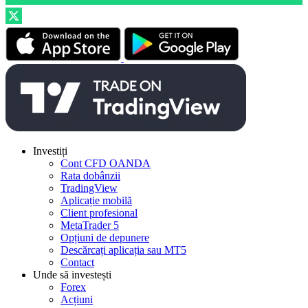
Investiți
Cont CFD OANDA
Rata dobânzii
TradingView
Aplicație mobilă
Client profesional
MetaTrader 5
Opțiuni de depunere
Descărcați aplicația sau MT5
Contact
Unde să investești
Forex
Acțiuni