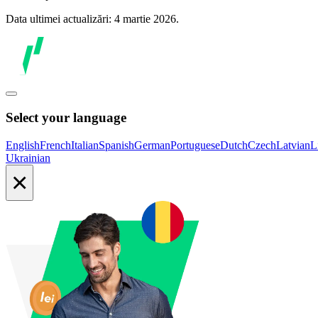
Data ultimei actualizări: 4 martie 2026.
Select your language
English
French
Italian
Spanish
German
Portuguese
Dutch
Czech
Latvian
L
Ukrainian
×