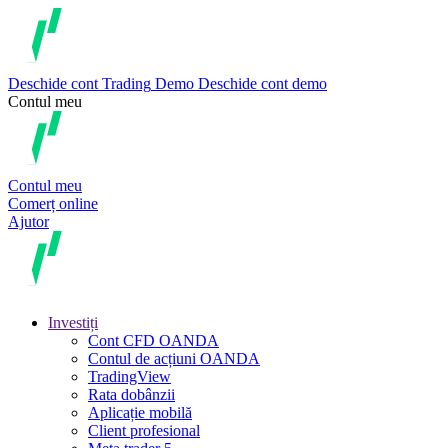
Deschide cont
Trading
Demo
Deschide cont demo
Contul meu
Contul meu
Comerț online
Ajutor
Investiți
Cont CFD OANDA
Contul de acțiuni OANDA
TradingView
Rata dobânzii
Aplicație mobilă
Client profesional