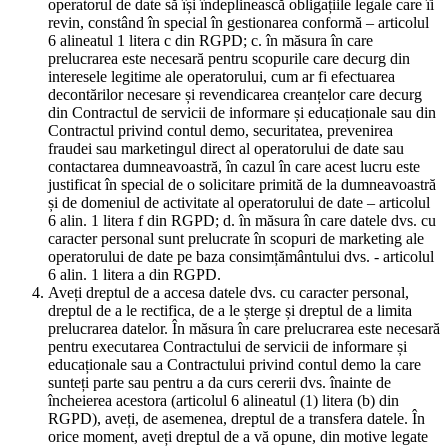
operatorul de date să își îndeplinească obligațiile legale care îi
revin, constând în special în gestionarea conformă – articolul
6 alineatul 1 litera c din RGPD; c. în măsura în care
prelucrarea este necesară pentru scopurile care decurg din
interesele legitime ale operatorului, cum ar fi efectuarea
decontărilor necesare și revendicarea creanțelor care decurg
din Contractul de servicii de informare și educaționale sau din
Contractul privind contul demo, securitatea, prevenirea
fraudei sau marketingul direct al operatorului de date sau
contactarea dumneavoastră, în cazul în care acest lucru este
justificat în special de o solicitare primită de la dumneavoastră
și de domeniul de activitate al operatorului de date – articolul
6 alin. 1 litera f din RGPD; d. în măsura în care datele dvs. cu
caracter personal sunt prelucrate în scopuri de marketing ale
operatorului de date pe baza consimțământului dvs. - articolul
6 alin. 1 litera a din RGPD.
Aveți dreptul de a accesa datele dvs. cu caracter personal,
dreptul de a le rectifica, de a le șterge și dreptul de a limita
prelucrarea datelor. În măsura în care prelucrarea este necesară
pentru executarea Contractului de servicii de informare și
educaționale sau a Contractului privind contul demo la care
sunteți parte sau pentru a da curs cererii dvs. înainte de
încheierea acestora (articolul 6 alineatul (1) litera (b) din
RGPD), aveți, de asemenea, dreptul de a transfera datele. În
orice moment, aveți dreptul de a vă opune, din motive legate