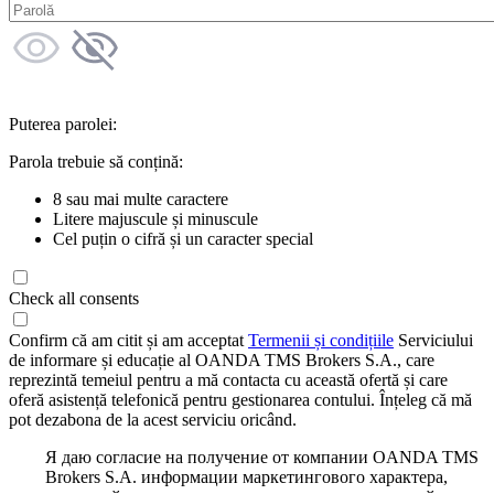
Puterea parolei:
Parola trebuie să conțină:
8 sau mai multe caractere
Litere majuscule și minuscule
Cel puțin o cifră și un caracter special
Check all consents
Confirm că am citit și am acceptat
Termenii și condițiile
Serviciului
de informare și educație al OANDA TMS Brokers S.A., care
reprezintă temeiul pentru a mă contacta cu această ofertă și care
oferă asistență telefonică pentru gestionarea contului. Înțeleg că mă
pot dezabona de la acest serviciu oricând.
Я даю согласие на получение от компании OANDA TMS
Brokers S.A. информации маркетингового характера,