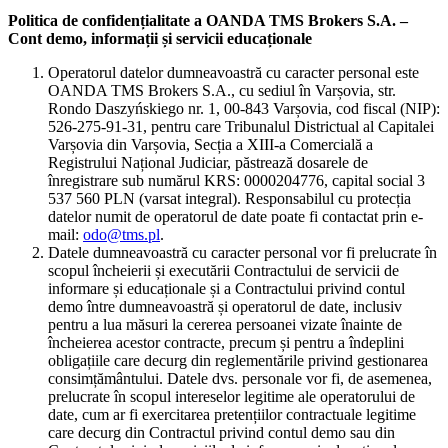
Politica de confidențialitate a OANDA TMS Brokers S.A. –
Cont demo, informații și servicii educaționale
Operatorul datelor dumneavoastră cu caracter personal este
OANDA TMS Brokers S.A., cu sediul în Varșovia, str.
Rondo Daszyńskiego nr. 1, 00-843 Varșovia, cod fiscal (NIP):
526-275-91-31, pentru care Tribunalul Districtual al Capitalei
Varșovia din Varșovia, Secția a XIII-a Comercială a
Registrului Național Judiciar, păstrează dosarele de
înregistrare sub numărul KRS: 0000204776, capital social 3
537 560 PLN (varsat integral). Responsabilul cu protecția
datelor numit de operatorul de date poate fi contactat prin e-
mail:
odo@tms.pl
.
Datele dumneavoastră cu caracter personal vor fi prelucrate în
scopul încheierii și executării Contractului de servicii de
informare și educaționale și a Contractului privind contul
demo între dumneavoastră și operatorul de date, inclusiv
pentru a lua măsuri la cererea persoanei vizate înainte de
încheierea acestor contracte, precum și pentru a îndeplini
obligațiile care decurg din reglementările privind gestionarea
consimțământului. Datele dvs. personale vor fi, de asemenea,
prelucrate în scopul intereselor legitime ale operatorului de
date, cum ar fi exercitarea pretențiilor contractuale legitime
care decurg din Contractul privind contul demo sau din