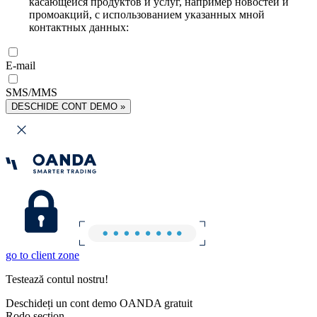
касающейся продуктов и услуг, например новостей и
промоакций, с использованием указанных мной
контактных данных:
E-mail
SMS/MMS
DESCHIDE CONT DEMO »
go to client zone
Testează contul nostru!
Deschideți un cont demo OANDA gratuit
Rodo section