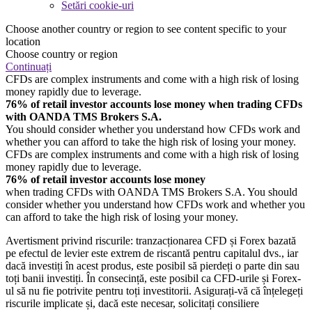
Setări cookie-uri
Choose another country or region to see content specific to your
location
Choose country or region
Continuați
CFDs are complex instruments and come with a high risk of losing
money rapidly due to leverage.
76% of retail investor accounts lose money when trading CFDs
with OANDA TMS Brokers S.A.
You should consider whether you understand how CFDs work and
whether you can afford to take the high risk of losing your money.
CFDs are complex instruments and come with a high risk of losing
money rapidly due to leverage.
76% of retail investor accounts lose money
when trading CFDs with OANDA TMS Brokers S.A. You should
consider whether you understand how CFDs work and whether you
can afford to take the high risk of losing your money.
Avertisment privind riscurile: tranzacționarea CFD și Forex bazată
pe efectul de levier este extrem de riscantă pentru capitalul dvs., iar
dacă investiți în acest produs, este posibil să pierdeți o parte din sau
toți banii investiți. În consecință, este posibil ca CFD-urile și Forex-
ul să nu fie potrivite pentru toți investitorii. Asigurați-vă că înțelegeți
riscurile implicate și, dacă este necesar, solicitați consiliere