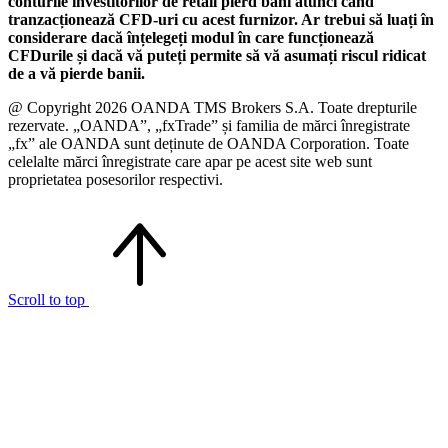
conturile investitorilor de retail pierd bani atunci când
tranzacționează CFD-uri cu acest furnizor. Ar trebui să luați în
considerare dacă înțelegeți modul în care funcționează
CFDurile și dacă vă puteți permite să vă asumați riscul ridicat
de a vă pierde banii.
@ Copyright 2026 OANDA TMS Brokers S.A. Toate drepturile
rezervate. „OANDA”, „fxTrade” și familia de mărci înregistrate
„fx” ale OANDA sunt deținute de OANDA Corporation. Toate
celelalte mărci înregistrate care apar pe acest site web sunt
proprietatea posesorilor respectivi.
Scroll to top