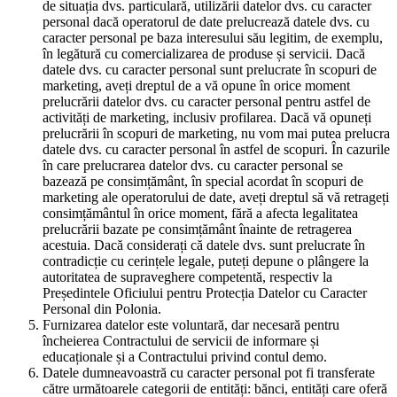
de situația dvs. particulară, utilizării datelor dvs. cu caracter
personal dacă operatorul de date prelucrează datele dvs. cu
caracter personal pe baza interesului său legitim, de exemplu,
în legătură cu comercializarea de produse și servicii. Dacă
datele dvs. cu caracter personal sunt prelucrate în scopuri de
marketing, aveți dreptul de a vă opune în orice moment
prelucrării datelor dvs. cu caracter personal pentru astfel de
activități de marketing, inclusiv profilarea. Dacă vă opuneți
prelucrării în scopuri de marketing, nu vom mai putea prelucra
datele dvs. cu caracter personal în astfel de scopuri. În cazurile
în care prelucrarea datelor dvs. cu caracter personal se
bazează pe consimțământ, în special acordat în scopuri de
marketing ale operatorului de date, aveți dreptul să vă retrageți
consimțământul în orice moment, fără a afecta legalitatea
prelucrării bazate pe consimțământ înainte de retragerea
acestuia. Dacă considerați că datele dvs. sunt prelucrate în
contradicție cu cerințele legale, puteți depune o plângere la
autoritatea de supraveghere competentă, respectiv la
Președintele Oficiului pentru Protecția Datelor cu Caracter
Personal din Polonia.
Furnizarea datelor este voluntară, dar necesară pentru
încheierea Contractului de servicii de informare și
educaționale și a Contractului privind contul demo.
Datele dumneavoastră cu caracter personal pot fi transferate
către următoarele categorii de entități: bănci, entități care oferă