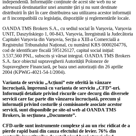
independentă. Informațiile conținute de acest site web nu se
adresează destinatarilor unei anumite țări și nu sunt destinate
distribuirii în țări în care distribuirea sau utilizarea acestor informații
ar fi incompatibilă cu legislația, dispozițiile și reglementările locale.
OANDA TMS Brokers S.A., cu sediul social în Varșovia, Varșovia
UNIT, Daszyńskiego 1, 00-843, Varșovia, înregistrată la Judecătoria
Capitalei Varșovia din Varșovia, Secția a XIII-a Comercială a
Registrului Tribunalului Național, cu numărul KRS 0000204776,
cod de identificare fiscală 595126127, capital social inițial:
3.537,560 PNL, subscris și vărsat integral. OANDA TMS Brokers
S.A. face obiectul supravegherii Autorității Poloneze de
Supraveghere Financiară, pe baza unei autorizații din 26 aprilie
2004 (KPWiG-4021-54-1/2004).
Varianta de serviciu „Acțiuni” este oferită în vânzare
încrucișată, împreună cu varianta de serviciu „CFD”-uri.
Informații detaliate privind riscurile care decurg din diversele
servicii care fac parte din vânzarea încrucișată, precum și
informații privind costurile și comisioanele asociate acestor
servicii, sunt disponibile pe site-ul web al OANDA TMS
Brokers, în secțiunea „Documente”.
CFD-urile sunt instrumente complexe și au un risc ridicat de a
pierde rapid bani din cauza efectului de levier. 76% din