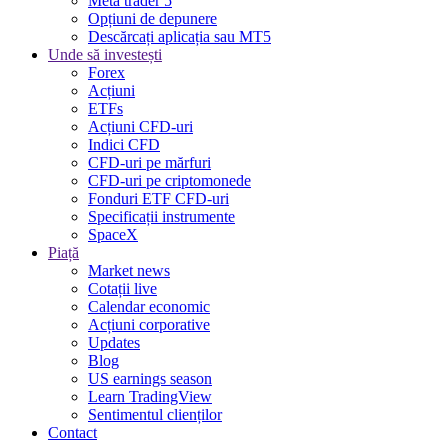
Meta trader 5
Opțiuni de depunere
Descărcați aplicația sau MT5
Unde să investești
Forex
Acțiuni
ETFs
Acțiuni CFD-uri
Indici CFD
CFD-uri pe mărfuri
CFD-uri pe criptomonede
Fonduri ETF CFD-uri
Specificații instrumente
SpaceX
Piață
Market news
Cotații live
Calendar economic
Acțiuni corporative
Updates
Blog
US earnings season
Learn TradingView
Sentimentul clienților
Contact