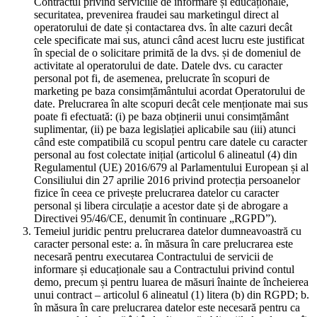
Contractul privind serviciile de informare și educaționale,
securitatea, prevenirea fraudei sau marketingul direct al
operatorului de date și contactarea dvs. în alte cazuri decât
cele specificate mai sus, atunci când acest lucru este justificat
în special de o solicitare primită de la dvs. și de domeniul de
activitate al operatorului de date. Datele dvs. cu caracter
personal pot fi, de asemenea, prelucrate în scopuri de
marketing pe baza consimțământului acordat Operatorului de
date. Prelucrarea în alte scopuri decât cele menționate mai sus
poate fi efectuată: (i) pe baza obținerii unui consimțământ
suplimentar, (ii) pe baza legislației aplicabile sau (iii) atunci
când este compatibilă cu scopul pentru care datele cu caracter
personal au fost colectate inițial (articolul 6 alineatul (4) din
Regulamentul (UE) 2016/679 al Parlamentului European și al
Consiliului din 27 aprilie 2016 privind protecția persoanelor
fizice în ceea ce privește prelucrarea datelor cu caracter
personal și libera circulație a acestor date și de abrogare a
Directivei 95/46/CE, denumit în continuare „RGPD”).
Temeiul juridic pentru prelucrarea datelor dumneavoastră cu
caracter personal este: a. în măsura în care prelucrarea este
necesară pentru executarea Contractului de servicii de
informare și educaționale sau a Contractului privind contul
demo, precum și pentru luarea de măsuri înainte de încheierea
unui contract – articolul 6 alineatul (1) litera (b) din RGPD; b.
în măsura în care prelucrarea datelor este necesară pentru ca