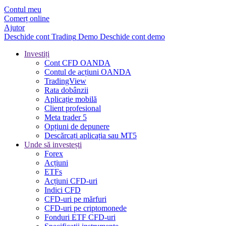
Contul meu
Comerț online
Ajutor
Deschide cont
Trading
Demo
Deschide cont demo
Investiți
Cont CFD OANDA
Contul de acțiuni OANDA
TradingView
Rata dobânzii
Aplicație mobilă
Client profesional
Meta trader 5
Opțiuni de depunere
Descărcați aplicația sau MT5
Unde să investești
Forex
Acțiuni
ETFs
Acțiuni CFD-uri
Indici CFD
CFD-uri pe mărfuri
CFD-uri pe criptomonede
Fonduri ETF CFD-uri