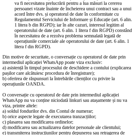
va fi necesitatea prelucrării pentru a lua măsuri la cererea
persoanei vizate înainte de încheierea unui contract sau a unui
acord între dvs. și operatorul de date în conformitate cu
Regulamentul Serviciului de Informare și Educație (art. 6 alin.
1 litera b din RGPD); iar în alte cazuri, interesul legitim al
operatorului de date (art. 6 alin. 1 litera f din RGPD) constând
în necesitatea de a rezolva problema semnalată legată de
operațiunile comerciale ale operatorului de date (art. 6 alin. 1
litera f din RGPD).
Din motive de securitate, o conversație cu operatorul de date prin
intermediul aplicației WhatsApp poate viza exclusiv:
a) asistență în timpul procesului de deschidere a contului (explicarea
pașilor care alcătuiesc procedura de înregistrare);
b) oferirea de răspunsuri la întrebările clienților cu privire la
operațiunile OANDA.
O conversație cu operatorul de date prin intermediul aplicației
WhatsApp nu va conține niciodată linkuri sau atașamente și nu va
viza, printre altele:
a) soldul fondurilor dvs. din Contul de numerar;
b) orice aspecte legate de executarea tranzacțiilor;
c) plasarea sau modificarea ordinelor;
d) modificarea sau actualizarea datelor personale ale clientului;
e) transmiterea instrucțiunilor pentru depunerea sau retragerea de