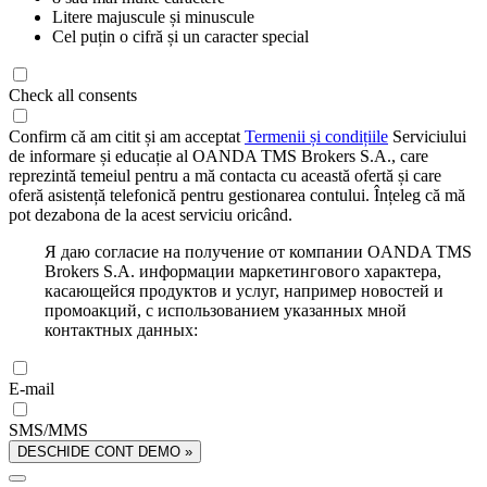
Litere majuscule și minuscule
Cel puțin o cifră și un caracter special
Check all consents
Confirm că am citit și am acceptat
Termenii și condițiile
Serviciului
de informare și educație al OANDA TMS Brokers S.A., care
reprezintă temeiul pentru a mă contacta cu această ofertă și care
oferă asistență telefonică pentru gestionarea contului. Înțeleg că mă
pot dezabona de la acest serviciu oricând.
Я даю согласие на получение от компании OANDA TMS
Brokers S.A. информации маркетингового характера,
касающейся продуктов и услуг, например новостей и
промоакций, с использованием указанных мной
контактных данных:
E-mail
SMS/MMS
DESCHIDE CONT DEMO »