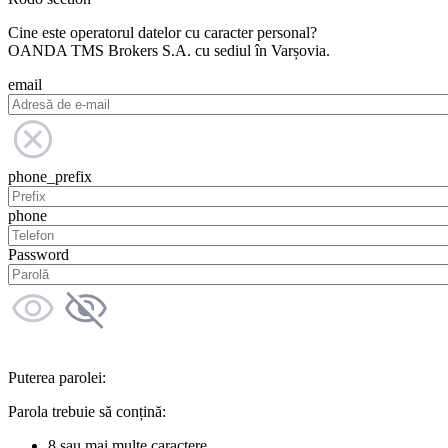
Cine este operatorul datelor cu caracter personal?
OANDA TMS Brokers S.A. cu sediul în Varșovia.
email
phone_prefix
phone
Password
Puterea parolei:
Parola trebuie să conțină:
8 sau mai multe caractere