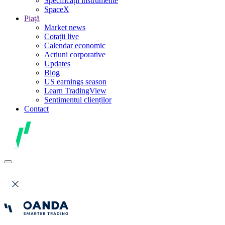
Specificații instrumente
SpaceX
Piață
Market news
Cotații live
Calendar economic
Acțiuni corporative
Updates
Blog
US earnings season
Learn TradingView
Sentimentul clienților
Contact