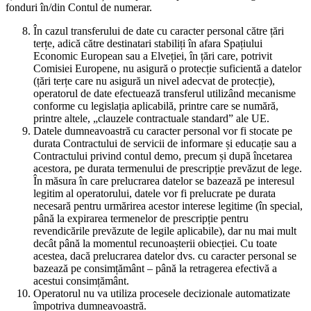
fonduri în/din Contul de numerar.
În cazul transferului de date cu caracter personal către țări
terțe, adică către destinatari stabiliți în afara Spațiului
Economic European sau a Elveției, în țări care, potrivit
Comisiei Europene, nu asigură o protecție suficientă a datelor
(țări terțe care nu asigură un nivel adecvat de protecție),
operatorul de date efectuează transferul utilizând mecanisme
conforme cu legislația aplicabilă, printre care se numără,
printre altele, „clauzele contractuale standard” ale UE.
Datele dumneavoastră cu caracter personal vor fi stocate pe
durata Contractului de servicii de informare și educație sau a
Contractului privind contul demo, precum și după încetarea
acestora, pe durata termenului de prescripție prevăzut de lege.
În măsura în care prelucrarea datelor se bazează pe interesul
legitim al operatorului, datele vor fi prelucrate pe durata
necesară pentru urmărirea acestor interese legitime (în special,
până la expirarea termenelor de prescripție pentru
revendicările prevăzute de legile aplicabile), dar nu mai mult
decât până la momentul recunoașterii obiecției. Cu toate
acestea, dacă prelucrarea datelor dvs. cu caracter personal se
bazează pe consimțământ – până la retragerea efectivă a
acestui consimțământ.
Operatorul nu va utiliza procesele decizionale automatizate
împotriva dumneavoastră.