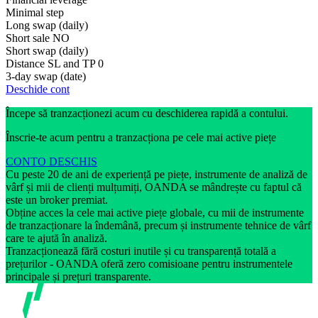
Minimal step
Long swap (daily)
Short sale
NO
Short swap (daily)
Distance SL and TP
0
3-day swap (date)
Deschide cont
Începe să tranzacționezi acum cu deschiderea rapidă a contului.
Înscrie-te acum pentru a tranzacționa pe cele mai active piețe
CONTO DESCHIS
Cu peste 20 de ani de experiență pe piețe, instrumente de analiză de
vârf și mii de clienți mulțumiți, OANDA se mândrește cu faptul că
este un broker premiat.
Obține acces la cele mai active piețe globale, cu mii de instrumente
de tranzacționare la îndemână, precum și instrumente tehnice de vârf
care te ajută în analiză.
Tranzacționează fără costuri inutile și cu transparență totală a
prețurilor - OANDA oferă zero comisioane pentru instrumentele
principale și prețuri transparente.