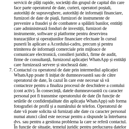
servicii de plăți rapide, societăți din grupul de capital din care
face parte operatorul de date, curieri, operatori poștali,
autorități de supraveghere, autorități de informații financiare,
furnizori de date de piață, furnizori de instrumente de
prevenire a fraudei și de combatere a spălării banilor, entități
care administrează fonduri de investiții, furnizori de
instrumente, software și platforme pentru deservirea
tranzacțiilor și operațiunilor financiare efectuate în cursul
punerii în aplicare a Acordului-cadru, precum și pentru
trimiterea de informații comerciale prin mijloace de
comunicare electronică, consilieri juridici, firme de audit,
firme de consultanță, furnizorul aplicației WhatsApp și entități
care furnizează servere și stochează date.
Contactul cu operatorul de date prin intermediul aplicației
WhatsApp poate fi inițiat de dumneavoastră sau de către
operatorul de date, în cazul în care este necesar să vă
contacteze pentru a finaliza procesul de deschidere a contului
(cont activ). În consecință, datele dumneavoastră cu caracter
personal pot fi transmise operatorului de date (în funcție de
setările de confidențialitate din aplicația WhatsApp) sub forma
fotografiei de profil și a numărului de telefon. Operatorul de
date vă poate solicita să furnizați alte date cu caracter personal
numai atunci când este necesar pentru a răspunde la întrebarea
dvs. sau pentru a gestiona problema la care se referă contactul.
În funcție de situație, temeiul juridic pentru prelucrarea datelor