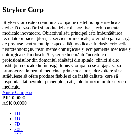
Stryker Corp
Stryker Corp este o renumită companie de tehnologie medicală
dedicată dezvoltării și producției de dispozitive și echipamente
medicale inovatoare. Obiectivul său principal este îmbunătățirea
rezultatelor pacienților și a serviciilor medicale, oferind o gamă largă
de produse pentru multiple specialități medicale, inclusiv ortopedie,
neurotehnologie, instrumente chirurgicale și echipamente medicale și
chirurgicale. Produsele Stryker se bucură de încrederea
profesioniștilor din domeniul sănătății din spitale, clinici și alte
instituții medicale din întreaga lume. Compania se angajează să
promoveze domeniul medicinei prin cercetare și dezvoltare și se
străduiește să ofere produse fiabile și de înaltă calitate, care să
răspundă atât nevoilor pacienților, cât și ale furnizorilor de servicii
medicale.
Vinde
Cumpără
BID
0.0000
ASK
0.0000
1H
1D
7D
30D