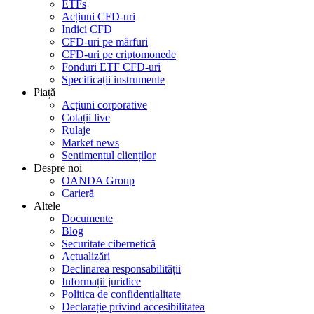
ETFs
Acțiuni CFD-uri
Indici CFD
CFD-uri pe mărfuri
CFD-uri pe criptomonede
Fonduri ETF CFD-uri
Specificații instrumente
Piață
Acțiuni corporative
Cotații live
Rulaje
Market news
Sentimentul clienților
Despre noi
OANDA Group
Carieră
Altele
Documente
Blog
Securitate cibernetică
Actualizări
Declinarea responsabilității
Informații juridice
Politica de confidențialitate
Declarație privind accesibilitatea