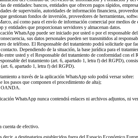
rías de entidades: bancos, entidades que ofrecen pagos rápidos, empresa
ridades de supervisión, autoridades de información financiera, proveed
s que gestionan fondos de inversión, proveedores de herramientas, softw
 Marco, así como para el envío de información comercial por medios de c
pp y entidades que proporcionan servidores y almacenan datos.
plicación WhatsApp puede ser iniciado por usted o por el responsable del
 consecuencia, sus datos personales pueden ser transmitidos al responsa
ro de teléfono. El Responsable del tratamiento podrá solicitarle que fa
l contacto. Dependiendo de la situación, la base jurídica para el tratami
rdo entre usted y el Responsable del tratamiento de conformidad con el
 responsable del tratamiento (art. 6, apartado 1, letra f) del RGPD), con
(art. 6, apartado 1, letra f) del RGPD).
atamiento a través de la aplicación WhatsApp solo podrá versar sobre:
 de los pasos que componen el procedimiento de alta);
o de OANDA.
licación WhatsApp nunca contendrá enlaces ni archivos adjuntos, ni vers
la cuenta de efectivo.
 es decir, a destinatarios establecidos fuera del Espacio Económico Eur