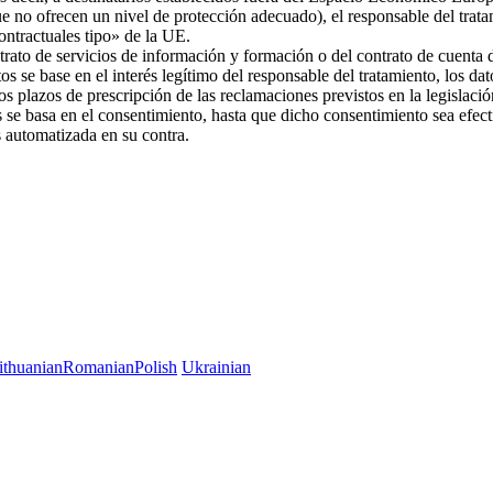
ue no ofrecen un nivel de protección adecuado), el responsable del trat
 contractuales tipo» de la UE.
trato de servicios de información y formación o del contrato de cuenta d
os se base en el interés legítimo del responsable del tratamiento, los da
 los plazos de prescripción de las reclamaciones previstos en la legislac
es se basa en el consentimiento, hasta que dicho consentimiento sea efec
es automatizada en su contra.
ithuanian
Romanian
Polish
Ukrainian