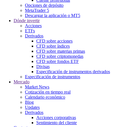
Cliente profesional
Opciones de depósito
MetaTrader 5
Descargar la aplicación o MT5
Dónde invertir
Acciones
ETFs
Derivados
CFD sobre acciones
CFD sobre índices
CFD sobre materias primas
CFD sobre criptomonedas
CFD sobre fondos ETF
Divisas
Especificación de instrumentos derivados
Especificación de instrumentos
Mercado
Market News
Cotización en tiempo real
Calendario económico
Blog
Updates
Derivados
Acciones corporativas
Sentimiento del cliente