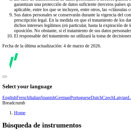
garantizan una protección de datos suficiente (terceros países q
aplicable, entre los que se incluyen, entre otros, las «cláusulas
Sus datos personales se conservarán durante la vigencia del con
prescripción legal. En la medida en que el tratamiento de los dat
dichos intereses legítimos (en particular, hasta la expiración de
oposición. No obstante, si el tratamiento de sus datos personal
El responsable del tratamiento no utilizará la toma de decision
Fecha de la última actualización: 4 de marzo de 2026.
Select your language
English
French
Italian
Spanish
German
Portuguese
Dutch
Czech
Latvian
L
Breadcrumb
Home
Búsqueda de instrumentos