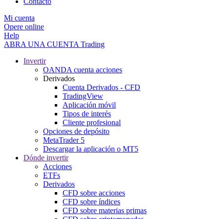
Contacto
Mi cuenta
Opere online
Help
ABRA UNA CUENTA
Trading
Invertir
OANDA cuenta acciones
Derivados
Cuenta Derivados - CFD
TradingView
Aplicación móvil
Tipos de interés
Cliente profesional
Opciones de depósito
MetaTrader 5
Descargar la aplicación o MT5
Dónde invertir
Acciones
ETFs
Derivados
CFD sobre acciones
CFD sobre índices
CFD sobre materias primas