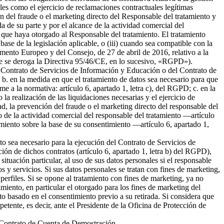
ales como el ejercicio de reclamaciones contractuales legítimas
 del fraude o el marketing directo del Responsable del tratamiento y
da de su parte y por el alcance de la actividad comercial del
 que haya otorgado al Responsable del tratamiento. El tratamiento
 base de la legislación aplicable, o (iii) cuando sea compatible con la
amento Europeo y del Consejo, de 27 de abril de 2016, relativo a la
l que se deroga la Directiva 95/46/CE, en lo sucesivo, «RGPD»).
del Contrato de Servicios de Información y Educación o del Contrato de
b. en la medida en que el tratamiento de datos sea necesario para que
me a la normativa: artículo 6, apartado 1, letra c), del RGPD; c. en la
la realización de las liquidaciones necesarias y el ejercicio de
 la prevención del fraude o el marketing directo del responsable del
to de la actividad comercial del responsable del tratamiento —artículo
tamiento sobre la base de su consentimiento —artículo 6, apartado 1,
nto sea necesario para la ejecución del Contrato de Servicios de
ión de dichos contratos (artículo 6, apartado 1, letra b) del RGPD),
tuación particular, al uso de sus datos personales si el responsable
s y servicios. Si sus datos personales se tratan con fines de marketing,
erfiles. Si se opone al tratamiento con fines de marketing, ya no
miento, en particular el otorgado para los fines de marketing del
nto basado en el consentimiento previo a su retirada. Si considera que
petente, es decir, ante el Presidente de la Oficina de Protección de
el Contrato de Cuenta de Demostración.