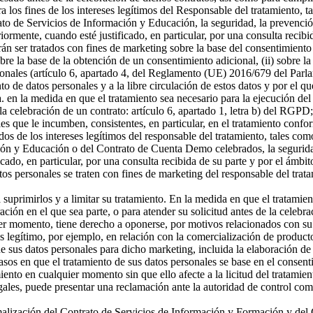
a los fines de los intereses legítimos del Responsable del tratamiento, t
o de Servicios de Información y Educación, la seguridad, la prevención
riormente, cuando esté justificado, en particular, por una consulta recibi
án ser tratados con fines de marketing sobre la base del consentimiento
sobre la base de la obtención de un consentimiento adicional, (ii) sobre la
rsonales (artículo 6, apartado 4, del Reglamento (UE) 2016/679 del Parl
ento de datos personales y a la libre circulación de estos datos y por e
 a. en la medida en que el tratamiento sea necesario para la ejecución 
celebración de un contrato: artículo 6, apartado 1, letra b) del RGPD; 
s que le incumben, consistentes, en particular, en el tratamiento confor
os de los intereses legítimos del responsable del tratamiento, tales como 
ón y Educación o del Contrato de Cuenta Demo celebrados, la seguridad,
icado, en particular, por una consulta recibida de su parte y por el ámbi
tos personales se traten con fines de marketing del responsable del tra
a suprimirlos y a limitar su tratamiento. En la medida en que el tratamie
n en el que sea parte, o para atender su solicitud antes de la celebrac
er momento, tiene derecho a oponerse, por motivos relacionados con su si
és legítimo, por ejemplo, en relación con la comercialización de producto
 sus datos personales para dicho marketing, incluida la elaboración de p
asos en que el tratamiento de sus datos personales se base en el consenti
miento en cualquier momento sin que ello afecte a la licitud del tratamie
egales, puede presentar una reclamación ante la autoridad de control com
ormalización del Contrato de Servicios de Información y Formación y d