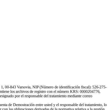
, 00-843 Varsovia, NIP (Número de identificación fiscal): 526-275-
, mantiene los archivos de registro con el número KRS: 0000204776,
esignado por el responsable del tratamiento mediante correo
uenta de Demostración entre usted y el responsable del tratamiento, lo
 con las obligaciones derivadas de la normativa relativa a la gestión