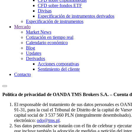
CFD sobre criptomonedas
CFD sobre fondos ETF
Divisas
Especificación de instrumentos derivados
Especificación de instrumentos
Mercado
Market News
Cotización en tiempo real
Calendario económico
Blog
Updates
Derivados
Acciones corporativas
Sentimiento del cliente
Contacto
Política de privacidad de OANDA TMS Brokers S.A. – Cuenta de
El responsable del tratamiento de sus datos personales es OA
91-31, para la cual el Tribunal de Distrito de la capital de Va
capital social de 3 537 560 PLN (integralmente desembolsado). 
electrónico:
odo@tms.pl
.
Sus datos personales se tratarán con el fin de celebrar y ejecut
que incluye también la adopción de medidas a petición del intere