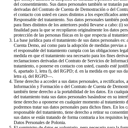
del consentimiento. Sus datos personales también se tratarán par
derivadas del Contrato de Cuenta de Demostración o del Contrat
el contacto con usted en casos distintos a los especificados ante
Responsable del tratamiento. Sus datos personales también podr
para fines distintos de los anteriores podrá llevarse a cabo: (i) 
finalidad para la que se recopilaron originalmente los datos pe
protección de las personas físicas en lo que respecta al tratami
La base jurídica para el tratamiento de sus datos personales es:
Cuenta Demo, así como para la adopción de medidas previas a la 
el responsable del tratamiento cumpla con las obligaciones legale
medida en que el tratamiento sea necesario para los fines derivad
reclamaciones derivadas del Contrato de Servicios de Informaci
tratamiento, o ponerse en contacto con usted, cuando esté justif
6, apartado 1, letra f), del RGPD; d. en la medida en que sus da
letra a), del RGPD—.
Tiene derecho a acceder a sus datos personales, a rectificarlos, 
Información y Formación o del Contrato de Cuenta de Demostració
también tiene derecho a la portabilidad de los datos. En cualqui
del tratamiento trata sus datos personales basándose en su inter
tiene derecho a oponerse en cualquier momento al tratamiento de
podremos tratar sus datos personales para dichos fines. En los c
responsable del tratamiento, tiene derecho a retirar su consenti
sus datos se están tratando de forma contraria a los requisitos l
Datos Personales de Polonia.
El suministro de datos es voluntario, pero necesario para la f