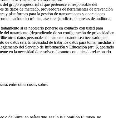
s del grupo empresarial al que pertenece el responsable del
ores de datos de mercado, proveedores de herramientas de prevención
are y plataformas para la gestión de transacciones y operaciones
omunicación electrónica, asesores jurídicos, empresas de auditoría,
 tratamiento si es necesario ponerse en contacto con usted para
ble del tratamiento (dependiendo de su configuración de privacidad en
cilite otros datos personales únicamente cuando sea necesario para
ento de datos será la necesidad de tratar los datos para tomar medidas a
 Reglamento del Servicio de Información y Educación (art. 6, apartado
sistente en la necesidad de resolver el asunto comunicado relacionado
ará, entre otras cosas, sobre:
opeo o de Suiza, en países que, según la Comisión Europea, no