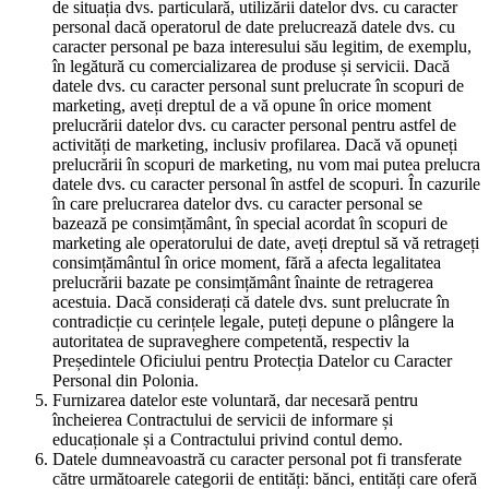
de situația dvs. particulară, utilizării datelor dvs. cu caracter
personal dacă operatorul de date prelucrează datele dvs. cu
caracter personal pe baza interesului său legitim, de exemplu,
în legătură cu comercializarea de produse și servicii. Dacă
datele dvs. cu caracter personal sunt prelucrate în scopuri de
marketing, aveți dreptul de a vă opune în orice moment
prelucrării datelor dvs. cu caracter personal pentru astfel de
activități de marketing, inclusiv profilarea. Dacă vă opuneți
prelucrării în scopuri de marketing, nu vom mai putea prelucra
datele dvs. cu caracter personal în astfel de scopuri. În cazurile
în care prelucrarea datelor dvs. cu caracter personal se
bazează pe consimțământ, în special acordat în scopuri de
marketing ale operatorului de date, aveți dreptul să vă retrageți
consimțământul în orice moment, fără a afecta legalitatea
prelucrării bazate pe consimțământ înainte de retragerea
acestuia. Dacă considerați că datele dvs. sunt prelucrate în
contradicție cu cerințele legale, puteți depune o plângere la
autoritatea de supraveghere competentă, respectiv la
Președintele Oficiului pentru Protecția Datelor cu Caracter
Personal din Polonia.
Furnizarea datelor este voluntară, dar necesară pentru
încheierea Contractului de servicii de informare și
educaționale și a Contractului privind contul demo.
Datele dumneavoastră cu caracter personal pot fi transferate
către următoarele categorii de entități: bănci, entități care oferă