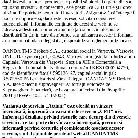
dacă investiți în acest produs, este posibil să pierdeți o parte din sau
toți banii investiți. În consecință, este posibil ca CFD-urile și Forex-
ul să nu fie potrivite pentru toți investitorii. Asigurați-vă că înțelegeți
riscurile implicate și, dacă este necesar, solicitați consiliere
independentă. Informațiile conținute de acest site web nu se
adresează destinatarilor unei anumite țări și nu sunt destinate
distribuirii în țări în care distribuirea sau utilizarea acestor informații
ar fi incompatibilă cu legislația, dispozițiile și reglementările locale.
OANDA TMS Brokers S.A., cu sediul social în Varșovia, Varșovia
UNIT, Daszyńskiego 1, 00-843, Varșovia, înregistrată la Judecătoria
Capitalei Varșovia din Varșovia, Secția a XIII-a Comercială a
Registrului Tribunalului Național, cu numărul KRS 0000204776,
cod de identificare fiscală 595126127, capital social inițial:
3.537,560 PNL, subscris și vărsat integral. OANDA TMS Brokers
S.A. face obiectul supravegherii Autorității Poloneze de
Supraveghere Financiară, pe baza unei autorizații din 26 aprilie
2004 (KPWiG-4021-54-1/2004).
Varianta de serviciu „Acțiuni” este oferită în vânzare
încrucișată, împreună cu varianta de serviciu „CFD”-uri.
Informații detaliate privind riscurile care decurg din diversele
servicii care fac parte din vânzarea încrucișată, precum și
informații privind costurile și comisioanele asociate acestor
servicii, sunt disponibile pe site-ul web al OANDA TMS