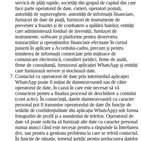
servicii de plăți rapide, societăți din grupul de capital din care
face parte operatorul de date, curieri, operatori poștali,
autorități de supraveghere, autorități de informații financiare,
furnizori de date de piață, furnizori de instrumente de
prevenire a fraudei și de combatere a spălării banilor, entități
care administrează fonduri de investiții, furnizori de
instrumente, software și platforme pentru deservirea
tranzacțiilor și operațiunilor financiare efectuate în cursul
punerii în aplicare a Acordului-cadru, precum și pentru
trimiterea de informații comerciale prin mijloace de
comunicare electronică, consilieri juridici, firme de audit,
firme de consultanță, furnizorul aplicației WhatsApp și entități
care furnizează servere și stochează date.
Contactul cu operatorul de date prin intermediul aplicației
WhatsApp poate fi inițiat de dumneavoastră sau de către
operatorul de date, în cazul în care este necesar să vă
contacteze pentru a finaliza procesul de deschidere a contului
(cont activ). În consecință, datele dumneavoastră cu caracter
personal pot fi transmise operatorului de date (în funcție de
setările de confidențialitate din aplicația WhatsApp) sub forma
fotografiei de profil și a numărului de telefon. Operatorul de
date vă poate solicita să furnizați alte date cu caracter personal
numai atunci când este necesar pentru a răspunde la întrebarea
dvs. sau pentru a gestiona problema la care se referă contactul.
În funcție de situație, temeiul juridic pentru prelucrarea datelor