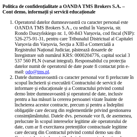
Politica de confidențialitate a OANDA TMS Brokers S.A. –
Cont demo, informații și servicii educaționale
Operatorul datelor dumneavoastră cu caracter personal este
OANDA TMS Brokers S.A., cu sediul în Varșovia, str.
Rondo Daszyńskiego nr. 1, 00-843 Varșovia, cod fiscal (NIP):
526-275-91-31, pentru care Tribunalul Districtual al Capitalei
Varșovia din Varșovia, Secția a XIII-a Comercială a
Registrului Național Judiciar, păstrează dosarele de
înregistrare sub numărul KRS: 0000204776, capital social 3
537 560 PLN (varsat integral). Responsabilul cu protecția
datelor numit de operatorul de date poate fi contactat prin e-
mail:
odo@tms.pl
.
Datele dumneavoastră cu caracter personal vor fi prelucrate în
scopul încheierii și executării Contractului de servicii de
informare și educaționale și a Contractului privind contul
demo între dumneavoastră și operatorul de date, inclusiv
pentru a lua măsuri la cererea persoanei vizate înainte de
încheierea acestor contracte, precum și pentru a îndeplini
obligațiile care decurg din reglementările privind gestionarea
consimțământului. Datele dvs. personale vor fi, de asemenea,
prelucrate în scopul intereselor legitime ale operatorului de
date, cum ar fi exercitarea pretențiilor contractuale legitime
care decurg din Contractul privind contul demo sau din