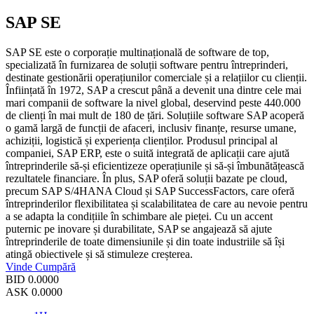
SAP SE
SAP SE este o corporație multinațională de software de top,
specializată în furnizarea de soluții software pentru întreprinderi,
destinate gestionării operațiunilor comerciale și a relațiilor cu clienții.
Înființată în 1972, SAP a crescut până a devenit una dintre cele mai
mari companii de software la nivel global, deservind peste 440.000
de clienți în mai mult de 180 de țări. Soluțiile software SAP acoperă
o gamă largă de funcții de afaceri, inclusiv finanțe, resurse umane,
achiziții, logistică și experiența clienților. Produsul principal al
companiei, SAP ERP, este o suită integrată de aplicații care ajută
întreprinderile să-și eficientizeze operațiunile și să-și îmbunătățească
rezultatele financiare. În plus, SAP oferă soluții bazate pe cloud,
precum SAP S/4HANA Cloud și SAP SuccessFactors, care oferă
întreprinderilor flexibilitatea și scalabilitatea de care au nevoie pentru
a se adapta la condițiile în schimbare ale pieței. Cu un accent
puternic pe inovare și durabilitate, SAP se angajează să ajute
întreprinderile de toate dimensiunile și din toate industriile să își
atingă obiectivele și să stimuleze creșterea.
Vinde
Cumpără
BID
0.0000
ASK
0.0000