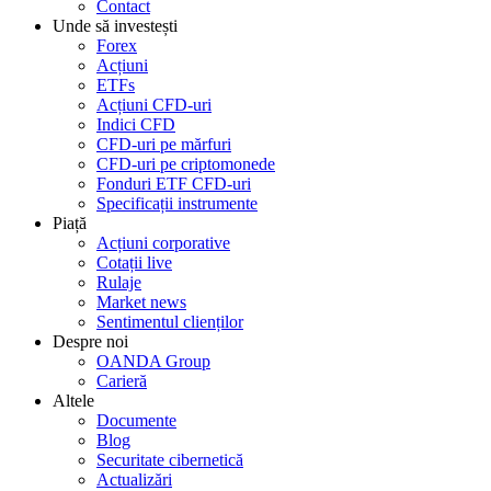
Contact
Unde să investești
Forex
Acțiuni
ETFs
Acțiuni CFD-uri
Indici CFD
CFD-uri pe mărfuri
CFD-uri pe criptomonede
Fonduri ETF CFD-uri
Specificații instrumente
Piață
Acțiuni corporative
Cotații live
Rulaje
Market news
Sentimentul clienților
Despre noi
OANDA Group
Carieră
Altele
Documente
Blog
Securitate cibernetică
Actualizări