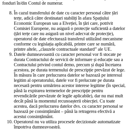
fonduri în/din Contul de numerar.
În cazul transferului de date cu caracter personal către țări
terțe, adică către destinatari stabiliți în afara Spațiului
Economic European sau a Elveției, în țări care, potrivit
Comisiei Europene, nu asigură o protecție suficientă a datelor
(țări terțe care nu asigură un nivel adecvat de protecție),
operatorul de date efectuează transferul utilizând mecanisme
conforme cu legislația aplicabilă, printre care se numără,
printre altele, „clauzele contractuale standard” ale UE.
Datele dumneavoastră cu caracter personal vor fi stocate pe
durata Contractului de servicii de informare și educație sau a
Contractului privind contul demo, precum și după încetarea
acestora, pe durata termenului de prescripție prevăzut de lege.
În măsura în care prelucrarea datelor se bazează pe interesul
legitim al operatorului, datele vor fi prelucrate pe durata
necesară pentru urmărirea acestor interese legitime (în special,
până la expirarea termenelor de prescripție pentru
revendicările prevăzute de legile aplicabile), dar nu mai mult
decât până la momentul recunoașterii obiecției. Cu toate
acestea, dacă prelucrarea datelor dvs. cu caracter personal se
bazează pe consimțământ – până la retragerea efectivă a
acestui consimțământ.
Operatorul nu va utiliza procesele decizionale automatizate
împotriva dumneavoastră.