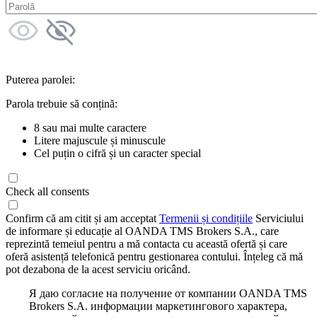
Puterea parolei:
Parola trebuie să conțină:
8 sau mai multe caractere
Litere majuscule și minuscule
Cel puțin o cifră și un caracter special
Check all consents
Confirm că am citit și am acceptat
Termenii și condițiile
Serviciului
de informare și educație al OANDA TMS Brokers S.A., care
reprezintă temeiul pentru a mă contacta cu această ofertă și care
oferă asistență telefonică pentru gestionarea contului. Înțeleg că mă
pot dezabona de la acest serviciu oricând.
Я даю согласие на получение от компании OANDA TMS
Brokers S.A. информации маркетингового характера,