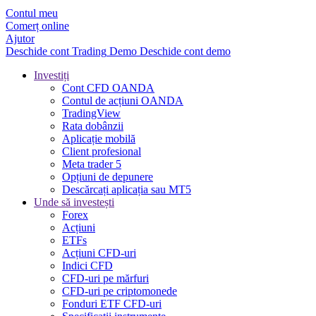
Contul meu
Comerț online
Ajutor
Deschide cont
Trading
Demo
Deschide cont demo
Investiți
Cont CFD OANDA
Contul de acțiuni OANDA
TradingView
Rata dobânzii
Aplicație mobilă
Client profesional
Meta trader 5
Opțiuni de depunere
Descărcați aplicația sau MT5
Unde să investești
Forex
Acțiuni
ETFs
Acțiuni CFD-uri
Indici CFD
CFD-uri pe mărfuri
CFD-uri pe criptomonede
Fonduri ETF CFD-uri