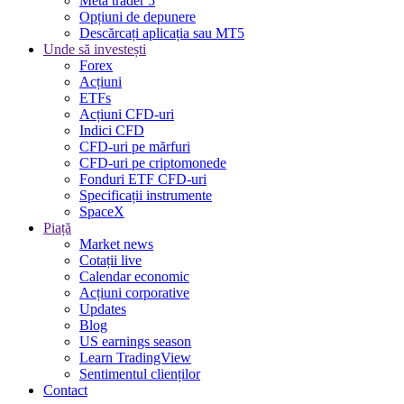
Meta trader 5
Opțiuni de depunere
Descărcați aplicația sau MT5
Unde să investești
Forex
Acțiuni
ETFs
Acțiuni CFD-uri
Indici CFD
CFD-uri pe mărfuri
CFD-uri pe criptomonede
Fonduri ETF CFD-uri
Specificații instrumente
SpaceX
Piață
Market news
Cotații live
Calendar economic
Acțiuni corporative
Updates
Blog
US earnings season
Learn TradingView
Sentimentul clienților
Contact