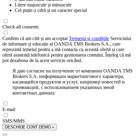
Litere majuscule și minuscule
Cel puțin o cifră și un caracter special
Check all consents
Confirm că am citit și am acceptat
Termenii și condițiile
Serviciului
de informare și educație al OANDA TMS Brokers S.A., care
reprezintă temeiul pentru a mă contacta cu această ofertă și care
oferă asistență telefonică pentru gestionarea contului. Înțeleg că mă
pot dezabona de la acest serviciu oricând.
Я даю согласие на получение от компании OANDA TMS
Brokers S.A. информации маркетингового характера,
касающейся продуктов и услуг, например новостей и
промоакций, с использованием указанных мной
контактных данных:
E-mail
SMS/MMS
DESCHIDE CONT DEMO »