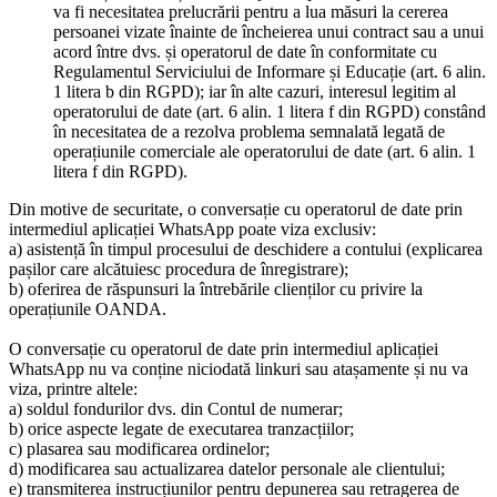
va fi necesitatea prelucrării pentru a lua măsuri la cererea
persoanei vizate înainte de încheierea unui contract sau a unui
acord între dvs. și operatorul de date în conformitate cu
Regulamentul Serviciului de Informare și Educație (art. 6 alin.
1 litera b din RGPD); iar în alte cazuri, interesul legitim al
operatorului de date (art. 6 alin. 1 litera f din RGPD) constând
în necesitatea de a rezolva problema semnalată legată de
operațiunile comerciale ale operatorului de date (art. 6 alin. 1
litera f din RGPD).
Din motive de securitate, o conversație cu operatorul de date prin
intermediul aplicației WhatsApp poate viza exclusiv:
a) asistență în timpul procesului de deschidere a contului (explicarea
pașilor care alcătuiesc procedura de înregistrare);
b) oferirea de răspunsuri la întrebările clienților cu privire la
operațiunile OANDA.
O conversație cu operatorul de date prin intermediul aplicației
WhatsApp nu va conține niciodată linkuri sau atașamente și nu va
viza, printre altele:
a) soldul fondurilor dvs. din Contul de numerar;
b) orice aspecte legate de executarea tranzacțiilor;
c) plasarea sau modificarea ordinelor;
d) modificarea sau actualizarea datelor personale ale clientului;
e) transmiterea instrucțiunilor pentru depunerea sau retragerea de