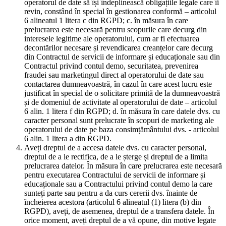
operatorul de date să își îndeplinească obligațiile legale care îi
revin, constând în special în gestionarea conformă – articolul
6 alineatul 1 litera c din RGPD; c. în măsura în care
prelucrarea este necesară pentru scopurile care decurg din
interesele legitime ale operatorului, cum ar fi efectuarea
decontărilor necesare și revendicarea creanțelor care decurg
din Contractul de servicii de informare și educaționale sau din
Contractul privind contul demo, securitatea, prevenirea
fraudei sau marketingul direct al operatorului de date sau
contactarea dumneavoastră, în cazul în care acest lucru este
justificat în special de o solicitare primită de la dumneavoastră
și de domeniul de activitate al operatorului de date – articolul
6 alin. 1 litera f din RGPD; d. în măsura în care datele dvs. cu
caracter personal sunt prelucrate în scopuri de marketing ale
operatorului de date pe baza consimțământului dvs. - articolul
6 alin. 1 litera a din RGPD.
Aveți dreptul de a accesa datele dvs. cu caracter personal,
dreptul de a le rectifica, de a le șterge și dreptul de a limita
prelucrarea datelor. În măsura în care prelucrarea este necesară
pentru executarea Contractului de servicii de informare și
educaționale sau a Contractului privind contul demo la care
sunteți parte sau pentru a da curs cererii dvs. înainte de
încheierea acestora (articolul 6 alineatul (1) litera (b) din
RGPD), aveți, de asemenea, dreptul de a transfera datele. În
orice moment, aveți dreptul de a vă opune, din motive legate