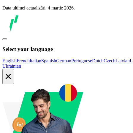
Data ultimei actualizări: 4 martie 2026.
Select your language
English
French
Italian
Spanish
German
Portuguese
Dutch
Czech
Latvian
L
Ukrainian
×