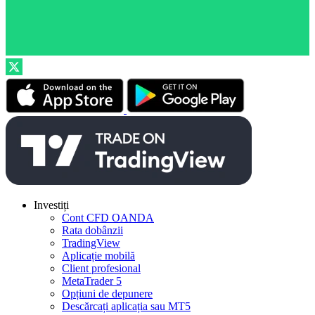
Investiți
Cont CFD OANDA
Rata dobânzii
TradingView
Aplicație mobilă
Client profesional
MetaTrader 5
Opțiuni de depunere
Descărcați aplicația sau MT5