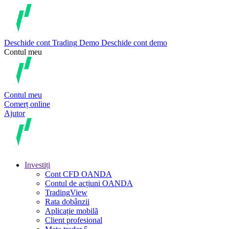
Deschide cont
Trading
Demo
Deschide cont demo
Contul meu
Contul meu
Comerț online
Ajutor
Investiți
Cont CFD OANDA
Contul de acțiuni OANDA
TradingView
Rata dobânzii
Aplicație mobilă
Client profesional