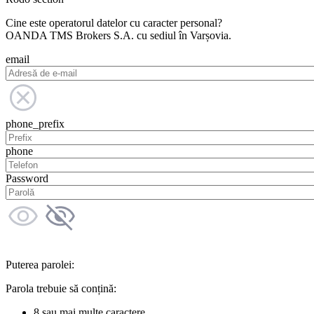
Cine este operatorul datelor cu caracter personal?
OANDA TMS Brokers S.A. cu sediul în Varșovia.
email
phone_prefix
phone
Password
Puterea parolei:
Parola trebuie să conțină:
8 sau mai multe caractere