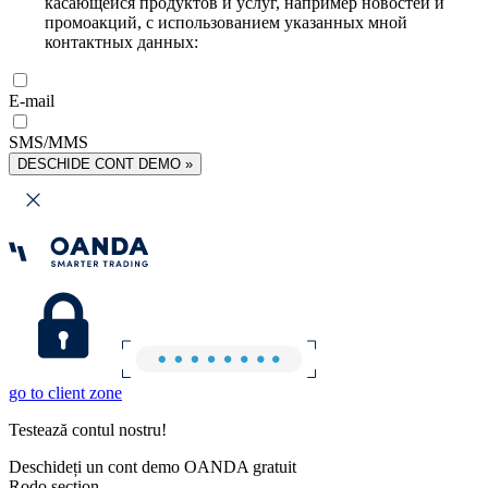
касающейся продуктов и услуг, например новостей и
промоакций, с использованием указанных мной
контактных данных:
E-mail
SMS/MMS
DESCHIDE CONT DEMO »
go to client zone
Testează contul nostru!
Deschideți un cont demo OANDA gratuit
Rodo section