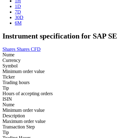
1H
1D
7D
30D
6M
Instrument specification for SAP SE
Shares
Shares CFD
Nume
Currency
Symbol
Minimum order value
Ticker
Trading hours
Tip
Hours of accepting orders
ISIN
Nume
Minimum order value
Description
Maximum order value
Transaction Step
Tip
Trading Hours