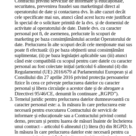
Contractul privind serviciile de informare și educaționale,
securitatea, prevenirea fraudei sau marketingul direct al
operatorului de date și contactarea dvs. în alte cazuri decât
cele specificate mai sus, atunci când acest lucru este justificat
în special de o solicitare primită de la dvs. și de domeniul de
activitate al operatorului de date. Datele dvs. cu caracter
personal pot fi, de asemenea, prelucrate în scopuri de
marketing pe baza consimțământului acordat Operatorului de
date. Prelucrarea în alte scopuri decât cele menționate mai sus
poate fi efectuată: (i) pe baza obținerii unui consimțământ
suplimentar, (ii) pe baza legislației aplicabile sau (iii) atunci
când este compatibilă cu scopul pentru care datele cu caracter
personal au fost colectate inițial (articolul 6 alineatul (4) din
Regulamentul (UE) 2016/679 al Parlamentului European și al
Consiliului din 27 aprilie 2016 privind protecția persoanelor
fizice în ceea ce privește prelucrarea datelor cu caracter
personal și libera circulație a acestor date și de abrogare a
Directivei 95/46/CE, denumit în continuare „RGPD”).
Temeiul juridic pentru prelucrarea datelor dumneavoastră cu
caracter personal este: a. în măsura în care prelucrarea este
necesară pentru executarea Contractului de servicii de
informare și educaționale sau a Contractului privind contul
demo, precum și pentru luarea de măsuri înainte de încheierea
unui contract – articolul 6 alineatul (1) litera (b) din RGPD; b.
în măsura în care prelucrarea datelor este necesară pentru ca