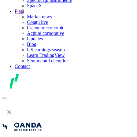
Specificații instrumente
SpaceX
Piață
Market news
Cotații live
Calendar economic
Acțiuni corporative
Updates
Blog
US earnings season
Learn TradingView
Sentimentul clienților
Contact