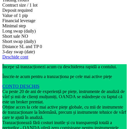
Contract size / 1 lot
Deposit required
Value of 1 pip
Financial leverage
Minimal step
Long swap (daily)
Short sale
NO
Short swap (daily)
Distance SL and TP
0
3-day swap (date)
Deschide cont
Începe să tranzacționezi acum cu deschiderea rapidă a contului.
Înscrie-te acum pentru a tranzacționa pe cele mai active piețe
CONTO DESCHIS
Cu peste 20 de ani de experiență pe piețe, instrumente de analiză de
vârf și mii de clienți mulțumiți, OANDA se mândrește cu faptul că
este un broker premiat.
Obține acces la cele mai active piețe globale, cu mii de instrumente
de tranzacționare la îndemână, precum și instrumente tehnice de vârf
care te ajută în analiză.
Tranzacționează fără costuri inutile și cu transparență totală a
prețurilor - OANDA oferă zero comisioane pentru instrumentele