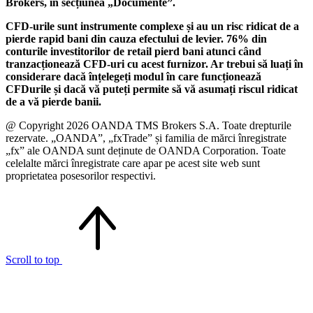
Brokers, în secțiunea „Documente”.
CFD-urile sunt instrumente complexe și au un risc ridicat de a
pierde rapid bani din cauza efectului de levier. 76% din
conturile investitorilor de retail pierd bani atunci când
tranzacționează CFD-uri cu acest furnizor. Ar trebui să luați în
considerare dacă înțelegeți modul în care funcționează
CFDurile și dacă vă puteți permite să vă asumați riscul ridicat
de a vă pierde banii.
@ Copyright 2026 OANDA TMS Brokers S.A. Toate drepturile
rezervate. „OANDA”, „fxTrade” și familia de mărci înregistrate
„fx” ale OANDA sunt deținute de OANDA Corporation. Toate
celelalte mărci înregistrate care apar pe acest site web sunt
proprietatea posesorilor respectivi.
Scroll to top