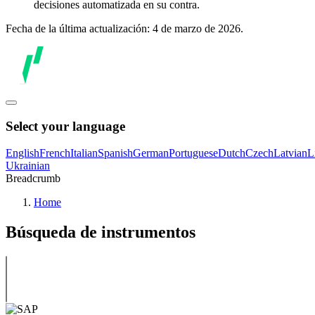
decisiones automatizada en su contra.
Fecha de la última actualización: 4 de marzo de 2026.
Select your language
English
French
Italian
Spanish
German
Portuguese
Dutch
Czech
Latvian
L
Ukrainian
Breadcrumb
Home
Búsqueda de instrumentos