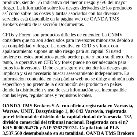
producto, siendo 1/6 indicativo del menor riesgo y 6/6 del mayor
riesgo. La información sobre los riesgos derivados de los productos
así como sobre los costes y tarifas asociados con los diversos
servicios está disponible en la página web de OANDA TMS
Brokers dentro de la sección Documentos.
CFDs y Forex: son productos difíciles de entender. La CNMV
considera que no son adecuados para inversores minoristas debido a
su complejidad y riesgo. La operativa en CFD´s y forex con
apalancamiento supone un alto riesgo para su capital. Si usted
invierte en estos productos puede perder parte o todo su dinero. Por
tanto, la operativa en CFD´s y forex puede no ser adecuada para
todos los inversores. Debe estar seguro y entender los riesgos que
implican y si es necesario buscar asesoramiento independiente. La
información contenida en esta página web no se dirige a ningún país
específico y no pretende la distribución del producto en países
donde la distribución y uso de esta información sea incompatible
con las leyes, regulaciones y requisitos locales.
OANDA TMS Brokers S.A. con oficina registrada en Varsovia,
Warsaw UNIT, Daszyńskiego 1, 00-843 Varsovia, registrada
por el tribunal de distrito de la capital ciudad de Varsovia. 13?,
división comercial del tribunal nacional. Registrada con el n?
KRS 0000204776 y NIP 5262759131. Capital inicial PLN
3,537.560 desembolsado en su totalidad. OANDA TMS Brokers