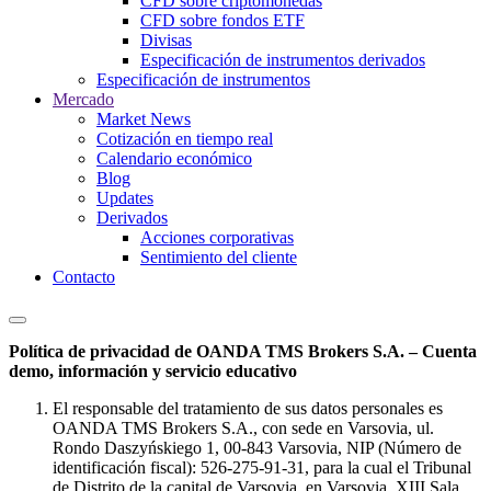
CFD sobre criptomonedas
CFD sobre fondos ETF
Divisas
Especificación de instrumentos derivados
Especificación de instrumentos
Mercado
Market News
Cotización en tiempo real
Calendario económico
Blog
Updates
Derivados
Acciones corporativas
Sentimiento del cliente
Contacto
Política de privacidad de OANDA TMS Brokers S.A. – Cuenta
demo, información y servicio educativo
El responsable del tratamiento de sus datos personales es
OANDA TMS Brokers S.A., con sede en Varsovia, ul.
Rondo Daszyńskiego 1, 00-843 Varsovia, NIP (Número de
identificación fiscal): 526-275-91-31, para la cual el Tribunal
de Distrito de la capital de Varsovia, en Varsovia, XIII Sala