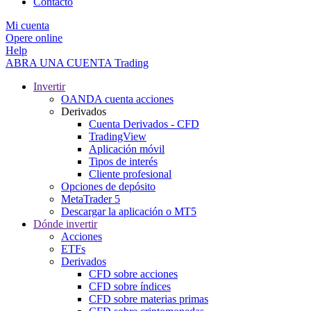
Contacto
Mi cuenta
Opere online
Help
ABRA UNA CUENTA
Trading
Invertir
OANDA cuenta acciones
Derivados
Cuenta Derivados - CFD
TradingView
Aplicación móvil
Tipos de interés
Cliente profesional
Opciones de depósito
MetaTrader 5
Descargar la aplicación o MT5
Dónde invertir
Acciones
ETFs
Derivados
CFD sobre acciones
CFD sobre índices
CFD sobre materias primas