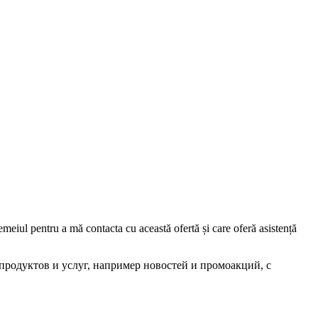
iul pentru a mă contacta cu această ofertă și care oferă asistență
родуктов и услуг, например новостей и промоакций, с