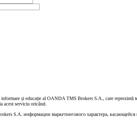
 informare și educație al OANDA TMS Brokers S.A., care reprezintă teme
a acest serviciu oricând.
kers S.A. информации маркетингового характера, касающейся п