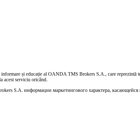
 informare și educație al OANDA TMS Brokers S.A., care reprezintă teme
a acest serviciu oricând.
kers S.A. информации маркетингового характера, касающейся п