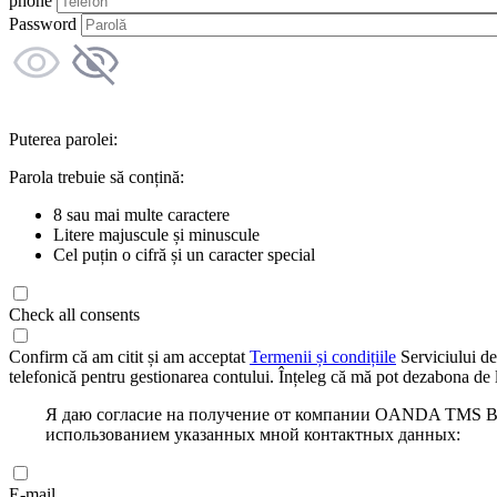
phone
Password
Puterea parolei:
Parola trebuie să conțină:
8 sau mai multe caractere
Litere majuscule și minuscule
Cel puțin o cifră și un caracter special
Check all consents
Confirm că am citit și am acceptat
Termenii și condițiile
Serviciului de
telefonică pentru gestionarea contului. Înțeleg că mă pot dezabona de l
Я даю согласие на получение от компании OANDA TMS Bro
использованием указанных мной контактных данных:
E-mail