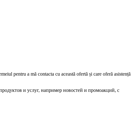
iul pentru a mă contacta cu această ofertă și care oferă asistență
родуктов и услуг, например новостей и промоакций, с