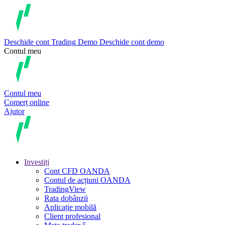
Deschide cont
Trading
Demo
Deschide cont demo
Contul meu
Contul meu
Comerț online
Ajutor
Investiți
Cont CFD OANDA
Contul de acțiuni OANDA
TradingView
Rata dobânzii
Aplicație mobilă
Client profesional