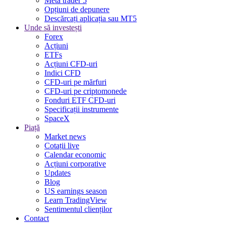
Meta trader 5
Opțiuni de depunere
Descărcați aplicația sau MT5
Unde să investești
Forex
Acțiuni
ETFs
Acțiuni CFD-uri
Indici CFD
CFD-uri pe mărfuri
CFD-uri pe criptomonede
Fonduri ETF CFD-uri
Specificații instrumente
SpaceX
Piață
Market news
Cotații live
Calendar economic
Acțiuni corporative
Updates
Blog
US earnings season
Learn TradingView
Sentimentul clienților
Contact