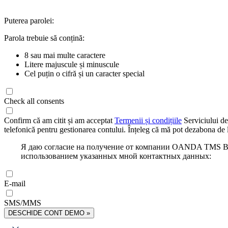
Puterea parolei:
Parola trebuie să conțină:
8 sau mai multe caractere
Litere majuscule și minuscule
Cel puțin o cifră și un caracter special
Check all consents
Confirm că am citit și am acceptat
Termenii și condițiile
Serviciului de
telefonică pentru gestionarea contului. Înțeleg că mă pot dezabona de l
Я даю согласие на получение от компании OANDA TMS Bro
использованием указанных мной контактных данных:
E-mail
SMS/MMS
DESCHIDE CONT DEMO »