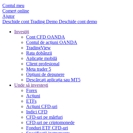
Contul meu
Comerț online
Ajutor
Deschide cont
Trading
Demo
Deschide cont demo
Investiți
Cont CFD OANDA
Contul de acțiuni OANDA
TradingView
Rata dobânzii
Aplicație mobilă
Client profesional
Meta trader 5
Opțiuni de depunere
Descărcați aplicația sau MT5
Unde să investești
Forex
Acțiuni
ETFs
Acțiuni CFD-uri
Indici CFD
CFD-uri pe mărfuri
CFD-uri pe criptomonede
Fonduri ETF CFD-uri