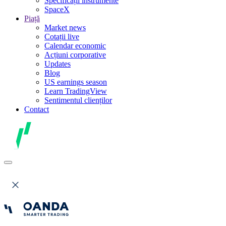
Specificații instrumente
SpaceX
Piață
Market news
Cotații live
Calendar economic
Acțiuni corporative
Updates
Blog
US earnings season
Learn TradingView
Sentimentul clienților
Contact