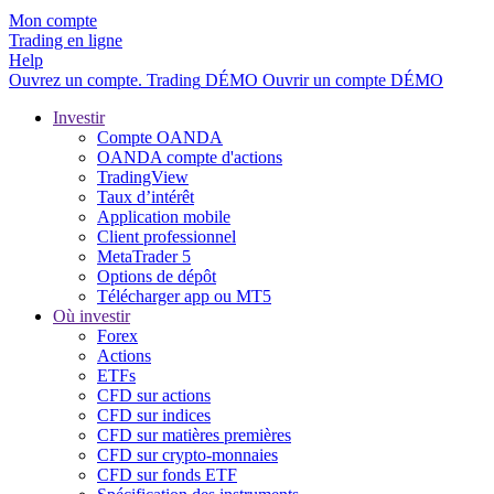
Mon compte
Trading en ligne
Help
Ouvrez un compte.
Trading
DÉMO
Ouvrir un compte DÉMO
Investir
Compte OANDA
OANDA compte d'actions
TradingView
Taux d’intérêt
Application mobile
Client professionnel
MetaTrader 5
Options de dépôt
Télécharger app ou MT5
Où investir
Forex
Actions
ETFs
CFD sur actions
CFD sur indices
CFD sur matières premières
CFD sur crypto-monnaies
CFD sur fonds ETF