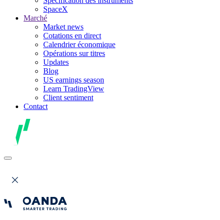
Spécification des instruments
SpaceX
Marché
Market news
Cotations en direct
Calendrier économique
Opérations sur titres
Updates
Blog
US earnings season
Learn TradingView
Client sentiment
Contact