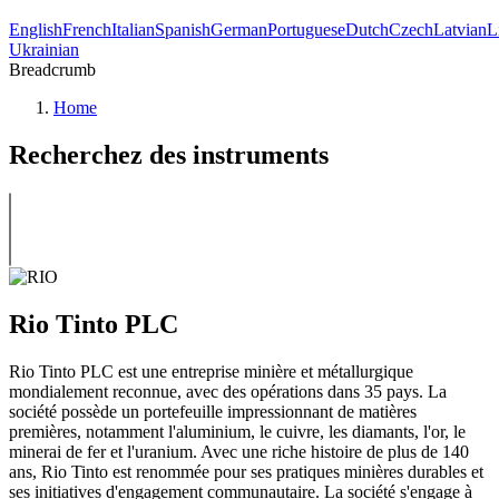
English
French
Italian
Spanish
German
Portuguese
Dutch
Czech
Latvian
L
Ukrainian
Breadcrumb
Home
Recherchez des instruments
Rio Tinto PLC
Rio Tinto PLC est une entreprise minière et métallurgique
mondialement reconnue, avec des opérations dans 35 pays. La
société possède un portefeuille impressionnant de matières
premières, notamment l'aluminium, le cuivre, les diamants, l'or, le
minerai de fer et l'uranium. Avec une riche histoire de plus de 140
ans, Rio Tinto est renommée pour ses pratiques minières durables et
ses initiatives d'engagement communautaire. La société s'engage à