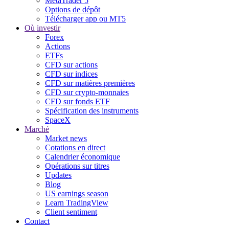
MetaTrader 5
Options de dépôt
Télécharger app ou MT5
Où investir
Forex
Actions
ETFs
CFD sur actions
CFD sur indices
CFD sur matières premières
CFD sur crypto-monnaies
CFD sur fonds ETF
Spécification des instruments
SpaceX
Marché
Market news
Cotations en direct
Calendrier économique
Opérations sur titres
Updates
Blog
US earnings season
Learn TradingView
Client sentiment
Contact