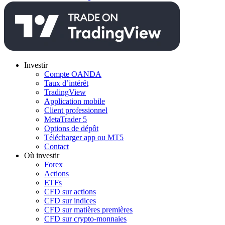
Investir
Compte OANDA
Taux d’intérêt
TradingView
Application mobile
Client professionnel
MetaTrader 5
Options de dépôt
Télécharger app ou MT5
Contact
Où investir
Forex
Actions
ETFs
CFD sur actions
CFD sur indices
CFD sur matières premières
CFD sur crypto-monnaies