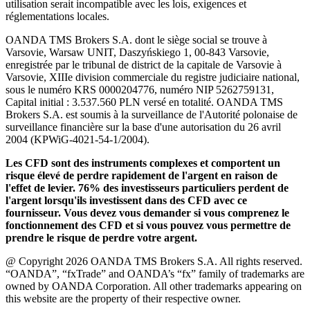
utilisation serait incompatible avec les lois, exigences et
réglementations locales.
OANDA TMS Brokers S.A. dont le siège social se trouve à
Varsovie, Warsaw UNIT, Daszyńskiego 1, 00-843 Varsovie,
enregistrée par le tribunal de district de la capitale de Varsovie à
Varsovie, XIIIe division commerciale du registre judiciaire national,
sous le numéro KRS 0000204776, numéro NIP 5262759131,
Capital initial : 3.537.560 PLN versé en totalité. OANDA TMS
Brokers S.A. est soumis à la surveillance de l'Autorité polonaise de
surveillance financière sur la base d'une autorisation du 26 avril
2004 (KPWiG-4021-54-1/2004).
Les CFD sont des instruments complexes et comportent un
risque élevé de perdre rapidement de l'argent en raison de
l'effet de levier. 76% des investisseurs particuliers perdent de
l'argent lorsqu'ils investissent dans des CFD avec ce
fournisseur. Vous devez vous demander si vous comprenez le
fonctionnement des CFD et si vous pouvez vous permettre de
prendre le risque de perdre votre argent.
@ Copyright 2026 OANDA TMS Brokers S.A. All rights reserved.
“OANDA”, “fxTrade” and OANDA’s “fx” family of trademarks are
owned by OANDA Corporation. All other trademarks appearing on
this website are the property of their respective owner.