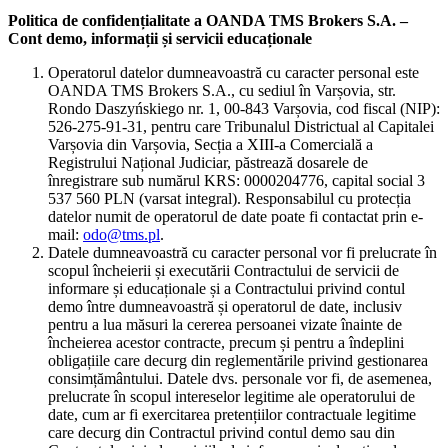
Politica de confidențialitate a OANDA TMS Brokers S.A. –
Cont demo, informații și servicii educaționale
Operatorul datelor dumneavoastră cu caracter personal este
OANDA TMS Brokers S.A., cu sediul în Varșovia, str.
Rondo Daszyńskiego nr. 1, 00-843 Varșovia, cod fiscal (NIP):
526-275-91-31, pentru care Tribunalul Districtual al Capitalei
Varșovia din Varșovia, Secția a XIII-a Comercială a
Registrului Național Judiciar, păstrează dosarele de
înregistrare sub numărul KRS: 0000204776, capital social 3
537 560 PLN (varsat integral). Responsabilul cu protecția
datelor numit de operatorul de date poate fi contactat prin e-
mail:
odo@tms.pl
.
Datele dumneavoastră cu caracter personal vor fi prelucrate în
scopul încheierii și executării Contractului de servicii de
informare și educaționale și a Contractului privind contul
demo între dumneavoastră și operatorul de date, inclusiv
pentru a lua măsuri la cererea persoanei vizate înainte de
încheierea acestor contracte, precum și pentru a îndeplini
obligațiile care decurg din reglementările privind gestionarea
consimțământului. Datele dvs. personale vor fi, de asemenea,
prelucrate în scopul intereselor legitime ale operatorului de
date, cum ar fi exercitarea pretențiilor contractuale legitime
care decurg din Contractul privind contul demo sau din