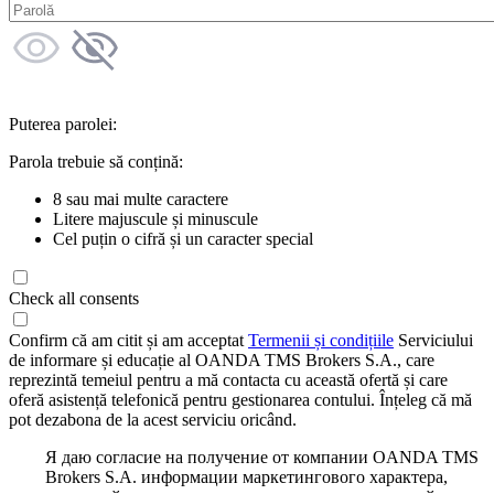
Puterea parolei:
Parola trebuie să conțină:
8 sau mai multe caractere
Litere majuscule și minuscule
Cel puțin o cifră și un caracter special
Check all consents
Confirm că am citit și am acceptat
Termenii și condițiile
Serviciului
de informare și educație al OANDA TMS Brokers S.A., care
reprezintă temeiul pentru a mă contacta cu această ofertă și care
oferă asistență telefonică pentru gestionarea contului. Înțeleg că mă
pot dezabona de la acest serviciu oricând.
Я даю согласие на получение от компании OANDA TMS
Brokers S.A. информации маркетингового характера,