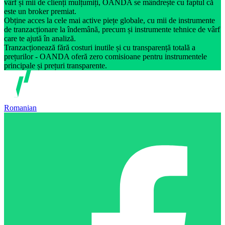
vârf și mii de clienți mulțumiți, OANDA se mândrește cu faptul că
este un broker premiat.
Obține acces la cele mai active piețe globale, cu mii de instrumente
de tranzacționare la îndemână, precum și instrumente tehnice de vârf
care te ajută în analiză.
Tranzacționează fără costuri inutile și cu transparență totală a
prețurilor - OANDA oferă zero comisioane pentru instrumentele
principale și prețuri transparente.
Romanian