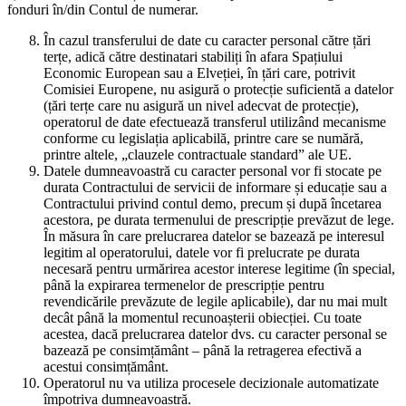
fonduri în/din Contul de numerar.
În cazul transferului de date cu caracter personal către țări
terțe, adică către destinatari stabiliți în afara Spațiului
Economic European sau a Elveției, în țări care, potrivit
Comisiei Europene, nu asigură o protecție suficientă a datelor
(țări terțe care nu asigură un nivel adecvat de protecție),
operatorul de date efectuează transferul utilizând mecanisme
conforme cu legislația aplicabilă, printre care se numără,
printre altele, „clauzele contractuale standard” ale UE.
Datele dumneavoastră cu caracter personal vor fi stocate pe
durata Contractului de servicii de informare și educație sau a
Contractului privind contul demo, precum și după încetarea
acestora, pe durata termenului de prescripție prevăzut de lege.
În măsura în care prelucrarea datelor se bazează pe interesul
legitim al operatorului, datele vor fi prelucrate pe durata
necesară pentru urmărirea acestor interese legitime (în special,
până la expirarea termenelor de prescripție pentru
revendicările prevăzute de legile aplicabile), dar nu mai mult
decât până la momentul recunoașterii obiecției. Cu toate
acestea, dacă prelucrarea datelor dvs. cu caracter personal se
bazează pe consimțământ – până la retragerea efectivă a
acestui consimțământ.
Operatorul nu va utiliza procesele decizionale automatizate
împotriva dumneavoastră.