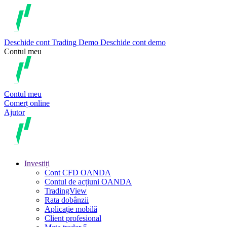
Deschide cont
Trading
Demo
Deschide cont demo
Contul meu
Contul meu
Comerț online
Ajutor
Investiți
Cont CFD OANDA
Contul de acțiuni OANDA
TradingView
Rata dobânzii
Aplicație mobilă
Client profesional