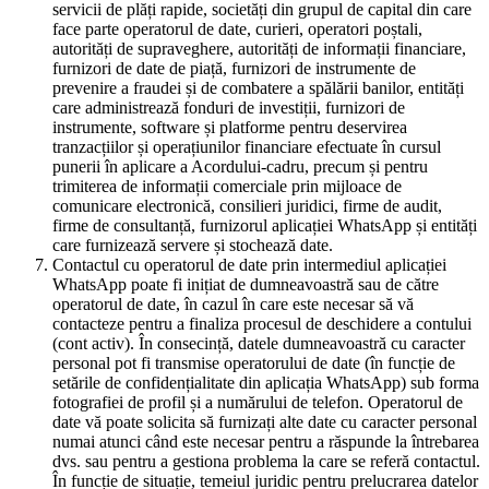
servicii de plăți rapide, societăți din grupul de capital din care
face parte operatorul de date, curieri, operatori poștali,
autorități de supraveghere, autorități de informații financiare,
furnizori de date de piață, furnizori de instrumente de
prevenire a fraudei și de combatere a spălării banilor, entități
care administrează fonduri de investiții, furnizori de
instrumente, software și platforme pentru deservirea
tranzacțiilor și operațiunilor financiare efectuate în cursul
punerii în aplicare a Acordului-cadru, precum și pentru
trimiterea de informații comerciale prin mijloace de
comunicare electronică, consilieri juridici, firme de audit,
firme de consultanță, furnizorul aplicației WhatsApp și entități
care furnizează servere și stochează date.
Contactul cu operatorul de date prin intermediul aplicației
WhatsApp poate fi inițiat de dumneavoastră sau de către
operatorul de date, în cazul în care este necesar să vă
contacteze pentru a finaliza procesul de deschidere a contului
(cont activ). În consecință, datele dumneavoastră cu caracter
personal pot fi transmise operatorului de date (în funcție de
setările de confidențialitate din aplicația WhatsApp) sub forma
fotografiei de profil și a numărului de telefon. Operatorul de
date vă poate solicita să furnizați alte date cu caracter personal
numai atunci când este necesar pentru a răspunde la întrebarea
dvs. sau pentru a gestiona problema la care se referă contactul.
În funcție de situație, temeiul juridic pentru prelucrarea datelor