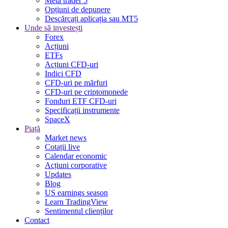
Meta trader 5
Opțiuni de depunere
Descărcați aplicația sau MT5
Unde să investești
Forex
Acțiuni
ETFs
Acțiuni CFD-uri
Indici CFD
CFD-uri pe mărfuri
CFD-uri pe criptomonede
Fonduri ETF CFD-uri
Specificații instrumente
SpaceX
Piață
Market news
Cotații live
Calendar economic
Acțiuni corporative
Updates
Blog
US earnings season
Learn TradingView
Sentimentul clienților
Contact