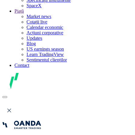
Specificații instrumente
SpaceX
Piață
Market news
Cotații live
Calendar economic
Acțiuni corporative
Updates
Blog
US earnings season
Learn TradingView
Sentimentul clienților
Contact