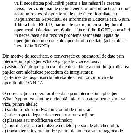
va fi necesitatea prelucrării pentru a lua măsuri la cererea
persoanei vizate înainte de încheierea unui contract sau a unui
acord între dvs. și operatorul de date în conformitate cu
Regulamentul Serviciului de Informare și Educație (art. 6 alin.
1 litera b din RGPD); iar în alte cazuri, interesul legitim al
operatorului de date (art. 6 alin. 1 litera f din RGPD) constând
în necesitatea de a rezolva problema semnalată legată de
operațiunile comerciale ale operatorului de date (art. 6 alin. 1
litera f din RGPD).
Din motive de securitate, o conversație cu operatorul de date prin
intermediul aplicației WhatsApp poate viza exclusiv:
a) asistență în timpul procesului de deschidere a contului (explicarea
pașilor care alcătuiesc procedura de înregistrare);
b) oferirea de răspunsuri la întrebările clienților cu privire la
operațiunile OANDA.
O conversație cu operatorul de date prin intermediul aplicației
WhatsApp nu va conține niciodată linkuri sau atașamente și nu va
viza, printre altele:
a) soldul fondurilor dvs. din Contul de numerar;
b) orice aspecte legate de executarea tranzacțiilor;
c) plasarea sau modificarea ordinelor;
d) modificarea sau actualizarea datelor personale ale clientului;
e) transmiterea instrucțiunilor pentru depunerea sau retragerea de