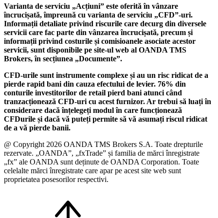
Varianta de serviciu „Acțiuni” este oferită în vânzare
încrucișată, împreună cu varianta de serviciu „CFD”-uri.
Informații detaliate privind riscurile care decurg din diversele
servicii care fac parte din vânzarea încrucișată, precum și
informații privind costurile și comisioanele asociate acestor
servicii, sunt disponibile pe site-ul web al OANDA TMS
Brokers, în secțiunea „Documente”.
CFD-urile sunt instrumente complexe și au un risc ridicat de a
pierde rapid bani din cauza efectului de levier. 76% din
conturile investitorilor de retail pierd bani atunci când
tranzacționează CFD-uri cu acest furnizor. Ar trebui să luați în
considerare dacă înțelegeți modul în care funcționează
CFDurile și dacă vă puteți permite să vă asumați riscul ridicat
de a vă pierde banii.
@ Copyright 2026 OANDA TMS Brokers S.A. Toate drepturile
rezervate. „OANDA”, „fxTrade” și familia de mărci înregistrate
„fx” ale OANDA sunt deținute de OANDA Corporation. Toate
celelalte mărci înregistrate care apar pe acest site web sunt
proprietatea posesorilor respectivi.