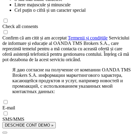
Litere majuscule și minuscule
Cel puțin o cifră și un caracter special
Check all consents
Confirm că am citit și am acceptat
Termenii și condițiile
Serviciului
de informare și educație al OANDA TMS Brokers S.A., care
reprezintă temeiul pentru a mă contacta cu această ofertă și care
oferă asistență telefonică pentru gestionarea contului. Înțeleg că mă
pot dezabona de la acest serviciu oricând.
Я даю согласие на получение от компании OANDA TMS
Brokers S.A. информации маркетингового характера,
касающейся продуктов и услуг, например новостей и
промоакций, с использованием указанных мной
контактных данных:
E-mail
SMS/MMS
DESCHIDE CONT DEMO »