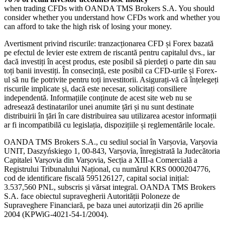
when trading CFDs with OANDA TMS Brokers S.A. You should
consider whether you understand how CFDs work and whether you
can afford to take the high risk of losing your money.
Avertisment privind riscurile: tranzacționarea CFD și Forex bazată
pe efectul de levier este extrem de riscantă pentru capitalul dvs., iar
dacă investiți în acest produs, este posibil să pierdeți o parte din sau
toți banii investiți. În consecință, este posibil ca CFD-urile și Forex-
ul să nu fie potrivite pentru toți investitorii. Asigurați-vă că înțelegeți
riscurile implicate și, dacă este necesar, solicitați consiliere
independentă. Informațiile conținute de acest site web nu se
adresează destinatarilor unei anumite țări și nu sunt destinate
distribuirii în țări în care distribuirea sau utilizarea acestor informații
ar fi incompatibilă cu legislația, dispozițiile și reglementările locale.
OANDA TMS Brokers S.A., cu sediul social în Varșovia, Varșovia
UNIT, Daszyńskiego 1, 00-843, Varșovia, înregistrată la Judecătoria
Capitalei Varșovia din Varșovia, Secția a XIII-a Comercială a
Registrului Tribunalului Național, cu numărul KRS 0000204776,
cod de identificare fiscală 595126127, capital social inițial:
3.537,560 PNL, subscris și vărsat integral. OANDA TMS Brokers
S.A. face obiectul supravegherii Autorității Poloneze de
Supraveghere Financiară, pe baza unei autorizații din 26 aprilie
2004 (KPWiG-4021-54-1/2004).