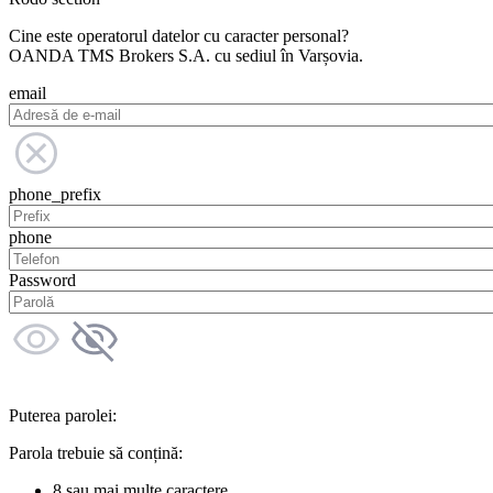
Cine este operatorul datelor cu caracter personal?
OANDA TMS Brokers S.A. cu sediul în Varșovia.
email
phone_prefix
phone
Password
Puterea parolei:
Parola trebuie să conțină:
8 sau mai multe caractere