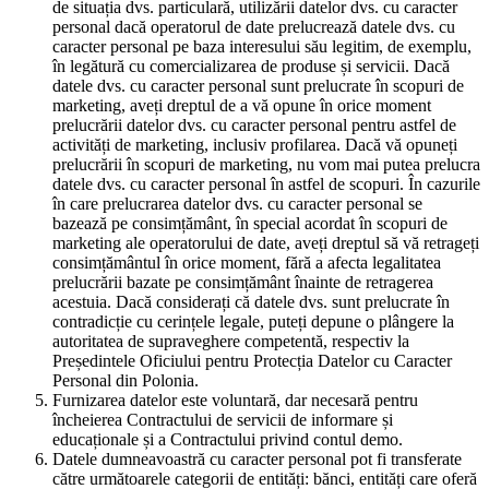
de situația dvs. particulară, utilizării datelor dvs. cu caracter
personal dacă operatorul de date prelucrează datele dvs. cu
caracter personal pe baza interesului său legitim, de exemplu,
în legătură cu comercializarea de produse și servicii. Dacă
datele dvs. cu caracter personal sunt prelucrate în scopuri de
marketing, aveți dreptul de a vă opune în orice moment
prelucrării datelor dvs. cu caracter personal pentru astfel de
activități de marketing, inclusiv profilarea. Dacă vă opuneți
prelucrării în scopuri de marketing, nu vom mai putea prelucra
datele dvs. cu caracter personal în astfel de scopuri. În cazurile
în care prelucrarea datelor dvs. cu caracter personal se
bazează pe consimțământ, în special acordat în scopuri de
marketing ale operatorului de date, aveți dreptul să vă retrageți
consimțământul în orice moment, fără a afecta legalitatea
prelucrării bazate pe consimțământ înainte de retragerea
acestuia. Dacă considerați că datele dvs. sunt prelucrate în
contradicție cu cerințele legale, puteți depune o plângere la
autoritatea de supraveghere competentă, respectiv la
Președintele Oficiului pentru Protecția Datelor cu Caracter
Personal din Polonia.
Furnizarea datelor este voluntară, dar necesară pentru
încheierea Contractului de servicii de informare și
educaționale și a Contractului privind contul demo.
Datele dumneavoastră cu caracter personal pot fi transferate
către următoarele categorii de entități: bănci, entități care oferă