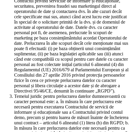
Contractul privind serviciile de informare și educaționale,
securitatea, prevenirea fraudei sau marketingul direct al
operatorului de date și contactarea dvs. în alte cazuri decât
cele specificate mai sus, atunci când acest lucru este justificat
în special de o solicitare primită de la dvs. și de domeniul de
activitate al operatorului de date. Datele dvs. cu caracter
personal pot fi, de asemenea, prelucrate în scopuri de
marketing pe baza consimțământului acordat Operatorului de
date. Prelucrarea în alte scopuri decât cele menționate mai sus
poate fi efectuată: (i) pe baza obținerii unui consimțământ
suplimentar, (ii) pe baza legislației aplicabile sau (iii) atunci
când este compatibilă cu scopul pentru care datele cu caracter
personal au fost colectate inițial (articolul 6 alineatul (4) din
Regulamentul (UE) 2016/679 al Parlamentului European și al
Consiliului din 27 aprilie 2016 privind protecția persoanelor
fizice în ceea ce privește prelucrarea datelor cu caracter
personal și libera circulație a acestor date și de abrogare a
Directivei 95/46/CE, denumit în continuare „RGPD”).
Temeiul juridic pentru prelucrarea datelor dumneavoastră cu
caracter personal este: a. în măsura în care prelucrarea este
necesară pentru executarea Contractului de servicii de
informare și educaționale sau a Contractului privind contul
demo, precum și pentru luarea de măsuri înainte de încheierea
unui contract – articolul 6 alineatul (1) litera (b) din RGPD; b.
în măsura în care prelucrarea datelor este necesară pentru ca