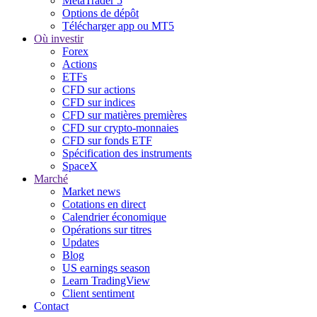
MetaTrader 5
Options de dépôt
Télécharger app ou MT5
Où investir
Forex
Actions
ETFs
CFD sur actions
CFD sur indices
CFD sur matières premières
CFD sur crypto-monnaies
CFD sur fonds ETF
Spécification des instruments
SpaceX
Marché
Market news
Cotations en direct
Calendrier économique
Opérations sur titres
Updates
Blog
US earnings season
Learn TradingView
Client sentiment
Contact