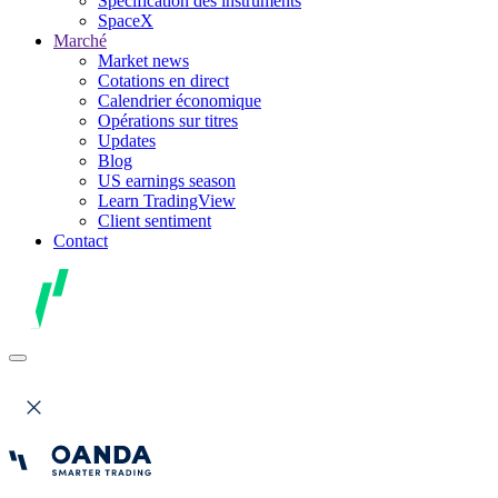
Spécification des instruments
SpaceX
Marché
Market news
Cotations en direct
Calendrier économique
Opérations sur titres
Updates
Blog
US earnings season
Learn TradingView
Client sentiment
Contact