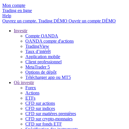
Mon compte
Trading en ligne
Help
Ouvrez un compte.
Trading
DÉMO
Ouvrir un compte DÉMO
Investir
Compte OANDA
OANDA compte d'actions
TradingView
Taux d’intérêt
Application mobile
Client professionnel
MetaTrader 5
Options de dépôt
Télécharger app ou MT5
Où investir
Forex
Actions
ETFs
CFD sur actions
CFD sur indices
CFD sur matières premières
CFD sur crypto-monnaies
CFD sur fonds ETF