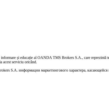
 informare și educație al OANDA TMS Brokers S.A., care reprezintă teme
a acest serviciu oricând.
kers S.A. информации маркетингового характера, касающейся п