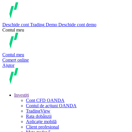
Deschide cont
Trading
Demo
Deschide cont demo
Contul meu
Contul meu
Comerț online
Ajutor
Investiți
Cont CFD OANDA
Contul de acțiuni OANDA
TradingView
Rata dobânzii
Aplicație mobilă
Client profesional