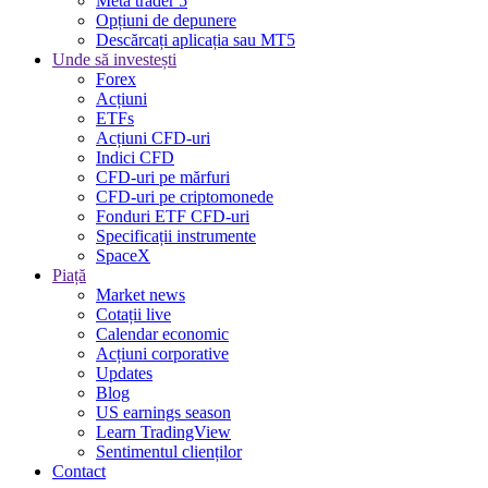
Meta trader 5
Opțiuni de depunere
Descărcați aplicația sau MT5
Unde să investești
Forex
Acțiuni
ETFs
Acțiuni CFD-uri
Indici CFD
CFD-uri pe mărfuri
CFD-uri pe criptomonede
Fonduri ETF CFD-uri
Specificații instrumente
SpaceX
Piață
Market news
Cotații live
Calendar economic
Acțiuni corporative
Updates
Blog
US earnings season
Learn TradingView
Sentimentul clienților
Contact