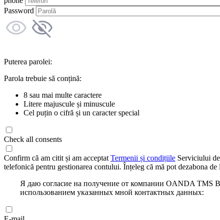
phone
Password
Puterea parolei:
Parola trebuie să conțină:
8 sau mai multe caractere
Litere majuscule și minuscule
Cel puțin o cifră și un caracter special
Check all consents
Confirm că am citit și am acceptat
Termenii și condițiile
Serviciului de
telefonică pentru gestionarea contului. Înțeleg că mă pot dezabona de l
Я даю согласие на получение от компании OANDA TMS Bro
использованием указанных мной контактных данных:
E-mail