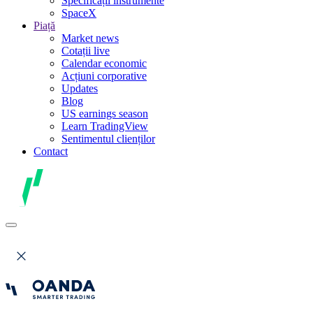
Specificații instrumente
SpaceX
Piață
Market news
Cotații live
Calendar economic
Acțiuni corporative
Updates
Blog
US earnings season
Learn TradingView
Sentimentul clienților
Contact