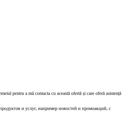
iul pentru a mă contacta cu această ofertă și care oferă asistență
родуктов и услуг, например новостей и промоакций, с