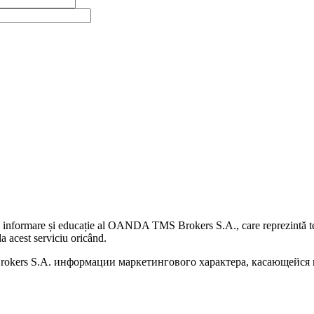
 informare și educație al OANDA TMS Brokers S.A., care reprezintă teme
a acest serviciu oricând.
kers S.A. информации маркетингового характера, касающейся п