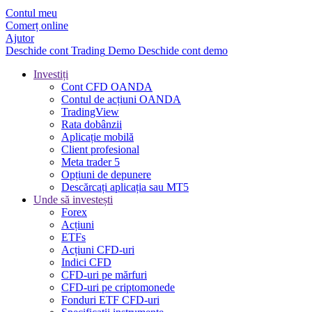
Contul meu
Comerț online
Ajutor
Deschide cont
Trading
Demo
Deschide cont demo
Investiți
Cont CFD OANDA
Contul de acțiuni OANDA
TradingView
Rata dobânzii
Aplicație mobilă
Client profesional
Meta trader 5
Opțiuni de depunere
Descărcați aplicația sau MT5
Unde să investești
Forex
Acțiuni
ETFs
Acțiuni CFD-uri
Indici CFD
CFD-uri pe mărfuri
CFD-uri pe criptomonede
Fonduri ETF CFD-uri