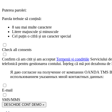
Puterea parolei:
Parola trebuie să conțină:
8 sau mai multe caractere
Litere majuscule și minuscule
Cel puțin o cifră și un caracter special
Check all consents
Confirm că am citit și am acceptat
Termenii și condițiile
Serviciului de
telefonică pentru gestionarea contului. Înțeleg că mă pot dezabona de l
Я даю согласие на получение от компании OANDA TMS Bro
использованием указанных мной контактных данных:
E-mail
SMS/MMS
DESCHIDE CONT DEMO »