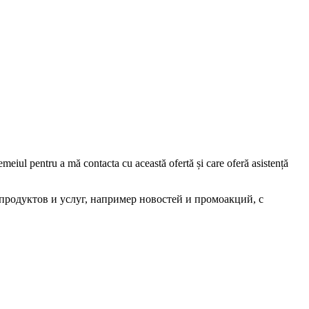
iul pentru a mă contacta cu această ofertă și care oferă asistență
родуктов и услуг, например новостей и промоакций, с