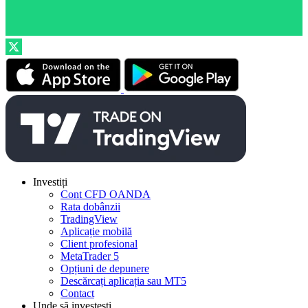
Investiți
Cont CFD OANDA
Rata dobânzii
TradingView
Aplicație mobilă
Client profesional
MetaTrader 5
Opțiuni de depunere
Descărcați aplicația sau MT5
Contact
Unde să investești