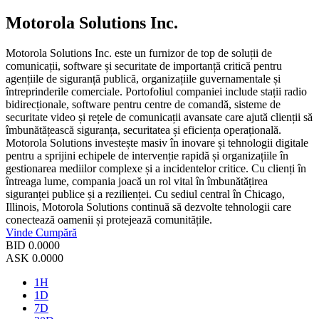
Motorola Solutions Inc.
Motorola Solutions Inc. este un furnizor de top de soluții de
comunicații, software și securitate de importanță critică pentru
agențiile de siguranță publică, organizațiile guvernamentale și
întreprinderile comerciale. Portofoliul companiei include stații radio
bidirecționale, software pentru centre de comandă, sisteme de
securitate video și rețele de comunicații avansate care ajută clienții să
îmbunătățească siguranța, securitatea și eficiența operațională.
Motorola Solutions investește masiv în inovare și tehnologii digitale
pentru a sprijini echipele de intervenție rapidă și organizațiile în
gestionarea mediilor complexe și a incidentelor critice. Cu clienți în
întreaga lume, compania joacă un rol vital în îmbunătățirea
siguranței publice și a rezilienței. Cu sediul central în Chicago,
Illinois, Motorola Solutions continuă să dezvolte tehnologii care
conectează oamenii și protejează comunitățile.
Vinde
Cumpără
BID
0.0000
ASK
0.0000
1H
1D
7D