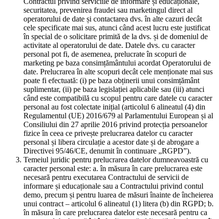
Contractul privind serviciile de informare și educaționale,
securitatea, prevenirea fraudei sau marketingul direct al
operatorului de date și contactarea dvs. în alte cazuri decât
cele specificate mai sus, atunci când acest lucru este justificat
în special de o solicitare primită de la dvs. și de domeniul de
activitate al operatorului de date. Datele dvs. cu caracter
personal pot fi, de asemenea, prelucrate în scopuri de
marketing pe baza consimțământului acordat Operatorului de
date. Prelucrarea în alte scopuri decât cele menționate mai sus
poate fi efectuată: (i) pe baza obținerii unui consimțământ
suplimentar, (ii) pe baza legislației aplicabile sau (iii) atunci
când este compatibilă cu scopul pentru care datele cu caracter
personal au fost colectate inițial (articolul 6 alineatul (4) din
Regulamentul (UE) 2016/679 al Parlamentului European și al
Consiliului din 27 aprilie 2016 privind protecția persoanelor
fizice în ceea ce privește prelucrarea datelor cu caracter
personal și libera circulație a acestor date și de abrogare a
Directivei 95/46/CE, denumit în continuare „RGPD”).
Temeiul juridic pentru prelucrarea datelor dumneavoastră cu
caracter personal este: a. în măsura în care prelucrarea este
necesară pentru executarea Contractului de servicii de
informare și educaționale sau a Contractului privind contul
demo, precum și pentru luarea de măsuri înainte de încheierea
unui contract – articolul 6 alineatul (1) litera (b) din RGPD; b.
în măsura în care prelucrarea datelor este necesară pentru ca