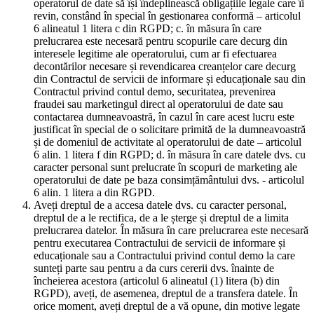
operatorul de date să își îndeplinească obligațiile legale care îi
revin, constând în special în gestionarea conformă – articolul
6 alineatul 1 litera c din RGPD; c. în măsura în care
prelucrarea este necesară pentru scopurile care decurg din
interesele legitime ale operatorului, cum ar fi efectuarea
decontărilor necesare și revendicarea creanțelor care decurg
din Contractul de servicii de informare și educaționale sau din
Contractul privind contul demo, securitatea, prevenirea
fraudei sau marketingul direct al operatorului de date sau
contactarea dumneavoastră, în cazul în care acest lucru este
justificat în special de o solicitare primită de la dumneavoastră
și de domeniul de activitate al operatorului de date – articolul
6 alin. 1 litera f din RGPD; d. în măsura în care datele dvs. cu
caracter personal sunt prelucrate în scopuri de marketing ale
operatorului de date pe baza consimțământului dvs. - articolul
6 alin. 1 litera a din RGPD.
Aveți dreptul de a accesa datele dvs. cu caracter personal,
dreptul de a le rectifica, de a le șterge și dreptul de a limita
prelucrarea datelor. În măsura în care prelucrarea este necesară
pentru executarea Contractului de servicii de informare și
educaționale sau a Contractului privind contul demo la care
sunteți parte sau pentru a da curs cererii dvs. înainte de
încheierea acestora (articolul 6 alineatul (1) litera (b) din
RGPD), aveți, de asemenea, dreptul de a transfera datele. În
orice moment, aveți dreptul de a vă opune, din motive legate