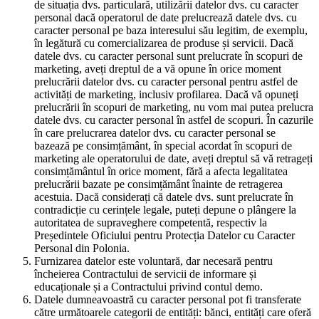
de situația dvs. particulară, utilizării datelor dvs. cu caracter
personal dacă operatorul de date prelucrează datele dvs. cu
caracter personal pe baza interesului său legitim, de exemplu,
în legătură cu comercializarea de produse și servicii. Dacă
datele dvs. cu caracter personal sunt prelucrate în scopuri de
marketing, aveți dreptul de a vă opune în orice moment
prelucrării datelor dvs. cu caracter personal pentru astfel de
activități de marketing, inclusiv profilarea. Dacă vă opuneți
prelucrării în scopuri de marketing, nu vom mai putea prelucra
datele dvs. cu caracter personal în astfel de scopuri. În cazurile
în care prelucrarea datelor dvs. cu caracter personal se
bazează pe consimțământ, în special acordat în scopuri de
marketing ale operatorului de date, aveți dreptul să vă retrageți
consimțământul în orice moment, fără a afecta legalitatea
prelucrării bazate pe consimțământ înainte de retragerea
acestuia. Dacă considerați că datele dvs. sunt prelucrate în
contradicție cu cerințele legale, puteți depune o plângere la
autoritatea de supraveghere competentă, respectiv la
Președintele Oficiului pentru Protecția Datelor cu Caracter
Personal din Polonia.
Furnizarea datelor este voluntară, dar necesară pentru
încheierea Contractului de servicii de informare și
educaționale și a Contractului privind contul demo.
Datele dumneavoastră cu caracter personal pot fi transferate
către următoarele categorii de entități: bănci, entități care oferă