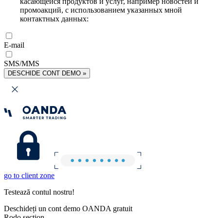
касающейся продуктов и услуг, например новостей и
промоакций, с использованием указанных мной
контактных данных:
E-mail
SMS/MMS
DESCHIDE CONT DEMO »
go to client zone
Testează contul nostru!
Deschideți un cont demo OANDA gratuit
Rodo section