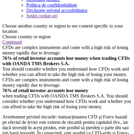
Politica de confidențialitate
Declarație privind accesibilitatea
Setări cookie-uri
Choose another country or region to see content specific to your
location
Choose country or region
Continuați
CFDs are complex instruments and come with a high risk of losing
money rapidly due to leverage.
76% of retail investor accounts lose money when trading CFDs
with OANDA TMS Brokers S.A.
You should consider whether you understand how CFDs work and
whether you can afford to take the high risk of losing your money.
CFDs are complex instruments and come with a high risk of losing
money rapidly due to leverage.
76% of retail investor accounts lose money
when trading CFDs with OANDA TMS Brokers S.A. You should
consider whether you understand how CFDs work and whether you
can afford to take the high risk of losing your money.
Avertisment privind riscurile: tranzacționarea CFD și Forex bazată
pe efectul de levier este extrem de riscantă pentru capitalul dvs., iar
dacă investiți în acest produs, este posibil să pierdeți o parte din sau
toți banii investiți. În consecință, este posibil ca CFD-urile și Forex-