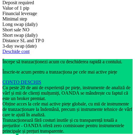
Deposit required
Value of 1 pip
Financial leverage
Minimal step
Long swap (daily)
Short sale
NO
Short swap (daily)
Distance SL and TP
0
3-day swap (date)
Deschide cont
Începe să tranzacționezi acum cu deschiderea rapidă a contului.
Înscrie-te acum pentru a tranzacționa pe cele mai active piețe
CONTO DESCHIS
Cu peste 20 de ani de experiență pe piețe, instrumente de analiză de
vârf și mii de clienți mulțumiți, OANDA se mândrește cu faptul că
este un broker premiat.
Obține acces la cele mai active piețe globale, cu mii de instrumente
de tranzacționare la îndemână, precum și instrumente tehnice de vârf
care te ajută în analiză.
Tranzacționează fără costuri inutile și cu transparență totală a
prețurilor - OANDA oferă zero comisioane pentru instrumentele
principale și prețuri transparente.