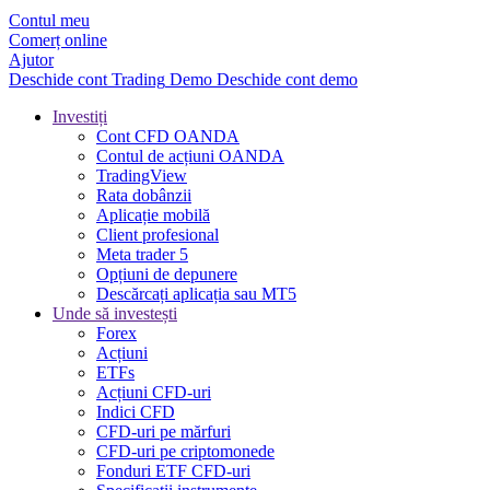
Contul meu
Comerț online
Ajutor
Deschide cont
Trading
Demo
Deschide cont demo
Investiți
Cont CFD OANDA
Contul de acțiuni OANDA
TradingView
Rata dobânzii
Aplicație mobilă
Client profesional
Meta trader 5
Opțiuni de depunere
Descărcați aplicația sau MT5
Unde să investești
Forex
Acțiuni
ETFs
Acțiuni CFD-uri
Indici CFD
CFD-uri pe mărfuri
CFD-uri pe criptomonede
Fonduri ETF CFD-uri