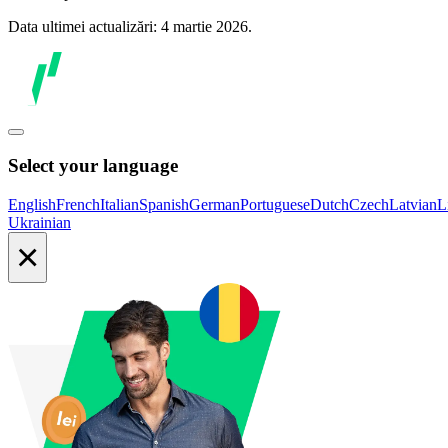
Data ultimei actualizări: 4 martie 2026.
Select your language
English
French
Italian
Spanish
German
Portuguese
Dutch
Czech
Latvian
L
Ukrainian
×