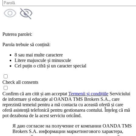
Puterea parolei:
Parola trebuie să conțină:
8 sau mai multe caractere
Litere majuscule și minuscule
Cel puțin o cifră și un caracter special
Check all consents
Confirm că am citit și am acceptat
Termenii și condițiile
Serviciului
de informare și educație al OANDA TMS Brokers S.A., care
reprezintă temeiul pentru a mă contacta cu această ofertă și care
oferă asistență telefonică pentru gestionarea contului. Înțeleg că mă
pot dezabona de la acest serviciu oricând.
Я даю согласие на получение от компании OANDA TMS
Brokers S.A. информации маркетингового характера,