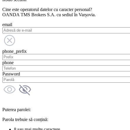
Cine este operatorul datelor cu caracter personal?
OANDA TMS Brokers S.A. cu sediul în Varșovia.
email
phone_prefix
phone
Password
Puterea parolei:
Parola trebuie să conțină:
8 sau mai multe caractere