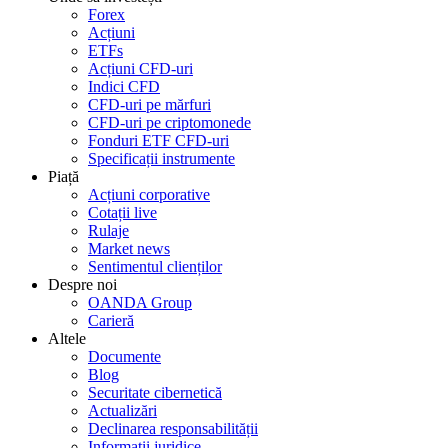
Forex
Acțiuni
ETFs
Acțiuni CFD-uri
Indici CFD
CFD-uri pe mărfuri
CFD-uri pe criptomonede
Fonduri ETF CFD-uri
Specificații instrumente
Piață
Acțiuni corporative
Cotații live
Rulaje
Market news
Sentimentul clienților
Despre noi
OANDA Group
Carieră
Altele
Documente
Blog
Securitate cibernetică
Actualizări
Declinarea responsabilității
Informații juridice