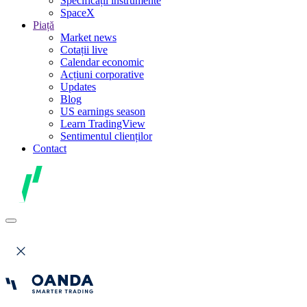
Specificații instrumente
SpaceX
Piață
Market news
Cotații live
Calendar economic
Acțiuni corporative
Updates
Blog
US earnings season
Learn TradingView
Sentimentul clienților
Contact