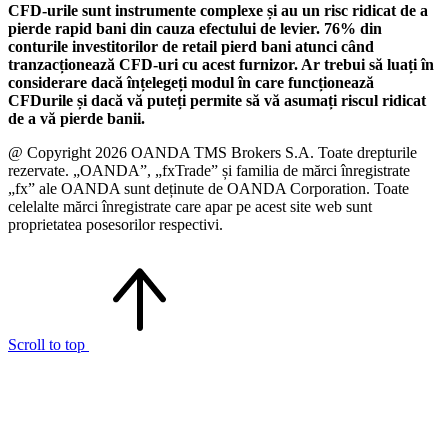
CFD-urile sunt instrumente complexe și au un risc ridicat de a
pierde rapid bani din cauza efectului de levier. 76% din
conturile investitorilor de retail pierd bani atunci când
tranzacționează CFD-uri cu acest furnizor. Ar trebui să luați în
considerare dacă înțelegeți modul în care funcționează
CFDurile și dacă vă puteți permite să vă asumați riscul ridicat
de a vă pierde banii.
@ Copyright 2026 OANDA TMS Brokers S.A. Toate drepturile
rezervate. „OANDA”, „fxTrade” și familia de mărci înregistrate
„fx” ale OANDA sunt deținute de OANDA Corporation. Toate
celelalte mărci înregistrate care apar pe acest site web sunt
proprietatea posesorilor respectivi.
Scroll to top