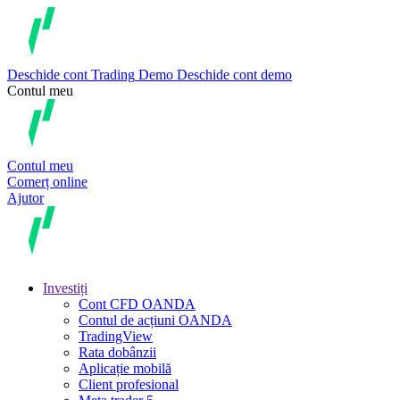
Deschide cont
Trading
Demo
Deschide cont demo
Contul meu
Contul meu
Comerț online
Ajutor
Investiți
Cont CFD OANDA
Contul de acțiuni OANDA
TradingView
Rata dobânzii
Aplicație mobilă
Client profesional