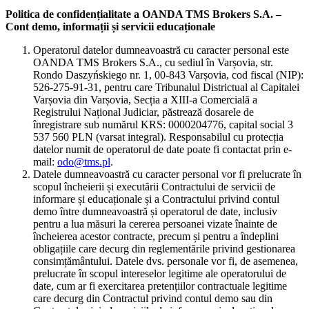
Politica de confidențialitate a OANDA TMS Brokers S.A. –
Cont demo, informații și servicii educaționale
Operatorul datelor dumneavoastră cu caracter personal este
OANDA TMS Brokers S.A., cu sediul în Varșovia, str.
Rondo Daszyńskiego nr. 1, 00-843 Varșovia, cod fiscal (NIP):
526-275-91-31, pentru care Tribunalul Districtual al Capitalei
Varșovia din Varșovia, Secția a XIII-a Comercială a
Registrului Național Judiciar, păstrează dosarele de
înregistrare sub numărul KRS: 0000204776, capital social 3
537 560 PLN (varsat integral). Responsabilul cu protecția
datelor numit de operatorul de date poate fi contactat prin e-
mail:
odo@tms.pl
.
Datele dumneavoastră cu caracter personal vor fi prelucrate în
scopul încheierii și executării Contractului de servicii de
informare și educaționale și a Contractului privind contul
demo între dumneavoastră și operatorul de date, inclusiv
pentru a lua măsuri la cererea persoanei vizate înainte de
încheierea acestor contracte, precum și pentru a îndeplini
obligațiile care decurg din reglementările privind gestionarea
consimțământului. Datele dvs. personale vor fi, de asemenea,
prelucrate în scopul intereselor legitime ale operatorului de
date, cum ar fi exercitarea pretențiilor contractuale legitime
care decurg din Contractul privind contul demo sau din