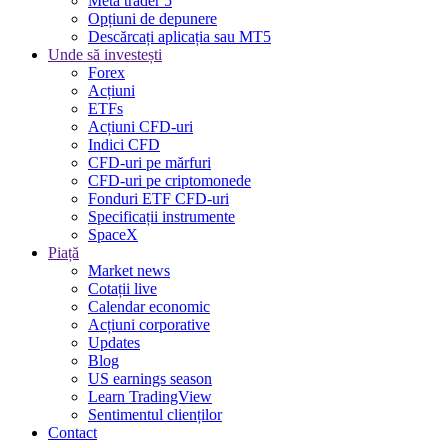
Meta trader 5
Opțiuni de depunere
Descărcați aplicația sau MT5
Unde să investești
Forex
Acțiuni
ETFs
Acțiuni CFD-uri
Indici CFD
CFD-uri pe mărfuri
CFD-uri pe criptomonede
Fonduri ETF CFD-uri
Specificații instrumente
SpaceX
Piață
Market news
Cotații live
Calendar economic
Acțiuni corporative
Updates
Blog
US earnings season
Learn TradingView
Sentimentul clienților
Contact