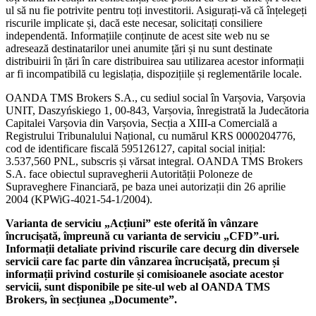
ul să nu fie potrivite pentru toți investitorii. Asigurați-vă că înțelegeți
riscurile implicate și, dacă este necesar, solicitați consiliere
independentă. Informațiile conținute de acest site web nu se
adresează destinatarilor unei anumite țări și nu sunt destinate
distribuirii în țări în care distribuirea sau utilizarea acestor informații
ar fi incompatibilă cu legislația, dispozițiile și reglementările locale.
OANDA TMS Brokers S.A., cu sediul social în Varșovia, Varșovia
UNIT, Daszyńskiego 1, 00-843, Varșovia, înregistrată la Judecătoria
Capitalei Varșovia din Varșovia, Secția a XIII-a Comercială a
Registrului Tribunalului Național, cu numărul KRS 0000204776,
cod de identificare fiscală 595126127, capital social inițial:
3.537,560 PNL, subscris și vărsat integral. OANDA TMS Brokers
S.A. face obiectul supravegherii Autorității Poloneze de
Supraveghere Financiară, pe baza unei autorizații din 26 aprilie
2004 (KPWiG-4021-54-1/2004).
Varianta de serviciu „Acțiuni” este oferită în vânzare
încrucișată, împreună cu varianta de serviciu „CFD”-uri.
Informații detaliate privind riscurile care decurg din diversele
servicii care fac parte din vânzarea încrucișată, precum și
informații privind costurile și comisioanele asociate acestor
servicii, sunt disponibile pe site-ul web al OANDA TMS
Brokers, în secțiunea „Documente”.