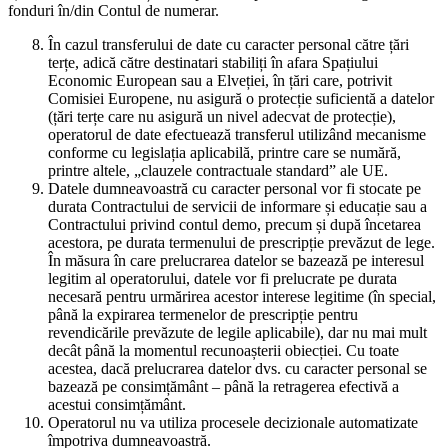
fonduri în/din Contul de numerar.
În cazul transferului de date cu caracter personal către țări
terțe, adică către destinatari stabiliți în afara Spațiului
Economic European sau a Elveției, în țări care, potrivit
Comisiei Europene, nu asigură o protecție suficientă a datelor
(țări terțe care nu asigură un nivel adecvat de protecție),
operatorul de date efectuează transferul utilizând mecanisme
conforme cu legislația aplicabilă, printre care se numără,
printre altele, „clauzele contractuale standard” ale UE.
Datele dumneavoastră cu caracter personal vor fi stocate pe
durata Contractului de servicii de informare și educație sau a
Contractului privind contul demo, precum și după încetarea
acestora, pe durata termenului de prescripție prevăzut de lege.
În măsura în care prelucrarea datelor se bazează pe interesul
legitim al operatorului, datele vor fi prelucrate pe durata
necesară pentru urmărirea acestor interese legitime (în special,
până la expirarea termenelor de prescripție pentru
revendicările prevăzute de legile aplicabile), dar nu mai mult
decât până la momentul recunoașterii obiecției. Cu toate
acestea, dacă prelucrarea datelor dvs. cu caracter personal se
bazează pe consimțământ – până la retragerea efectivă a
acestui consimțământ.
Operatorul nu va utiliza procesele decizionale automatizate
împotriva dumneavoastră.