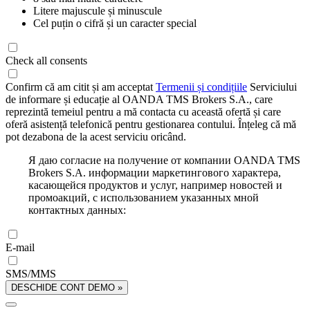
Litere majuscule și minuscule
Cel puțin o cifră și un caracter special
Check all consents
Confirm că am citit și am acceptat
Termenii și condițiile
Serviciului
de informare și educație al OANDA TMS Brokers S.A., care
reprezintă temeiul pentru a mă contacta cu această ofertă și care
oferă asistență telefonică pentru gestionarea contului. Înțeleg că mă
pot dezabona de la acest serviciu oricând.
Я даю согласие на получение от компании OANDA TMS
Brokers S.A. информации маркетингового характера,
касающейся продуктов и услуг, например новостей и
промоакций, с использованием указанных мной
контактных данных:
E-mail
SMS/MMS
DESCHIDE CONT DEMO »