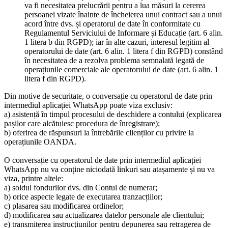
va fi necesitatea prelucrării pentru a lua măsuri la cererea
persoanei vizate înainte de încheierea unui contract sau a unui
acord între dvs. și operatorul de date în conformitate cu
Regulamentul Serviciului de Informare și Educație (art. 6 alin.
1 litera b din RGPD); iar în alte cazuri, interesul legitim al
operatorului de date (art. 6 alin. 1 litera f din RGPD) constând
în necesitatea de a rezolva problema semnalată legată de
operațiunile comerciale ale operatorului de date (art. 6 alin. 1
litera f din RGPD).
Din motive de securitate, o conversație cu operatorul de date prin
intermediul aplicației WhatsApp poate viza exclusiv:
a) asistență în timpul procesului de deschidere a contului (explicarea
pașilor care alcătuiesc procedura de înregistrare);
b) oferirea de răspunsuri la întrebările clienților cu privire la
operațiunile OANDA.
O conversație cu operatorul de date prin intermediul aplicației
WhatsApp nu va conține niciodată linkuri sau atașamente și nu va
viza, printre altele:
a) soldul fondurilor dvs. din Contul de numerar;
b) orice aspecte legate de executarea tranzacțiilor;
c) plasarea sau modificarea ordinelor;
d) modificarea sau actualizarea datelor personale ale clientului;
e) transmiterea instrucțiunilor pentru depunerea sau retragerea de