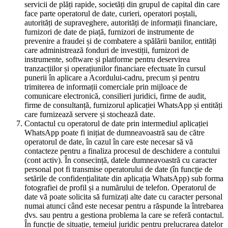
servicii de plăți rapide, societăți din grupul de capital din care
face parte operatorul de date, curieri, operatori poștali,
autorități de supraveghere, autorități de informații financiare,
furnizori de date de piață, furnizori de instrumente de
prevenire a fraudei și de combatere a spălării banilor, entități
care administrează fonduri de investiții, furnizori de
instrumente, software și platforme pentru deservirea
tranzacțiilor și operațiunilor financiare efectuate în cursul
punerii în aplicare a Acordului-cadru, precum și pentru
trimiterea de informații comerciale prin mijloace de
comunicare electronică, consilieri juridici, firme de audit,
firme de consultanță, furnizorul aplicației WhatsApp și entități
care furnizează servere și stochează date.
Contactul cu operatorul de date prin intermediul aplicației
WhatsApp poate fi inițiat de dumneavoastră sau de către
operatorul de date, în cazul în care este necesar să vă
contacteze pentru a finaliza procesul de deschidere a contului
(cont activ). În consecință, datele dumneavoastră cu caracter
personal pot fi transmise operatorului de date (în funcție de
setările de confidențialitate din aplicația WhatsApp) sub forma
fotografiei de profil și a numărului de telefon. Operatorul de
date vă poate solicita să furnizați alte date cu caracter personal
numai atunci când este necesar pentru a răspunde la întrebarea
dvs. sau pentru a gestiona problema la care se referă contactul.
În funcție de situație, temeiul juridic pentru prelucrarea datelor