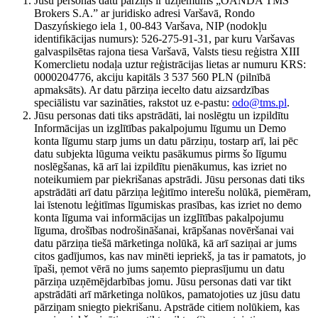
Jūsu personas datu pārziņš ir uzņēmums „OANDA TMS
Brokers S.A.” ar juridisko adresi Varšavā, Rondo
Daszyńskiego iela 1, 00-843 Varšava, NIP (nodokļu
identifikācijas numurs): 526-275-91-31, par kuru Varšavas
galvaspilsētas rajona tiesa Varšavā, Valsts tiesu reģistra XIII
Komerclietu nodaļa uztur reģistrācijas lietas ar numuru KRS:
0000204776, akciju kapitāls 3 537 560 PLN (pilnībā
apmaksāts). Ar datu pārziņa iecelto datu aizsardzības
speciālistu var sazināties, rakstot uz e-pastu:
odo@tms.pl
.
Jūsu personas dati tiks apstrādāti, lai noslēgtu un izpildītu
Informācijas un izglītības pakalpojumu līgumu un Demo
konta līgumu starp jums un datu pārziņu, tostarp arī, lai pēc
datu subjekta lūguma veiktu pasākumus pirms šo līgumu
noslēgšanas, kā arī lai izpildītu pienākumus, kas izriet no
noteikumiem par piekrišanas apstrādi. Jūsu personas dati tiks
apstrādāti arī datu pārziņa leģitīmo interešu nolūkā, piemēram,
lai īstenotu leģitīmas līgumiskas prasības, kas izriet no demo
konta līguma vai informācijas un izglītības pakalpojumu
līguma, drošības nodrošināšanai, krāpšanas novēršanai vai
datu pārziņa tiešā mārketinga nolūkā, kā arī saziņai ar jums
citos gadījumos, kas nav minēti iepriekš, ja tas ir pamatots, jo
īpaši, ņemot vērā no jums saņemto pieprasījumu un datu
pārziņa uzņēmējdarbības jomu. Jūsu personas dati var tikt
apstrādāti arī mārketinga nolūkos, pamatojoties uz jūsu datu
pārziņam sniegto piekrišanu. Apstrāde citiem nolūkiem, kas