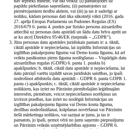
nav iepriekš minētie, var tikt veikta: (i) pamatojoties uz
papildu piekrišanas saņemšanu, (ii) pamatojoties uz
piemērojamiem tiesību aktiem, vai (iii) ja tas ir saderīgi ar
nolūku, kādam personas dati tika sākotnēji vākti (2016. gada
27. aprīļa Eiropas Parlamenta un Padomes Regulas (ES)
2016/679 6. panta 4. punkts par fizisko personu aizsardzību
attiecībā uz personas datu apstrādi un šādu datu brīvu apriti un
ar ko atceļ Direktīvu 95/46/EK (turpmāk – „GDPR”).
Jūsu personas datu apstrādes juridiskais pamats ir: a. tiktāl,
ciktāl apstrāde ir nepieciešama, lai izpildītu Informācijas un
izglītības pakalpojumu līgumu vai Demo konta līgumu, kā arī
veiktu pasākumus pirms līguma noslēgšanas – Vispārīgās datu
aizsardzības regulas (GDPR) 6. panta 1. punkta b)
apakšpunkts; b. tiktāl, ciktāl datu apstrāde ir nepieciešama, lai
datu pārziņš varētu izpildīt savas juridiskās saistības, jo īpaši
nodrošinot atbilstošu datu apstrādi – GDPR 6. panta GDPR 1.
panta c) apakšpunkts; c. tiktāl, ciktāl apstrāde ir nepieciešama
nolūkiem, kas izriet no Pārzinim piemītošajām leģitīmajām
interesēm, piemēram, veicot nepieciešamos norēķinus un
izvirzot prasības, kas izriet no noslēgtā Informācijas un
izglītības pakalpojumu līguma vai Demo konta līguma,
drošības nodrošināšanai, krāpšanas novēršanai vai Pārzinim
tiešā mārketinga nolūkos, vai saziņai ar jums, ja tas ir
pamatots, jo īpaši, ņemot vērā no jums saņemto pieprasījumu
un Pārzinim veiktās uzņēmējdarbības apjomu – GDPR 6.