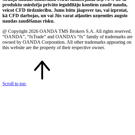
produktu sniedzēja privāto ieguldītāju kontiem zaudē naudu,
veicot CFD tirdzniecību. Jums būtu jāapsver tas, vai izprotat,
kā CFD darbojas, un vai Jūs varat atļauties uzņemties augsto
naudas zaudēšanas risku.
@ Copyright 2026 OANDA TMS Brokers S.A. All rights reserved.
“OANDA”, “fxTrade” and OANDA’s “fx” family of trademarks are
owned by OANDA Corporation. All other trademarks appearing on
this website are the property of their respective owner.
Scroll to top