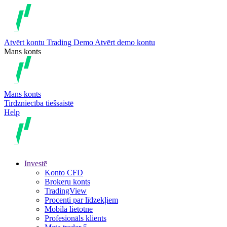
Atvērt kontu
Trading
Demo
Atvērt demo kontu
Mans konts
Mans konts
Tirdzniecība tiešsaistē
Help
Investē
Konto CFD
Brokeru konts
TradingView
Procenti par līdzekļiem
Mobilā lietotne
Profesionāls klients