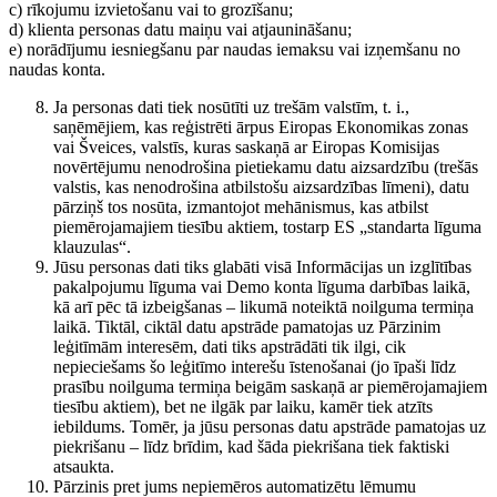
c) rīkojumu izvietošanu vai to grozīšanu;
d) klienta personas datu maiņu vai atjaunināšanu;
e) norādījumu iesniegšanu par naudas iemaksu vai izņemšanu no
naudas konta.
Ja personas dati tiek nosūtīti uz trešām valstīm, t. i.,
saņēmējiem, kas reģistrēti ārpus Eiropas Ekonomikas zonas
vai Šveices, valstīs, kuras saskaņā ar Eiropas Komisijas
novērtējumu nenodrošina pietiekamu datu aizsardzību (trešās
valstis, kas nenodrošina atbilstošu aizsardzības līmeni), datu
pārziņš tos nosūta, izmantojot mehānismus, kas atbilst
piemērojamajiem tiesību aktiem, tostarp ES „standarta līguma
klauzulas“.
Jūsu personas dati tiks glabāti visā Informācijas un izglītības
pakalpojumu līguma vai Demo konta līguma darbības laikā,
kā arī pēc tā izbeigšanas – likumā noteiktā noilguma termiņa
laikā. Tiktāl, ciktāl datu apstrāde pamatojas uz Pārzinim
leģitīmām interesēm, dati tiks apstrādāti tik ilgi, cik
nepieciešams šo leģitīmo interešu īstenošanai (jo īpaši līdz
prasību noilguma termiņa beigām saskaņā ar piemērojamajiem
tiesību aktiem), bet ne ilgāk par laiku, kamēr tiek atzīts
iebildums. Tomēr, ja jūsu personas datu apstrāde pamatojas uz
piekrišanu – līdz brīdim, kad šāda piekrišana tiek faktiski
atsaukta.
Pārzinis pret jums nepiemēros automatizētu lēmumu