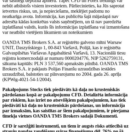
var sasniegt depozīta apmēru. Tāpēc CFD un Forex treidings var
nebūt atbilstošs visiem investoriem. Pārliecinieties, ka Jūs saprotat
ietvertos riskus, un, ja nepieciešams, meklējiet padomu no
neatkarīga avota. Informācija, kas publicēta šajā mājaslapā nav
adresēta kādas konkrētas valsts saņēmējiem, un tā nav paredzēta
izplatīšanai valstīs, kurās šīs informācijas izplatīšana vai izmantošana
var neatbilst vietējiem likumiem un noteikumiem
OANDA TMS Brokers S.A. ar reģistrēto galveno mītni Warsaw
UNIT, Daszyńskiego 1, 00-843 Varšavā, Polijā, kas ir reģistrēta
Galvaspilsētas Varšavas Apgabaltiesā Varšavā, 13. Nacionālā tiesu
reģistra komercnodaļā ar numuru 0000204776, NIP 5262759131,
sākuma kapitāls: PLN 3 537,560 apmaksāts pilnībā. OANDA TMS
Brokers S.A. ir pakļauts Polijas Finanšu uzraudzības iestādes
uzraudzībai, balstoties uz pilnvarojumu no 2004. gada 26. aprīļa
(KPWig-4021-54-1/2004).
Pakalpojums Stocks tiek piedāvāts kā daļa no krusteniskās
pārdošanas kopā ar pakalpojumu CFD. Detalizēta informācija
par riskiem, kas izriet no atsevišķiem pakalpojumiem, kas tiek
piedāvāti kā daļa no krusteniskās pārdošanas, un informācija
par izmaksām, kas saistītas ar šiem pakalpojumiem, ir pieejama
tīmekļa vietnes OANDA TMS Brokers sadaļā Dokumenti.
CFD ir sarežģīti instrumenti, un tiem ir augsts risks attiecībā uz
strauju naudas zaudēšanu sviras finansējuma dēļ. 76% no šā