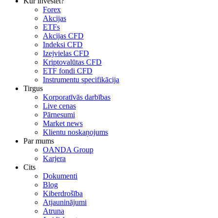
Kur investēt?
Forex
Akcijas
ETFs
Akcijas CFD
Indeksi CFD
Izejvielas CFD
Kriptovalūtas CFD
ETF fondi CFD
Instrumentu specifikācija
Tirgus
Korporatīvās darbības
Live cenas
Pārnesumi
Market news
Klientu noskaņojums
Par mums
OANDA Group
Karjera
Cits
Dokumenti
Blog
Kiberdrošība
Atjauninājumi
Atruna