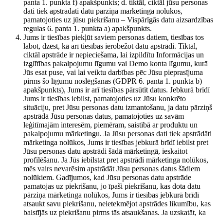
panta 1. punkta f) apakšpunkts; d. tiktāl, ciktāl jūsu personas
dati tiek apstrādāti datu pārziņa mārketinga nolūkos,
pamatojoties uz jūsu piekrišanu – Vispārīgās datu aizsardzības
regulas 6. panta 1. punkta a) apakšpunkts.
Jums ir tiesības piekļūt saviem personas datiem, tiesības tos
labot, dzēst, kā arī tiesības ierobežot datu apstrādi. Tiktāl,
ciktāl apstrāde ir nepieciešama, lai izpildītu Informācijas un
izglītības pakalpojumu līgumu vai Demo konta līgumu, kurā
Jūs esat puse, vai lai veiktu darbības pēc Jūsu pieprasījuma
pirms šo līgumu noslēgšanas (GDPR 6. panta 1. punkta b)
apakšpunkts), Jums ir arī tiesības pārsūtīt datus. Jebkurā brīdī
Jums ir tiesības iebilst, pamatojoties uz Jūsu konkrēto
situāciju, pret Jūsu personas datu izmantošanu, ja datu pārziņš
apstrādā Jūsu personas datus, pamatojoties uz savām
leģitīmajām interesēm, piemēram, saistībā ar produktu un
pakalpojumu mārketingu. Ja Jūsu personas dati tiek apstrādāti
mārketinga nolūkos, Jums ir tiesības jebkurā brīdī iebilst pret
Jūsu personas datu apstrādi šādā mārketingā, ieskaitot
profilēšanu. Ja Jūs iebilstat pret apstrādi mārketinga nolūkos,
mēs vairs nevarēsim apstrādāt Jūsu personas datus šādiem
nolūkiem. Gadījumos, kad Jūsu personas datu apstrāde
pamatojas uz piekrišanu, jo īpaši piekrišanu, kas dota datu
pārziņa mārketinga nolūkos, Jums ir tiesības jebkurā brīdī
atsaukt savu piekrišanu, neietekmējot apstrādes likumību, kas
balstījās uz piekrišanu pirms tās atsaukšanas. Ja uzskatāt, ka