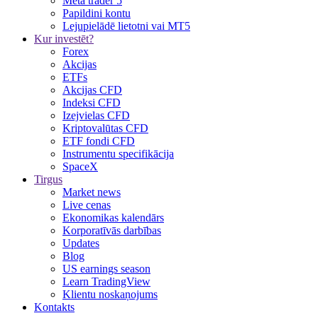
Meta trader 5
Papildini kontu
Lejupielādē lietotni vai MT5
Kur investēt?
Forex
Akcijas
ETFs
Akcijas CFD
Indeksi CFD
Izejvielas CFD
Kriptovalūtas CFD
ETF fondi CFD
Instrumentu specifikācija
SpaceX
Tirgus
Market news
Live cenas
Ekonomikas kalendārs
Korporatīvās darbības
Updates
Blog
US earnings season
Learn TradingView
Klientu noskaņojums
Kontakts