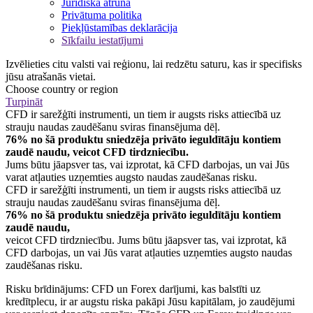
Juridiska atruna
Privātuma politika
Piekļūstamības deklarācija
Sīkfailu iestatījumi
Izvēlieties citu valsti vai reģionu, lai redzētu saturu, kas ir specifisks
jūsu atrašanās vietai.
Choose country or region
Turpināt
CFD ir sarežģīti instrumenti, un tiem ir augsts risks attiecībā uz
strauju naudas zaudēšanu sviras finansējuma dēļ.
76% no šā produktu sniedzēja privāto ieguldītāju kontiem
zaudē naudu, veicot CFD tirdzniecību.
Jums būtu jāapsver tas, vai izprotat, kā CFD darbojas, un vai Jūs
varat atļauties uzņemties augsto naudas zaudēšanas risku.
CFD ir sarežģīti instrumenti, un tiem ir augsts risks attiecībā uz
strauju naudas zaudēšanu sviras finansējuma dēļ.
76% no šā produktu sniedzēja privāto ieguldītāju kontiem
zaudē naudu,
veicot CFD tirdzniecību. Jums būtu jāapsver tas, vai izprotat, kā
CFD darbojas, un vai Jūs varat atļauties uzņemties augsto naudas
zaudēšanas risku.
Risku brīdinājums: CFD un Forex darījumi, kas balstīti uz
kredītplecu, ir ar augstu riska pakāpi Jūsu kapitālam, jo zaudējumi