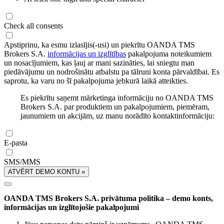
Check all consents
Apstiprinu, ka esmu izlasījis(-usi) un piekrītu OANDA TMS
Brokers S.A.
informācijas un izglītības
pakalpojuma noteikumiem
un nosacījumiem, kas ļauj ar mani sazināties, lai sniegtu man
piedāvājumu un nodrošinātu atbalstu pa tālruni konta pārvaldībai. Es
saprotu, ka varu no šī pakalpojuma jebkurā laikā atteikties.
Es piekrītu saņemt mārketinga informāciju no OANDA TMS
Brokers S.A. par produktiem un pakalpojumiem, piemēram,
jaunumiem un akcijām, uz manu norādīto kontaktinformāciju:
E-pasta
SMS/MMS
ATVĒRT DEMO KONTU »
OANDA TMS Brokers S.A. privātuma politika – demo konts,
informācijas un izglītojošie pakalpojumi