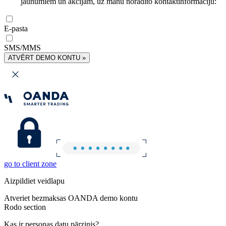
jaunumiem un akcijām, uz manu norādīto kontaktinformāciju:
E-pasta
SMS/MMS
ATVĒRT DEMO KONTU »
go to client zone
Aizpildiet veidlapu
Atveriet bezmaksas OANDA demo kontu
Rodo section
Kas ir personas datu pārzinis?