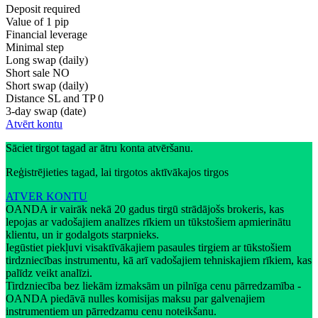
Deposit required
Value of 1 pip
Financial leverage
Minimal step
Long swap (daily)
Short sale
NO
Short swap (daily)
Distance SL and TP
0
3-day swap (date)
Atvērt kontu
Sāciet tirgot tagad ar ātru konta atvēršanu.
Reģistrējieties tagad, lai tirgotos aktīvākajos tirgos
ATVER KONTU
OANDA ir vairāk nekā 20 gadus tirgū strādājošs brokeris, kas
lepojas ar vadošajiem analīzes rīkiem un tūkstošiem apmierinātu
klientu, un ir godalgots starpnieks.
Iegūstiet piekļuvi visaktīvākajiem pasaules tirgiem ar tūkstošiem
tirdzniecības instrumentu, kā arī vadošajiem tehniskajiem rīkiem, kas
palīdz veikt analīzi.
Tirdzniecība bez liekām izmaksām un pilnīga cenu pārredzamība -
OANDA piedāvā nulles komisijas maksu par galvenajiem
instrumentiem un pārredzamu cenu noteikšanu.