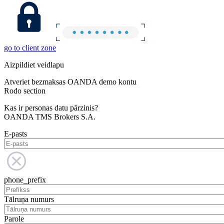
go to client zone
Aizpildiet veidlapu
Atveriet bezmaksas OANDA demo kontu
Rodo section
Kas ir personas datu pārzinis?
OANDA TMS Brokers S.A.
E-pasts
phone_prefix
Tālruņa numurs
Parole