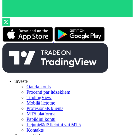
investē
Oanda konts
Procenti par līdzekļiem
TradingView
Mobilā lietotne
Profesionāls klients
MT5 platforma
Papildini kontu
Lejupielādē lietotni vai MT5
Kontakts