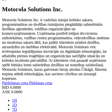
Motorola Solutions Inc.
Motorola Solutions Inc. ir vadošais misijai kritisko sakaru,
programmatūras un drošības risinājumu piegādātājs sabiedriskās
drošības aģentūrām, valdības organizācijām un
komercuzņēmumiem. Uzņēmuma portfelī ietilpst divvirzienu
radioiekārtas, vadības centru programmatūra, videodrošības sistēmas
un modernas sakaru tīkli, kas palīdz klientiem uzlabot drošību,
aizsardzību un darbības efektivitāti. Motorola Solutions veic
ievērojamus ieguldījumus inovācijās un digitālajās tehnoloģijās, lai
atbalstītu pirmos reaģētājus un organizācijas sarežģītu situāciju un
kritisku incidentu pārvaldībā. Ar klientiem visā pasaulē uzņēmums
spēlē būtisku lomu sabiedrības drošības un noturības uzlabošanā.
Motorola Solutions, kuras galvenais birojs atrodas Čikāgā, Ilinoisā,
turpina attīstīt tehnoloģijas, kas savieno cilvēkus un aizsargā
kopienas.
Pārdošanas cena
Pirkšanas cena
BID
0.0000
ASK
0.0000
1H
1D
7D