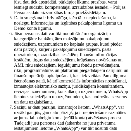
jūsu dati tiek apstrādāti, pārkāpjot likuma prasības, varat
iesniegt sūdzību kompetentajai uzraudzības iestādei – Polijas
Personas datu aizsardzības biroja priekšsēdētājam.
Datu sniegšana ir brīvprātīga, taču tā ir nepieciešama, lai
noslēgtu Informācijas un izglītības pakalpojumu līgumu un
Demo konta līgumu.
Jūsu personas dati var tikt nodoti šādām organizāciju
kategorijām: bankām, ātro maksājumu pakalpojumu
sniedzējiem, uzņēmumiem no kapitāla grupas, kurai pieder
datu pārziņš, kurjeru pakalpojumu sniedzējiem, pasta
operatoriem, uzraudzības iestādēm, finanšu informācijas
iestādēm, tirgus datu sniedzējiem, krāpšanas novēršanas un
AML rīku sniedzējiem, ieguldījumu fondu pārvaldītājiem,
rīku, programmatūras un platformu piegādātājiem darījumu un
finanšu operāciju apkalpošanai, kas tiek veiktas Pamatlīguma
īstenošanas gaitā, kā arī komerciālās informācijas nosūtīšanai,
izmantojot elektronisko saziņu, juridiskajiem konsultantiem,
revīzijas uzņēmumiem, konsultāciju uzņēmumiem, WhatsApp
lietotnes sniedzējam un uzņēmumiem, kas nodrošina serverus
un datu uzglabāšanu.
Saziņu ar datu pārziņu, izmantojot lietotni „WhatsApp“, var
uzsākt gan jūs, gan datu pārziņš, ja ir nepieciešams sazināties
ar jums, lai pabeigtu konta (reālā konta) atvēršanas procesu.
Tādējādi jūsu personas dati (atkarībā no jūsu privātuma
iestatījumiem lietotnē „WhatsApp“) var tikt nosūtīti datu