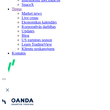
Instrumentu specifikācija
SpaceX
Tirgus
Market news
Live cenas
Ekonomikas kalendārs
Korporatīvās darbības
Updates
Blog
US earnings season
Learn TradingView
Klientu noskaņojums
Kontakts