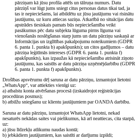
pārziņam kā jūsu profila attēls un tālruņa numurs. Datu
pārziņš var lūgt jums sniegt citus personas datus tikai tad, ja
tas ir nepieciešams, lai atbildētu uz jūsu jautājumu vai risinātu
jautājumu, uz kuru attiecas saziņa. Atkarībā no situācijas datu
apstrādes tiesiskais pamats būs nepieciešamība veikt
pasākumus pēc datu subjekta lūguma pirms līguma vai
vienošanās noslēgšanas starp jums un datu pārziņu saskaņā ar
Informācijas un izglītības pakalpojumu noteikumiem (GDPR
6. panta 1. punkta b) apakšpunkts); un citos gadījumos – datu
pārziņa leģitīmās intereses (GDPR 6. panta 1. punkta f)
apakšpunkts), kas izpaužas kā nepieciešamība atrisināt ziņoto
jautājumu, kas saistīts ar datu pārziņa uzņēmējdarbību (GDPR
6. panta 1. punkta f) apakšpunkts).
Drošības apsvērumu dēļ saruna ar datu pārziņu, izmantojot lietotni
„WhatsApp“, var attiekties vienīgi uz:
a) atbalstu konta atvēršanas procesā (izskaidrojot reģistrācijas
procedūras posmus);
b) atbilžu sniegšanu uz klientu jautājumiem par OANDA darbību.
Saruna ar datu pārziņu, izmantojot WhatsApp lietotni, nekad
nesaturēs nekādas saites vai pielikumus, kā arī neattiecas, cita starpā,
uz:
a) jūsu līdzekļu atlikumu naudas kontā;
b) jebkādiem jautājumiem, kas saistīti ar darījumu izpildi;