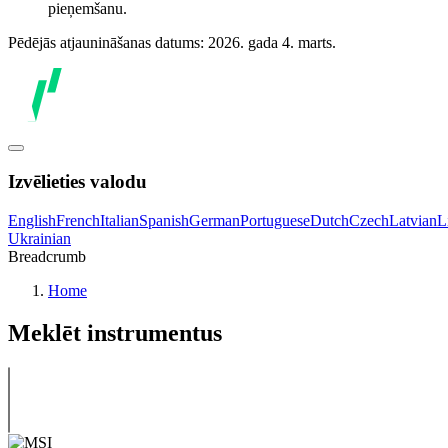
pieņemšanu.
Pēdējās atjaunināšanas datums: 2026. gada 4. marts.
Izvēlieties valodu
English
French
Italian
Spanish
German
Portuguese
Dutch
Czech
Latvian
L
Ukrainian
Breadcrumb
Home
Meklēt instrumentus