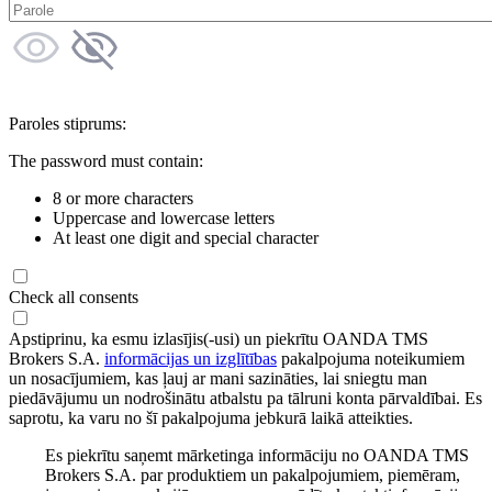
Paroles stiprums:
The password must contain:
8 or more characters
Uppercase and lowercase letters
At least one digit and special character
Check all consents
Apstiprinu, ka esmu izlasījis(-usi) un piekrītu OANDA TMS
Brokers S.A.
informācijas un izglītības
pakalpojuma noteikumiem
un nosacījumiem, kas ļauj ar mani sazināties, lai sniegtu man
piedāvājumu un nodrošinātu atbalstu pa tālruni konta pārvaldībai. Es
saprotu, ka varu no šī pakalpojuma jebkurā laikā atteikties.
Es piekrītu saņemt mārketinga informāciju no OANDA TMS
Brokers S.A. par produktiem un pakalpojumiem, piemēram,