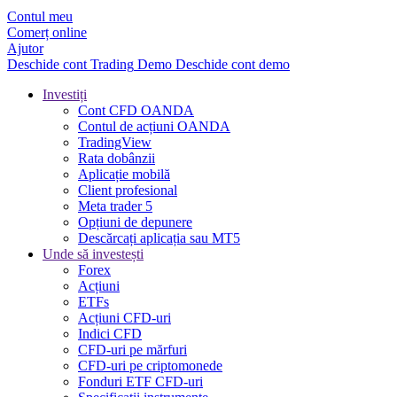
Contul meu
Comerț online
Ajutor
Deschide cont
Trading
Demo
Deschide cont demo
Investiți
Cont CFD OANDA
Contul de acțiuni OANDA
TradingView
Rata dobânzii
Aplicație mobilă
Client profesional
Meta trader 5
Opțiuni de depunere
Descărcați aplicația sau MT5
Unde să investești
Forex
Acțiuni
ETFs
Acțiuni CFD-uri
Indici CFD
CFD-uri pe mărfuri
CFD-uri pe criptomonede
Fonduri ETF CFD-uri