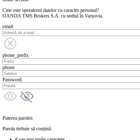
Cine este operatorul datelor cu caracter personal?
OANDA TMS Brokers S.A. cu sediul în Varșovia.
email
phone_prefix
phone
Password
Puterea parolei:
Parola trebuie să conțină:
8 sau mai multe caractere