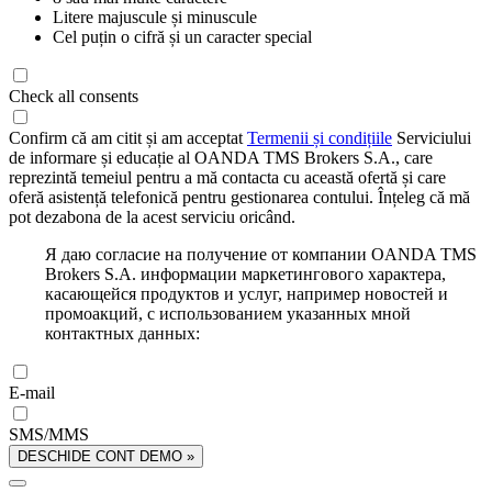
Litere majuscule și minuscule
Cel puțin o cifră și un caracter special
Check all consents
Confirm că am citit și am acceptat
Termenii și condițiile
Serviciului
de informare și educație al OANDA TMS Brokers S.A., care
reprezintă temeiul pentru a mă contacta cu această ofertă și care
oferă asistență telefonică pentru gestionarea contului. Înțeleg că mă
pot dezabona de la acest serviciu oricând.
Я даю согласие на получение от компании OANDA TMS
Brokers S.A. информации маркетингового характера,
касающейся продуктов и услуг, например новостей и
промоакций, с использованием указанных мной
контактных данных:
E-mail
SMS/MMS
DESCHIDE CONT DEMO »