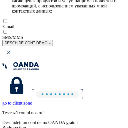
касающейся продуктов и услуг, например новостей и
промоакций, с использованием указанных мной
контактных данных:
E-mail
SMS/MMS
DESCHIDE CONT DEMO »
go to client zone
Testează contul nostru!
Deschideți un cont demo OANDA gratuit
Rodo section