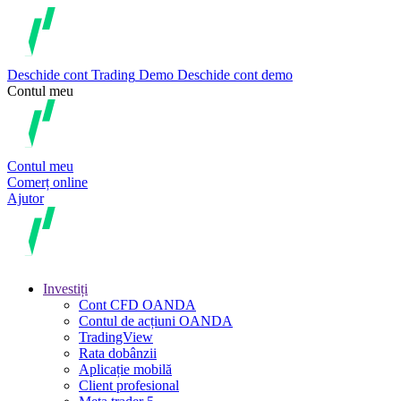
Deschide cont
Trading
Demo
Deschide cont demo
Contul meu
Contul meu
Comerț online
Ajutor
Investiți
Cont CFD OANDA
Contul de acțiuni OANDA
TradingView
Rata dobânzii
Aplicație mobilă
Client profesional