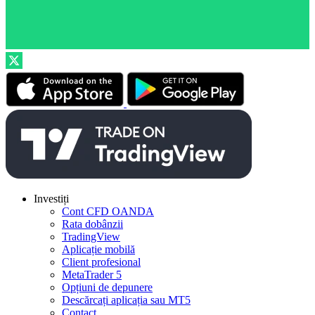
Investiți
Cont CFD OANDA
Rata dobânzii
TradingView
Aplicație mobilă
Client profesional
MetaTrader 5
Opțiuni de depunere
Descărcați aplicația sau MT5
Contact