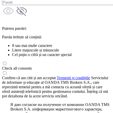
Puterea parolei:
Parola trebuie să conțină:
8 sau mai multe caractere
Litere majuscule și minuscule
Cel puțin o cifră și un caracter special
Check all consents
Confirm că am citit și am acceptat
Termenii și condițiile
Serviciului
de informare și educație al OANDA TMS Brokers S.A., care
reprezintă temeiul pentru a mă contacta cu această ofertă și care
oferă asistență telefonică pentru gestionarea contului. Înțeleg că mă
pot dezabona de la acest serviciu oricând.
Я даю согласие на получение от компании OANDA TMS
Brokers S.A. информации маркетингового характера,