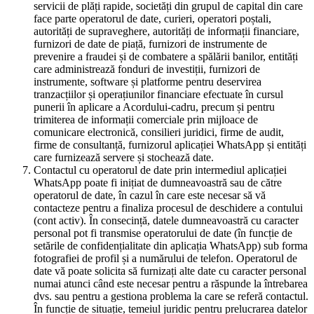
servicii de plăți rapide, societăți din grupul de capital din care
face parte operatorul de date, curieri, operatori poștali,
autorități de supraveghere, autorități de informații financiare,
furnizori de date de piață, furnizori de instrumente de
prevenire a fraudei și de combatere a spălării banilor, entități
care administrează fonduri de investiții, furnizori de
instrumente, software și platforme pentru deservirea
tranzacțiilor și operațiunilor financiare efectuate în cursul
punerii în aplicare a Acordului-cadru, precum și pentru
trimiterea de informații comerciale prin mijloace de
comunicare electronică, consilieri juridici, firme de audit,
firme de consultanță, furnizorul aplicației WhatsApp și entități
care furnizează servere și stochează date.
Contactul cu operatorul de date prin intermediul aplicației
WhatsApp poate fi inițiat de dumneavoastră sau de către
operatorul de date, în cazul în care este necesar să vă
contacteze pentru a finaliza procesul de deschidere a contului
(cont activ). În consecință, datele dumneavoastră cu caracter
personal pot fi transmise operatorului de date (în funcție de
setările de confidențialitate din aplicația WhatsApp) sub forma
fotografiei de profil și a numărului de telefon. Operatorul de
date vă poate solicita să furnizați alte date cu caracter personal
numai atunci când este necesar pentru a răspunde la întrebarea
dvs. sau pentru a gestiona problema la care se referă contactul.
În funcție de situație, temeiul juridic pentru prelucrarea datelor