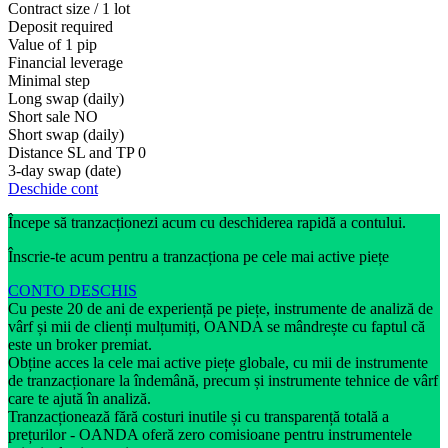
Contract size / 1 lot
Deposit required
Value of 1 pip
Financial leverage
Minimal step
Long swap (daily)
Short sale
NO
Short swap (daily)
Distance SL and TP
0
3-day swap (date)
Deschide cont
Începe să tranzacționezi acum cu deschiderea rapidă a contului.
Înscrie-te acum pentru a tranzacționa pe cele mai active piețe
CONTO DESCHIS
Cu peste 20 de ani de experiență pe piețe, instrumente de analiză de
vârf și mii de clienți mulțumiți, OANDA se mândrește cu faptul că
este un broker premiat.
Obține acces la cele mai active piețe globale, cu mii de instrumente
de tranzacționare la îndemână, precum și instrumente tehnice de vârf
care te ajută în analiză.
Tranzacționează fără costuri inutile și cu transparență totală a
prețurilor - OANDA oferă zero comisioane pentru instrumentele