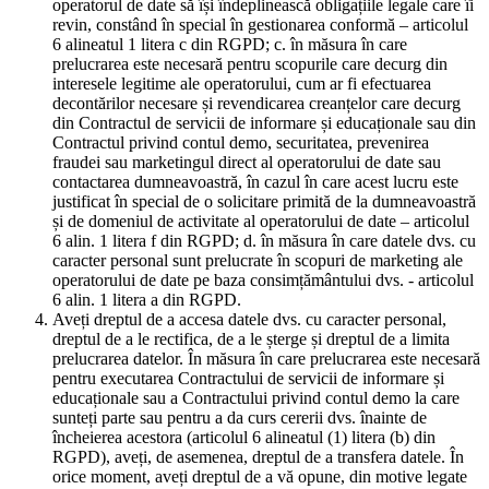
operatorul de date să își îndeplinească obligațiile legale care îi
revin, constând în special în gestionarea conformă – articolul
6 alineatul 1 litera c din RGPD; c. în măsura în care
prelucrarea este necesară pentru scopurile care decurg din
interesele legitime ale operatorului, cum ar fi efectuarea
decontărilor necesare și revendicarea creanțelor care decurg
din Contractul de servicii de informare și educaționale sau din
Contractul privind contul demo, securitatea, prevenirea
fraudei sau marketingul direct al operatorului de date sau
contactarea dumneavoastră, în cazul în care acest lucru este
justificat în special de o solicitare primită de la dumneavoastră
și de domeniul de activitate al operatorului de date – articolul
6 alin. 1 litera f din RGPD; d. în măsura în care datele dvs. cu
caracter personal sunt prelucrate în scopuri de marketing ale
operatorului de date pe baza consimțământului dvs. - articolul
6 alin. 1 litera a din RGPD.
Aveți dreptul de a accesa datele dvs. cu caracter personal,
dreptul de a le rectifica, de a le șterge și dreptul de a limita
prelucrarea datelor. În măsura în care prelucrarea este necesară
pentru executarea Contractului de servicii de informare și
educaționale sau a Contractului privind contul demo la care
sunteți parte sau pentru a da curs cererii dvs. înainte de
încheierea acestora (articolul 6 alineatul (1) litera (b) din
RGPD), aveți, de asemenea, dreptul de a transfera datele. În
orice moment, aveți dreptul de a vă opune, din motive legate