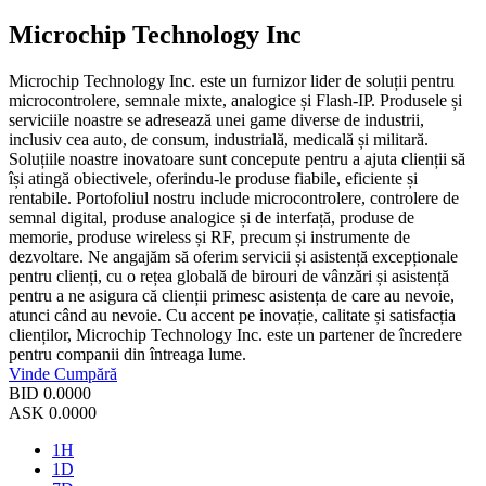
Microchip Technology Inc
Microchip Technology Inc. este un furnizor lider de soluții pentru
microcontrolere, semnale mixte, analogice și Flash-IP. Produsele și
serviciile noastre se adresează unei game diverse de industrii,
inclusiv cea auto, de consum, industrială, medicală și militară.
Soluțiile noastre inovatoare sunt concepute pentru a ajuta clienții să
își atingă obiectivele, oferindu-le produse fiabile, eficiente și
rentabile. Portofoliul nostru include microcontrolere, controlere de
semnal digital, produse analogice și de interfață, produse de
memorie, produse wireless și RF, precum și instrumente de
dezvoltare. Ne angajăm să oferim servicii și asistență excepționale
pentru clienți, cu o rețea globală de birouri de vânzări și asistență
pentru a ne asigura că clienții primesc asistența de care au nevoie,
atunci când au nevoie. Cu accent pe inovație, calitate și satisfacția
clienților, Microchip Technology Inc. este un partener de încredere
pentru companii din întreaga lume.
Vinde
Cumpără
BID
0.0000
ASK
0.0000
1H
1D