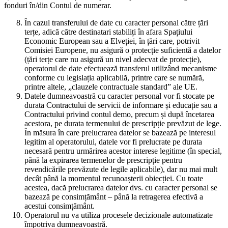
fonduri în/din Contul de numerar.
În cazul transferului de date cu caracter personal către țări
terțe, adică către destinatari stabiliți în afara Spațiului
Economic European sau a Elveției, în țări care, potrivit
Comisiei Europene, nu asigură o protecție suficientă a datelor
(țări terțe care nu asigură un nivel adecvat de protecție),
operatorul de date efectuează transferul utilizând mecanisme
conforme cu legislația aplicabilă, printre care se numără,
printre altele, „clauzele contractuale standard” ale UE.
Datele dumneavoastră cu caracter personal vor fi stocate pe
durata Contractului de servicii de informare și educație sau a
Contractului privind contul demo, precum și după încetarea
acestora, pe durata termenului de prescripție prevăzut de lege.
În măsura în care prelucrarea datelor se bazează pe interesul
legitim al operatorului, datele vor fi prelucrate pe durata
necesară pentru urmărirea acestor interese legitime (în special,
până la expirarea termenelor de prescripție pentru
revendicările prevăzute de legile aplicabile), dar nu mai mult
decât până la momentul recunoașterii obiecției. Cu toate
acestea, dacă prelucrarea datelor dvs. cu caracter personal se
bazează pe consimțământ – până la retragerea efectivă a
acestui consimțământ.
Operatorul nu va utiliza procesele decizionale automatizate
împotriva dumneavoastră.