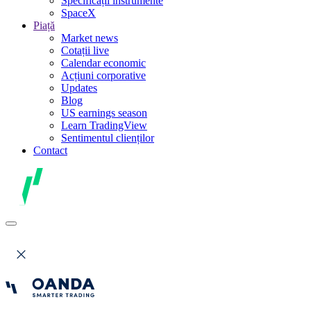
Specificații instrumente
SpaceX
Piață
Market news
Cotații live
Calendar economic
Acțiuni corporative
Updates
Blog
US earnings season
Learn TradingView
Sentimentul clienților
Contact