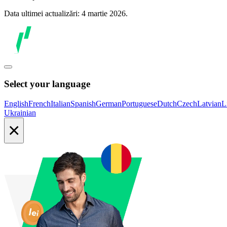
Data ultimei actualizări: 4 martie 2026.
Select your language
English
French
Italian
Spanish
German
Portuguese
Dutch
Czech
Latvian
L
Ukrainian
×