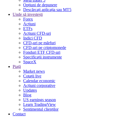
Meta trader 5
Opțiuni de depunere
Descărcați aplicația sau MT5
Unde să investești
Forex
Acțiuni
ETFs
Acțiuni CFD-uri
Indici CFD
CFD-uri pe mărfuri
CFD-uri pe criptomonede
Fonduri ETF CFD-uri
Specificații instrumente
SpaceX
Piață
Market news
Cotații live
Calendar economic
Acțiuni corporative
Updates
Blog
US earnings season
Learn TradingView
Sentimentul clienților
Contact