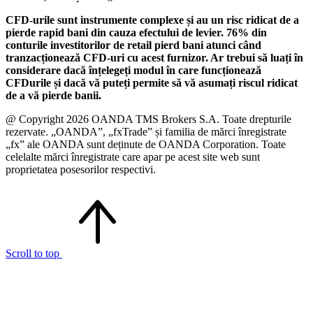
CFD-urile sunt instrumente complexe și au un risc ridicat de a
pierde rapid bani din cauza efectului de levier. 76% din
conturile investitorilor de retail pierd bani atunci când
tranzacționează CFD-uri cu acest furnizor. Ar trebui să luați în
considerare dacă înțelegeți modul în care funcționează
CFDurile și dacă vă puteți permite să vă asumați riscul ridicat
de a vă pierde banii.
@ Copyright 2026 OANDA TMS Brokers S.A. Toate drepturile
rezervate. „OANDA”, „fxTrade” și familia de mărci înregistrate
„fx” ale OANDA sunt deținute de OANDA Corporation. Toate
celelalte mărci înregistrate care apar pe acest site web sunt
proprietatea posesorilor respectivi.
Scroll to top