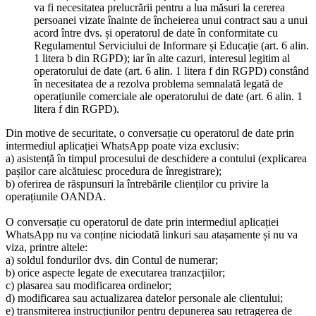
va fi necesitatea prelucrării pentru a lua măsuri la cererea
persoanei vizate înainte de încheierea unui contract sau a unui
acord între dvs. și operatorul de date în conformitate cu
Regulamentul Serviciului de Informare și Educație (art. 6 alin.
1 litera b din RGPD); iar în alte cazuri, interesul legitim al
operatorului de date (art. 6 alin. 1 litera f din RGPD) constând
în necesitatea de a rezolva problema semnalată legată de
operațiunile comerciale ale operatorului de date (art. 6 alin. 1
litera f din RGPD).
Din motive de securitate, o conversație cu operatorul de date prin
intermediul aplicației WhatsApp poate viza exclusiv:
a) asistență în timpul procesului de deschidere a contului (explicarea
pașilor care alcătuiesc procedura de înregistrare);
b) oferirea de răspunsuri la întrebările clienților cu privire la
operațiunile OANDA.
O conversație cu operatorul de date prin intermediul aplicației
WhatsApp nu va conține niciodată linkuri sau atașamente și nu va
viza, printre altele:
a) soldul fondurilor dvs. din Contul de numerar;
b) orice aspecte legate de executarea tranzacțiilor;
c) plasarea sau modificarea ordinelor;
d) modificarea sau actualizarea datelor personale ale clientului;
e) transmiterea instrucțiunilor pentru depunerea sau retragerea de