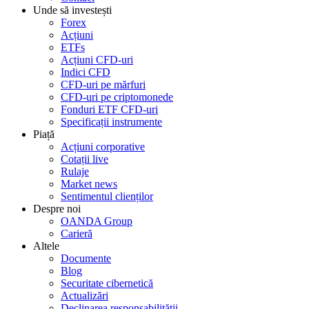
Unde să investești
Forex
Acțiuni
ETFs
Acțiuni CFD-uri
Indici CFD
CFD-uri pe mărfuri
CFD-uri pe criptomonede
Fonduri ETF CFD-uri
Specificații instrumente
Piață
Acțiuni corporative
Cotații live
Rulaje
Market news
Sentimentul clienților
Despre noi
OANDA Group
Carieră
Altele
Documente
Blog
Securitate cibernetică
Actualizări
Declinarea responsabilității