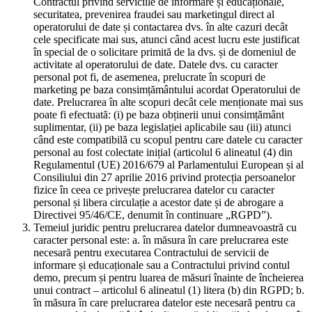
Contractul privind serviciile de informare și educaționale,
securitatea, prevenirea fraudei sau marketingul direct al
operatorului de date și contactarea dvs. în alte cazuri decât
cele specificate mai sus, atunci când acest lucru este justificat
în special de o solicitare primită de la dvs. și de domeniul de
activitate al operatorului de date. Datele dvs. cu caracter
personal pot fi, de asemenea, prelucrate în scopuri de
marketing pe baza consimțământului acordat Operatorului de
date. Prelucrarea în alte scopuri decât cele menționate mai sus
poate fi efectuată: (i) pe baza obținerii unui consimțământ
suplimentar, (ii) pe baza legislației aplicabile sau (iii) atunci
când este compatibilă cu scopul pentru care datele cu caracter
personal au fost colectate inițial (articolul 6 alineatul (4) din
Regulamentul (UE) 2016/679 al Parlamentului European și al
Consiliului din 27 aprilie 2016 privind protecția persoanelor
fizice în ceea ce privește prelucrarea datelor cu caracter
personal și libera circulație a acestor date și de abrogare a
Directivei 95/46/CE, denumit în continuare „RGPD”).
Temeiul juridic pentru prelucrarea datelor dumneavoastră cu
caracter personal este: a. în măsura în care prelucrarea este
necesară pentru executarea Contractului de servicii de
informare și educaționale sau a Contractului privind contul
demo, precum și pentru luarea de măsuri înainte de încheierea
unui contract – articolul 6 alineatul (1) litera (b) din RGPD; b.
în măsura în care prelucrarea datelor este necesară pentru ca