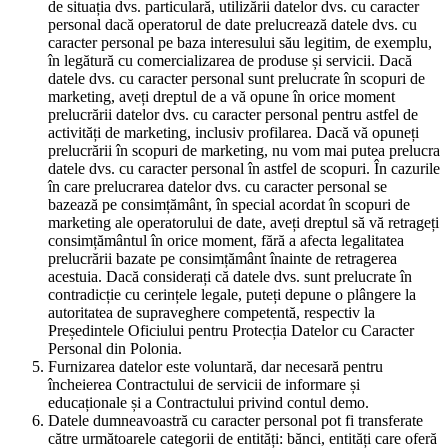
de situația dvs. particulară, utilizării datelor dvs. cu caracter
personal dacă operatorul de date prelucrează datele dvs. cu
caracter personal pe baza interesului său legitim, de exemplu,
în legătură cu comercializarea de produse și servicii. Dacă
datele dvs. cu caracter personal sunt prelucrate în scopuri de
marketing, aveți dreptul de a vă opune în orice moment
prelucrării datelor dvs. cu caracter personal pentru astfel de
activități de marketing, inclusiv profilarea. Dacă vă opuneți
prelucrării în scopuri de marketing, nu vom mai putea prelucra
datele dvs. cu caracter personal în astfel de scopuri. În cazurile
în care prelucrarea datelor dvs. cu caracter personal se
bazează pe consimțământ, în special acordat în scopuri de
marketing ale operatorului de date, aveți dreptul să vă retrageți
consimțământul în orice moment, fără a afecta legalitatea
prelucrării bazate pe consimțământ înainte de retragerea
acestuia. Dacă considerați că datele dvs. sunt prelucrate în
contradicție cu cerințele legale, puteți depune o plângere la
autoritatea de supraveghere competentă, respectiv la
Președintele Oficiului pentru Protecția Datelor cu Caracter
Personal din Polonia.
Furnizarea datelor este voluntară, dar necesară pentru
încheierea Contractului de servicii de informare și
educaționale și a Contractului privind contul demo.
Datele dumneavoastră cu caracter personal pot fi transferate
către următoarele categorii de entități: bănci, entități care oferă