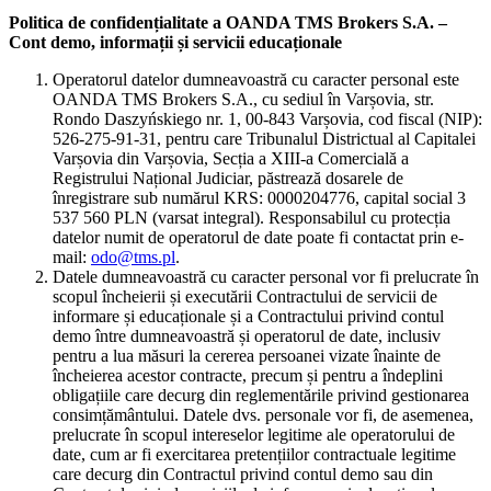
Politica de confidențialitate a OANDA TMS Brokers S.A. –
Cont demo, informații și servicii educaționale
Operatorul datelor dumneavoastră cu caracter personal este
OANDA TMS Brokers S.A., cu sediul în Varșovia, str.
Rondo Daszyńskiego nr. 1, 00-843 Varșovia, cod fiscal (NIP):
526-275-91-31, pentru care Tribunalul Districtual al Capitalei
Varșovia din Varșovia, Secția a XIII-a Comercială a
Registrului Național Judiciar, păstrează dosarele de
înregistrare sub numărul KRS: 0000204776, capital social 3
537 560 PLN (varsat integral). Responsabilul cu protecția
datelor numit de operatorul de date poate fi contactat prin e-
mail:
odo@tms.pl
.
Datele dumneavoastră cu caracter personal vor fi prelucrate în
scopul încheierii și executării Contractului de servicii de
informare și educaționale și a Contractului privind contul
demo între dumneavoastră și operatorul de date, inclusiv
pentru a lua măsuri la cererea persoanei vizate înainte de
încheierea acestor contracte, precum și pentru a îndeplini
obligațiile care decurg din reglementările privind gestionarea
consimțământului. Datele dvs. personale vor fi, de asemenea,
prelucrate în scopul intereselor legitime ale operatorului de
date, cum ar fi exercitarea pretențiilor contractuale legitime
care decurg din Contractul privind contul demo sau din