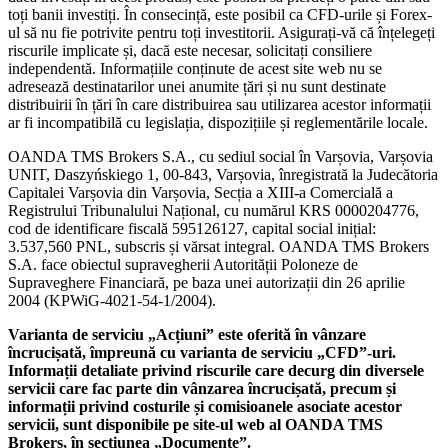
toți banii investiți. În consecință, este posibil ca CFD-urile și Forex-
ul să nu fie potrivite pentru toți investitorii. Asigurați-vă că înțelegeți
riscurile implicate și, dacă este necesar, solicitați consiliere
independentă. Informațiile conținute de acest site web nu se
adresează destinatarilor unei anumite țări și nu sunt destinate
distribuirii în țări în care distribuirea sau utilizarea acestor informații
ar fi incompatibilă cu legislația, dispozițiile și reglementările locale.
OANDA TMS Brokers S.A., cu sediul social în Varșovia, Varșovia
UNIT, Daszyńskiego 1, 00-843, Varșovia, înregistrată la Judecătoria
Capitalei Varșovia din Varșovia, Secția a XIII-a Comercială a
Registrului Tribunalului Național, cu numărul KRS 0000204776,
cod de identificare fiscală 595126127, capital social inițial:
3.537,560 PNL, subscris și vărsat integral. OANDA TMS Brokers
S.A. face obiectul supravegherii Autorității Poloneze de
Supraveghere Financiară, pe baza unei autorizații din 26 aprilie
2004 (KPWiG-4021-54-1/2004).
Varianta de serviciu „Acțiuni” este oferită în vânzare
încrucișată, împreună cu varianta de serviciu „CFD”-uri.
Informații detaliate privind riscurile care decurg din diversele
servicii care fac parte din vânzarea încrucișată, precum și
informații privind costurile și comisioanele asociate acestor
servicii, sunt disponibile pe site-ul web al OANDA TMS
Brokers, în secțiunea „Documente”.