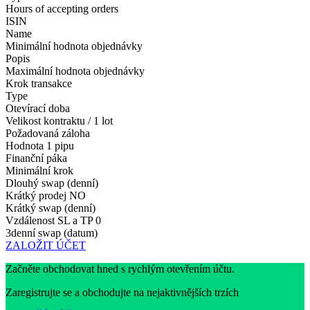
Hours of accepting orders
ISIN
Name
Minimální hodnota objednávky
Popis
Maximální hodnota objednávky
Krok transakce
Type
Otevírací doba
Velikost kontraktu / 1 lot
Požadovaná záloha
Hodnota 1 pipu
Finanční páka
Minimální krok
Dlouhý swap (denní)
Krátký prodej
NO
Krátký swap (denní)
Vzdálenost SL a TP
0
3denní swap (datum)
ZALOŽIT ÚČET
Začněte obchodovat hned s rychlým otevřením účtu.
Zaregistrujte se a obchodujte na nejaktivnějších trzích