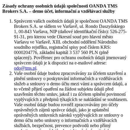
Zásady ochrany osobních údajů společnosti OANDA TMS
Brokers S.A. – demo účet, informační a vzdělávací služby
Správcem vašich osobních údajů je společnost OANDA TMS
Brokers S.A. se sídlem ve Varšavě, ul. Rondo Daszyńskiego
1, 00-843 Varšava, NIP (daňové identifikační číslo): 526-275-
91-31, pro kterou vede Okresní soud pro hlavní město
Varšavu ve Varšavě, XIII. obchodní oddělení Národního
soudního rejstříku, registrační spisy pod číslem KRS:
0000204776, základní kapitál 3 537 560 PLN (plně
splacený). Pověřenec pro ochranu osobních údajů jmenovaný
správcem údajů je k dispozici na e-mailové adrese:
odo@tms.pl
.
Vaše osobní údaje budou zpracovávány za účelem uzavření a
plnění smlouvy o poskytování informačních a vzdělávacích
služeb a smlouvy o demo účtu mezi vámi a správcem údajů, a
to včetně přijetí opatření na žádost subjektu údajů před
uzavřením těchto smluv, jakož i za účelem splnění povinností
vyplývajících z předpisů týkajících se nakládání se souhlasem.
Vaše osobní údaje budou rovněž zpracovávány pro účely
oprávněných zájmů správce údajů, jako je uplatnění
oprávněných smluvních nároků vyplývajících ze smlouvy o
demo účtu nebo smlouvy o informačních a vzdělávacích
službách, bezpečnost, prevence podvodů nebo přímý