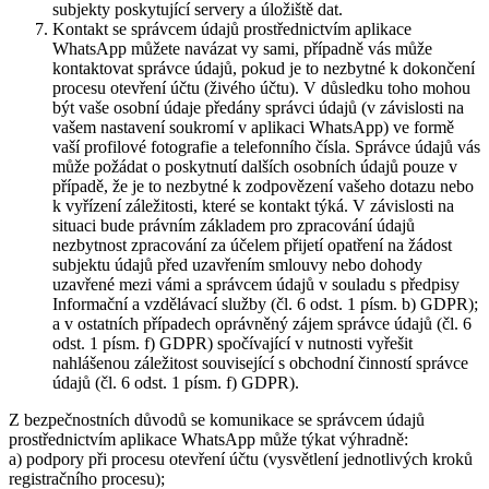
subjekty poskytující servery a úložiště dat.
Kontakt se správcem údajů prostřednictvím aplikace
WhatsApp můžete navázat vy sami, případně vás může
kontaktovat správce údajů, pokud je to nezbytné k dokončení
procesu otevření účtu (živého účtu). V důsledku toho mohou
být vaše osobní údaje předány správci údajů (v závislosti na
vašem nastavení soukromí v aplikaci WhatsApp) ve formě
vaší profilové fotografie a telefonního čísla. Správce údajů vás
může požádat o poskytnutí dalších osobních údajů pouze v
případě, že je to nezbytné k zodpovězení vašeho dotazu nebo
k vyřízení záležitosti, které se kontakt týká. V závislosti na
situaci bude právním základem pro zpracování údajů
nezbytnost zpracování za účelem přijetí opatření na žádost
subjektu údajů před uzavřením smlouvy nebo dohody
uzavřené mezi vámi a správcem údajů v souladu s předpisy
Informační a vzdělávací služby (čl. 6 odst. 1 písm. b) GDPR);
a v ostatních případech oprávněný zájem správce údajů (čl. 6
odst. 1 písm. f) GDPR) spočívající v nutnosti vyřešit
nahlášenou záležitost související s obchodní činností správce
údajů (čl. 6 odst. 1 písm. f) GDPR).
Z bezpečnostních důvodů se komunikace se správcem údajů
prostřednictvím aplikace WhatsApp může týkat výhradně:
a) podpory při procesu otevření účtu (vysvětlení jednotlivých kroků
registračního procesu);