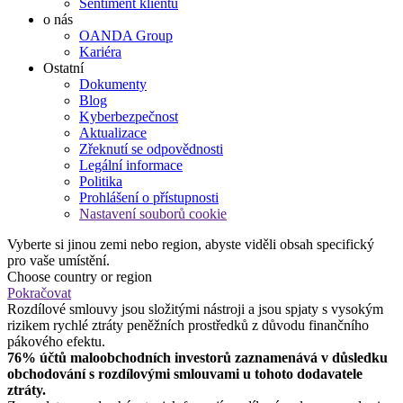
Sentiment klientů
o nás
OANDA Group
Kariéra
Ostatní
Dokumenty
Blog
Kyberbezpečnost
Aktualizace
Zřeknutí se odpovědnosti
Legální informace
Politika
Prohlášení o přístupnosti
Nastavení souborů cookie
Vyberte si jinou zemi nebo region, abyste viděli obsah specifický
pro vaše umístění.
Choose country or region
Pokračovat
Rozdílové smlouvy jsou složitými nástroji a jsou spjaty s vysokým
rizikem rychlé ztráty peněžních prostředků z důvodu finančního
pákového efektu.
76% účtů maloobchodních investorů zaznamenává v důsledku
obchodování s rozdílovými smlouvami u tohoto dodavatele
ztráty.