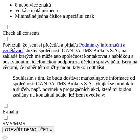
8 nebo více znaků
Velká a malá písmena
Minimálně jedna číslice a speciální znak
Check all consents
Potvrzuji, že jsem si přečetl/a a přijal/a
Podmínky informační a
vzdělávací
služby společnosti OANDA TMS Brokers S.A., na
základě kterých mě může tato společnost kontaktovat s nabídkou a
poskytnout mi telefonickou podporu za účelem správy účtu. Beru na
vědomí, že odběr této služby mohu kdykoli odhlásit.
Souhlasím s tím, že budu dostávat marketingové informace od
společnosti OANDA TMS Brokers S.A. týkající se produktů
a služeb, např. novinek a propagačních akcí, které mi budou
zasílány na kontaktní údaje, jež jsem uvedl/a v:
E-mailu
SMS/MMS
OTEVŘÍT DEMO ÚČET »