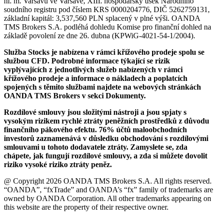
hl. m. Varšavu ve Varšavě, XIII. hospodářský úsek Národního
soudního registru pod číslem KRS 0000204776, DIČ 5262759131,
základní kapitál: 3,537,560 PLN splacený v plné výši. OANDA
TMS Brokers S.A. podléhá dohledu Komise pro finanční dohled na
základě povolení ze dne 26. dubna (KPWiG-4021-54-1/2004).
Služba Stocks je nabízena v rámci křížového prodeje spolu se
službou CFD. Podrobné informace týkající se rizik
vyplývajících z jednotlivých služeb nabízených v rámci
křížového prodeje a informace o nákladech a poplatcích
spojených s těmito službami najdete na webových stránkách
OANDA TMS Brokers v sekci Dokumenty.
Rozdílové smlouvy jsou složitými nástroji a jsou spjaty s
vysokým rizikem rychlé ztráty peněžních prostředků z důvodu
finančního pákového efektu. 76% účtů maloobchodních
investorů zaznamenává v důsledku obchodování s rozdílovými
smlouvami u tohoto dodavatele ztráty. Zamyslete se, zda
chápete, jak fungují rozdílové smlouvy, a zda si můžete dovolit
riziko vysoké riziko ztráty peněz.
@ Copyright 2026 OANDA TMS Brokers S.A. All rights reserved.
“OANDA”, “fxTrade” and OANDA’s “fx” family of trademarks are
owned by OANDA Corporation. All other trademarks appearing on
this website are the property of their respective owner.