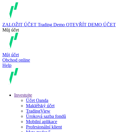
ZALOŽIT ÚČET
Trading
Demo
OTEVŘÍT DEMO ÚČET
Můj účet
Můj účet
Obchod online
Help
Investujte
Účet Oanda
Makléřský účet
TradingView
Úroková sazba fondů
Mobilní aplikace
Profesionální klient