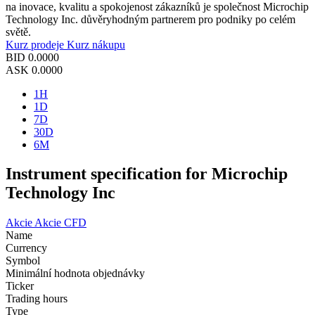
na inovace, kvalitu a spokojenost zákazníků je společnost Microchip
Technology Inc. důvěryhodným partnerem pro podniky po celém
světě.
Kurz prodeje
Kurz nákupu
BID
0.0000
ASK
0.0000
1H
1D
7D
30D
6M
Instrument specification for Microchip
Technology Inc
Akcie
Akcie CFD
Name
Currency
Symbol
Minimální hodnota objednávky
Ticker
Trading hours
Type