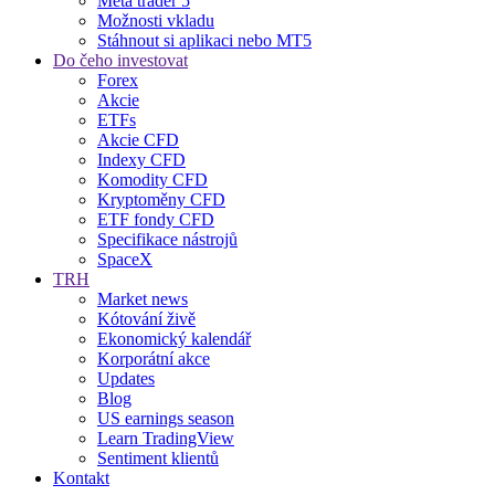
Meta trader 5
Možnosti vkladu
Stáhnout si aplikaci nebo MT5
Do čeho investovat
Forex
Akcie
ETFs
Akcie CFD
Indexy CFD
Komodity CFD
Kryptoměny CFD
ETF fondy CFD
Specifikace nástrojů
SpaceX
TRH
Market news
Kótování živě
Ekonomický kalendář
Korporátní akce
Updates
Blog
US earnings season
Learn TradingView
Sentiment klientů
Kontakt