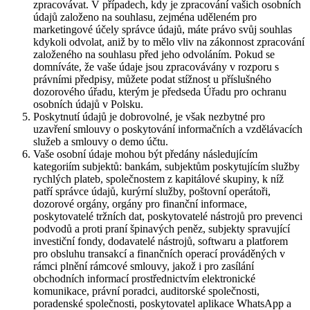
zpracovávat. V případech, kdy je zpracování vašich osobních
údajů založeno na souhlasu, zejména uděleném pro
marketingové účely správce údajů, máte právo svůj souhlas
kdykoli odvolat, aniž by to mělo vliv na zákonnost zpracování
založeného na souhlasu před jeho odvoláním. Pokud se
domníváte, že vaše údaje jsou zpracovávány v rozporu s
právními předpisy, můžete podat stížnost u příslušného
dozorového úřadu, kterým je předseda Úřadu pro ochranu
osobních údajů v Polsku.
Poskytnutí údajů je dobrovolné, je však nezbytné pro
uzavření smlouvy o poskytování informačních a vzdělávacích
služeb a smlouvy o demo účtu.
Vaše osobní údaje mohou být předány následujícím
kategoriím subjektů: bankám, subjektům poskytujícím služby
rychlých plateb, společnostem z kapitálové skupiny, k níž
patří správce údajů, kurýrní služby, poštovní operátoři,
dozorové orgány, orgány pro finanční informace,
poskytovatelé tržních dat, poskytovatelé nástrojů pro prevenci
podvodů a proti praní špinavých peněz, subjekty spravující
investiční fondy, dodavatelé nástrojů, softwaru a platforem
pro obsluhu transakcí a finančních operací prováděných v
rámci plnění rámcové smlouvy, jakož i pro zasílání
obchodních informací prostřednictvím elektronické
komunikace, právní poradci, auditorské společnosti,
poradenské společnosti, poskytovatel aplikace WhatsApp a