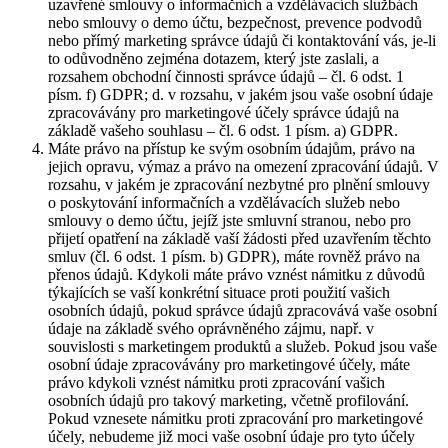
uzavřené smlouvy o informačních a vzdělávacích službách
nebo smlouvy o demo účtu, bezpečnost, prevence podvodů
nebo přímý marketing správce údajů či kontaktování vás, je-li
to odůvodněno zejména dotazem, který jste zaslali, a
rozsahem obchodní činnosti správce údajů – čl. 6 odst. 1
písm. f) GDPR; d. v rozsahu, v jakém jsou vaše osobní údaje
zpracovávány pro marketingové účely správce údajů na
základě vašeho souhlasu – čl. 6 odst. 1 písm. a) GDPR.
Máte právo na přístup ke svým osobním údajům, právo na
jejich opravu, výmaz a právo na omezení zpracování údajů. V
rozsahu, v jakém je zpracování nezbytné pro plnění smlouvy
o poskytování informačních a vzdělávacích služeb nebo
smlouvy o demo účtu, jejíž jste smluvní stranou, nebo pro
přijetí opatření na základě vaší žádosti před uzavřením těchto
smluv (čl. 6 odst. 1 písm. b) GDPR), máte rovněž právo na
přenos údajů. Kdykoli máte právo vznést námitku z důvodů
týkajících se vaší konkrétní situace proti použití vašich
osobních údajů, pokud správce údajů zpracovává vaše osobní
údaje na základě svého oprávněného zájmu, např. v
souvislosti s marketingem produktů a služeb. Pokud jsou vaše
osobní údaje zpracovávány pro marketingové účely, máte
právo kdykoli vznést námitku proti zpracování vašich
osobních údajů pro takový marketing, včetně profilování.
Pokud vznesete námitku proti zpracování pro marketingové
účely, nebudeme již moci vaše osobní údaje pro tyto účely