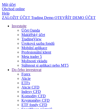
Můj účet
Obchod online
Help
ZALOŽIT ÚČET
Trading
Demo
OTEVŘÍT DEMO ÚČET
Investujte
Účet Oanda
Makléřský účet
TradingView
Úroková sazba fondů
Mobilní aplikace
Profesionální klient
Meta trader 5
Možnosti vkladu
Stáhnout si aplikaci nebo MT5
Do čeho investovat
Forex
Akcie
ETFs
Akcie CFD
Indexy CFD
Komodity CFD
Kryptoměny CFD
ETF fondy CFD