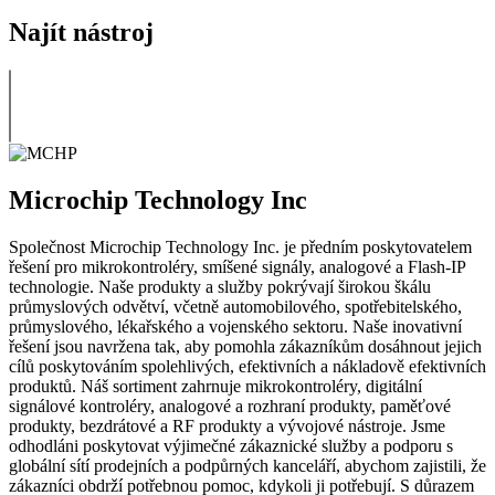
Najít nástroj
Microchip Technology Inc
Společnost Microchip Technology Inc. je předním poskytovatelem
řešení pro mikrokontroléry, smíšené signály, analogové a Flash-IP
technologie. Naše produkty a služby pokrývají širokou škálu
průmyslových odvětví, včetně automobilového, spotřebitelského,
průmyslového, lékařského a vojenského sektoru. Naše inovativní
řešení jsou navržena tak, aby pomohla zákazníkům dosáhnout jejich
cílů poskytováním spolehlivých, efektivních a nákladově efektivních
produktů. Náš sortiment zahrnuje mikrokontroléry, digitální
signálové kontroléry, analogové a rozhraní produkty, paměťové
produkty, bezdrátové a RF produkty a vývojové nástroje. Jsme
odhodláni poskytovat výjimečné zákaznické služby a podporu s
globální sítí prodejních a podpůrných kanceláří, abychom zajistili, že
zákazníci obdrží potřebnou pomoc, kdykoli ji potřebují. S důrazem