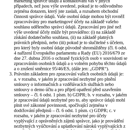
marketing správce údajů a kontaktování vás v jiných
případech, než jsou výše uvedené, pokud je to odůvodněno
zejména dotazem, který jste zaslali, a rozsahem obchodní
činnosti správce údajů. Vaše osobní údaje mohou být rovněž
zpracovávány pro marketingové účely na základě vašeho
souhlasu uděleného správci údajů. Zpracování pro jiné než
výše uvedené účely může být prováděno: (i) na základě
získání dodatečného souhlasu, (ii) na základě platných
právních předpisů, nebo (iii) pokud je to slučitelné s účelem,
pro který byly osobní údaje původně shromážděny (čl. 6 odst.
4 nařízení Evropského parlamentu a Rady (EU) 2016/679 ze
dne 27. dubna 2016 o ochraně fyzických osob v souvislosti se
zpracováním osobních údajů a o volném pohybu těchto údajů
a o zrušení směrnice 95/46/ES, (dále jen: „GDPR“).
Právním základem pro zpracování vašich osobních údajů je:
a. v rozsahu, v jakém je zpracování nezbytné pro plnění
smlouvy o informačních a vzdělávacích službách nebo
smlouvy o demo účtu a pro přijetí opatření před uzavřením
smlouvy – čl. 6 odst. 1 písm. b) GDPR; b. v rozsahu, v jakém
je zpracování údajů nezbytné pro to, aby správce údajů mohl
plnit své zákonné povinnosti, spočívající zejména v
dodržování předpisů – čl. 6 odst. 1 písm. c) GDPR; c. v
rozsahu, v jakém je zpracování nezbytné pro účely
vyplývající z oprávněných zájmů správce, jako je provádění
nezbytných vyúčtování a uplatňování nároků vyplývajících z