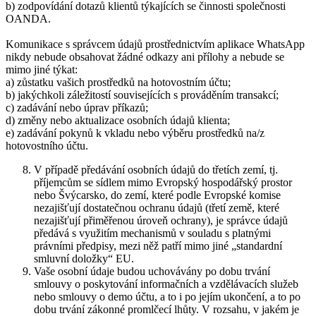
b) zodpovídání dotazů klientů týkajících se činnosti společnosti
OANDA.
Komunikace s správcem údajů prostřednictvím aplikace WhatsApp
nikdy nebude obsahovat žádné odkazy ani přílohy a nebude se
mimo jiné týkat:
a) zůstatku vašich prostředků na hotovostním účtu;
b) jakýchkoli záležitostí souvisejících s prováděním transakcí;
c) zadávání nebo úprav příkazů;
d) změny nebo aktualizace osobních údajů klienta;
e) zadávání pokynů k vkladu nebo výběru prostředků na/z
hotovostního účtu.
V případě předávání osobních údajů do třetích zemí, tj.
příjemcům se sídlem mimo Evropský hospodářský prostor
nebo Švýcarsko, do zemí, které podle Evropské komise
nezajišťují dostatečnou ochranu údajů (třetí země, které
nezajišťují přiměřenou úroveň ochrany), je správce údajů
předává s využitím mechanismů v souladu s platnými
právními předpisy, mezi něž patří mimo jiné „standardní
smluvní doložky“ EU.
Vaše osobní údaje budou uchovávány po dobu trvání
smlouvy o poskytování informačních a vzdělávacích služeb
nebo smlouvy o demo účtu, a to i po jejím ukončení, a to po
dobu trvání zákonné promlčecí lhůty. V rozsahu, v jakém je