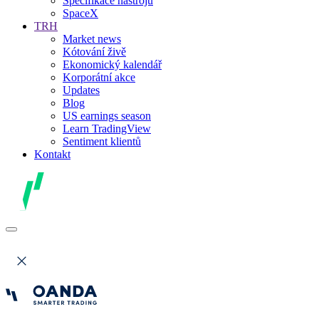
Specifikace nástrojů
SpaceX
TRH
Market news
Kótování živě
Ekonomický kalendář
Korporátní akce
Updates
Blog
US earnings season
Learn TradingView
Sentiment klientů
Kontakt