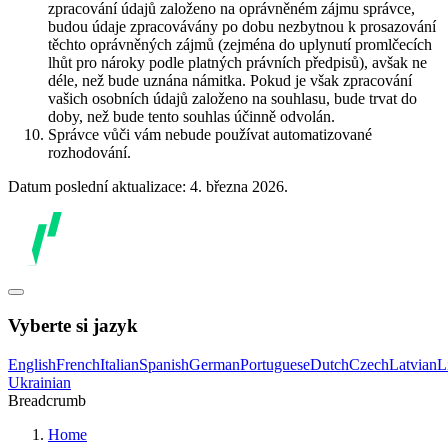
zpracování údajů založeno na oprávněném zájmu správce,
budou údaje zpracovávány po dobu nezbytnou k prosazování
těchto oprávněných zájmů (zejména do uplynutí promlčecích
lhůt pro nároky podle platných právních předpisů), avšak ne
déle, než bude uznána námitka. Pokud je však zpracování
vašich osobních údajů založeno na souhlasu, bude trvat do
doby, než bude tento souhlas účinně odvolán.
Správce vůči vám nebude používat automatizované
rozhodování.
Datum poslední aktualizace: 4. března 2026.
Vyberte si jazyk
English
French
Italian
Spanish
German
Portuguese
Dutch
Czech
Latvian
L
Ukrainian
Breadcrumb
Home