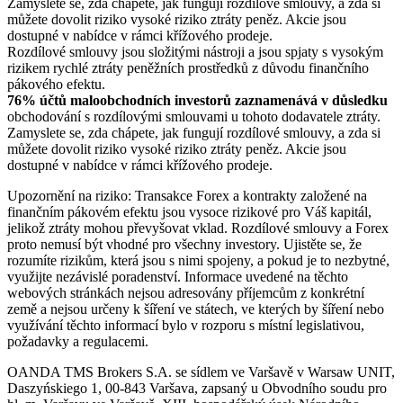
Zamyslete se, zda chápete, jak fungují rozdílové smlouvy, a zda si
můžete dovolit riziko vysoké riziko ztráty peněz. Akcie jsou
dostupné v nabídce v rámci křížového prodeje.
Rozdílové smlouvy jsou složitými nástroji a jsou spjaty s vysokým
rizikem rychlé ztráty peněžních prostředků z důvodu finančního
pákového efektu.
76% účtů maloobchodních investorů zaznamenává v důsledku
obchodování s rozdílovými smlouvami u tohoto dodavatele ztráty.
Zamyslete se, zda chápete, jak fungují rozdílové smlouvy, a zda si
můžete dovolit riziko vysoké riziko ztráty peněz. Akcie jsou
dostupné v nabídce v rámci křížového prodeje.
Upozornění na riziko: Transakce Forex a kontrakty založené na
finančním pákovém efektu jsou vysoce rizikové pro Váš kapitál,
jelikož ztráty mohou převyšovat vklad. Rozdílové smlouvy a Forex
proto nemusí být vhodné pro všechny investory. Ujistěte se, že
rozumíte rizikům, která jsou s nimi spojeny, a pokud je to nezbytné,
využijte nezávislé poradenství. Informace uvedené na těchto
webových stránkách nejsou adresovány příjemcům z konkrétní
země a nejsou určeny k šíření ve státech, ve kterých by šíření nebo
využívání těchto informací bylo v rozporu s místní legislativou,
požadavky a regulacemi.
OANDA TMS Brokers S.A. se sídlem ve Varšavě v Warsaw UNIT,
Daszyńskiego 1, 00-843 Varšava, zapsaný u Obvodního soudu pro