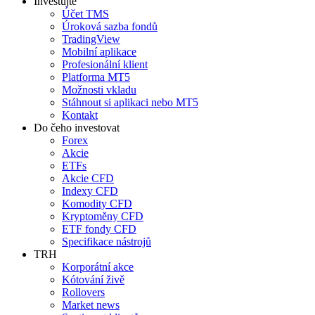
Investujte
Účet TMS
Úroková sazba fondů
TradingView
Mobilní aplikace
Profesionální klient
Platforma MT5
Možnosti vkladu
Stáhnout si aplikaci nebo MT5
Kontakt
Do čeho investovat
Forex
Akcie
ETFs
Akcie CFD
Indexy CFD
Komodity CFD
Kryptoměny CFD
ETF fondy CFD
Specifikace nástrojů
TRH
Korporátní akce
Kótování živě
Rollovers
Market news