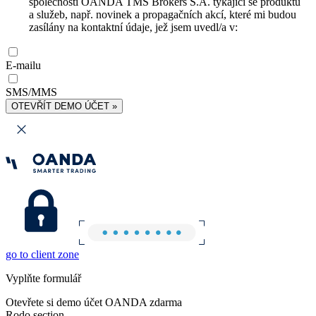
společnosti OANDA TMS Brokers S.A. týkající se produktů
a služeb, např. novinek a propagačních akcí, které mi budou
zasílány na kontaktní údaje, jež jsem uvedl/a v:
E-mailu
SMS/MMS
OTEVŘÍT DEMO ÚČET »
go to client zone
Vyplňte formulář
Otevřete si demo účet OANDA zdarma
Rodo section