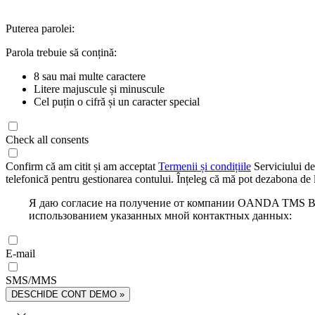
Puterea parolei:
Parola trebuie să conțină:
8 sau mai multe caractere
Litere majuscule și minuscule
Cel puțin o cifră și un caracter special
Check all consents
Confirm că am citit și am acceptat
Termenii și condițiile
Serviciului de
telefonică pentru gestionarea contului. Înțeleg că mă pot dezabona de l
Я даю согласие на получение от компании OANDA TMS Bro
использованием указанных мной контактных данных:
E-mail
SMS/MMS
DESCHIDE CONT DEMO »