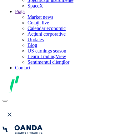
Specificații instrumente
SpaceX
Piață
Market news
Cotații live
Calendar economic
Acțiuni corporative
Updates
Blog
US earnings season
Learn TradingView
Sentimentul clienților
Contact