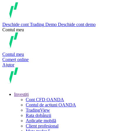
Deschide cont
Trading
Demo
Deschide cont demo
Contul meu
Contul meu
Comerț online
Ajutor
Investiți
Cont CFD OANDA
Contul de acțiuni OANDA
TradingView
Rata dobânzii
Aplicație mobilă
Client profesional