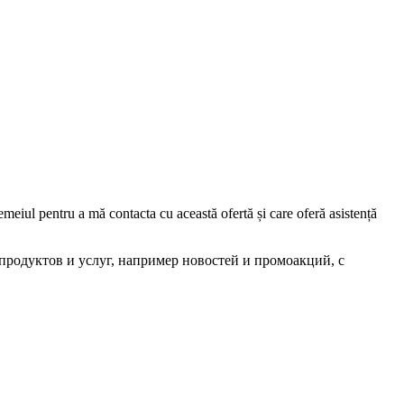
iul pentru a mă contacta cu această ofertă și care oferă asistență
родуктов и услуг, например новостей и промоакций, с