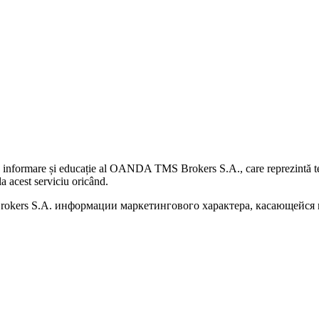
 informare și educație al OANDA TMS Brokers S.A., care reprezintă teme
a acest serviciu oricând.
kers S.A. информации маркетингового характера, касающейся п