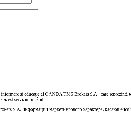
 informare și educație al OANDA TMS Brokers S.A., care reprezintă teme
a acest serviciu oricând.
kers S.A. информации маркетингового характера, касающейся п