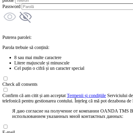
phone
Password
Puterea parolei:
Parola trebuie să conțină:
8 sau mai multe caractere
Litere majuscule și minuscule
Cel puțin o cifră și un caracter special
Check all consents
Confirm că am citit și am acceptat
Termenii și condițiile
Serviciului de
telefonică pentru gestionarea contului. Înțeleg că mă pot dezabona de l
Я даю согласие на получение от компании OANDA TMS Bro
использованием указанных мной контактных данных:
E-mail