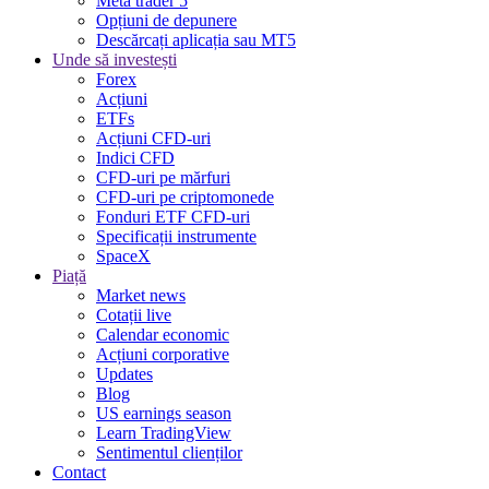
Meta trader 5
Opțiuni de depunere
Descărcați aplicația sau MT5
Unde să investești
Forex
Acțiuni
ETFs
Acțiuni CFD-uri
Indici CFD
CFD-uri pe mărfuri
CFD-uri pe criptomonede
Fonduri ETF CFD-uri
Specificații instrumente
SpaceX
Piață
Market news
Cotații live
Calendar economic
Acțiuni corporative
Updates
Blog
US earnings season
Learn TradingView
Sentimentul clienților
Contact