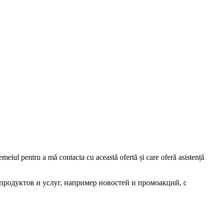
iul pentru a mă contacta cu această ofertă și care oferă asistență
родуктов и услуг, например новостей и промоакций, с