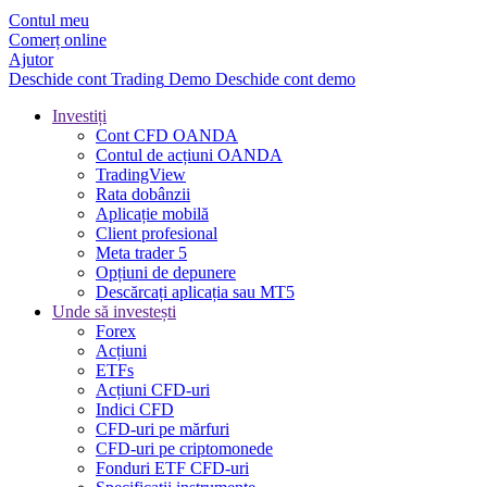
Contul meu
Comerț online
Ajutor
Deschide cont
Trading
Demo
Deschide cont demo
Investiți
Cont CFD OANDA
Contul de acțiuni OANDA
TradingView
Rata dobânzii
Aplicație mobilă
Client profesional
Meta trader 5
Opțiuni de depunere
Descărcați aplicația sau MT5
Unde să investești
Forex
Acțiuni
ETFs
Acțiuni CFD-uri
Indici CFD
CFD-uri pe mărfuri
CFD-uri pe criptomonede
Fonduri ETF CFD-uri