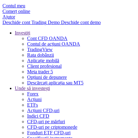
Contul meu
Comerț online
Ajutor
Deschide cont
Trading
Demo
Deschide cont demo
Investiți
Cont CFD OANDA
Contul de acțiuni OANDA
TradingView
Rata dobânzii
Aplicație mobilă
Client profesional
Meta trader 5
Opțiuni de depunere
Descărcați aplicația sau MT5
Unde să investești
Forex
Acțiuni
ETFs
Acțiuni CFD-uri
Indici CFD
CFD-uri pe mărfuri
CFD-uri pe criptomonede
Fonduri ETF CFD-uri