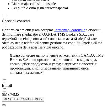
Litere majuscule și minuscule
Cel puțin o cifră și un caracter special
Check all consents
Confirm că am citit și am acceptat
Termenii și condițiile
Serviciului
de informare și educație al OANDA TMS Brokers S.A., care
reprezintă temeiul pentru a mă contacta cu această ofertă și care
oferă asistență telefonică pentru gestionarea contului. Înțeleg că mă
pot dezabona de la acest serviciu oricând.
Я даю согласие на получение от компании OANDA TMS
Brokers S.A. информации маркетингового характера,
касающейся продуктов и услуг, например новостей и
промоакций, с использованием указанных мной
контактных данных:
E-mail
SMS/MMS
DESCHIDE CONT DEMO »