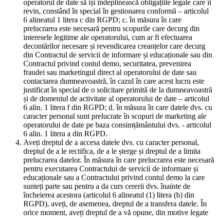
operatorul de date să își îndeplinească obligațiile legale care îi
revin, constând în special în gestionarea conformă – articolul
6 alineatul 1 litera c din RGPD; c. în măsura în care
prelucrarea este necesară pentru scopurile care decurg din
interesele legitime ale operatorului, cum ar fi efectuarea
decontărilor necesare și revendicarea creanțelor care decurg
din Contractul de servicii de informare și educaționale sau din
Contractul privind contul demo, securitatea, prevenirea
fraudei sau marketingul direct al operatorului de date sau
contactarea dumneavoastră, în cazul în care acest lucru este
justificat în special de o solicitare primită de la dumneavoastră
și de domeniul de activitate al operatorului de date – articolul
6 alin. 1 litera f din RGPD; d. în măsura în care datele dvs. cu
caracter personal sunt prelucrate în scopuri de marketing ale
operatorului de date pe baza consimțământului dvs. - articolul
6 alin. 1 litera a din RGPD.
Aveți dreptul de a accesa datele dvs. cu caracter personal,
dreptul de a le rectifica, de a le șterge și dreptul de a limita
prelucrarea datelor. În măsura în care prelucrarea este necesară
pentru executarea Contractului de servicii de informare și
educaționale sau a Contractului privind contul demo la care
sunteți parte sau pentru a da curs cererii dvs. înainte de
încheierea acestora (articolul 6 alineatul (1) litera (b) din
RGPD), aveți, de asemenea, dreptul de a transfera datele. În
orice moment, aveți dreptul de a vă opune, din motive legate