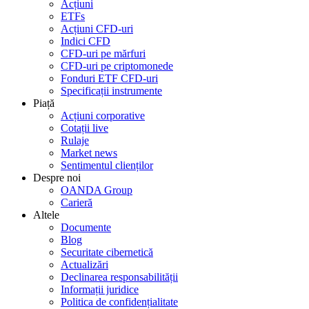
Acțiuni
ETFs
Acțiuni CFD-uri
Indici CFD
CFD-uri pe mărfuri
CFD-uri pe criptomonede
Fonduri ETF CFD-uri
Specificații instrumente
Piață
Acțiuni corporative
Cotații live
Rulaje
Market news
Sentimentul clienților
Despre noi
OANDA Group
Carieră
Altele
Documente
Blog
Securitate cibernetică
Actualizări
Declinarea responsabilității
Informații juridice
Politica de confidențialitate