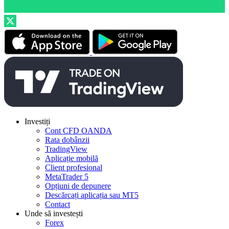
Investiți
Cont CFD OANDA
Rata dobânzii
TradingView
Aplicație mobilă
Client profesional
MetaTrader 5
Opțiuni de depunere
Descărcați aplicația sau MT5
Contact
Unde să investești
Forex