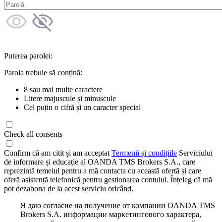
Puterea parolei:
Parola trebuie să conțină:
8 sau mai multe caractere
Litere majuscule și minuscule
Cel puțin o cifră și un caracter special
Check all consents
Confirm că am citit și am acceptat
Termenii și condițiile
Serviciului
de informare și educație al OANDA TMS Brokers S.A., care
reprezintă temeiul pentru a mă contacta cu această ofertă și care
oferă asistență telefonică pentru gestionarea contului. Înțeleg că mă
pot dezabona de la acest serviciu oricând.
Я даю согласие на получение от компании OANDA TMS
Brokers S.A. информации маркетингового характера,