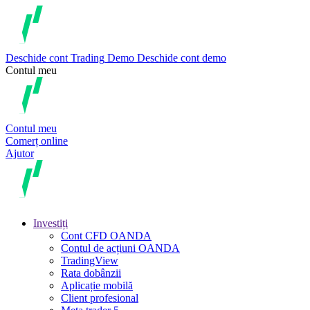
Deschide cont
Trading
Demo
Deschide cont demo
Contul meu
Contul meu
Comerț online
Ajutor
Investiți
Cont CFD OANDA
Contul de acțiuni OANDA
TradingView
Rata dobânzii
Aplicație mobilă
Client profesional