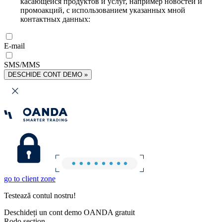
касающейся продуктов и услуг, например новостей и
промоакций, с использованием указанных мной
контактных данных:
E-mail
SMS/MMS
DESCHIDE CONT DEMO »
go to client zone
Testează contul nostru!
Deschideți un cont demo OANDA gratuit
Rodo section