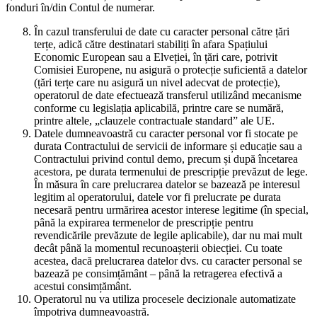
fonduri în/din Contul de numerar.
În cazul transferului de date cu caracter personal către țări
terțe, adică către destinatari stabiliți în afara Spațiului
Economic European sau a Elveției, în țări care, potrivit
Comisiei Europene, nu asigură o protecție suficientă a datelor
(țări terțe care nu asigură un nivel adecvat de protecție),
operatorul de date efectuează transferul utilizând mecanisme
conforme cu legislația aplicabilă, printre care se numără,
printre altele, „clauzele contractuale standard” ale UE.
Datele dumneavoastră cu caracter personal vor fi stocate pe
durata Contractului de servicii de informare și educație sau a
Contractului privind contul demo, precum și după încetarea
acestora, pe durata termenului de prescripție prevăzut de lege.
În măsura în care prelucrarea datelor se bazează pe interesul
legitim al operatorului, datele vor fi prelucrate pe durata
necesară pentru urmărirea acestor interese legitime (în special,
până la expirarea termenelor de prescripție pentru
revendicările prevăzute de legile aplicabile), dar nu mai mult
decât până la momentul recunoașterii obiecției. Cu toate
acestea, dacă prelucrarea datelor dvs. cu caracter personal se
bazează pe consimțământ – până la retragerea efectivă a
acestui consimțământ.
Operatorul nu va utiliza procesele decizionale automatizate
împotriva dumneavoastră.