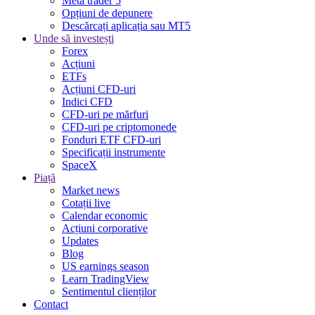
Meta trader 5
Opțiuni de depunere
Descărcați aplicația sau MT5
Unde să investești
Forex
Acțiuni
ETFs
Acțiuni CFD-uri
Indici CFD
CFD-uri pe mărfuri
CFD-uri pe criptomonede
Fonduri ETF CFD-uri
Specificații instrumente
SpaceX
Piață
Market news
Cotații live
Calendar economic
Acțiuni corporative
Updates
Blog
US earnings season
Learn TradingView
Sentimentul clienților
Contact