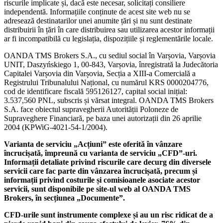
riscurile implicate și, dacă este necesar, solicitați consiliere
independentă. Informațiile conținute de acest site web nu se
adresează destinatarilor unei anumite țări și nu sunt destinate
distribuirii în țări în care distribuirea sau utilizarea acestor informații
ar fi incompatibilă cu legislația, dispozițiile și reglementările locale.
OANDA TMS Brokers S.A., cu sediul social în Varșovia, Varșovia
UNIT, Daszyńskiego 1, 00-843, Varșovia, înregistrată la Judecătoria
Capitalei Varșovia din Varșovia, Secția a XIII-a Comercială a
Registrului Tribunalului Național, cu numărul KRS 0000204776,
cod de identificare fiscală 595126127, capital social inițial:
3.537,560 PNL, subscris și vărsat integral. OANDA TMS Brokers
S.A. face obiectul supravegherii Autorității Poloneze de
Supraveghere Financiară, pe baza unei autorizații din 26 aprilie
2004 (KPWiG-4021-54-1/2004).
Varianta de serviciu „Acțiuni” este oferită în vânzare
încrucișată, împreună cu varianta de serviciu „CFD”-uri.
Informații detaliate privind riscurile care decurg din diversele
servicii care fac parte din vânzarea încrucișată, precum și
informații privind costurile și comisioanele asociate acestor
servicii, sunt disponibile pe site-ul web al OANDA TMS
Brokers, în secțiunea „Documente”.
CFD-urile sunt instrumente complexe și au un risc ridicat de a