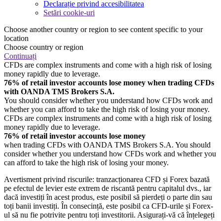
Declarație privind accesibilitatea
Setări cookie-uri
Choose another country or region to see content specific to your
location
Choose country or region
Continuați
CFDs are complex instruments and come with a high risk of losing
money rapidly due to leverage.
76% of retail investor accounts lose money when trading CFDs
with OANDA TMS Brokers S.A.
You should consider whether you understand how CFDs work and
whether you can afford to take the high risk of losing your money.
CFDs are complex instruments and come with a high risk of losing
money rapidly due to leverage.
76% of retail investor accounts lose money
when trading CFDs with OANDA TMS Brokers S.A. You should
consider whether you understand how CFDs work and whether you
can afford to take the high risk of losing your money.
Avertisment privind riscurile: tranzacționarea CFD și Forex bazată
pe efectul de levier este extrem de riscantă pentru capitalul dvs., iar
dacă investiți în acest produs, este posibil să pierdeți o parte din sau
toți banii investiți. În consecință, este posibil ca CFD-urile și Forex-
ul să nu fie potrivite pentru toți investitorii. Asigurați-vă că înțelegeți