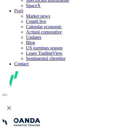
Specificații instrumente
SpaceX
Piață
Market news
Cotații live
Calendar economic
Acțiuni corporative
Updates
Blog
US earnings season
Learn TradingView
Sentimentul clienților
Contact