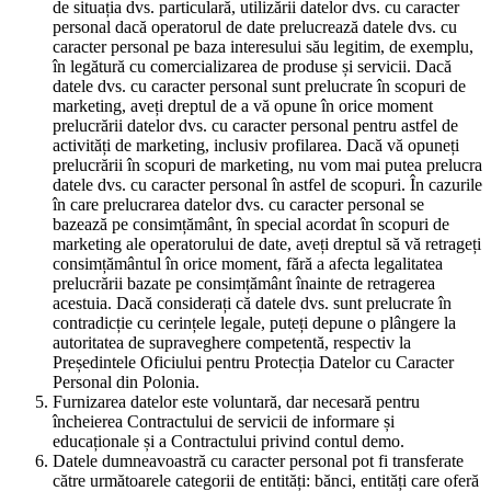
de situația dvs. particulară, utilizării datelor dvs. cu caracter
personal dacă operatorul de date prelucrează datele dvs. cu
caracter personal pe baza interesului său legitim, de exemplu,
în legătură cu comercializarea de produse și servicii. Dacă
datele dvs. cu caracter personal sunt prelucrate în scopuri de
marketing, aveți dreptul de a vă opune în orice moment
prelucrării datelor dvs. cu caracter personal pentru astfel de
activități de marketing, inclusiv profilarea. Dacă vă opuneți
prelucrării în scopuri de marketing, nu vom mai putea prelucra
datele dvs. cu caracter personal în astfel de scopuri. În cazurile
în care prelucrarea datelor dvs. cu caracter personal se
bazează pe consimțământ, în special acordat în scopuri de
marketing ale operatorului de date, aveți dreptul să vă retrageți
consimțământul în orice moment, fără a afecta legalitatea
prelucrării bazate pe consimțământ înainte de retragerea
acestuia. Dacă considerați că datele dvs. sunt prelucrate în
contradicție cu cerințele legale, puteți depune o plângere la
autoritatea de supraveghere competentă, respectiv la
Președintele Oficiului pentru Protecția Datelor cu Caracter
Personal din Polonia.
Furnizarea datelor este voluntară, dar necesară pentru
încheierea Contractului de servicii de informare și
educaționale și a Contractului privind contul demo.
Datele dumneavoastră cu caracter personal pot fi transferate
către următoarele categorii de entități: bănci, entități care oferă