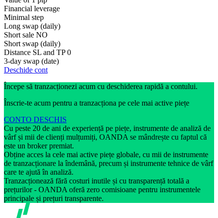
Financial leverage
Minimal step
Long swap (daily)
Short sale
NO
Short swap (daily)
Distance SL and TP
0
3-day swap (date)
Deschide cont
Începe să tranzacționezi acum cu deschiderea rapidă a contului.
Înscrie-te acum pentru a tranzacționa pe cele mai active piețe
CONTO DESCHIS
Cu peste 20 de ani de experiență pe piețe, instrumente de analiză de
vârf și mii de clienți mulțumiți, OANDA se mândrește cu faptul că
este un broker premiat.
Obține acces la cele mai active piețe globale, cu mii de instrumente
de tranzacționare la îndemână, precum și instrumente tehnice de vârf
care te ajută în analiză.
Tranzacționează fără costuri inutile și cu transparență totală a
prețurilor - OANDA oferă zero comisioane pentru instrumentele
principale și prețuri transparente.