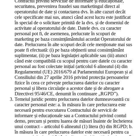
Contractul privind serviciile de informare și educaționale,
securitatea, prevenirea fraudei sau marketingul direct al
operatorului de date și contactarea dvs. în alte cazuri decât
cele specificate mai sus, atunci când acest lucru este justificat
în special de o solicitare primită de la dvs. și de domeniul de
activitate al operatorului de date. Datele dvs. cu caracter
personal pot fi, de asemenea, prelucrate în scopuri de
marketing pe baza consimțământului acordat Operatorului de
date. Prelucrarea în alte scopuri decât cele menționate mai sus
poate fi efectuată: (i) pe baza obținerii unui consimțământ
suplimentar, (ii) pe baza legislației aplicabile sau (iii) atunci
când este compatibilă cu scopul pentru care datele cu caracter
personal au fost colectate inițial (articolul 6 alineatul (4) din
Regulamentul (UE) 2016/679 al Parlamentului European și al
Consiliului din 27 aprilie 2016 privind protecția persoanelor
fizice în ceea ce privește prelucrarea datelor cu caracter
personal și libera circulație a acestor date și de abrogare a
Directivei 95/46/CE, denumit în continuare „RGPD”).
Temeiul juridic pentru prelucrarea datelor dumneavoastră cu
caracter personal este: a. în măsura în care prelucrarea este
necesară pentru executarea Contractului de servicii de
informare și educaționale sau a Contractului privind contul
demo, precum și pentru luarea de măsuri înainte de încheierea
unui contract – articolul 6 alineatul (1) litera (b) din RGPD; b.
în măsura în care prelucrarea datelor este necesară pentru ca