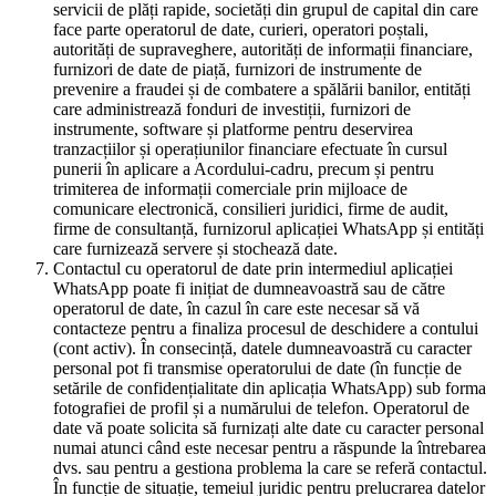
servicii de plăți rapide, societăți din grupul de capital din care
face parte operatorul de date, curieri, operatori poștali,
autorități de supraveghere, autorități de informații financiare,
furnizori de date de piață, furnizori de instrumente de
prevenire a fraudei și de combatere a spălării banilor, entități
care administrează fonduri de investiții, furnizori de
instrumente, software și platforme pentru deservirea
tranzacțiilor și operațiunilor financiare efectuate în cursul
punerii în aplicare a Acordului-cadru, precum și pentru
trimiterea de informații comerciale prin mijloace de
comunicare electronică, consilieri juridici, firme de audit,
firme de consultanță, furnizorul aplicației WhatsApp și entități
care furnizează servere și stochează date.
Contactul cu operatorul de date prin intermediul aplicației
WhatsApp poate fi inițiat de dumneavoastră sau de către
operatorul de date, în cazul în care este necesar să vă
contacteze pentru a finaliza procesul de deschidere a contului
(cont activ). În consecință, datele dumneavoastră cu caracter
personal pot fi transmise operatorului de date (în funcție de
setările de confidențialitate din aplicația WhatsApp) sub forma
fotografiei de profil și a numărului de telefon. Operatorul de
date vă poate solicita să furnizați alte date cu caracter personal
numai atunci când este necesar pentru a răspunde la întrebarea
dvs. sau pentru a gestiona problema la care se referă contactul.
În funcție de situație, temeiul juridic pentru prelucrarea datelor