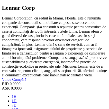
Lennar Corp
Lennar Corporation, cu sediul în Miami, Florida, este o renumită
companie de construcții și imobiliare cu peste șase decenii de
experiență. Compania și-a construit o reputație pentru construirea de
case și comunități de top în întreaga Statele Unite. Lennar oferă o
gamă diversă de case, inclusiv case unifamiliale, case în șir și
condominii, care răspund nevoilor diverselor categorii de
cumpărători. În plus, Lennar oferă o serie de servicii, cum ar fi
finanțarea ipotecară, asigurarea titlului de proprietate și servicii de
finalizare a tranzacțiilor, pentru a asigura o experiență de cumpărare
a unei locuințe fără probleme. Compania se angajează să promoveze
sustenabilitatea și eficiența energetică, incorporând practici de
construcție ecologice în proiectele sale. Misiunea Lennar este de a
crea valoare pentru clienții, angajații și acționarii săi, oferind locuințe
și comunități excepționale care îmbunătățesc calitatea vieții.
Vinde
Cumpără
BID
0.0000
ASK
0.0000
1H
1D
7D