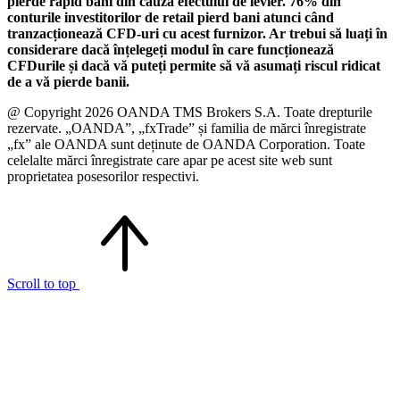
pierde rapid bani din cauza efectului de levier. 76% din
conturile investitorilor de retail pierd bani atunci când
tranzacționează CFD-uri cu acest furnizor. Ar trebui să luați în
considerare dacă înțelegeți modul în care funcționează
CFDurile și dacă vă puteți permite să vă asumați riscul ridicat
de a vă pierde banii.
@ Copyright 2026 OANDA TMS Brokers S.A. Toate drepturile
rezervate. „OANDA”, „fxTrade” și familia de mărci înregistrate
„fx” ale OANDA sunt deținute de OANDA Corporation. Toate
celelalte mărci înregistrate care apar pe acest site web sunt
proprietatea posesorilor respectivi.
Scroll to top