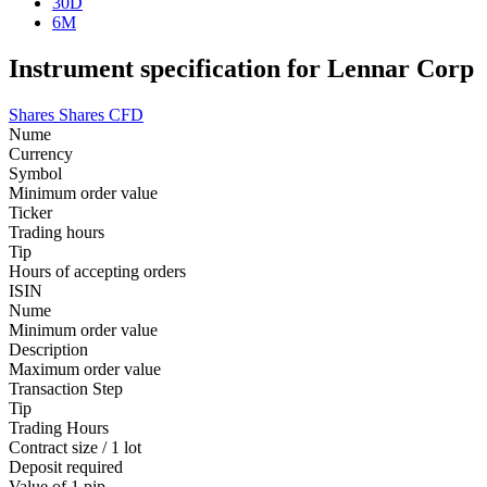
30D
6M
Instrument specification for Lennar Corp
Shares
Shares CFD
Nume
Currency
Symbol
Minimum order value
Ticker
Trading hours
Tip
Hours of accepting orders
ISIN
Nume
Minimum order value
Description
Maximum order value
Transaction Step
Tip
Trading Hours
Contract size / 1 lot
Deposit required
Value of 1 pip