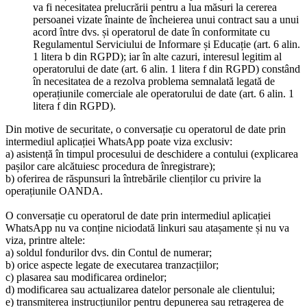
va fi necesitatea prelucrării pentru a lua măsuri la cererea
persoanei vizate înainte de încheierea unui contract sau a unui
acord între dvs. și operatorul de date în conformitate cu
Regulamentul Serviciului de Informare și Educație (art. 6 alin.
1 litera b din RGPD); iar în alte cazuri, interesul legitim al
operatorului de date (art. 6 alin. 1 litera f din RGPD) constând
în necesitatea de a rezolva problema semnalată legată de
operațiunile comerciale ale operatorului de date (art. 6 alin. 1
litera f din RGPD).
Din motive de securitate, o conversație cu operatorul de date prin
intermediul aplicației WhatsApp poate viza exclusiv:
a) asistență în timpul procesului de deschidere a contului (explicarea
pașilor care alcătuiesc procedura de înregistrare);
b) oferirea de răspunsuri la întrebările clienților cu privire la
operațiunile OANDA.
O conversație cu operatorul de date prin intermediul aplicației
WhatsApp nu va conține niciodată linkuri sau atașamente și nu va
viza, printre altele:
a) soldul fondurilor dvs. din Contul de numerar;
b) orice aspecte legate de executarea tranzacțiilor;
c) plasarea sau modificarea ordinelor;
d) modificarea sau actualizarea datelor personale ale clientului;
e) transmiterea instrucțiunilor pentru depunerea sau retragerea de