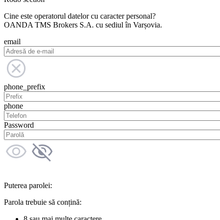
Cine este operatorul datelor cu caracter personal?
OANDA TMS Brokers S.A. cu sediul în Varșovia.
email
phone_prefix
phone
Password
Puterea parolei:
Parola trebuie să conțină:
8 sau mai multe caractere