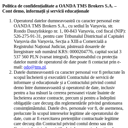
Politica de confidențialitate a OANDA TMS Brokers S.A. –
Cont demo, informații și servicii educaționale
Operatorul datelor dumneavoastră cu caracter personal este
OANDA TMS Brokers S.A., cu sediul în Varșovia, str.
Rondo Daszyńskiego nr. 1, 00-843 Varșovia, cod fiscal (NIP):
526-275-91-31, pentru care Tribunalul Districtual al Capitalei
Varșovia din Varșovia, Secția a XIII-a Comercială a
Registrului Național Judiciar, păstrează dosarele de
înregistrare sub numărul KRS: 0000204776, capital social 3
537 560 PLN (varsat integral). Responsabilul cu protecția
datelor numit de operatorul de date poate fi contactat prin e-
mail:
odo@tms.pl
.
Datele dumneavoastră cu caracter personal vor fi prelucrate în
scopul încheierii și executării Contractului de servicii de
informare și educaționale și a Contractului privind contul
demo între dumneavoastră și operatorul de date, inclusiv
pentru a lua măsuri la cererea persoanei vizate înainte de
încheierea acestor contracte, precum și pentru a îndeplini
obligațiile care decurg din reglementările privind gestionarea
consimțământului. Datele dvs. personale vor fi, de asemenea,
prelucrate în scopul intereselor legitime ale operatorului de
date, cum ar fi exercitarea pretențiilor contractuale legitime
care decurg din Contractul privind contul demo sau din