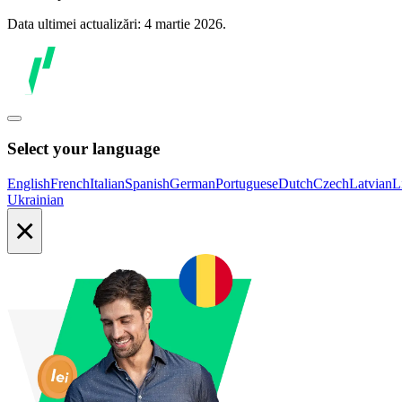
Data ultimei actualizări: 4 martie 2026.
Select your language
English
French
Italian
Spanish
German
Portuguese
Dutch
Czech
Latvian
L
Ukrainian
×