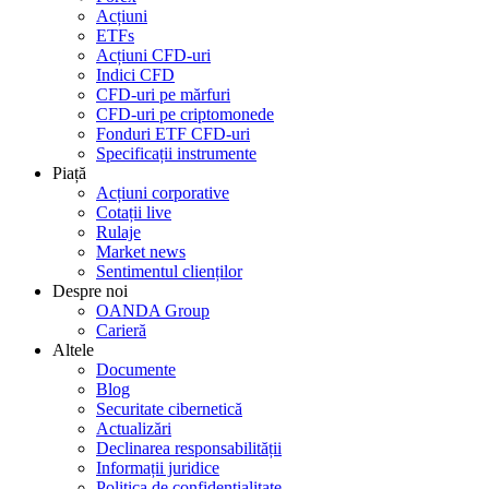
Acțiuni
ETFs
Acțiuni CFD-uri
Indici CFD
CFD-uri pe mărfuri
CFD-uri pe criptomonede
Fonduri ETF CFD-uri
Specificații instrumente
Piață
Acțiuni corporative
Cotații live
Rulaje
Market news
Sentimentul clienților
Despre noi
OANDA Group
Carieră
Altele
Documente
Blog
Securitate cibernetică
Actualizări
Declinarea responsabilității
Informații juridice
Politica de confidențialitate