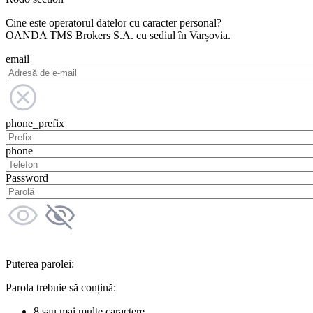
Cine este operatorul datelor cu caracter personal?
OANDA TMS Brokers S.A. cu sediul în Varșovia.
email
phone_prefix
phone
Password
Puterea parolei:
Parola trebuie să conțină:
8 sau mai multe caractere