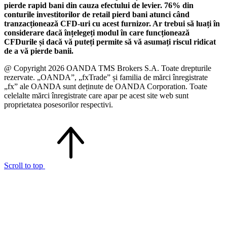
pierde rapid bani din cauza efectului de levier. 76% din
conturile investitorilor de retail pierd bani atunci când
tranzacționează CFD-uri cu acest furnizor. Ar trebui să luați în
considerare dacă înțelegeți modul în care funcționează
CFDurile și dacă vă puteți permite să vă asumați riscul ridicat
de a vă pierde banii.
@ Copyright 2026 OANDA TMS Brokers S.A. Toate drepturile
rezervate. „OANDA”, „fxTrade” și familia de mărci înregistrate
„fx” ale OANDA sunt deținute de OANDA Corporation. Toate
celelalte mărci înregistrate care apar pe acest site web sunt
proprietatea posesorilor respectivi.
Scroll to top