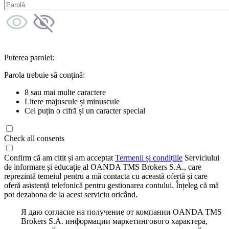
Puterea parolei:
Parola trebuie să conțină:
8 sau mai multe caractere
Litere majuscule și minuscule
Cel puțin o cifră și un caracter special
Check all consents
Confirm că am citit și am acceptat
Termenii și condițiile
Serviciului
de informare și educație al OANDA TMS Brokers S.A., care
reprezintă temeiul pentru a mă contacta cu această ofertă și care
oferă asistență telefonică pentru gestionarea contului. Înțeleg că mă
pot dezabona de la acest serviciu oricând.
Я даю согласие на получение от компании OANDA TMS
Brokers S.A. информации маркетингового характера,