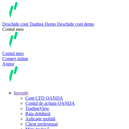
Deschide cont
Trading
Demo
Deschide cont demo
Contul meu
Contul meu
Comerț online
Ajutor
Investiți
Cont CFD OANDA
Contul de acțiuni OANDA
TradingView
Rata dobânzii
Aplicație mobilă
Client profesional