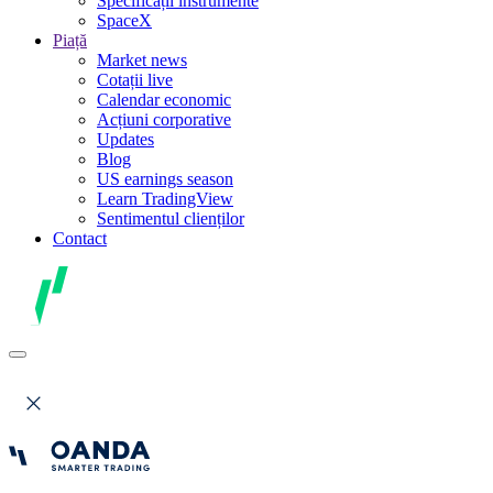
Specificații instrumente
SpaceX
Piață
Market news
Cotații live
Calendar economic
Acțiuni corporative
Updates
Blog
US earnings season
Learn TradingView
Sentimentul clienților
Contact