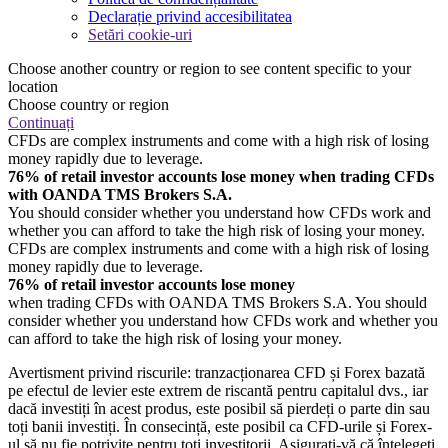
Declarație privind accesibilitatea
Setări cookie-uri
Choose another country or region to see content specific to your
location
Choose country or region
Continuați
CFDs are complex instruments and come with a high risk of losing
money rapidly due to leverage.
76% of retail investor accounts lose money when trading CFDs
with OANDA TMS Brokers S.A.
You should consider whether you understand how CFDs work and
whether you can afford to take the high risk of losing your money.
CFDs are complex instruments and come with a high risk of losing
money rapidly due to leverage.
76% of retail investor accounts lose money
when trading CFDs with OANDA TMS Brokers S.A. You should
consider whether you understand how CFDs work and whether you
can afford to take the high risk of losing your money.
Avertisment privind riscurile: tranzacționarea CFD și Forex bazată
pe efectul de levier este extrem de riscantă pentru capitalul dvs., iar
dacă investiți în acest produs, este posibil să pierdeți o parte din sau
toți banii investiți. În consecință, este posibil ca CFD-urile și Forex-
ul să nu fie potrivite pentru toți investitorii. Asigurați-vă că înțelegeți