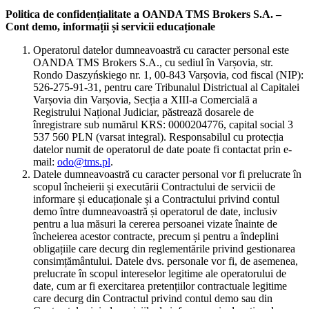
Politica de confidențialitate a OANDA TMS Brokers S.A. –
Cont demo, informații și servicii educaționale
Operatorul datelor dumneavoastră cu caracter personal este
OANDA TMS Brokers S.A., cu sediul în Varșovia, str.
Rondo Daszyńskiego nr. 1, 00-843 Varșovia, cod fiscal (NIP):
526-275-91-31, pentru care Tribunalul Districtual al Capitalei
Varșovia din Varșovia, Secția a XIII-a Comercială a
Registrului Național Judiciar, păstrează dosarele de
înregistrare sub numărul KRS: 0000204776, capital social 3
537 560 PLN (varsat integral). Responsabilul cu protecția
datelor numit de operatorul de date poate fi contactat prin e-
mail:
odo@tms.pl
.
Datele dumneavoastră cu caracter personal vor fi prelucrate în
scopul încheierii și executării Contractului de servicii de
informare și educaționale și a Contractului privind contul
demo între dumneavoastră și operatorul de date, inclusiv
pentru a lua măsuri la cererea persoanei vizate înainte de
încheierea acestor contracte, precum și pentru a îndeplini
obligațiile care decurg din reglementările privind gestionarea
consimțământului. Datele dvs. personale vor fi, de asemenea,
prelucrate în scopul intereselor legitime ale operatorului de
date, cum ar fi exercitarea pretențiilor contractuale legitime
care decurg din Contractul privind contul demo sau din