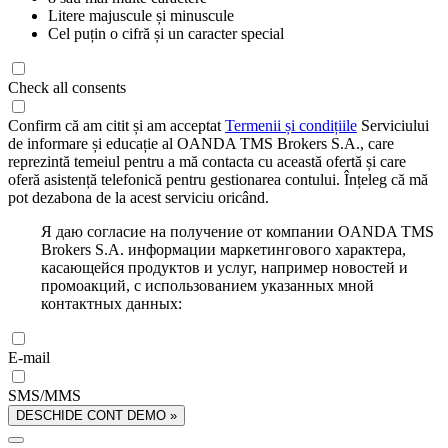
Litere majuscule și minuscule
Cel puțin o cifră și un caracter special
Check all consents
Confirm că am citit și am acceptat
Termenii și condițiile
Serviciului
de informare și educație al OANDA TMS Brokers S.A., care
reprezintă temeiul pentru a mă contacta cu această ofertă și care
oferă asistență telefonică pentru gestionarea contului. Înțeleg că mă
pot dezabona de la acest serviciu oricând.
Я даю согласие на получение от компании OANDA TMS
Brokers S.A. информации маркетингового характера,
касающейся продуктов и услуг, например новостей и
промоакций, с использованием указанных мной
контактных данных:
E-mail
SMS/MMS
DESCHIDE CONT DEMO »