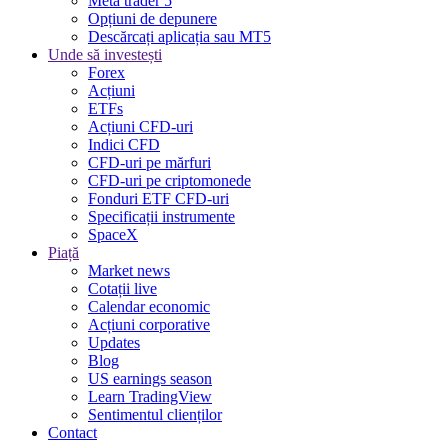
Meta trader 5
Opțiuni de depunere
Descărcați aplicația sau MT5
Unde să investești
Forex
Acțiuni
ETFs
Acțiuni CFD-uri
Indici CFD
CFD-uri pe mărfuri
CFD-uri pe criptomonede
Fonduri ETF CFD-uri
Specificații instrumente
SpaceX
Piață
Market news
Cotații live
Calendar economic
Acțiuni corporative
Updates
Blog
US earnings season
Learn TradingView
Sentimentul clienților
Contact