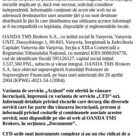
riscurile implicate și, dacă este necesar, solicitați consiliere
independentă. Informațiile conținute de acest site web nu se
adresează destinatarilor unei anumite țări și nu sunt destinate
distribuirii în țări în care distribuirea sau utilizarea acestor informații
ar fi incompatibilă cu legislația, dispozițiile și reglementările locale.
OANDA TMS Brokers S.A., cu sediul social în Varșovia, Varșovia
UNIT, Daszyńskiego 1, 00-843, Varșovia, înregistrată la Judecătoria
Capitalei Varșovia din Varșovia, Secția a XIII-a Comercială a
Registrului Tribunalului Național, cu numărul KRS 0000204776,
cod de identificare fiscală 595126127, capital social inițial:
3.537,560 PNL, subscris și vărsat integral. OANDA TMS Brokers
S.A. face obiectul supravegherii Autorității Poloneze de
Supraveghere Financiară, pe baza unei autorizații din 26 aprilie
2004 (KPWiG-4021-54-1/2004).
Varianta de serviciu „Acțiuni” este oferită în vânzare
încrucișată, împreună cu varianta de serviciu „CFD”-uri.
Informații detaliate privind riscurile care decurg din diversele
servicii care fac parte din vânzarea încrucișată, precum și
informații privind costurile și comisioanele asociate acestor
servicii, sunt disponibile pe site-ul web al OANDA TMS
Brokers, în secțiunea „Documente”.
CFD-urile sunt instrumente complexe și au un risc ridicat de a