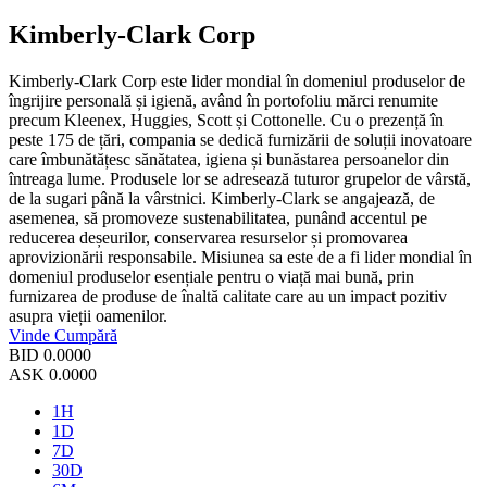
Kimberly-Clark Corp
Kimberly-Clark Corp este lider mondial în domeniul produselor de
îngrijire personală și igienă, având în portofoliu mărci renumite
precum Kleenex, Huggies, Scott și Cottonelle. Cu o prezență în
peste 175 de țări, compania se dedică furnizării de soluții inovatoare
care îmbunătățesc sănătatea, igiena și bunăstarea persoanelor din
întreaga lume. Produsele lor se adresează tuturor grupelor de vârstă,
de la sugari până la vârstnici. Kimberly-Clark se angajează, de
asemenea, să promoveze sustenabilitatea, punând accentul pe
reducerea deșeurilor, conservarea resurselor și promovarea
aprovizionării responsabile. Misiunea sa este de a fi lider mondial în
domeniul produselor esențiale pentru o viață mai bună, prin
furnizarea de produse de înaltă calitate care au un impact pozitiv
asupra vieții oamenilor.
Vinde
Cumpără
BID
0.0000
ASK
0.0000
1H
1D
7D
30D