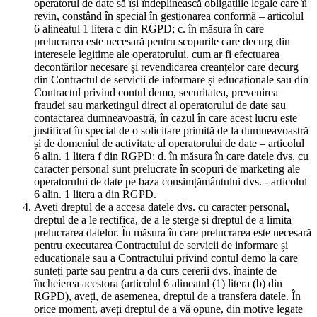
operatorul de date să își îndeplinească obligațiile legale care îi
revin, constând în special în gestionarea conformă – articolul
6 alineatul 1 litera c din RGPD; c. în măsura în care
prelucrarea este necesară pentru scopurile care decurg din
interesele legitime ale operatorului, cum ar fi efectuarea
decontărilor necesare și revendicarea creanțelor care decurg
din Contractul de servicii de informare și educaționale sau din
Contractul privind contul demo, securitatea, prevenirea
fraudei sau marketingul direct al operatorului de date sau
contactarea dumneavoastră, în cazul în care acest lucru este
justificat în special de o solicitare primită de la dumneavoastră
și de domeniul de activitate al operatorului de date – articolul
6 alin. 1 litera f din RGPD; d. în măsura în care datele dvs. cu
caracter personal sunt prelucrate în scopuri de marketing ale
operatorului de date pe baza consimțământului dvs. - articolul
6 alin. 1 litera a din RGPD.
Aveți dreptul de a accesa datele dvs. cu caracter personal,
dreptul de a le rectifica, de a le șterge și dreptul de a limita
prelucrarea datelor. În măsura în care prelucrarea este necesară
pentru executarea Contractului de servicii de informare și
educaționale sau a Contractului privind contul demo la care
sunteți parte sau pentru a da curs cererii dvs. înainte de
încheierea acestora (articolul 6 alineatul (1) litera (b) din
RGPD), aveți, de asemenea, dreptul de a transfera datele. În
orice moment, aveți dreptul de a vă opune, din motive legate