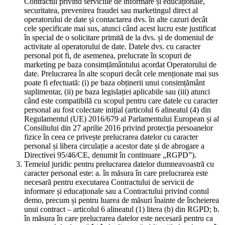
Contractul privind serviciile de informare și educaționale,
securitatea, prevenirea fraudei sau marketingul direct al
operatorului de date și contactarea dvs. în alte cazuri decât
cele specificate mai sus, atunci când acest lucru este justificat
în special de o solicitare primită de la dvs. și de domeniul de
activitate al operatorului de date. Datele dvs. cu caracter
personal pot fi, de asemenea, prelucrate în scopuri de
marketing pe baza consimțământului acordat Operatorului de
date. Prelucrarea în alte scopuri decât cele menționate mai sus
poate fi efectuată: (i) pe baza obținerii unui consimțământ
suplimentar, (ii) pe baza legislației aplicabile sau (iii) atunci
când este compatibilă cu scopul pentru care datele cu caracter
personal au fost colectate inițial (articolul 6 alineatul (4) din
Regulamentul (UE) 2016/679 al Parlamentului European și al
Consiliului din 27 aprilie 2016 privind protecția persoanelor
fizice în ceea ce privește prelucrarea datelor cu caracter
personal și libera circulație a acestor date și de abrogare a
Directivei 95/46/CE, denumit în continuare „RGPD”).
Temeiul juridic pentru prelucrarea datelor dumneavoastră cu
caracter personal este: a. în măsura în care prelucrarea este
necesară pentru executarea Contractului de servicii de
informare și educaționale sau a Contractului privind contul
demo, precum și pentru luarea de măsuri înainte de încheierea
unui contract – articolul 6 alineatul (1) litera (b) din RGPD; b.
în măsura în care prelucrarea datelor este necesară pentru ca