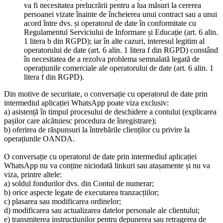
va fi necesitatea prelucrării pentru a lua măsuri la cererea
persoanei vizate înainte de încheierea unui contract sau a unui
acord între dvs. și operatorul de date în conformitate cu
Regulamentul Serviciului de Informare și Educație (art. 6 alin.
1 litera b din RGPD); iar în alte cazuri, interesul legitim al
operatorului de date (art. 6 alin. 1 litera f din RGPD) constând
în necesitatea de a rezolva problema semnalată legată de
operațiunile comerciale ale operatorului de date (art. 6 alin. 1
litera f din RGPD).
Din motive de securitate, o conversație cu operatorul de date prin
intermediul aplicației WhatsApp poate viza exclusiv:
a) asistență în timpul procesului de deschidere a contului (explicarea
pașilor care alcătuiesc procedura de înregistrare);
b) oferirea de răspunsuri la întrebările clienților cu privire la
operațiunile OANDA.
O conversație cu operatorul de date prin intermediul aplicației
WhatsApp nu va conține niciodată linkuri sau atașamente și nu va
viza, printre altele:
a) soldul fondurilor dvs. din Contul de numerar;
b) orice aspecte legate de executarea tranzacțiilor;
c) plasarea sau modificarea ordinelor;
d) modificarea sau actualizarea datelor personale ale clientului;
e) transmiterea instrucțiunilor pentru depunerea sau retragerea de