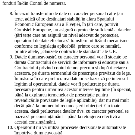
fonduri în/din Contul de numerar.
În cazul transferului de date cu caracter personal către țări
terțe, adică către destinatari stabiliți în afara Spațiului
Economic European sau a Elveției, în țări care, potrivit
Comisiei Europene, nu asigură o protecție suficientă a datelor
(țări terțe care nu asigură un nivel adecvat de protecție),
operatorul de date efectuează transferul utilizând mecanisme
conforme cu legislația aplicabilă, printre care se numără,
printre altele, „clauzele contractuale standard” ale UE.
Datele dumneavoastră cu caracter personal vor fi stocate pe
durata Contractului de servicii de informare și educație sau a
Contractului privind contul demo, precum și după încetarea
acestora, pe durata termenului de prescripție prevăzut de lege.
În măsura în care prelucrarea datelor se bazează pe interesul
legitim al operatorului, datele vor fi prelucrate pe durata
necesară pentru urmărirea acestor interese legitime (în special,
până la expirarea termenelor de prescripție pentru
revendicările prevăzute de legile aplicabile), dar nu mai mult
decât până la momentul recunoașterii obiecției. Cu toate
acestea, dacă prelucrarea datelor dvs. cu caracter personal se
bazează pe consimțământ – până la retragerea efectivă a
acestui consimțământ.
Operatorul nu va utiliza procesele decizionale automatizate
împotriva dumneavoastră.