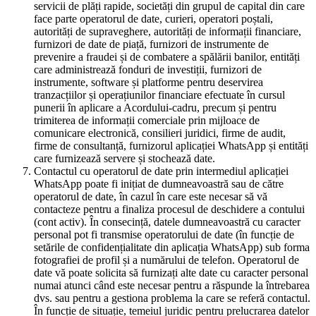
servicii de plăți rapide, societăți din grupul de capital din care
face parte operatorul de date, curieri, operatori poștali,
autorități de supraveghere, autorități de informații financiare,
furnizori de date de piață, furnizori de instrumente de
prevenire a fraudei și de combatere a spălării banilor, entități
care administrează fonduri de investiții, furnizori de
instrumente, software și platforme pentru deservirea
tranzacțiilor și operațiunilor financiare efectuate în cursul
punerii în aplicare a Acordului-cadru, precum și pentru
trimiterea de informații comerciale prin mijloace de
comunicare electronică, consilieri juridici, firme de audit,
firme de consultanță, furnizorul aplicației WhatsApp și entități
care furnizează servere și stochează date.
Contactul cu operatorul de date prin intermediul aplicației
WhatsApp poate fi inițiat de dumneavoastră sau de către
operatorul de date, în cazul în care este necesar să vă
contacteze pentru a finaliza procesul de deschidere a contului
(cont activ). În consecință, datele dumneavoastră cu caracter
personal pot fi transmise operatorului de date (în funcție de
setările de confidențialitate din aplicația WhatsApp) sub forma
fotografiei de profil și a numărului de telefon. Operatorul de
date vă poate solicita să furnizați alte date cu caracter personal
numai atunci când este necesar pentru a răspunde la întrebarea
dvs. sau pentru a gestiona problema la care se referă contactul.
În funcție de situație, temeiul juridic pentru prelucrarea datelor