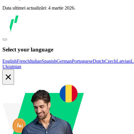
Data ultimei actualizări: 4 martie 2026.
Select your language
English
French
Italian
Spanish
German
Portuguese
Dutch
Czech
Latvian
L
Ukrainian
×