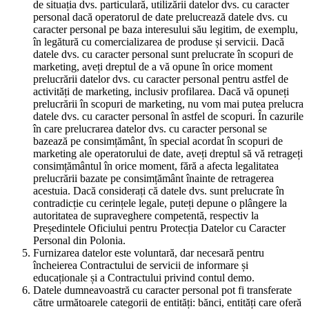
de situația dvs. particulară, utilizării datelor dvs. cu caracter
personal dacă operatorul de date prelucrează datele dvs. cu
caracter personal pe baza interesului său legitim, de exemplu,
în legătură cu comercializarea de produse și servicii. Dacă
datele dvs. cu caracter personal sunt prelucrate în scopuri de
marketing, aveți dreptul de a vă opune în orice moment
prelucrării datelor dvs. cu caracter personal pentru astfel de
activități de marketing, inclusiv profilarea. Dacă vă opuneți
prelucrării în scopuri de marketing, nu vom mai putea prelucra
datele dvs. cu caracter personal în astfel de scopuri. În cazurile
în care prelucrarea datelor dvs. cu caracter personal se
bazează pe consimțământ, în special acordat în scopuri de
marketing ale operatorului de date, aveți dreptul să vă retrageți
consimțământul în orice moment, fără a afecta legalitatea
prelucrării bazate pe consimțământ înainte de retragerea
acestuia. Dacă considerați că datele dvs. sunt prelucrate în
contradicție cu cerințele legale, puteți depune o plângere la
autoritatea de supraveghere competentă, respectiv la
Președintele Oficiului pentru Protecția Datelor cu Caracter
Personal din Polonia.
Furnizarea datelor este voluntară, dar necesară pentru
încheierea Contractului de servicii de informare și
educaționale și a Contractului privind contul demo.
Datele dumneavoastră cu caracter personal pot fi transferate
către următoarele categorii de entități: bănci, entități care oferă