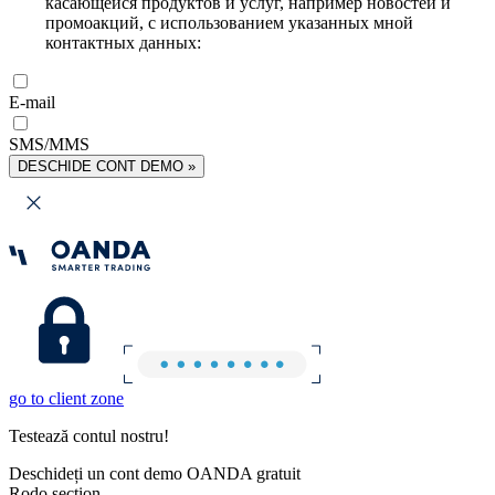
касающейся продуктов и услуг, например новостей и
промоакций, с использованием указанных мной
контактных данных:
E-mail
SMS/MMS
DESCHIDE CONT DEMO »
go to client zone
Testează contul nostru!
Deschideți un cont demo OANDA gratuit
Rodo section