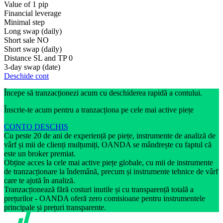
Value of 1 pip
Financial leverage
Minimal step
Long swap (daily)
Short sale
NO
Short swap (daily)
Distance SL and TP
0
3-day swap (date)
Deschide cont
Începe să tranzacționezi acum cu deschiderea rapidă a contului.
Înscrie-te acum pentru a tranzacționa pe cele mai active piețe
CONTO DESCHIS
Cu peste 20 de ani de experiență pe piețe, instrumente de analiză de
vârf și mii de clienți mulțumiți, OANDA se mândrește cu faptul că
este un broker premiat.
Obține acces la cele mai active piețe globale, cu mii de instrumente
de tranzacționare la îndemână, precum și instrumente tehnice de vârf
care te ajută în analiză.
Tranzacționează fără costuri inutile și cu transparență totală a
prețurilor - OANDA oferă zero comisioane pentru instrumentele
principale și prețuri transparente.