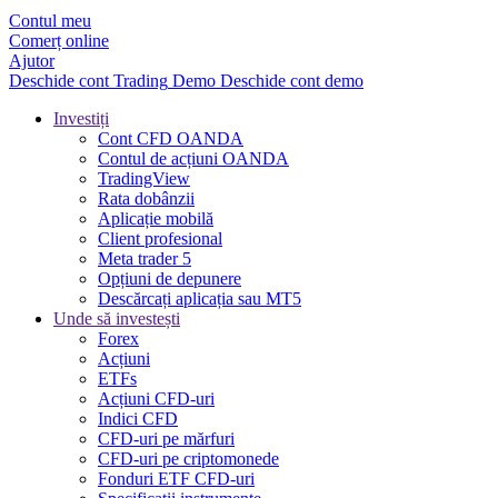
Contul meu
Comerț online
Ajutor
Deschide cont
Trading
Demo
Deschide cont demo
Investiți
Cont CFD OANDA
Contul de acțiuni OANDA
TradingView
Rata dobânzii
Aplicație mobilă
Client profesional
Meta trader 5
Opțiuni de depunere
Descărcați aplicația sau MT5
Unde să investești
Forex
Acțiuni
ETFs
Acțiuni CFD-uri
Indici CFD
CFD-uri pe mărfuri
CFD-uri pe criptomonede
Fonduri ETF CFD-uri