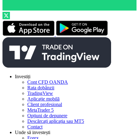
Investiți
Cont CFD OANDA
Rata dobânzii
TradingView
Aplicație mobilă
Client profesional
MetaTrader 5
Opțiuni de depunere
Descărcați aplicația sau MT5
Contact
Unde să investești
Forex