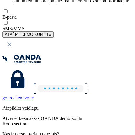
jaunumiem un akcijām, uz manu norādīto kontaktinformāciju:
E-pasta
SMS/MMS
ATVĒRT DEMO KONTU »
go to client zone
Aizpildiet veidlapu
Atveriet bezmaksas OANDA demo kontu
Rodo section
Kas ir personas datu pārzinis?