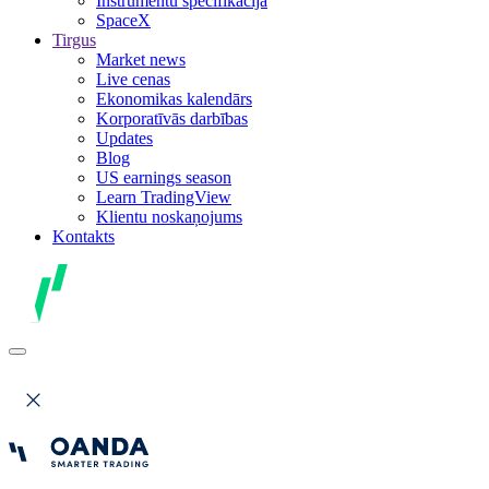
Instrumentu specifikācija
SpaceX
Tirgus
Market news
Live cenas
Ekonomikas kalendārs
Korporatīvās darbības
Updates
Blog
US earnings season
Learn TradingView
Klientu noskaņojums
Kontakts