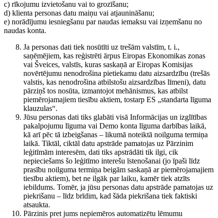
c) rīkojumu izvietošanu vai to grozīšanu;
d) klienta personas datu maiņu vai atjaunināšanu;
e) norādījumu iesniegšanu par naudas iemaksu vai izņemšanu no
naudas konta.
Ja personas dati tiek nosūtīti uz trešām valstīm, t. i.,
saņēmējiem, kas reģistrēti ārpus Eiropas Ekonomikas zonas
vai Šveices, valstīs, kuras saskaņā ar Eiropas Komisijas
novērtējumu nenodrošina pietiekamu datu aizsardzību (trešās
valstis, kas nenodrošina atbilstošu aizsardzības līmeni), datu
pārziņš tos nosūta, izmantojot mehānismus, kas atbilst
piemērojamajiem tiesību aktiem, tostarp ES „standarta līguma
klauzulas“.
Jūsu personas dati tiks glabāti visā Informācijas un izglītības
pakalpojumu līguma vai Demo konta līguma darbības laikā,
kā arī pēc tā izbeigšanas – likumā noteiktā noilguma termiņa
laikā. Tiktāl, ciktāl datu apstrāde pamatojas uz Pārzinim
leģitīmām interesēm, dati tiks apstrādāti tik ilgi, cik
nepieciešams šo leģitīmo interešu īstenošanai (jo īpaši līdz
prasību noilguma termiņa beigām saskaņā ar piemērojamajiem
tiesību aktiem), bet ne ilgāk par laiku, kamēr tiek atzīts
iebildums. Tomēr, ja jūsu personas datu apstrāde pamatojas uz
piekrišanu – līdz brīdim, kad šāda piekrišana tiek faktiski
atsaukta.
Pārzinis pret jums nepiemēros automatizētu lēmumu