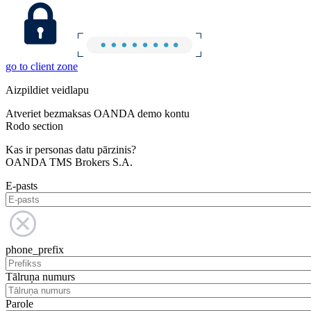
go to client zone
Aizpildiet veidlapu
Atveriet bezmaksas OANDA demo kontu
Rodo section
Kas ir personas datu pārzinis?
OANDA TMS Brokers S.A.
E-pasts
phone_prefix
Tālruņa numurs
Parole