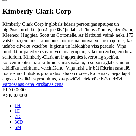
Kimberly-Clark Corp
Kimberly-Clark Corp ir globāls līderis personīgās aprūpes un
higiēnas produktu jomā, piedāvājot labi zināmus zīmolus, piemēram,
Kleenex, Huggies, Scott un Cottonelle. Ar klātbūtni vairāk nekā 175
valstīs uzņēmums ir apņēmies nodrošināt inovatīvus risinājumus, kas
uzlabo cilvēku veselību, higiēnu un labklājību visā pasaulē. Viņu
produkti ir paredzēti visām vecuma grupām, sākot no zīdaiņiem līdz
senioriem. Kimberly-Clark arī ir apņēmies ievērot ilgtspējību,
koncentrējoties uz atkritumu samazināšanu, resursu saglabāšanu un
atbildīgu iepirkumu veicināšanu. Viņu misija ir būt līderim pasaulē,
nodrošinot būtiskus produktus labākai dzīvei, ko panāk, piegādājot
augstas kvalitātes produktus, kas pozitīvi ietekmē cilvēku dzīvi.
Pārdošanas cena
Pirkšanas cena
BID
0.0000
ASK
0.0000
1H
1D
7D
30D
6M