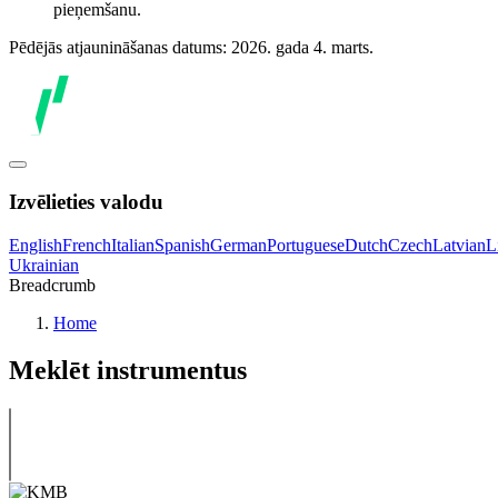
pieņemšanu.
Pēdējās atjaunināšanas datums: 2026. gada 4. marts.
Izvēlieties valodu
English
French
Italian
Spanish
German
Portuguese
Dutch
Czech
Latvian
L
Ukrainian
Breadcrumb
Home
Meklēt instrumentus