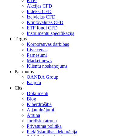
ETFs
Akcijas CFD
Indeksi CFD
Izejvielas CFD
Kriptovalūtas CFD
ETF fondi CFD
Instrumentu specifikācija
Tirgus
Korporatīvās darbības
Live cenas
Pārnesumi
Market news
Klientu noskaņojums
Par mums
OANDA Group
Karjera
Cits
Dokumenti
Blog
Kiberdrošība
Atjauninājumi
Atruna
Juridiska atruna
Privātuma politika
Piekļūstamības deklarācija