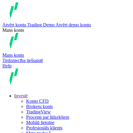
Atvērt kontu
Trading
Demo
Atvērt demo kontu
Mans konts
Mans konts
Tirdzniecība tiešsaistē
Help
Investē
Konto CFD
Brokeru konts
TradingView
Procenti par līdzekļiem
Mobilā lietotne
Profesionāls klients