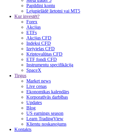
Meta trader 5
Papildini kontu
Lejupielādē lietotni vai MT5
Kur investēt?
Forex
Akcijas
ETFs
Akcijas CFD
Indeksi CFD
Izejvielas CFD
Kriptovalūtas CFD
ETF fondi CFD
Instrumentu specifikācija
SpaceX
Tirgus
Market news
Live cenas
Ekonomikas kalendārs
Korporatīvās darbības
Updates
Blog
US earnings season
Learn TradingView
Klientu noskaņojums
Kontakts