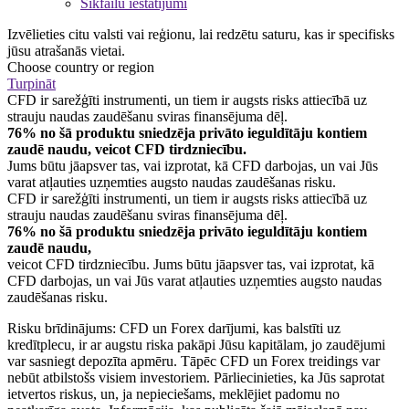
Sīkfailu iestatījumi
Izvēlieties citu valsti vai reģionu, lai redzētu saturu, kas ir specifisks
jūsu atrašanās vietai.
Choose country or region
Turpināt
CFD ir sarežģīti instrumenti, un tiem ir augsts risks attiecībā uz
strauju naudas zaudēšanu sviras finansējuma dēļ.
76% no šā produktu sniedzēja privāto ieguldītāju kontiem
zaudē naudu, veicot CFD tirdzniecību.
Jums būtu jāapsver tas, vai izprotat, kā CFD darbojas, un vai Jūs
varat atļauties uzņemties augsto naudas zaudēšanas risku.
CFD ir sarežģīti instrumenti, un tiem ir augsts risks attiecībā uz
strauju naudas zaudēšanu sviras finansējuma dēļ.
76% no šā produktu sniedzēja privāto ieguldītāju kontiem
zaudē naudu,
veicot CFD tirdzniecību. Jums būtu jāapsver tas, vai izprotat, kā
CFD darbojas, un vai Jūs varat atļauties uzņemties augsto naudas
zaudēšanas risku.
Risku brīdinājums: CFD un Forex darījumi, kas balstīti uz
kredītplecu, ir ar augstu riska pakāpi Jūsu kapitālam, jo zaudējumi
var sasniegt depozīta apmēru. Tāpēc CFD un Forex treidings var
nebūt atbilstošs visiem investoriem. Pārliecinieties, ka Jūs saprotat
ietvertos riskus, un, ja nepieciešams, meklējiet padomu no