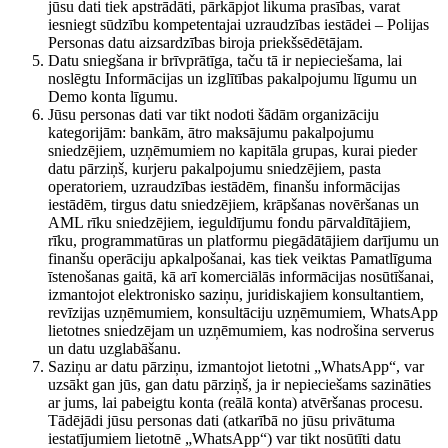
jūsu dati tiek apstrādāti, pārkāpjot likuma prasības, varat
iesniegt sūdzību kompetentajai uzraudzības iestādei – Polijas
Personas datu aizsardzības biroja priekšsēdētājam.
Datu sniegšana ir brīvprātīga, taču tā ir nepieciešama, lai
noslēgtu Informācijas un izglītības pakalpojumu līgumu un
Demo konta līgumu.
Jūsu personas dati var tikt nodoti šādām organizāciju
kategorijām: bankām, ātro maksājumu pakalpojumu
sniedzējiem, uzņēmumiem no kapitāla grupas, kurai pieder
datu pārziņš, kurjeru pakalpojumu sniedzējiem, pasta
operatoriem, uzraudzības iestādēm, finanšu informācijas
iestādēm, tirgus datu sniedzējiem, krāpšanas novēršanas un
AML rīku sniedzējiem, ieguldījumu fondu pārvaldītājiem,
rīku, programmatūras un platformu piegādātājiem darījumu un
finanšu operāciju apkalpošanai, kas tiek veiktas Pamatlīguma
īstenošanas gaitā, kā arī komerciālās informācijas nosūtīšanai,
izmantojot elektronisko saziņu, juridiskajiem konsultantiem,
revīzijas uzņēmumiem, konsultāciju uzņēmumiem, WhatsApp
lietotnes sniedzējam un uzņēmumiem, kas nodrošina serverus
un datu uzglabāšanu.
Saziņu ar datu pārziņu, izmantojot lietotni „WhatsApp“, var
uzsākt gan jūs, gan datu pārziņš, ja ir nepieciešams sazināties
ar jums, lai pabeigtu konta (reālā konta) atvēršanas procesu.
Tādējādi jūsu personas dati (atkarībā no jūsu privātuma
iestatījumiem lietotnē „WhatsApp“) var tikt nosūtīti datu