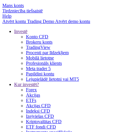
Mans konts
Tirdzniecība tiešsaistē
Help
Atvērt kontu
Trading
Demo
Atvērt demo kontu
Investē
Konto CFD
Brokeru konts
TradingView
Procenti par līdzekļiem
Mobilā lietotne
Profesionāls klients
Meta trader 5
Papildini kontu
Lejupielādē lietotni vai MT5
Kur investēt?
Forex
Akcijas
ETFs
Akcijas CFD
Indeksi CFD
Izejvielas CFD
Kriptovalūtas CFD
ETF fondi CFD