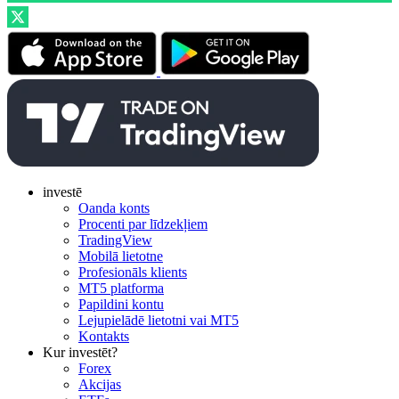
investē
Oanda konts
Procenti par līdzekļiem
TradingView
Mobilā lietotne
Profesionāls klients
MT5 platforma
Papildini kontu
Lejupielādē lietotni vai MT5
Kontakts
Kur investēt?
Forex
Akcijas