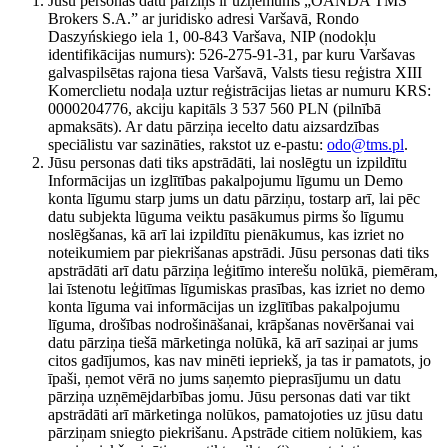
Jūsu personas datu pārziņš ir uzņēmums „OANDA TMS
Brokers S.A.” ar juridisko adresi Varšavā, Rondo
Daszyńskiego iela 1, 00-843 Varšava, NIP (nodokļu
identifikācijas numurs): 526-275-91-31, par kuru Varšavas
galvaspilsētas rajona tiesa Varšavā, Valsts tiesu reģistra XIII
Komerclietu nodaļa uztur reģistrācijas lietas ar numuru KRS:
0000204776, akciju kapitāls 3 537 560 PLN (pilnībā
apmaksāts). Ar datu pārziņa iecelto datu aizsardzības
speciālistu var sazināties, rakstot uz e-pastu:
odo@tms.pl
.
Jūsu personas dati tiks apstrādāti, lai noslēgtu un izpildītu
Informācijas un izglītības pakalpojumu līgumu un Demo
konta līgumu starp jums un datu pārziņu, tostarp arī, lai pēc
datu subjekta lūguma veiktu pasākumus pirms šo līgumu
noslēgšanas, kā arī lai izpildītu pienākumus, kas izriet no
noteikumiem par piekrišanas apstrādi. Jūsu personas dati tiks
apstrādāti arī datu pārziņa leģitīmo interešu nolūkā, piemēram,
lai īstenotu leģitīmas līgumiskas prasības, kas izriet no demo
konta līguma vai informācijas un izglītības pakalpojumu
līguma, drošības nodrošināšanai, krāpšanas novēršanai vai
datu pārziņa tiešā mārketinga nolūkā, kā arī saziņai ar jums
citos gadījumos, kas nav minēti iepriekš, ja tas ir pamatots, jo
īpaši, ņemot vērā no jums saņemto pieprasījumu un datu
pārziņa uzņēmējdarbības jomu. Jūsu personas dati var tikt
apstrādāti arī mārketinga nolūkos, pamatojoties uz jūsu datu
pārziņam sniegto piekrišanu. Apstrāde citiem nolūkiem, kas