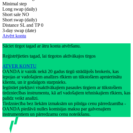
Minimal step
Long swap (daily)
Short sale
NO
Short swap (daily)
Distance SL and TP
0
3-day swap (date)
Atvērt kontu
Sāciet tirgot tagad ar ātru konta atvēršanu.
Reģistrējieties tagad, lai tirgotos aktīvākajos tirgos
ATVER KONTU
OANDA ir vairāk nekā 20 gadus tirgū strādājošs brokeris, kas
lepojas ar vadošajiem analīzes rīkiem un tūkstošiem apmierinātu
klientu, un ir godalgots starpnieks.
Iegūstiet piekļuvi visaktīvākajiem pasaules tirgiem ar tūkstošiem
tirdzniecības instrumentu, kā arī vadošajiem tehniskajiem rīkiem, kas
palīdz veikt analīzi.
Tirdzniecība bez liekām izmaksām un pilnīga cenu pārredzamība -
OANDA piedāvā nulles komisijas maksu par galvenajiem
instrumentiem un pārredzamu cenu noteikšanu.