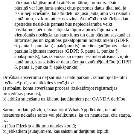
pārziņam kā jūsu profila attēls un tālruņa numurs. Datu
pārziņš var lūgt jums sniegt citus personas datus tikai tad, ja
tas ir nepieciešams, lai atbildētu uz jūsu jautājumu vai risinātu
jautājumu, uz kuru attiecas saziņa. Atkarībā no situācijas datu
apstrādes tiesiskais pamats būs nepieciešamība veikt
pasākumus pēc datu subjekta lūguma pirms līguma vai
vienošanās noslēgšanas starp jums un datu pārziņu saskaņā ar
Informācijas un izglītības pakalpojumu noteikumiem (GDPR
6. panta 1. punkta b) apakšpunkts); un citos gadījumos – datu
pārziņa leģitīmās intereses (GDPR 6. panta 1. punkta f)
apakšpunkts), kas izpaužas kā nepieciešamība atrisināt ziņoto
jautājumu, kas saistīts ar datu pārziņa uzņēmējdarbību (GDPR
6. panta 1. punkta f) apakšpunkts).
Drošības apsvērumu dēļ saruna ar datu pārziņu, izmantojot lietotni
„WhatsApp“, var attiekties vienīgi uz:
a) atbalstu konta atvēršanas procesā (izskaidrojot reģistrācijas
procedūras posmus);
b) atbilžu sniegšanu uz klientu jautājumiem par OANDA darbību.
Saruna ar datu pārziņu, izmantojot WhatsApp lietotni, nekad
nesaturēs nekādas saites vai pielikumus, kā arī neattiecas, cita starpā,
uz:
a) jūsu līdzekļu atlikumu naudas kontā;
b) jebkādiem jautājumiem, kas saistīti ar darījumu izpildi;