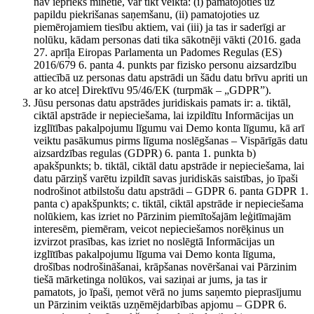
nav iepriekš minētie, var tikt veikta: (i) pamatojoties uz
papildu piekrišanas saņemšanu, (ii) pamatojoties uz
piemērojamiem tiesību aktiem, vai (iii) ja tas ir saderīgi ar
nolūku, kādam personas dati tika sākotnēji vākti (2016. gada
27. aprīļa Eiropas Parlamenta un Padomes Regulas (ES)
2016/679 6. panta 4. punkts par fizisko personu aizsardzību
attiecībā uz personas datu apstrādi un šādu datu brīvu apriti un
ar ko atceļ Direktīvu 95/46/EK (turpmāk – „GDPR”).
Jūsu personas datu apstrādes juridiskais pamats ir: a. tiktāl,
ciktāl apstrāde ir nepieciešama, lai izpildītu Informācijas un
izglītības pakalpojumu līgumu vai Demo konta līgumu, kā arī
veiktu pasākumus pirms līguma noslēgšanas – Vispārīgās datu
aizsardzības regulas (GDPR) 6. panta 1. punkta b)
apakšpunkts; b. tiktāl, ciktāl datu apstrāde ir nepieciešama, lai
datu pārziņš varētu izpildīt savas juridiskās saistības, jo īpaši
nodrošinot atbilstošu datu apstrādi – GDPR 6. panta GDPR 1.
panta c) apakšpunkts; c. tiktāl, ciktāl apstrāde ir nepieciešama
nolūkiem, kas izriet no Pārzinim piemītošajām leģitīmajām
interesēm, piemēram, veicot nepieciešamos norēķinus un
izvirzot prasības, kas izriet no noslēgtā Informācijas un
izglītības pakalpojumu līguma vai Demo konta līguma,
drošības nodrošināšanai, krāpšanas novēršanai vai Pārzinim
tiešā mārketinga nolūkos, vai saziņai ar jums, ja tas ir
pamatots, jo īpaši, ņemot vērā no jums saņemto pieprasījumu
un Pārzinim veiktās uzņēmējdarbības apjomu – GDPR 6.