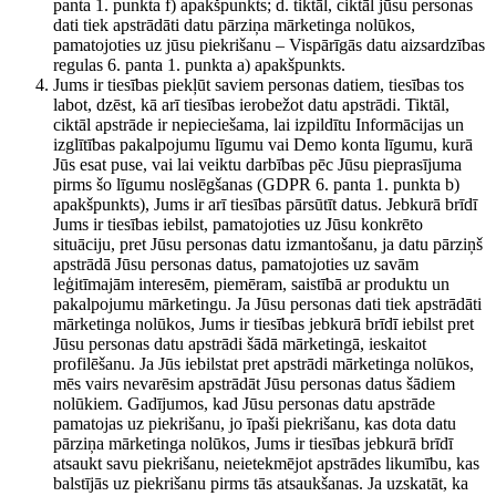
panta 1. punkta f) apakšpunkts; d. tiktāl, ciktāl jūsu personas
dati tiek apstrādāti datu pārziņa mārketinga nolūkos,
pamatojoties uz jūsu piekrišanu – Vispārīgās datu aizsardzības
regulas 6. panta 1. punkta a) apakšpunkts.
Jums ir tiesības piekļūt saviem personas datiem, tiesības tos
labot, dzēst, kā arī tiesības ierobežot datu apstrādi. Tiktāl,
ciktāl apstrāde ir nepieciešama, lai izpildītu Informācijas un
izglītības pakalpojumu līgumu vai Demo konta līgumu, kurā
Jūs esat puse, vai lai veiktu darbības pēc Jūsu pieprasījuma
pirms šo līgumu noslēgšanas (GDPR 6. panta 1. punkta b)
apakšpunkts), Jums ir arī tiesības pārsūtīt datus. Jebkurā brīdī
Jums ir tiesības iebilst, pamatojoties uz Jūsu konkrēto
situāciju, pret Jūsu personas datu izmantošanu, ja datu pārziņš
apstrādā Jūsu personas datus, pamatojoties uz savām
leģitīmajām interesēm, piemēram, saistībā ar produktu un
pakalpojumu mārketingu. Ja Jūsu personas dati tiek apstrādāti
mārketinga nolūkos, Jums ir tiesības jebkurā brīdī iebilst pret
Jūsu personas datu apstrādi šādā mārketingā, ieskaitot
profilēšanu. Ja Jūs iebilstat pret apstrādi mārketinga nolūkos,
mēs vairs nevarēsim apstrādāt Jūsu personas datus šādiem
nolūkiem. Gadījumos, kad Jūsu personas datu apstrāde
pamatojas uz piekrišanu, jo īpaši piekrišanu, kas dota datu
pārziņa mārketinga nolūkos, Jums ir tiesības jebkurā brīdī
atsaukt savu piekrišanu, neietekmējot apstrādes likumību, kas
balstījās uz piekrišanu pirms tās atsaukšanas. Ja uzskatāt, ka