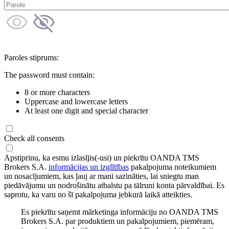
Paroles stiprums:
The password must contain:
8 or more characters
Uppercase and lowercase letters
At least one digit and special character
Check all consents
Apstiprinu, ka esmu izlasījis(-usi) un piekrītu OANDA TMS
Brokers S.A.
informācijas un izglītības
pakalpojuma noteikumiem
un nosacījumiem, kas ļauj ar mani sazināties, lai sniegtu man
piedāvājumu un nodrošinātu atbalstu pa tālruni konta pārvaldībai. Es
saprotu, ka varu no šī pakalpojuma jebkurā laikā atteikties.
Es piekrītu saņemt mārketinga informāciju no OANDA TMS
Brokers S.A. par produktiem un pakalpojumiem, piemēram,