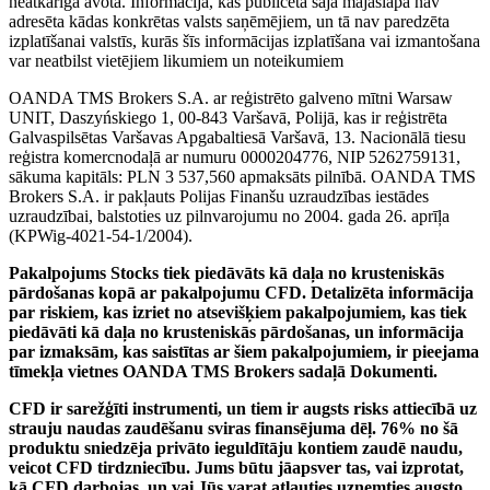
neatkarīga avota. Informācija, kas publicēta šajā mājaslapā nav
adresēta kādas konkrētas valsts saņēmējiem, un tā nav paredzēta
izplatīšanai valstīs, kurās šīs informācijas izplatīšana vai izmantošana
var neatbilst vietējiem likumiem un noteikumiem
OANDA TMS Brokers S.A. ar reģistrēto galveno mītni Warsaw
UNIT, Daszyńskiego 1, 00-843 Varšavā, Polijā, kas ir reģistrēta
Galvaspilsētas Varšavas Apgabaltiesā Varšavā, 13. Nacionālā tiesu
reģistra komercnodaļā ar numuru 0000204776, NIP 5262759131,
sākuma kapitāls: PLN 3 537,560 apmaksāts pilnībā. OANDA TMS
Brokers S.A. ir pakļauts Polijas Finanšu uzraudzības iestādes
uzraudzībai, balstoties uz pilnvarojumu no 2004. gada 26. aprīļa
(KPWig-4021-54-1/2004).
Pakalpojums Stocks tiek piedāvāts kā daļa no krusteniskās
pārdošanas kopā ar pakalpojumu CFD. Detalizēta informācija
par riskiem, kas izriet no atsevišķiem pakalpojumiem, kas tiek
piedāvāti kā daļa no krusteniskās pārdošanas, un informācija
par izmaksām, kas saistītas ar šiem pakalpojumiem, ir pieejama
tīmekļa vietnes OANDA TMS Brokers sadaļā Dokumenti.
CFD ir sarežģīti instrumenti, un tiem ir augsts risks attiecībā uz
strauju naudas zaudēšanu sviras finansējuma dēļ. 76% no šā
produktu sniedzēja privāto ieguldītāju kontiem zaudē naudu,
veicot CFD tirdzniecību. Jums būtu jāapsver tas, vai izprotat,
kā CFD darbojas, un vai Jūs varat atļauties uzņemties augsto