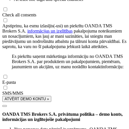
Check all consents
Apstiprinu, ka esmu izlasījis(-usi) un piekrītu OANDA TMS
Brokers S.A.
informācijas un izglītības
pakalpojuma noteikumiem
un nosacījumiem, kas ļauj ar mani sazināties, lai sniegtu man
piedāvājumu un nodrošinātu atbalstu pa tālruni konta pārvaldībai. Es
saprotu, ka varu no šī pakalpojuma jebkurā laikā atteikties.
Es piekrītu saņemt mārketinga informāciju no OANDA TMS
Brokers S.A. par produktiem un pakalpojumiem, piemēram,
jaunumiem un akcijām, uz manu norādīto kontaktinformāciju:
E-pasta
SMS/MMS
ATVĒRT DEMO KONTU »
OANDA TMS Brokers S.A. privātuma politika – demo konts,
informācijas un izglītojošie pakalpojumi