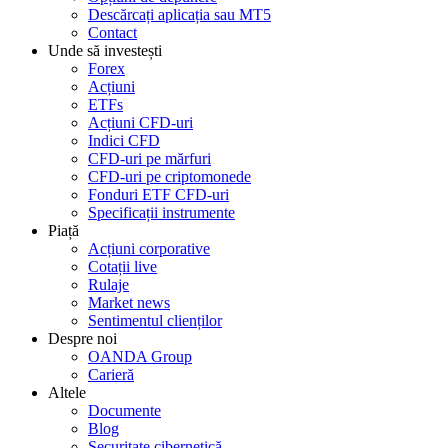
Descărcați aplicația sau MT5
Contact
Unde să investești
Forex
Acțiuni
ETFs
Acțiuni CFD-uri
Indici CFD
CFD-uri pe mărfuri
CFD-uri pe criptomonede
Fonduri ETF CFD-uri
Specificații instrumente
Piață
Acțiuni corporative
Cotații live
Rulaje
Market news
Sentimentul clienților
Despre noi
OANDA Group
Carieră
Altele
Documente
Blog
Securitate cibernetică