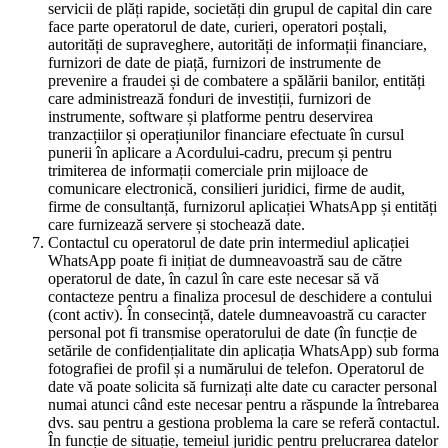
servicii de plăți rapide, societăți din grupul de capital din care
face parte operatorul de date, curieri, operatori poștali,
autorități de supraveghere, autorități de informații financiare,
furnizori de date de piață, furnizori de instrumente de
prevenire a fraudei și de combatere a spălării banilor, entități
care administrează fonduri de investiții, furnizori de
instrumente, software și platforme pentru deservirea
tranzacțiilor și operațiunilor financiare efectuate în cursul
punerii în aplicare a Acordului-cadru, precum și pentru
trimiterea de informații comerciale prin mijloace de
comunicare electronică, consilieri juridici, firme de audit,
firme de consultanță, furnizorul aplicației WhatsApp și entități
care furnizează servere și stochează date.
Contactul cu operatorul de date prin intermediul aplicației
WhatsApp poate fi inițiat de dumneavoastră sau de către
operatorul de date, în cazul în care este necesar să vă
contacteze pentru a finaliza procesul de deschidere a contului
(cont activ). În consecință, datele dumneavoastră cu caracter
personal pot fi transmise operatorului de date (în funcție de
setările de confidențialitate din aplicația WhatsApp) sub forma
fotografiei de profil și a numărului de telefon. Operatorul de
date vă poate solicita să furnizați alte date cu caracter personal
numai atunci când este necesar pentru a răspunde la întrebarea
dvs. sau pentru a gestiona problema la care se referă contactul.
În funcție de situație, temeiul juridic pentru prelucrarea datelor