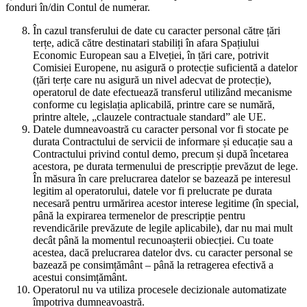
fonduri în/din Contul de numerar.
În cazul transferului de date cu caracter personal către țări
terțe, adică către destinatari stabiliți în afara Spațiului
Economic European sau a Elveției, în țări care, potrivit
Comisiei Europene, nu asigură o protecție suficientă a datelor
(țări terțe care nu asigură un nivel adecvat de protecție),
operatorul de date efectuează transferul utilizând mecanisme
conforme cu legislația aplicabilă, printre care se numără,
printre altele, „clauzele contractuale standard” ale UE.
Datele dumneavoastră cu caracter personal vor fi stocate pe
durata Contractului de servicii de informare și educație sau a
Contractului privind contul demo, precum și după încetarea
acestora, pe durata termenului de prescripție prevăzut de lege.
În măsura în care prelucrarea datelor se bazează pe interesul
legitim al operatorului, datele vor fi prelucrate pe durata
necesară pentru urmărirea acestor interese legitime (în special,
până la expirarea termenelor de prescripție pentru
revendicările prevăzute de legile aplicabile), dar nu mai mult
decât până la momentul recunoașterii obiecției. Cu toate
acestea, dacă prelucrarea datelor dvs. cu caracter personal se
bazează pe consimțământ – până la retragerea efectivă a
acestui consimțământ.
Operatorul nu va utiliza procesele decizionale automatizate
împotriva dumneavoastră.