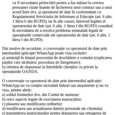
va fi necesitatea prelucrării pentru a lua măsuri la cererea
persoanei vizate înainte de încheierea unui contract sau a unui
acord între dvs. și operatorul de date în conformitate cu
Regulamentul Serviciului de Informare și Educație (art. 6 alin.
1 litera b din RGPD); iar în alte cazuri, interesul legitim al
operatorului de date (art. 6 alin. 1 litera f din RGPD) constând
în necesitatea de a rezolva problema semnalată legată de
operațiunile comerciale ale operatorului de date (art. 6 alin. 1
litera f din RGPD).
Din motive de securitate, o conversație cu operatorul de date prin
intermediul aplicației WhatsApp poate viza exclusiv:
a) asistență în timpul procesului de deschidere a contului (explicarea
pașilor care alcătuiesc procedura de înregistrare);
b) oferirea de răspunsuri la întrebările clienților cu privire la
operațiunile OANDA.
O conversație cu operatorul de date prin intermediul aplicației
WhatsApp nu va conține niciodată linkuri sau atașamente și nu va
viza, printre altele:
a) soldul fondurilor dvs. din Contul de numerar;
b) orice aspecte legate de executarea tranzacțiilor;
c) plasarea sau modificarea ordinelor;
d) modificarea sau actualizarea datelor personale ale clientului;
e) transmiterea instrucțiunilor pentru depunerea sau retragerea de