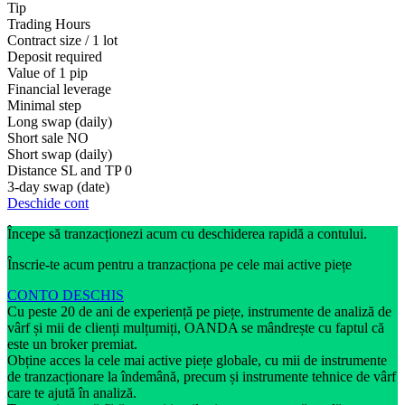
Tip
Trading Hours
Contract size / 1 lot
Deposit required
Value of 1 pip
Financial leverage
Minimal step
Long swap (daily)
Short sale
NO
Short swap (daily)
Distance SL and TP
0
3-day swap (date)
Deschide cont
Începe să tranzacționezi acum cu deschiderea rapidă a contului.
Înscrie-te acum pentru a tranzacționa pe cele mai active piețe
CONTO DESCHIS
Cu peste 20 de ani de experiență pe piețe, instrumente de analiză de
vârf și mii de clienți mulțumiți, OANDA se mândrește cu faptul că
este un broker premiat.
Obține acces la cele mai active piețe globale, cu mii de instrumente
de tranzacționare la îndemână, precum și instrumente tehnice de vârf
care te ajută în analiză.