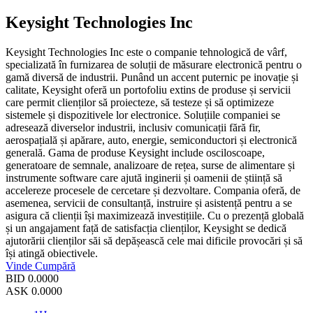
Keysight Technologies Inc
Keysight Technologies Inc este o companie tehnologică de vârf,
specializată în furnizarea de soluții de măsurare electronică pentru o
gamă diversă de industrii. Punând un accent puternic pe inovație și
calitate, Keysight oferă un portofoliu extins de produse și servicii
care permit clienților să proiecteze, să testeze și să optimizeze
sistemele și dispozitivele lor electronice. Soluțiile companiei se
adresează diverselor industrii, inclusiv comunicații fără fir,
aerospațială și apărare, auto, energie, semiconductori și electronică
generală. Gama de produse Keysight include osciloscoape,
generatoare de semnale, analizoare de rețea, surse de alimentare și
instrumente software care ajută inginerii și oamenii de știință să
accelereze procesele de cercetare și dezvoltare. Compania oferă, de
asemenea, servicii de consultanță, instruire și asistență pentru a se
asigura că clienții își maximizează investițiile. Cu o prezență globală
și un angajament față de satisfacția clienților, Keysight se dedică
ajutorării clienților săi să depășească cele mai dificile provocări și să
își atingă obiectivele.
Vinde
Cumpără
BID
0.0000
ASK
0.0000