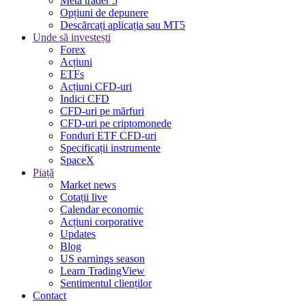
Meta trader 5
Opțiuni de depunere
Descărcați aplicația sau MT5
Unde să investești
Forex
Acțiuni
ETFs
Acțiuni CFD-uri
Indici CFD
CFD-uri pe mărfuri
CFD-uri pe criptomonede
Fonduri ETF CFD-uri
Specificații instrumente
SpaceX
Piață
Market news
Cotații live
Calendar economic
Acțiuni corporative
Updates
Blog
US earnings season
Learn TradingView
Sentimentul clienților
Contact