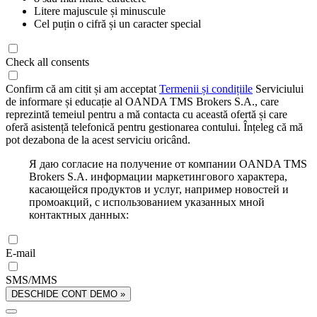
Litere majuscule și minuscule
Cel puțin o cifră și un caracter special
Check all consents
Confirm că am citit și am acceptat
Termenii și condițiile
Serviciului
de informare și educație al OANDA TMS Brokers S.A., care
reprezintă temeiul pentru a mă contacta cu această ofertă și care
oferă asistență telefonică pentru gestionarea contului. Înțeleg că mă
pot dezabona de la acest serviciu oricând.
Я даю согласие на получение от компании OANDA TMS
Brokers S.A. информации маркетингового характера,
касающейся продуктов и услуг, например новостей и
промоакций, с использованием указанных мной
контактных данных:
E-mail
SMS/MMS
DESCHIDE CONT DEMO »