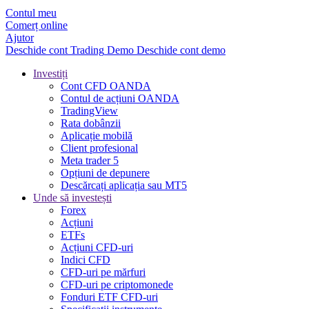
Contul meu
Comerț online
Ajutor
Deschide cont
Trading
Demo
Deschide cont demo
Investiți
Cont CFD OANDA
Contul de acțiuni OANDA
TradingView
Rata dobânzii
Aplicație mobilă
Client profesional
Meta trader 5
Opțiuni de depunere
Descărcați aplicația sau MT5
Unde să investești
Forex
Acțiuni
ETFs
Acțiuni CFD-uri
Indici CFD
CFD-uri pe mărfuri
CFD-uri pe criptomonede
Fonduri ETF CFD-uri