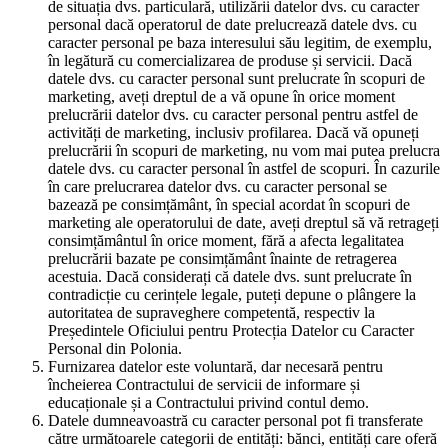
de situația dvs. particulară, utilizării datelor dvs. cu caracter
personal dacă operatorul de date prelucrează datele dvs. cu
caracter personal pe baza interesului său legitim, de exemplu,
în legătură cu comercializarea de produse și servicii. Dacă
datele dvs. cu caracter personal sunt prelucrate în scopuri de
marketing, aveți dreptul de a vă opune în orice moment
prelucrării datelor dvs. cu caracter personal pentru astfel de
activități de marketing, inclusiv profilarea. Dacă vă opuneți
prelucrării în scopuri de marketing, nu vom mai putea prelucra
datele dvs. cu caracter personal în astfel de scopuri. În cazurile
în care prelucrarea datelor dvs. cu caracter personal se
bazează pe consimțământ, în special acordat în scopuri de
marketing ale operatorului de date, aveți dreptul să vă retrageți
consimțământul în orice moment, fără a afecta legalitatea
prelucrării bazate pe consimțământ înainte de retragerea
acestuia. Dacă considerați că datele dvs. sunt prelucrate în
contradicție cu cerințele legale, puteți depune o plângere la
autoritatea de supraveghere competentă, respectiv la
Președintele Oficiului pentru Protecția Datelor cu Caracter
Personal din Polonia.
Furnizarea datelor este voluntară, dar necesară pentru
încheierea Contractului de servicii de informare și
educaționale și a Contractului privind contul demo.
Datele dumneavoastră cu caracter personal pot fi transferate
către următoarele categorii de entități: bănci, entități care oferă