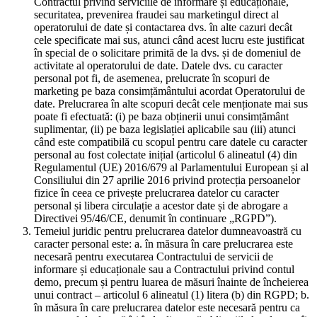
Contractul privind serviciile de informare și educaționale,
securitatea, prevenirea fraudei sau marketingul direct al
operatorului de date și contactarea dvs. în alte cazuri decât
cele specificate mai sus, atunci când acest lucru este justificat
în special de o solicitare primită de la dvs. și de domeniul de
activitate al operatorului de date. Datele dvs. cu caracter
personal pot fi, de asemenea, prelucrate în scopuri de
marketing pe baza consimțământului acordat Operatorului de
date. Prelucrarea în alte scopuri decât cele menționate mai sus
poate fi efectuată: (i) pe baza obținerii unui consimțământ
suplimentar, (ii) pe baza legislației aplicabile sau (iii) atunci
când este compatibilă cu scopul pentru care datele cu caracter
personal au fost colectate inițial (articolul 6 alineatul (4) din
Regulamentul (UE) 2016/679 al Parlamentului European și al
Consiliului din 27 aprilie 2016 privind protecția persoanelor
fizice în ceea ce privește prelucrarea datelor cu caracter
personal și libera circulație a acestor date și de abrogare a
Directivei 95/46/CE, denumit în continuare „RGPD”).
Temeiul juridic pentru prelucrarea datelor dumneavoastră cu
caracter personal este: a. în măsura în care prelucrarea este
necesară pentru executarea Contractului de servicii de
informare și educaționale sau a Contractului privind contul
demo, precum și pentru luarea de măsuri înainte de încheierea
unui contract – articolul 6 alineatul (1) litera (b) din RGPD; b.
în măsura în care prelucrarea datelor este necesară pentru ca