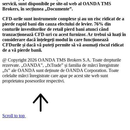
servicii, sunt disponibile pe site-ul web al OANDA TMS
Brokers, în secțiunea „Documente”.
CFD-urile sunt instrumente complexe și au un risc ridicat de a
pierde rapid bani din cauza efectului de levier. 76% din
conturile investitorilor de retail pierd bani atunci când
tranzacționează CFD-uri cu acest furnizor. Ar trebui să luați în
considerare dacă înțelegeți modul în care funcționează
CFDurile și dacă vă puteți permite să vă asumați riscul ridicat
de a vă pierde banii.
@ Copyright 2026 OANDA TMS Brokers S.A. Toate drepturile
rezervate. „OANDA”, „fxTrade” și familia de mărci înregistrate
„fx” ale OANDA sunt deținute de OANDA Corporation. Toate
celelalte mărci înregistrate care apar pe acest site web sunt
proprietatea posesorilor respectivi.
Scroll to top