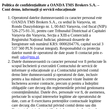
Politica de confidențialitate a OANDA TMS Brokers S.A. –
Cont demo, informații și servicii educaționale
Operatorul datelor dumneavoastră cu caracter personal este
OANDA TMS Brokers S.A., cu sediul în Varșovia, str.
Rondo Daszyńskiego nr. 1, 00-843 Varșovia, cod fiscal (NIP):
526-275-91-31, pentru care Tribunalul Districtual al Capitalei
Varșovia din Varșovia, Secția a XIII-a Comercială a
Registrului Național Judiciar, păstrează dosarele de
înregistrare sub numărul KRS: 0000204776, capital social 3
537 560 PLN (varsat integral). Responsabilul cu protecția
datelor numit de operatorul de date poate fi contactat prin e-
mail:
odo@tms.pl
.
Datele dumneavoastră cu caracter personal vor fi prelucrate în
scopul încheierii și executării Contractului de servicii de
informare și educaționale și a Contractului privind contul
demo între dumneavoastră și operatorul de date, inclusiv
pentru a lua măsuri la cererea persoanei vizate înainte de
încheierea acestor contracte, precum și pentru a îndeplini
obligațiile care decurg din reglementările privind gestionarea
consimțământului. Datele dvs. personale vor fi, de asemenea,
prelucrate în scopul intereselor legitime ale operatorului de
date, cum ar fi exercitarea pretențiilor contractuale legitime
care decurg din Contractul privind contul demo sau din