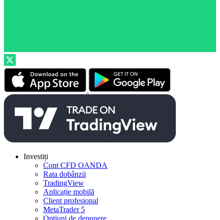
Investiți
Cont CFD OANDA
Rata dobânzii
TradingView
Aplicație mobilă
Client profesional
MetaTrader 5
Opțiuni de depunere