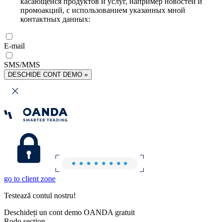
касающейся продуктов и услуг, например новостей и
промоакций, с использованием указанных мной
контактных данных:
E-mail
SMS/MMS
DESCHIDE CONT DEMO »
go to client zone
Testează contul nostru!
Deschideți un cont demo OANDA gratuit
Rodo section