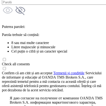
Puterea parolei:
Parola trebuie să conțină:
8 sau mai multe caractere
Litere majuscule și minuscule
Cel puțin o cifră și un caracter special
Check all consents
Confirm că am citit și am acceptat
Termenii și condițiile
Serviciului
de informare și educație al OANDA TMS Brokers S.A., care
reprezintă temeiul pentru a mă contacta cu această ofertă și care
oferă asistență telefonică pentru gestionarea contului. Înțeleg că mă
pot dezabona de la acest serviciu oricând.
Я даю согласие на получение от компании OANDA TMS
Brokers S.A. информации маркетингового характера,