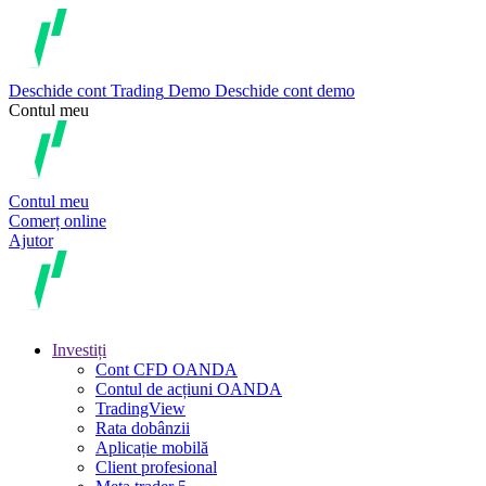
Deschide cont
Trading
Demo
Deschide cont demo
Contul meu
Contul meu
Comerț online
Ajutor
Investiți
Cont CFD OANDA
Contul de acțiuni OANDA
TradingView
Rata dobânzii
Aplicație mobilă
Client profesional