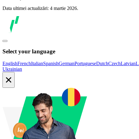
Data ultimei actualizări: 4 martie 2026.
Select your language
English
French
Italian
Spanish
German
Portuguese
Dutch
Czech
Latvian
L
Ukrainian
×