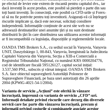
pe efectul de levier este extrem de riscantă pentru capitalul dvs., iar
dacă investiți în acest produs, este posibil să pierdeți o parte din sau
toți banii investiți. În consecință, este posibil ca CFD-urile și Forex-
ul să nu fie potrivite pentru toți investitorii. Asigurați-vă că înțelegeți
riscurile implicate și, dacă este necesar, solicitați consiliere
independentă. Informațiile conținute de acest site web nu se
adresează destinatarilor unei anumite țări și nu sunt destinate
distribuirii în țări în care distribuirea sau utilizarea acestor informații
ar fi incompatibilă cu legislația, dispozițiile și reglementările locale.
OANDA TMS Brokers S.A., cu sediul social în Varșovia, Varșovia
UNIT, Daszyńskiego 1, 00-843, Varșovia, înregistrată la Judecătoria
Capitalei Varșovia din Varșovia, Secția a XIII-a Comercială a
Registrului Tribunalului Național, cu numărul KRS 0000204776,
cod de identificare fiscală 595126127, capital social inițial:
3.537,560 PNL, subscris și vărsat integral. OANDA TMS Brokers
S.A. face obiectul supravegherii Autorității Poloneze de
Supraveghere Financiară, pe baza unei autorizații din 26 aprilie
2004 (KPWiG-4021-54-1/2004).
Varianta de serviciu „Acțiuni” este oferită în vânzare
încrucișată, împreună cu varianta de serviciu „CFD”-uri.
Informații detaliate privind riscurile care decurg din diversele
servicii care fac parte din vânzarea încrucișată, precum și
informații privind costurile și comisioanele asociate acestor