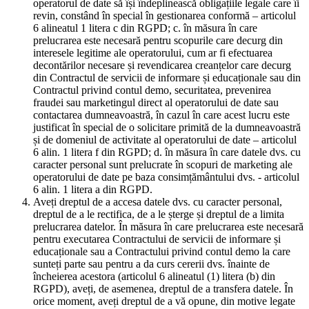
operatorul de date să își îndeplinească obligațiile legale care îi
revin, constând în special în gestionarea conformă – articolul
6 alineatul 1 litera c din RGPD; c. în măsura în care
prelucrarea este necesară pentru scopurile care decurg din
interesele legitime ale operatorului, cum ar fi efectuarea
decontărilor necesare și revendicarea creanțelor care decurg
din Contractul de servicii de informare și educaționale sau din
Contractul privind contul demo, securitatea, prevenirea
fraudei sau marketingul direct al operatorului de date sau
contactarea dumneavoastră, în cazul în care acest lucru este
justificat în special de o solicitare primită de la dumneavoastră
și de domeniul de activitate al operatorului de date – articolul
6 alin. 1 litera f din RGPD; d. în măsura în care datele dvs. cu
caracter personal sunt prelucrate în scopuri de marketing ale
operatorului de date pe baza consimțământului dvs. - articolul
6 alin. 1 litera a din RGPD.
Aveți dreptul de a accesa datele dvs. cu caracter personal,
dreptul de a le rectifica, de a le șterge și dreptul de a limita
prelucrarea datelor. În măsura în care prelucrarea este necesară
pentru executarea Contractului de servicii de informare și
educaționale sau a Contractului privind contul demo la care
sunteți parte sau pentru a da curs cererii dvs. înainte de
încheierea acestora (articolul 6 alineatul (1) litera (b) din
RGPD), aveți, de asemenea, dreptul de a transfera datele. În
orice moment, aveți dreptul de a vă opune, din motive legate