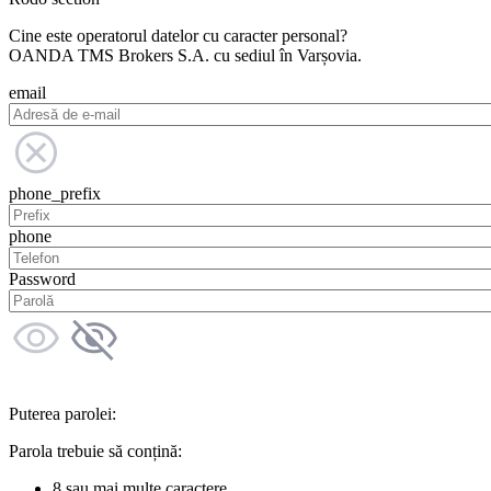
Cine este operatorul datelor cu caracter personal?
OANDA TMS Brokers S.A. cu sediul în Varșovia.
email
phone_prefix
phone
Password
Puterea parolei:
Parola trebuie să conțină:
8 sau mai multe caractere