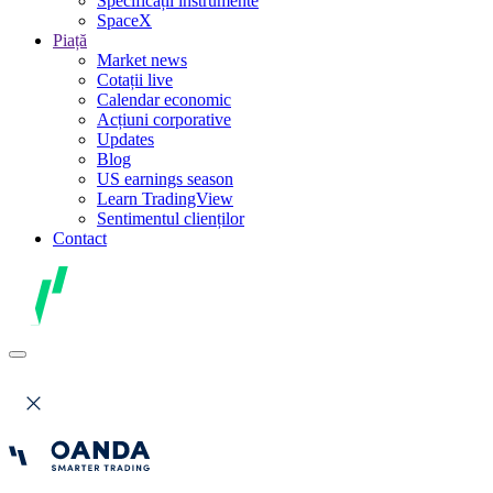
Specificații instrumente
SpaceX
Piață
Market news
Cotații live
Calendar economic
Acțiuni corporative
Updates
Blog
US earnings season
Learn TradingView
Sentimentul clienților
Contact