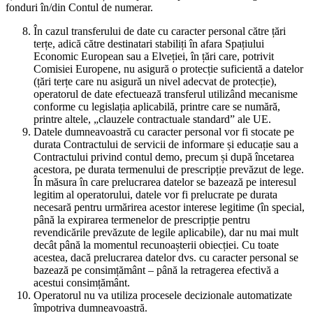
fonduri în/din Contul de numerar.
În cazul transferului de date cu caracter personal către țări
terțe, adică către destinatari stabiliți în afara Spațiului
Economic European sau a Elveției, în țări care, potrivit
Comisiei Europene, nu asigură o protecție suficientă a datelor
(țări terțe care nu asigură un nivel adecvat de protecție),
operatorul de date efectuează transferul utilizând mecanisme
conforme cu legislația aplicabilă, printre care se numără,
printre altele, „clauzele contractuale standard” ale UE.
Datele dumneavoastră cu caracter personal vor fi stocate pe
durata Contractului de servicii de informare și educație sau a
Contractului privind contul demo, precum și după încetarea
acestora, pe durata termenului de prescripție prevăzut de lege.
În măsura în care prelucrarea datelor se bazează pe interesul
legitim al operatorului, datele vor fi prelucrate pe durata
necesară pentru urmărirea acestor interese legitime (în special,
până la expirarea termenelor de prescripție pentru
revendicările prevăzute de legile aplicabile), dar nu mai mult
decât până la momentul recunoașterii obiecției. Cu toate
acestea, dacă prelucrarea datelor dvs. cu caracter personal se
bazează pe consimțământ – până la retragerea efectivă a
acestui consimțământ.
Operatorul nu va utiliza procesele decizionale automatizate
împotriva dumneavoastră.