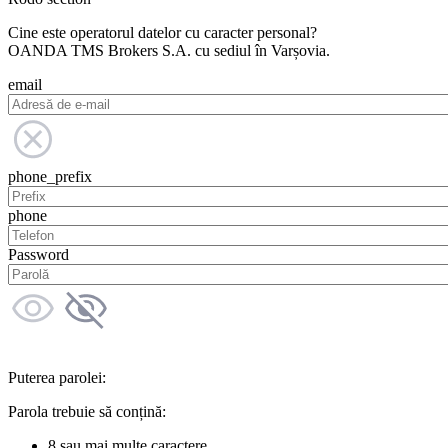
Cine este operatorul datelor cu caracter personal?
OANDA TMS Brokers S.A. cu sediul în Varșovia.
email
phone_prefix
phone
Password
Puterea parolei:
Parola trebuie să conțină:
8 sau mai multe caractere