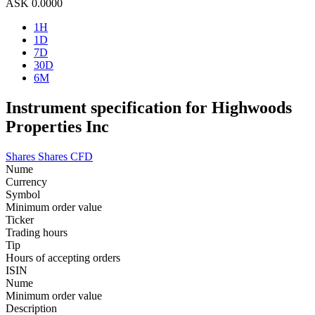
ASK
0.0000
1H
1D
7D
30D
6M
Instrument specification for Highwoods
Properties Inc
Shares
Shares CFD
Nume
Currency
Symbol
Minimum order value
Ticker
Trading hours
Tip
Hours of accepting orders
ISIN
Nume
Minimum order value
Description