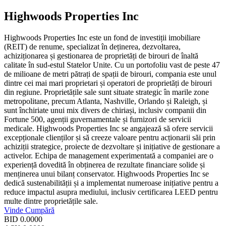
Highwoods Properties Inc
Highwoods Properties Inc este un fond de investiții imobiliare
(REIT) de renume, specializat în deținerea, dezvoltarea,
achiziționarea și gestionarea de proprietăți de birouri de înaltă
calitate în sud-estul Statelor Unite. Cu un portofoliu vast de peste 47
de milioane de metri pătrați de spații de birouri, compania este unul
dintre cei mai mari proprietari și operatori de proprietăți de birouri
din regiune. Proprietățile sale sunt situate strategic în marile zone
metropolitane, precum Atlanta, Nashville, Orlando și Raleigh, și
sunt închiriate unui mix divers de chiriași, inclusiv companii din
Fortune 500, agenții guvernamentale și furnizori de servicii
medicale. Highwoods Properties Inc se angajează să ofere servicii
excepționale clienților și să creeze valoare pentru acționarii săi prin
achiziții strategice, proiecte de dezvoltare și inițiative de gestionare a
activelor. Echipa de management experimentată a companiei are o
experiență dovedită în obținerea de rezultate financiare solide și
menținerea unui bilanț conservator. Highwoods Properties Inc se
dedică sustenabilității și a implementat numeroase inițiative pentru a
reduce impactul asupra mediului, inclusiv certificarea LEED pentru
multe dintre proprietățile sale.
Vinde
Cumpără
BID
0.0000