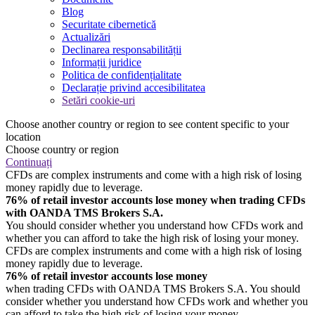
Blog
Securitate cibernetică
Actualizări
Declinarea responsabilității
Informații juridice
Politica de confidențialitate
Declarație privind accesibilitatea
Setări cookie-uri
Choose another country or region to see content specific to your
location
Choose country or region
Continuați
CFDs are complex instruments and come with a high risk of losing
money rapidly due to leverage.
76% of retail investor accounts lose money when trading CFDs
with OANDA TMS Brokers S.A.
You should consider whether you understand how CFDs work and
whether you can afford to take the high risk of losing your money.
CFDs are complex instruments and come with a high risk of losing
money rapidly due to leverage.
76% of retail investor accounts lose money
when trading CFDs with OANDA TMS Brokers S.A. You should
consider whether you understand how CFDs work and whether you
can afford to take the high risk of losing your money.