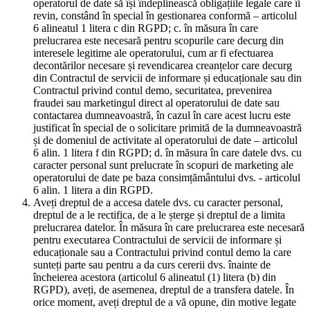
operatorul de date să își îndeplinească obligațiile legale care îi
revin, constând în special în gestionarea conformă – articolul
6 alineatul 1 litera c din RGPD; c. în măsura în care
prelucrarea este necesară pentru scopurile care decurg din
interesele legitime ale operatorului, cum ar fi efectuarea
decontărilor necesare și revendicarea creanțelor care decurg
din Contractul de servicii de informare și educaționale sau din
Contractul privind contul demo, securitatea, prevenirea
fraudei sau marketingul direct al operatorului de date sau
contactarea dumneavoastră, în cazul în care acest lucru este
justificat în special de o solicitare primită de la dumneavoastră
și de domeniul de activitate al operatorului de date – articolul
6 alin. 1 litera f din RGPD; d. în măsura în care datele dvs. cu
caracter personal sunt prelucrate în scopuri de marketing ale
operatorului de date pe baza consimțământului dvs. - articolul
6 alin. 1 litera a din RGPD.
Aveți dreptul de a accesa datele dvs. cu caracter personal,
dreptul de a le rectifica, de a le șterge și dreptul de a limita
prelucrarea datelor. În măsura în care prelucrarea este necesară
pentru executarea Contractului de servicii de informare și
educaționale sau a Contractului privind contul demo la care
sunteți parte sau pentru a da curs cererii dvs. înainte de
încheierea acestora (articolul 6 alineatul (1) litera (b) din
RGPD), aveți, de asemenea, dreptul de a transfera datele. În
orice moment, aveți dreptul de a vă opune, din motive legate