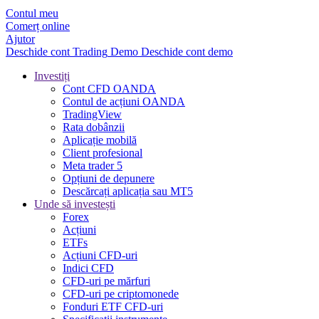
Contul meu
Comerț online
Ajutor
Deschide cont
Trading
Demo
Deschide cont demo
Investiți
Cont CFD OANDA
Contul de acțiuni OANDA
TradingView
Rata dobânzii
Aplicație mobilă
Client profesional
Meta trader 5
Opțiuni de depunere
Descărcați aplicația sau MT5
Unde să investești
Forex
Acțiuni
ETFs
Acțiuni CFD-uri
Indici CFD
CFD-uri pe mărfuri
CFD-uri pe criptomonede
Fonduri ETF CFD-uri