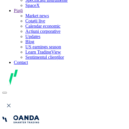
Specificații instrumente
SpaceX
Piață
Market news
Cotații live
Calendar economic
Acțiuni corporative
Updates
Blog
US earnings season
Learn TradingView
Sentimentul clienților
Contact