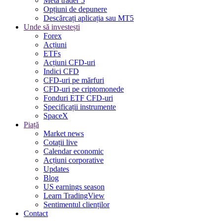
Meta trader 5
Opțiuni de depunere
Descărcați aplicația sau MT5
Unde să investești
Forex
Acțiuni
ETFs
Acțiuni CFD-uri
Indici CFD
CFD-uri pe mărfuri
CFD-uri pe criptomonede
Fonduri ETF CFD-uri
Specificații instrumente
SpaceX
Piață
Market news
Cotații live
Calendar economic
Acțiuni corporative
Updates
Blog
US earnings season
Learn TradingView
Sentimentul clienților
Contact