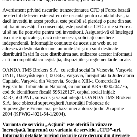
Avertisment privind riscurile: tranzacționarea CFD și Forex bazată
pe efectul de levier este extrem de riscantă pentru capitalul dvs., iar
dacă investiți în acest produs, este posibil să pierdeți o parte din sau
toți banii investiți. În consecință, este posibil ca CFD-urile și Forex-
ul să nu fie potrivite pentru toți investitorii. Asigurați-vă că înțelegeți
riscurile implicate și, dacă este necesar, solicitați consiliere
independentă. Informațiile conținute de acest site web nu se
adresează destinatarilor unei anumite țări și nu sunt destinate
distribuirii în țări în care distribuirea sau utilizarea acestor informații
ar fi incompatibilă cu legislația, dispozițiile și reglementările locale.
OANDA TMS Brokers S.A., cu sediul social în Varșovia, Varșovia
UNIT, Daszyńskiego 1, 00-843, Varșovia, înregistrată la Judecătoria
Capitalei Varșovia din Varșovia, Secția a XIII-a Comercială a
Registrului Tribunalului Național, cu numărul KRS 0000204776,
cod de identificare fiscală 595126127, capital social inițial:
3.537,560 PNL, subscris și vărsat integral. OANDA TMS Brokers
S.A. face obiectul supravegherii Autorității Poloneze de
Supraveghere Financiară, pe baza unei autorizații din 26 aprilie
2004 (KPWiG-4021-54-1/2004).
Varianta de serviciu „Acțiuni” este oferită în vânzare
încrucișată, împreună cu varianta de serviciu „CFD”-uri.
Informații detaliate privind riscurile care decurg din diversele