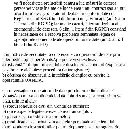
va fi necesitatea prelucrării pentru a lua măsuri la cererea
persoanei vizate înainte de încheierea unui contract sau a unui
acord între dvs. și operatorul de date în conformitate cu
Regulamentul Serviciului de Informare și Educație (art. 6 alin.
1 litera b din RGPD); iar în alte cazuri, interesul legitim al
operatorului de date (art. 6 alin. 1 litera f din RGPD) constând
în necesitatea de a rezolva problema semnalată legată de
operațiunile comerciale ale operatorului de date (art. 6 alin. 1
litera f din RGPD).
Din motive de securitate, o conversație cu operatorul de date prin
intermediul aplicației WhatsApp poate viza exclusiv:
a) asistență în timpul procesului de deschidere a contului (explicarea
pașilor care alcătuiesc procedura de înregistrare);
b) oferirea de răspunsuri la întrebările clienților cu privire la
operațiunile OANDA.
O conversație cu operatorul de date prin intermediul aplicației
WhatsApp nu va conține niciodată linkuri sau atașamente și nu va
viza, printre altele:
a) soldul fondurilor dvs. din Contul de numerar;
b) orice aspecte legate de executarea tranzacțiilor;
c) plasarea sau modificarea ordinelor;
d) modificarea sau actualizarea datelor personale ale clientului;
e) transmiterea instrucțiunilor pentru depunerea sau retragerea de