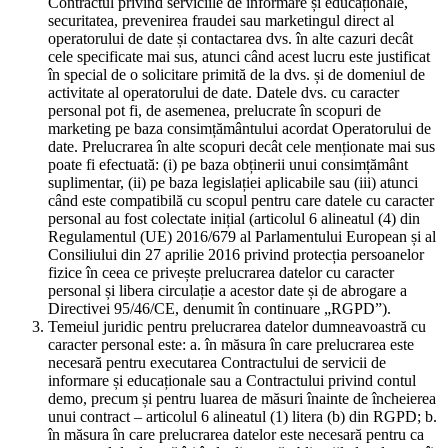
Contractul privind serviciile de informare și educaționale,
securitatea, prevenirea fraudei sau marketingul direct al
operatorului de date și contactarea dvs. în alte cazuri decât
cele specificate mai sus, atunci când acest lucru este justificat
în special de o solicitare primită de la dvs. și de domeniul de
activitate al operatorului de date. Datele dvs. cu caracter
personal pot fi, de asemenea, prelucrate în scopuri de
marketing pe baza consimțământului acordat Operatorului de
date. Prelucrarea în alte scopuri decât cele menționate mai sus
poate fi efectuată: (i) pe baza obținerii unui consimțământ
suplimentar, (ii) pe baza legislației aplicabile sau (iii) atunci
când este compatibilă cu scopul pentru care datele cu caracter
personal au fost colectate inițial (articolul 6 alineatul (4) din
Regulamentul (UE) 2016/679 al Parlamentului European și al
Consiliului din 27 aprilie 2016 privind protecția persoanelor
fizice în ceea ce privește prelucrarea datelor cu caracter
personal și libera circulație a acestor date și de abrogare a
Directivei 95/46/CE, denumit în continuare „RGPD”).
Temeiul juridic pentru prelucrarea datelor dumneavoastră cu
caracter personal este: a. în măsura în care prelucrarea este
necesară pentru executarea Contractului de servicii de
informare și educaționale sau a Contractului privind contul
demo, precum și pentru luarea de măsuri înainte de încheierea
unui contract – articolul 6 alineatul (1) litera (b) din RGPD; b.
în măsura în care prelucrarea datelor este necesară pentru ca