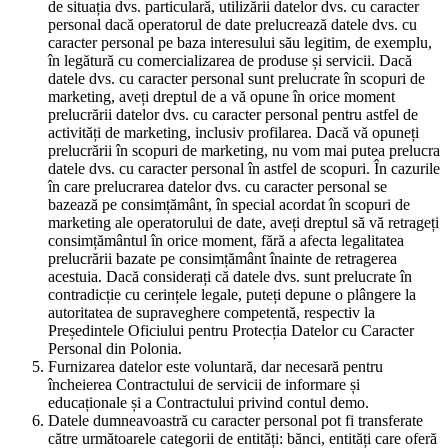
de situația dvs. particulară, utilizării datelor dvs. cu caracter
personal dacă operatorul de date prelucrează datele dvs. cu
caracter personal pe baza interesului său legitim, de exemplu,
în legătură cu comercializarea de produse și servicii. Dacă
datele dvs. cu caracter personal sunt prelucrate în scopuri de
marketing, aveți dreptul de a vă opune în orice moment
prelucrării datelor dvs. cu caracter personal pentru astfel de
activități de marketing, inclusiv profilarea. Dacă vă opuneți
prelucrării în scopuri de marketing, nu vom mai putea prelucra
datele dvs. cu caracter personal în astfel de scopuri. În cazurile
în care prelucrarea datelor dvs. cu caracter personal se
bazează pe consimțământ, în special acordat în scopuri de
marketing ale operatorului de date, aveți dreptul să vă retrageți
consimțământul în orice moment, fără a afecta legalitatea
prelucrării bazate pe consimțământ înainte de retragerea
acestuia. Dacă considerați că datele dvs. sunt prelucrate în
contradicție cu cerințele legale, puteți depune o plângere la
autoritatea de supraveghere competentă, respectiv la
Președintele Oficiului pentru Protecția Datelor cu Caracter
Personal din Polonia.
Furnizarea datelor este voluntară, dar necesară pentru
încheierea Contractului de servicii de informare și
educaționale și a Contractului privind contul demo.
Datele dumneavoastră cu caracter personal pot fi transferate
către următoarele categorii de entități: bănci, entități care oferă