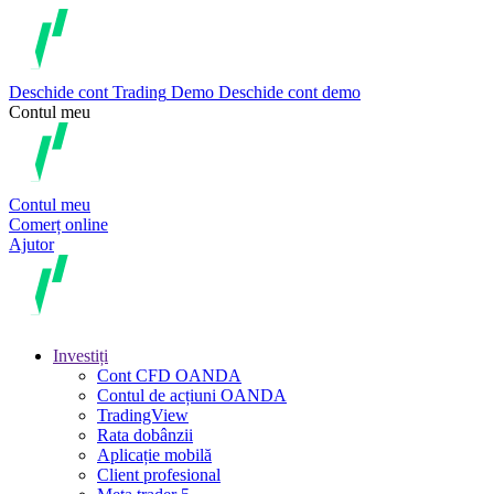
Deschide cont
Trading
Demo
Deschide cont demo
Contul meu
Contul meu
Comerț online
Ajutor
Investiți
Cont CFD OANDA
Contul de acțiuni OANDA
TradingView
Rata dobânzii
Aplicație mobilă
Client profesional