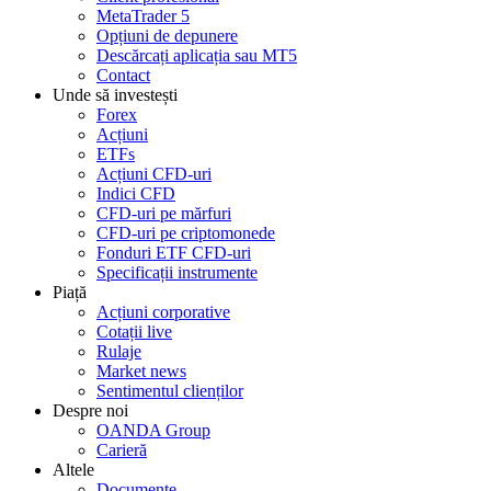
MetaTrader 5
Opțiuni de depunere
Descărcați aplicația sau MT5
Contact
Unde să investești
Forex
Acțiuni
ETFs
Acțiuni CFD-uri
Indici CFD
CFD-uri pe mărfuri
CFD-uri pe criptomonede
Fonduri ETF CFD-uri
Specificații instrumente
Piață
Acțiuni corporative
Cotații live
Rulaje
Market news
Sentimentul clienților
Despre noi
OANDA Group
Carieră
Altele
Documente