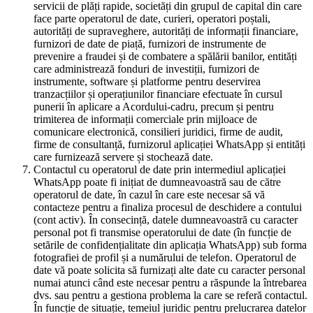
servicii de plăți rapide, societăți din grupul de capital din care
face parte operatorul de date, curieri, operatori poștali,
autorități de supraveghere, autorități de informații financiare,
furnizori de date de piață, furnizori de instrumente de
prevenire a fraudei și de combatere a spălării banilor, entități
care administrează fonduri de investiții, furnizori de
instrumente, software și platforme pentru deservirea
tranzacțiilor și operațiunilor financiare efectuate în cursul
punerii în aplicare a Acordului-cadru, precum și pentru
trimiterea de informații comerciale prin mijloace de
comunicare electronică, consilieri juridici, firme de audit,
firme de consultanță, furnizorul aplicației WhatsApp și entități
care furnizează servere și stochează date.
Contactul cu operatorul de date prin intermediul aplicației
WhatsApp poate fi inițiat de dumneavoastră sau de către
operatorul de date, în cazul în care este necesar să vă
contacteze pentru a finaliza procesul de deschidere a contului
(cont activ). În consecință, datele dumneavoastră cu caracter
personal pot fi transmise operatorului de date (în funcție de
setările de confidențialitate din aplicația WhatsApp) sub forma
fotografiei de profil și a numărului de telefon. Operatorul de
date vă poate solicita să furnizați alte date cu caracter personal
numai atunci când este necesar pentru a răspunde la întrebarea
dvs. sau pentru a gestiona problema la care se referă contactul.
În funcție de situație, temeiul juridic pentru prelucrarea datelor