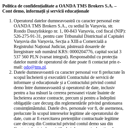
Politica de confidențialitate a OANDA TMS Brokers S.A. –
Cont demo, informații și servicii educaționale
Operatorul datelor dumneavoastră cu caracter personal este
OANDA TMS Brokers S.A., cu sediul în Varșovia, str.
Rondo Daszyńskiego nr. 1, 00-843 Varșovia, cod fiscal (NIP):
526-275-91-31, pentru care Tribunalul Districtual al Capitalei
Varșovia din Varșovia, Secția a XIII-a Comercială a
Registrului Național Judiciar, păstrează dosarele de
înregistrare sub numărul KRS: 0000204776, capital social 3
537 560 PLN (varsat integral). Responsabilul cu protecția
datelor numit de operatorul de date poate fi contactat prin e-
mail:
odo@tms.pl
.
Datele dumneavoastră cu caracter personal vor fi prelucrate în
scopul încheierii și executării Contractului de servicii de
informare și educaționale și a Contractului privind contul
demo între dumneavoastră și operatorul de date, inclusiv
pentru a lua măsuri la cererea persoanei vizate înainte de
încheierea acestor contracte, precum și pentru a îndeplini
obligațiile care decurg din reglementările privind gestionarea
consimțământului. Datele dvs. personale vor fi, de asemenea,
prelucrate în scopul intereselor legitime ale operatorului de
date, cum ar fi exercitarea pretențiilor contractuale legitime
care decurg din Contractul privind contul demo sau din