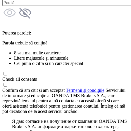
Puterea parolei:
Parola trebuie să conțină:
8 sau mai multe caractere
Litere majuscule și minuscule
Cel puțin o cifră și un caracter special
Check all consents
Confirm că am citit și am acceptat
Termenii și condițiile
Serviciului
de informare și educație al OANDA TMS Brokers S.A., care
reprezintă temeiul pentru a mă contacta cu această ofertă și care
oferă asistență telefonică pentru gestionarea contului. Înțeleg că mă
pot dezabona de la acest serviciu oricând.
Я даю согласие на получение от компании OANDA TMS
Brokers S.A. информации маркетингового характера,