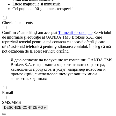
Litere majuscule și minuscule
Cel puțin o cifră și un caracter special
Check all consents
Confirm că am citit și am acceptat
Termenii și condițiile
Serviciului
de informare și educație al OANDA TMS Brokers S.A., care
reprezintă temeiul pentru a mă contacta cu această ofertă și care
oferă asistență telefonică pentru gestionarea contului. Înțeleg că mă
pot dezabona de la acest serviciu oricând.
Я даю согласие на получение от компании OANDA TMS
Brokers S.A. информации маркетингового характера,
касающейся продуктов и услуг, например новостей и
промоакций, с использованием указанных мной
контактных данных:
E-mail
SMS/MMS
DESCHIDE CONT DEMO »