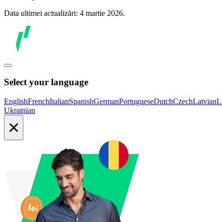
Data ultimei actualizări: 4 martie 2026.
Select your language
English
French
Italian
Spanish
German
Portuguese
Dutch
Czech
Latvian
L
Ukrainian
×