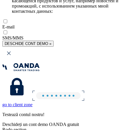
касающейся продуктов и услуг, например новостей и
промоакций, с использованием указанных мной
контактных данных:
E-mail
SMS/MMS
DESCHIDE CONT DEMO »
go to client zone
Testează contul nostru!
Deschideți un cont demo OANDA gratuit
Rodo section