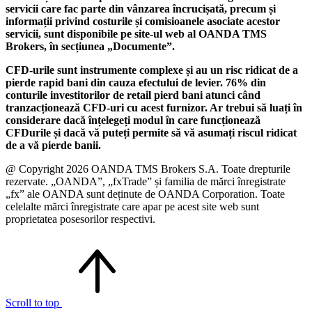
servicii care fac parte din vânzarea încrucișată, precum și
informații privind costurile și comisioanele asociate acestor
servicii, sunt disponibile pe site-ul web al OANDA TMS
Brokers, în secțiunea „Documente”.
CFD-urile sunt instrumente complexe și au un risc ridicat de a
pierde rapid bani din cauza efectului de levier. 76% din
conturile investitorilor de retail pierd bani atunci când
tranzacționează CFD-uri cu acest furnizor. Ar trebui să luați în
considerare dacă înțelegeți modul în care funcționează
CFDurile și dacă vă puteți permite să vă asumați riscul ridicat
de a vă pierde banii.
@ Copyright 2026 OANDA TMS Brokers S.A. Toate drepturile
rezervate. „OANDA”, „fxTrade” și familia de mărci înregistrate
„fx” ale OANDA sunt deținute de OANDA Corporation. Toate
celelalte mărci înregistrate care apar pe acest site web sunt
proprietatea posesorilor respectivi.
Scroll to top