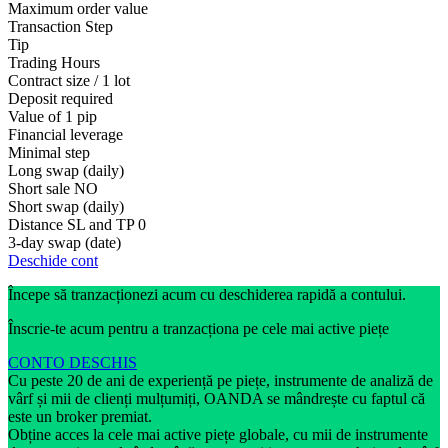
Maximum order value
Transaction Step
Tip
Trading Hours
Contract size / 1 lot
Deposit required
Value of 1 pip
Financial leverage
Minimal step
Long swap (daily)
Short sale
NO
Short swap (daily)
Distance SL and TP
0
3-day swap (date)
Deschide cont
Începe să tranzacționezi acum cu deschiderea rapidă a contului.
Înscrie-te acum pentru a tranzacționa pe cele mai active piețe
CONTO DESCHIS
Cu peste 20 de ani de experiență pe piețe, instrumente de analiză de
vârf și mii de clienți mulțumiți, OANDA se mândrește cu faptul că
este un broker premiat.
Obține acces la cele mai active piețe globale, cu mii de instrumente