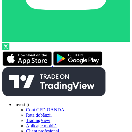
Investiți
Cont CFD OANDA
Rata dobânzii
TradingView
Aplicație mobilă
Client profesional