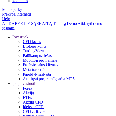
kontaktas
Mano paskyra
Prekyba internetu
Help
ATIDARYKITE SĄSKAITĄ
Trading
Demo
Atidaryti demo
sąskaitą
Investuok
CFD konts
Brokeru konts
TradingView
Palūkanų už lėšas
Mobilioji programėlė
Profesionalus klientas
Meta trader 5
Papildyk sąskaitą
Atsisiųsti programėlę arba MT5
į ką investuoti
Forex
Akcijų
ETFs
Akcijų CFD
Ideksai CFD
CFD žaliavos