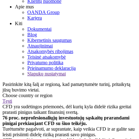
Klientų nuomonė
Apie mus
OANDA Group
Karjera
Kiti
Dokumentai
Blog
Kibernetinis saugumas
Atnaujinimai
Atsakomybės ribojimas
Teisinė atsakomybė
Privatumo politika
Prieinamumo deklaracija
Slapukų nustatymai
Pasirinkite kitą šalį ar regioną, kad pamatytumėte turinį, pritaikytą
jūsų buvimo vietai.
Choose country or region
Tęsti
CFD yra sudėtingos priemonės, dėl kurių kyla didelė rizika greitai
prarasti pinigus taikant finansinį svertą.
76 proc. neprofesionaliųjų investuotojų sąskaitų prarandami
pinigai prekiaujant CFD su šiuo teikėju.
Turėtumėte pagalvoti, ar suprantate, kaip veikia CFD ir ar galite sau
leisti prisiimti didelę riziką prarasti savo pinigus.