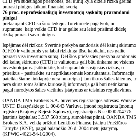
CFD yra sudėtingos priemonės, dėl kurių kyla didelė rizika greitai
prarasti pinigus taikant finansinį svertą.
76 proc. neprofesionaliųjų investuotojų sąskaitų prarandami
pinigai
prekiaujant CFD su šiuo teikėju. Turėtumėte pagalvoti, ar
suprantate, kaip veikia CFD ir ar galite sau leisti prisiimti didelę
riziką prarasti savo pinigus.
Ispėjimas dėl rizikos: Svertinė prekyba sandoriais dėl kainų skirtumo
(CFD) ir valiutomis yra labai rizikinga jūsų kapitalui, nes galite
prarasti visa investuota sumą. Dėl šios priežasties prekyba sandoriais
dėl kainų skirtumo (CFD) ir valiutomis gali būti tinkama ne visiems
investuotojams. Įsitikinkite, kad suprantate susijusias rizikas, o
prireikus – pasitarkite su nepriklausomais konsultantais. Informacija
pateikta šiame tinklapyje nera nukreipta į tam tikros šalies klientus, ir
nera skirta toms šalims kuriose šį informacija gali būti netinkama
pagal nurodytos šalies vietinius įstatymus ar teisinius reguliavimus.
OANDA TMS Brokers S.A. buveinės registracijos adresas: Warsaw
UNIT, Daszyńskiego 1, 00-843 Varšuva, įmonė registruota Įmonių
registre (Krajowy Rejestr Sądowy), registracijos Nr.: 0000204776.
Įstatinis kapitalas: 3,537.560 zlotų, sumokėtas pilnai. OANDA TMS
Brokers S.A. veiklą prižiuri Lenkijos Finansų Įstaigų Priežiūros
Tarnyba (KNF), pagal balandžio 26 d. 2004 metų įstatymą.
(KPWiG-4021-54-1/2004).