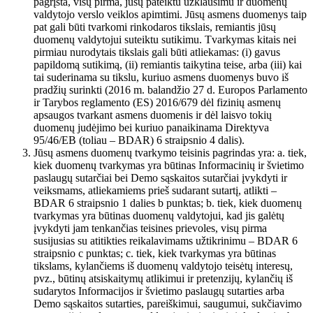
pagrįsta, visų pirma, jūsų pateiktu užklausimu ir duomenų
valdytojo verslo veiklos apimtimi. Jūsų asmens duomenys taip
pat gali būti tvarkomi rinkodaros tikslais, remiantis jūsų
duomenų valdytojui suteiktu sutikimu. Tvarkymas kitais nei
pirmiau nurodytais tikslais gali būti atliekamas: (i) gavus
papildomą sutikimą, (ii) remiantis taikytina teise, arba (iii) kai
tai suderinama su tikslu, kuriuo asmens duomenys buvo iš
pradžių surinkti (2016 m. balandžio 27 d. Europos Parlamento
ir Tarybos reglamento (ES) 2016/679 dėl fizinių asmenų
apsaugos tvarkant asmens duomenis ir dėl laisvo tokių
duomenų judėjimo bei kuriuo panaikinama Direktyva
95/46/EB (toliau – BDAR) 6 straipsnio 4 dalis).
Jūsų asmens duomenų tvarkymo teisinis pagrindas yra: a. tiek,
kiek duomenų tvarkymas yra būtinas Informacinių ir švietimo
paslaugų sutarčiai bei Demo sąskaitos sutarčiai įvykdyti ir
veiksmams, atliekamiems prieš sudarant sutartį, atlikti –
BDAR 6 straipsnio 1 dalies b punktas; b. tiek, kiek duomenų
tvarkymas yra būtinas duomenų valdytojui, kad jis galėtų
įvykdyti jam tenkančias teisines prievoles, visų pirma
susijusias su atitikties reikalavimams užtikrinimu – BDAR 6
straipsnio c punktas; c. tiek, kiek tvarkymas yra būtinas
tikslams, kylančiems iš duomenų valdytojo teisėtų interesų,
pvz., būtinų atsiskaitymų atlikimui ir pretenzijų, kylančių iš
sudarytos Informacijos ir švietimo paslaugų sutarties arba
Demo sąskaitos sutarties, pareiškimui, saugumui, sukčiavimo