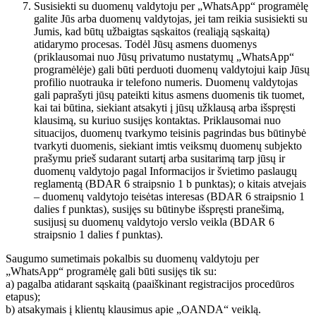
Susisiekti su duomenų valdytoju per „WhatsApp“ programėlę
galite Jūs arba duomenų valdytojas, jei tam reikia susisiekti su
Jumis, kad būtų užbaigtas sąskaitos (realiąją sąskaitą)
atidarymo procesas. Todėl Jūsų asmens duomenys
(priklausomai nuo Jūsų privatumo nustatymų „WhatsApp“
programėlėje) gali būti perduoti duomenų valdytojui kaip Jūsų
profilio nuotrauka ir telefono numeris. Duomenų valdytojas
gali paprašyti jūsų pateikti kitus asmens duomenis tik tuomet,
kai tai būtina, siekiant atsakyti į jūsų užklausą arba išspręsti
klausimą, su kuriuo susijęs kontaktas. Priklausomai nuo
situacijos, duomenų tvarkymo teisinis pagrindas bus būtinybė
tvarkyti duomenis, siekiant imtis veiksmų duomenų subjekto
prašymu prieš sudarant sutartį arba susitarimą tarp jūsų ir
duomenų valdytojo pagal Informacijos ir švietimo paslaugų
reglamentą (BDAR 6 straipsnio 1 b punktas); o kitais atvejais
– duomenų valdytojo teisėtas interesas (BDAR 6 straipsnio 1
dalies f punktas), susijęs su būtinybe išspręsti pranešimą,
susijusį su duomenų valdytojo verslo veikla (BDAR 6
straipsnio 1 dalies f punktas).
Saugumo sumetimais pokalbis su duomenų valdytoju per
„WhatsApp“ programėlę gali būti susijęs tik su:
a) pagalba atidarant sąskaitą (paaiškinant registracijos procedūros
etapus);
b) atsakymais į klientų klausimus apie „OANDA“ veiklą.