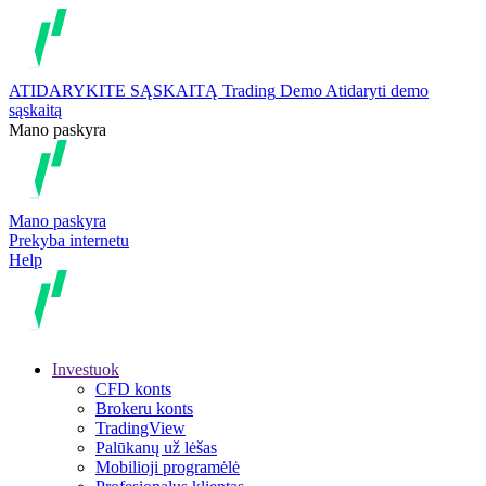
ATIDARYKITE SĄSKAITĄ
Trading
Demo
Atidaryti demo
sąskaitą
Mano paskyra
Mano paskyra
Prekyba internetu
Help
Investuok
CFD konts
Brokeru konts
TradingView
Palūkanų už lėšas
Mobilioji programėlė