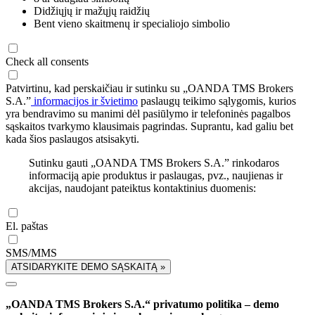
Didžiųjų ir mažųjų raidžių
Bent vieno skaitmenų ir specialiojo simbolio
Check all consents
Patvirtinu, kad perskaičiau ir sutinku su „OANDA TMS Brokers
S.A.”
informacijos ir švietimo
paslaugų teikimo sąlygomis, kurios
yra bendravimo su manimi dėl pasiūlymo ir telefoninės pagalbos
sąskaitos tvarkymo klausimais pagrindas. Suprantu, kad galiu bet
kada šios paslaugos atsisakyti.
Sutinku gauti „OANDA TMS Brokers S.A.” rinkodaros
informaciją apie produktus ir paslaugas, pvz., naujienas ir
akcijas, naudojant pateiktus kontaktinius duomenis:
El. paštas
SMS/MMS
ATSIDARYKITE DEMO SĄSKAITĄ »
„OANDA TMS Brokers S.A.“ privatumo politika – demo