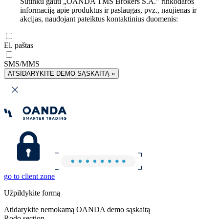
Sutinku gauti „OANDA TMS Brokers S.A.” rinkodaros
informaciją apie produktus ir paslaugas, pvz., naujienas ir
akcijas, naudojant pateiktus kontaktinius duomenis:
El. paštas
SMS/MMS
ATSIDARYKITE DEMO SĄSKAITĄ »
go to client zone
Užpildykite formą
Atidarykite nemokamą OANDA demo sąskaitą
Rodo section