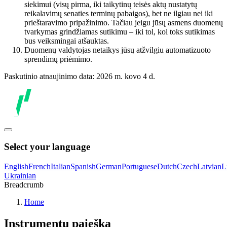
siekimui (visų pirma, iki taikytinų teisės aktų nustatytų
reikalavimų senaties terminų pabaigos), bet ne ilgiau nei iki
prieštaravimo pripažinimo. Tačiau jeigu jūsų asmens duomenų
tvarkymas grindžiamas sutikimu – iki tol, kol toks sutikimas
bus veiksmingai atšauktas.
Duomenų valdytojas netaikys jūsų atžvilgiu automatizuoto
sprendimų priėmimo.
Paskutinio atnaujinimo data: 2026 m. kovo 4 d.
Select your language
English
French
Italian
Spanish
German
Portuguese
Dutch
Czech
Latvian
L
Ukrainian
Breadcrumb
Home
Instrumentų paieška