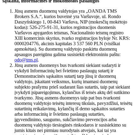
sąskaita, informacinės ir mokomosios paslaugos
Jūsų asmens duomenų valdytojas yra „OANDA TMS
Brokers S.A.“, kurios buveinė yra Varšuvoje, ul. Rondo
Daszyńskiego 1, 00-843 Varšuva, NIP (mokesčių mokėtojo
kodas): 526-275-91-31, kurios registracijos duomenis
Varšuvos apygardos teismas, Nacionalinio teismų registro
XIII komercinis skyrius, tvarko registracijos byloje Nr. KRS:
0000204776, akcinis kapitalas 3 537 560 PLN (visiškai
apmokėtas). Su duomenų valdytojo paskirtu duomenų
apsaugos pareigūnu galima susisiekti elektroniniu paštu:
odo@tms.pl
.
Jūsų asmens duomenys bus tvarkomi siekiant sudaryti ir
vykdyti Informacinių bei švietimo paslaugų sutartį ir
Demonstracinės sąskaitos sutartį tarp jūsų ir duomenų
valdytojo, įskaitant veiksmus, kurių imamasi duomenų
subjekto prašymu prieš sudarant šias sutartis, taip pat siekiant
įvykdyti įsipareigojimus, kylančius iš teisės aktų dėl sutikimo
tvarkymo. Jūsų asmens duomenys taip pat bus tvarkomi
duomenų valdytojo teisėtų interesų tikslais, pavyzdžiui, teisėtų
sutartinių reikalavimų, kylančių iš demo sąskaitos sutarties
arba informacinių ir švietimo paslaugų sutarties,
įgyvendinimo, saugumo, sukčiavimo prevencijos arba
duomenų valdytojo tiesioginės rinkodaros ir susisiekimo su
jumis kitais nei pirmiau nurodytais atvejais, kai tai yra