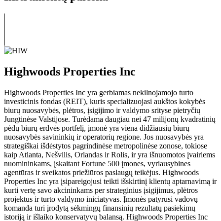
Highwoods Properties Inc
Highwoods Properties Inc yra gerbiamas nekilnojamojo turto
investicinis fondas (REIT), kuris specializuojasi aukštos kokybės
biurų nuosavybės, plėtros, įsigijimo ir valdymo srityse pietryčių
Jungtinėse Valstijose. Turėdama daugiau nei 47 milijonų kvadratinių
pėdų biurų erdvės portfelį, įmonė yra viena didžiausių biurų
nuosavybės savininkių ir operatorių regione. Jos nuosavybės yra
strategiškai išdėstytos pagrindinėse metropolinėse zonose, tokiose
kaip Atlanta, Nešvilis, Orlandas ir Rolis, ir yra išnuomotos įvairiems
nuomininkams, įskaitant Fortune 500 įmones, vyriausybines
agentūras ir sveikatos priežiūros paslaugų teikėjus. Highwoods
Properties Inc yra įsipareigojusi teikti išskirtinį klientų aptarnavimą ir
kurti vertę savo akcininkams per strateginius įsigijimus, plėtros
projektus ir turto valdymo iniciatyvas. Įmonės patyrusi vadovų
komanda turi įrodytą sėkmingų finansinių rezultatų pasiekimų
istoriją ir išlaiko konservatyvų balansą. Highwoods Properties Inc