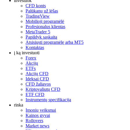
investuok
CFD konts
Palūkanų už lėšas
TradingView
Mobilioji programėlė
Profesionalus klientas
MetaTrader 5
Papildyk sąskaitą
Atsisiųsti programėlę arba MT5
Kontaktas
į ką investuoti
Forex
Akcijų
ETFs
Akcijų CFD
Ideksai CFD
CFD žaliavos
Kriptovaliutų CFD
ETF CFD
Instrumentų specifikacija
rinka
Įmonių veiksmai
Kainos gyvai
Rollovers
Market news