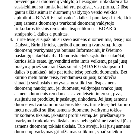
prevencijai ar duomenų valdytojo tiesioginei rinkodarai arba
susisiekimui su jumis, kai tai yra pagrįsta, visų pirma, iš jūsų
gautu užklausimu ir duomenų valdytojo verslo veiklos
apimtimi – BDAR 6 straipsnio 1 dalies f punktas; d. tiek, kiek
jūsų asmens duomenys tvarkomi duomenų valdytojo
rinkodaros tikslais remiantis jūsų sutikimu – BDAR 6
straipsnio 1 dalies a punktas.
Turite teisę susipažinti su savo asmens duomenimis, teisę juos
ištaisyti, ištrinti ir teisę apriboti duomenų tvarkymą. Jeigu
duomenų tvarkymas yra būtinas Informacinių ir švietimo
paslaugų sutarčiai arba Demonstracinės sąskaitos sutarčiai,
kurios šalis esate, įgyvendinti arba imtis veiksmų pagal jūsų
prašymą prieš sudarant šias sutartis (BDAR 6 straipsnio 1
dalies b punktas), taip pat turite teisę perkelti duomenis. Bet
kuriuo metu turite teisę, remdamiesi su jūsų konkrečia
situacija susijusiais motyvais, nesutikti su jūsų asmens
duomenų naudojimu, jei duomenų valdytojas tvarko jūsų
asmens duomenis remdamasis savo teisėtu interesu, pvz.,
susijusiu su produktų ir paslaugų rinkodara. Jei jūsų asmens
duomenys tvarkomi rinkodaros tikslais, turite teisę bet kuriuo
metu nesutikti su jūsų asmens duomenų tvarkymu tokios
rinkodaros tikslais, įskaitant profiliavimą. Jei prieštaraujate
tvarkymui rinkodaros tikslais, mes nebegalėsime tvarkyti jūsų
asmens duomenų tokiais tikslais. Tuo atveju, kai jūsų asmens
duomenų tvarkymas grindžiamas sutikimu, ypač suteiktu