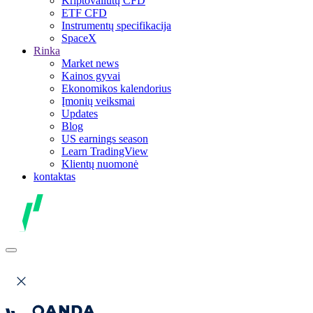
Kriptovaliutų CFD
ETF CFD
Instrumentų specifikacija
SpaceX
Rinka
Market news
Kainos gyvai
Ekonomikos kalendorius
Įmonių veiksmai
Updates
Blog
US earnings season
Learn TradingView
Klientų nuomonė
kontaktas