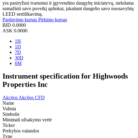
yra pasiryžusi tvarumui ir įgyvendino daugybę iniciatyvų, siekdama
sumažinti savo poveikį aplinkai, įskaitant daugelio savo nuosavybių
LEED sertifikavimą.
Pardavimo kursas
Pirkimo kursas
BID
0.0000
ASK
0.0000
1H
1D
7D
30D
6M
Instrument specification for Highwoods
Properties Inc
Akcijos
Akcijos CFD
Name
Valiuta
Simbolis
Minimali užsakymo vertė
Ticker
Prekybos valandos
Type