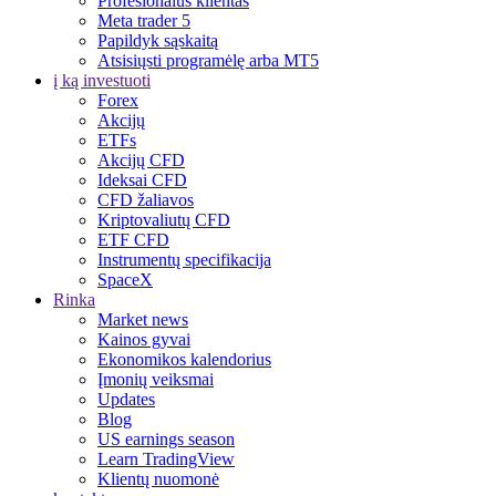
Profesionalus klientas
Meta trader 5
Papildyk sąskaitą
Atsisiųsti programėlę arba MT5
į ką investuoti
Forex
Akcijų
ETFs
Akcijų CFD
Ideksai CFD
CFD žaliavos
Kriptovaliutų CFD
ETF CFD
Instrumentų specifikacija
SpaceX
Rinka
Market news
Kainos gyvai
Ekonomikos kalendorius
Įmonių veiksmai
Updates
Blog
US earnings season
Learn TradingView
Klientų nuomonė