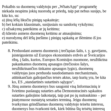
Pokalbis su duomenų valdytoju per „WhatsApp“ programėlę
niekada neapims jokių nuorodų ar priedų, taip pat nebus susijęs, be
kita ko, su:
a) jūsų lėšų likučiu pinigų sąskaitoje;
b) bet kokiais klausimais, susijusiais su sandorių vykdymu;
c) užsakymų pateikimu ar jų keitimu;
d) kliento asmens duomenų keitimu ar atnaujinimu;
e) nurodymų dėl lėšų įnešimo į pinigų sąskaitą ar išėmimo iš jos
pateikimu.
Perduodant asmens duomenis į trečiąsias šalis, t. y. gavėjams,
įsisteigusiems už Europos ekonominės erdvės ar Šveicarijos
ribų, į šalis, kurios, Europos Komisijos nuomone, neužtikrina
pakankamos duomenų apsaugos (trečiosios šalys,
neužtikrinančios tinkamo apsaugos lygio), duomenų
valdytojas juos perduoda naudodamasis mechanizmais,
atitinkančiais galiojančius teisės aktus, tarp kurių yra, be kita
ko, ES „standartinės sutartinės sąlygos“.
Jūsų asmens duomenys bus saugomi visą Informacinių ir
švietimo paslaugų sutarties arba Demonstracinės sąskaitos
sutarties galiojimo laikotarpį, taip pat po jų nutraukimo – per
įstatymuose nustatytą senaties terminą. Jeigu duomenų
tvarkymas grindžiamas duomenų valdytojo teisėtu interesu,
duomenys bus tvarkomi tiek, kiek būtina šių teisėtų interesų