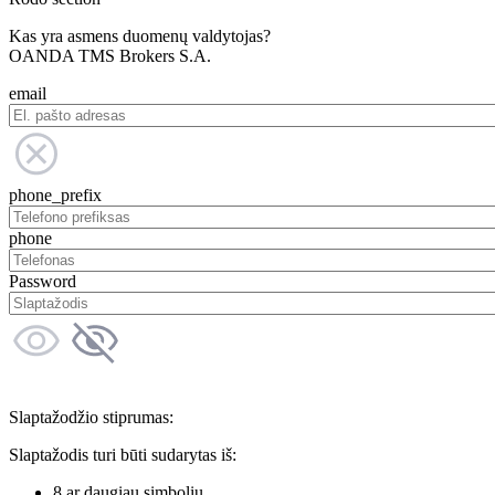
Kas yra asmens duomenų valdytojas?
OANDA TMS Brokers S.A.
email
phone_prefix
phone
Password
Slaptažodžio stiprumas:
Slaptažodis turi būti sudarytas iš:
8 ar daugiau simbolių