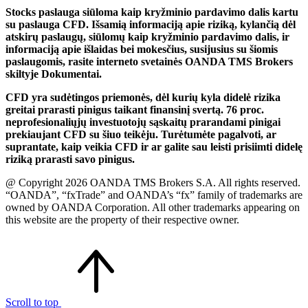
Stocks paslauga siūloma kaip kryžminio pardavimo dalis kartu
su paslauga CFD. Išsamią informaciją apie riziką, kylančią dėl
atskirų paslaugų, siūlomų kaip kryžminio pardavimo dalis, ir
informaciją apie išlaidas bei mokesčius, susijusius su šiomis
paslaugomis, rasite interneto svetainės OANDA TMS Brokers
skiltyje Dokumentai.
CFD yra sudėtingos priemonės, dėl kurių kyla didelė rizika
greitai prarasti pinigus taikant finansinį svertą. 76 proc.
neprofesionaliųjų investuotojų sąskaitų prarandami pinigai
prekiaujant CFD su šiuo teikėju. Turėtumėte pagalvoti, ar
suprantate, kaip veikia CFD ir ar galite sau leisti prisiimti didelę
riziką prarasti savo pinigus.
@ Copyright 2026 OANDA TMS Brokers S.A. All rights reserved.
“OANDA”, “fxTrade” and OANDA’s “fx” family of trademarks are
owned by OANDA Corporation. All other trademarks appearing on
this website are the property of their respective owner.
Scroll to top