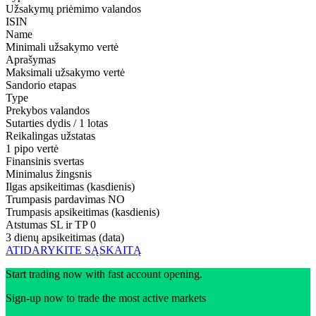
Užsakymų priėmimo valandos
ISIN
Name
Minimali užsakymo vertė
Aprašymas
Maksimali užsakymo vertė
Sandorio etapas
Type
Prekybos valandos
Sutarties dydis / 1 lotas
Reikalingas užstatas
1 pipo vertė
Finansinis svertas
Minimalus žingsnis
Ilgas apsikeitimas (kasdienis)
Trumpasis pardavimas
NO
Trumpasis apsikeitimas (kasdienis)
Atstumas SL ir TP
0
3 dienų apsikeitimas (data)
ATIDARYKITE SĄSKAITĄ
Start trading now with fast account opening.
Sign-up now to trade the most active markets