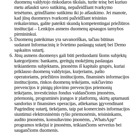
duomenų valdytojo rinkodaros tikslais, turite teisę bet kuriuo
metu atšaukti savo sutikimą, nepažeidžiant tvarkymo
teisėtumo, grindžiamo sutikimu iki jo atšaukimo. Jei manote,
kad jūsų duomenys tvarkomi pažeidžiant teisinius
reikalavimus, galite pateikti skundą kompetentingai priežiūros
institucijai – Lenkijos asmens duomenų apsaugos tarnybos
pirmininkui.
Duomenų pateikimas yra savanoriškas, tačiau būtinas
sudarant Informacinių ir švietimo paslaugų sutartį bei Demo
sąskaitos sutartį.
Jūsų asmens duomenys gali būti perduodami šioms subjektų
kategorijoms: bankams, greitųjų mokėjimų paslaugas
teikiantiems subjektams, įmonėms iš kapitalo grupės, kuriai
priklauso duomenų valdytojas, kurjeriams, pašto
operatoriams, priežiūros institucijoms, finansinės informacijos
institucijoms, rinkos duomenų teikėjams, sukčiavimo
prevencijos ir pinigų plovimo prevencijos priemonių
teikėjams, investicinius fondus valdančioms įmonėms,
priemonių, programinės įrangos ir platformų, skirtų aptarnauti
sandorius ir finansines operacijas, atliekamas įgyvendinant
Pagrindinę sutartį, tiekėjams, taip pat komercinės informacijos
siuntimui elektroninėmis ryšio priemonėmis, teisininkams,
audito įmonėms, konsultavimo įmonėms, „WhatsApp“
programos teikėjui ir įmonėms, teikiančioms serverius bei
saugančioms duomenis.