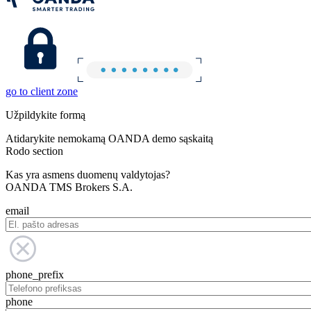
go to client zone
Užpildykite formą
Atidarykite nemokamą OANDA demo sąskaitą
Rodo section
Kas yra asmens duomenų valdytojas?
OANDA TMS Brokers S.A.
email
phone_prefix
phone