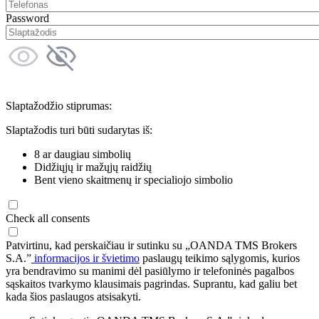
Password
Slaptažodžio stiprumas:
Slaptažodis turi būti sudarytas iš:
8 ar daugiau simbolių
Didžiųjų ir mažųjų raidžių
Bent vieno skaitmenų ir specialiojo simbolio
Check all consents
Patvirtinu, kad perskaičiau ir sutinku su „OANDA TMS Brokers
S.A.”
informacijos ir švietimo
paslaugų teikimo sąlygomis, kurios
yra bendravimo su manimi dėl pasiūlymo ir telefoninės pagalbos
sąskaitos tvarkymo klausimais pagrindas. Suprantu, kad galiu bet
kada šios paslaugos atsisakyti.