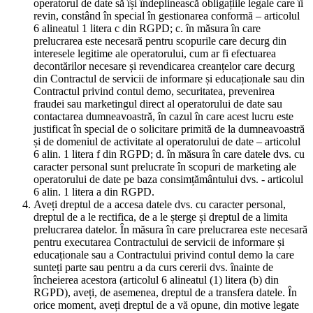
operatorul de date să își îndeplinească obligațiile legale care îi
revin, constând în special în gestionarea conformă – articolul
6 alineatul 1 litera c din RGPD; c. în măsura în care
prelucrarea este necesară pentru scopurile care decurg din
interesele legitime ale operatorului, cum ar fi efectuarea
decontărilor necesare și revendicarea creanțelor care decurg
din Contractul de servicii de informare și educaționale sau din
Contractul privind contul demo, securitatea, prevenirea
fraudei sau marketingul direct al operatorului de date sau
contactarea dumneavoastră, în cazul în care acest lucru este
justificat în special de o solicitare primită de la dumneavoastră
și de domeniul de activitate al operatorului de date – articolul
6 alin. 1 litera f din RGPD; d. în măsura în care datele dvs. cu
caracter personal sunt prelucrate în scopuri de marketing ale
operatorului de date pe baza consimțământului dvs. - articolul
6 alin. 1 litera a din RGPD.
Aveți dreptul de a accesa datele dvs. cu caracter personal,
dreptul de a le rectifica, de a le șterge și dreptul de a limita
prelucrarea datelor. În măsura în care prelucrarea este necesară
pentru executarea Contractului de servicii de informare și
educaționale sau a Contractului privind contul demo la care
sunteți parte sau pentru a da curs cererii dvs. înainte de
încheierea acestora (articolul 6 alineatul (1) litera (b) din
RGPD), aveți, de asemenea, dreptul de a transfera datele. În
orice moment, aveți dreptul de a vă opune, din motive legate