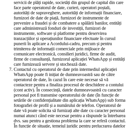
servicii de plăți rapide, societăți din grupul de capital din care
face parte operatorul de date, curieri, operatori poștali,
autorități de supraveghere, autorități de informații financiare,
furnizori de date de piață, furnizori de instrumente de
prevenire a fraudei și de combatere a spălării banilor, entități
care administrează fonduri de investiții, furnizori de
instrumente, software și platforme pentru deservirea
tranzacțiilor și operațiunilor financiare efectuate în cursul
punerii în aplicare a Acordului-cadru, precum și pentru
trimiterea de informații comerciale prin mijloace de
comunicare electronică, consilieri juridici, firme de audit,
firme de consultanță, furnizorul aplicației WhatsApp și entități
care furnizează servere și stochează date.
Contactul cu operatorul de date prin intermediul aplicației
WhatsApp poate fi inițiat de dumneavoastră sau de către
operatorul de date, în cazul în care este necesar să vă
contacteze pentru a finaliza procesul de deschidere a contului
(cont activ). În consecință, datele dumneavoastră cu caracter
personal pot fi transmise operatorului de date (în funcție de
setările de confidențialitate din aplicația WhatsApp) sub forma
fotografiei de profil și a numărului de telefon. Operatorul de
date vă poate solicita să furnizați alte date cu caracter personal
numai atunci când este necesar pentru a răspunde la întrebarea
dvs. sau pentru a gestiona problema la care se referă contactul.
În funcție de situație, temeiul juridic pentru prelucrarea datelor