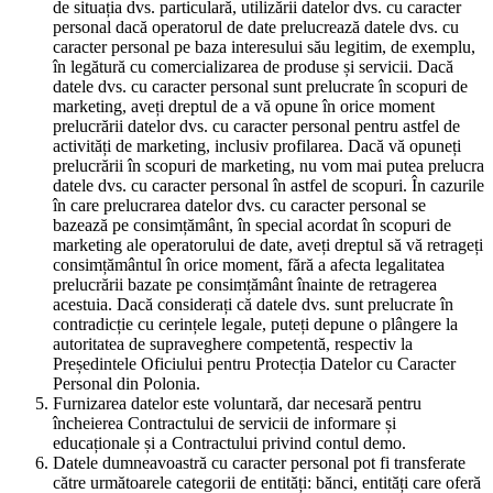
de situația dvs. particulară, utilizării datelor dvs. cu caracter
personal dacă operatorul de date prelucrează datele dvs. cu
caracter personal pe baza interesului său legitim, de exemplu,
în legătură cu comercializarea de produse și servicii. Dacă
datele dvs. cu caracter personal sunt prelucrate în scopuri de
marketing, aveți dreptul de a vă opune în orice moment
prelucrării datelor dvs. cu caracter personal pentru astfel de
activități de marketing, inclusiv profilarea. Dacă vă opuneți
prelucrării în scopuri de marketing, nu vom mai putea prelucra
datele dvs. cu caracter personal în astfel de scopuri. În cazurile
în care prelucrarea datelor dvs. cu caracter personal se
bazează pe consimțământ, în special acordat în scopuri de
marketing ale operatorului de date, aveți dreptul să vă retrageți
consimțământul în orice moment, fără a afecta legalitatea
prelucrării bazate pe consimțământ înainte de retragerea
acestuia. Dacă considerați că datele dvs. sunt prelucrate în
contradicție cu cerințele legale, puteți depune o plângere la
autoritatea de supraveghere competentă, respectiv la
Președintele Oficiului pentru Protecția Datelor cu Caracter
Personal din Polonia.
Furnizarea datelor este voluntară, dar necesară pentru
încheierea Contractului de servicii de informare și
educaționale și a Contractului privind contul demo.
Datele dumneavoastră cu caracter personal pot fi transferate
către următoarele categorii de entități: bănci, entități care oferă