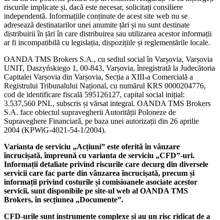
riscurile implicate și, dacă este necesar, solicitați consiliere
independentă. Informațiile conținute de acest site web nu se
adresează destinatarilor unei anumite țări și nu sunt destinate
distribuirii în țări în care distribuirea sau utilizarea acestor informații
ar fi incompatibilă cu legislația, dispozițiile și reglementările locale.
OANDA TMS Brokers S.A., cu sediul social în Varșovia, Varșovia
UNIT, Daszyńskiego 1, 00-843, Varșovia, înregistrată la Judecătoria
Capitalei Varșovia din Varșovia, Secția a XIII-a Comercială a
Registrului Tribunalului Național, cu numărul KRS 0000204776,
cod de identificare fiscală 595126127, capital social inițial:
3.537,560 PNL, subscris și vărsat integral. OANDA TMS Brokers
S.A. face obiectul supravegherii Autorității Poloneze de
Supraveghere Financiară, pe baza unei autorizații din 26 aprilie
2004 (KPWiG-4021-54-1/2004).
Varianta de serviciu „Acțiuni” este oferită în vânzare
încrucișată, împreună cu varianta de serviciu „CFD”-uri.
Informații detaliate privind riscurile care decurg din diversele
servicii care fac parte din vânzarea încrucișată, precum și
informații privind costurile și comisioanele asociate acestor
servicii, sunt disponibile pe site-ul web al OANDA TMS
Brokers, în secțiunea „Documente”.
CFD-urile sunt instrumente complexe și au un risc ridicat de a