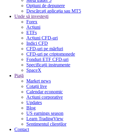
Meta trader 5
Opțiuni de depunere
Descărcați aplicația sau MT5
Unde să investești
Forex
Acțiuni
ETFs
Acțiuni CFD-uri
Indici CFD
CFD-uri pe mărfuri
CFD-uri pe criptomonede
Fonduri ETF CFD-uri
Specificații instrumente
SpaceX
Piață
Market news
Cotații live
Calendar economic
Acțiuni corporative
Updates
Blog
US earnings season
Learn TradingView
Sentimentul clienților
Contact