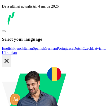
Data ultimei actualizări: 4 martie 2026.
Select your language
English
French
Italian
Spanish
German
Portuguese
Dutch
Czech
Latvian
L
Ukrainian
×