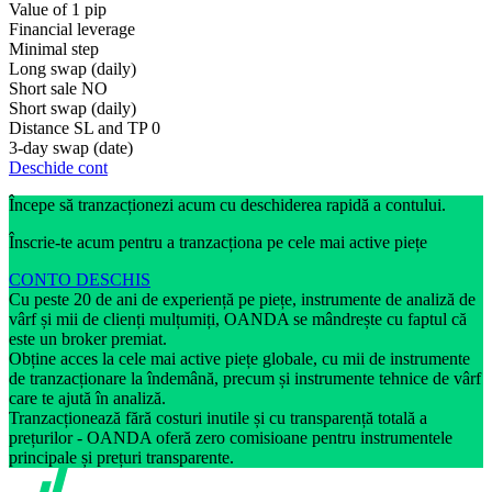
Value of 1 pip
Financial leverage
Minimal step
Long swap (daily)
Short sale
NO
Short swap (daily)
Distance SL and TP
0
3-day swap (date)
Deschide cont
Începe să tranzacționezi acum cu deschiderea rapidă a contului.
Înscrie-te acum pentru a tranzacționa pe cele mai active piețe
CONTO DESCHIS
Cu peste 20 de ani de experiență pe piețe, instrumente de analiză de
vârf și mii de clienți mulțumiți, OANDA se mândrește cu faptul că
este un broker premiat.
Obține acces la cele mai active piețe globale, cu mii de instrumente
de tranzacționare la îndemână, precum și instrumente tehnice de vârf
care te ajută în analiză.
Tranzacționează fără costuri inutile și cu transparență totală a
prețurilor - OANDA oferă zero comisioane pentru instrumentele
principale și prețuri transparente.