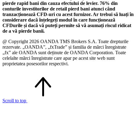
pierde rapid bani din cauza efectului de levier. 76% din
conturile investitorilor de retail pierd bani atunci când
tranzacționează CFD-uri cu acest furnizor. Ar trebui să luați în
considerare dacă înțelegeți modul în care funcționează
CFDurile și dacă vă puteți permite să vă asumați riscul ridicat
de a vă pierde banii.
@ Copyright 2026 OANDA TMS Brokers S.A. Toate drepturile
rezervate. „OANDA”, „fxTrade” și familia de mărci înregistrate
„fx” ale OANDA sunt deținute de OANDA Corporation. Toate
celelalte mărci înregistrate care apar pe acest site web sunt
proprietatea posesorilor respectivi.
Scroll to top