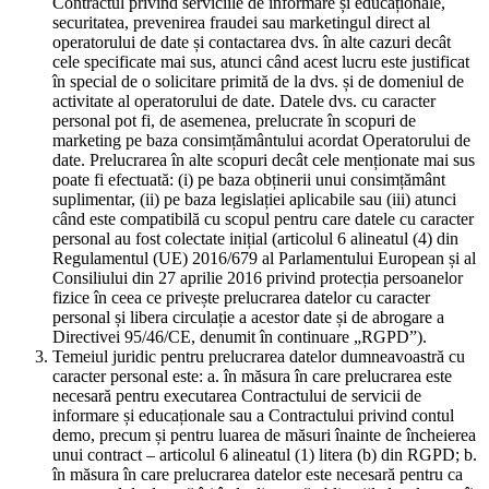
Contractul privind serviciile de informare și educaționale,
securitatea, prevenirea fraudei sau marketingul direct al
operatorului de date și contactarea dvs. în alte cazuri decât
cele specificate mai sus, atunci când acest lucru este justificat
în special de o solicitare primită de la dvs. și de domeniul de
activitate al operatorului de date. Datele dvs. cu caracter
personal pot fi, de asemenea, prelucrate în scopuri de
marketing pe baza consimțământului acordat Operatorului de
date. Prelucrarea în alte scopuri decât cele menționate mai sus
poate fi efectuată: (i) pe baza obținerii unui consimțământ
suplimentar, (ii) pe baza legislației aplicabile sau (iii) atunci
când este compatibilă cu scopul pentru care datele cu caracter
personal au fost colectate inițial (articolul 6 alineatul (4) din
Regulamentul (UE) 2016/679 al Parlamentului European și al
Consiliului din 27 aprilie 2016 privind protecția persoanelor
fizice în ceea ce privește prelucrarea datelor cu caracter
personal și libera circulație a acestor date și de abrogare a
Directivei 95/46/CE, denumit în continuare „RGPD”).
Temeiul juridic pentru prelucrarea datelor dumneavoastră cu
caracter personal este: a. în măsura în care prelucrarea este
necesară pentru executarea Contractului de servicii de
informare și educaționale sau a Contractului privind contul
demo, precum și pentru luarea de măsuri înainte de încheierea
unui contract – articolul 6 alineatul (1) litera (b) din RGPD; b.
în măsura în care prelucrarea datelor este necesară pentru ca