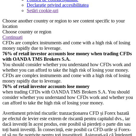
Declarație privind accesibilitatea
Setări cookie-uri
Choose another country or region to see content specific to your
location
Choose country or region
Continuați
CFDs are complex instruments and come with a high risk of losing
money rapidly due to leverage.
76% of retail investor accounts lose money when trading CFDs
with OANDA TMS Brokers S.A.
You should consider whether you understand how CFDs work and
whether you can afford to take the high risk of losing your money.
CFDs are complex instruments and come with a high risk of losing
money rapidly due to leverage.
76% of retail investor accounts lose money
when trading CFDs with OANDA TMS Brokers S.A. You should
consider whether you understand how CFDs work and whether you
can afford to take the high risk of losing your money.
Avertisment privind riscurile: tranzacționarea CFD și Forex bazată
pe efectul de levier este extrem de riscantă pentru capitalul dvs., iar
dacă investiți în acest produs, este posibil să pierdeți o parte din sau
toți banii investiți. În consecință, este posibil ca CFD-urile și Forex-
ul să nu fie potrivite pentru toți investitorii. Asigurați-vă că înțelegeți