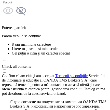
Puterea parolei:
Parola trebuie să conțină:
8 sau mai multe caractere
Litere majuscule și minuscule
Cel puțin o cifră și un caracter special
Check all consents
Confirm că am citit și am acceptat
Termenii și condițiile
Serviciului
de informare și educație al OANDA TMS Brokers S.A., care
reprezintă temeiul pentru a mă contacta cu această ofertă și care
oferă asistență telefonică pentru gestionarea contului. Înțeleg că mă
pot dezabona de la acest serviciu oricând.
Я даю согласие на получение от компании OANDA TMS
Brokers S.A. информации маркетингового характера,