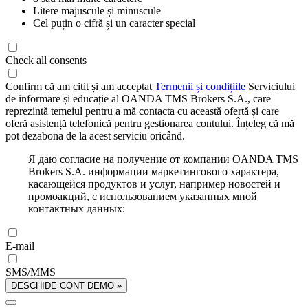
Litere majuscule și minuscule
Cel puțin o cifră și un caracter special
Check all consents
Confirm că am citit și am acceptat
Termenii și condițiile
Serviciului
de informare și educație al OANDA TMS Brokers S.A., care
reprezintă temeiul pentru a mă contacta cu această ofertă și care
oferă asistență telefonică pentru gestionarea contului. Înțeleg că mă
pot dezabona de la acest serviciu oricând.
Я даю согласие на получение от компании OANDA TMS
Brokers S.A. информации маркетингового характера,
касающейся продуктов и услуг, например новостей и
промоакций, с использованием указанных мной
контактных данных:
E-mail
SMS/MMS
DESCHIDE CONT DEMO »