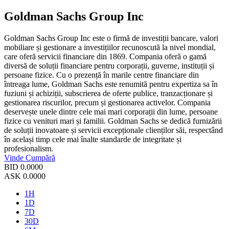
Goldman Sachs Group Inc
Goldman Sachs Group Inc este o firmă de investiții bancare, valori
mobiliare și gestionare a investițiilor recunoscută la nivel mondial,
care oferă servicii financiare din 1869. Compania oferă o gamă
diversă de soluții financiare pentru corporații, guverne, instituții și
persoane fizice. Cu o prezență în marile centre financiare din
întreaga lume, Goldman Sachs este renumită pentru expertiza sa în
fuziuni și achiziții, subscrierea de oferte publice, tranzacționare și
gestionarea riscurilor, precum și gestionarea activelor. Compania
deservește unele dintre cele mai mari corporații din lume, persoane
fizice cu venituri mari și familii. Goldman Sachs se dedică furnizării
de soluții inovatoare și servicii excepționale clienților săi, respectând
în același timp cele mai înalte standarde de integritate și
profesionalism.
Vinde
Cumpără
BID
0.0000
ASK
0.0000
1H
1D
7D
30D