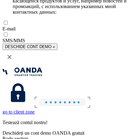
касающейся продуктов и услуг, например новостей и
промоакций, с использованием указанных мной
контактных данных:
E-mail
SMS/MMS
DESCHIDE CONT DEMO »
go to client zone
Testează contul nostru!
Deschideți un cont demo OANDA gratuit
Rodo section