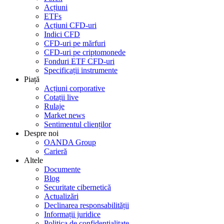
Acțiuni
ETFs
Acțiuni CFD-uri
Indici CFD
CFD-uri pe mărfuri
CFD-uri pe criptomonede
Fonduri ETF CFD-uri
Specificații instrumente
Piață
Acțiuni corporative
Cotații live
Rulaje
Market news
Sentimentul clienților
Despre noi
OANDA Group
Carieră
Altele
Documente
Blog
Securitate cibernetică
Actualizări
Declinarea responsabilității
Informații juridice
Politica de confidențialitate