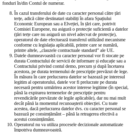
fonduri în/din Contul de numerar.
În cazul transferului de date cu caracter personal către țări
terțe, adică către destinatari stabiliți în afara Spațiului
Economic European sau a Elveției, în țări care, potrivit
Comisiei Europene, nu asigură o protecție suficientă a datelor
(țări terțe care nu asigură un nivel adecvat de protecție),
operatorul de date efectuează transferul utilizând mecanisme
conforme cu legislația aplicabilă, printre care se numără,
printre altele, „clauzele contractuale standard” ale UE.
Datele dumneavoastră cu caracter personal vor fi stocate pe
durata Contractului de servicii de informare și educație sau a
Contractului privind contul demo, precum și după încetarea
acestora, pe durata termenului de prescripție prevăzut de lege.
În măsura în care prelucrarea datelor se bazează pe interesul
legitim al operatorului, datele vor fi prelucrate pe durata
necesară pentru urmărirea acestor interese legitime (în special,
până la expirarea termenelor de prescripție pentru
revendicările prevăzute de legile aplicabile), dar nu mai mult
decât până la momentul recunoașterii obiecției. Cu toate
acestea, dacă prelucrarea datelor dvs. cu caracter personal se
bazează pe consimțământ – până la retragerea efectivă a
acestui consimțământ.
Operatorul nu va utiliza procesele decizionale automatizate
împotriva dumneavoastră.