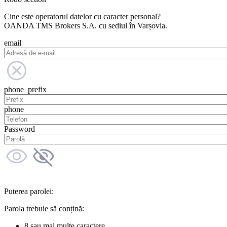
Cine este operatorul datelor cu caracter personal?
OANDA TMS Brokers S.A. cu sediul în Varșovia.
email
phone_prefix
phone
Password
Puterea parolei:
Parola trebuie să conțină:
8 sau mai multe caractere