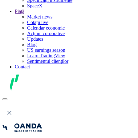
Specificații instrumente
SpaceX
Piață
Market news
Cotații live
Calendar economic
Acțiuni corporative
Updates
Blog
US earnings season
Learn TradingView
Sentimentul clienților
Contact