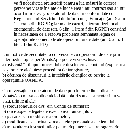
va fi necesitatea prelucrării pentru a lua măsuri la cererea
persoanei vizate înainte de încheierea unui contract sau a unui
acord între dvs. și operatorul de date în conformitate cu
Regulamentul Serviciului de Informare și Educație (art. 6 alin.
1 litera b din RGPD); iar în alte cazuri, interesul legitim al
operatorului de date (art. 6 alin. 1 litera f din RGPD) constând
în necesitatea de a rezolva problema semnalată legată de
operațiunile comerciale ale operatorului de date (art. 6 alin. 1
litera f din RGPD).
Din motive de securitate, o conversație cu operatorul de date prin
intermediul aplicației WhatsApp poate viza exclusiv:
a) asistență în timpul procesului de deschidere a contului (explicarea
pașilor care alcătuiesc procedura de înregistrare);
b) oferirea de răspunsuri la întrebările clienților cu privire la
operațiunile OANDA.
O conversație cu operatorul de date prin intermediul aplicației
WhatsApp nu va conține niciodată linkuri sau atașamente și nu va
viza, printre altele:
a) soldul fondurilor dvs. din Contul de numerar;
b) orice aspecte legate de executarea tranzacțiilor;
c) plasarea sau modificarea ordinelor;
d) modificarea sau actualizarea datelor personale ale clientului;
e) transmiterea instrucțiunilor pentru depunerea sau retragerea de