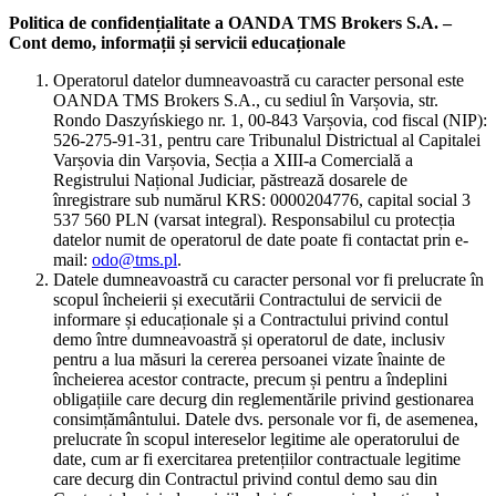
Politica de confidențialitate a OANDA TMS Brokers S.A. –
Cont demo, informații și servicii educaționale
Operatorul datelor dumneavoastră cu caracter personal este
OANDA TMS Brokers S.A., cu sediul în Varșovia, str.
Rondo Daszyńskiego nr. 1, 00-843 Varșovia, cod fiscal (NIP):
526-275-91-31, pentru care Tribunalul Districtual al Capitalei
Varșovia din Varșovia, Secția a XIII-a Comercială a
Registrului Național Judiciar, păstrează dosarele de
înregistrare sub numărul KRS: 0000204776, capital social 3
537 560 PLN (varsat integral). Responsabilul cu protecția
datelor numit de operatorul de date poate fi contactat prin e-
mail:
odo@tms.pl
.
Datele dumneavoastră cu caracter personal vor fi prelucrate în
scopul încheierii și executării Contractului de servicii de
informare și educaționale și a Contractului privind contul
demo între dumneavoastră și operatorul de date, inclusiv
pentru a lua măsuri la cererea persoanei vizate înainte de
încheierea acestor contracte, precum și pentru a îndeplini
obligațiile care decurg din reglementările privind gestionarea
consimțământului. Datele dvs. personale vor fi, de asemenea,
prelucrate în scopul intereselor legitime ale operatorului de
date, cum ar fi exercitarea pretențiilor contractuale legitime
care decurg din Contractul privind contul demo sau din