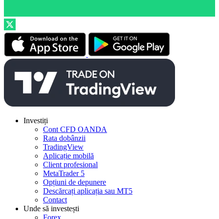
Investiți
Cont CFD OANDA
Rata dobânzii
TradingView
Aplicație mobilă
Client profesional
MetaTrader 5
Opțiuni de depunere
Descărcați aplicația sau MT5
Contact
Unde să investești
Forex