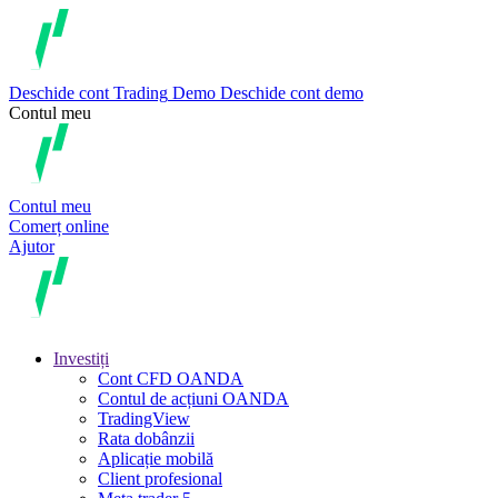
Deschide cont
Trading
Demo
Deschide cont demo
Contul meu
Contul meu
Comerț online
Ajutor
Investiți
Cont CFD OANDA
Contul de acțiuni OANDA
TradingView
Rata dobânzii
Aplicație mobilă
Client profesional