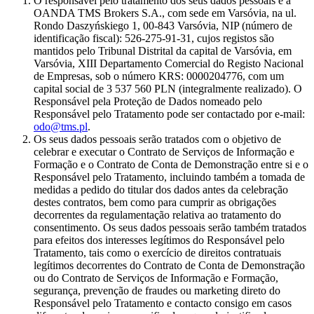
O responsável pelo tratamento dos seus dados pessoais é a
OANDA TMS Brokers S.A., com sede em Varsóvia, na ul.
Rondo Daszyńskiego 1, 00-843 Varsóvia, NIP (número de
identificação fiscal): 526-275-91-31, cujos registos são
mantidos pelo Tribunal Distrital da capital de Varsóvia, em
Varsóvia, XIII Departamento Comercial do Registo Nacional
de Empresas, sob o número KRS: 0000204776, com um
capital social de 3 537 560 PLN (integralmente realizado). O
Responsável pela Proteção de Dados nomeado pelo
Responsável pelo Tratamento pode ser contactado por e-mail:
odo@tms.pl
.
Os seus dados pessoais serão tratados com o objetivo de
celebrar e executar o Contrato de Serviços de Informação e
Formação e o Contrato de Conta de Demonstração entre si e o
Responsável pelo Tratamento, incluindo também a tomada de
medidas a pedido do titular dos dados antes da celebração
destes contratos, bem como para cumprir as obrigações
decorrentes da regulamentação relativa ao tratamento do
consentimento. Os seus dados pessoais serão também tratados
para efeitos dos interesses legítimos do Responsável pelo
Tratamento, tais como o exercício de direitos contratuais
legítimos decorrentes do Contrato de Conta de Demonstração
ou do Contrato de Serviços de Informação e Formação,
segurança, prevenção de fraudes ou marketing direto do
Responsável pelo Tratamento e contacto consigo em casos