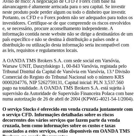
Aviso de risco: A negociação de CFD e Forex com base na
alavancagem é altamente arriscada para o seu capital. Se investir
neste produto pode perder algum ou todo o dinheiro que investir.
Portanto, os CFD e o Forex podem não ser adequados para todos os
investidores. Certifique-se de que compreende os riscos envolvidos
e, se necessário, procure aconselhamento independente. A
informação contida neste website não se dirige a destinatários de um
país específico e não se destina à distribuição a países onde a
distribuição ou utilização desta informação seria incompatível com
as leis, requisitos e regulamentos locais.
A OANDA TMS Brokers S.A. com sede social em Varsóvia,
Warsaw UNIT, Daszyńskiego 1, 00-843 Varsóvia, registada pelo
Tribunal Distrital da Capital de Varsóvia em Varsóvia, 13.ª Divisão
Comercial do Registo do Tribunal Nacional sob o número KRS
0000204776, NIP 5262759131, Capital inicial: PLN 3,537.560
pago na totalidade. A OANDA TMS Brokers S.A. está sujeita à
supervisão da Autoridade de Supervisão Financeira Polaca com base
numa autorização de 26 de abril de 2004 (KPWiG-4021-54-1/2004).
O serviço Stocks é oferecido em venda cruzada juntamente com
o serviço CFD. Informações detalhadas sobre os riscos
decorrentes dos vários serviços que fazem parte da venda
cruzada, bem como informações sobre os custos e taxas
associados a estes serviços, estão disponíveis em OANDA TMS