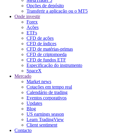
MetaTrader 5
Opções de depósito
Transferir a aplicação ou o MT5
Onde investir
Forex
Ações
ETFs
CFD de ações
CFD de índices
CFD de matérias-primas
CFD de criptomoeda
CFD de fundos ETF
Especificação do instrumento
SpaceX
Mercado
Market news
Cotações em tempo real
Calendário de trading
Eventos corporativos
Updates
Blog
US earnings season
Learn TradingView
Client sentiment
Contacto