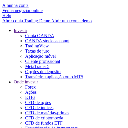
A minha conta
Venha negociar online
Help
Abrir conta
Trading
Demo
Abrir uma conta demo
Investir
Conta OANDA
OANDA stocks account
TradingView
Taxas de juro
Aplicação móvel
Cliente profissional
MetaTrader 5
Opções de depósito
Transferir a aplicação ou o MT5
Onde investir
Forex
Ações
ETFs
CFD de ações
CFD de índices
CFD de matérias-primas
CFD de criptomoeda
CFD de fundos ETF