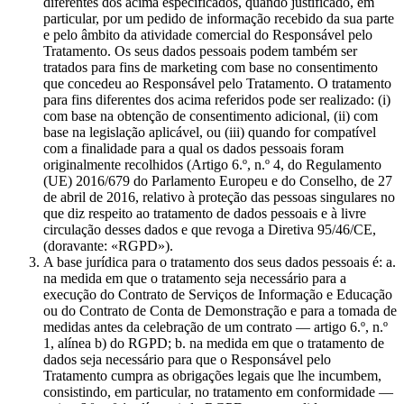
diferentes dos acima especificados, quando justificado, em
particular, por um pedido de informação recebido da sua parte
e pelo âmbito da atividade comercial do Responsável pelo
Tratamento. Os seus dados pessoais podem também ser
tratados para fins de marketing com base no consentimento
que concedeu ao Responsável pelo Tratamento. O tratamento
para fins diferentes dos acima referidos pode ser realizado: (i)
com base na obtenção de consentimento adicional, (ii) com
base na legislação aplicável, ou (iii) quando for compatível
com a finalidade para a qual os dados pessoais foram
originalmente recolhidos (Artigo 6.º, n.º 4, do Regulamento
(UE) 2016/679 do Parlamento Europeu e do Conselho, de 27
de abril de 2016, relativo à proteção das pessoas singulares no
que diz respeito ao tratamento de dados pessoais e à livre
circulação desses dados e que revoga a Diretiva 95/46/CE,
(doravante: «RGPD»).
A base jurídica para o tratamento dos seus dados pessoais é: a.
na medida em que o tratamento seja necessário para a
execução do Contrato de Serviços de Informação e Educação
ou do Contrato de Conta de Demonstração e para a tomada de
medidas antes da celebração de um contrato — artigo 6.º, n.º
1, alínea b) do RGPD; b. na medida em que o tratamento de
dados seja necessário para que o Responsável pelo
Tratamento cumpra as obrigações legais que lhe incumbem,
consistindo, em particular, no tratamento em conformidade —