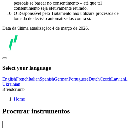
pessoais se basear no consentimento – até que tal
consentimento seja efetivamente retirado.
O Responsável pelo Tratamento não utilizará processos de
tomada de decisão automatizados contra si.
Data da última atualização: 4 de março de 2026.
Select your language
English
French
Italian
Spanish
German
Portuguese
Dutch
Czech
Latvian
L
Ukrainian
Breadcrumb
Home
Procurar instrumentos