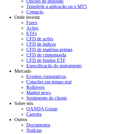
Opções de depósito
Transferir a aplicação ou o MT5
Contacto
Onde investir
Forex
Ações
ETFs
CFD de ações
CFD de índices
CFD de matérias-primas
CFD de criptomoeda
CFD de fundos ETF
Especificação do instrumento
Mercado
Eventos corporativos
Cotações em tempo real
Rollovers
Market news
Sentimento do cliente
Sobre nós
OANDA Group
Carreira
Outros
Documentos
Notícias