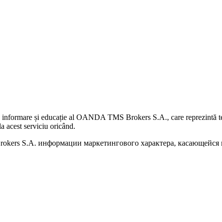
 informare și educație al OANDA TMS Brokers S.A., care reprezintă teme
a acest serviciu oricând.
kers S.A. информации маркетингового характера, касающейся п