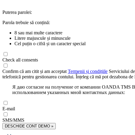
Puterea parolei:
Parola trebuie să conțină:
8 sau mai multe caractere
Litere majuscule și minuscule
Cel puțin o cifră și un caracter special
Check all consents
Confirm că am citit și am acceptat
Termenii și condițiile
Serviciului de
telefonică pentru gestionarea contului. Înțeleg că mă pot dezabona de l
Я даю согласие на получение от компании OANDA TMS Bro
использованием указанных мной контактных данных:
E-mail
SMS/MMS
DESCHIDE CONT DEMO »