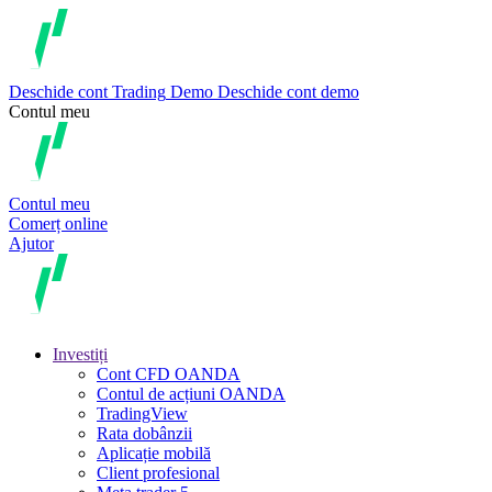
Deschide cont
Trading
Demo
Deschide cont demo
Contul meu
Contul meu
Comerț online
Ajutor
Investiți
Cont CFD OANDA
Contul de acțiuni OANDA
TradingView
Rata dobânzii
Aplicație mobilă
Client profesional