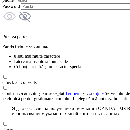
phone
Password
Puterea parolei:
Parola trebuie să conțină:
8 sau mai multe caractere
Litere majuscule și minuscule
Cel puțin o cifră și un caracter special
Check all consents
Confirm că am citit și am acceptat
Termenii și condițiile
Serviciului de
telefonică pentru gestionarea contului. Înțeleg că mă pot dezabona de l
Я даю согласие на получение от компании OANDA TMS Bro
использованием указанных мной контактных данных:
E-mail