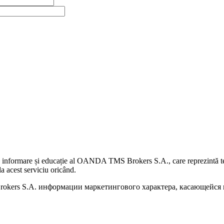
 informare și educație al OANDA TMS Brokers S.A., care reprezintă teme
a acest serviciu oricând.
kers S.A. информации маркетингового характера, касающейся п