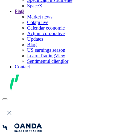
Specificații instrumente
SpaceX
Piață
Market news
Cotații live
Calendar economic
Acțiuni corporative
Updates
Blog
US earnings season
Learn TradingView
Sentimentul clienților
Contact