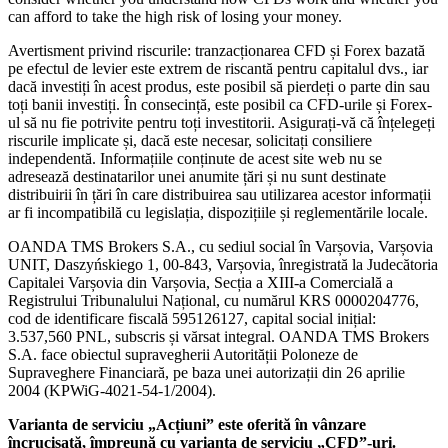
can afford to take the high risk of losing your money.
Avertisment privind riscurile: tranzacționarea CFD și Forex bazată
pe efectul de levier este extrem de riscantă pentru capitalul dvs., iar
dacă investiți în acest produs, este posibil să pierdeți o parte din sau
toți banii investiți. În consecință, este posibil ca CFD-urile și Forex-
ul să nu fie potrivite pentru toți investitorii. Asigurați-vă că înțelegeți
riscurile implicate și, dacă este necesar, solicitați consiliere
independentă. Informațiile conținute de acest site web nu se
adresează destinatarilor unei anumite țări și nu sunt destinate
distribuirii în țări în care distribuirea sau utilizarea acestor informații
ar fi incompatibilă cu legislația, dispozițiile și reglementările locale.
OANDA TMS Brokers S.A., cu sediul social în Varșovia, Varșovia
UNIT, Daszyńskiego 1, 00-843, Varșovia, înregistrată la Judecătoria
Capitalei Varșovia din Varșovia, Secția a XIII-a Comercială a
Registrului Tribunalului Național, cu numărul KRS 0000204776,
cod de identificare fiscală 595126127, capital social inițial:
3.537,560 PNL, subscris și vărsat integral. OANDA TMS Brokers
S.A. face obiectul supravegherii Autorității Poloneze de
Supraveghere Financiară, pe baza unei autorizații din 26 aprilie
2004 (KPWiG-4021-54-1/2004).
Varianta de serviciu „Acțiuni” este oferită în vânzare
încrucișată, împreună cu varianta de serviciu „CFD”-uri.