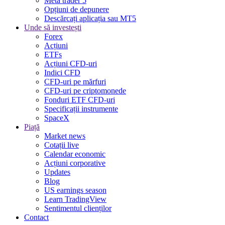
Meta trader 5
Opțiuni de depunere
Descărcați aplicația sau MT5
Unde să investești
Forex
Acțiuni
ETFs
Acțiuni CFD-uri
Indici CFD
CFD-uri pe mărfuri
CFD-uri pe criptomonede
Fonduri ETF CFD-uri
Specificații instrumente
SpaceX
Piață
Market news
Cotații live
Calendar economic
Acțiuni corporative
Updates
Blog
US earnings season
Learn TradingView
Sentimentul clienților
Contact