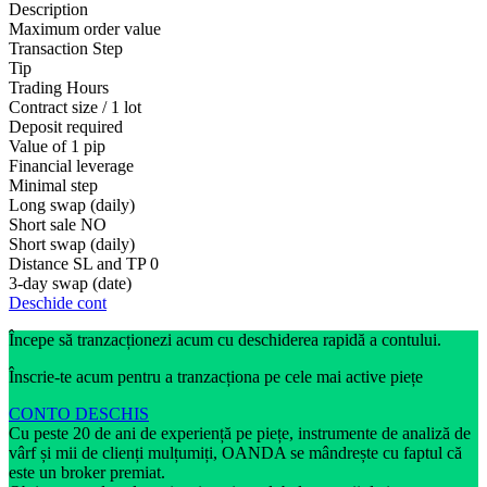
Description
Maximum order value
Transaction Step
Tip
Trading Hours
Contract size / 1 lot
Deposit required
Value of 1 pip
Financial leverage
Minimal step
Long swap (daily)
Short sale
NO
Short swap (daily)
Distance SL and TP
0
3-day swap (date)
Deschide cont
Începe să tranzacționezi acum cu deschiderea rapidă a contului.
Înscrie-te acum pentru a tranzacționa pe cele mai active piețe
CONTO DESCHIS
Cu peste 20 de ani de experiență pe piețe, instrumente de analiză de
vârf și mii de clienți mulțumiți, OANDA se mândrește cu faptul că
este un broker premiat.