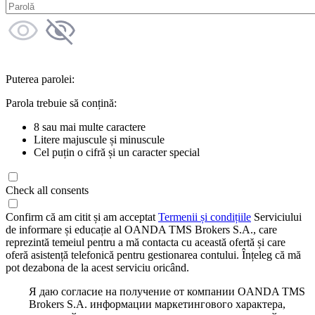
Puterea parolei:
Parola trebuie să conțină:
8 sau mai multe caractere
Litere majuscule și minuscule
Cel puțin o cifră și un caracter special
Check all consents
Confirm că am citit și am acceptat
Termenii și condițiile
Serviciului
de informare și educație al OANDA TMS Brokers S.A., care
reprezintă temeiul pentru a mă contacta cu această ofertă și care
oferă asistență telefonică pentru gestionarea contului. Înțeleg că mă
pot dezabona de la acest serviciu oricând.
Я даю согласие на получение от компании OANDA TMS
Brokers S.A. информации маркетингового характера,