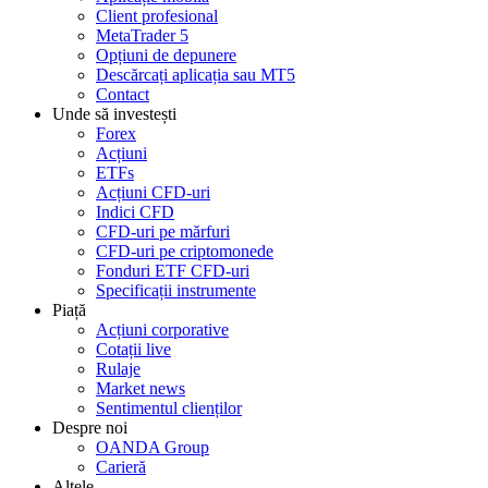
Client profesional
MetaTrader 5
Opțiuni de depunere
Descărcați aplicația sau MT5
Contact
Unde să investești
Forex
Acțiuni
ETFs
Acțiuni CFD-uri
Indici CFD
CFD-uri pe mărfuri
CFD-uri pe criptomonede
Fonduri ETF CFD-uri
Specificații instrumente
Piață
Acțiuni corporative
Cotații live
Rulaje
Market news
Sentimentul clienților
Despre noi
OANDA Group
Carieră
Altele