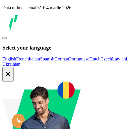
Data ultimei actualizări: 4 martie 2026.
Select your language
English
French
Italian
Spanish
German
Portuguese
Dutch
Czech
Latvian
L
Ukrainian
×