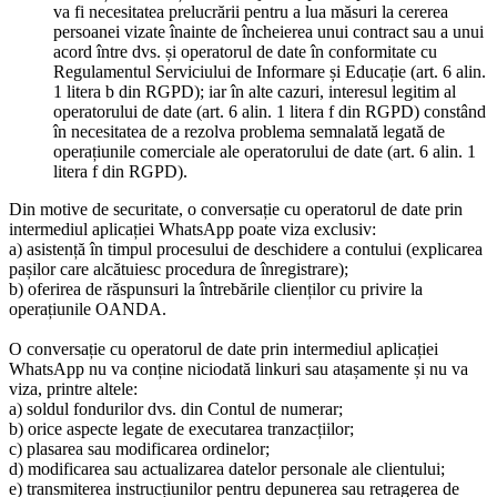
va fi necesitatea prelucrării pentru a lua măsuri la cererea
persoanei vizate înainte de încheierea unui contract sau a unui
acord între dvs. și operatorul de date în conformitate cu
Regulamentul Serviciului de Informare și Educație (art. 6 alin.
1 litera b din RGPD); iar în alte cazuri, interesul legitim al
operatorului de date (art. 6 alin. 1 litera f din RGPD) constând
în necesitatea de a rezolva problema semnalată legată de
operațiunile comerciale ale operatorului de date (art. 6 alin. 1
litera f din RGPD).
Din motive de securitate, o conversație cu operatorul de date prin
intermediul aplicației WhatsApp poate viza exclusiv:
a) asistență în timpul procesului de deschidere a contului (explicarea
pașilor care alcătuiesc procedura de înregistrare);
b) oferirea de răspunsuri la întrebările clienților cu privire la
operațiunile OANDA.
O conversație cu operatorul de date prin intermediul aplicației
WhatsApp nu va conține niciodată linkuri sau atașamente și nu va
viza, printre altele:
a) soldul fondurilor dvs. din Contul de numerar;
b) orice aspecte legate de executarea tranzacțiilor;
c) plasarea sau modificarea ordinelor;
d) modificarea sau actualizarea datelor personale ale clientului;
e) transmiterea instrucțiunilor pentru depunerea sau retragerea de