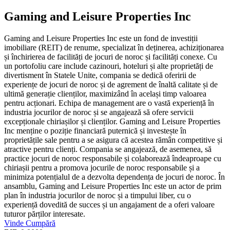
Gaming and Leisure Properties Inc
Gaming and Leisure Properties Inc este un fond de investiții
imobiliare (REIT) de renume, specializat în deținerea, achiziționarea
și închirierea de facilități de jocuri de noroc și facilități conexe. Cu
un portofoliu care include cazinouri, hoteluri și alte proprietăți de
divertisment în Statele Unite, compania se dedică oferirii de
experiențe de jocuri de noroc și de agrement de înaltă calitate și de
ultimă generație clienților, maximizând în același timp valoarea
pentru acționari. Echipa de management are o vastă experiență în
industria jocurilor de noroc și se angajează să ofere servicii
excepționale chiriașilor și clienților. Gaming and Leisure Properties
Inc menține o poziție financiară puternică și investește în
proprietățile sale pentru a se asigura că acestea rămân competitive și
atractive pentru clienți. Compania se angajează, de asemenea, să
practice jocuri de noroc responsabile și colaborează îndeaproape cu
chiriașii pentru a promova jocurile de noroc responsabile și a
minimiza potențialul de a dezvolta dependența de jocuri de noroc. În
ansamblu, Gaming and Leisure Properties Inc este un actor de prim
plan în industria jocurilor de noroc și a timpului liber, cu o
experiență dovedită de succes și un angajament de a oferi valoare
tuturor părților interesate.
Vinde
Cumpără