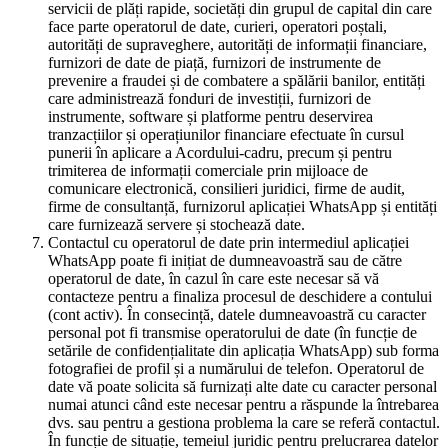
servicii de plăți rapide, societăți din grupul de capital din care
face parte operatorul de date, curieri, operatori poștali,
autorități de supraveghere, autorități de informații financiare,
furnizori de date de piață, furnizori de instrumente de
prevenire a fraudei și de combatere a spălării banilor, entități
care administrează fonduri de investiții, furnizori de
instrumente, software și platforme pentru deservirea
tranzacțiilor și operațiunilor financiare efectuate în cursul
punerii în aplicare a Acordului-cadru, precum și pentru
trimiterea de informații comerciale prin mijloace de
comunicare electronică, consilieri juridici, firme de audit,
firme de consultanță, furnizorul aplicației WhatsApp și entități
care furnizează servere și stochează date.
Contactul cu operatorul de date prin intermediul aplicației
WhatsApp poate fi inițiat de dumneavoastră sau de către
operatorul de date, în cazul în care este necesar să vă
contacteze pentru a finaliza procesul de deschidere a contului
(cont activ). În consecință, datele dumneavoastră cu caracter
personal pot fi transmise operatorului de date (în funcție de
setările de confidențialitate din aplicația WhatsApp) sub forma
fotografiei de profil și a numărului de telefon. Operatorul de
date vă poate solicita să furnizați alte date cu caracter personal
numai atunci când este necesar pentru a răspunde la întrebarea
dvs. sau pentru a gestiona problema la care se referă contactul.
În funcție de situație, temeiul juridic pentru prelucrarea datelor