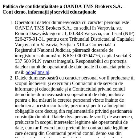
Politica de confidențialitate a OANDA TMS Brokers S.A. –
Cont demo, informații și servicii educaționale
Operatorul datelor dumneavoastră cu caracter personal este
OANDA TMS Brokers S.A., cu sediul în Varșovia, str.
Rondo Daszyńskiego nr. 1, 00-843 Varșovia, cod fiscal (NIP):
526-275-91-31, pentru care Tribunalul Districtual al Capitalei
Varșovia din Varșovia, Secția a XIII-a Comercială a
Registrului Național Judiciar, păstrează dosarele de
înregistrare sub numărul KRS: 0000204776, capital social 3
537 560 PLN (varsat integral). Responsabilul cu protecția
datelor numit de operatorul de date poate fi contactat prin e-
mail:
odo@tms.pl
.
Datele dumneavoastră cu caracter personal vor fi prelucrate în
scopul încheierii și executării Contractului de servicii de
informare și educaționale și a Contractului privind contul
demo între dumneavoastră și operatorul de date, inclusiv
pentru a lua măsuri la cererea persoanei vizate înainte de
încheierea acestor contracte, precum și pentru a îndeplini
obligațiile care decurg din reglementările privind gestionarea
consimțământului. Datele dvs. personale vor fi, de asemenea,
prelucrate în scopul intereselor legitime ale operatorului de
date, cum ar fi exercitarea pretențiilor contractuale legitime
care decurg din Contractul privind contul demo sau din