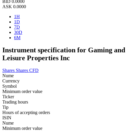
BID
0.0000
ASK
0.0000
1H
1D
7D
30D
6M
Instrument specification for Gaming and
Leisure Properties Inc
Shares
Shares CFD
Nume
Currency
Symbol
Minimum order value
Ticker
Trading hours
Tip
Hours of accepting orders
ISIN
Nume
Minimum order value