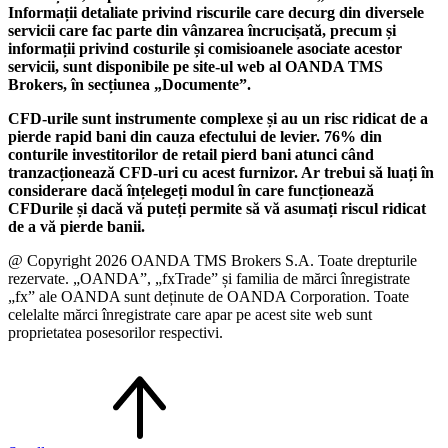
Informații detaliate privind riscurile care decurg din diversele
servicii care fac parte din vânzarea încrucișată, precum și
informații privind costurile și comisioanele asociate acestor
servicii, sunt disponibile pe site-ul web al OANDA TMS
Brokers, în secțiunea „Documente”.
CFD-urile sunt instrumente complexe și au un risc ridicat de a
pierde rapid bani din cauza efectului de levier. 76% din
conturile investitorilor de retail pierd bani atunci când
tranzacționează CFD-uri cu acest furnizor. Ar trebui să luați în
considerare dacă înțelegeți modul în care funcționează
CFDurile și dacă vă puteți permite să vă asumați riscul ridicat
de a vă pierde banii.
@ Copyright 2026 OANDA TMS Brokers S.A. Toate drepturile
rezervate. „OANDA”, „fxTrade” și familia de mărci înregistrate
„fx” ale OANDA sunt deținute de OANDA Corporation. Toate
celelalte mărci înregistrate care apar pe acest site web sunt
proprietatea posesorilor respectivi.