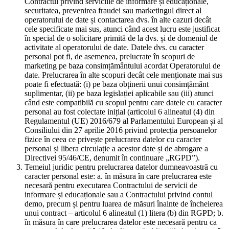
Contractul privind serviciile de informare și educaționale,
securitatea, prevenirea fraudei sau marketingul direct al
operatorului de date și contactarea dvs. în alte cazuri decât
cele specificate mai sus, atunci când acest lucru este justificat
în special de o solicitare primită de la dvs. și de domeniul de
activitate al operatorului de date. Datele dvs. cu caracter
personal pot fi, de asemenea, prelucrate în scopuri de
marketing pe baza consimțământului acordat Operatorului de
date. Prelucrarea în alte scopuri decât cele menționate mai sus
poate fi efectuată: (i) pe baza obținerii unui consimțământ
suplimentar, (ii) pe baza legislației aplicabile sau (iii) atunci
când este compatibilă cu scopul pentru care datele cu caracter
personal au fost colectate inițial (articolul 6 alineatul (4) din
Regulamentul (UE) 2016/679 al Parlamentului European și al
Consiliului din 27 aprilie 2016 privind protecția persoanelor
fizice în ceea ce privește prelucrarea datelor cu caracter
personal și libera circulație a acestor date și de abrogare a
Directivei 95/46/CE, denumit în continuare „RGPD”).
Temeiul juridic pentru prelucrarea datelor dumneavoastră cu
caracter personal este: a. în măsura în care prelucrarea este
necesară pentru executarea Contractului de servicii de
informare și educaționale sau a Contractului privind contul
demo, precum și pentru luarea de măsuri înainte de încheierea
unui contract – articolul 6 alineatul (1) litera (b) din RGPD; b.
în măsura în care prelucrarea datelor este necesară pentru ca