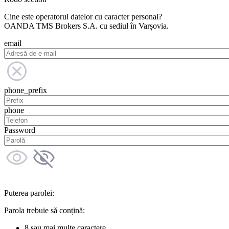
Cine este operatorul datelor cu caracter personal?
OANDA TMS Brokers S.A. cu sediul în Varșovia.
email
phone_prefix
phone
Password
Puterea parolei:
Parola trebuie să conțină:
8 sau mai multe caractere