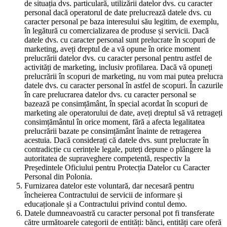
de situația dvs. particulară, utilizării datelor dvs. cu caracter
personal dacă operatorul de date prelucrează datele dvs. cu
caracter personal pe baza interesului său legitim, de exemplu,
în legătură cu comercializarea de produse și servicii. Dacă
datele dvs. cu caracter personal sunt prelucrate în scopuri de
marketing, aveți dreptul de a vă opune în orice moment
prelucrării datelor dvs. cu caracter personal pentru astfel de
activități de marketing, inclusiv profilarea. Dacă vă opuneți
prelucrării în scopuri de marketing, nu vom mai putea prelucra
datele dvs. cu caracter personal în astfel de scopuri. În cazurile
în care prelucrarea datelor dvs. cu caracter personal se
bazează pe consimțământ, în special acordat în scopuri de
marketing ale operatorului de date, aveți dreptul să vă retrageți
consimțământul în orice moment, fără a afecta legalitatea
prelucrării bazate pe consimțământ înainte de retragerea
acestuia. Dacă considerați că datele dvs. sunt prelucrate în
contradicție cu cerințele legale, puteți depune o plângere la
autoritatea de supraveghere competentă, respectiv la
Președintele Oficiului pentru Protecția Datelor cu Caracter
Personal din Polonia.
Furnizarea datelor este voluntară, dar necesară pentru
încheierea Contractului de servicii de informare și
educaționale și a Contractului privind contul demo.
Datele dumneavoastră cu caracter personal pot fi transferate
către următoarele categorii de entități: bănci, entități care oferă