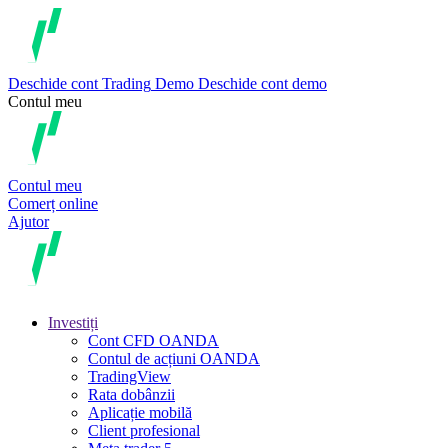
Deschide cont
Trading
Demo
Deschide cont demo
Contul meu
Contul meu
Comerț online
Ajutor
Investiți
Cont CFD OANDA
Contul de acțiuni OANDA
TradingView
Rata dobânzii
Aplicație mobilă
Client profesional