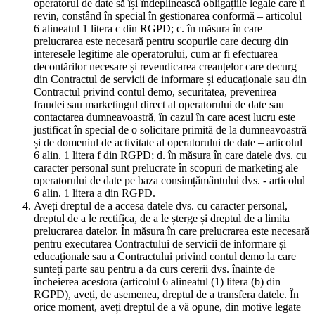
operatorul de date să își îndeplinească obligațiile legale care îi
revin, constând în special în gestionarea conformă – articolul
6 alineatul 1 litera c din RGPD; c. în măsura în care
prelucrarea este necesară pentru scopurile care decurg din
interesele legitime ale operatorului, cum ar fi efectuarea
decontărilor necesare și revendicarea creanțelor care decurg
din Contractul de servicii de informare și educaționale sau din
Contractul privind contul demo, securitatea, prevenirea
fraudei sau marketingul direct al operatorului de date sau
contactarea dumneavoastră, în cazul în care acest lucru este
justificat în special de o solicitare primită de la dumneavoastră
și de domeniul de activitate al operatorului de date – articolul
6 alin. 1 litera f din RGPD; d. în măsura în care datele dvs. cu
caracter personal sunt prelucrate în scopuri de marketing ale
operatorului de date pe baza consimțământului dvs. - articolul
6 alin. 1 litera a din RGPD.
Aveți dreptul de a accesa datele dvs. cu caracter personal,
dreptul de a le rectifica, de a le șterge și dreptul de a limita
prelucrarea datelor. În măsura în care prelucrarea este necesară
pentru executarea Contractului de servicii de informare și
educaționale sau a Contractului privind contul demo la care
sunteți parte sau pentru a da curs cererii dvs. înainte de
încheierea acestora (articolul 6 alineatul (1) litera (b) din
RGPD), aveți, de asemenea, dreptul de a transfera datele. În
orice moment, aveți dreptul de a vă opune, din motive legate