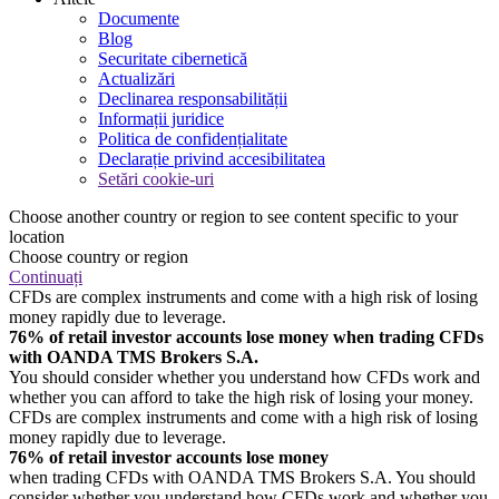
Documente
Blog
Securitate cibernetică
Actualizări
Declinarea responsabilității
Informații juridice
Politica de confidențialitate
Declarație privind accesibilitatea
Setări cookie-uri
Choose another country or region to see content specific to your
location
Choose country or region
Continuați
CFDs are complex instruments and come with a high risk of losing
money rapidly due to leverage.
76% of retail investor accounts lose money when trading CFDs
with OANDA TMS Brokers S.A.
You should consider whether you understand how CFDs work and
whether you can afford to take the high risk of losing your money.
CFDs are complex instruments and come with a high risk of losing
money rapidly due to leverage.
76% of retail investor accounts lose money
when trading CFDs with OANDA TMS Brokers S.A. You should
consider whether you understand how CFDs work and whether you