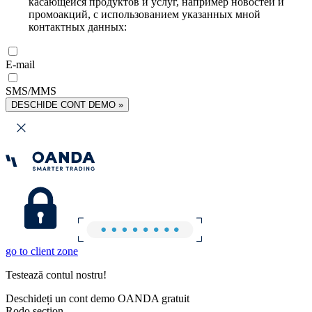
касающейся продуктов и услуг, например новостей и
промоакций, с использованием указанных мной
контактных данных:
E-mail
SMS/MMS
DESCHIDE CONT DEMO »
go to client zone
Testează contul nostru!
Deschideți un cont demo OANDA gratuit
Rodo section