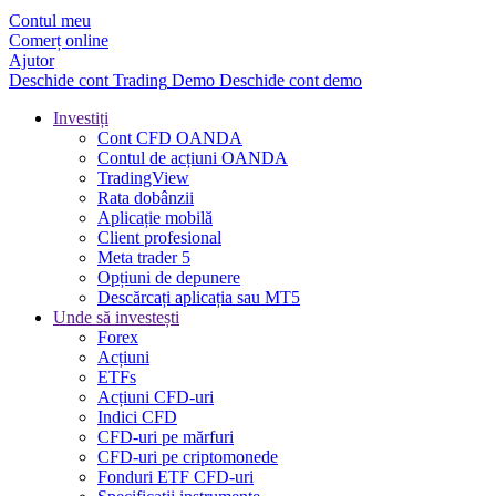
Contul meu
Comerț online
Ajutor
Deschide cont
Trading
Demo
Deschide cont demo
Investiți
Cont CFD OANDA
Contul de acțiuni OANDA
TradingView
Rata dobânzii
Aplicație mobilă
Client profesional
Meta trader 5
Opțiuni de depunere
Descărcați aplicația sau MT5
Unde să investești
Forex
Acțiuni
ETFs
Acțiuni CFD-uri
Indici CFD
CFD-uri pe mărfuri
CFD-uri pe criptomonede
Fonduri ETF CFD-uri