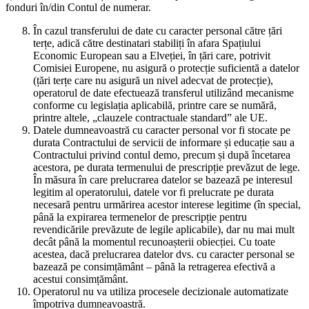
fonduri în/din Contul de numerar.
În cazul transferului de date cu caracter personal către țări
terțe, adică către destinatari stabiliți în afara Spațiului
Economic European sau a Elveției, în țări care, potrivit
Comisiei Europene, nu asigură o protecție suficientă a datelor
(țări terțe care nu asigură un nivel adecvat de protecție),
operatorul de date efectuează transferul utilizând mecanisme
conforme cu legislația aplicabilă, printre care se numără,
printre altele, „clauzele contractuale standard” ale UE.
Datele dumneavoastră cu caracter personal vor fi stocate pe
durata Contractului de servicii de informare și educație sau a
Contractului privind contul demo, precum și după încetarea
acestora, pe durata termenului de prescripție prevăzut de lege.
În măsura în care prelucrarea datelor se bazează pe interesul
legitim al operatorului, datele vor fi prelucrate pe durata
necesară pentru urmărirea acestor interese legitime (în special,
până la expirarea termenelor de prescripție pentru
revendicările prevăzute de legile aplicabile), dar nu mai mult
decât până la momentul recunoașterii obiecției. Cu toate
acestea, dacă prelucrarea datelor dvs. cu caracter personal se
bazează pe consimțământ – până la retragerea efectivă a
acestui consimțământ.
Operatorul nu va utiliza procesele decizionale automatizate
împotriva dumneavoastră.