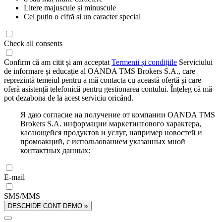
Litere majuscule și minuscule
Cel puțin o cifră și un caracter special
Check all consents
Confirm că am citit și am acceptat
Termenii și condițiile
Serviciului
de informare și educație al OANDA TMS Brokers S.A., care
reprezintă temeiul pentru a mă contacta cu această ofertă și care
oferă asistență telefonică pentru gestionarea contului. Înțeleg că mă
pot dezabona de la acest serviciu oricând.
Я даю согласие на получение от компании OANDA TMS
Brokers S.A. информации маркетингового характера,
касающейся продуктов и услуг, например новостей и
промоакций, с использованием указанных мной
контактных данных:
E-mail
SMS/MMS
DESCHIDE CONT DEMO »