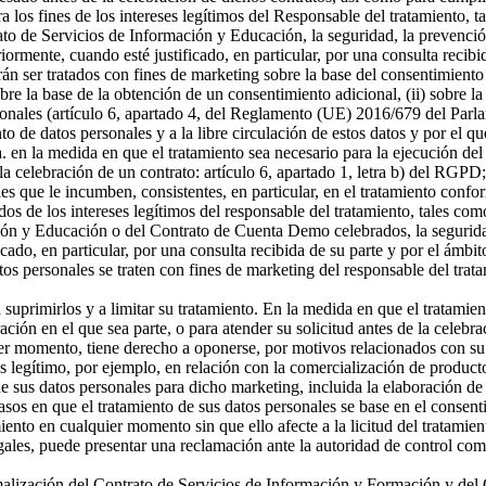
a los fines de los intereses legítimos del Responsable del tratamiento, t
o de Servicios de Información y Educación, la seguridad, la prevención
riormente, cuando esté justificado, en particular, por una consulta recibi
án ser tratados con fines de marketing sobre la base del consentimiento
sobre la base de la obtención de un consentimiento adicional, (ii) sobre la
rsonales (artículo 6, apartado 4, del Reglamento (UE) 2016/679 del Parl
ento de datos personales y a la libre circulación de estos datos y por e
 a. en la medida en que el tratamiento sea necesario para la ejecución 
celebración de un contrato: artículo 6, apartado 1, letra b) del RGPD; 
s que le incumben, consistentes, en particular, en el tratamiento confor
os de los intereses legítimos del responsable del tratamiento, tales como 
ón y Educación o del Contrato de Cuenta Demo celebrados, la seguridad,
icado, en particular, por una consulta recibida de su parte y por el ámbi
tos personales se traten con fines de marketing del responsable del tra
a suprimirlos y a limitar su tratamiento. En la medida en que el tratamie
n en el que sea parte, o para atender su solicitud antes de la celebrac
er momento, tiene derecho a oponerse, por motivos relacionados con su si
és legítimo, por ejemplo, en relación con la comercialización de producto
 sus datos personales para dicho marketing, incluida la elaboración de p
asos en que el tratamiento de sus datos personales se base en el consenti
miento en cualquier momento sin que ello afecte a la licitud del tratamie
egales, puede presentar una reclamación ante la autoridad de control com
ormalización del Contrato de Servicios de Información y Formación y d