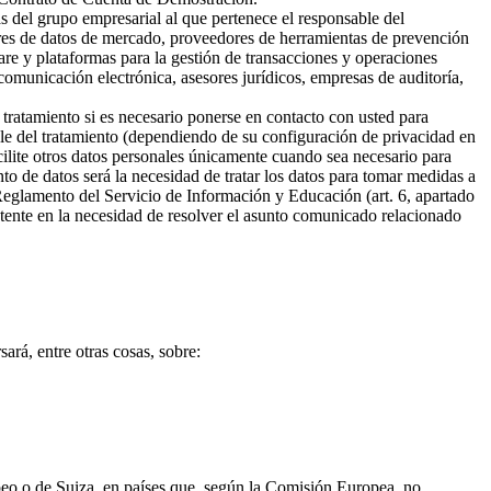
s del grupo empresarial al que pertenece el responsable del
ores de datos de mercado, proveedores de herramientas de prevención
are y plataformas para la gestión de transacciones y operaciones
omunicación electrónica, asesores jurídicos, empresas de auditoría,
 tratamiento si es necesario ponerse en contacto con usted para
ble del tratamiento (dependiendo de su configuración de privacidad en
cilite otros datos personales únicamente cuando sea necesario para
ento de datos será la necesidad de tratar los datos para tomar medidas a
 Reglamento del Servicio de Información y Educación (art. 6, apartado
sistente en la necesidad de resolver el asunto comunicado relacionado
ará, entre otras cosas, sobre:
opeo o de Suiza, en países que, según la Comisión Europea, no