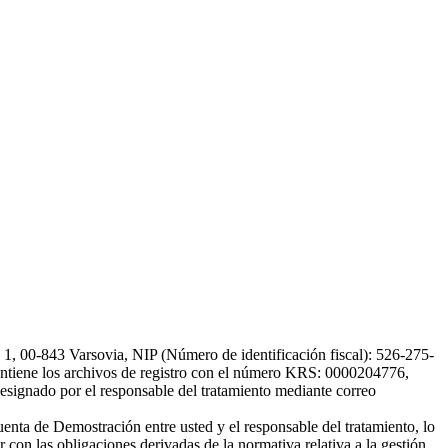
, 00-843 Varsovia, NIP (Número de identificación fiscal): 526-275-
, mantiene los archivos de registro con el número KRS: 0000204776,
esignado por el responsable del tratamiento mediante correo
uenta de Demostración entre usted y el responsable del tratamiento, lo
 con las obligaciones derivadas de la normativa relativa a la gestión