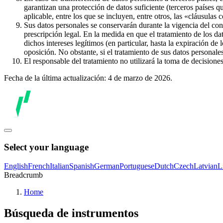
garantizan una protección de datos suficiente (terceros países q
aplicable, entre los que se incluyen, entre otros, las «cláusulas
Sus datos personales se conservarán durante la vigencia del con
prescripción legal. En la medida en que el tratamiento de los dat
dichos intereses legítimos (en particular, hasta la expiración de
oposición. No obstante, si el tratamiento de sus datos personal
El responsable del tratamiento no utilizará la toma de decision
Fecha de la última actualización: 4 de marzo de 2026.
Select your language
English
French
Italian
Spanish
German
Portuguese
Dutch
Czech
Latvian
L
Breadcrumb
Home
Búsqueda de instrumentos