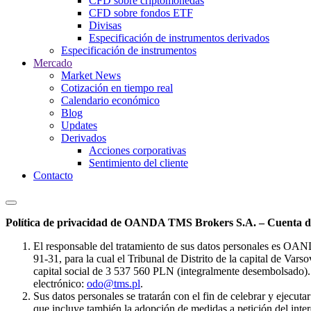
CFD sobre criptomonedas
CFD sobre fondos ETF
Divisas
Especificación de instrumentos derivados
Especificación de instrumentos
Mercado
Market News
Cotización en tiempo real
Calendario económico
Blog
Updates
Derivados
Acciones corporativas
Sentimiento del cliente
Contacto
Política de privacidad de OANDA TMS Brokers S.A. – Cuenta de
El responsable del tratamiento de sus datos personales es OA
91-31, para la cual el Tribunal de Distrito de la capital de Va
capital social de 3 537 560 PLN (integralmente desembolsado). 
electrónico:
odo@tms.pl
.
Sus datos personales se tratarán con el fin de celebrar y ejecut
que incluye también la adopción de medidas a petición del intere