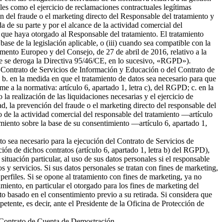
ales como el ejercicio de reclamaciones contractuales legítimas
 del fraude o el marketing directo del Responsable del tratamiento y
da de su parte y por el alcance de la actividad comercial del
 que haya otorgado al Responsable del tratamiento. El tratamiento
 base de la legislación aplicable, o (iii) cuando sea compatible con la
amento Europeo y del Consejo, de 27 de abril de 2016, relativo a la
l que se deroga la Directiva 95/46/CE, en lo sucesivo, «RGPD»).
del Contrato de Servicios de Información y Educación o del Contrato de
b. en la medida en que el tratamiento de datos sea necesario para que
me a la normativa: artículo 6, apartado 1, letra c), del RGPD; c. en la
la realización de las liquidaciones necesarias y el ejercicio de
 la prevención del fraude o el marketing directo del responsable del
to de la actividad comercial del responsable del tratamiento —artículo
tamiento sobre la base de su consentimiento —artículo 6, apartado 1,
nto sea necesario para la ejecución del Contrato de Servicios de
ión de dichos contratos (artículo 6, apartado 1, letra b) del RGPD),
tuación particular, al uso de sus datos personales si el responsable
s y servicios. Si sus datos personales se tratan con fines de marketing,
erfiles. Si se opone al tratamiento con fines de marketing, ya no
miento, en particular el otorgado para los fines de marketing del
nto basado en el consentimiento previo a su retirada. Si considera que
petente, es decir, ante el Presidente de la Oficina de Protección de
el Contrato de Cuenta de Demostración.