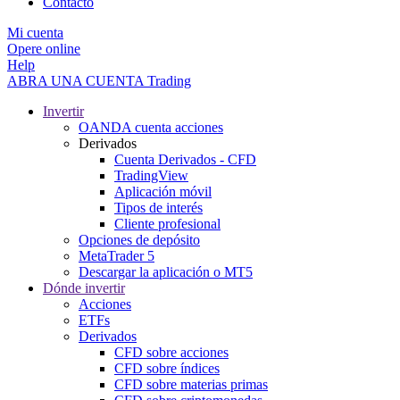
Contacto
Mi cuenta
Opere online
Help
ABRA UNA CUENTA
Trading
Invertir
OANDA cuenta acciones
Derivados
Cuenta Derivados - CFD
TradingView
Aplicación móvil
Tipos de interés
Cliente profesional
Opciones de depósito
MetaTrader 5
Descargar la aplicación o MT5
Dónde invertir
Acciones
ETFs
Derivados
CFD sobre acciones
CFD sobre índices
CFD sobre materias primas