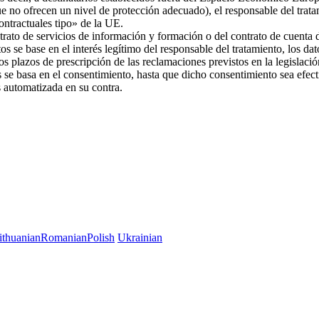
ue no ofrecen un nivel de protección adecuado), el responsable del trat
 contractuales tipo» de la UE.
trato de servicios de información y formación o del contrato de cuenta d
os se base en el interés legítimo del responsable del tratamiento, los da
 los plazos de prescripción de las reclamaciones previstos en la legislac
es se basa en el consentimiento, hasta que dicho consentimiento sea efec
es automatizada en su contra.
ithuanian
Romanian
Polish
Ukrainian