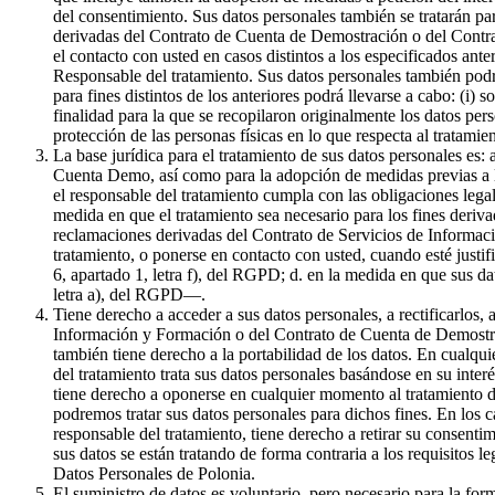
del consentimiento. Sus datos personales también se tratarán par
derivadas del Contrato de Cuenta de Demostración o del Contrat
el contacto con usted en casos distintos a los especificados ante
Responsable del tratamiento. Sus datos personales también podr
para fines distintos de los anteriores podrá llevarse a cabo: (i) 
finalidad para la que se recopilaron originalmente los datos pe
protección de las personas físicas en lo que respecta al tratami
La base jurídica para el tratamiento de sus datos personales es:
Cuenta Demo, así como para la adopción de medidas previas a la 
el responsable del tratamiento cumpla con las obligaciones legale
medida en que el tratamiento sea necesario para los fines derivad
reclamaciones derivadas del Contrato de Servicios de Informaci
tratamiento, o ponerse en contacto con usted, cuando esté justif
6, apartado 1, letra f), del RGPD; d. en la medida en que sus da
letra a), del RGPD—.
Tiene derecho a acceder a sus datos personales, a rectificarlos, 
Información y Formación o del Contrato de Cuenta de Demostració
también tiene derecho a la portabilidad de los datos. En cualqui
del tratamiento trata sus datos personales basándose en su inter
tiene derecho a oponerse en cualquier momento al tratamiento de
podremos tratar sus datos personales para dichos fines. En los c
responsable del tratamiento, tiene derecho a retirar su consenti
sus datos se están tratando de forma contraria a los requisitos l
Datos Personales de Polonia.
El suministro de datos es voluntario, pero necesario para la f