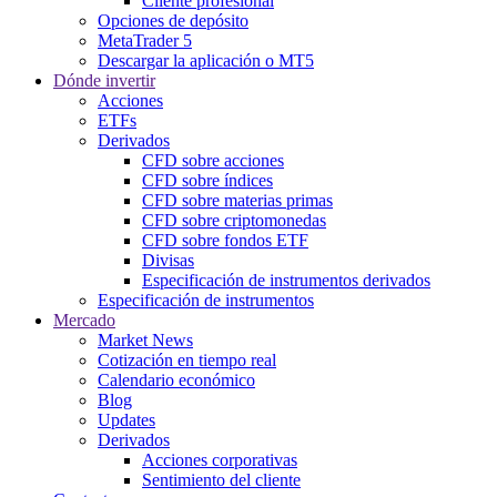
Cliente profesional
Opciones de depósito
MetaTrader 5
Descargar la aplicación o MT5
Dónde invertir
Acciones
ETFs
Derivados
CFD sobre acciones
CFD sobre índices
CFD sobre materias primas
CFD sobre criptomonedas
CFD sobre fondos ETF
Divisas
Especificación de instrumentos derivados
Especificación de instrumentos
Mercado
Market News
Cotización en tiempo real
Calendario económico
Blog
Updates
Derivados
Acciones corporativas
Sentimiento del cliente