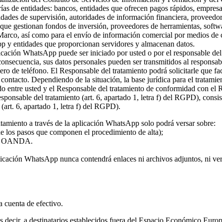
rías de entidades: bancos, entidades que ofrecen pagos rápidos, empresa
ridades de supervisión, autoridades de información financiera, proveed
s que gestionan fondos de inversión, proveedores de herramientas, softw
 Marco, así como para el envío de información comercial por medios de c
pp y entidades que proporcionan servidores y almacenan datos.
plicación WhatsApp puede ser iniciado por usted o por el responsable del
 consecuencia, sus datos personales pueden ser transmitidos al responsa
ro de teléfono. El Responsable del tratamiento podrá solicitarle que fa
l contacto. Dependiendo de la situación, la base jurídica para el tratami
rdo entre usted y el Responsable del tratamiento de conformidad con el
 responsable del tratamiento (art. 6, apartado 1, letra f) del RGPD), con
(art. 6, apartado 1, letra f) del RGPD).
atamiento a través de la aplicación WhatsApp solo podrá versar sobre:
 de los pasos que componen el procedimiento de alta);
o de OANDA.
licación WhatsApp nunca contendrá enlaces ni archivos adjuntos, ni vers
la cuenta de efectivo.
 es decir, a destinatarios establecidos fuera del Espacio Económico Eur