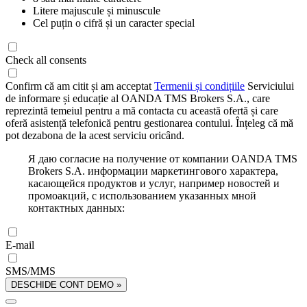
Litere majuscule și minuscule
Cel puțin o cifră și un caracter special
Check all consents
Confirm că am citit și am acceptat
Termenii și condițiile
Serviciului
de informare și educație al OANDA TMS Brokers S.A., care
reprezintă temeiul pentru a mă contacta cu această ofertă și care
oferă asistență telefonică pentru gestionarea contului. Înțeleg că mă
pot dezabona de la acest serviciu oricând.
Я даю согласие на получение от компании OANDA TMS
Brokers S.A. информации маркетингового характера,
касающейся продуктов и услуг, например новостей и
промоакций, с использованием указанных мной
контактных данных:
E-mail
SMS/MMS
DESCHIDE CONT DEMO »