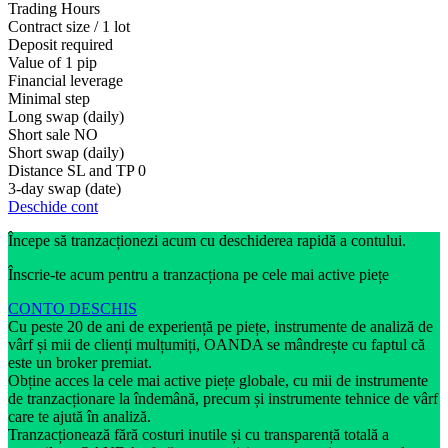
Trading Hours
Contract size / 1 lot
Deposit required
Value of 1 pip
Financial leverage
Minimal step
Long swap (daily)
Short sale
NO
Short swap (daily)
Distance SL and TP
0
3-day swap (date)
Deschide cont
Începe să tranzacționezi acum cu deschiderea rapidă a contului.
Înscrie-te acum pentru a tranzacționa pe cele mai active piețe
CONTO DESCHIS
Cu peste 20 de ani de experiență pe piețe, instrumente de analiză de
vârf și mii de clienți mulțumiți, OANDA se mândrește cu faptul că
este un broker premiat.
Obține acces la cele mai active piețe globale, cu mii de instrumente
de tranzacționare la îndemână, precum și instrumente tehnice de vârf
care te ajută în analiză.
Tranzacționează fără costuri inutile și cu transparență totală a