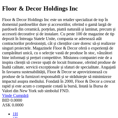
Floor & Decor Holdings Inc
Floor & Decor Holdings Inc este un retailer specializat de top în
domeniul pardoselilor dure și accesoriilor, oferind o gamă largă de
pardoseli din ceramică, porțelan, piatră naturală și laminat, precum și
accesorii decorative și de instalare. Cu peste 100 de magazine de tip
depozit în întreaga Statele Unite, compania se adresează atât
contractorilor profesioniști, cât și clienților care doresc să-și realizeze
singuri proiectele. Magazinele Floor & Decor oferă o experiență de
cumpărături unică, cu o selecție vastă de produse în stoc, vânzători
bine informați și prețuri competitive. Misiunea companiei este de a
inspira clienții să creeze spații de locuit frumoase, oferind produse de
înaltă calitate, servicii excepționale și sfaturi de specialitate. Angajată
în favoarea sustenabilității, Floor & Decor se aprovizionează cu
produse de la furnizori responsabili și se străduiește să minimizeze
impactul asupra mediului. Fondată în 2000, Floor & Decor a crescut
rapid și este acum o companie cotată la bursă, listată la Bursa de
Valori din New York sub simbolul FND.
Vinde
Cumpără
BID
0.0000
ASK
0.0000
1H