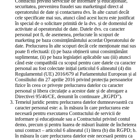
Contractul privind serviciile de informare și educaționale,
securitatea, prevenirea fraudei sau marketingul direct al
operatorului de date și contactarea dvs. în alte cazuri decât
cele specificate mai sus, atunci când acest lucru este justificat
în special de o solicitare primită de la dvs. și de domeniul de
activitate al operatorului de date. Datele dvs. cu caracter
personal pot fi, de asemenea, prelucrate în scopuri de
marketing pe baza consimțământului acordat Operatorului de
date. Prelucrarea în alte scopuri decât cele menționate mai sus
poate fi efectuată: (i) pe baza obținerii unui consimțământ
suplimentar, (ii) pe baza legislației aplicabile sau (iii) atunci
când este compatibilă cu scopul pentru care datele cu caracter
personal au fost colectate inițial (articolul 6 alineatul (4) din
Regulamentul (UE) 2016/679 al Parlamentului European și al
Consiliului din 27 aprilie 2016 privind protecția persoanelor
fizice în ceea ce privește prelucrarea datelor cu caracter
personal și libera circulație a acestor date și de abrogare a
Directivei 95/46/CE, denumit în continuare „RGPD”).
Temeiul juridic pentru prelucrarea datelor dumneavoastră cu
caracter personal este: a. în măsura în care prelucrarea este
necesară pentru executarea Contractului de servicii de
informare și educaționale sau a Contractului privind contul
demo, precum și pentru luarea de măsuri înainte de încheierea
unui contract – articolul 6 alineatul (1) litera (b) din RGPD; b.
în măsura în care prelucrarea datelor este necesară pentru ca