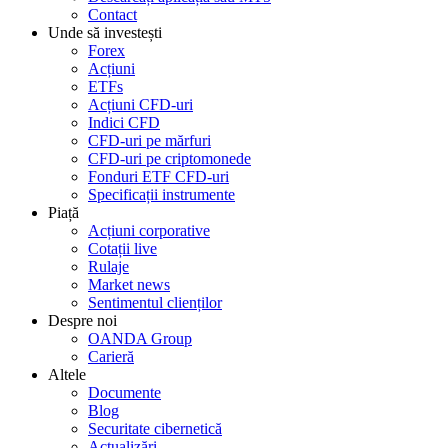
Contact
Unde să investești
Forex
Acțiuni
ETFs
Acțiuni CFD-uri
Indici CFD
CFD-uri pe mărfuri
CFD-uri pe criptomonede
Fonduri ETF CFD-uri
Specificații instrumente
Piață
Acțiuni corporative
Cotații live
Rulaje
Market news
Sentimentul clienților
Despre noi
OANDA Group
Carieră
Altele
Documente
Blog
Securitate cibernetică
Actualizări