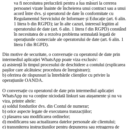
va fi necesitatea prelucrării pentru a lua măsuri la cererea
persoanei vizate înainte de încheierea unui contract sau a unui
acord între dvs. și operatorul de date în conformitate cu
Regulamentul Serviciului de Informare și Educație (art. 6 alin.
1 litera b din RGPD); iar în alte cazuri, interesul legitim al
operatorului de date (art. 6 alin. 1 litera f din RGPD) constând
în necesitatea de a rezolva problema semnalată legată de
operațiunile comerciale ale operatorului de date (art. 6 alin. 1
litera f din RGPD).
Din motive de securitate, o conversație cu operatorul de date prin
intermediul aplicației WhatsApp poate viza exclusiv:
a) asistență în timpul procesului de deschidere a contului (explicarea
pașilor care alcătuiesc procedura de înregistrare);
b) oferirea de răspunsuri la întrebările clienților cu privire la
operațiunile OANDA.
O conversație cu operatorul de date prin intermediul aplicației
WhatsApp nu va conține niciodată linkuri sau atașamente și nu va
viza, printre altele:
a) soldul fondurilor dvs. din Contul de numerar;
b) orice aspecte legate de executarea tranzacțiilor;
c) plasarea sau modificarea ordinelor;
d) modificarea sau actualizarea datelor personale ale clientului;
e) transmiterea instrucțiunilor pentru depunerea sau retragerea de