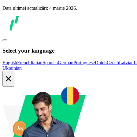
Data ultimei actualizări: 4 martie 2026.
Select your language
English
French
Italian
Spanish
German
Portuguese
Dutch
Czech
Latvian
L
Ukrainian
×