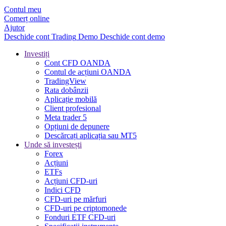
Contul meu
Comerț online
Ajutor
Deschide cont
Trading
Demo
Deschide cont demo
Investiți
Cont CFD OANDA
Contul de acțiuni OANDA
TradingView
Rata dobânzii
Aplicație mobilă
Client profesional
Meta trader 5
Opțiuni de depunere
Descărcați aplicația sau MT5
Unde să investești
Forex
Acțiuni
ETFs
Acțiuni CFD-uri
Indici CFD
CFD-uri pe mărfuri
CFD-uri pe criptomonede
Fonduri ETF CFD-uri