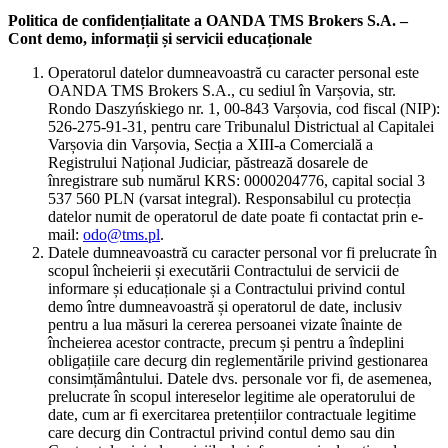
Politica de confidențialitate a OANDA TMS Brokers S.A. –
Cont demo, informații și servicii educaționale
Operatorul datelor dumneavoastră cu caracter personal este
OANDA TMS Brokers S.A., cu sediul în Varșovia, str.
Rondo Daszyńskiego nr. 1, 00-843 Varșovia, cod fiscal (NIP):
526-275-91-31, pentru care Tribunalul Districtual al Capitalei
Varșovia din Varșovia, Secția a XIII-a Comercială a
Registrului Național Judiciar, păstrează dosarele de
înregistrare sub numărul KRS: 0000204776, capital social 3
537 560 PLN (varsat integral). Responsabilul cu protecția
datelor numit de operatorul de date poate fi contactat prin e-
mail:
odo@tms.pl
.
Datele dumneavoastră cu caracter personal vor fi prelucrate în
scopul încheierii și executării Contractului de servicii de
informare și educaționale și a Contractului privind contul
demo între dumneavoastră și operatorul de date, inclusiv
pentru a lua măsuri la cererea persoanei vizate înainte de
încheierea acestor contracte, precum și pentru a îndeplini
obligațiile care decurg din reglementările privind gestionarea
consimțământului. Datele dvs. personale vor fi, de asemenea,
prelucrate în scopul intereselor legitime ale operatorului de
date, cum ar fi exercitarea pretențiilor contractuale legitime
care decurg din Contractul privind contul demo sau din