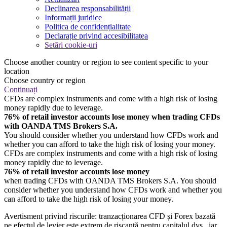
Declinarea responsabilității
Informații juridice
Politica de confidențialitate
Declarație privind accesibilitatea
Setări cookie-uri
Choose another country or region to see content specific to your
location
Choose country or region
Continuați
CFDs are complex instruments and come with a high risk of losing
money rapidly due to leverage.
76% of retail investor accounts lose money when trading CFDs
with OANDA TMS Brokers S.A.
You should consider whether you understand how CFDs work and
whether you can afford to take the high risk of losing your money.
CFDs are complex instruments and come with a high risk of losing
money rapidly due to leverage.
76% of retail investor accounts lose money
when trading CFDs with OANDA TMS Brokers S.A. You should
consider whether you understand how CFDs work and whether you
can afford to take the high risk of losing your money.
Avertisment privind riscurile: tranzacționarea CFD și Forex bazată
pe efectul de levier este extrem de riscantă pentru capitalul dvs., iar