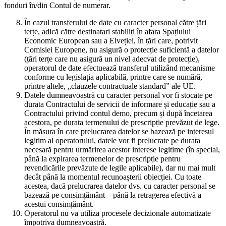
fonduri în/din Contul de numerar.
În cazul transferului de date cu caracter personal către țări
terțe, adică către destinatari stabiliți în afara Spațiului
Economic European sau a Elveției, în țări care, potrivit
Comisiei Europene, nu asigură o protecție suficientă a datelor
(țări terțe care nu asigură un nivel adecvat de protecție),
operatorul de date efectuează transferul utilizând mecanisme
conforme cu legislația aplicabilă, printre care se numără,
printre altele, „clauzele contractuale standard” ale UE.
Datele dumneavoastră cu caracter personal vor fi stocate pe
durata Contractului de servicii de informare și educație sau a
Contractului privind contul demo, precum și după încetarea
acestora, pe durata termenului de prescripție prevăzut de lege.
În măsura în care prelucrarea datelor se bazează pe interesul
legitim al operatorului, datele vor fi prelucrate pe durata
necesară pentru urmărirea acestor interese legitime (în special,
până la expirarea termenelor de prescripție pentru
revendicările prevăzute de legile aplicabile), dar nu mai mult
decât până la momentul recunoașterii obiecției. Cu toate
acestea, dacă prelucrarea datelor dvs. cu caracter personal se
bazează pe consimțământ – până la retragerea efectivă a
acestui consimțământ.
Operatorul nu va utiliza procesele decizionale automatizate
împotriva dumneavoastră.