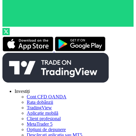
Investiți
Cont CFD OANDA
Rata dobânzii
TradingView
Aplicație mobilă
Client profesional
MetaTrader 5
Opțiuni de depunere
Descărcați aplicația sau MT5