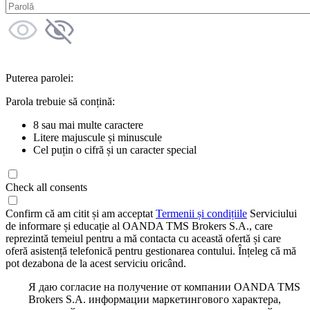
Puterea parolei:
Parola trebuie să conțină:
8 sau mai multe caractere
Litere majuscule și minuscule
Cel puțin o cifră și un caracter special
Check all consents
Confirm că am citit și am acceptat
Termenii și condițiile
Serviciului
de informare și educație al OANDA TMS Brokers S.A., care
reprezintă temeiul pentru a mă contacta cu această ofertă și care
oferă asistență telefonică pentru gestionarea contului. Înțeleg că mă
pot dezabona de la acest serviciu oricând.
Я даю согласие на получение от компании OANDA TMS
Brokers S.A. информации маркетингового характера,