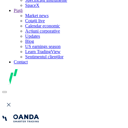
Specificații instrumente
SpaceX
Piață
Market news
Cotații live
Calendar economic
Acțiuni corporative
Updates
Blog
US earnings season
Learn TradingView
Sentimentul clienților
Contact