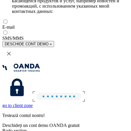
касающейся продуктов и услуг, например новостей и
промоакций, с использованием указанных мной
контактных данных:
E-mail
SMS/MMS
DESCHIDE CONT DEMO »
go to client zone
Testează contul nostru!
Deschideți un cont demo OANDA gratuit
Rodo section