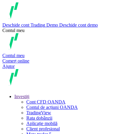
Deschide cont
Trading
Demo
Deschide cont demo
Contul meu
Contul meu
Comerț online
Ajutor
Investiți
Cont CFD OANDA
Contul de acțiuni OANDA
TradingView
Rata dobânzii
Aplicație mobilă
Client profesional