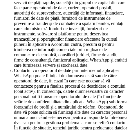
servicii de plăți rapide, societăți din grupul de capital din care
face parte operatorul de date, curieri, operatori poștali,
autorități de supraveghere, autorități de informații financiare,
furnizori de date de piață, furnizori de instrumente de
prevenire a fraudei și de combatere a spălării banilor, entități
care administrează fonduri de investiții, furnizori de
instrumente, software și platforme pentru deservirea
tranzacțiilor și operațiunilor financiare efectuate în cursul
punerii în aplicare a Acordului-cadru, precum și pentru
trimiterea de informații comerciale prin mijloace de
comunicare electronică, consilieri juridici, firme de audit,
firme de consultanță, furnizorul aplicației WhatsApp și entități
care furnizează servere și stochează date.
Contactul cu operatorul de date prin intermediul aplicației
WhatsApp poate fi inițiat de dumneavoastră sau de către
operatorul de date, în cazul în care este necesar să vă
contacteze pentru a finaliza procesul de deschidere a contului
(cont activ). În consecință, datele dumneavoastră cu caracter
personal pot fi transmise operatorului de date (în funcție de
setările de confidențialitate din aplicația WhatsApp) sub forma
fotografiei de profil și a numărului de telefon. Operatorul de
date vă poate solicita să furnizați alte date cu caracter personal
numai atunci când este necesar pentru a răspunde la întrebarea
dvs. sau pentru a gestiona problema la care se referă contactul.
În funcție de situație, temeiul juridic pentru prelucrarea datelor