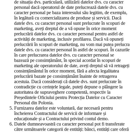
de situația dvs. particulară, utilizării datelor dvs. cu caracter
personal dacă operatorul de date prelucrează datele dvs. cu
caracter personal pe baza interesului său legitim, de exemplu,
în legătură cu comercializarea de produse și servicii. Dacă
datele dvs. cu caracter personal sunt prelucrate în scopuri de
marketing, aveți dreptul de a vă opune în orice moment
prelucrării datelor dvs. cu caracter personal pentru astfel de
activități de marketing, inclusiv profilarea. Dacă vă opuneți
prelucrării în scopuri de marketing, nu vom mai putea prelucra
datele dvs. cu caracter personal în astfel de scopuri. În cazurile
în care prelucrarea datelor dvs. cu caracter personal se
bazează pe consimțământ, în special acordat în scopuri de
marketing ale operatorului de date, aveți dreptul să vă retrageți
consimțământul în orice moment, fără a afecta legalitatea
prelucrării bazate pe consimțământ înainte de retragerea
acestuia. Dacă considerați că datele dvs. sunt prelucrate în
contradicție cu cerințele legale, puteți depune o plângere la
autoritatea de supraveghere competentă, respectiv la
Președintele Oficiului pentru Protecția Datelor cu Caracter
Personal din Polonia.
Furnizarea datelor este voluntară, dar necesară pentru
încheierea Contractului de servicii de informare și
educaționale și a Contractului privind contul demo.
Datele dumneavoastră cu caracter personal pot fi transferate
către următoarele categorii de entități: bănci, entități care oferă