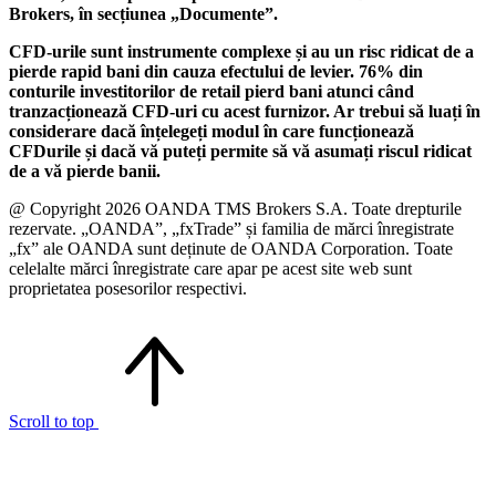
Brokers, în secțiunea „Documente”.
CFD-urile sunt instrumente complexe și au un risc ridicat de a
pierde rapid bani din cauza efectului de levier. 76% din
conturile investitorilor de retail pierd bani atunci când
tranzacționează CFD-uri cu acest furnizor. Ar trebui să luați în
considerare dacă înțelegeți modul în care funcționează
CFDurile și dacă vă puteți permite să vă asumați riscul ridicat
de a vă pierde banii.
@ Copyright 2026 OANDA TMS Brokers S.A. Toate drepturile
rezervate. „OANDA”, „fxTrade” și familia de mărci înregistrate
„fx” ale OANDA sunt deținute de OANDA Corporation. Toate
celelalte mărci înregistrate care apar pe acest site web sunt
proprietatea posesorilor respectivi.
Scroll to top