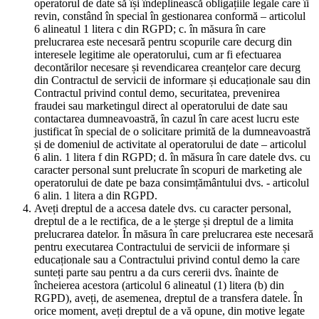
operatorul de date să își îndeplinească obligațiile legale care îi
revin, constând în special în gestionarea conformă – articolul
6 alineatul 1 litera c din RGPD; c. în măsura în care
prelucrarea este necesară pentru scopurile care decurg din
interesele legitime ale operatorului, cum ar fi efectuarea
decontărilor necesare și revendicarea creanțelor care decurg
din Contractul de servicii de informare și educaționale sau din
Contractul privind contul demo, securitatea, prevenirea
fraudei sau marketingul direct al operatorului de date sau
contactarea dumneavoastră, în cazul în care acest lucru este
justificat în special de o solicitare primită de la dumneavoastră
și de domeniul de activitate al operatorului de date – articolul
6 alin. 1 litera f din RGPD; d. în măsura în care datele dvs. cu
caracter personal sunt prelucrate în scopuri de marketing ale
operatorului de date pe baza consimțământului dvs. - articolul
6 alin. 1 litera a din RGPD.
Aveți dreptul de a accesa datele dvs. cu caracter personal,
dreptul de a le rectifica, de a le șterge și dreptul de a limita
prelucrarea datelor. În măsura în care prelucrarea este necesară
pentru executarea Contractului de servicii de informare și
educaționale sau a Contractului privind contul demo la care
sunteți parte sau pentru a da curs cererii dvs. înainte de
încheierea acestora (articolul 6 alineatul (1) litera (b) din
RGPD), aveți, de asemenea, dreptul de a transfera datele. În
orice moment, aveți dreptul de a vă opune, din motive legate