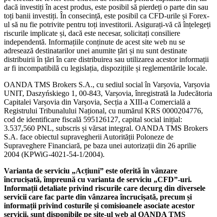
dacă investiți în acest produs, este posibil să pierdeți o parte din sau
toți banii investiți. În consecință, este posibil ca CFD-urile și Forex-
ul să nu fie potrivite pentru toți investitorii. Asigurați-vă că înțelegeți
riscurile implicate și, dacă este necesar, solicitați consiliere
independentă. Informațiile conținute de acest site web nu se
adresează destinatarilor unei anumite țări și nu sunt destinate
distribuirii în țări în care distribuirea sau utilizarea acestor informații
ar fi incompatibilă cu legislația, dispozițiile și reglementările locale.
OANDA TMS Brokers S.A., cu sediul social în Varșovia, Varșovia
UNIT, Daszyńskiego 1, 00-843, Varșovia, înregistrată la Judecătoria
Capitalei Varșovia din Varșovia, Secția a XIII-a Comercială a
Registrului Tribunalului Național, cu numărul KRS 0000204776,
cod de identificare fiscală 595126127, capital social inițial:
3.537,560 PNL, subscris și vărsat integral. OANDA TMS Brokers
S.A. face obiectul supravegherii Autorității Poloneze de
Supraveghere Financiară, pe baza unei autorizații din 26 aprilie
2004 (KPWiG-4021-54-1/2004).
Varianta de serviciu „Acțiuni” este oferită în vânzare
încrucișată, împreună cu varianta de serviciu „CFD”-uri.
Informații detaliate privind riscurile care decurg din diversele
servicii care fac parte din vânzarea încrucișată, precum și
informații privind costurile și comisioanele asociate acestor
servicii, sunt disponibile pe site-ul web al OANDA TMS