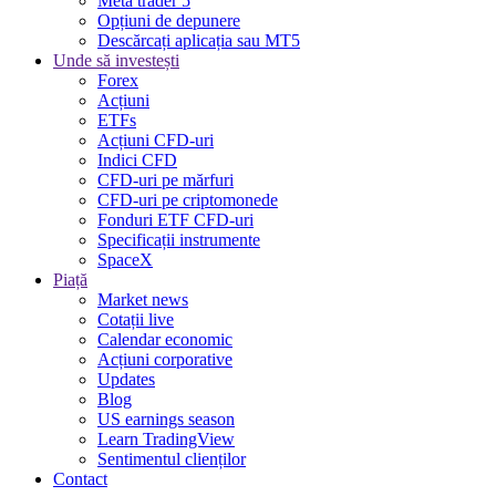
Meta trader 5
Opțiuni de depunere
Descărcați aplicația sau MT5
Unde să investești
Forex
Acțiuni
ETFs
Acțiuni CFD-uri
Indici CFD
CFD-uri pe mărfuri
CFD-uri pe criptomonede
Fonduri ETF CFD-uri
Specificații instrumente
SpaceX
Piață
Market news
Cotații live
Calendar economic
Acțiuni corporative
Updates
Blog
US earnings season
Learn TradingView
Sentimentul clienților
Contact