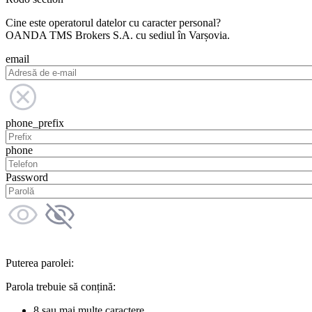
Cine este operatorul datelor cu caracter personal?
OANDA TMS Brokers S.A. cu sediul în Varșovia.
email
phone_prefix
phone
Password
Puterea parolei:
Parola trebuie să conțină:
8 sau mai multe caractere