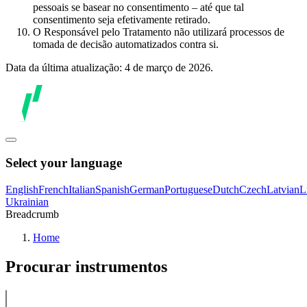
pessoais se basear no consentimento – até que tal
consentimento seja efetivamente retirado.
O Responsável pelo Tratamento não utilizará processos de
tomada de decisão automatizados contra si.
Data da última atualização: 4 de março de 2026.
Select your language
English
French
Italian
Spanish
German
Portuguese
Dutch
Czech
Latvian
L
Ukrainian
Breadcrumb
Home
Procurar instrumentos