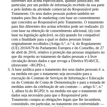
diferentes dos acima especificados, quando justificado, em
particular, por um pedido de informação recebido da sua parte
e pelo âmbito da atividade comercial do Responsável pelo
Tratamento. Os seus dados pessoais podem também ser
tratados para fins de marketing com base no consentimento
que concedeu ao Responsável pelo Tratamento. O tratamento
para fins diferentes dos acima referidos pode ser realizado: (i)
com base na obtenção de consentimento adicional, (ii) com
base na legislação aplicável, ou (iii) quando for compatível
com a finalidade para a qual os dados pessoais foram
originalmente recolhidos (Artigo 6.º, n.º 4, do Regulamento
(UE) 2016/679 do Parlamento Europeu e do Conselho, de 27
de abril de 2016, relativo à proteção das pessoas singulares no
que diz respeito ao tratamento de dados pessoais e à livre
circulação desses dados e que revoga a Diretiva 95/46/CE,
(doravante: «RGPD»).
A base jurídica para o tratamento dos seus dados pessoais é: a.
na medida em que o tratamento seja necessário para a
execução do Contrato de Serviços de Informação e Educação
ou do Contrato de Conta de Demonstração e para a tomada de
medidas antes da celebração de um contrato — artigo 6.º, n.º
1, alínea b) do RGPD; b. na medida em que o tratamento de
dados seja necessário para que o Responsável pelo
Tratamento cumpra as obrigações legais que lhe incumbem,
consistindo, em particular, no tratamento em conformidade —