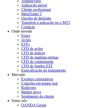
TradingView
Aplicação móvel
Cliente profissional
MetaTrader 5
Opções de depósito
Transferir a aplicação ou o MT5
Contacto
Onde investir
Forex
Ações
ETFs
CFD de ações
CFD de índices
CFD de matérias-primas
CFD de criptomoeda
CFD de fundos ETF
Especificação do instrumento
Mercado
Eventos corporativos
Cotações em tempo real
Rollovers
Market news
Sentimento do cliente
Sobre nós
OANDA Group