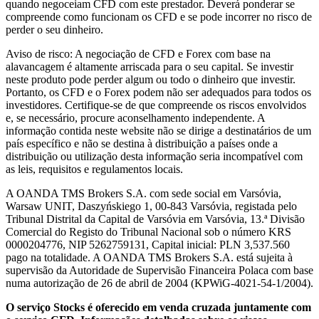
quando negoceiam CFD com este prestador. Deverá ponderar se
compreende como funcionam os CFD e se pode incorrer no risco de
perder o seu dinheiro.
Aviso de risco: A negociação de CFD e Forex com base na
alavancagem é altamente arriscada para o seu capital. Se investir
neste produto pode perder algum ou todo o dinheiro que investir.
Portanto, os CFD e o Forex podem não ser adequados para todos os
investidores. Certifique-se de que compreende os riscos envolvidos
e, se necessário, procure aconselhamento independente. A
informação contida neste website não se dirige a destinatários de um
país específico e não se destina à distribuição a países onde a
distribuição ou utilização desta informação seria incompatível com
as leis, requisitos e regulamentos locais.
A OANDA TMS Brokers S.A. com sede social em Varsóvia,
Warsaw UNIT, Daszyńskiego 1, 00-843 Varsóvia, registada pelo
Tribunal Distrital da Capital de Varsóvia em Varsóvia, 13.ª Divisão
Comercial do Registo do Tribunal Nacional sob o número KRS
0000204776, NIP 5262759131, Capital inicial: PLN 3,537.560
pago na totalidade. A OANDA TMS Brokers S.A. está sujeita à
supervisão da Autoridade de Supervisão Financeira Polaca com base
numa autorização de 26 de abril de 2004 (KPWiG-4021-54-1/2004).
O serviço Stocks é oferecido em venda cruzada juntamente com