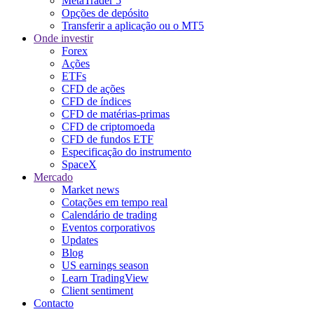
MetaTrader 5
Opções de depósito
Transferir a aplicação ou o MT5
Onde investir
Forex
Ações
ETFs
CFD de ações
CFD de índices
CFD de matérias-primas
CFD de criptomoeda
CFD de fundos ETF
Especificação do instrumento
SpaceX
Mercado
Market news
Cotações em tempo real
Calendário de trading
Eventos corporativos
Updates
Blog
US earnings season
Learn TradingView
Client sentiment
Contacto