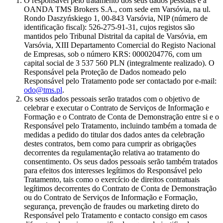
O responsável pelo tratamento dos seus dados pessoais é a
OANDA TMS Brokers S.A., com sede em Varsóvia, na ul.
Rondo Daszyńskiego 1, 00-843 Varsóvia, NIP (número de
identificação fiscal): 526-275-91-31, cujos registos são
mantidos pelo Tribunal Distrital da capital de Varsóvia, em
Varsóvia, XIII Departamento Comercial do Registo Nacional
de Empresas, sob o número KRS: 0000204776, com um
capital social de 3 537 560 PLN (integralmente realizado). O
Responsável pela Proteção de Dados nomeado pelo
Responsável pelo Tratamento pode ser contactado por e-mail:
odo@tms.pl
.
Os seus dados pessoais serão tratados com o objetivo de
celebrar e executar o Contrato de Serviços de Informação e
Formação e o Contrato de Conta de Demonstração entre si e o
Responsável pelo Tratamento, incluindo também a tomada de
medidas a pedido do titular dos dados antes da celebração
destes contratos, bem como para cumprir as obrigações
decorrentes da regulamentação relativa ao tratamento do
consentimento. Os seus dados pessoais serão também tratados
para efeitos dos interesses legítimos do Responsável pelo
Tratamento, tais como o exercício de direitos contratuais
legítimos decorrentes do Contrato de Conta de Demonstração
ou do Contrato de Serviços de Informação e Formação,
segurança, prevenção de fraudes ou marketing direto do
Responsável pelo Tratamento e contacto consigo em casos