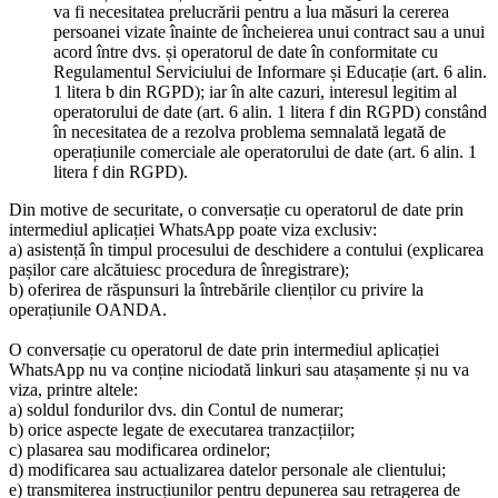
va fi necesitatea prelucrării pentru a lua măsuri la cererea
persoanei vizate înainte de încheierea unui contract sau a unui
acord între dvs. și operatorul de date în conformitate cu
Regulamentul Serviciului de Informare și Educație (art. 6 alin.
1 litera b din RGPD); iar în alte cazuri, interesul legitim al
operatorului de date (art. 6 alin. 1 litera f din RGPD) constând
în necesitatea de a rezolva problema semnalată legată de
operațiunile comerciale ale operatorului de date (art. 6 alin. 1
litera f din RGPD).
Din motive de securitate, o conversație cu operatorul de date prin
intermediul aplicației WhatsApp poate viza exclusiv:
a) asistență în timpul procesului de deschidere a contului (explicarea
pașilor care alcătuiesc procedura de înregistrare);
b) oferirea de răspunsuri la întrebările clienților cu privire la
operațiunile OANDA.
O conversație cu operatorul de date prin intermediul aplicației
WhatsApp nu va conține niciodată linkuri sau atașamente și nu va
viza, printre altele:
a) soldul fondurilor dvs. din Contul de numerar;
b) orice aspecte legate de executarea tranzacțiilor;
c) plasarea sau modificarea ordinelor;
d) modificarea sau actualizarea datelor personale ale clientului;
e) transmiterea instrucțiunilor pentru depunerea sau retragerea de