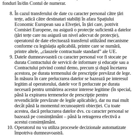
fonduri în/din Contul de numerar.
În cazul transferului de date cu caracter personal către țări
terțe, adică către destinatari stabiliți în afara Spațiului
Economic European sau a Elveției, în țări care, potrivit
Comisiei Europene, nu asigură o protecție suficientă a datelor
(țări terțe care nu asigură un nivel adecvat de protecție),
operatorul de date efectuează transferul utilizând mecanisme
conforme cu legislația aplicabilă, printre care se numără,
printre altele, „clauzele contractuale standard” ale UE.
Datele dumneavoastră cu caracter personal vor fi stocate pe
durata Contractului de servicii de informare și educație sau a
Contractului privind contul demo, precum și după încetarea
acestora, pe durata termenului de prescripție prevăzut de lege.
În măsura în care prelucrarea datelor se bazează pe interesul
legitim al operatorului, datele vor fi prelucrate pe durata
necesară pentru urmărirea acestor interese legitime (în special,
până la expirarea termenelor de prescripție pentru
revendicările prevăzute de legile aplicabile), dar nu mai mult
decât până la momentul recunoașterii obiecției. Cu toate
acestea, dacă prelucrarea datelor dvs. cu caracter personal se
bazează pe consimțământ – până la retragerea efectivă a
acestui consimțământ.
Operatorul nu va utiliza procesele decizionale automatizate
împotriva dumneavoastră.