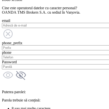
Cine este operatorul datelor cu caracter personal?
OANDA TMS Brokers S.A. cu sediul în Varșovia.
email
phone_prefix
phone
Password
Puterea parolei:
Parola trebuie să conțină:
8 sau mai multe caractere