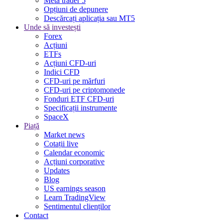
Meta trader 5
Opțiuni de depunere
Descărcați aplicația sau MT5
Unde să investești
Forex
Acțiuni
ETFs
Acțiuni CFD-uri
Indici CFD
CFD-uri pe mărfuri
CFD-uri pe criptomonede
Fonduri ETF CFD-uri
Specificații instrumente
SpaceX
Piață
Market news
Cotații live
Calendar economic
Acțiuni corporative
Updates
Blog
US earnings season
Learn TradingView
Sentimentul clienților
Contact