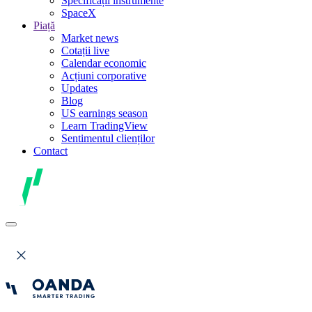
Specificații instrumente
SpaceX
Piață
Market news
Cotații live
Calendar economic
Acțiuni corporative
Updates
Blog
US earnings season
Learn TradingView
Sentimentul clienților
Contact