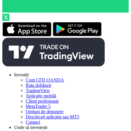
Investiți
Cont CFD OANDA
Rata dobânzii
TradingView
Aplicație mobilă
Client profesional
MetaTrader 5
Opțiuni de depunere
Descărcați aplicația sau MT5
Contact
Unde să investești