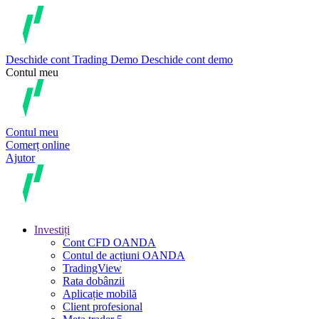
Deschide cont
Trading
Demo
Deschide cont demo
Contul meu
Contul meu
Comerț online
Ajutor
Investiți
Cont CFD OANDA
Contul de acțiuni OANDA
TradingView
Rata dobânzii
Aplicație mobilă
Client profesional