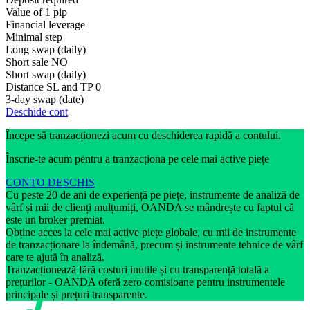
Value of 1 pip
Financial leverage
Minimal step
Long swap (daily)
Short sale
NO
Short swap (daily)
Distance SL and TP
0
3-day swap (date)
Deschide cont
Începe să tranzacționezi acum cu deschiderea rapidă a contului.
Înscrie-te acum pentru a tranzacționa pe cele mai active piețe
CONTO DESCHIS
Cu peste 20 de ani de experiență pe piețe, instrumente de analiză de
vârf și mii de clienți mulțumiți, OANDA se mândrește cu faptul că
este un broker premiat.
Obține acces la cele mai active piețe globale, cu mii de instrumente
de tranzacționare la îndemână, precum și instrumente tehnice de vârf
care te ajută în analiză.
Tranzacționează fără costuri inutile și cu transparență totală a
prețurilor - OANDA oferă zero comisioane pentru instrumentele
principale și prețuri transparente.