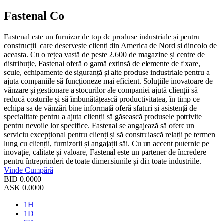
Fastenal Co
Fastenal este un furnizor de top de produse industriale și pentru
construcții, care deservește clienți din America de Nord și dincolo de
aceasta. Cu o rețea vastă de peste 2.600 de magazine și centre de
distribuție, Fastenal oferă o gamă extinsă de elemente de fixare,
scule, echipamente de siguranță și alte produse industriale pentru a
ajuta companiile să funcționeze mai eficient. Soluțiile inovatoare de
vânzare și gestionare a stocurilor ale companiei ajută clienții să
reducă costurile și să îmbunătățească productivitatea, în timp ce
echipa sa de vânzări bine informată oferă sfaturi și asistență de
specialitate pentru a ajuta clienții să găsească produsele potrivite
pentru nevoile lor specifice. Fastenal se angajează să ofere un
serviciu excepțional pentru clienți și să construiască relații pe termen
lung cu clienții, furnizorii și angajații săi. Cu un accent puternic pe
inovație, calitate și valoare, Fastenal este un partener de încredere
pentru întreprinderi de toate dimensiunile și din toate industriile.
Vinde
Cumpără
BID
0.0000
ASK
0.0000
1H
1D