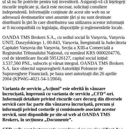
ul să nu fie potrivite pentru toți investitorii. Asigurați-vă că înțelegeți
riscurile implicate și, dacă este necesar, solicitați consiliere
independentă. Informațiile conținute de acest site web nu se
adresează destinatarilor unei anumite țări și nu sunt destinate
distribuirii în țări în care distribuirea sau utilizarea acestor informații
ar fi incompatibilă cu legislația, dispozițiile și reglementările locale.
OANDA TMS Brokers S.A., cu sediul social în Varșovia, Varșovia
UNIT, Daszyńskiego 1, 00-843, Varșovia, înregistrată la Judecătoria
Capitalei Varșovia din Varșovia, Secția a XIII-a Comercială a
Registrului Tribunalului Național, cu numărul KRS 0000204776,
cod de identificare fiscală 595126127, capital social inițial:
3.537,560 PNL, subscris și vărsat integral. OANDA TMS Brokers
S.A. face obiectul supravegherii Autorității Poloneze de
Supraveghere Financiară, pe baza unei autorizații din 26 aprilie
2004 (KPWiG-4021-54-1/2004).
Varianta de serviciu „Acțiuni” este oferită în vânzare
încrucișată, împreună cu varianta de serviciu „CFD”-uri.
Informații detaliate privind riscurile care decurg din diversele
servicii care fac parte din vânzarea încrucișată, precum și
informații privind costurile și comisioanele asociate acestor
servicii, sunt disponibile pe site-ul web al OANDA TMS
Brokers, în secțiunea „Documente”.