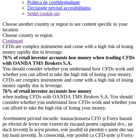
Politica de confidențialitate
Declarație privind accesibilitatea
Setări cookie-uri
Choose another country or region to see content specific to your
location
Choose country or region
Continuați
CFDs are complex instruments and come with a high risk of losing
money rapidly due to leverage.
76% of retail investor accounts lose money when trading CFDs
with OANDA TMS Brokers S.A.
You should consider whether you understand how CFDs work and
whether you can afford to take the high risk of losing your money.
CFDs are complex instruments and come with a high risk of losing
money rapidly due to leverage.
76% of retail investor accounts lose money
when trading CFDs with OANDA TMS Brokers S.A. You should
consider whether you understand how CFDs work and whether you
can afford to take the high risk of losing your money.
Avertisment privind riscurile: tranzacționarea CFD și Forex bazată
pe efectul de levier este extrem de riscantă pentru capitalul dvs., iar
dacă investiți în acest produs, este posibil să pierdeți o parte din sau
toți banii investiți. În consecință, este posibil ca CFD-urile și Forex-