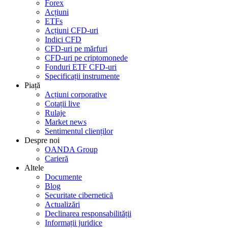
Forex
Acțiuni
ETFs
Acțiuni CFD-uri
Indici CFD
CFD-uri pe mărfuri
CFD-uri pe criptomonede
Fonduri ETF CFD-uri
Specificații instrumente
Piață
Acțiuni corporative
Cotații live
Rulaje
Market news
Sentimentul clienților
Despre noi
OANDA Group
Carieră
Altele
Documente
Blog
Securitate cibernetică
Actualizări
Declinarea responsabilității
Informații juridice