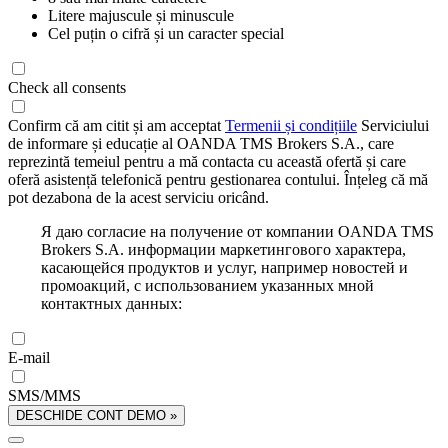
Litere majuscule și minuscule
Cel puțin o cifră și un caracter special
Check all consents
Confirm că am citit și am acceptat
Termenii și condițiile
Serviciului
de informare și educație al OANDA TMS Brokers S.A., care
reprezintă temeiul pentru a mă contacta cu această ofertă și care
oferă asistență telefonică pentru gestionarea contului. Înțeleg că mă
pot dezabona de la acest serviciu oricând.
Я даю согласие на получение от компании OANDA TMS
Brokers S.A. информации маркетингового характера,
касающейся продуктов и услуг, например новостей и
промоакций, с использованием указанных мной
контактных данных:
E-mail
SMS/MMS
DESCHIDE CONT DEMO »