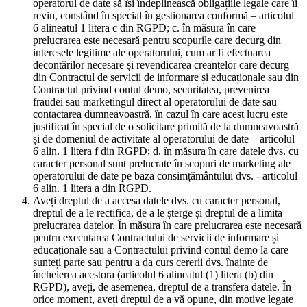
operatorul de date să își îndeplinească obligațiile legale care îi
revin, constând în special în gestionarea conformă – articolul
6 alineatul 1 litera c din RGPD; c. în măsura în care
prelucrarea este necesară pentru scopurile care decurg din
interesele legitime ale operatorului, cum ar fi efectuarea
decontărilor necesare și revendicarea creanțelor care decurg
din Contractul de servicii de informare și educaționale sau din
Contractul privind contul demo, securitatea, prevenirea
fraudei sau marketingul direct al operatorului de date sau
contactarea dumneavoastră, în cazul în care acest lucru este
justificat în special de o solicitare primită de la dumneavoastră
și de domeniul de activitate al operatorului de date – articolul
6 alin. 1 litera f din RGPD; d. în măsura în care datele dvs. cu
caracter personal sunt prelucrate în scopuri de marketing ale
operatorului de date pe baza consimțământului dvs. - articolul
6 alin. 1 litera a din RGPD.
Aveți dreptul de a accesa datele dvs. cu caracter personal,
dreptul de a le rectifica, de a le șterge și dreptul de a limita
prelucrarea datelor. În măsura în care prelucrarea este necesară
pentru executarea Contractului de servicii de informare și
educaționale sau a Contractului privind contul demo la care
sunteți parte sau pentru a da curs cererii dvs. înainte de
încheierea acestora (articolul 6 alineatul (1) litera (b) din
RGPD), aveți, de asemenea, dreptul de a transfera datele. În
orice moment, aveți dreptul de a vă opune, din motive legate