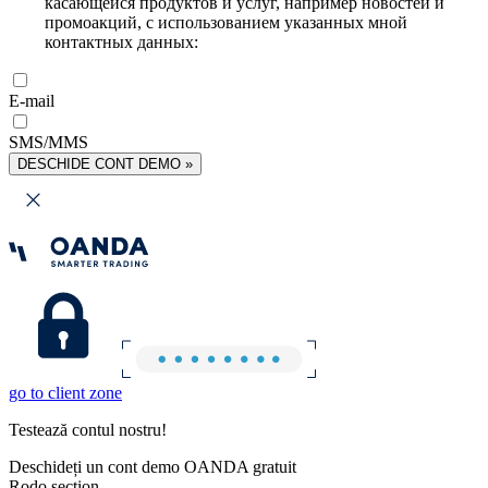
касающейся продуктов и услуг, например новостей и
промоакций, с использованием указанных мной
контактных данных:
E-mail
SMS/MMS
DESCHIDE CONT DEMO »
go to client zone
Testează contul nostru!
Deschideți un cont demo OANDA gratuit
Rodo section