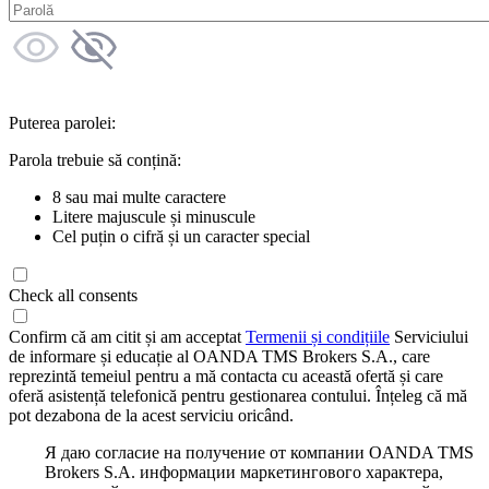
Puterea parolei:
Parola trebuie să conțină:
8 sau mai multe caractere
Litere majuscule și minuscule
Cel puțin o cifră și un caracter special
Check all consents
Confirm că am citit și am acceptat
Termenii și condițiile
Serviciului
de informare și educație al OANDA TMS Brokers S.A., care
reprezintă temeiul pentru a mă contacta cu această ofertă și care
oferă asistență telefonică pentru gestionarea contului. Înțeleg că mă
pot dezabona de la acest serviciu oricând.
Я даю согласие на получение от компании OANDA TMS
Brokers S.A. информации маркетингового характера,