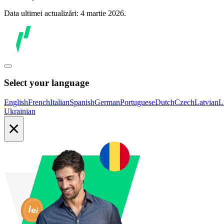
Data ultimei actualizări: 4 martie 2026.
Select your language
English
French
Italian
Spanish
German
Portuguese
Dutch
Czech
Latvian
L
Ukrainian
×