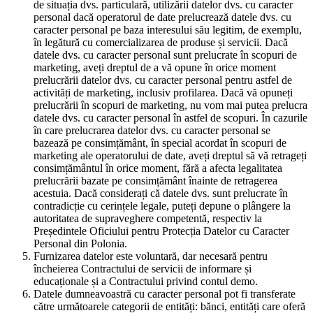
de situația dvs. particulară, utilizării datelor dvs. cu caracter
personal dacă operatorul de date prelucrează datele dvs. cu
caracter personal pe baza interesului său legitim, de exemplu,
în legătură cu comercializarea de produse și servicii. Dacă
datele dvs. cu caracter personal sunt prelucrate în scopuri de
marketing, aveți dreptul de a vă opune în orice moment
prelucrării datelor dvs. cu caracter personal pentru astfel de
activități de marketing, inclusiv profilarea. Dacă vă opuneți
prelucrării în scopuri de marketing, nu vom mai putea prelucra
datele dvs. cu caracter personal în astfel de scopuri. În cazurile
în care prelucrarea datelor dvs. cu caracter personal se
bazează pe consimțământ, în special acordat în scopuri de
marketing ale operatorului de date, aveți dreptul să vă retrageți
consimțământul în orice moment, fără a afecta legalitatea
prelucrării bazate pe consimțământ înainte de retragerea
acestuia. Dacă considerați că datele dvs. sunt prelucrate în
contradicție cu cerințele legale, puteți depune o plângere la
autoritatea de supraveghere competentă, respectiv la
Președintele Oficiului pentru Protecția Datelor cu Caracter
Personal din Polonia.
Furnizarea datelor este voluntară, dar necesară pentru
încheierea Contractului de servicii de informare și
educaționale și a Contractului privind contul demo.
Datele dumneavoastră cu caracter personal pot fi transferate
către următoarele categorii de entități: bănci, entități care oferă