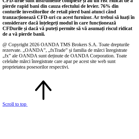
CFD-urile sunt instrumente complexe și au un risc ridicat de a
pierde rapid bani din cauza efectului de levier. 76% din
conturile investitorilor de retail pierd bani atunci când
tranzacționează CFD-uri cu acest furnizor. Ar trebui să luați în
considerare dacă înțelegeți modul în care funcționează
CFDurile și dacă vă puteți permite să vă asumați riscul ridicat
de a vă pierde banii.
@ Copyright 2026 OANDA TMS Brokers S.A. Toate drepturile
rezervate. „OANDA”, „fxTrade” și familia de mărci înregistrate
„fx” ale OANDA sunt deținute de OANDA Corporation. Toate
celelalte mărci înregistrate care apar pe acest site web sunt
proprietatea posesorilor respectivi.
Scroll to top