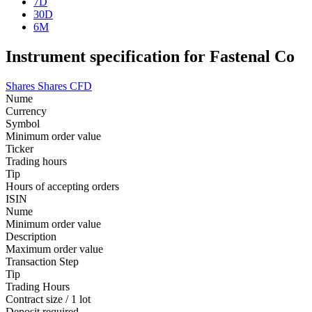
7D
30D
6M
Instrument specification for Fastenal Co
Shares
Shares CFD
Nume
Currency
Symbol
Minimum order value
Ticker
Trading hours
Tip
Hours of accepting orders
ISIN
Nume
Minimum order value
Description
Maximum order value
Transaction Step
Tip
Trading Hours
Contract size / 1 lot
Deposit required