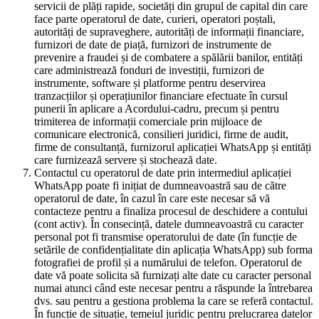
servicii de plăți rapide, societăți din grupul de capital din care
face parte operatorul de date, curieri, operatori poștali,
autorități de supraveghere, autorități de informații financiare,
furnizori de date de piață, furnizori de instrumente de
prevenire a fraudei și de combatere a spălării banilor, entități
care administrează fonduri de investiții, furnizori de
instrumente, software și platforme pentru deservirea
tranzacțiilor și operațiunilor financiare efectuate în cursul
punerii în aplicare a Acordului-cadru, precum și pentru
trimiterea de informații comerciale prin mijloace de
comunicare electronică, consilieri juridici, firme de audit,
firme de consultanță, furnizorul aplicației WhatsApp și entități
care furnizează servere și stochează date.
Contactul cu operatorul de date prin intermediul aplicației
WhatsApp poate fi inițiat de dumneavoastră sau de către
operatorul de date, în cazul în care este necesar să vă
contacteze pentru a finaliza procesul de deschidere a contului
(cont activ). În consecință, datele dumneavoastră cu caracter
personal pot fi transmise operatorului de date (în funcție de
setările de confidențialitate din aplicația WhatsApp) sub forma
fotografiei de profil și a numărului de telefon. Operatorul de
date vă poate solicita să furnizați alte date cu caracter personal
numai atunci când este necesar pentru a răspunde la întrebarea
dvs. sau pentru a gestiona problema la care se referă contactul.
În funcție de situație, temeiul juridic pentru prelucrarea datelor