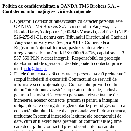
Politica de confidențialitate a OANDA TMS Brokers S.A. –
Cont demo, informații și servicii educaționale
Operatorul datelor dumneavoastră cu caracter personal este
OANDA TMS Brokers S.A., cu sediul în Varșovia, str.
Rondo Daszyńskiego nr. 1, 00-843 Varșovia, cod fiscal (NIP):
526-275-91-31, pentru care Tribunalul Districtual al Capitalei
Varșovia din Varșovia, Secția a XIII-a Comercială a
Registrului Național Judiciar, păstrează dosarele de
înregistrare sub numărul KRS: 0000204776, capital social 3
537 560 PLN (varsat integral). Responsabilul cu protecția
datelor numit de operatorul de date poate fi contactat prin e-
mail:
odo@tms.pl
.
Datele dumneavoastră cu caracter personal vor fi prelucrate în
scopul încheierii și executării Contractului de servicii de
informare și educaționale și a Contractului privind contul
demo între dumneavoastră și operatorul de date, inclusiv
pentru a lua măsuri la cererea persoanei vizate înainte de
încheierea acestor contracte, precum și pentru a îndeplini
obligațiile care decurg din reglementările privind gestionarea
consimțământului. Datele dvs. personale vor fi, de asemenea,
prelucrate în scopul intereselor legitime ale operatorului de
date, cum ar fi exercitarea pretențiilor contractuale legitime
care decurg din Contractul privind contul demo sau din