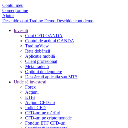
Contul meu
Comerț online
Ajutor
Deschide cont
Trading
Demo
Deschide cont demo
Investiți
Cont CFD OANDA
Contul de acțiuni OANDA
TradingView
Rata dobânzii
Aplicație mobilă
Client profesional
Meta trader 5
Opțiuni de depunere
Descărcați aplicația sau MT5
Unde să investești
Forex
Acțiuni
ETFs
Acțiuni CFD-uri
Indici CFD
CFD-uri pe mărfuri
CFD-uri pe criptomonede
Fonduri ETF CFD-uri