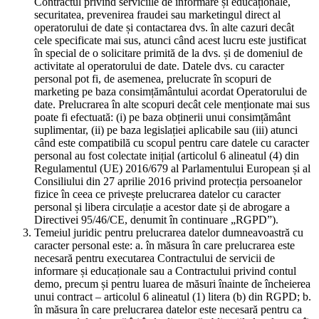
Contractul privind serviciile de informare și educaționale,
securitatea, prevenirea fraudei sau marketingul direct al
operatorului de date și contactarea dvs. în alte cazuri decât
cele specificate mai sus, atunci când acest lucru este justificat
în special de o solicitare primită de la dvs. și de domeniul de
activitate al operatorului de date. Datele dvs. cu caracter
personal pot fi, de asemenea, prelucrate în scopuri de
marketing pe baza consimțământului acordat Operatorului de
date. Prelucrarea în alte scopuri decât cele menționate mai sus
poate fi efectuată: (i) pe baza obținerii unui consimțământ
suplimentar, (ii) pe baza legislației aplicabile sau (iii) atunci
când este compatibilă cu scopul pentru care datele cu caracter
personal au fost colectate inițial (articolul 6 alineatul (4) din
Regulamentul (UE) 2016/679 al Parlamentului European și al
Consiliului din 27 aprilie 2016 privind protecția persoanelor
fizice în ceea ce privește prelucrarea datelor cu caracter
personal și libera circulație a acestor date și de abrogare a
Directivei 95/46/CE, denumit în continuare „RGPD”).
Temeiul juridic pentru prelucrarea datelor dumneavoastră cu
caracter personal este: a. în măsura în care prelucrarea este
necesară pentru executarea Contractului de servicii de
informare și educaționale sau a Contractului privind contul
demo, precum și pentru luarea de măsuri înainte de încheierea
unui contract – articolul 6 alineatul (1) litera (b) din RGPD; b.
în măsura în care prelucrarea datelor este necesară pentru ca