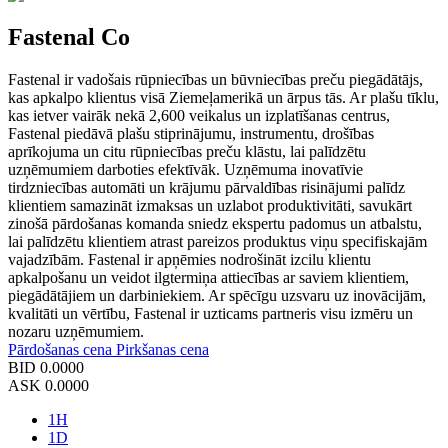
Fastenal Co
Fastenal ir vadošais rūpniecības un būvniecības preču piegādātājs,
kas apkalpo klientus visā Ziemeļamerikā un ārpus tās. Ar plašu tīklu,
kas ietver vairāk nekā 2,600 veikalus un izplatīšanas centrus,
Fastenal piedāvā plašu stiprinājumu, instrumentu, drošības
aprīkojuma un citu rūpniecības preču klāstu, lai palīdzētu
uzņēmumiem darboties efektīvāk. Uzņēmuma inovatīvie
tirdzniecības automāti un krājumu pārvaldības risinājumi palīdz
klientiem samazināt izmaksas un uzlabot produktivitāti, savukārt
zinošā pārdošanas komanda sniedz ekspertu padomus un atbalstu,
lai palīdzētu klientiem atrast pareizos produktus viņu specifiskajām
vajadzībām. Fastenal ir apņēmies nodrošināt izcilu klientu
apkalpošanu un veidot ilgtermiņa attiecības ar saviem klientiem,
piegādātājiem un darbiniekiem. Ar spēcīgu uzsvaru uz inovācijām,
kvalitāti un vērtību, Fastenal ir uzticams partneris visu izmēru un
nozaru uzņēmumiem.
Pārdošanas cena
Pirkšanas cena
BID
0.0000
ASK
0.0000
1H
1D