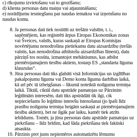
c) rīkojumu izvietošanu vai to grozīšanu;
d) klienta personas datu maiņu vai atjaunināšanu;
e) norādījumu iesniegšanu par naudas iemaksu vai izņemšanu no
naudas konta.
Ja personas dati tiek nosūtīti uz trešām valstīm, t. i.,
saņēmējiem, kas reģistrēti ārpus Eiropas Ekonomikas zonas
vai Šveices, valstīs, kuras saskaņā ar Eiropas Komisijas
novērtējumu nenodrošina pietiekamu datu aizsardzību (trešās
valstis, kas nenodrošina atbilstošu aizsardzības līmeni), datu
pārziņš tos nosūta, izmantojot mehānismus, kas atbilst
piemērojamajiem tiesību aktiem, tostarp ES „standarta līguma
klauzulas“.
Jūsu personas dati tiks glabāti visā Informācijas un izglītības
pakalpojumu līguma vai Demo konta līguma darbības laikā,
kā arī pēc tā izbeigšanas – likumā noteiktā noilguma termiņa
laikā. Tiktāl, ciktāl datu apstrāde pamatojas uz Pārzinim
leģitīmām interesēm, dati tiks apstrādāti tik ilgi, cik
nepieciešams šo leģitīmo interešu īstenošanai (jo īpaši līdz
prasību noilguma termiņa beigām saskaņā ar piemērojamajiem
tiesību aktiem), bet ne ilgāk par laiku, kamēr tiek atzīts
iebildums. Tomēr, ja jūsu personas datu apstrāde pamatojas uz
piekrišanu – līdz brīdim, kad šāda piekrišana tiek faktiski
atsaukta.
Pārzinis pret jums nepiemēros automatizētu lēmumu