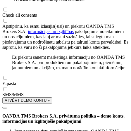
Check all consents
Apstiprinu, ka esmu izlasījis(-usi) un piekrītu OANDA TMS
Brokers S.A.
informācijas un izglītības
pakalpojuma noteikumiem
un nosacījumiem, kas ļauj ar mani sazināties, lai sniegtu man
piedāvājumu un nodrošinātu atbalstu pa tālruni konta pārvaldībai. Es
saprotu, ka varu no šī pakalpojuma jebkurā laikā atteikties.
Es piekrītu saņemt mārketinga informāciju no OANDA TMS
Brokers S.A. par produktiem un pakalpojumiem, piemēram,
jaunumiem un akcijām, uz manu norādīto kontaktinformāciju:
E-pasta
SMS/MMS
ATVĒRT DEMO KONTU »
OANDA TMS Brokers S.A. privātuma politika – demo konts,
informācijas un izglītojošie pakalpojumi