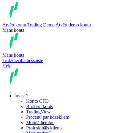
Atvērt kontu
Trading
Demo
Atvērt demo kontu
Mans konts
Mans konts
Tirdzniecība tiešsaistē
Help
Investē
Konto CFD
Brokeru konts
TradingView
Procenti par līdzekļiem
Mobilā lietotne
Profesionāls klients