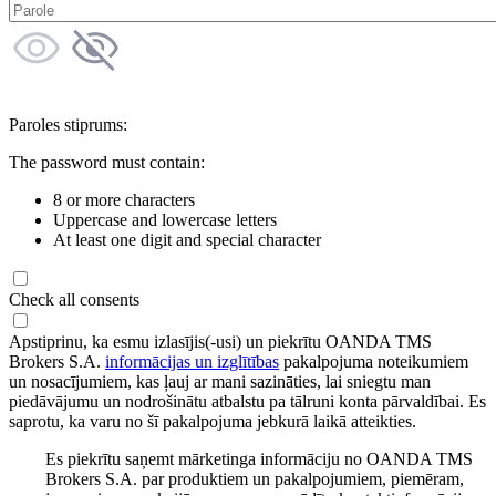
Paroles stiprums:
The password must contain:
8 or more characters
Uppercase and lowercase letters
At least one digit and special character
Check all consents
Apstiprinu, ka esmu izlasījis(-usi) un piekrītu OANDA TMS
Brokers S.A.
informācijas un izglītības
pakalpojuma noteikumiem
un nosacījumiem, kas ļauj ar mani sazināties, lai sniegtu man
piedāvājumu un nodrošinātu atbalstu pa tālruni konta pārvaldībai. Es
saprotu, ka varu no šī pakalpojuma jebkurā laikā atteikties.
Es piekrītu saņemt mārketinga informāciju no OANDA TMS
Brokers S.A. par produktiem un pakalpojumiem, piemēram,