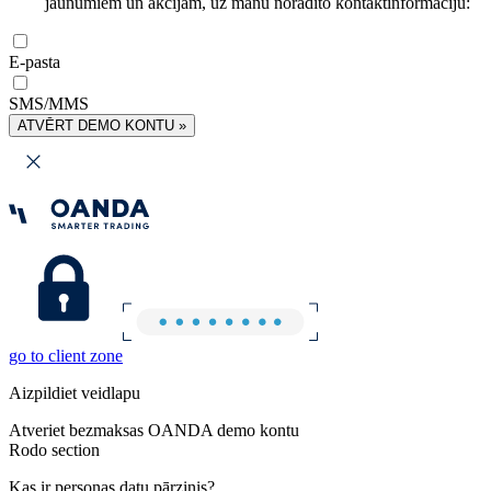
jaunumiem un akcijām, uz manu norādīto kontaktinformāciju:
E-pasta
SMS/MMS
ATVĒRT DEMO KONTU »
go to client zone
Aizpildiet veidlapu
Atveriet bezmaksas OANDA demo kontu
Rodo section
Kas ir personas datu pārzinis?