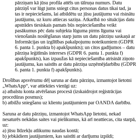
pārziņam kā jūsu profila attēls un tālruņa numurs. Datu
pārziņš var lūgt jums sniegt citus personas datus tikai tad, ja
tas ir nepieciešams, lai atbildētu uz jūsu jautājumu vai risinātu
jautājumu, uz kuru attiecas saziņa. Atkarībā no situācijas datu
apstrādes tiesiskais pamats būs nepieciešamība veikt
pasākumus pēc datu subjekta lūguma pirms līguma vai
vienošanās noslēgšanas starp jums un datu pārziņu saskaņā ar
Informācijas un izglītības pakalpojumu noteikumiem (GDPR
6. panta 1. punkta b) apakšpunkts); un citos gadījumos – datu
pārziņa leģitīmās intereses (GDPR 6. panta 1. punkta f)
apakšpunkts), kas izpaužas kā nepieciešamība atrisināt ziņoto
jautājumu, kas saistīts ar datu pārziņa uzņēmējdarbību (GDPR
6. panta 1. punkta f) apakšpunkts).
Drošības apsvērumu dēļ saruna ar datu pārziņu, izmantojot lietotni
„WhatsApp“, var attiekties vienīgi uz:
a) atbalstu konta atvēršanas procesā (izskaidrojot reģistrācijas
procedūras posmus);
b) atbilžu sniegšanu uz klientu jautājumiem par OANDA darbību.
Saruna ar datu pārziņu, izmantojot WhatsApp lietotni, nekad
nesaturēs nekādas saites vai pielikumus, kā arī neattiecas, cita starpā,
uz:
a) jūsu līdzekļu atlikumu naudas kontā;
b) jebkādiem jautājumiem, kas saistīti ar darījumu izpildi;