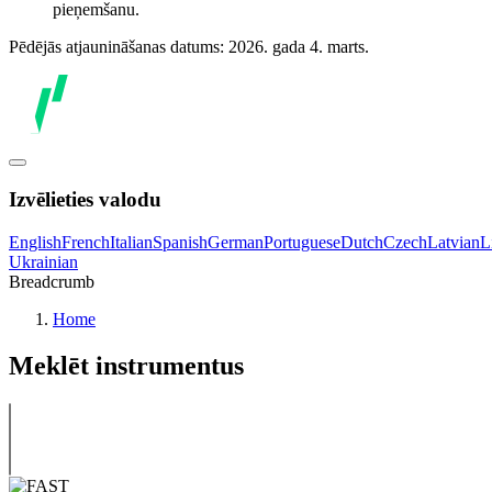
pieņemšanu.
Pēdējās atjaunināšanas datums: 2026. gada 4. marts.
Izvēlieties valodu
English
French
Italian
Spanish
German
Portuguese
Dutch
Czech
Latvian
L
Ukrainian
Breadcrumb
Home
Meklēt instrumentus