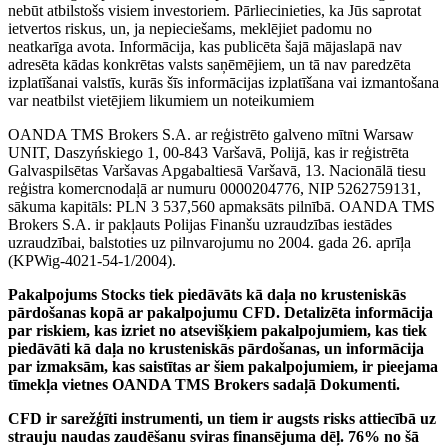
nebūt atbilstošs visiem investoriem. Pārliecinieties, ka Jūs saprotat
ietvertos riskus, un, ja nepieciešams, meklējiet padomu no
neatkarīga avota. Informācija, kas publicēta šajā mājaslapā nav
adresēta kādas konkrētas valsts saņēmējiem, un tā nav paredzēta
izplatīšanai valstīs, kurās šīs informācijas izplatīšana vai izmantošana
var neatbilst vietējiem likumiem un noteikumiem
OANDA TMS Brokers S.A. ar reģistrēto galveno mītni Warsaw
UNIT, Daszyńskiego 1, 00-843 Varšavā, Polijā, kas ir reģistrēta
Galvaspilsētas Varšavas Apgabaltiesā Varšavā, 13. Nacionālā tiesu
reģistra komercnodaļā ar numuru 0000204776, NIP 5262759131,
sākuma kapitāls: PLN 3 537,560 apmaksāts pilnībā. OANDA TMS
Brokers S.A. ir pakļauts Polijas Finanšu uzraudzības iestādes
uzraudzībai, balstoties uz pilnvarojumu no 2004. gada 26. aprīļa
(KPWig-4021-54-1/2004).
Pakalpojums Stocks tiek piedāvāts kā daļa no krusteniskās
pārdošanas kopā ar pakalpojumu CFD. Detalizēta informācija
par riskiem, kas izriet no atsevišķiem pakalpojumiem, kas tiek
piedāvāti kā daļa no krusteniskās pārdošanas, un informācija
par izmaksām, kas saistītas ar šiem pakalpojumiem, ir pieejama
tīmekļa vietnes OANDA TMS Brokers sadaļā Dokumenti.
CFD ir sarežģīti instrumenti, un tiem ir augsts risks attiecībā uz
strauju naudas zaudēšanu sviras finansējuma dēļ. 76% no šā