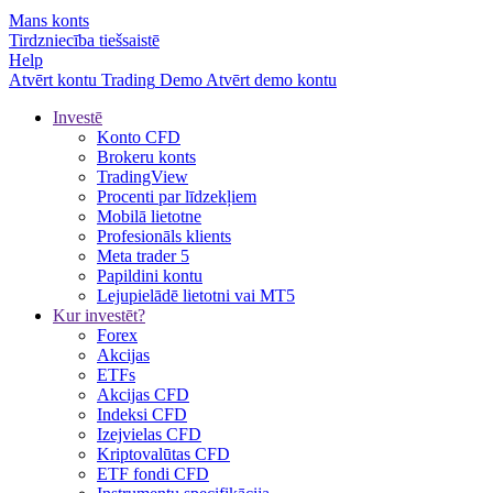
Mans konts
Tirdzniecība tiešsaistē
Help
Atvērt kontu
Trading
Demo
Atvērt demo kontu
Investē
Konto CFD
Brokeru konts
TradingView
Procenti par līdzekļiem
Mobilā lietotne
Profesionāls klients
Meta trader 5
Papildini kontu
Lejupielādē lietotni vai MT5
Kur investēt?
Forex
Akcijas
ETFs
Akcijas CFD
Indeksi CFD
Izejvielas CFD
Kriptovalūtas CFD
ETF fondi CFD