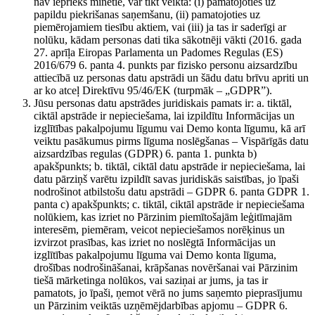
nav iepriekš minētie, var tikt veikta: (i) pamatojoties uz
papildu piekrišanas saņemšanu, (ii) pamatojoties uz
piemērojamiem tiesību aktiem, vai (iii) ja tas ir saderīgi ar
nolūku, kādam personas dati tika sākotnēji vākti (2016. gada
27. aprīļa Eiropas Parlamenta un Padomes Regulas (ES)
2016/679 6. panta 4. punkts par fizisko personu aizsardzību
attiecībā uz personas datu apstrādi un šādu datu brīvu apriti un
ar ko atceļ Direktīvu 95/46/EK (turpmāk – „GDPR”).
Jūsu personas datu apstrādes juridiskais pamats ir: a. tiktāl,
ciktāl apstrāde ir nepieciešama, lai izpildītu Informācijas un
izglītības pakalpojumu līgumu vai Demo konta līgumu, kā arī
veiktu pasākumus pirms līguma noslēgšanas – Vispārīgās datu
aizsardzības regulas (GDPR) 6. panta 1. punkta b)
apakšpunkts; b. tiktāl, ciktāl datu apstrāde ir nepieciešama, lai
datu pārziņš varētu izpildīt savas juridiskās saistības, jo īpaši
nodrošinot atbilstošu datu apstrādi – GDPR 6. panta GDPR 1.
panta c) apakšpunkts; c. tiktāl, ciktāl apstrāde ir nepieciešama
nolūkiem, kas izriet no Pārzinim piemītošajām leģitīmajām
interesēm, piemēram, veicot nepieciešamos norēķinus un
izvirzot prasības, kas izriet no noslēgtā Informācijas un
izglītības pakalpojumu līguma vai Demo konta līguma,
drošības nodrošināšanai, krāpšanas novēršanai vai Pārzinim
tiešā mārketinga nolūkos, vai saziņai ar jums, ja tas ir
pamatots, jo īpaši, ņemot vērā no jums saņemto pieprasījumu
un Pārzinim veiktās uzņēmējdarbības apjomu – GDPR 6.