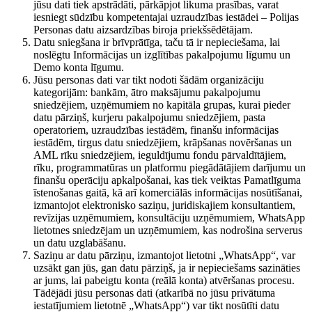
jūsu dati tiek apstrādāti, pārkāpjot likuma prasības, varat
iesniegt sūdzību kompetentajai uzraudzības iestādei – Polijas
Personas datu aizsardzības biroja priekšsēdētājam.
Datu sniegšana ir brīvprātīga, taču tā ir nepieciešama, lai
noslēgtu Informācijas un izglītības pakalpojumu līgumu un
Demo konta līgumu.
Jūsu personas dati var tikt nodoti šādām organizāciju
kategorijām: bankām, ātro maksājumu pakalpojumu
sniedzējiem, uzņēmumiem no kapitāla grupas, kurai pieder
datu pārziņš, kurjeru pakalpojumu sniedzējiem, pasta
operatoriem, uzraudzības iestādēm, finanšu informācijas
iestādēm, tirgus datu sniedzējiem, krāpšanas novēršanas un
AML rīku sniedzējiem, ieguldījumu fondu pārvaldītājiem,
rīku, programmatūras un platformu piegādātājiem darījumu un
finanšu operāciju apkalpošanai, kas tiek veiktas Pamatlīguma
īstenošanas gaitā, kā arī komerciālās informācijas nosūtīšanai,
izmantojot elektronisko saziņu, juridiskajiem konsultantiem,
revīzijas uzņēmumiem, konsultāciju uzņēmumiem, WhatsApp
lietotnes sniedzējam un uzņēmumiem, kas nodrošina serverus
un datu uzglabāšanu.
Saziņu ar datu pārziņu, izmantojot lietotni „WhatsApp“, var
uzsākt gan jūs, gan datu pārziņš, ja ir nepieciešams sazināties
ar jums, lai pabeigtu konta (reālā konta) atvēršanas procesu.
Tādējādi jūsu personas dati (atkarībā no jūsu privātuma
iestatījumiem lietotnē „WhatsApp“) var tikt nosūtīti datu