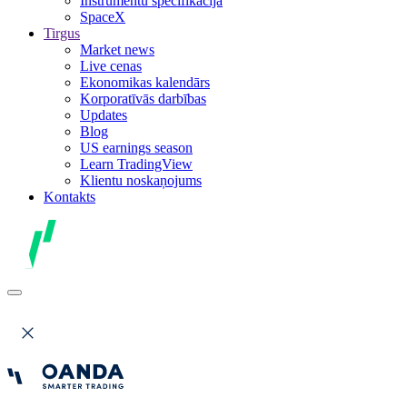
Instrumentu specifikācija
SpaceX
Tirgus
Market news
Live cenas
Ekonomikas kalendārs
Korporatīvās darbības
Updates
Blog
US earnings season
Learn TradingView
Klientu noskaņojums
Kontakts