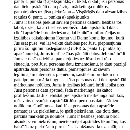
panta 1. punkta f) apakšpunkts; d. tiktāl, ciktāl jūsu personas
dati tiek apstrādāti datu pārziņa mārketinga nolūkos,
pamatojoties uz jūsu piekrišanu – Vispārīgās datu aizsardzības
regulas 6. panta 1. punkta a) apakšpunkts.
Jums ir tiesības piekļūt saviem personas datiem, tiesības tos
labot, dzēst, kā arī tiesības ierobežot datu apstrādi. Tiktāl,
ciktāl apstrāde ir nepieciešama, lai izpildītu Informācijas un
izglītības pakalpojumu līgumu vai Demo konta līgumu, kurā
Jūs esat puse, vai lai veiktu darbības pēc Jūsu pieprasījuma
pirms šo līgumu noslēgšanas (GDPR 6. panta 1. punkta b)
apakšpunkts), Jums ir arī tiesības pārsūtīt datus. Jebkurā brīdī
Jums ir tiesības iebilst, pamatojoties uz Jūsu konkrēto
situāciju, pret Jūsu personas datu izmantošanu, ja datu pārziņš
apstrādā Jūsu personas datus, pamatojoties uz savām
leģitīmajām interesēm, piemēram, saistībā ar produktu un
pakalpojumu mārketingu. Ja Jūsu personas dati tiek apstrādāti
mārketinga nolūkos, Jums ir tiesības jebkurā brīdī iebilst pret
Jūsu personas datu apstrādi šādā mārketingā, ieskaitot
profilēšanu. Ja Jūs iebilstat pret apstrādi mārketinga nolūkos,
mēs vairs nevarēsim apstrādāt Jūsu personas datus šādiem
nolūkiem. Gadījumos, kad Jūsu personas datu apstrāde
pamatojas uz piekrišanu, jo īpaši piekrišanu, kas dota datu
pārziņa mārketinga nolūkos, Jums ir tiesības jebkurā brīdī
atsaukt savu piekrišanu, neietekmējot apstrādes likumību, kas
balstījās uz piekrišanu pirms tās atsaukšanas. Ja uzskatāt, ka