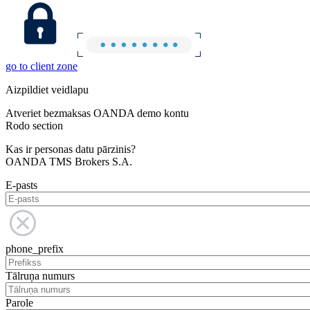
go to client zone
Aizpildiet veidlapu
Atveriet bezmaksas OANDA demo kontu
Rodo section
Kas ir personas datu pārzinis?
OANDA TMS Brokers S.A.
E-pasts
phone_prefix
Tālruņa numurs
Parole