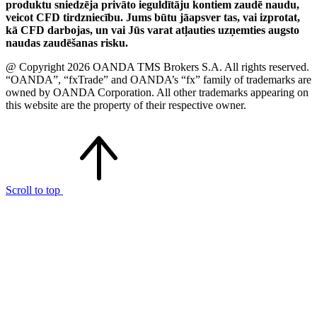
produktu sniedzēja privāto ieguldītāju kontiem zaudē naudu,
veicot CFD tirdzniecību. Jums būtu jāapsver tas, vai izprotat,
kā CFD darbojas, un vai Jūs varat atļauties uzņemties augsto
naudas zaudēšanas risku.
@ Copyright 2026 OANDA TMS Brokers S.A. All rights reserved.
“OANDA”, “fxTrade” and OANDA’s “fx” family of trademarks are
owned by OANDA Corporation. All other trademarks appearing on
this website are the property of their respective owner.
Scroll to top