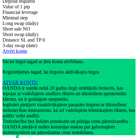
Deposit required
Value of 1 pip
Financial leverage
Minimal step
Long swap (daily)
Short sale
NO
Short swap (daily)
Distance SL and TP
0
3-day swap (date)
Atvērt kontu
Sāciet tirgot tagad ar ātru konta atvēršanu.
Reģistrējieties tagad, lai tirgotos aktīvākajos tirgos
ATVER KONTU
OANDA ir vairāk nekā 20 gadus tirgū strādājošs brokeris, kas
lepojas ar vadošajiem analīzes rīkiem un tūkstošiem apmierinātu
klientu, un ir godalgots starpnieks.
Iegūstiet piekļuvi visaktīvākajiem pasaules tirgiem ar tūkstošiem
tirdzniecības instrumentu, kā arī vadošajiem tehniskajiem rīkiem, kas
palīdz veikt analīzi.
Tirdzniecība bez liekām izmaksām un pilnīga cenu pārredzamība -
OANDA piedāvā nulles komisijas maksu par galvenajiem
instrumentiem un pārredzamu cenu noteikšanu.