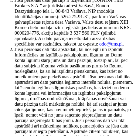
Jūsu personas datu pārziņš ir uzņēmums „OANDA TMS
Brokers S.A.” ar juridisko adresi Varšavā, Rondo
Daszyńskiego iela 1, 00-843 Varšava, NIP (nodokļu
identifikācijas numurs): 526-275-91-31, par kuru Varšavas
galvaspilsētas rajona tiesa Varšavā, Valsts tiesu reģistra XIII
Komerclietu nodaļa uztur reģistrācijas lietas ar numuru KRS:
0000204776, akciju kapitāls 3 537 560 PLN (pilnībā
apmaksāts). Ar datu pārziņa iecelto datu aizsardzības
speciālistu var sazināties, rakstot uz e-pastu:
odo@tms.pl
.
Jūsu personas dati tiks apstrādāti, lai noslēgtu un izpildītu
Informācijas un izglītības pakalpojumu līgumu un Demo
konta līgumu starp jums un datu pārziņu, tostarp arī, lai pēc
datu subjekta lūguma veiktu pasākumus pirms šo līgumu
noslēgšanas, kā arī lai izpildītu pienākumus, kas izriet no
noteikumiem par piekrišanas apstrādi. Jūsu personas dati tiks
apstrādāti arī datu pārziņa leģitīmo interešu nolūkā, piemēram,
lai īstenotu leģitīmas līgumiskas prasības, kas izriet no demo
konta līguma vai informācijas un izglītības pakalpojumu
līguma, drošības nodrošināšanai, krāpšanas novēršanai vai
datu pārziņa tiešā mārketinga nolūkā, kā arī saziņai ar jums
citos gadījumos, kas nav minēti iepriekš, ja tas ir pamatots, jo
īpaši, ņemot vērā no jums saņemto pieprasījumu un datu
pārziņa uzņēmējdarbības jomu. Jūsu personas dati var tikt
apstrādāti arī mārketinga nolūkos, pamatojoties uz jūsu datu
pārziņam sniegto piekrišanu. Apstrāde citiem nolūkiem, kas