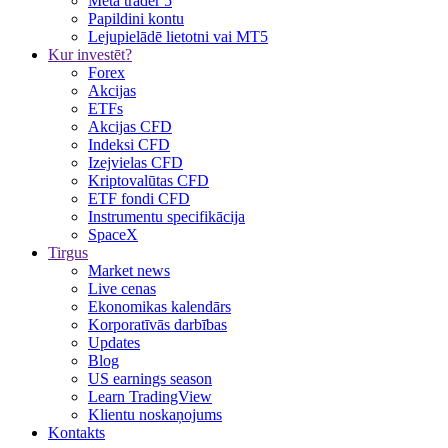
Meta trader 5
Papildini kontu
Lejupielādē lietotni vai MT5
Kur investēt?
Forex
Akcijas
ETFs
Akcijas CFD
Indeksi CFD
Izejvielas CFD
Kriptovalūtas CFD
ETF fondi CFD
Instrumentu specifikācija
SpaceX
Tirgus
Market news
Live cenas
Ekonomikas kalendārs
Korporatīvās darbības
Updates
Blog
US earnings season
Learn TradingView
Klientu noskaņojums
Kontakts