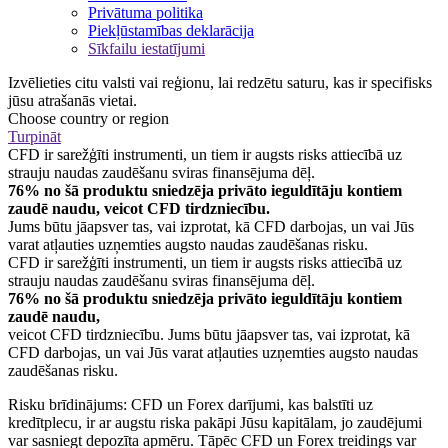
Privātuma politika
Piekļūstamības deklarācija
Sīkfailu iestatījumi
Izvēlieties citu valsti vai reģionu, lai redzētu saturu, kas ir specifisks
jūsu atrašanās vietai.
Choose country or region
Turpināt
CFD ir sarežģīti instrumenti, un tiem ir augsts risks attiecībā uz
strauju naudas zaudēšanu sviras finansējuma dēļ.
76% no šā produktu sniedzēja privāto ieguldītāju kontiem
zaudē naudu, veicot CFD tirdzniecību.
Jums būtu jāapsver tas, vai izprotat, kā CFD darbojas, un vai Jūs
varat atļauties uzņemties augsto naudas zaudēšanas risku.
CFD ir sarežģīti instrumenti, un tiem ir augsts risks attiecībā uz
strauju naudas zaudēšanu sviras finansējuma dēļ.
76% no šā produktu sniedzēja privāto ieguldītāju kontiem
zaudē naudu,
veicot CFD tirdzniecību. Jums būtu jāapsver tas, vai izprotat, kā
CFD darbojas, un vai Jūs varat atļauties uzņemties augsto naudas
zaudēšanas risku.
Risku brīdinājums: CFD un Forex darījumi, kas balstīti uz
kredītplecu, ir ar augstu riska pakāpi Jūsu kapitālam, jo zaudējumi
var sasniegt depozīta apmēru. Tāpēc CFD un Forex treidings var