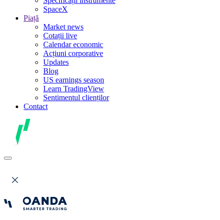
Specificații instrumente
SpaceX
Piață
Market news
Cotații live
Calendar economic
Acțiuni corporative
Updates
Blog
US earnings season
Learn TradingView
Sentimentul clienților
Contact