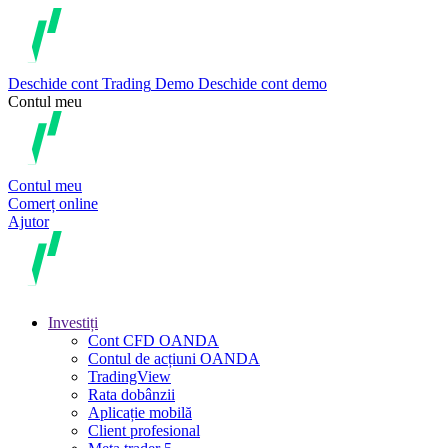
Deschide cont
Trading
Demo
Deschide cont demo
Contul meu
Contul meu
Comerț online
Ajutor
Investiți
Cont CFD OANDA
Contul de acțiuni OANDA
TradingView
Rata dobânzii
Aplicație mobilă
Client profesional