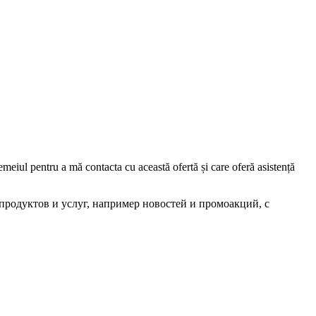
iul pentru a mă contacta cu această ofertă și care oferă asistență
родуктов и услуг, например новостей и промоакций, с