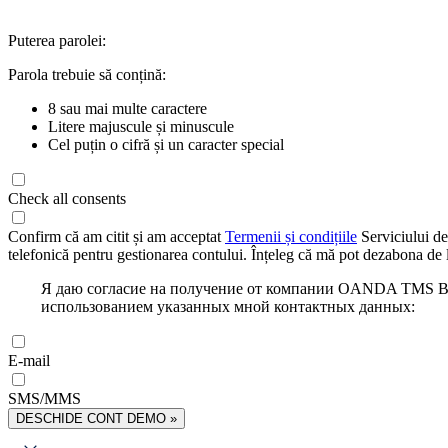
Puterea parolei:
Parola trebuie să conțină:
8 sau mai multe caractere
Litere majuscule și minuscule
Cel puțin o cifră și un caracter special
Check all consents
Confirm că am citit și am acceptat
Termenii și condițiile
Serviciului de
telefonică pentru gestionarea contului. Înțeleg că mă pot dezabona de l
Я даю согласие на получение от компании OANDA TMS Bro
использованием указанных мной контактных данных:
E-mail
SMS/MMS
DESCHIDE CONT DEMO »