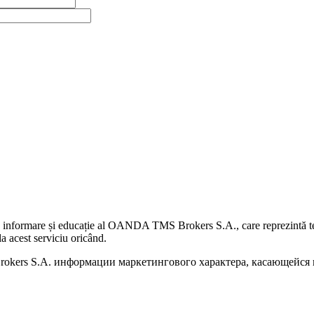
 informare și educație al OANDA TMS Brokers S.A., care reprezintă teme
a acest serviciu oricând.
kers S.A. информации маркетингового характера, касающейся п