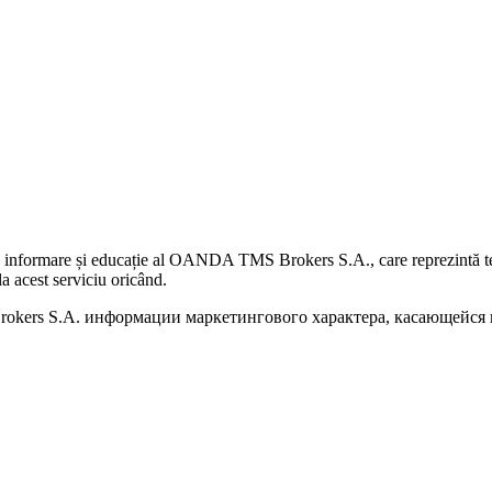
 informare și educație al OANDA TMS Brokers S.A., care reprezintă teme
a acest serviciu oricând.
kers S.A. информации маркетингового характера, касающейся п