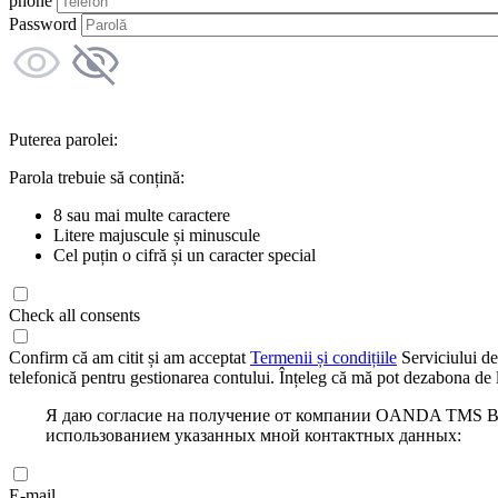
phone
Password
Puterea parolei:
Parola trebuie să conțină:
8 sau mai multe caractere
Litere majuscule și minuscule
Cel puțin o cifră și un caracter special
Check all consents
Confirm că am citit și am acceptat
Termenii și condițiile
Serviciului de
telefonică pentru gestionarea contului. Înțeleg că mă pot dezabona de l
Я даю согласие на получение от компании OANDA TMS Bro
использованием указанных мной контактных данных:
E-mail