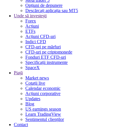
Meta trader 5
Opțiuni de depunere
Descărcați aplicația sau MT5
Unde să investești
Forex
Acțiuni
ETFs
Acțiuni CFD-uri
Indici CFD
CFD-uri pe mărfuri
CFD-uri pe criptomonede
Fonduri ETF CFD-uri
Specificații instrumente
SpaceX
Piață
Market news
Cotații live
Calendar economic
Acțiuni corporative
Updates
Blog
US earnings season
Learn TradingView
Sentimentul clienților
Contact