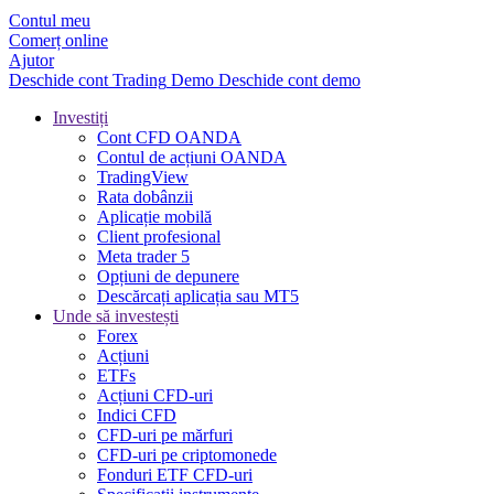
Contul meu
Comerț online
Ajutor
Deschide cont
Trading
Demo
Deschide cont demo
Investiți
Cont CFD OANDA
Contul de acțiuni OANDA
TradingView
Rata dobânzii
Aplicație mobilă
Client profesional
Meta trader 5
Opțiuni de depunere
Descărcați aplicația sau MT5
Unde să investești
Forex
Acțiuni
ETFs
Acțiuni CFD-uri
Indici CFD
CFD-uri pe mărfuri
CFD-uri pe criptomonede
Fonduri ETF CFD-uri