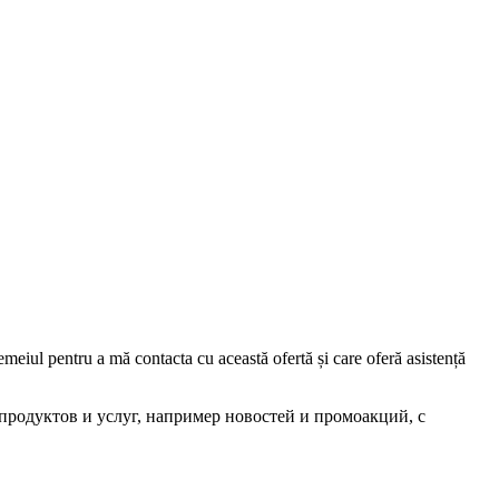
iul pentru a mă contacta cu această ofertă și care oferă asistență
родуктов и услуг, например новостей и промоакций, с