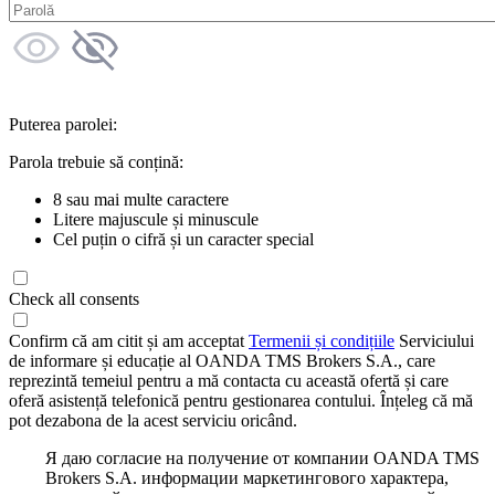
Puterea parolei:
Parola trebuie să conțină:
8 sau mai multe caractere
Litere majuscule și minuscule
Cel puțin o cifră și un caracter special
Check all consents
Confirm că am citit și am acceptat
Termenii și condițiile
Serviciului
de informare și educație al OANDA TMS Brokers S.A., care
reprezintă temeiul pentru a mă contacta cu această ofertă și care
oferă asistență telefonică pentru gestionarea contului. Înțeleg că mă
pot dezabona de la acest serviciu oricând.
Я даю согласие на получение от компании OANDA TMS
Brokers S.A. информации маркетингового характера,