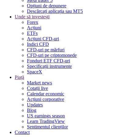
Meta trader 5
Opțiuni de depunere
Descărcați aplicația sau MT5
Unde să investești
Forex
Acțiuni
ETFs
Acțiuni CFD-uri
Indici CFD
CFD-uri pe mărfuri
CFD-uri pe criptomonede
Fonduri ETF CFD-uri
Specificații instrumente
SpaceX
Piață
Market news
Cotații live
Calendar economic
Acțiuni corporative
Updates
Blog
US earnings season
Learn TradingView
Sentimentul clienților
Contact