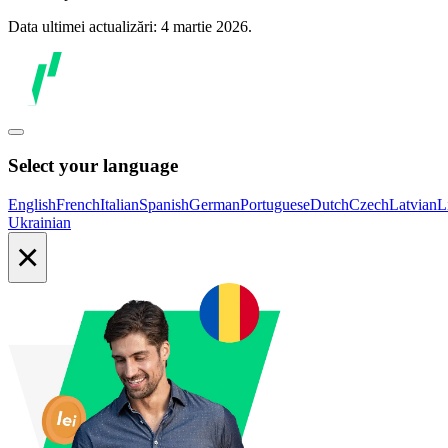
Data ultimei actualizări: 4 martie 2026.
Select your language
English
French
Italian
Spanish
German
Portuguese
Dutch
Czech
Latvian
L
Ukrainian
×