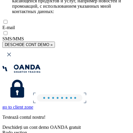
касающейся продуктов и услуг, например новостей и
промоакций, с использованием указанных мной
контактных данных:
E-mail
SMS/MMS
DESCHIDE CONT DEMO »
go to client zone
Testează contul nostru!
Deschideți un cont demo OANDA gratuit
Rodo section