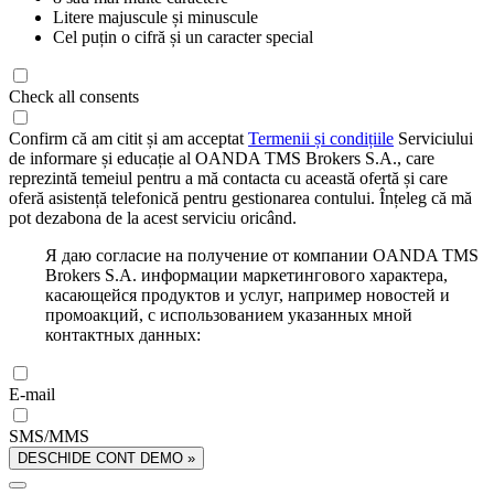
Litere majuscule și minuscule
Cel puțin o cifră și un caracter special
Check all consents
Confirm că am citit și am acceptat
Termenii și condițiile
Serviciului
de informare și educație al OANDA TMS Brokers S.A., care
reprezintă temeiul pentru a mă contacta cu această ofertă și care
oferă asistență telefonică pentru gestionarea contului. Înțeleg că mă
pot dezabona de la acest serviciu oricând.
Я даю согласие на получение от компании OANDA TMS
Brokers S.A. информации маркетингового характера,
касающейся продуктов и услуг, например новостей и
промоакций, с использованием указанных мной
контактных данных:
E-mail
SMS/MMS
DESCHIDE CONT DEMO »