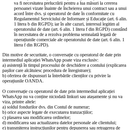
va fi necesitatea prelucrării pentru a lua măsuri la cererea
persoanei vizate înainte de încheierea unui contract sau a unui
acord între dvs. și operatorul de date în conformitate cu
Regulamentul Serviciului de Informare și Educație (art. 6 alin.
1 litera b din RGPD); iar în alte cazuri, interesul legitim al
operatorului de date (art. 6 alin. 1 litera f din RGPD) constând
în necesitatea de a rezolva problema semnalată legată de
operațiunile comerciale ale operatorului de date (art. 6 alin. 1
litera f din RGPD).
Din motive de securitate, o conversație cu operatorul de date prin
intermediul aplicației WhatsApp poate viza exclusiv:
a) asistență în timpul procesului de deschidere a contului (explicarea
pașilor care alcătuiesc procedura de înregistrare);
b) oferirea de răspunsuri la întrebările clienților cu privire la
operațiunile OANDA.
O conversație cu operatorul de date prin intermediul aplicației
WhatsApp nu va conține niciodată linkuri sau atașamente și nu va
viza, printre altele:
a) soldul fondurilor dvs. din Contul de numerar;
b) orice aspecte legate de executarea tranzacțiilor;
c) plasarea sau modificarea ordinelor;
d) modificarea sau actualizarea datelor personale ale clientului;
e) transmiterea instrucțiunilor pentru depunerea sau retragerea de