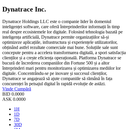
Dynatrace Inc.
Dynatrace Holdings LLC este o companie lider în domeniul
inteligenței software, care oferă întreprinderilor informații în timp
real despre ecosistemele lor digitale. Folosind tehnologia bazată pe
inteligența artificială, Dynatrace permite organizațiilor să-și
optimizeze aplicațiile, infrastructura și experiențele utilizatorilor,
obținând astfel rezultate comerciale mai bune. Soluțiile sale sunt
concepute pentru a accelera transformarea digitală, a spori satisfacția
clienților și a crește eficiența operațională. Platforma Dynatrace se
bucură de încrederea companiilor din Fortune 500 și a altor
întreprinderi mari pentru monitorizarea și optimizarea mediilor lor
digitale. Concentrându-se pe inovare și succesul clienților,
Dynatrace se angajează să ajute companiile să rămână în fața
concurenței în peisajul digital în rapidă evoluție de astăzi.
Vinde
Cumpără
BID
0.0000
ASK
0.0000
1H
1D
7D
30D