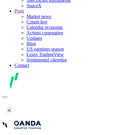
Specificații instrumente
SpaceX
Piață
Market news
Cotații live
Calendar economic
Acțiuni corporative
Updates
Blog
US earnings season
Learn TradingView
Sentimentul clienților
Contact