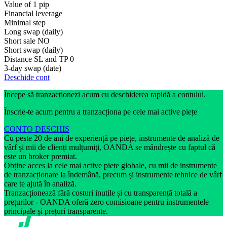
Value of 1 pip
Financial leverage
Minimal step
Long swap (daily)
Short sale
NO
Short swap (daily)
Distance SL and TP
0
3-day swap (date)
Deschide cont
Începe să tranzacționezi acum cu deschiderea rapidă a contului.
Înscrie-te acum pentru a tranzacționa pe cele mai active piețe
CONTO DESCHIS
Cu peste 20 de ani de experiență pe piețe, instrumente de analiză de
vârf și mii de clienți mulțumiți, OANDA se mândrește cu faptul că
este un broker premiat.
Obține acces la cele mai active piețe globale, cu mii de instrumente
de tranzacționare la îndemână, precum și instrumente tehnice de vârf
care te ajută în analiză.
Tranzacționează fără costuri inutile și cu transparență totală a
prețurilor - OANDA oferă zero comisioane pentru instrumentele
principale și prețuri transparente.