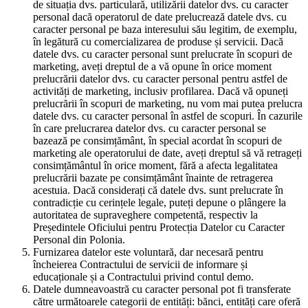
de situația dvs. particulară, utilizării datelor dvs. cu caracter
personal dacă operatorul de date prelucrează datele dvs. cu
caracter personal pe baza interesului său legitim, de exemplu,
în legătură cu comercializarea de produse și servicii. Dacă
datele dvs. cu caracter personal sunt prelucrate în scopuri de
marketing, aveți dreptul de a vă opune în orice moment
prelucrării datelor dvs. cu caracter personal pentru astfel de
activități de marketing, inclusiv profilarea. Dacă vă opuneți
prelucrării în scopuri de marketing, nu vom mai putea prelucra
datele dvs. cu caracter personal în astfel de scopuri. În cazurile
în care prelucrarea datelor dvs. cu caracter personal se
bazează pe consimțământ, în special acordat în scopuri de
marketing ale operatorului de date, aveți dreptul să vă retrageți
consimțământul în orice moment, fără a afecta legalitatea
prelucrării bazate pe consimțământ înainte de retragerea
acestuia. Dacă considerați că datele dvs. sunt prelucrate în
contradicție cu cerințele legale, puteți depune o plângere la
autoritatea de supraveghere competentă, respectiv la
Președintele Oficiului pentru Protecția Datelor cu Caracter
Personal din Polonia.
Furnizarea datelor este voluntară, dar necesară pentru
încheierea Contractului de servicii de informare și
educaționale și a Contractului privind contul demo.
Datele dumneavoastră cu caracter personal pot fi transferate
către următoarele categorii de entități: bănci, entități care oferă