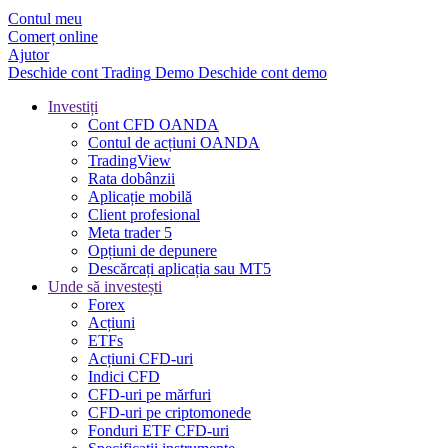
Contul meu
Comerț online
Ajutor
Deschide cont
Trading
Demo
Deschide cont demo
Investiți
Cont CFD OANDA
Contul de acțiuni OANDA
TradingView
Rata dobânzii
Aplicație mobilă
Client profesional
Meta trader 5
Opțiuni de depunere
Descărcați aplicația sau MT5
Unde să investești
Forex
Acțiuni
ETFs
Acțiuni CFD-uri
Indici CFD
CFD-uri pe mărfuri
CFD-uri pe criptomonede
Fonduri ETF CFD-uri