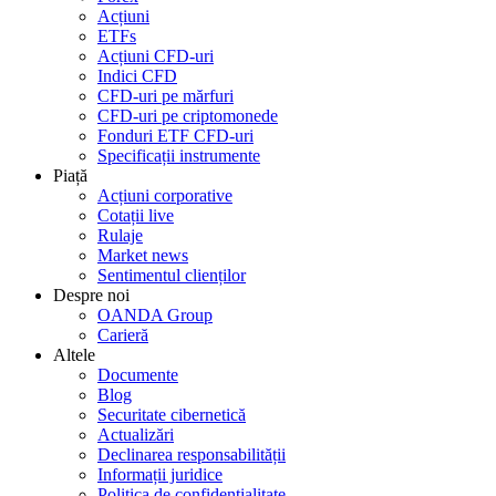
Acțiuni
ETFs
Acțiuni CFD-uri
Indici CFD
CFD-uri pe mărfuri
CFD-uri pe criptomonede
Fonduri ETF CFD-uri
Specificații instrumente
Piață
Acțiuni corporative
Cotații live
Rulaje
Market news
Sentimentul clienților
Despre noi
OANDA Group
Carieră
Altele
Documente
Blog
Securitate cibernetică
Actualizări
Declinarea responsabilității
Informații juridice
Politica de confidențialitate