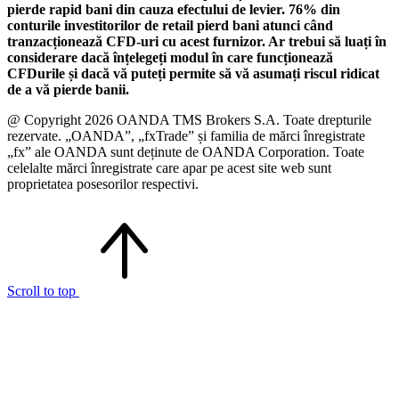
pierde rapid bani din cauza efectului de levier. 76% din
conturile investitorilor de retail pierd bani atunci când
tranzacționează CFD-uri cu acest furnizor. Ar trebui să luați în
considerare dacă înțelegeți modul în care funcționează
CFDurile și dacă vă puteți permite să vă asumați riscul ridicat
de a vă pierde banii.
@ Copyright 2026 OANDA TMS Brokers S.A. Toate drepturile
rezervate. „OANDA”, „fxTrade” și familia de mărci înregistrate
„fx” ale OANDA sunt deținute de OANDA Corporation. Toate
celelalte mărci înregistrate care apar pe acest site web sunt
proprietatea posesorilor respectivi.
Scroll to top