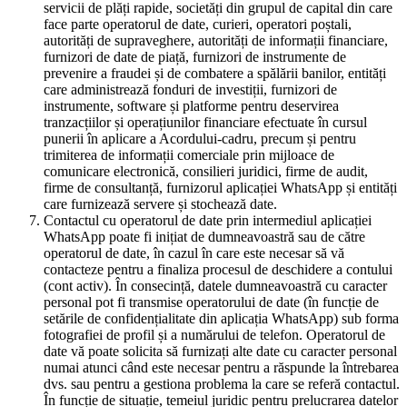
servicii de plăți rapide, societăți din grupul de capital din care
face parte operatorul de date, curieri, operatori poștali,
autorități de supraveghere, autorități de informații financiare,
furnizori de date de piață, furnizori de instrumente de
prevenire a fraudei și de combatere a spălării banilor, entități
care administrează fonduri de investiții, furnizori de
instrumente, software și platforme pentru deservirea
tranzacțiilor și operațiunilor financiare efectuate în cursul
punerii în aplicare a Acordului-cadru, precum și pentru
trimiterea de informații comerciale prin mijloace de
comunicare electronică, consilieri juridici, firme de audit,
firme de consultanță, furnizorul aplicației WhatsApp și entități
care furnizează servere și stochează date.
Contactul cu operatorul de date prin intermediul aplicației
WhatsApp poate fi inițiat de dumneavoastră sau de către
operatorul de date, în cazul în care este necesar să vă
contacteze pentru a finaliza procesul de deschidere a contului
(cont activ). În consecință, datele dumneavoastră cu caracter
personal pot fi transmise operatorului de date (în funcție de
setările de confidențialitate din aplicația WhatsApp) sub forma
fotografiei de profil și a numărului de telefon. Operatorul de
date vă poate solicita să furnizați alte date cu caracter personal
numai atunci când este necesar pentru a răspunde la întrebarea
dvs. sau pentru a gestiona problema la care se referă contactul.
În funcție de situație, temeiul juridic pentru prelucrarea datelor