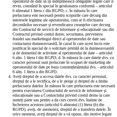
operatorul de date să își îndeplinească obligațiile legale care îi
revin, constând în special în gestionarea conformă – articolul
6 alineatul 1 litera c din RGPD; c. în măsura în care
prelucrarea este necesară pentru scopurile care decurg din
interesele legitime ale operatorului, cum ar fi efectuarea
decontărilor necesare și revendicarea creanțelor care decurg
din Contractul de servicii de informare și educaționale sau din
Contractul privind contul demo, securitatea, prevenirea
fraudei sau marketingul direct al operatorului de date sau
contactarea dumneavoastră, în cazul în care acest lucru este
justificat în special de o solicitare primită de la dumneavoastră
și de domeniul de activitate al operatorului de date – articolul
6 alin. 1 litera f din RGPD; d. în măsura în care datele dvs. cu
caracter personal sunt prelucrate în scopuri de marketing ale
operatorului de date pe baza consimțământului dvs. - articolul
6 alin. 1 litera a din RGPD.
Aveți dreptul de a accesa datele dvs. cu caracter personal,
dreptul de a le rectifica, de a le șterge și dreptul de a limita
prelucrarea datelor. În măsura în care prelucrarea este necesară
pentru executarea Contractului de servicii de informare și
educaționale sau a Contractului privind contul demo la care
sunteți parte sau pentru a da curs cererii dvs. înainte de
încheierea acestora (articolul 6 alineatul (1) litera (b) din
RGPD), aveți, de asemenea, dreptul de a transfera datele. În
orice moment, aveți dreptul de a vă opune, din motive legate