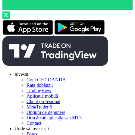
Investiți
Cont CFD OANDA
Rata dobânzii
TradingView
Aplicație mobilă
Client profesional
MetaTrader 5
Opțiuni de depunere
Descărcați aplicația sau MT5
Contact
Unde să investești
Forex