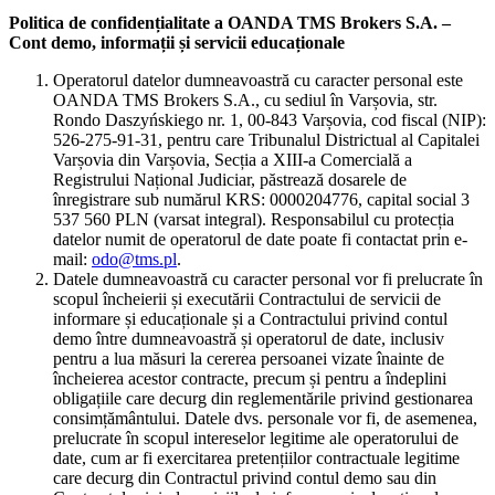
Politica de confidențialitate a OANDA TMS Brokers S.A. –
Cont demo, informații și servicii educaționale
Operatorul datelor dumneavoastră cu caracter personal este
OANDA TMS Brokers S.A., cu sediul în Varșovia, str.
Rondo Daszyńskiego nr. 1, 00-843 Varșovia, cod fiscal (NIP):
526-275-91-31, pentru care Tribunalul Districtual al Capitalei
Varșovia din Varșovia, Secția a XIII-a Comercială a
Registrului Național Judiciar, păstrează dosarele de
înregistrare sub numărul KRS: 0000204776, capital social 3
537 560 PLN (varsat integral). Responsabilul cu protecția
datelor numit de operatorul de date poate fi contactat prin e-
mail:
odo@tms.pl
.
Datele dumneavoastră cu caracter personal vor fi prelucrate în
scopul încheierii și executării Contractului de servicii de
informare și educaționale și a Contractului privind contul
demo între dumneavoastră și operatorul de date, inclusiv
pentru a lua măsuri la cererea persoanei vizate înainte de
încheierea acestor contracte, precum și pentru a îndeplini
obligațiile care decurg din reglementările privind gestionarea
consimțământului. Datele dvs. personale vor fi, de asemenea,
prelucrate în scopul intereselor legitime ale operatorului de
date, cum ar fi exercitarea pretențiilor contractuale legitime
care decurg din Contractul privind contul demo sau din