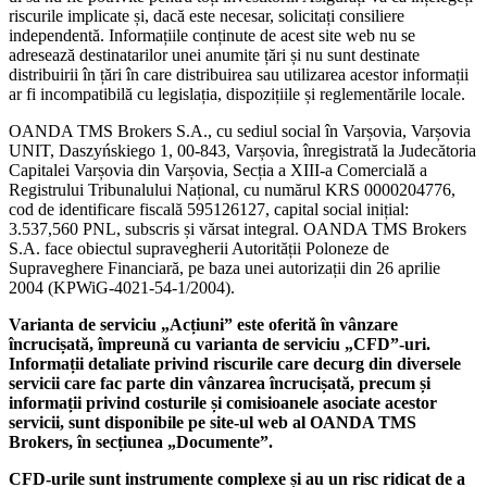
riscurile implicate și, dacă este necesar, solicitați consiliere
independentă. Informațiile conținute de acest site web nu se
adresează destinatarilor unei anumite țări și nu sunt destinate
distribuirii în țări în care distribuirea sau utilizarea acestor informații
ar fi incompatibilă cu legislația, dispozițiile și reglementările locale.
OANDA TMS Brokers S.A., cu sediul social în Varșovia, Varșovia
UNIT, Daszyńskiego 1, 00-843, Varșovia, înregistrată la Judecătoria
Capitalei Varșovia din Varșovia, Secția a XIII-a Comercială a
Registrului Tribunalului Național, cu numărul KRS 0000204776,
cod de identificare fiscală 595126127, capital social inițial:
3.537,560 PNL, subscris și vărsat integral. OANDA TMS Brokers
S.A. face obiectul supravegherii Autorității Poloneze de
Supraveghere Financiară, pe baza unei autorizații din 26 aprilie
2004 (KPWiG-4021-54-1/2004).
Varianta de serviciu „Acțiuni” este oferită în vânzare
încrucișată, împreună cu varianta de serviciu „CFD”-uri.
Informații detaliate privind riscurile care decurg din diversele
servicii care fac parte din vânzarea încrucișată, precum și
informații privind costurile și comisioanele asociate acestor
servicii, sunt disponibile pe site-ul web al OANDA TMS
Brokers, în secțiunea „Documente”.
CFD-urile sunt instrumente complexe și au un risc ridicat de a