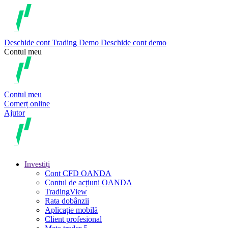
Deschide cont
Trading
Demo
Deschide cont demo
Contul meu
Contul meu
Comerț online
Ajutor
Investiți
Cont CFD OANDA
Contul de acțiuni OANDA
TradingView
Rata dobânzii
Aplicație mobilă
Client profesional