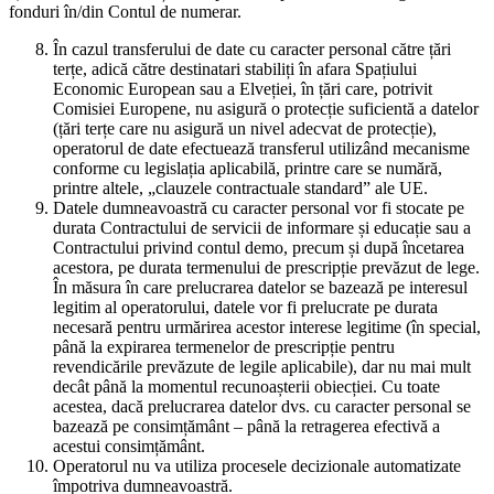
fonduri în/din Contul de numerar.
În cazul transferului de date cu caracter personal către țări
terțe, adică către destinatari stabiliți în afara Spațiului
Economic European sau a Elveției, în țări care, potrivit
Comisiei Europene, nu asigură o protecție suficientă a datelor
(țări terțe care nu asigură un nivel adecvat de protecție),
operatorul de date efectuează transferul utilizând mecanisme
conforme cu legislația aplicabilă, printre care se numără,
printre altele, „clauzele contractuale standard” ale UE.
Datele dumneavoastră cu caracter personal vor fi stocate pe
durata Contractului de servicii de informare și educație sau a
Contractului privind contul demo, precum și după încetarea
acestora, pe durata termenului de prescripție prevăzut de lege.
În măsura în care prelucrarea datelor se bazează pe interesul
legitim al operatorului, datele vor fi prelucrate pe durata
necesară pentru urmărirea acestor interese legitime (în special,
până la expirarea termenelor de prescripție pentru
revendicările prevăzute de legile aplicabile), dar nu mai mult
decât până la momentul recunoașterii obiecției. Cu toate
acestea, dacă prelucrarea datelor dvs. cu caracter personal se
bazează pe consimțământ – până la retragerea efectivă a
acestui consimțământ.
Operatorul nu va utiliza procesele decizionale automatizate
împotriva dumneavoastră.