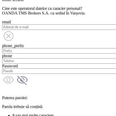
Cine este operatorul datelor cu caracter personal?
OANDA TMS Brokers S.A. cu sediul în Varșovia.
email
phone_prefix
phone
Password
Puterea parolei:
Parola trebuie să conțină:
8 sau mai multe caractere