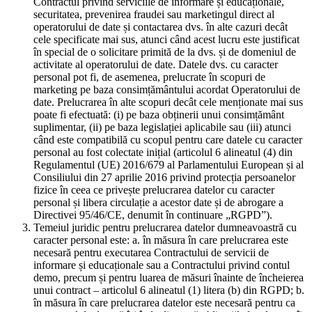
Contractul privind serviciile de informare și educaționale,
securitatea, prevenirea fraudei sau marketingul direct al
operatorului de date și contactarea dvs. în alte cazuri decât
cele specificate mai sus, atunci când acest lucru este justificat
în special de o solicitare primită de la dvs. și de domeniul de
activitate al operatorului de date. Datele dvs. cu caracter
personal pot fi, de asemenea, prelucrate în scopuri de
marketing pe baza consimțământului acordat Operatorului de
date. Prelucrarea în alte scopuri decât cele menționate mai sus
poate fi efectuată: (i) pe baza obținerii unui consimțământ
suplimentar, (ii) pe baza legislației aplicabile sau (iii) atunci
când este compatibilă cu scopul pentru care datele cu caracter
personal au fost colectate inițial (articolul 6 alineatul (4) din
Regulamentul (UE) 2016/679 al Parlamentului European și al
Consiliului din 27 aprilie 2016 privind protecția persoanelor
fizice în ceea ce privește prelucrarea datelor cu caracter
personal și libera circulație a acestor date și de abrogare a
Directivei 95/46/CE, denumit în continuare „RGPD”).
Temeiul juridic pentru prelucrarea datelor dumneavoastră cu
caracter personal este: a. în măsura în care prelucrarea este
necesară pentru executarea Contractului de servicii de
informare și educaționale sau a Contractului privind contul
demo, precum și pentru luarea de măsuri înainte de încheierea
unui contract – articolul 6 alineatul (1) litera (b) din RGPD; b.
în măsura în care prelucrarea datelor este necesară pentru ca