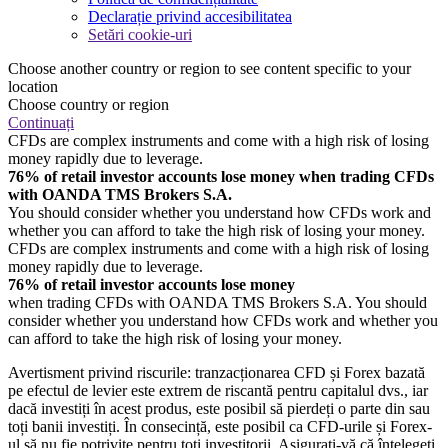
Declarație privind accesibilitatea
Setări cookie-uri
Choose another country or region to see content specific to your
location
Choose country or region
Continuați
CFDs are complex instruments and come with a high risk of losing
money rapidly due to leverage.
76% of retail investor accounts lose money when trading CFDs
with OANDA TMS Brokers S.A.
You should consider whether you understand how CFDs work and
whether you can afford to take the high risk of losing your money.
CFDs are complex instruments and come with a high risk of losing
money rapidly due to leverage.
76% of retail investor accounts lose money
when trading CFDs with OANDA TMS Brokers S.A. You should
consider whether you understand how CFDs work and whether you
can afford to take the high risk of losing your money.
Avertisment privind riscurile: tranzacționarea CFD și Forex bazată
pe efectul de levier este extrem de riscantă pentru capitalul dvs., iar
dacă investiți în acest produs, este posibil să pierdeți o parte din sau
toți banii investiți. În consecință, este posibil ca CFD-urile și Forex-
ul să nu fie potrivite pentru toți investitorii. Asigurați-vă că înțelegeți