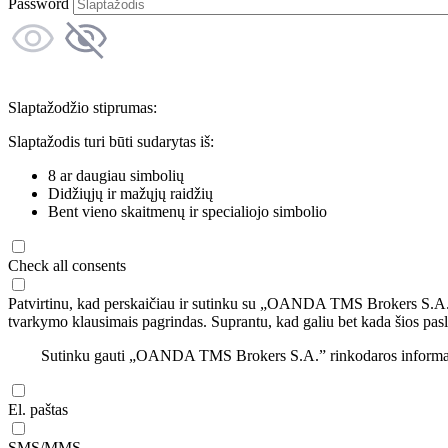
Password
Slaptažodžio stiprumas:
Slaptažodis turi būti sudarytas iš:
8 ar daugiau simbolių
Didžiųjų ir mažųjų raidžių
Bent vieno skaitmenų ir specialiojo simbolio
Check all consents
Patvirtinu, kad perskaičiau ir sutinku su „OANDA TMS Brokers S.A
tvarkymo klausimais pagrindas. Suprantu, kad galiu bet kada šios pasl
Sutinku gauti „OANDA TMS Brokers S.A.” rinkodaros informaciją 
El. paštas
SMS/MMS