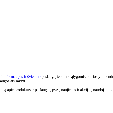
.”
informacijos ir švietimo
paslaugų teikimo sąlygomis, kurios yra bendr
augos atsisakyti.
apie produktus ir paslaugas, pvz., naujienas ir akcijas, naudojant pa