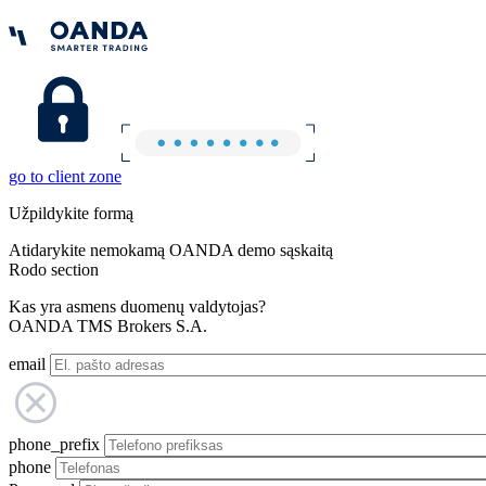
go to client zone
Užpildykite formą
Atidarykite nemokamą OANDA demo sąskaitą
Rodo section
Kas yra asmens duomenų valdytojas?
OANDA TMS Brokers S.A.
email
phone_prefix
phone