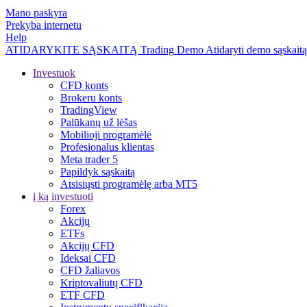
Mano paskyra
Prekyba internetu
Help
ATIDARYKITE SĄSKAITĄ
Trading
Demo
Atidaryti demo sąskaitą
Investuok
CFD konts
Brokeru konts
TradingView
Palūkanų už lėšas
Mobilioji programėlė
Profesionalus klientas
Meta trader 5
Papildyk sąskaitą
Atsisiųsti programėlę arba MT5
į ką investuoti
Forex
Akcijų
ETFs
Akcijų CFD
Ideksai CFD
CFD žaliavos
Kriptovaliutų CFD
ETF CFD