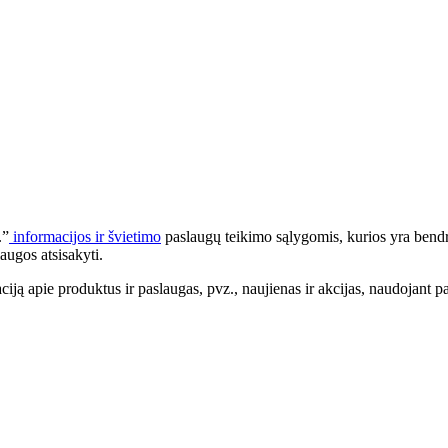
.”
informacijos ir švietimo
paslaugų teikimo sąlygomis, kurios yra bendr
augos atsisakyti.
apie produktus ir paslaugas, pvz., naujienas ir akcijas, naudojant pa