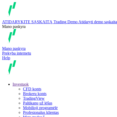
ATIDARYKITE SĄSKAITĄ
Trading
Demo
Atidaryti demo sąskaitą
Mano paskyra
Mano paskyra
Prekyba internetu
Help
Investuok
CFD konts
Brokeru konts
TradingView
Palūkanų už lėšas
Mobilioji programėlė
Profesionalus klientas