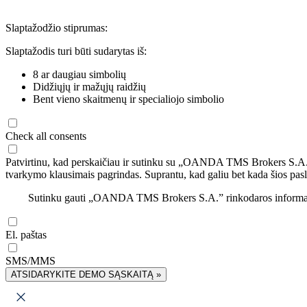
Slaptažodžio stiprumas:
Slaptažodis turi būti sudarytas iš:
8 ar daugiau simbolių
Didžiųjų ir mažųjų raidžių
Bent vieno skaitmenų ir specialiojo simbolio
Check all consents
Patvirtinu, kad perskaičiau ir sutinku su „OANDA TMS Brokers S.A
tvarkymo klausimais pagrindas. Suprantu, kad galiu bet kada šios pasl
Sutinku gauti „OANDA TMS Brokers S.A.” rinkodaros informaciją 
El. paštas
SMS/MMS
ATSIDARYKITE DEMO SĄSKAITĄ »