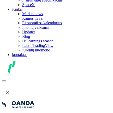
Instrumentų specifikacija
SpaceX
Rinka
Market news
Kainos gyvai
Ekonomikos kalendorius
Įmonių veiksmai
Updates
Blog
US earnings season
Learn TradingView
Klientų nuomonė
kontaktas