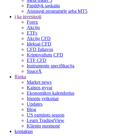
Meta trader 5
Papildyk sąskaitą
Atsisiųsti programėlę arba MT5
į ką investuoti
Forex
Akcijų
ETFs
Akcijų CFD
Ideksai CFD
CFD žaliavos
Kriptovaliutų CFD
ETF CFD
Instrumentų specifikacija
SpaceX
Rinka
Market news
Kainos gyvai
Ekonomikos kalendorius
Įmonių veiksmai
Updates
Blog
US earnings season
Learn TradingView
Klientų nuomonė
kontaktas