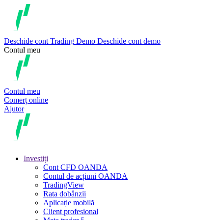
Deschide cont
Trading
Demo
Deschide cont demo
Contul meu
Contul meu
Comerț online
Ajutor
Investiți
Cont CFD OANDA
Contul de acțiuni OANDA
TradingView
Rata dobânzii
Aplicație mobilă
Client profesional