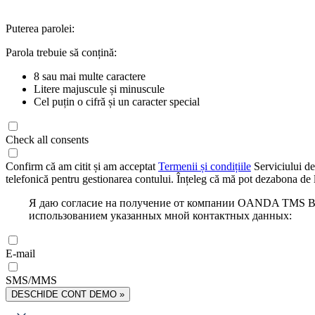
Puterea parolei:
Parola trebuie să conțină:
8 sau mai multe caractere
Litere majuscule și minuscule
Cel puțin o cifră și un caracter special
Check all consents
Confirm că am citit și am acceptat
Termenii și condițiile
Serviciului de
telefonică pentru gestionarea contului. Înțeleg că mă pot dezabona de l
Я даю согласие на получение от компании OANDA TMS Bro
использованием указанных мной контактных данных:
E-mail
SMS/MMS
DESCHIDE CONT DEMO »