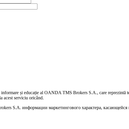
 informare și educație al OANDA TMS Brokers S.A., care reprezintă teme
a acest serviciu oricând.
kers S.A. информации маркетингового характера, касающейся п