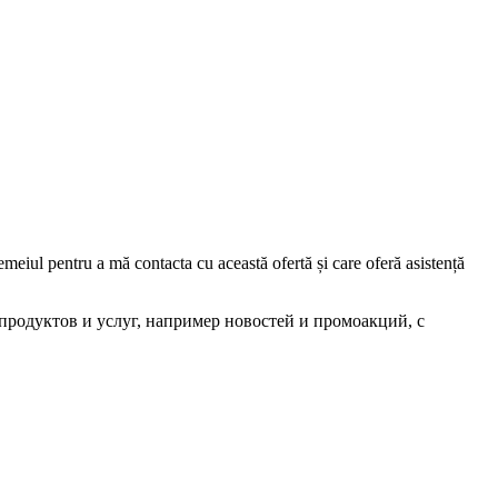
iul pentru a mă contacta cu această ofertă și care oferă asistență
родуктов и услуг, например новостей и промоакций, с