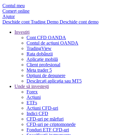
Contul meu
Comerț online
Ajutor
Deschide cont
Trading
Demo
Deschide cont demo
Investiți
Cont CFD OANDA
Contul de acțiuni OANDA
TradingView
Rata dobânzii
Aplicație mobilă
Client profesional
Meta trader 5
Opțiuni de depunere
Descărcați aplicația sau MT5
Unde să investești
Forex
Acțiuni
ETFs
Acțiuni CFD-uri
Indici CFD
CFD-uri pe mărfuri
CFD-uri pe criptomonede
Fonduri ETF CFD-uri