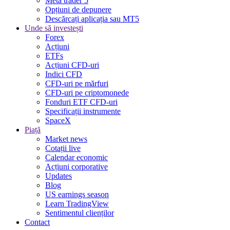
Meta trader 5
Opțiuni de depunere
Descărcați aplicația sau MT5
Unde să investești
Forex
Acțiuni
ETFs
Acțiuni CFD-uri
Indici CFD
CFD-uri pe mărfuri
CFD-uri pe criptomonede
Fonduri ETF CFD-uri
Specificații instrumente
SpaceX
Piață
Market news
Cotații live
Calendar economic
Acțiuni corporative
Updates
Blog
US earnings season
Learn TradingView
Sentimentul clienților
Contact