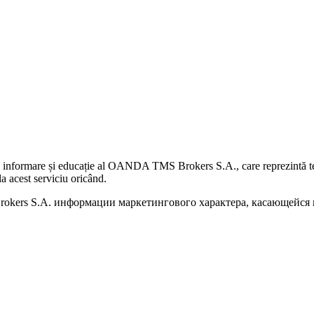
 informare și educație al OANDA TMS Brokers S.A., care reprezintă teme
a acest serviciu oricând.
kers S.A. информации маркетингового характера, касающейся п