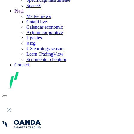
Specificații instrumente
SpaceX
Piață
Market news
Cotații live
Calendar economic
Acțiuni corporative
Updates
Blog
US earnings season
Learn TradingView
Sentimentul clienților
Contact