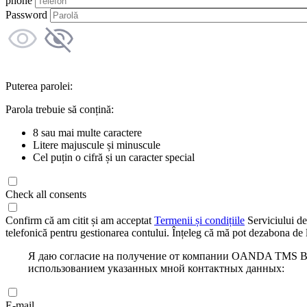
phone
Password
Puterea parolei:
Parola trebuie să conțină:
8 sau mai multe caractere
Litere majuscule și minuscule
Cel puțin o cifră și un caracter special
Check all consents
Confirm că am citit și am acceptat
Termenii și condițiile
Serviciului de
telefonică pentru gestionarea contului. Înțeleg că mă pot dezabona de l
Я даю согласие на получение от компании OANDA TMS Bro
использованием указанных мной контактных данных:
E-mail