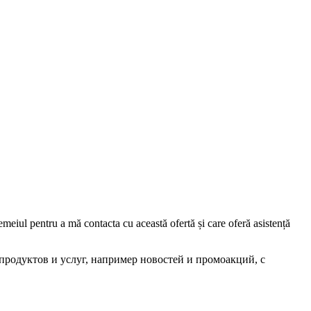
iul pentru a mă contacta cu această ofertă și care oferă asistență
родуктов и услуг, например новостей и промоакций, с