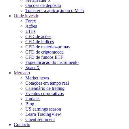
MetaTrader 5
Opções de depósito
Transferir a aplicação ou o MT5
Onde investir
Forex
Ações
ETFs
CFD de ações
CFD de índices
CFD de matérias-primas
CFD de criptomoeda
CFD de fundos ETF
Especificação do instrumento
SpaceX
Mercado
Market news
Cotações em tempo real
Calendário de trading
Eventos corporativos
Updates
Blog
US earnings season
Learn TradingView
Client sentiment
Contacto