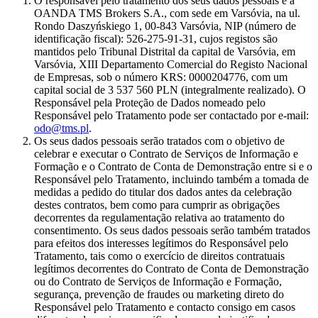
O responsável pelo tratamento dos seus dados pessoais é a
OANDA TMS Brokers S.A., com sede em Varsóvia, na ul.
Rondo Daszyńskiego 1, 00-843 Varsóvia, NIP (número de
identificação fiscal): 526-275-91-31, cujos registos são
mantidos pelo Tribunal Distrital da capital de Varsóvia, em
Varsóvia, XIII Departamento Comercial do Registo Nacional
de Empresas, sob o número KRS: 0000204776, com um
capital social de 3 537 560 PLN (integralmente realizado). O
Responsável pela Proteção de Dados nomeado pelo
Responsável pelo Tratamento pode ser contactado por e-mail:
odo@tms.pl
.
Os seus dados pessoais serão tratados com o objetivo de
celebrar e executar o Contrato de Serviços de Informação e
Formação e o Contrato de Conta de Demonstração entre si e o
Responsável pelo Tratamento, incluindo também a tomada de
medidas a pedido do titular dos dados antes da celebração
destes contratos, bem como para cumprir as obrigações
decorrentes da regulamentação relativa ao tratamento do
consentimento. Os seus dados pessoais serão também tratados
para efeitos dos interesses legítimos do Responsável pelo
Tratamento, tais como o exercício de direitos contratuais
legítimos decorrentes do Contrato de Conta de Demonstração
ou do Contrato de Serviços de Informação e Formação,
segurança, prevenção de fraudes ou marketing direto do
Responsável pelo Tratamento e contacto consigo em casos