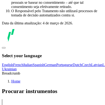
pessoais se basear no consentimento – até que tal
consentimento seja efetivamente retirado.
O Responsável pelo Tratamento não utilizará processos de
tomada de decisão automatizados contra si.
Data da última atualização: 4 de março de 2026.
Select your language
English
French
Italian
Spanish
German
Portuguese
Dutch
Czech
Latvian
L
Ukrainian
Breadcrumb
Home
Procurar instrumentos