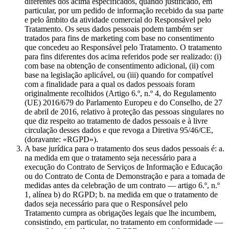
diferentes dos acima especificados, quando justificado, em
particular, por um pedido de informação recebido da sua parte
e pelo âmbito da atividade comercial do Responsável pelo
Tratamento. Os seus dados pessoais podem também ser
tratados para fins de marketing com base no consentimento
que concedeu ao Responsável pelo Tratamento. O tratamento
para fins diferentes dos acima referidos pode ser realizado: (i)
com base na obtenção de consentimento adicional, (ii) com
base na legislação aplicável, ou (iii) quando for compatível
com a finalidade para a qual os dados pessoais foram
originalmente recolhidos (Artigo 6.º, n.º 4, do Regulamento
(UE) 2016/679 do Parlamento Europeu e do Conselho, de 27
de abril de 2016, relativo à proteção das pessoas singulares no
que diz respeito ao tratamento de dados pessoais e à livre
circulação desses dados e que revoga a Diretiva 95/46/CE,
(doravante: «RGPD»).
A base jurídica para o tratamento dos seus dados pessoais é: a.
na medida em que o tratamento seja necessário para a
execução do Contrato de Serviços de Informação e Educação
ou do Contrato de Conta de Demonstração e para a tomada de
medidas antes da celebração de um contrato — artigo 6.º, n.º
1, alínea b) do RGPD; b. na medida em que o tratamento de
dados seja necessário para que o Responsável pelo
Tratamento cumpra as obrigações legais que lhe incumbem,
consistindo, em particular, no tratamento em conformidade —