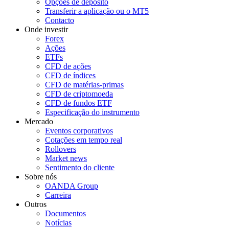
Opções de depósito
Transferir a aplicação ou o MT5
Contacto
Onde investir
Forex
Ações
ETFs
CFD de ações
CFD de índices
CFD de matérias-primas
CFD de criptomoeda
CFD de fundos ETF
Especificação do instrumento
Mercado
Eventos corporativos
Cotações em tempo real
Rollovers
Market news
Sentimento do cliente
Sobre nós
OANDA Group
Carreira
Outros
Documentos
Notícias