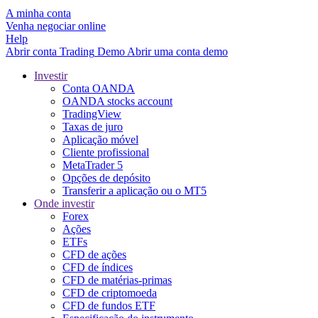
A minha conta
Venha negociar online
Help
Abrir conta
Trading
Demo
Abrir uma conta demo
Investir
Conta OANDA
OANDA stocks account
TradingView
Taxas de juro
Aplicação móvel
Cliente profissional
MetaTrader 5
Opções de depósito
Transferir a aplicação ou o MT5
Onde investir
Forex
Ações
ETFs
CFD de ações
CFD de índices
CFD de matérias-primas
CFD de criptomoeda
CFD de fundos ETF