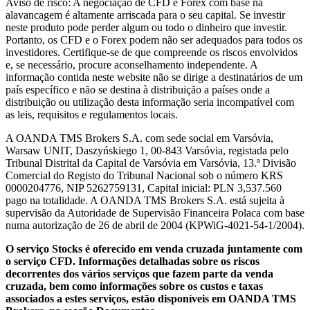
Aviso de risco: A negociação de CFD e Forex com base na
alavancagem é altamente arriscada para o seu capital. Se investir
neste produto pode perder algum ou todo o dinheiro que investir.
Portanto, os CFD e o Forex podem não ser adequados para todos os
investidores. Certifique-se de que compreende os riscos envolvidos
e, se necessário, procure aconselhamento independente. A
informação contida neste website não se dirige a destinatários de um
país específico e não se destina à distribuição a países onde a
distribuição ou utilização desta informação seria incompatível com
as leis, requisitos e regulamentos locais.
A OANDA TMS Brokers S.A. com sede social em Varsóvia,
Warsaw UNIT, Daszyńskiego 1, 00-843 Varsóvia, registada pelo
Tribunal Distrital da Capital de Varsóvia em Varsóvia, 13.ª Divisão
Comercial do Registo do Tribunal Nacional sob o número KRS
0000204776, NIP 5262759131, Capital inicial: PLN 3,537.560
pago na totalidade. A OANDA TMS Brokers S.A. está sujeita à
supervisão da Autoridade de Supervisão Financeira Polaca com base
numa autorização de 26 de abril de 2004 (KPWiG-4021-54-1/2004).
O serviço Stocks é oferecido em venda cruzada juntamente com
o serviço CFD. Informações detalhadas sobre os riscos
decorrentes dos vários serviços que fazem parte da venda
cruzada, bem como informações sobre os custos e taxas
associados a estes serviços, estão disponíveis em OANDA TMS