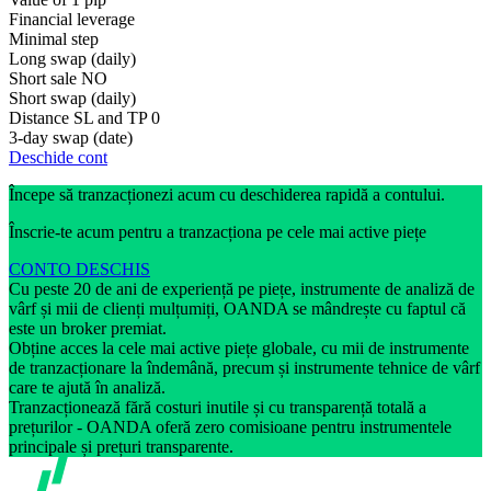
Financial leverage
Minimal step
Long swap (daily)
Short sale
NO
Short swap (daily)
Distance SL and TP
0
3-day swap (date)
Deschide cont
Începe să tranzacționezi acum cu deschiderea rapidă a contului.
Înscrie-te acum pentru a tranzacționa pe cele mai active piețe
CONTO DESCHIS
Cu peste 20 de ani de experiență pe piețe, instrumente de analiză de
vârf și mii de clienți mulțumiți, OANDA se mândrește cu faptul că
este un broker premiat.
Obține acces la cele mai active piețe globale, cu mii de instrumente
de tranzacționare la îndemână, precum și instrumente tehnice de vârf
care te ajută în analiză.
Tranzacționează fără costuri inutile și cu transparență totală a
prețurilor - OANDA oferă zero comisioane pentru instrumentele
principale și prețuri transparente.