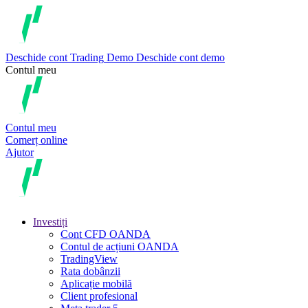
Deschide cont
Trading
Demo
Deschide cont demo
Contul meu
Contul meu
Comerț online
Ajutor
Investiți
Cont CFD OANDA
Contul de acțiuni OANDA
TradingView
Rata dobânzii
Aplicație mobilă
Client profesional