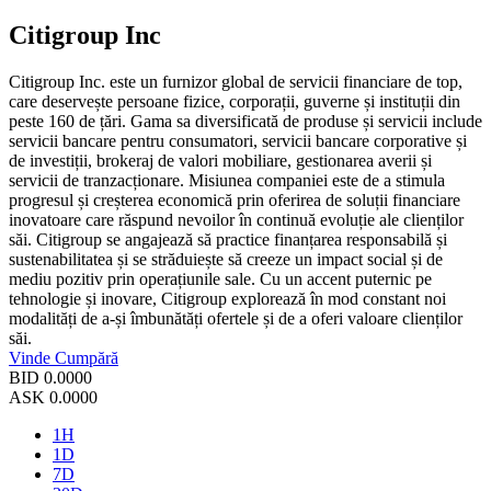
Citigroup Inc
Citigroup Inc. este un furnizor global de servicii financiare de top,
care deservește persoane fizice, corporații, guverne și instituții din
peste 160 de țări. Gama sa diversificată de produse și servicii include
servicii bancare pentru consumatori, servicii bancare corporative și
de investiții, brokeraj de valori mobiliare, gestionarea averii și
servicii de tranzacționare. Misiunea companiei este de a stimula
progresul și creșterea economică prin oferirea de soluții financiare
inovatoare care răspund nevoilor în continuă evoluție ale clienților
săi. Citigroup se angajează să practice finanțarea responsabilă și
sustenabilitatea și se străduiește să creeze un impact social și de
mediu pozitiv prin operațiunile sale. Cu un accent puternic pe
tehnologie și inovare, Citigroup explorează în mod constant noi
modalități de a-și îmbunătăți ofertele și de a oferi valoare clienților
săi.
Vinde
Cumpără
BID
0.0000
ASK
0.0000
1H
1D
7D