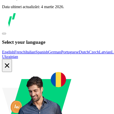
Data ultimei actualizări: 4 martie 2026.
Select your language
English
French
Italian
Spanish
German
Portuguese
Dutch
Czech
Latvian
L
Ukrainian
×