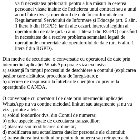
va fi necesitatea prelucrării pentru a lua măsuri la cererea
persoanei vizate înainte de încheierea unui contract sau a unui
acord între dvs. și operatorul de date în conformitate cu
Regulamentul Serviciului de Informare și Educație (art. 6 alin.
1 litera b din RGPD); iar în alte cazuri, interesul legitim al
operatorului de date (art. 6 alin. 1 litera f din RGPD) constând
în necesitatea de a rezolva problema semnalată legată de
operațiunile comerciale ale operatorului de date (art. 6 alin. 1
litera f din RGPD).
Din motive de securitate, o conversație cu operatorul de date prin
intermediul aplicației WhatsApp poate viza exclusiv:
a) asistență în timpul procesului de deschidere a contului (explicarea
pașilor care alcătuiesc procedura de înregistrare);
b) oferirea de răspunsuri la întrebările clienților cu privire la
operațiunile OANDA.
O conversație cu operatorul de date prin intermediul aplicației
WhatsApp nu va conține niciodată linkuri sau atașamente și nu va
viza, printre altele:
a) soldul fondurilor dvs. din Contul de numerar;
b) orice aspecte legate de executarea tranzacțiilor;
c) plasarea sau modificarea ordinelor;
d) modificarea sau actualizarea datelor personale ale clientului;
e) transmiterea instrucțiunilor pentru depunerea sau retragerea de