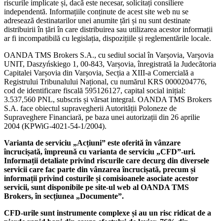
riscurile implicate și, dacă este necesar, solicitați consiliere
independentă. Informațiile conținute de acest site web nu se
adresează destinatarilor unei anumite țări și nu sunt destinate
distribuirii în țări în care distribuirea sau utilizarea acestor informații
ar fi incompatibilă cu legislația, dispozițiile și reglementările locale.
OANDA TMS Brokers S.A., cu sediul social în Varșovia, Varșovia
UNIT, Daszyńskiego 1, 00-843, Varșovia, înregistrată la Judecătoria
Capitalei Varșovia din Varșovia, Secția a XIII-a Comercială a
Registrului Tribunalului Național, cu numărul KRS 0000204776,
cod de identificare fiscală 595126127, capital social inițial:
3.537,560 PNL, subscris și vărsat integral. OANDA TMS Brokers
S.A. face obiectul supravegherii Autorității Poloneze de
Supraveghere Financiară, pe baza unei autorizații din 26 aprilie
2004 (KPWiG-4021-54-1/2004).
Varianta de serviciu „Acțiuni” este oferită în vânzare
încrucișată, împreună cu varianta de serviciu „CFD”-uri.
Informații detaliate privind riscurile care decurg din diversele
servicii care fac parte din vânzarea încrucișată, precum și
informații privind costurile și comisioanele asociate acestor
servicii, sunt disponibile pe site-ul web al OANDA TMS
Brokers, în secțiunea „Documente”.
CFD-urile sunt instrumente complexe și au un risc ridicat de a