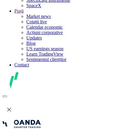
Specificații instrumente
SpaceX
Piață
Market news
Cotații live
Calendar economic
Acțiuni corporative
Updates
Blog
US earnings season
Learn TradingView
Sentimentul clienților
Contact