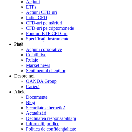
Acțiuni
ETFs
Acțiuni CFD-uri
Indici CFD
CFD-uri pe mărfuri
CFD-uri pe criptomonede
Fonduri ETF CFD-uri
Specificații instrumente
Piață
Acțiuni corporative
Cotații live
Rulaje
Market news
Sentimentul clienților
Despre noi
OANDA Group
Carieră
Altele
Documente
Blog
Securitate cibernetică
Actualizări
Declinarea responsabilității
Informații juridice
Politica de confidențialitate