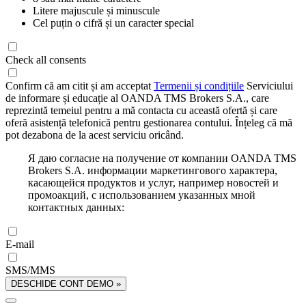
Litere majuscule și minuscule
Cel puțin o cifră și un caracter special
Check all consents
Confirm că am citit și am acceptat
Termenii și condițiile
Serviciului
de informare și educație al OANDA TMS Brokers S.A., care
reprezintă temeiul pentru a mă contacta cu această ofertă și care
oferă asistență telefonică pentru gestionarea contului. Înțeleg că mă
pot dezabona de la acest serviciu oricând.
Я даю согласие на получение от компании OANDA TMS
Brokers S.A. информации маркетингового характера,
касающейся продуктов и услуг, например новостей и
промоакций, с использованием указанных мной
контактных данных:
E-mail
SMS/MMS
DESCHIDE CONT DEMO »