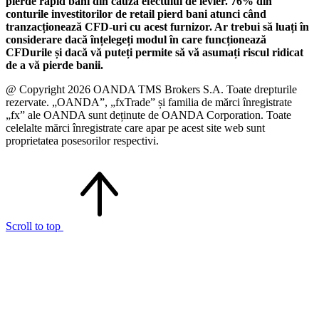
pierde rapid bani din cauza efectului de levier. 76% din
conturile investitorilor de retail pierd bani atunci când
tranzacționează CFD-uri cu acest furnizor. Ar trebui să luați în
considerare dacă înțelegeți modul în care funcționează
CFDurile și dacă vă puteți permite să vă asumați riscul ridicat
de a vă pierde banii.
@ Copyright 2026 OANDA TMS Brokers S.A. Toate drepturile
rezervate. „OANDA”, „fxTrade” și familia de mărci înregistrate
„fx” ale OANDA sunt deținute de OANDA Corporation. Toate
celelalte mărci înregistrate care apar pe acest site web sunt
proprietatea posesorilor respectivi.
Scroll to top