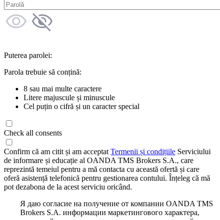
Puterea parolei:
Parola trebuie să conțină:
8 sau mai multe caractere
Litere majuscule și minuscule
Cel puțin o cifră și un caracter special
Check all consents
Confirm că am citit și am acceptat
Termenii și condițiile
Serviciului
de informare și educație al OANDA TMS Brokers S.A., care
reprezintă temeiul pentru a mă contacta cu această ofertă și care
oferă asistență telefonică pentru gestionarea contului. Înțeleg că mă
pot dezabona de la acest serviciu oricând.
Я даю согласие на получение от компании OANDA TMS
Brokers S.A. информации маркетингового характера,