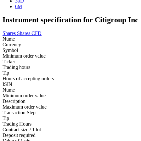
30D
6M
Instrument specification for Citigroup Inc
Shares
Shares CFD
Nume
Currency
Symbol
Minimum order value
Ticker
Trading hours
Tip
Hours of accepting orders
ISIN
Nume
Minimum order value
Description
Maximum order value
Transaction Step
Tip
Trading Hours
Contract size / 1 lot
Deposit required
Value of 1 pip