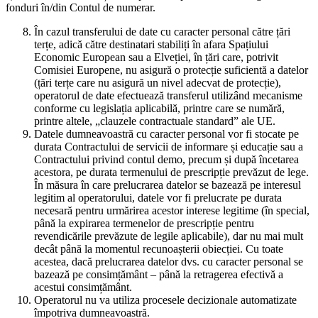
fonduri în/din Contul de numerar.
În cazul transferului de date cu caracter personal către țări
terțe, adică către destinatari stabiliți în afara Spațiului
Economic European sau a Elveției, în țări care, potrivit
Comisiei Europene, nu asigură o protecție suficientă a datelor
(țări terțe care nu asigură un nivel adecvat de protecție),
operatorul de date efectuează transferul utilizând mecanisme
conforme cu legislația aplicabilă, printre care se numără,
printre altele, „clauzele contractuale standard” ale UE.
Datele dumneavoastră cu caracter personal vor fi stocate pe
durata Contractului de servicii de informare și educație sau a
Contractului privind contul demo, precum și după încetarea
acestora, pe durata termenului de prescripție prevăzut de lege.
În măsura în care prelucrarea datelor se bazează pe interesul
legitim al operatorului, datele vor fi prelucrate pe durata
necesară pentru urmărirea acestor interese legitime (în special,
până la expirarea termenelor de prescripție pentru
revendicările prevăzute de legile aplicabile), dar nu mai mult
decât până la momentul recunoașterii obiecției. Cu toate
acestea, dacă prelucrarea datelor dvs. cu caracter personal se
bazează pe consimțământ – până la retragerea efectivă a
acestui consimțământ.
Operatorul nu va utiliza procesele decizionale automatizate
împotriva dumneavoastră.