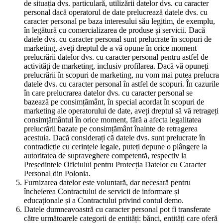
de situația dvs. particulară, utilizării datelor dvs. cu caracter
personal dacă operatorul de date prelucrează datele dvs. cu
caracter personal pe baza interesului său legitim, de exemplu,
în legătură cu comercializarea de produse și servicii. Dacă
datele dvs. cu caracter personal sunt prelucrate în scopuri de
marketing, aveți dreptul de a vă opune în orice moment
prelucrării datelor dvs. cu caracter personal pentru astfel de
activități de marketing, inclusiv profilarea. Dacă vă opuneți
prelucrării în scopuri de marketing, nu vom mai putea prelucra
datele dvs. cu caracter personal în astfel de scopuri. În cazurile
în care prelucrarea datelor dvs. cu caracter personal se
bazează pe consimțământ, în special acordat în scopuri de
marketing ale operatorului de date, aveți dreptul să vă retrageți
consimțământul în orice moment, fără a afecta legalitatea
prelucrării bazate pe consimțământ înainte de retragerea
acestuia. Dacă considerați că datele dvs. sunt prelucrate în
contradicție cu cerințele legale, puteți depune o plângere la
autoritatea de supraveghere competentă, respectiv la
Președintele Oficiului pentru Protecția Datelor cu Caracter
Personal din Polonia.
Furnizarea datelor este voluntară, dar necesară pentru
încheierea Contractului de servicii de informare și
educaționale și a Contractului privind contul demo.
Datele dumneavoastră cu caracter personal pot fi transferate
către următoarele categorii de entități: bănci, entități care oferă