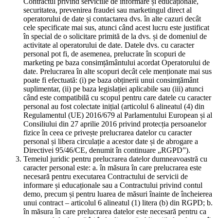
Contractul privind serviciile de informare și educaționale,
securitatea, prevenirea fraudei sau marketingul direct al
operatorului de date și contactarea dvs. în alte cazuri decât
cele specificate mai sus, atunci când acest lucru este justificat
în special de o solicitare primită de la dvs. și de domeniul de
activitate al operatorului de date. Datele dvs. cu caracter
personal pot fi, de asemenea, prelucrate în scopuri de
marketing pe baza consimțământului acordat Operatorului de
date. Prelucrarea în alte scopuri decât cele menționate mai sus
poate fi efectuată: (i) pe baza obținerii unui consimțământ
suplimentar, (ii) pe baza legislației aplicabile sau (iii) atunci
când este compatibilă cu scopul pentru care datele cu caracter
personal au fost colectate inițial (articolul 6 alineatul (4) din
Regulamentul (UE) 2016/679 al Parlamentului European și al
Consiliului din 27 aprilie 2016 privind protecția persoanelor
fizice în ceea ce privește prelucrarea datelor cu caracter
personal și libera circulație a acestor date și de abrogare a
Directivei 95/46/CE, denumit în continuare „RGPD”).
Temeiul juridic pentru prelucrarea datelor dumneavoastră cu
caracter personal este: a. în măsura în care prelucrarea este
necesară pentru executarea Contractului de servicii de
informare și educaționale sau a Contractului privind contul
demo, precum și pentru luarea de măsuri înainte de încheierea
unui contract – articolul 6 alineatul (1) litera (b) din RGPD; b.
în măsura în care prelucrarea datelor este necesară pentru ca