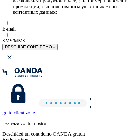
касающейся продуктов и услуг, например новостей и
промоакций, с использованием указанных мной
контактных данных:
E-mail
SMS/MMS
DESCHIDE CONT DEMO »
go to client zone
Testează contul nostru!
Deschideți un cont demo OANDA gratuit
Rodo section