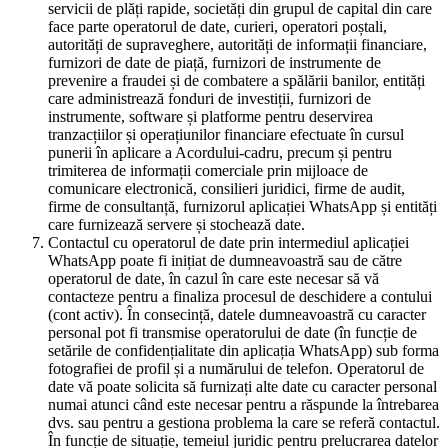
servicii de plăți rapide, societăți din grupul de capital din care
face parte operatorul de date, curieri, operatori poștali,
autorități de supraveghere, autorități de informații financiare,
furnizori de date de piață, furnizori de instrumente de
prevenire a fraudei și de combatere a spălării banilor, entități
care administrează fonduri de investiții, furnizori de
instrumente, software și platforme pentru deservirea
tranzacțiilor și operațiunilor financiare efectuate în cursul
punerii în aplicare a Acordului-cadru, precum și pentru
trimiterea de informații comerciale prin mijloace de
comunicare electronică, consilieri juridici, firme de audit,
firme de consultanță, furnizorul aplicației WhatsApp și entități
care furnizează servere și stochează date.
Contactul cu operatorul de date prin intermediul aplicației
WhatsApp poate fi inițiat de dumneavoastră sau de către
operatorul de date, în cazul în care este necesar să vă
contacteze pentru a finaliza procesul de deschidere a contului
(cont activ). În consecință, datele dumneavoastră cu caracter
personal pot fi transmise operatorului de date (în funcție de
setările de confidențialitate din aplicația WhatsApp) sub forma
fotografiei de profil și a numărului de telefon. Operatorul de
date vă poate solicita să furnizați alte date cu caracter personal
numai atunci când este necesar pentru a răspunde la întrebarea
dvs. sau pentru a gestiona problema la care se referă contactul.
În funcție de situație, temeiul juridic pentru prelucrarea datelor