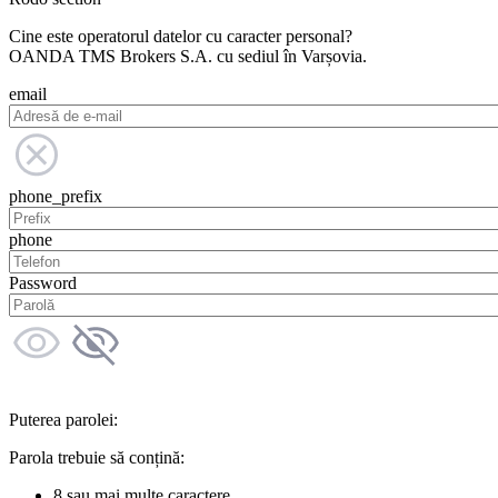
Cine este operatorul datelor cu caracter personal?
OANDA TMS Brokers S.A. cu sediul în Varșovia.
email
phone_prefix
phone
Password
Puterea parolei:
Parola trebuie să conțină:
8 sau mai multe caractere