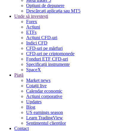
Meta trader 5
Opțiuni de depunere
Descărcați aplicația sau MT5
Unde să investești
Forex
Acțiuni
ETFs
Acțiuni CFD-uri
Indici CFD
CFD-uri pe mărfuri
CFD-uri pe criptomonede
Fonduri ETF CFD-uri
Specificații instrumente
SpaceX
Piață
Market news
Cotații live
Calendar economic
Acțiuni corporative
Updates
Blog
US earnings season
Learn TradingView
Sentimentul clienților
Contact