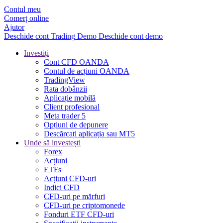
Contul meu
Comerț online
Ajutor
Deschide cont
Trading
Demo
Deschide cont demo
Investiți
Cont CFD OANDA
Contul de acțiuni OANDA
TradingView
Rata dobânzii
Aplicație mobilă
Client profesional
Meta trader 5
Opțiuni de depunere
Descărcați aplicația sau MT5
Unde să investești
Forex
Acțiuni
ETFs
Acțiuni CFD-uri
Indici CFD
CFD-uri pe mărfuri
CFD-uri pe criptomonede
Fonduri ETF CFD-uri