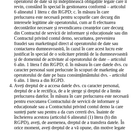
operatorul de date să își îndeplinească obligațiile legale care îi
revin, constând în special în gestionarea conformă – articolul
6 alineatul 1 litera c din RGPD; c. în măsura în care
prelucrarea este necesară pentru scopurile care decurg din
interesele legitime ale operatorului, cum ar fi efectuarea
decontărilor necesare și revendicarea creanțelor care decurg
din Contractul de servicii de informare și educaționale sau din
Contractul privind contul demo, securitatea, prevenirea
fraudei sau marketingul direct al operatorului de date sau
contactarea dumneavoastră, în cazul în care acest lucru este
justificat în special de o solicitare primită de la dumneavoastră
și de domeniul de activitate al operatorului de date – articolul
6 alin. 1 litera f din RGPD; d. în măsura în care datele dvs. cu
caracter personal sunt prelucrate în scopuri de marketing ale
operatorului de date pe baza consimțământului dvs. - articolul
6 alin. 1 litera a din RGPD.
Aveți dreptul de a accesa datele dvs. cu caracter personal,
dreptul de a le rectifica, de a le șterge și dreptul de a limita
prelucrarea datelor. În măsura în care prelucrarea este necesară
pentru executarea Contractului de servicii de informare și
educaționale sau a Contractului privind contul demo la care
sunteți parte sau pentru a da curs cererii dvs. înainte de
încheierea acestora (articolul 6 alineatul (1) litera (b) din
RGPD), aveți, de asemenea, dreptul de a transfera datele. În
orice moment, aveți dreptul de a vă opune, din motive legate