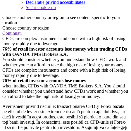
Declarație privind accesibilitatea
Setări cookie-uri
Choose another country or region to see content specific to your
location
Choose country or region
Continuați
CFDs are complex instruments and come with a high risk of losing
money rapidly due to leverage.
76% of retail investor accounts lose money when trading CFDs
with OANDA TMS Brokers S.A.
You should consider whether you understand how CFDs work and
whether you can afford to take the high risk of losing your money.
CFDs are complex instruments and come with a high risk of losing
money rapidly due to leverage.
76% of retail investor accounts lose money
when trading CFDs with OANDA TMS Brokers S.A. You should
consider whether you understand how CFDs work and whether you
can afford to take the high risk of losing your money.
Avertisment privind riscurile: tranzacționarea CFD și Forex bazată
pe efectul de levier este extrem de riscantă pentru capitalul dvs., iar
dacă investiți în acest produs, este posibil să pierdeți o parte din sau
toți banii investiți. În consecință, este posibil ca CFD-urile și Forex-
ul să nu fie potrivite pentru toți investitorii. Asigurați-vă că înțelegeți