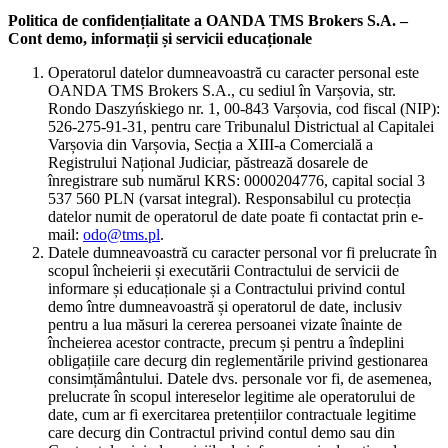
Politica de confidențialitate a OANDA TMS Brokers S.A. –
Cont demo, informații și servicii educaționale
Operatorul datelor dumneavoastră cu caracter personal este
OANDA TMS Brokers S.A., cu sediul în Varșovia, str.
Rondo Daszyńskiego nr. 1, 00-843 Varșovia, cod fiscal (NIP):
526-275-91-31, pentru care Tribunalul Districtual al Capitalei
Varșovia din Varșovia, Secția a XIII-a Comercială a
Registrului Național Judiciar, păstrează dosarele de
înregistrare sub numărul KRS: 0000204776, capital social 3
537 560 PLN (varsat integral). Responsabilul cu protecția
datelor numit de operatorul de date poate fi contactat prin e-
mail:
odo@tms.pl
.
Datele dumneavoastră cu caracter personal vor fi prelucrate în
scopul încheierii și executării Contractului de servicii de
informare și educaționale și a Contractului privind contul
demo între dumneavoastră și operatorul de date, inclusiv
pentru a lua măsuri la cererea persoanei vizate înainte de
încheierea acestor contracte, precum și pentru a îndeplini
obligațiile care decurg din reglementările privind gestionarea
consimțământului. Datele dvs. personale vor fi, de asemenea,
prelucrate în scopul intereselor legitime ale operatorului de
date, cum ar fi exercitarea pretențiilor contractuale legitime
care decurg din Contractul privind contul demo sau din