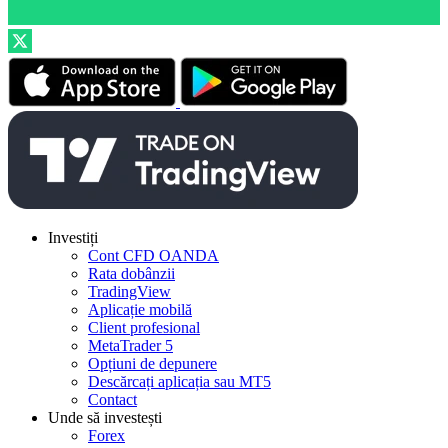
Investiți
Cont CFD OANDA
Rata dobânzii
TradingView
Aplicație mobilă
Client profesional
MetaTrader 5
Opțiuni de depunere
Descărcați aplicația sau MT5
Contact
Unde să investești
Forex