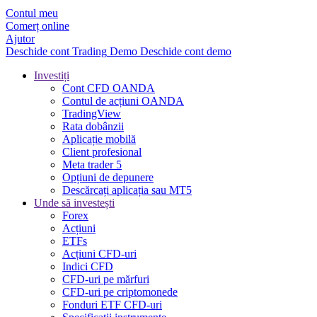
Contul meu
Comerț online
Ajutor
Deschide cont
Trading
Demo
Deschide cont demo
Investiți
Cont CFD OANDA
Contul de acțiuni OANDA
TradingView
Rata dobânzii
Aplicație mobilă
Client profesional
Meta trader 5
Opțiuni de depunere
Descărcați aplicația sau MT5
Unde să investești
Forex
Acțiuni
ETFs
Acțiuni CFD-uri
Indici CFD
CFD-uri pe mărfuri
CFD-uri pe criptomonede
Fonduri ETF CFD-uri