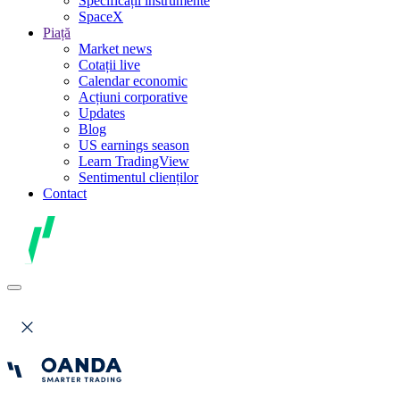
Specificații instrumente
SpaceX
Piață
Market news
Cotații live
Calendar economic
Acțiuni corporative
Updates
Blog
US earnings season
Learn TradingView
Sentimentul clienților
Contact