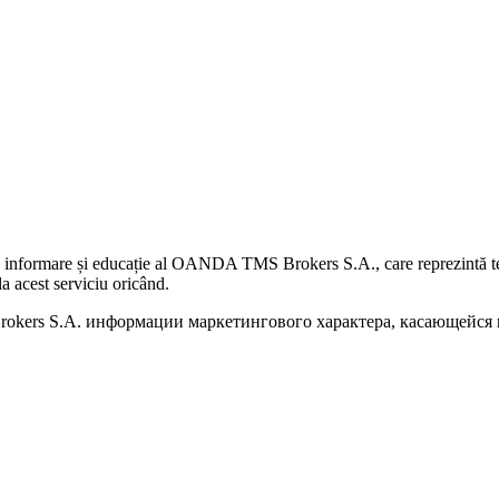
 informare și educație al OANDA TMS Brokers S.A., care reprezintă teme
a acest serviciu oricând.
kers S.A. информации маркетингового характера, касающейся п