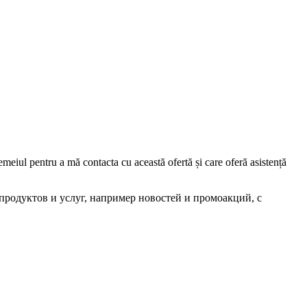
iul pentru a mă contacta cu această ofertă și care oferă asistență
родуктов и услуг, например новостей и промоакций, с