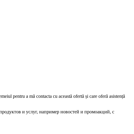
iul pentru a mă contacta cu această ofertă și care oferă asistență
родуктов и услуг, например новостей и промоакций, с