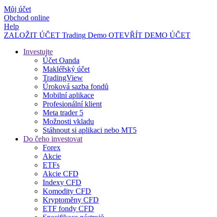
Můj účet
Obchod online
Help
ZALOŽIT ÚČET
Trading
Demo
OTEVŘÍT DEMO ÚČET
Investujte
Účet Oanda
Makléřský účet
TradingView
Úroková sazba fondů
Mobilní aplikace
Profesionální klient
Meta trader 5
Možnosti vkladu
Stáhnout si aplikaci nebo MT5
Do čeho investovat
Forex
Akcie
ETFs
Akcie CFD
Indexy CFD
Komodity CFD
Kryptoměny CFD
ETF fondy CFD