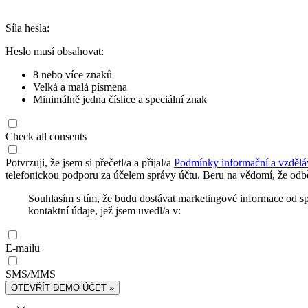
Síla hesla:
Heslo musí obsahovat:
8 nebo více znaků
Velká a malá písmena
Minimálně jedna číslice a speciální znak
Check all consents
Potvrzuji, že jsem si přečetl/a a přijal/a
Podmínky informační a vzdělá
telefonickou podporu za účelem správy účtu. Beru na vědomí, že odbě
Souhlasím s tím, že budu dostávat marketingové informace od s
kontaktní údaje, jež jsem uvedl/a v:
E-mailu
SMS/MMS
OTEVŘÍT DEMO ÚČET »