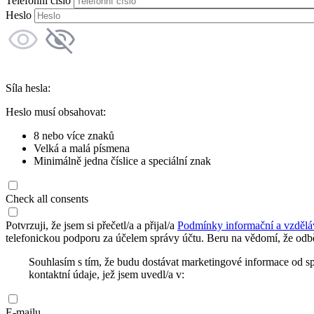
Telefonní číslo
Heslo
Síla hesla:
Heslo musí obsahovat:
8 nebo více znaků
Velká a malá písmena
Minimálně jedna číslice a speciální znak
Check all consents
Potvrzuji, že jsem si přečetl/a a přijal/a
Podmínky informační a vzdělá
telefonickou podporu za účelem správy účtu. Beru na vědomí, že odbě
Souhlasím s tím, že budu dostávat marketingové informace od s
kontaktní údaje, jež jsem uvedl/a v:
E-mailu