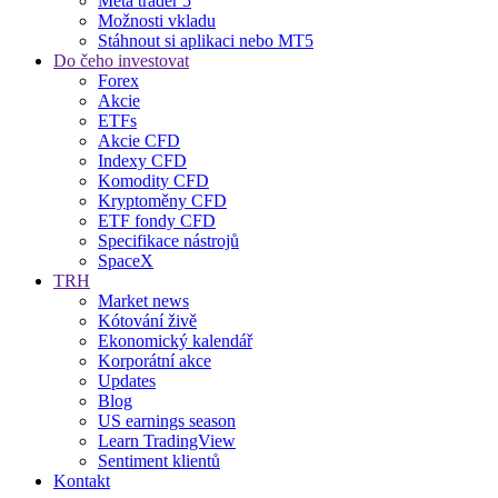
Meta trader 5
Možnosti vkladu
Stáhnout si aplikaci nebo MT5
Do čeho investovat
Forex
Akcie
ETFs
Akcie CFD
Indexy CFD
Komodity CFD
Kryptoměny CFD
ETF fondy CFD
Specifikace nástrojů
SpaceX
TRH
Market news
Kótování živě
Ekonomický kalendář
Korporátní akce
Updates
Blog
US earnings season
Learn TradingView
Sentiment klientů
Kontakt