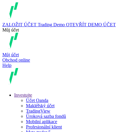
ZALOŽIT ÚČET
Trading
Demo
OTEVŘÍT DEMO ÚČET
Můj účet
Můj účet
Obchod online
Help
Investujte
Účet Oanda
Makléřský účet
TradingView
Úroková sazba fondů
Mobilní aplikace
Profesionální klient