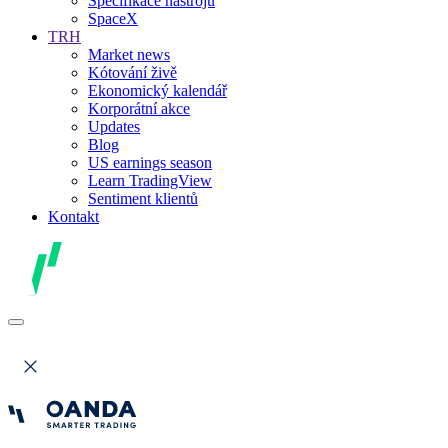
Specifikace nástrojů
SpaceX
TRH
Market news
Kótování živě
Ekonomický kalendář
Korporátní akce
Updates
Blog
US earnings season
Learn TradingView
Sentiment klientů
Kontakt