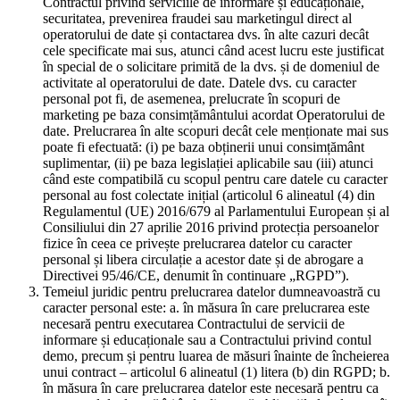
Contractul privind serviciile de informare și educaționale,
securitatea, prevenirea fraudei sau marketingul direct al
operatorului de date și contactarea dvs. în alte cazuri decât
cele specificate mai sus, atunci când acest lucru este justificat
în special de o solicitare primită de la dvs. și de domeniul de
activitate al operatorului de date. Datele dvs. cu caracter
personal pot fi, de asemenea, prelucrate în scopuri de
marketing pe baza consimțământului acordat Operatorului de
date. Prelucrarea în alte scopuri decât cele menționate mai sus
poate fi efectuată: (i) pe baza obținerii unui consimțământ
suplimentar, (ii) pe baza legislației aplicabile sau (iii) atunci
când este compatibilă cu scopul pentru care datele cu caracter
personal au fost colectate inițial (articolul 6 alineatul (4) din
Regulamentul (UE) 2016/679 al Parlamentului European și al
Consiliului din 27 aprilie 2016 privind protecția persoanelor
fizice în ceea ce privește prelucrarea datelor cu caracter
personal și libera circulație a acestor date și de abrogare a
Directivei 95/46/CE, denumit în continuare „RGPD”).
Temeiul juridic pentru prelucrarea datelor dumneavoastră cu
caracter personal este: a. în măsura în care prelucrarea este
necesară pentru executarea Contractului de servicii de
informare și educaționale sau a Contractului privind contul
demo, precum și pentru luarea de măsuri înainte de încheierea
unui contract – articolul 6 alineatul (1) litera (b) din RGPD; b.
în măsura în care prelucrarea datelor este necesară pentru ca