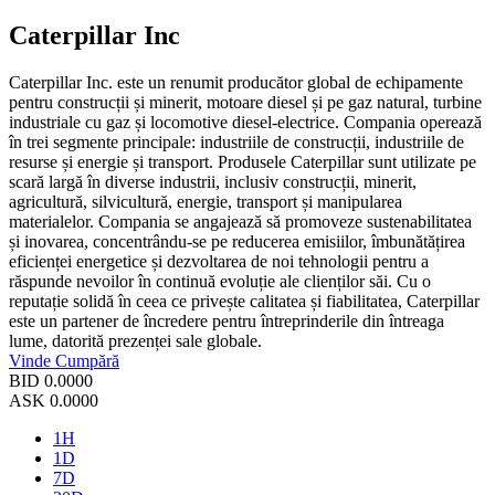
Caterpillar Inc
Caterpillar Inc. este un renumit producător global de echipamente
pentru construcții și minerit, motoare diesel și pe gaz natural, turbine
industriale cu gaz și locomotive diesel-electrice. Compania operează
în trei segmente principale: industriile de construcții, industriile de
resurse și energie și transport. Produsele Caterpillar sunt utilizate pe
scară largă în diverse industrii, inclusiv construcții, minerit,
agricultură, silvicultură, energie, transport și manipularea
materialelor. Compania se angajează să promoveze sustenabilitatea
și inovarea, concentrându-se pe reducerea emisiilor, îmbunătățirea
eficienței energetice și dezvoltarea de noi tehnologii pentru a
răspunde nevoilor în continuă evoluție ale clienților săi. Cu o
reputație solidă în ceea ce privește calitatea și fiabilitatea, Caterpillar
este un partener de încredere pentru întreprinderile din întreaga
lume, datorită prezenței sale globale.
Vinde
Cumpără
BID
0.0000
ASK
0.0000
1H
1D
7D