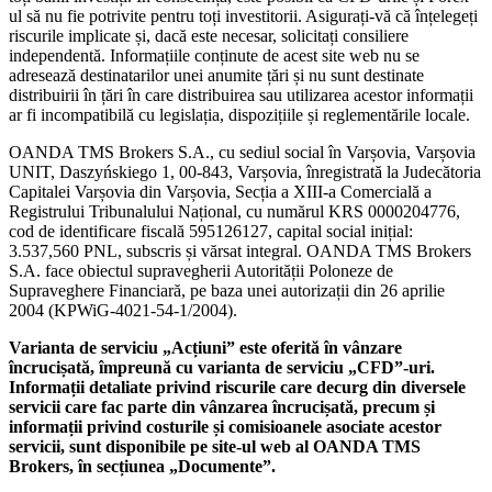
ul să nu fie potrivite pentru toți investitorii. Asigurați-vă că înțelegeți
riscurile implicate și, dacă este necesar, solicitați consiliere
independentă. Informațiile conținute de acest site web nu se
adresează destinatarilor unei anumite țări și nu sunt destinate
distribuirii în țări în care distribuirea sau utilizarea acestor informații
ar fi incompatibilă cu legislația, dispozițiile și reglementările locale.
OANDA TMS Brokers S.A., cu sediul social în Varșovia, Varșovia
UNIT, Daszyńskiego 1, 00-843, Varșovia, înregistrată la Judecătoria
Capitalei Varșovia din Varșovia, Secția a XIII-a Comercială a
Registrului Tribunalului Național, cu numărul KRS 0000204776,
cod de identificare fiscală 595126127, capital social inițial:
3.537,560 PNL, subscris și vărsat integral. OANDA TMS Brokers
S.A. face obiectul supravegherii Autorității Poloneze de
Supraveghere Financiară, pe baza unei autorizații din 26 aprilie
2004 (KPWiG-4021-54-1/2004).
Varianta de serviciu „Acțiuni” este oferită în vânzare
încrucișată, împreună cu varianta de serviciu „CFD”-uri.
Informații detaliate privind riscurile care decurg din diversele
servicii care fac parte din vânzarea încrucișată, precum și
informații privind costurile și comisioanele asociate acestor
servicii, sunt disponibile pe site-ul web al OANDA TMS
Brokers, în secțiunea „Documente”.