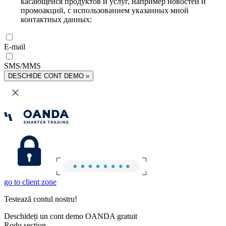
касающейся продуктов и услуг, например новостей и
промоакций, с использованием указанных мной
контактных данных:
E-mail
SMS/MMS
DESCHIDE CONT DEMO »
go to client zone
Testează contul nostru!
Deschideți un cont demo OANDA gratuit
Rodo section