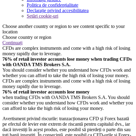
Politica de confidențialitate
Declarație privind accesibilitatea
Setări cookie-uri
Choose another country or region to see content specific to your
location
Choose country or region
Continuați
CFDs are complex instruments and come with a high risk of losing
money rapidly due to leverage.
76% of retail investor accounts lose money when trading CFDs
with OANDA TMS Brokers S.A.
You should consider whether you understand how CFDs work and
whether you can afford to take the high risk of losing your money.
CFDs are complex instruments and come with a high risk of losing
money rapidly due to leverage.
76% of retail investor accounts lose money
when trading CFDs with OANDA TMS Brokers S.A. You should
consider whether you understand how CFDs work and whether you
can afford to take the high risk of losing your money.
Avertisment privind riscurile: tranzacționarea CFD și Forex bazată
pe efectul de levier este extrem de riscantă pentru capitalul dvs., iar
dacă investiți în acest produs, este posibil să pierdeți o parte din sau
toți banii investiți. În consecință, este posibil ca CFD-urile și Forex-