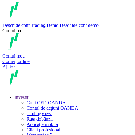
Deschide cont
Trading
Demo
Deschide cont demo
Contul meu
Contul meu
Comerț online
Ajutor
Investiți
Cont CFD OANDA
Contul de acțiuni OANDA
TradingView
Rata dobânzii
Aplicație mobilă
Client profesional