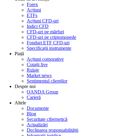
Forex
Acțiuni
ETFs
Acțiuni CFD-uri
Indici CFD
CFD-uri pe mărfuri
CFD-uri pe criptomonede
Fonduri ETF CFD-uri
Specificații instrumente
Piață
Acțiuni corporative
Cotații live
Rulaje
Market news
Sentimentul clienților
Despre noi
OANDA Group
Carieră
Altele
Documente
Blog
Securitate cibernetică
Actualizări
Declinarea responsabilității
Informații juridice