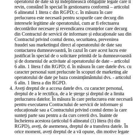
operatorul de date să își îndeplinească obligațiile legale care îi
revin, constând în special în gestionarea conformă – articolul
6 alineatul 1 litera c din RGPD; c. în măsura în care
prelucrarea este necesară pentru scopurile care decurg din
interesele legitime ale operatorului, cum ar fi efectuarea
decontărilor necesare și revendicarea creanțelor care decurg
din Contractul de servicii de informare și educaționale sau din
Contractul privind contul demo, securitatea, prevenirea
fraudei sau marketingul direct al operatorului de date sau
contactarea dumneavoastră, în cazul în care acest lucru este
justificat în special de o solicitare primită de la dumneavoastră
și de domeniul de activitate al operatorului de date – articolul
6 alin. 1 litera f din RGPD; d. în măsura în care datele dvs. cu
caracter personal sunt prelucrate în scopuri de marketing ale
operatorului de date pe baza consimțământului dvs. - articolul
6 alin. 1 litera a din RGPD.
Aveți dreptul de a accesa datele dvs. cu caracter personal,
dreptul de a le rectifica, de a le șterge și dreptul de a limita
prelucrarea datelor. În măsura în care prelucrarea este necesară
pentru executarea Contractului de servicii de informare și
educaționale sau a Contractului privind contul demo la care
sunteți parte sau pentru a da curs cererii dvs. înainte de
încheierea acestora (articolul 6 alineatul (1) litera (b) din
RGPD), aveți, de asemenea, dreptul de a transfera datele. În
orice moment, aveți dreptul de a vă opune, din motive legate