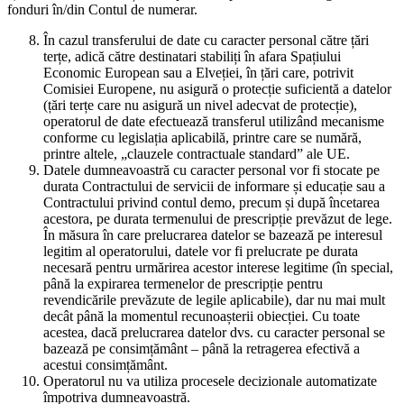
fonduri în/din Contul de numerar.
În cazul transferului de date cu caracter personal către țări
terțe, adică către destinatari stabiliți în afara Spațiului
Economic European sau a Elveției, în țări care, potrivit
Comisiei Europene, nu asigură o protecție suficientă a datelor
(țări terțe care nu asigură un nivel adecvat de protecție),
operatorul de date efectuează transferul utilizând mecanisme
conforme cu legislația aplicabilă, printre care se numără,
printre altele, „clauzele contractuale standard” ale UE.
Datele dumneavoastră cu caracter personal vor fi stocate pe
durata Contractului de servicii de informare și educație sau a
Contractului privind contul demo, precum și după încetarea
acestora, pe durata termenului de prescripție prevăzut de lege.
În măsura în care prelucrarea datelor se bazează pe interesul
legitim al operatorului, datele vor fi prelucrate pe durata
necesară pentru urmărirea acestor interese legitime (în special,
până la expirarea termenelor de prescripție pentru
revendicările prevăzute de legile aplicabile), dar nu mai mult
decât până la momentul recunoașterii obiecției. Cu toate
acestea, dacă prelucrarea datelor dvs. cu caracter personal se
bazează pe consimțământ – până la retragerea efectivă a
acestui consimțământ.
Operatorul nu va utiliza procesele decizionale automatizate
împotriva dumneavoastră.