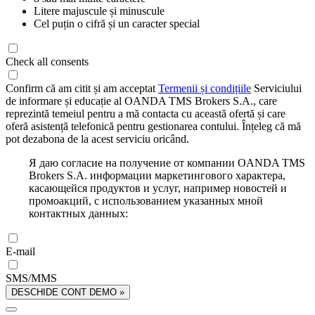
Litere majuscule și minuscule
Cel puțin o cifră și un caracter special
Check all consents
Confirm că am citit și am acceptat
Termenii și condițiile
Serviciului
de informare și educație al OANDA TMS Brokers S.A., care
reprezintă temeiul pentru a mă contacta cu această ofertă și care
oferă asistență telefonică pentru gestionarea contului. Înțeleg că mă
pot dezabona de la acest serviciu oricând.
Я даю согласие на получение от компании OANDA TMS
Brokers S.A. информации маркетингового характера,
касающейся продуктов и услуг, например новостей и
промоакций, с использованием указанных мной
контактных данных:
E-mail
SMS/MMS
DESCHIDE CONT DEMO »