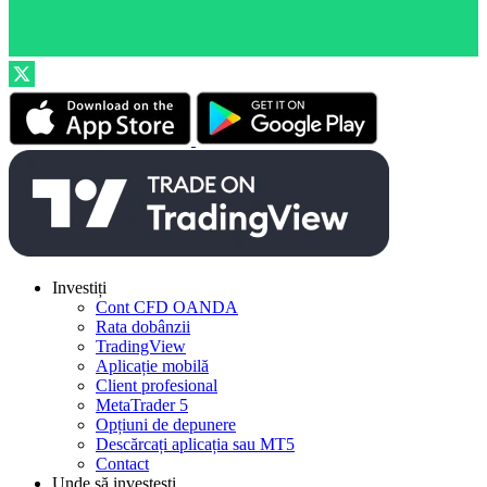
Investiți
Cont CFD OANDA
Rata dobânzii
TradingView
Aplicație mobilă
Client profesional
MetaTrader 5
Opțiuni de depunere
Descărcați aplicația sau MT5
Contact
Unde să investești