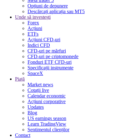
Meta trader 5
Opțiuni de depunere
Descărcați aplicația sau MT5
Unde să investești
Forex
Acțiuni
ETFs
Acțiuni CFD-uri
Indici CFD
CFD-uri pe mărfuri
CFD-uri pe criptomonede
Fonduri ETF CFD-uri
Specificații instrumente
SpaceX
Piață
Market news
Cotații live
Calendar economic
Acțiuni corporative
Updates
Blog
US earnings season
Learn TradingView
Sentimentul clienților
Contact