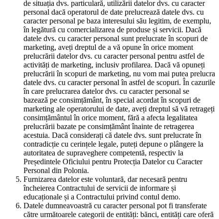
de situația dvs. particulară, utilizării datelor dvs. cu caracter
personal dacă operatorul de date prelucrează datele dvs. cu
caracter personal pe baza interesului său legitim, de exemplu,
în legătură cu comercializarea de produse și servicii. Dacă
datele dvs. cu caracter personal sunt prelucrate în scopuri de
marketing, aveți dreptul de a vă opune în orice moment
prelucrării datelor dvs. cu caracter personal pentru astfel de
activități de marketing, inclusiv profilarea. Dacă vă opuneți
prelucrării în scopuri de marketing, nu vom mai putea prelucra
datele dvs. cu caracter personal în astfel de scopuri. În cazurile
în care prelucrarea datelor dvs. cu caracter personal se
bazează pe consimțământ, în special acordat în scopuri de
marketing ale operatorului de date, aveți dreptul să vă retrageți
consimțământul în orice moment, fără a afecta legalitatea
prelucrării bazate pe consimțământ înainte de retragerea
acestuia. Dacă considerați că datele dvs. sunt prelucrate în
contradicție cu cerințele legale, puteți depune o plângere la
autoritatea de supraveghere competentă, respectiv la
Președintele Oficiului pentru Protecția Datelor cu Caracter
Personal din Polonia.
Furnizarea datelor este voluntară, dar necesară pentru
încheierea Contractului de servicii de informare și
educaționale și a Contractului privind contul demo.
Datele dumneavoastră cu caracter personal pot fi transferate
către următoarele categorii de entități: bănci, entități care oferă