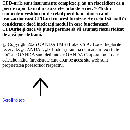
CFD-urile sunt instrumente complexe și au un risc ridicat de a
pierde rapid bani din cauza efectului de levier. 76% din
conturile investitorilor de retail pierd bani atunci când
tranzacționează CFD-uri cu acest furnizor. Ar trebui să luați în
considerare dacă înțelegeți modul în care funcționează
CFDurile și dacă vă puteți permite să vă asumați riscul ridicat
de a vă pierde banii.
@ Copyright 2026 OANDA TMS Brokers S.A. Toate drepturile
rezervate. „OANDA”, „fxTrade” și familia de mărci înregistrate
„fx” ale OANDA sunt deținute de OANDA Corporation. Toate
celelalte mărci înregistrate care apar pe acest site web sunt
proprietatea posesorilor respectivi.
Scroll to top