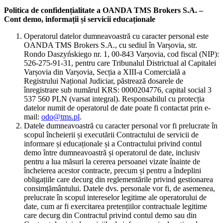
Politica de confidențialitate a OANDA TMS Brokers S.A. –
Cont demo, informații și servicii educaționale
Operatorul datelor dumneavoastră cu caracter personal este
OANDA TMS Brokers S.A., cu sediul în Varșovia, str.
Rondo Daszyńskiego nr. 1, 00-843 Varșovia, cod fiscal (NIP):
526-275-91-31, pentru care Tribunalul Districtual al Capitalei
Varșovia din Varșovia, Secția a XIII-a Comercială a
Registrului Național Judiciar, păstrează dosarele de
înregistrare sub numărul KRS: 0000204776, capital social 3
537 560 PLN (varsat integral). Responsabilul cu protecția
datelor numit de operatorul de date poate fi contactat prin e-
mail:
odo@tms.pl
.
Datele dumneavoastră cu caracter personal vor fi prelucrate în
scopul încheierii și executării Contractului de servicii de
informare și educaționale și a Contractului privind contul
demo între dumneavoastră și operatorul de date, inclusiv
pentru a lua măsuri la cererea persoanei vizate înainte de
încheierea acestor contracte, precum și pentru a îndeplini
obligațiile care decurg din reglementările privind gestionarea
consimțământului. Datele dvs. personale vor fi, de asemenea,
prelucrate în scopul intereselor legitime ale operatorului de
date, cum ar fi exercitarea pretențiilor contractuale legitime
care decurg din Contractul privind contul demo sau din