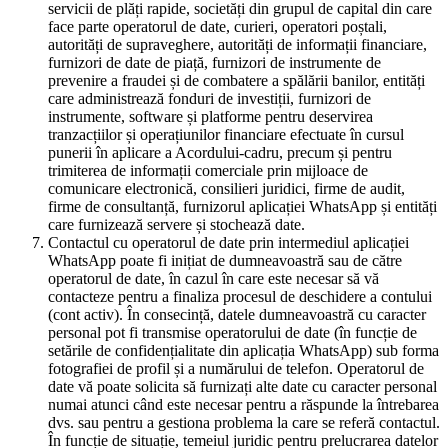
servicii de plăți rapide, societăți din grupul de capital din care
face parte operatorul de date, curieri, operatori poștali,
autorități de supraveghere, autorități de informații financiare,
furnizori de date de piață, furnizori de instrumente de
prevenire a fraudei și de combatere a spălării banilor, entități
care administrează fonduri de investiții, furnizori de
instrumente, software și platforme pentru deservirea
tranzacțiilor și operațiunilor financiare efectuate în cursul
punerii în aplicare a Acordului-cadru, precum și pentru
trimiterea de informații comerciale prin mijloace de
comunicare electronică, consilieri juridici, firme de audit,
firme de consultanță, furnizorul aplicației WhatsApp și entități
care furnizează servere și stochează date.
Contactul cu operatorul de date prin intermediul aplicației
WhatsApp poate fi inițiat de dumneavoastră sau de către
operatorul de date, în cazul în care este necesar să vă
contacteze pentru a finaliza procesul de deschidere a contului
(cont activ). În consecință, datele dumneavoastră cu caracter
personal pot fi transmise operatorului de date (în funcție de
setările de confidențialitate din aplicația WhatsApp) sub forma
fotografiei de profil și a numărului de telefon. Operatorul de
date vă poate solicita să furnizați alte date cu caracter personal
numai atunci când este necesar pentru a răspunde la întrebarea
dvs. sau pentru a gestiona problema la care se referă contactul.
În funcție de situație, temeiul juridic pentru prelucrarea datelor