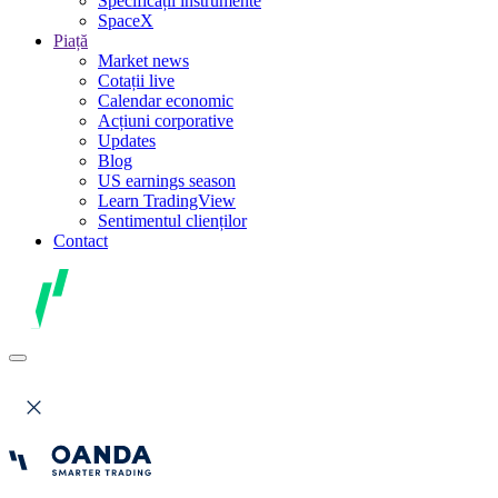
Specificații instrumente
SpaceX
Piață
Market news
Cotații live
Calendar economic
Acțiuni corporative
Updates
Blog
US earnings season
Learn TradingView
Sentimentul clienților
Contact