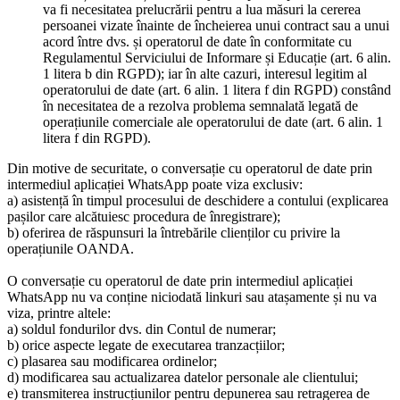
va fi necesitatea prelucrării pentru a lua măsuri la cererea
persoanei vizate înainte de încheierea unui contract sau a unui
acord între dvs. și operatorul de date în conformitate cu
Regulamentul Serviciului de Informare și Educație (art. 6 alin.
1 litera b din RGPD); iar în alte cazuri, interesul legitim al
operatorului de date (art. 6 alin. 1 litera f din RGPD) constând
în necesitatea de a rezolva problema semnalată legată de
operațiunile comerciale ale operatorului de date (art. 6 alin. 1
litera f din RGPD).
Din motive de securitate, o conversație cu operatorul de date prin
intermediul aplicației WhatsApp poate viza exclusiv:
a) asistență în timpul procesului de deschidere a contului (explicarea
pașilor care alcătuiesc procedura de înregistrare);
b) oferirea de răspunsuri la întrebările clienților cu privire la
operațiunile OANDA.
O conversație cu operatorul de date prin intermediul aplicației
WhatsApp nu va conține niciodată linkuri sau atașamente și nu va
viza, printre altele:
a) soldul fondurilor dvs. din Contul de numerar;
b) orice aspecte legate de executarea tranzacțiilor;
c) plasarea sau modificarea ordinelor;
d) modificarea sau actualizarea datelor personale ale clientului;
e) transmiterea instrucțiunilor pentru depunerea sau retragerea de