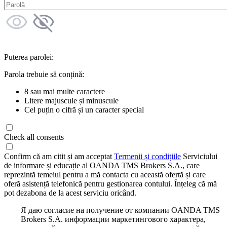
Puterea parolei:
Parola trebuie să conțină:
8 sau mai multe caractere
Litere majuscule și minuscule
Cel puțin o cifră și un caracter special
Check all consents
Confirm că am citit și am acceptat
Termenii și condițiile
Serviciului
de informare și educație al OANDA TMS Brokers S.A., care
reprezintă temeiul pentru a mă contacta cu această ofertă și care
oferă asistență telefonică pentru gestionarea contului. Înțeleg că mă
pot dezabona de la acest serviciu oricând.
Я даю согласие на получение от компании OANDA TMS
Brokers S.A. информации маркетингового характера,