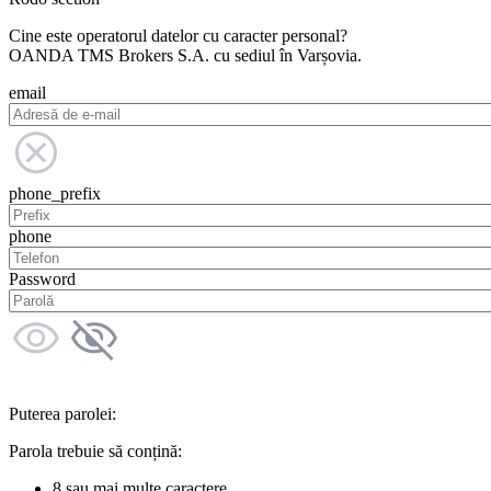
Cine este operatorul datelor cu caracter personal?
OANDA TMS Brokers S.A. cu sediul în Varșovia.
email
phone_prefix
phone
Password
Puterea parolei:
Parola trebuie să conțină:
8 sau mai multe caractere