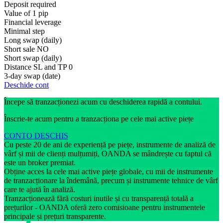
Deposit required
Value of 1 pip
Financial leverage
Minimal step
Long swap (daily)
Short sale
NO
Short swap (daily)
Distance SL and TP
0
3-day swap (date)
Deschide cont
Începe să tranzacționezi acum cu deschiderea rapidă a contului.
Înscrie-te acum pentru a tranzacționa pe cele mai active piețe
CONTO DESCHIS
Cu peste 20 de ani de experiență pe piețe, instrumente de analiză de
vârf și mii de clienți mulțumiți, OANDA se mândrește cu faptul că
este un broker premiat.
Obține acces la cele mai active piețe globale, cu mii de instrumente
de tranzacționare la îndemână, precum și instrumente tehnice de vârf
care te ajută în analiză.
Tranzacționează fără costuri inutile și cu transparență totală a
prețurilor - OANDA oferă zero comisioane pentru instrumentele
principale și prețuri transparente.