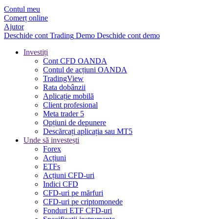
Contul meu
Comerț online
Ajutor
Deschide cont
Trading
Demo
Deschide cont demo
Investiți
Cont CFD OANDA
Contul de acțiuni OANDA
TradingView
Rata dobânzii
Aplicație mobilă
Client profesional
Meta trader 5
Opțiuni de depunere
Descărcați aplicația sau MT5
Unde să investești
Forex
Acțiuni
ETFs
Acțiuni CFD-uri
Indici CFD
CFD-uri pe mărfuri
CFD-uri pe criptomonede
Fonduri ETF CFD-uri