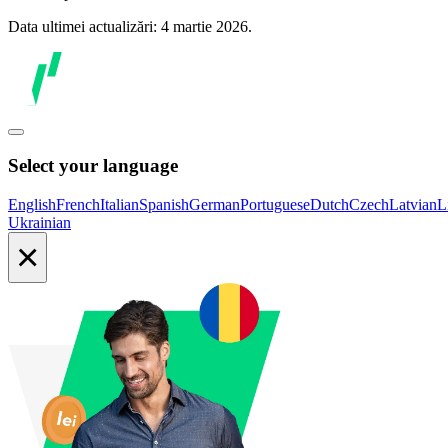
Data ultimei actualizări: 4 martie 2026.
Select your language
English
French
Italian
Spanish
German
Portuguese
Dutch
Czech
Latvian
L
Ukrainian
×