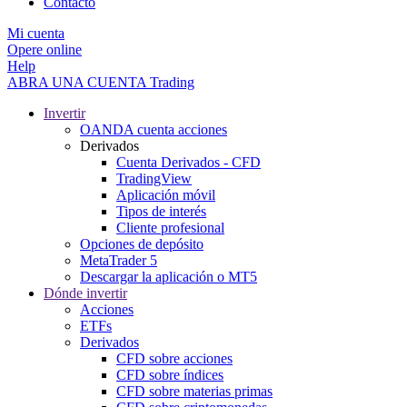
Contacto
Mi cuenta
Opere online
Help
ABRA UNA CUENTA
Trading
Invertir
OANDA cuenta acciones
Derivados
Cuenta Derivados - CFD
TradingView
Aplicación móvil
Tipos de interés
Cliente profesional
Opciones de depósito
MetaTrader 5
Descargar la aplicación o MT5
Dónde invertir
Acciones
ETFs
Derivados
CFD sobre acciones
CFD sobre índices
CFD sobre materias primas