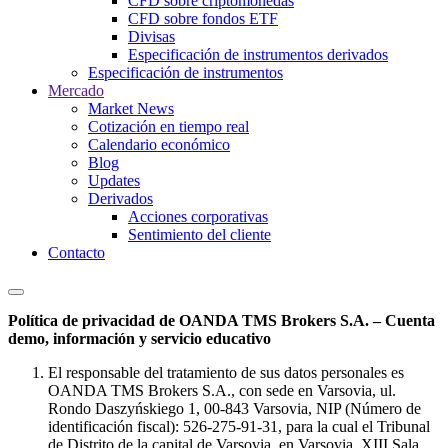
CFD sobre criptomonedas
CFD sobre fondos ETF
Divisas
Especificación de instrumentos derivados
Especificación de instrumentos
Mercado
Market News
Cotización en tiempo real
Calendario económico
Blog
Updates
Derivados
Acciones corporativas
Sentimiento del cliente
Contacto
Política de privacidad de OANDA TMS Brokers S.A. – Cuenta
demo, información y servicio educativo
El responsable del tratamiento de sus datos personales es
OANDA TMS Brokers S.A., con sede en Varsovia, ul.
Rondo Daszyńskiego 1, 00-843 Varsovia, NIP (Número de
identificación fiscal): 526-275-91-31, para la cual el Tribunal
de Distrito de la capital de Varsovia, en Varsovia, XIII Sala