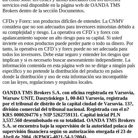
servicios está disponible en la página web de OANDA TMS
Brokers dentro de la sección Documentos.
CFDs y Forex: son productos difíciles de entender. La CNMV
considera que no son adecuados para inversores minoristas debido a
su complejidad y riesgo. La operativa en CFD´s y forex con
apalancamiento supone un alto riesgo para su capital. Si usted
invierte en estos productos puede perder parte o todo su dinero. Por
tanto, la operativa en CFD´s y forex puede no ser adecuada para
todos los inversores. Debe estar seguro y entender los riesgos que
implican y si es necesario buscar asesoramiento independiente. La
información contenida en esta página web no se dirige a ningún país
específico y no pretende la distribución del producto en países
donde la distribución y uso de esta información sea incompatible
con las leyes, regulaciones y requisitos locales.
OANDA TMS Brokers S.A. con oficina registrada en Varsovia,
Warsaw UNIT, Daszyńskiego 1, 00-843 Varsovia, registrada
por el tribunal de distrito de la capital ciudad de Varsovia. 13?,
división comercial del tribunal nacional. Registrada con el n?
KRS 0000204776 y NIP 5262759131. Capital inicial PLN
3,537.560 desembolsado en su totalidad. OANDA TMS Brokers
S.A. se encuentra bajo la supervisión de la autoridad polaca de
supervisión financiera según su autorización otorgada el 23 de
Abril de 2004. (KPWiG-4021-54-1/2004).