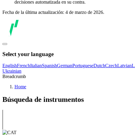
decisiones automatizada en su contra.
Fecha de la última actualización: 4 de marzo de 2026.
Select your language
English
French
Italian
Spanish
German
Portuguese
Dutch
Czech
Latvian
L
Ukrainian
Breadcrumb
Home
Búsqueda de instrumentos