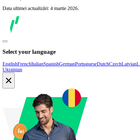
Data ultimei actualizări: 4 martie 2026.
Select your language
English
French
Italian
Spanish
German
Portuguese
Dutch
Czech
Latvian
L
Ukrainian
×