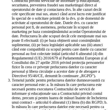
Contractul privind serviciile de informare și educaționale,
securitatea, prevenirea fraudei sau marketingul direct al
operatorului de date și contactarea dvs. în alte cazuri decât
cele specificate mai sus, atunci când acest lucru este justificat
în special de o solicitare primită de la dvs. și de domeniul de
activitate al operatorului de date. Datele dvs. cu caracter
personal pot fi, de asemenea, prelucrate în scopuri de
marketing pe baza consimțământului acordat Operatorului de
date. Prelucrarea în alte scopuri decât cele menționate mai sus
poate fi efectuată: (i) pe baza obținerii unui consimțământ
suplimentar, (ii) pe baza legislației aplicabile sau (iii) atunci
când este compatibilă cu scopul pentru care datele cu caracter
personal au fost colectate inițial (articolul 6 alineatul (4) din
Regulamentul (UE) 2016/679 al Parlamentului European și al
Consiliului din 27 aprilie 2016 privind protecția persoanelor
fizice în ceea ce privește prelucrarea datelor cu caracter
personal și libera circulație a acestor date și de abrogare a
Directivei 95/46/CE, denumit în continuare „RGPD”).
Temeiul juridic pentru prelucrarea datelor dumneavoastră cu
caracter personal este: a. în măsura în care prelucrarea este
necesară pentru executarea Contractului de servicii de
informare și educaționale sau a Contractului privind contul
demo, precum și pentru luarea de măsuri înainte de încheierea
unui contract – articolul 6 alineatul (1) litera (b) din RGPD; b.
în măsura în care prelucrarea datelor este necesară pentru ca