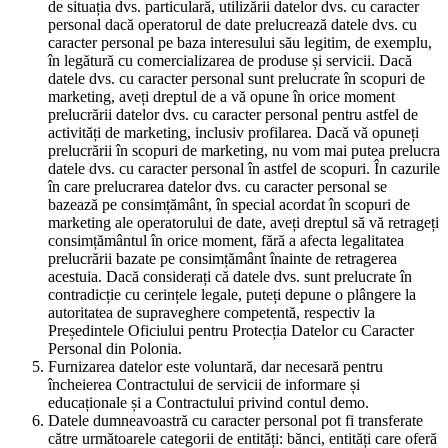
de situația dvs. particulară, utilizării datelor dvs. cu caracter
personal dacă operatorul de date prelucrează datele dvs. cu
caracter personal pe baza interesului său legitim, de exemplu,
în legătură cu comercializarea de produse și servicii. Dacă
datele dvs. cu caracter personal sunt prelucrate în scopuri de
marketing, aveți dreptul de a vă opune în orice moment
prelucrării datelor dvs. cu caracter personal pentru astfel de
activități de marketing, inclusiv profilarea. Dacă vă opuneți
prelucrării în scopuri de marketing, nu vom mai putea prelucra
datele dvs. cu caracter personal în astfel de scopuri. În cazurile
în care prelucrarea datelor dvs. cu caracter personal se
bazează pe consimțământ, în special acordat în scopuri de
marketing ale operatorului de date, aveți dreptul să vă retrageți
consimțământul în orice moment, fără a afecta legalitatea
prelucrării bazate pe consimțământ înainte de retragerea
acestuia. Dacă considerați că datele dvs. sunt prelucrate în
contradicție cu cerințele legale, puteți depune o plângere la
autoritatea de supraveghere competentă, respectiv la
Președintele Oficiului pentru Protecția Datelor cu Caracter
Personal din Polonia.
Furnizarea datelor este voluntară, dar necesară pentru
încheierea Contractului de servicii de informare și
educaționale și a Contractului privind contul demo.
Datele dumneavoastră cu caracter personal pot fi transferate
către următoarele categorii de entități: bănci, entități care oferă