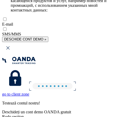
касающейся продуктов и услуг, например новостей и
промоакций, с использованием указанных мной
контактных данных:
E-mail
SMS/MMS
DESCHIDE CONT DEMO »
go to client zone
Testează contul nostru!
Deschideți un cont demo OANDA gratuit
Rodo section