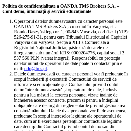
Politica de confidențialitate a OANDA TMS Brokers S.A. –
Cont demo, informații și servicii educaționale
Operatorul datelor dumneavoastră cu caracter personal este
OANDA TMS Brokers S.A., cu sediul în Varșovia, str.
Rondo Daszyńskiego nr. 1, 00-843 Varșovia, cod fiscal (NIP):
526-275-91-31, pentru care Tribunalul Districtual al Capitalei
Varșovia din Varșovia, Secția a XIII-a Comercială a
Registrului Național Judiciar, păstrează dosarele de
înregistrare sub numărul KRS: 0000204776, capital social 3
537 560 PLN (varsat integral). Responsabilul cu protecția
datelor numit de operatorul de date poate fi contactat prin e-
mail:
odo@tms.pl
.
Datele dumneavoastră cu caracter personal vor fi prelucrate în
scopul încheierii și executării Contractului de servicii de
informare și educaționale și a Contractului privind contul
demo între dumneavoastră și operatorul de date, inclusiv
pentru a lua măsuri la cererea persoanei vizate înainte de
încheierea acestor contracte, precum și pentru a îndeplini
obligațiile care decurg din reglementările privind gestionarea
consimțământului. Datele dvs. personale vor fi, de asemenea,
prelucrate în scopul intereselor legitime ale operatorului de
date, cum ar fi exercitarea pretențiilor contractuale legitime
care decurg din Contractul privind contul demo sau din