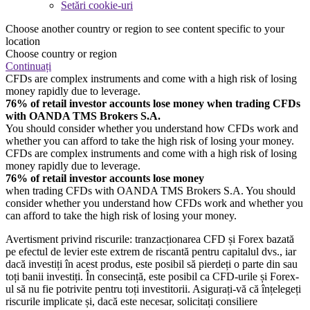
Setări cookie-uri
Choose another country or region to see content specific to your
location
Choose country or region
Continuați
CFDs are complex instruments and come with a high risk of losing
money rapidly due to leverage.
76% of retail investor accounts lose money when trading CFDs
with OANDA TMS Brokers S.A.
You should consider whether you understand how CFDs work and
whether you can afford to take the high risk of losing your money.
CFDs are complex instruments and come with a high risk of losing
money rapidly due to leverage.
76% of retail investor accounts lose money
when trading CFDs with OANDA TMS Brokers S.A. You should
consider whether you understand how CFDs work and whether you
can afford to take the high risk of losing your money.
Avertisment privind riscurile: tranzacționarea CFD și Forex bazată
pe efectul de levier este extrem de riscantă pentru capitalul dvs., iar
dacă investiți în acest produs, este posibil să pierdeți o parte din sau
toți banii investiți. În consecință, este posibil ca CFD-urile și Forex-
ul să nu fie potrivite pentru toți investitorii. Asigurați-vă că înțelegeți
riscurile implicate și, dacă este necesar, solicitați consiliere