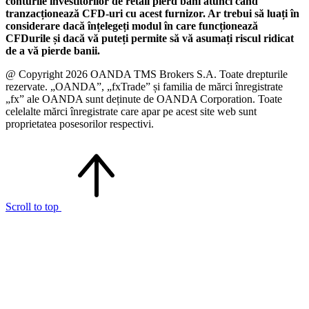
conturile investitorilor de retail pierd bani atunci când
tranzacționează CFD-uri cu acest furnizor. Ar trebui să luați în
considerare dacă înțelegeți modul în care funcționează
CFDurile și dacă vă puteți permite să vă asumați riscul ridicat
de a vă pierde banii.
@ Copyright 2026 OANDA TMS Brokers S.A. Toate drepturile
rezervate. „OANDA”, „fxTrade” și familia de mărci înregistrate
„fx” ale OANDA sunt deținute de OANDA Corporation. Toate
celelalte mărci înregistrate care apar pe acest site web sunt
proprietatea posesorilor respectivi.
Scroll to top