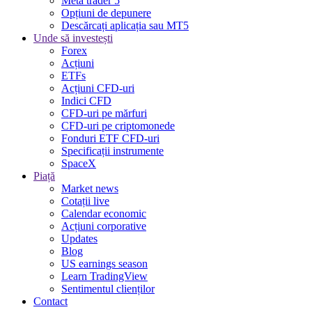
Meta trader 5
Opțiuni de depunere
Descărcați aplicația sau MT5
Unde să investești
Forex
Acțiuni
ETFs
Acțiuni CFD-uri
Indici CFD
CFD-uri pe mărfuri
CFD-uri pe criptomonede
Fonduri ETF CFD-uri
Specificații instrumente
SpaceX
Piață
Market news
Cotații live
Calendar economic
Acțiuni corporative
Updates
Blog
US earnings season
Learn TradingView
Sentimentul clienților
Contact