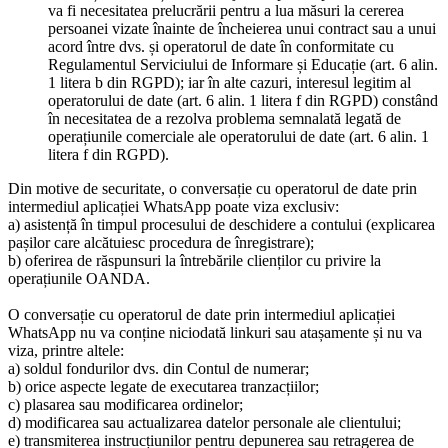
va fi necesitatea prelucrării pentru a lua măsuri la cererea
persoanei vizate înainte de încheierea unui contract sau a unui
acord între dvs. și operatorul de date în conformitate cu
Regulamentul Serviciului de Informare și Educație (art. 6 alin.
1 litera b din RGPD); iar în alte cazuri, interesul legitim al
operatorului de date (art. 6 alin. 1 litera f din RGPD) constând
în necesitatea de a rezolva problema semnalată legată de
operațiunile comerciale ale operatorului de date (art. 6 alin. 1
litera f din RGPD).
Din motive de securitate, o conversație cu operatorul de date prin
intermediul aplicației WhatsApp poate viza exclusiv:
a) asistență în timpul procesului de deschidere a contului (explicarea
pașilor care alcătuiesc procedura de înregistrare);
b) oferirea de răspunsuri la întrebările clienților cu privire la
operațiunile OANDA.
O conversație cu operatorul de date prin intermediul aplicației
WhatsApp nu va conține niciodată linkuri sau atașamente și nu va
viza, printre altele:
a) soldul fondurilor dvs. din Contul de numerar;
b) orice aspecte legate de executarea tranzacțiilor;
c) plasarea sau modificarea ordinelor;
d) modificarea sau actualizarea datelor personale ale clientului;
e) transmiterea instrucțiunilor pentru depunerea sau retragerea de