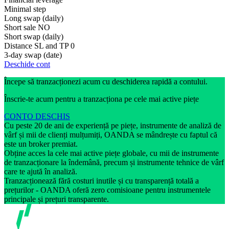
Minimal step
Long swap (daily)
Short sale
NO
Short swap (daily)
Distance SL and TP
0
3-day swap (date)
Deschide cont
Începe să tranzacționezi acum cu deschiderea rapidă a contului.
Înscrie-te acum pentru a tranzacționa pe cele mai active piețe
CONTO DESCHIS
Cu peste 20 de ani de experiență pe piețe, instrumente de analiză de
vârf și mii de clienți mulțumiți, OANDA se mândrește cu faptul că
este un broker premiat.
Obține acces la cele mai active piețe globale, cu mii de instrumente
de tranzacționare la îndemână, precum și instrumente tehnice de vârf
care te ajută în analiză.
Tranzacționează fără costuri inutile și cu transparență totală a
prețurilor - OANDA oferă zero comisioane pentru instrumentele
principale și prețuri transparente.