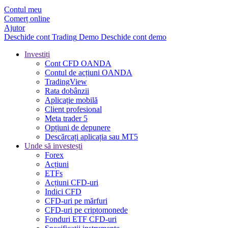
Contul meu
Comerț online
Ajutor
Deschide cont
Trading
Demo
Deschide cont demo
Investiți
Cont CFD OANDA
Contul de acțiuni OANDA
TradingView
Rata dobânzii
Aplicație mobilă
Client profesional
Meta trader 5
Opțiuni de depunere
Descărcați aplicația sau MT5
Unde să investești
Forex
Acțiuni
ETFs
Acțiuni CFD-uri
Indici CFD
CFD-uri pe mărfuri
CFD-uri pe criptomonede
Fonduri ETF CFD-uri