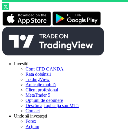
Investiți
Cont CFD OANDA
Rata dobânzii
TradingView
Aplicație mobilă
Client profesional
MetaTrader 5
Opțiuni de depunere
Descărcați aplicația sau MT5
Contact
Unde să investești
Forex
Acțiuni