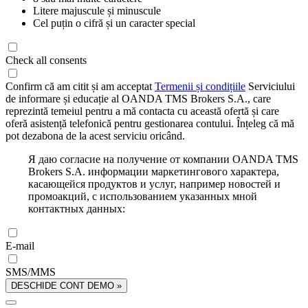
Litere majuscule și minuscule
Cel puțin o cifră și un caracter special
Check all consents
Confirm că am citit și am acceptat
Termenii și condițiile
Serviciului
de informare și educație al OANDA TMS Brokers S.A., care
reprezintă temeiul pentru a mă contacta cu această ofertă și care
oferă asistență telefonică pentru gestionarea contului. Înțeleg că mă
pot dezabona de la acest serviciu oricând.
Я даю согласие на получение от компании OANDA TMS
Brokers S.A. информации маркетингового характера,
касающейся продуктов и услуг, например новостей и
промоакций, с использованием указанных мной
контактных данных:
E-mail
SMS/MMS
DESCHIDE CONT DEMO »