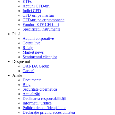
ETFs
Acțiuni CFD-uri
Indici CFD
CFD-uri pe mărfuri
CFD-uri pe criptomonede
Fonduri ETF CFD-uri
Specificații instrumente
Piață
Acțiuni corporative
Cotații live
Rulaje
Market news
Sentimentul clienților
Despre noi
OANDA Group
Carieră
Altele
Documente
Blog
Securitate cibernetică
Actualizări
Declinarea responsabilității
Informații juridice
Politica de confidențialitate
Declarație privind accesibilitatea