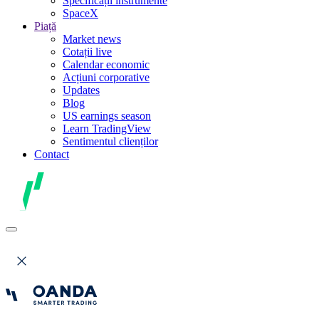
Specificații instrumente
SpaceX
Piață
Market news
Cotații live
Calendar economic
Acțiuni corporative
Updates
Blog
US earnings season
Learn TradingView
Sentimentul clienților
Contact