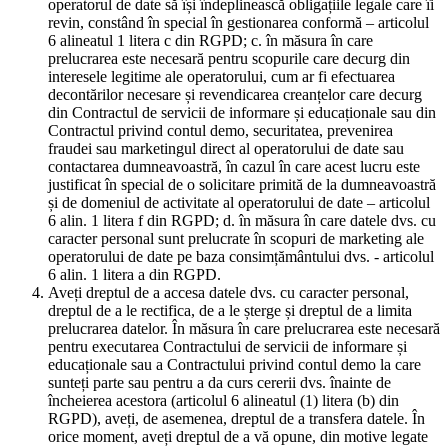
operatorul de date să își îndeplinească obligațiile legale care îi
revin, constând în special în gestionarea conformă – articolul
6 alineatul 1 litera c din RGPD; c. în măsura în care
prelucrarea este necesară pentru scopurile care decurg din
interesele legitime ale operatorului, cum ar fi efectuarea
decontărilor necesare și revendicarea creanțelor care decurg
din Contractul de servicii de informare și educaționale sau din
Contractul privind contul demo, securitatea, prevenirea
fraudei sau marketingul direct al operatorului de date sau
contactarea dumneavoastră, în cazul în care acest lucru este
justificat în special de o solicitare primită de la dumneavoastră
și de domeniul de activitate al operatorului de date – articolul
6 alin. 1 litera f din RGPD; d. în măsura în care datele dvs. cu
caracter personal sunt prelucrate în scopuri de marketing ale
operatorului de date pe baza consimțământului dvs. - articolul
6 alin. 1 litera a din RGPD.
Aveți dreptul de a accesa datele dvs. cu caracter personal,
dreptul de a le rectifica, de a le șterge și dreptul de a limita
prelucrarea datelor. În măsura în care prelucrarea este necesară
pentru executarea Contractului de servicii de informare și
educaționale sau a Contractului privind contul demo la care
sunteți parte sau pentru a da curs cererii dvs. înainte de
încheierea acestora (articolul 6 alineatul (1) litera (b) din
RGPD), aveți, de asemenea, dreptul de a transfera datele. În
orice moment, aveți dreptul de a vă opune, din motive legate