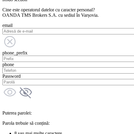
Cine este operatorul datelor cu caracter personal?
OANDA TMS Brokers S.A. cu sediul în Varșovia.
email
phone_prefix
phone
Password
Puterea parolei:
Parola trebuie să conțină:
8 sau mai multe caractere