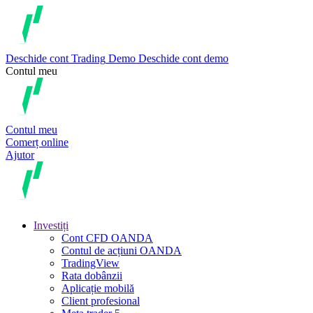
Deschide cont
Trading
Demo
Deschide cont demo
Contul meu
Contul meu
Comerț online
Ajutor
Investiți
Cont CFD OANDA
Contul de acțiuni OANDA
TradingView
Rata dobânzii
Aplicație mobilă
Client profesional