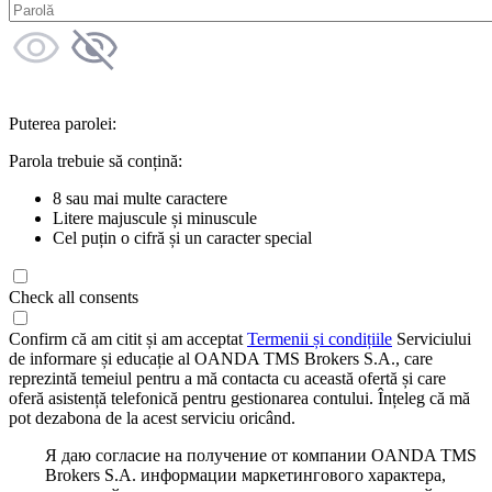
Puterea parolei:
Parola trebuie să conțină:
8 sau mai multe caractere
Litere majuscule și minuscule
Cel puțin o cifră și un caracter special
Check all consents
Confirm că am citit și am acceptat
Termenii și condițiile
Serviciului
de informare și educație al OANDA TMS Brokers S.A., care
reprezintă temeiul pentru a mă contacta cu această ofertă și care
oferă asistență telefonică pentru gestionarea contului. Înțeleg că mă
pot dezabona de la acest serviciu oricând.
Я даю согласие на получение от компании OANDA TMS
Brokers S.A. информации маркетингового характера,