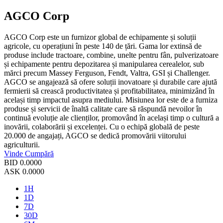
AGCO Corp
AGCO Corp este un furnizor global de echipamente și soluții
agricole, cu operațiuni în peste 140 de țări. Gama lor extinsă de
produse include tractoare, combine, unelte pentru fân, pulverizatoare
și echipamente pentru depozitarea și manipularea cerealelor, sub
mărci precum Massey Ferguson, Fendt, Valtra, GSI și Challenger.
AGCO se angajează să ofere soluții inovatoare și durabile care ajută
fermierii să crească productivitatea și profitabilitatea, minimizând în
același timp impactul asupra mediului. Misiunea lor este de a furniza
produse și servicii de înaltă calitate care să răspundă nevoilor în
continuă evoluție ale clienților, promovând în același timp o cultură a
inovării, colaborării și excelenței. Cu o echipă globală de peste
20.000 de angajați, AGCO se dedică promovării viitorului
agriculturii.
Vinde
Cumpără
BID
0.0000
ASK
0.0000
1H
1D
7D
30D