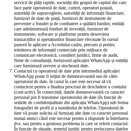
servicii de plăți rapide, societăți din grupul de capital din care
face parte operatorul de date, curieri, operatori poștali,
autorități de supraveghere, autorități de informații financiare,
furnizori de date de piață, furnizori de instrumente de
prevenire a fraudei și de combatere a spălării banilor, entități
care administrează fonduri de investiții, furnizori de
instrumente, software și platforme pentru deservirea
tranzacțiilor și operațiunilor financiare efectuate în cursul
punerii în aplicare a Acordului-cadru, precum și pentru
trimiterea de informații comerciale prin mijloace de
comunicare electronică, consilieri juridici, firme de audit,
firme de consultanță, furnizorul aplicației WhatsApp și entități
care furnizează servere și stochează date.
Contactul cu operatorul de date prin intermediul aplicației
WhatsApp poate fi inițiat de dumneavoastră sau de către
operatorul de date, în cazul în care este necesar să vă
contacteze pentru a finaliza procesul de deschidere a contului
(cont activ). În consecință, datele dumneavoastră cu caracter
personal pot fi transmise operatorului de date (în funcție de
setările de confidențialitate din aplicația WhatsApp) sub forma
fotografiei de profil și a numărului de telefon. Operatorul de
date vă poate solicita să furnizați alte date cu caracter personal
numai atunci când este necesar pentru a răspunde la întrebarea
dvs. sau pentru a gestiona problema la care se referă contactul.
În funcție de situație, temeiul juridic pentru prelucrarea datelor