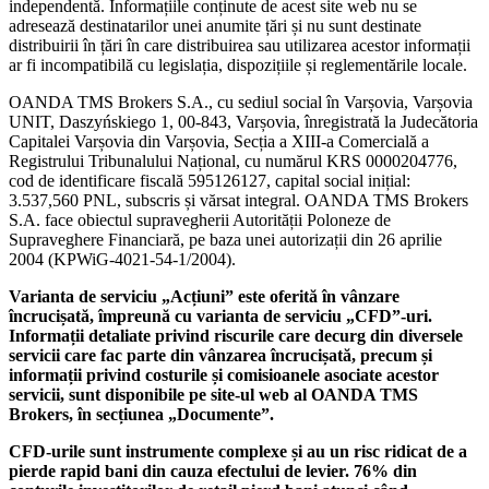
independentă. Informațiile conținute de acest site web nu se
adresează destinatarilor unei anumite țări și nu sunt destinate
distribuirii în țări în care distribuirea sau utilizarea acestor informații
ar fi incompatibilă cu legislația, dispozițiile și reglementările locale.
OANDA TMS Brokers S.A., cu sediul social în Varșovia, Varșovia
UNIT, Daszyńskiego 1, 00-843, Varșovia, înregistrată la Judecătoria
Capitalei Varșovia din Varșovia, Secția a XIII-a Comercială a
Registrului Tribunalului Național, cu numărul KRS 0000204776,
cod de identificare fiscală 595126127, capital social inițial:
3.537,560 PNL, subscris și vărsat integral. OANDA TMS Brokers
S.A. face obiectul supravegherii Autorității Poloneze de
Supraveghere Financiară, pe baza unei autorizații din 26 aprilie
2004 (KPWiG-4021-54-1/2004).
Varianta de serviciu „Acțiuni” este oferită în vânzare
încrucișată, împreună cu varianta de serviciu „CFD”-uri.
Informații detaliate privind riscurile care decurg din diversele
servicii care fac parte din vânzarea încrucișată, precum și
informații privind costurile și comisioanele asociate acestor
servicii, sunt disponibile pe site-ul web al OANDA TMS
Brokers, în secțiunea „Documente”.
CFD-urile sunt instrumente complexe și au un risc ridicat de a
pierde rapid bani din cauza efectului de levier. 76% din