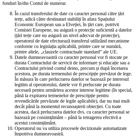
fonduri în/din Contul de numerar.
În cazul transferului de date cu caracter personal către țări
terțe, adică către destinatari stabiliți în afara Spațiului
Economic European sau a Elveției, în țări care, potrivit
Comisiei Europene, nu asigură o protecție suficientă a datelor
(țări terțe care nu asigură un nivel adecvat de protecție),
operatorul de date efectuează transferul utilizând mecanisme
conforme cu legislația aplicabilă, printre care se numără,
printre altele, „clauzele contractuale standard” ale UE.
Datele dumneavoastră cu caracter personal vor fi stocate pe
durata Contractului de servicii de informare și educație sau a
Contractului privind contul demo, precum și după încetarea
acestora, pe durata termenului de prescripție prevăzut de lege.
În măsura în care prelucrarea datelor se bazează pe interesul
legitim al operatorului, datele vor fi prelucrate pe durata
necesară pentru urmărirea acestor interese legitime (în special,
până la expirarea termenelor de prescripție pentru
revendicările prevăzute de legile aplicabile), dar nu mai mult
decât până la momentul recunoașterii obiecției. Cu toate
acestea, dacă prelucrarea datelor dvs. cu caracter personal se
bazează pe consimțământ – până la retragerea efectivă a
acestui consimțământ.
Operatorul nu va utiliza procesele decizionale automatizate
împotriva dumneavoastră.