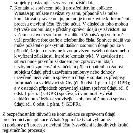
subjekty poskytující servery a úložiště dat.
Kontakt se správcem údajů prostřednictvím aplikace
WhatsApp můžete navázat vy sami, případně vás může
kontaktovat správce údajů, pokud je to nezbytné k dokončení
procesu otevření účtu (živého účtu). V důsledku toho mohou
být vaše osobní údaje předány správci údajů (v závislosti na
vašem nastavení soukromí v aplikaci WhatsApp) ve formě
vaší profilové fotografie a telefonního čísla. Správce údajů vás
může požádat o poskytnutí dalších osobních údajů pouze v
případě, že je to nezbytné k zodpovězení vašeho dotazu nebo
k vyřízení záležitosti, které se kontakt týká. V závislosti na
situaci bude právním základem pro zpracování údajů
nezbytnost zpracování za účelem přijetí opatření na žádost
subjektu údajů před uzavřením smlouvy nebo dohody
uzavřené mezi vámi a správcem údajů v souladu s předpisy
Informační a vzdělávací služby (čl. 6 odst. 1 písm. b) GDPR);
a v ostatních případech oprávněný zájem správce údajů (čl. 6
odst. 1 písm. f) GDPR) spočívající v nutnosti vyřešit
nahlášenou záležitost související s obchodní činností správce
údajů (čl. 6 odst. 1 písm. f) GDPR).
Z bezpečnostních důvodů se komunikace se správcem údajů
prostřednictvím aplikace WhatsApp může týkat výhradně:
a) podpory při procesu otevření účtu (vysvětlení jednotlivých kroků
registračního procesu);