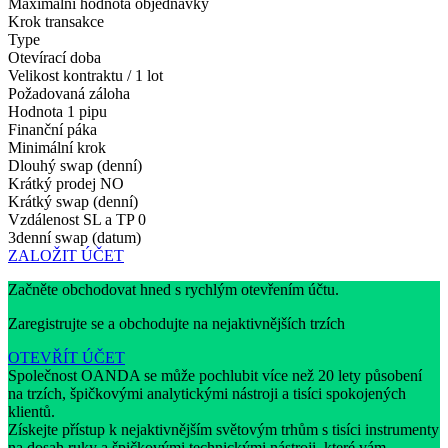
Maximální hodnota objednávky
Krok transakce
Type
Otevírací doba
Velikost kontraktu / 1 lot
Požadovaná záloha
Hodnota 1 pipu
Finanční páka
Minimální krok
Dlouhý swap (denní)
Krátký prodej
NO
Krátký swap (denní)
Vzdálenost SL a TP
0
3denní swap (datum)
ZALOŽIT ÚČET
Začněte obchodovat hned s rychlým otevřením účtu.
Zaregistrujte se a obchodujte na nejaktivnějších trzích
OTEVŘÍT ÚČET
Společnost OANDA se může pochlubit více než 20 lety působení
na trzích, špičkovými analytickými nástroji a tisíci spokojených
klientů.
Získejte přístup k nejaktivnějším světovým trhům s tisíci instrumenty
na dosah ruky a špičkovými technickými nástroji, které vám