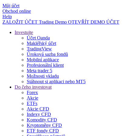
Můj účet
Obchod online
Help
ZALOŽIT ÚČET
Trading
Demo
OTEVŘÍT DEMO ÚČET
Investujte
Účet Oanda
Makléřský účet
TradingView
Úroková sazba fondů
Mobilní aplikace
Profesionální klient
Meta trader 5
Možnosti vkladu
Stáhnout si aplikaci nebo MT5
Do čeho investovat
Forex
Akcie
ETFs
Akcie CFD
Indexy CFD
Komodity CFD
Kryptoměny CFD
ETF fondy CFD