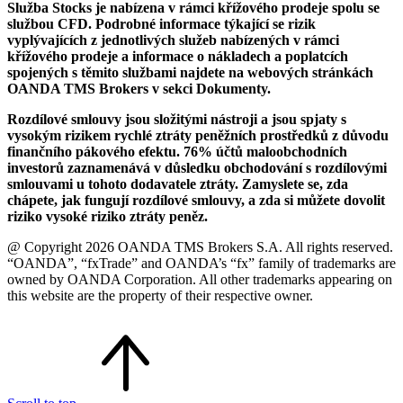
Služba Stocks je nabízena v rámci křížového prodeje spolu se
službou CFD. Podrobné informace týkající se rizik
vyplývajících z jednotlivých služeb nabízených v rámci
křížového prodeje a informace o nákladech a poplatcích
spojených s těmito službami najdete na webových stránkách
OANDA TMS Brokers v sekci Dokumenty.
Rozdílové smlouvy jsou složitými nástroji a jsou spjaty s
vysokým rizikem rychlé ztráty peněžních prostředků z důvodu
finančního pákového efektu. 76% účtů maloobchodních
investorů zaznamenává v důsledku obchodování s rozdílovými
smlouvami u tohoto dodavatele ztráty. Zamyslete se, zda
chápete, jak fungují rozdílové smlouvy, a zda si můžete dovolit
riziko vysoké riziko ztráty peněz.
@ Copyright 2026 OANDA TMS Brokers S.A. All rights reserved.
“OANDA”, “fxTrade” and OANDA’s “fx” family of trademarks are
owned by OANDA Corporation. All other trademarks appearing on
this website are the property of their respective owner.