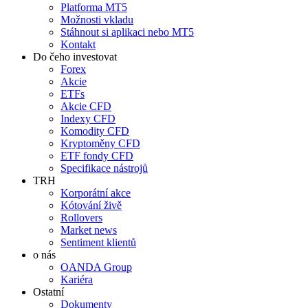
Platforma MT5
Možnosti vkladu
Stáhnout si aplikaci nebo MT5
Kontakt
Do čeho investovat
Forex
Akcie
ETFs
Akcie CFD
Indexy CFD
Komodity CFD
Kryptoměny CFD
ETF fondy CFD
Specifikace nástrojů
TRH
Korporátní akce
Kótování živě
Rollovers
Market news
Sentiment klientů
o nás
OANDA Group
Kariéra
Ostatní
Dokumenty