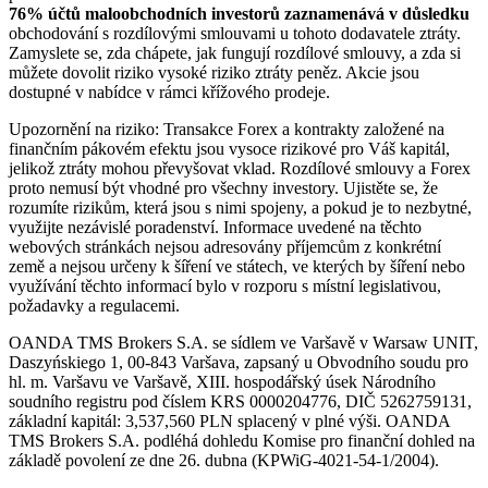
76% účtů maloobchodních investorů zaznamenává v důsledku
obchodování s rozdílovými smlouvami u tohoto dodavatele ztráty.
Zamyslete se, zda chápete, jak fungují rozdílové smlouvy, a zda si
můžete dovolit riziko vysoké riziko ztráty peněz. Akcie jsou
dostupné v nabídce v rámci křížového prodeje.
Upozornění na riziko: Transakce Forex a kontrakty založené na
finančním pákovém efektu jsou vysoce rizikové pro Váš kapitál,
jelikož ztráty mohou převyšovat vklad. Rozdílové smlouvy a Forex
proto nemusí být vhodné pro všechny investory. Ujistěte se, že
rozumíte rizikům, která jsou s nimi spojeny, a pokud je to nezbytné,
využijte nezávislé poradenství. Informace uvedené na těchto
webových stránkách nejsou adresovány příjemcům z konkrétní
země a nejsou určeny k šíření ve státech, ve kterých by šíření nebo
využívání těchto informací bylo v rozporu s místní legislativou,
požadavky a regulacemi.
OANDA TMS Brokers S.A. se sídlem ve Varšavě v Warsaw UNIT,
Daszyńskiego 1, 00-843 Varšava, zapsaný u Obvodního soudu pro
hl. m. Varšavu ve Varšavě, XIII. hospodářský úsek Národního
soudního registru pod číslem KRS 0000204776, DIČ 5262759131,
základní kapitál: 3,537,560 PLN splacený v plné výši. OANDA
TMS Brokers S.A. podléhá dohledu Komise pro finanční dohled na
základě povolení ze dne 26. dubna (KPWiG-4021-54-1/2004).