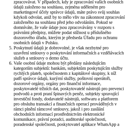
zpracovávat. V případech, kdy je zpracování vašich osobních
údajů založeno na souhlasu, zejména uděleném pro
marketingové účely správce údajů, máte právo svůj souhlas
kdykoli odvolat, aniž by to mělo vliv na zákonnost zpracování
založeného na souhlasu před jeho odvoláním. Pokud se
domníváte, že vaše údaje jsou zpracovávány v rozporu s
právními předpisy, můžete podat stížnost u příslušného
dozorového úřadu, kterým je předseda Úřadu pro ochranu
osobních údajů v Polsku.
Poskytnutí údajů je dobrovolné, je však nezbytné pro
uzavření smlouvy o poskytování informačních a vzdělávacích
služeb a smlouvy o demo účtu.
Vaše osobní údaje mohou být předány následujícím
kategoriím subjektů: bankám, subjektům poskytujícím služby
rychlých plateb, společnostem z kapitálové skupiny, k níž
patří správce údajů, kurýrní služby, poštovní operátoři,
dozorové orgány, orgány pro finanční informace,
poskytovatelé tržních dat, poskytovatelé nástrojů pro prevenci
podvodů a proti praní špinavých peněz, subjekty spravující
investiční fondy, dodavatelé nástrojů, softwaru a platforem
pro obsluhu transakcí a finančních operací prováděných v
rámci plnění rámcové smlouvy, jakož i pro zasílání
obchodních informací prostřednictvím elektronické
komunikace, právní poradci, auditorské společnosti,
poradenské společnosti, poskytovatel aplikace WhatsApp a