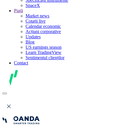
Specificații instrumente
SpaceX
Piață
Market news
Cotații live
Calendar economic
Acțiuni corporative
Updates
Blog
US earnings season
Learn TradingView
Sentimentul clienților
Contact