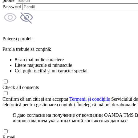
phone
Password
Puterea parolei:
Parola trebuie să conțină:
8 sau mai multe caractere
Litere majuscule și minuscule
Cel puțin o cifră și un caracter special
Check all consents
Confirm că am citit și am acceptat
Termenii și condițiile
Serviciului de
telefonică pentru gestionarea contului. Înțeleg că mă pot dezabona de l
Я даю согласие на получение от компании OANDA TMS Bro
использованием указанных мной контактных данных:
E-mail