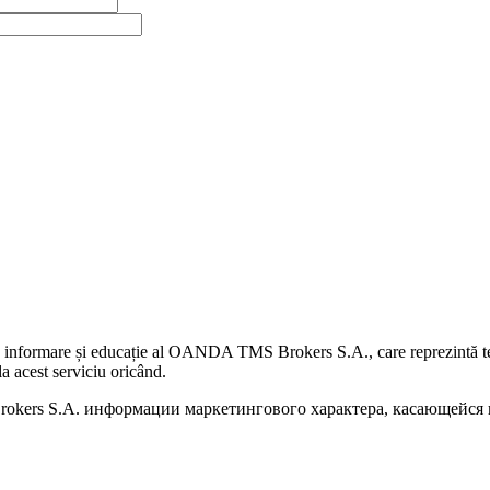
 informare și educație al OANDA TMS Brokers S.A., care reprezintă teme
a acest serviciu oricând.
kers S.A. информации маркетингового характера, касающейся п