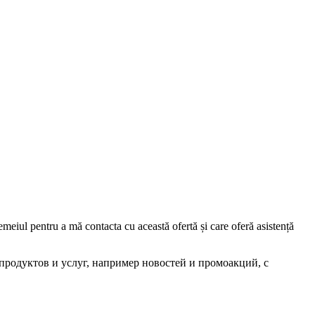
iul pentru a mă contacta cu această ofertă și care oferă asistență
родуктов и услуг, например новостей и промоакций, с