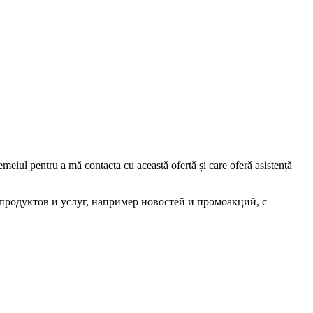
iul pentru a mă contacta cu această ofertă și care oferă asistență
родуктов и услуг, например новостей и промоакций, с