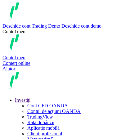
Deschide cont
Trading
Demo
Deschide cont demo
Contul meu
Contul meu
Comerț online
Ajutor
Investiți
Cont CFD OANDA
Contul de acțiuni OANDA
TradingView
Rata dobânzii
Aplicație mobilă
Client profesional