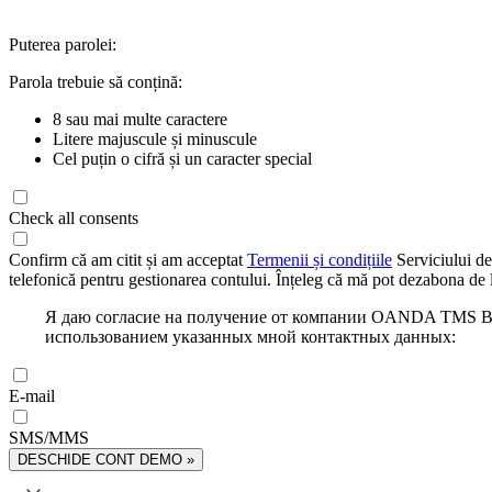
Puterea parolei:
Parola trebuie să conțină:
8 sau mai multe caractere
Litere majuscule și minuscule
Cel puțin o cifră și un caracter special
Check all consents
Confirm că am citit și am acceptat
Termenii și condițiile
Serviciului de
telefonică pentru gestionarea contului. Înțeleg că mă pot dezabona de l
Я даю согласие на получение от компании OANDA TMS Bro
использованием указанных мной контактных данных:
E-mail
SMS/MMS
DESCHIDE CONT DEMO »