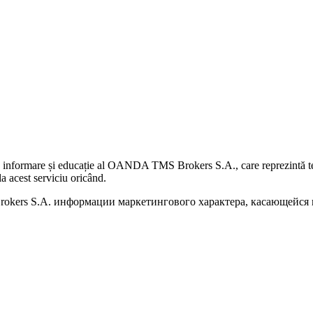
 informare și educație al OANDA TMS Brokers S.A., care reprezintă teme
a acest serviciu oricând.
kers S.A. информации маркетингового характера, касающейся п