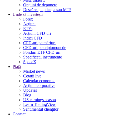
Meta trader 5
Opțiuni de depunere
Descărcați aplicația sau MT5
Unde să investești
Forex
Acțiuni
ETFs
Acțiuni CFD-uri
Indici CFD
CFD-uri pe mărfuri
CFD-uri pe criptomonede
Fonduri ETF CFD-uri
Specificații instrumente
SpaceX
Piață
Market news
Cotații live
Calendar economic
Acțiuni corporative
Updates
Blog
US earnings season
Learn TradingView
Sentimentul clienților
Contact