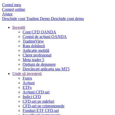
Contul meu
Comerț online
Ajutor
Deschide cont
Trading
Demo
Deschide cont demo
Investiți
Cont CFD OANDA
Contul de acțiuni OANDA
TradingView
Rata dobânzii
Aplicație mobilă
Client profesional
Meta trader 5
Opțiuni de depunere
Descărcați aplicația sau MT5
Unde să investești
Forex
Acțiuni
ETFs
Acțiuni CFD-uri
Indici CFD
CFD-uri pe mărfuri
CFD-uri pe criptomonede
Fonduri ETF CFD-uri