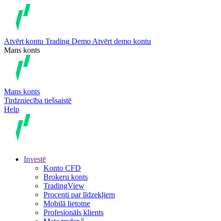
Atvērt kontu
Trading
Demo
Atvērt demo kontu
Mans konts
Mans konts
Tirdzniecība tiešsaistē
Help
Investē
Konto CFD
Brokeru konts
TradingView
Procenti par līdzekļiem
Mobilā lietotne
Profesionāls klients