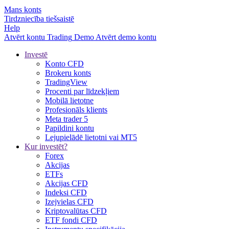
Mans konts
Tirdzniecība tiešsaistē
Help
Atvērt kontu
Trading
Demo
Atvērt demo kontu
Investē
Konto CFD
Brokeru konts
TradingView
Procenti par līdzekļiem
Mobilā lietotne
Profesionāls klients
Meta trader 5
Papildini kontu
Lejupielādē lietotni vai MT5
Kur investēt?
Forex
Akcijas
ETFs
Akcijas CFD
Indeksi CFD
Izejvielas CFD
Kriptovalūtas CFD
ETF fondi CFD