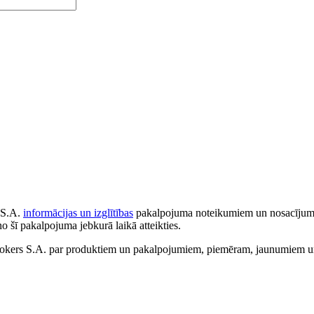
 S.A.
informācijas un izglītības
pakalpojuma noteikumiem un nosacījumiem
no šī pakalpojuma jebkurā laikā atteikties.
ers S.A. par produktiem un pakalpojumiem, piemēram, jaunumiem un 