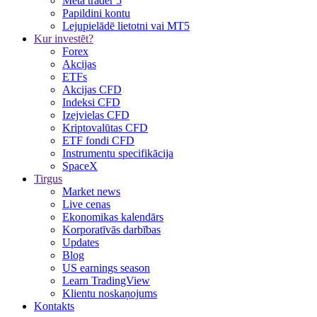
Meta trader 5
Papildini kontu
Lejupielādē lietotni vai MT5
Kur investēt?
Forex
Akcijas
ETFs
Akcijas CFD
Indeksi CFD
Izejvielas CFD
Kriptovalūtas CFD
ETF fondi CFD
Instrumentu specifikācija
SpaceX
Tirgus
Market news
Live cenas
Ekonomikas kalendārs
Korporatīvās darbības
Updates
Blog
US earnings season
Learn TradingView
Klientu noskaņojums
Kontakts