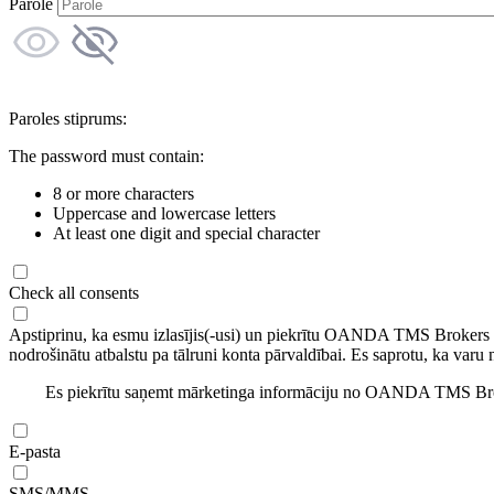
Parole
Paroles stiprums:
The password must contain:
8 or more characters
Uppercase and lowercase letters
At least one digit and special character
Check all consents
Apstiprinu, ka esmu izlasījis(-usi) un piekrītu OANDA TMS Brokers
nodrošinātu atbalstu pa tālruni konta pārvaldībai. Es saprotu, ka varu 
Es piekrītu saņemt mārketinga informāciju no OANDA TMS Brok
E-pasta
SMS/MMS