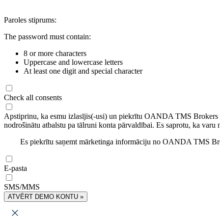
Paroles stiprums:
The password must contain:
8 or more characters
Uppercase and lowercase letters
At least one digit and special character
Check all consents
Apstiprinu, ka esmu izlasījis(-usi) un piekrītu OANDA TMS Brokers
nodrošinātu atbalstu pa tālruni konta pārvaldībai. Es saprotu, ka varu 
Es piekrītu saņemt mārketinga informāciju no OANDA TMS Brok
E-pasta
SMS/MMS
ATVĒRT DEMO KONTU »