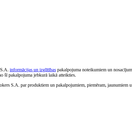
 S.A.
informācijas un izglītības
pakalpojuma noteikumiem un nosacījumiem
no šī pakalpojuma jebkurā laikā atteikties.
ers S.A. par produktiem un pakalpojumiem, piemēram, jaunumiem un 