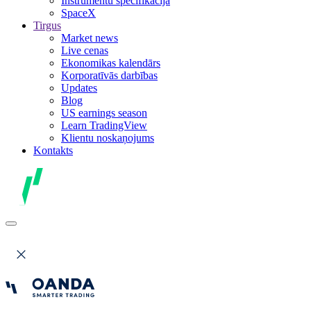
Instrumentu specifikācija
SpaceX
Tirgus
Market news
Live cenas
Ekonomikas kalendārs
Korporatīvās darbības
Updates
Blog
US earnings season
Learn TradingView
Klientu noskaņojums
Kontakts