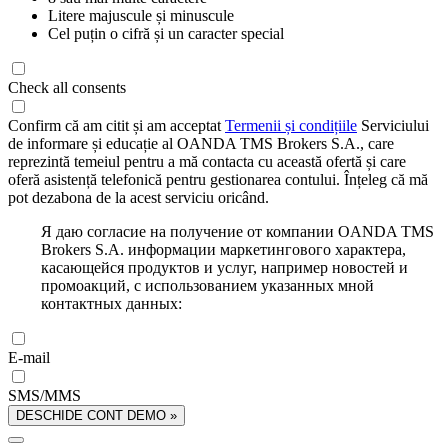
Litere majuscule și minuscule
Cel puțin o cifră și un caracter special
Check all consents
Confirm că am citit și am acceptat
Termenii și condițiile
Serviciului
de informare și educație al OANDA TMS Brokers S.A., care
reprezintă temeiul pentru a mă contacta cu această ofertă și care
oferă asistență telefonică pentru gestionarea contului. Înțeleg că mă
pot dezabona de la acest serviciu oricând.
Я даю согласие на получение от компании OANDA TMS
Brokers S.A. информации маркетингового характера,
касающейся продуктов и услуг, например новостей и
промоакций, с использованием указанных мной
контактных данных:
E-mail
SMS/MMS
DESCHIDE CONT DEMO »