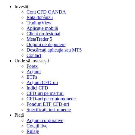
Investiți
Cont CFD OANDA
Rata dobânzii
TradingView
Aplicație mobilă
Client profesional
MetaTrader 5
Opțiuni de depunere
Descărcați aplicația sau MT5
Contact
Unde să investești
Forex
Acțiuni
ETFs
Acțiuni CFD-uri
Indici CFD
CFD-uri pe mărfuri
CFD-uri pe criptomonede
Fonduri ETF CFD-uri
Specificații instrumente
Piață
Acțiuni corporative
Cotații live
Rulaje