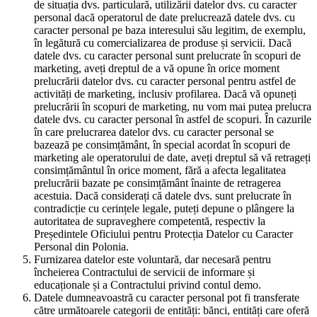
de situația dvs. particulară, utilizării datelor dvs. cu caracter
personal dacă operatorul de date prelucrează datele dvs. cu
caracter personal pe baza interesului său legitim, de exemplu,
în legătură cu comercializarea de produse și servicii. Dacă
datele dvs. cu caracter personal sunt prelucrate în scopuri de
marketing, aveți dreptul de a vă opune în orice moment
prelucrării datelor dvs. cu caracter personal pentru astfel de
activități de marketing, inclusiv profilarea. Dacă vă opuneți
prelucrării în scopuri de marketing, nu vom mai putea prelucra
datele dvs. cu caracter personal în astfel de scopuri. În cazurile
în care prelucrarea datelor dvs. cu caracter personal se
bazează pe consimțământ, în special acordat în scopuri de
marketing ale operatorului de date, aveți dreptul să vă retrageți
consimțământul în orice moment, fără a afecta legalitatea
prelucrării bazate pe consimțământ înainte de retragerea
acestuia. Dacă considerați că datele dvs. sunt prelucrate în
contradicție cu cerințele legale, puteți depune o plângere la
autoritatea de supraveghere competentă, respectiv la
Președintele Oficiului pentru Protecția Datelor cu Caracter
Personal din Polonia.
Furnizarea datelor este voluntară, dar necesară pentru
încheierea Contractului de servicii de informare și
educaționale și a Contractului privind contul demo.
Datele dumneavoastră cu caracter personal pot fi transferate
către următoarele categorii de entități: bănci, entități care oferă