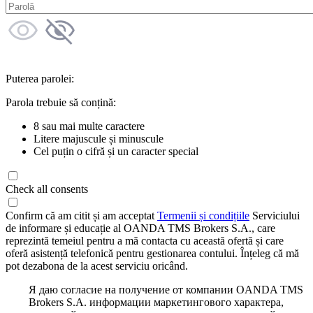
Puterea parolei:
Parola trebuie să conțină:
8 sau mai multe caractere
Litere majuscule și minuscule
Cel puțin o cifră și un caracter special
Check all consents
Confirm că am citit și am acceptat
Termenii și condițiile
Serviciului
de informare și educație al OANDA TMS Brokers S.A., care
reprezintă temeiul pentru a mă contacta cu această ofertă și care
oferă asistență telefonică pentru gestionarea contului. Înțeleg că mă
pot dezabona de la acest serviciu oricând.
Я даю согласие на получение от компании OANDA TMS
Brokers S.A. информации маркетингового характера,