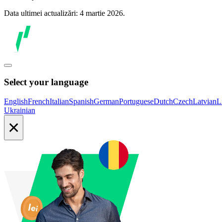
Data ultimei actualizări: 4 martie 2026.
Select your language
English
French
Italian
Spanish
German
Portuguese
Dutch
Czech
Latvian
L
Ukrainian
×