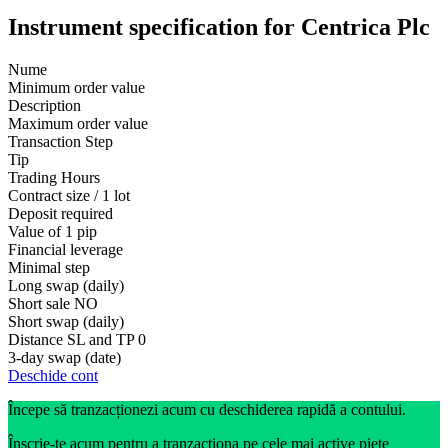
Instrument specification for Centrica Plc
Nume
Minimum order value
Description
Maximum order value
Transaction Step
Tip
Trading Hours
Contract size / 1 lot
Deposit required
Value of 1 pip
Financial leverage
Minimal step
Long swap (daily)
Short sale
NO
Short swap (daily)
Distance SL and TP
0
3-day swap (date)
Deschide cont
Începe să tranzacționezi acum cu deschiderea rapidă a contului.
Înscrie-te acum pentru a tranzacționa pe cele mai active piețe