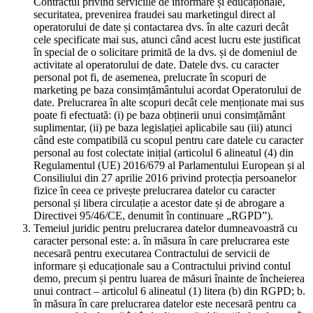
Contractul privind serviciile de informare și educaționale,
securitatea, prevenirea fraudei sau marketingul direct al
operatorului de date și contactarea dvs. în alte cazuri decât
cele specificate mai sus, atunci când acest lucru este justificat
în special de o solicitare primită de la dvs. și de domeniul de
activitate al operatorului de date. Datele dvs. cu caracter
personal pot fi, de asemenea, prelucrate în scopuri de
marketing pe baza consimțământului acordat Operatorului de
date. Prelucrarea în alte scopuri decât cele menționate mai sus
poate fi efectuată: (i) pe baza obținerii unui consimțământ
suplimentar, (ii) pe baza legislației aplicabile sau (iii) atunci
când este compatibilă cu scopul pentru care datele cu caracter
personal au fost colectate inițial (articolul 6 alineatul (4) din
Regulamentul (UE) 2016/679 al Parlamentului European și al
Consiliului din 27 aprilie 2016 privind protecția persoanelor
fizice în ceea ce privește prelucrarea datelor cu caracter
personal și libera circulație a acestor date și de abrogare a
Directivei 95/46/CE, denumit în continuare „RGPD”).
Temeiul juridic pentru prelucrarea datelor dumneavoastră cu
caracter personal este: a. în măsura în care prelucrarea este
necesară pentru executarea Contractului de servicii de
informare și educaționale sau a Contractului privind contul
demo, precum și pentru luarea de măsuri înainte de încheierea
unui contract – articolul 6 alineatul (1) litera (b) din RGPD; b.
în măsura în care prelucrarea datelor este necesară pentru ca