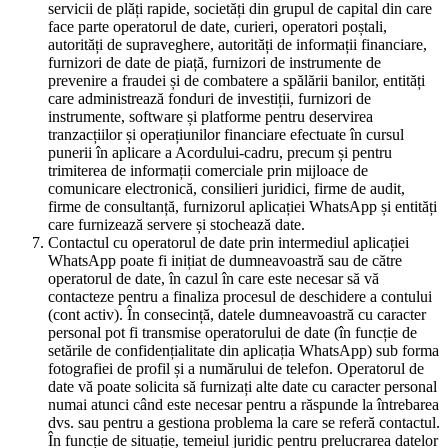
servicii de plăți rapide, societăți din grupul de capital din care
face parte operatorul de date, curieri, operatori poștali,
autorități de supraveghere, autorități de informații financiare,
furnizori de date de piață, furnizori de instrumente de
prevenire a fraudei și de combatere a spălării banilor, entități
care administrează fonduri de investiții, furnizori de
instrumente, software și platforme pentru deservirea
tranzacțiilor și operațiunilor financiare efectuate în cursul
punerii în aplicare a Acordului-cadru, precum și pentru
trimiterea de informații comerciale prin mijloace de
comunicare electronică, consilieri juridici, firme de audit,
firme de consultanță, furnizorul aplicației WhatsApp și entități
care furnizează servere și stochează date.
Contactul cu operatorul de date prin intermediul aplicației
WhatsApp poate fi inițiat de dumneavoastră sau de către
operatorul de date, în cazul în care este necesar să vă
contacteze pentru a finaliza procesul de deschidere a contului
(cont activ). În consecință, datele dumneavoastră cu caracter
personal pot fi transmise operatorului de date (în funcție de
setările de confidențialitate din aplicația WhatsApp) sub forma
fotografiei de profil și a numărului de telefon. Operatorul de
date vă poate solicita să furnizați alte date cu caracter personal
numai atunci când este necesar pentru a răspunde la întrebarea
dvs. sau pentru a gestiona problema la care se referă contactul.
În funcție de situație, temeiul juridic pentru prelucrarea datelor