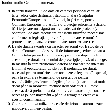
fonduri în/din Contul de numerar.
În cazul transferului de date cu caracter personal către țări
terțe, adică către destinatari stabiliți în afara Spațiului
Economic European sau a Elveției, în țări care, potrivit
Comisiei Europene, nu asigură o protecție suficientă a datelor
(țări terțe care nu asigură un nivel adecvat de protecție),
operatorul de date efectuează transferul utilizând mecanisme
conforme cu legislația aplicabilă, printre care se numără,
printre altele, „clauzele contractuale standard” ale UE.
Datele dumneavoastră cu caracter personal vor fi stocate pe
durata Contractului de servicii de informare și educație sau a
Contractului privind contul demo, precum și după încetarea
acestora, pe durata termenului de prescripție prevăzut de lege.
În măsura în care prelucrarea datelor se bazează pe interesul
legitim al operatorului, datele vor fi prelucrate pe durata
necesară pentru urmărirea acestor interese legitime (în special,
până la expirarea termenelor de prescripție pentru
revendicările prevăzute de legile aplicabile), dar nu mai mult
decât până la momentul recunoașterii obiecției. Cu toate
acestea, dacă prelucrarea datelor dvs. cu caracter personal se
bazează pe consimțământ – până la retragerea efectivă a
acestui consimțământ.
Operatorul nu va utiliza procesele decizionale automatizate
împotriva dumneavoastră.