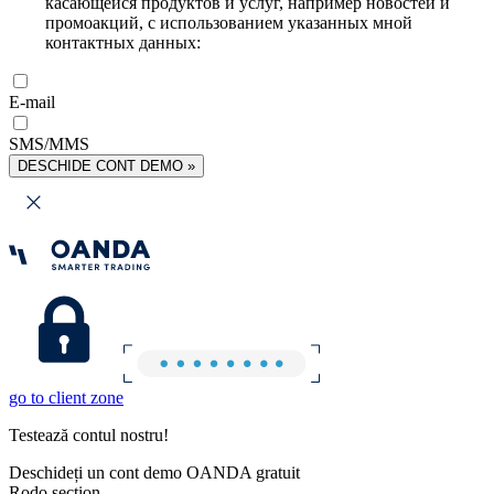
касающейся продуктов и услуг, например новостей и
промоакций, с использованием указанных мной
контактных данных:
E-mail
SMS/MMS
DESCHIDE CONT DEMO »
go to client zone
Testează contul nostru!
Deschideți un cont demo OANDA gratuit
Rodo section