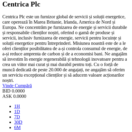
Centrica Plc
Centrica Plc este un furnizor global de servicii și soluții energetice,
care operează în Marea Britanie, Irlanda, America de Nord și
Europa. Ne concentrăm pe furnizarea de energie și servicii durabile
și responsabile clienților noștri, oferind o gamă de produse și
servicii, inclusiv furnizarea de energie, servicii pentru locuințe și
soluții energetice pentru întreprinderi. Misiunea noastră este de a le
oferi clienților posibilitatea de a-și controla consumul de energie, de
a-și reduce amprenta de carbon și de a economisi bani. Ne angajăm
să investim în energie regenerabilă și tehnologii inovatoare pentru a
crea un viitor mai curat și mai durabil pentru toți. Cu o forță de
muncă dedicată de peste 20.000 de angajați, ne angajăm să oferim
un serviciu excepțional clienților și să aducem valoare acționarilor
noștri.
Vinde
Cumpără
BID
0.0000
ASK
0.0000
1H
1D
7D
30D
6M