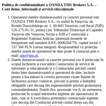
Politica de confidențialitate a OANDA TMS Brokers S.A. –
Cont demo, informații și servicii educaționale
Operatorul datelor dumneavoastră cu caracter personal este
OANDA TMS Brokers S.A., cu sediul în Varșovia, str.
Rondo Daszyńskiego nr. 1, 00-843 Varșovia, cod fiscal (NIP):
526-275-91-31, pentru care Tribunalul Districtual al Capitalei
Varșovia din Varșovia, Secția a XIII-a Comercială a
Registrului Național Judiciar, păstrează dosarele de
înregistrare sub numărul KRS: 0000204776, capital social 3
537 560 PLN (varsat integral). Responsabilul cu protecția
datelor numit de operatorul de date poate fi contactat prin e-
mail:
odo@tms.pl
.
Datele dumneavoastră cu caracter personal vor fi prelucrate în
scopul încheierii și executării Contractului de servicii de
informare și educaționale și a Contractului privind contul
demo între dumneavoastră și operatorul de date, inclusiv
pentru a lua măsuri la cererea persoanei vizate înainte de
încheierea acestor contracte, precum și pentru a îndeplini
obligațiile care decurg din reglementările privind gestionarea
consimțământului. Datele dvs. personale vor fi, de asemenea,
prelucrate în scopul intereselor legitime ale operatorului de
date, cum ar fi exercitarea pretențiilor contractuale legitime
care decurg din Contractul privind contul demo sau din