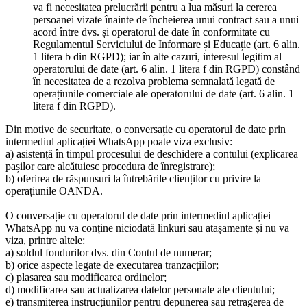
va fi necesitatea prelucrării pentru a lua măsuri la cererea
persoanei vizate înainte de încheierea unui contract sau a unui
acord între dvs. și operatorul de date în conformitate cu
Regulamentul Serviciului de Informare și Educație (art. 6 alin.
1 litera b din RGPD); iar în alte cazuri, interesul legitim al
operatorului de date (art. 6 alin. 1 litera f din RGPD) constând
în necesitatea de a rezolva problema semnalată legată de
operațiunile comerciale ale operatorului de date (art. 6 alin. 1
litera f din RGPD).
Din motive de securitate, o conversație cu operatorul de date prin
intermediul aplicației WhatsApp poate viza exclusiv:
a) asistență în timpul procesului de deschidere a contului (explicarea
pașilor care alcătuiesc procedura de înregistrare);
b) oferirea de răspunsuri la întrebările clienților cu privire la
operațiunile OANDA.
O conversație cu operatorul de date prin intermediul aplicației
WhatsApp nu va conține niciodată linkuri sau atașamente și nu va
viza, printre altele:
a) soldul fondurilor dvs. din Contul de numerar;
b) orice aspecte legate de executarea tranzacțiilor;
c) plasarea sau modificarea ordinelor;
d) modificarea sau actualizarea datelor personale ale clientului;
e) transmiterea instrucțiunilor pentru depunerea sau retragerea de