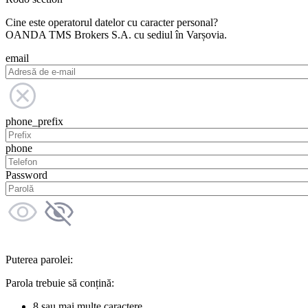
Cine este operatorul datelor cu caracter personal?
OANDA TMS Brokers S.A. cu sediul în Varșovia.
email
phone_prefix
phone
Password
Puterea parolei:
Parola trebuie să conțină:
8 sau mai multe caractere