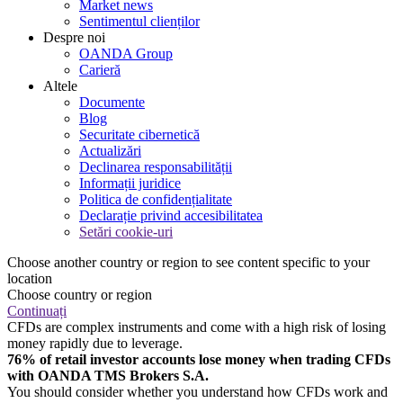
Market news
Sentimentul clienților
Despre noi
OANDA Group
Carieră
Altele
Documente
Blog
Securitate cibernetică
Actualizări
Declinarea responsabilității
Informații juridice
Politica de confidențialitate
Declarație privind accesibilitatea
Setări cookie-uri
Choose another country or region to see content specific to your
location
Choose country or region
Continuați
CFDs are complex instruments and come with a high risk of losing
money rapidly due to leverage.
76% of retail investor accounts lose money when trading CFDs
with OANDA TMS Brokers S.A.
You should consider whether you understand how CFDs work and