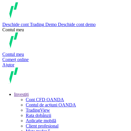
Deschide cont
Trading
Demo
Deschide cont demo
Contul meu
Contul meu
Comerț online
Ajutor
Investiți
Cont CFD OANDA
Contul de acțiuni OANDA
TradingView
Rata dobânzii
Aplicație mobilă
Client profesional