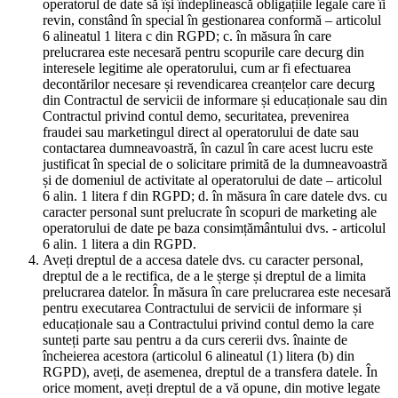
operatorul de date să își îndeplinească obligațiile legale care îi
revin, constând în special în gestionarea conformă – articolul
6 alineatul 1 litera c din RGPD; c. în măsura în care
prelucrarea este necesară pentru scopurile care decurg din
interesele legitime ale operatorului, cum ar fi efectuarea
decontărilor necesare și revendicarea creanțelor care decurg
din Contractul de servicii de informare și educaționale sau din
Contractul privind contul demo, securitatea, prevenirea
fraudei sau marketingul direct al operatorului de date sau
contactarea dumneavoastră, în cazul în care acest lucru este
justificat în special de o solicitare primită de la dumneavoastră
și de domeniul de activitate al operatorului de date – articolul
6 alin. 1 litera f din RGPD; d. în măsura în care datele dvs. cu
caracter personal sunt prelucrate în scopuri de marketing ale
operatorului de date pe baza consimțământului dvs. - articolul
6 alin. 1 litera a din RGPD.
Aveți dreptul de a accesa datele dvs. cu caracter personal,
dreptul de a le rectifica, de a le șterge și dreptul de a limita
prelucrarea datelor. În măsura în care prelucrarea este necesară
pentru executarea Contractului de servicii de informare și
educaționale sau a Contractului privind contul demo la care
sunteți parte sau pentru a da curs cererii dvs. înainte de
încheierea acestora (articolul 6 alineatul (1) litera (b) din
RGPD), aveți, de asemenea, dreptul de a transfera datele. În
orice moment, aveți dreptul de a vă opune, din motive legate