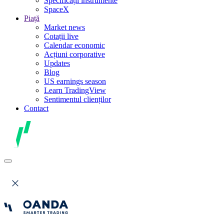
Specificații instrumente
SpaceX
Piață
Market news
Cotații live
Calendar economic
Acțiuni corporative
Updates
Blog
US earnings season
Learn TradingView
Sentimentul clienților
Contact