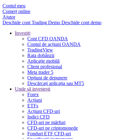
Contul meu
Comerț online
Ajutor
Deschide cont
Trading
Demo
Deschide cont demo
Investiți
Cont CFD OANDA
Contul de acțiuni OANDA
TradingView
Rata dobânzii
Aplicație mobilă
Client profesional
Meta trader 5
Opțiuni de depunere
Descărcați aplicația sau MT5
Unde să investești
Forex
Acțiuni
ETFs
Acțiuni CFD-uri
Indici CFD
CFD-uri pe mărfuri
CFD-uri pe criptomonede
Fonduri ETF CFD-uri