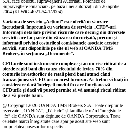
S.A. face obiectul supravegherii Autorității Poloneze de
Supraveghere Financiară, pe baza unei autorizații din 26 aprilie
2004 (KPWiG-4021-54-1/2004).
Varianta de serviciu „Acțiuni” este oferită în vânzare
încrucișată, împreună cu varianta de serviciu „CFD”-uri.
Informații detaliate privind riscurile care decurg din diversele
servicii care fac parte din vânzarea încrucișată, precum și
informații privind costurile și comisioanele asociate acestor
servicii, sunt disponibile pe site-ul web al OANDA TMS
Brokers, în secțiunea „Documente”.
CFD-urile sunt instrumente complexe și au un risc ridicat de a
pierde rapid bani din cauza efectului de levier. 76% din
conturile investitorilor de retail pierd bani atunci când
tranzacționează CFD-uri cu acest furnizor. Ar trebui să luați în
considerare dacă înțelegeți modul în care funcționează
CFDurile și dacă vă puteți permite să vă asumați riscul ridicat
de a vă pierde banii.
@ Copyright 2026 OANDA TMS Brokers S.A. Toate drepturile
rezervate. „OANDA”, „fxTrade” și familia de mărci înregistrate
„fx” ale OANDA sunt deținute de OANDA Corporation. Toate
celelalte mărci înregistrate care apar pe acest site web sunt
proprietatea posesorilor respectivi.