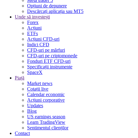
Meta trader 5
Opțiuni de depunere
Descărcați aplicația sau MT5
Unde să investești
Forex
Acțiuni
ETFs
Acțiuni CFD-uri
Indici CFD
CFD-uri pe mărfuri
CFD-uri pe criptomonede
Fonduri ETF CFD-uri
Specificații instrumente
SpaceX
Piață
Market news
Cotații live
Calendar economic
Acțiuni corporative
Updates
Blog
US earnings season
Learn TradingView
Sentimentul clienților
Contact