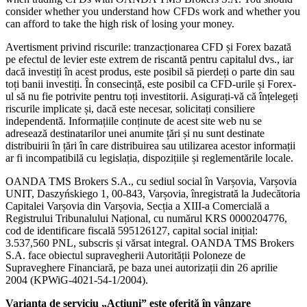
consider whether you understand how CFDs work and whether you
can afford to take the high risk of losing your money.
Avertisment privind riscurile: tranzacționarea CFD și Forex bazată
pe efectul de levier este extrem de riscantă pentru capitalul dvs., iar
dacă investiți în acest produs, este posibil să pierdeți o parte din sau
toți banii investiți. În consecință, este posibil ca CFD-urile și Forex-
ul să nu fie potrivite pentru toți investitorii. Asigurați-vă că înțelegeți
riscurile implicate și, dacă este necesar, solicitați consiliere
independentă. Informațiile conținute de acest site web nu se
adresează destinatarilor unei anumite țări și nu sunt destinate
distribuirii în țări în care distribuirea sau utilizarea acestor informații
ar fi incompatibilă cu legislația, dispozițiile și reglementările locale.
OANDA TMS Brokers S.A., cu sediul social în Varșovia, Varșovia
UNIT, Daszyńskiego 1, 00-843, Varșovia, înregistrată la Judecătoria
Capitalei Varșovia din Varșovia, Secția a XIII-a Comercială a
Registrului Tribunalului Național, cu numărul KRS 0000204776,
cod de identificare fiscală 595126127, capital social inițial:
3.537,560 PNL, subscris și vărsat integral. OANDA TMS Brokers
S.A. face obiectul supravegherii Autorității Poloneze de
Supraveghere Financiară, pe baza unei autorizații din 26 aprilie
2004 (KPWiG-4021-54-1/2004).
Varianta de serviciu „Acțiuni” este oferită în vânzare