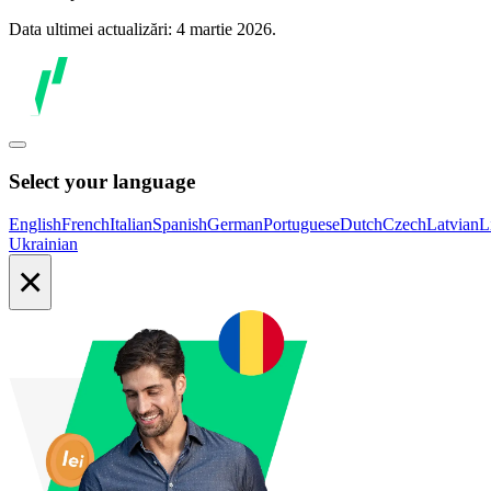
Data ultimei actualizări: 4 martie 2026.
Select your language
English
French
Italian
Spanish
German
Portuguese
Dutch
Czech
Latvian
L
Ukrainian
×