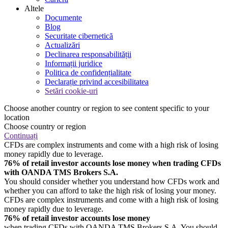
Altele
Documente
Blog
Securitate cibernetică
Actualizări
Declinarea responsabilității
Informații juridice
Politica de confidențialitate
Declarație privind accesibilitatea
Setări cookie-uri
Choose another country or region to see content specific to your
location
Choose country or region
Continuați
CFDs are complex instruments and come with a high risk of losing
money rapidly due to leverage.
76% of retail investor accounts lose money when trading CFDs
with OANDA TMS Brokers S.A.
You should consider whether you understand how CFDs work and
whether you can afford to take the high risk of losing your money.
CFDs are complex instruments and come with a high risk of losing
money rapidly due to leverage.
76% of retail investor accounts lose money
when trading CFDs with OANDA TMS Brokers S.A. You should