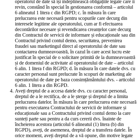
operatorul de date să își îndeplinească obligațiile legale care îi
revin, constând în special în gestionarea conformă – articolul
6 alineatul 1 litera c din RGPD; c. în măsura în care
prelucrarea este necesară pentru scopurile care decurg din
interesele legitime ale operatorului, cum ar fi efectuarea
decontărilor necesare și revendicarea creanțelor care decurg
din Contractul de servicii de informare și educaționale sau din
Contractul privind contul demo, securitatea, prevenirea
fraudei sau marketingul direct al operatorului de date sau
contactarea dumneavoastră, în cazul în care acest lucru este
justificat în special de o solicitare primită de la dumneavoastră
și de domeniul de activitate al operatorului de date – articolul
6 alin. 1 litera f din RGPD; d. în măsura în care datele dvs. cu
caracter personal sunt prelucrate în scopuri de marketing ale
operatorului de date pe baza consimțământului dvs. - articolul
6 alin. 1 litera a din RGPD.
Aveți dreptul de a accesa datele dvs. cu caracter personal,
dreptul de a le rectifica, de a le șterge și dreptul de a limita
prelucrarea datelor. În măsura în care prelucrarea este necesară
pentru executarea Contractului de servicii de informare și
educaționale sau a Contractului privind contul demo la care
sunteți parte sau pentru a da curs cererii dvs. înainte de
încheierea acestora (articolul 6 alineatul (1) litera (b) din
RGPD), aveți, de asemenea, dreptul de a transfera datele. În
orice moment, aveți dreptul de a vă opune, din motive legate