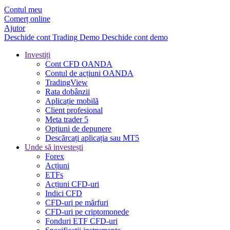
Contul meu
Comerț online
Ajutor
Deschide cont
Trading
Demo
Deschide cont demo
Investiți
Cont CFD OANDA
Contul de acțiuni OANDA
TradingView
Rata dobânzii
Aplicație mobilă
Client profesional
Meta trader 5
Opțiuni de depunere
Descărcați aplicația sau MT5
Unde să investești
Forex
Acțiuni
ETFs
Acțiuni CFD-uri
Indici CFD
CFD-uri pe mărfuri
CFD-uri pe criptomonede
Fonduri ETF CFD-uri