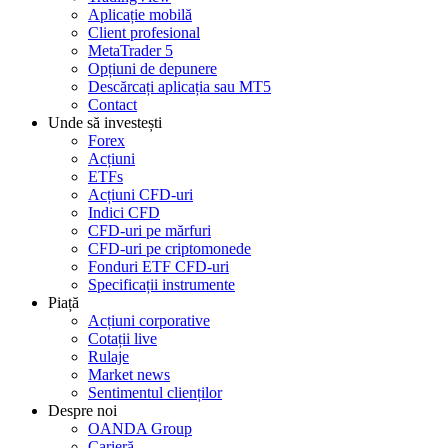
Aplicație mobilă
Client profesional
MetaTrader 5
Opțiuni de depunere
Descărcați aplicația sau MT5
Contact
Unde să investești
Forex
Acțiuni
ETFs
Acțiuni CFD-uri
Indici CFD
CFD-uri pe mărfuri
CFD-uri pe criptomonede
Fonduri ETF CFD-uri
Specificații instrumente
Piață
Acțiuni corporative
Cotații live
Rulaje
Market news
Sentimentul clienților
Despre noi
OANDA Group
Carieră