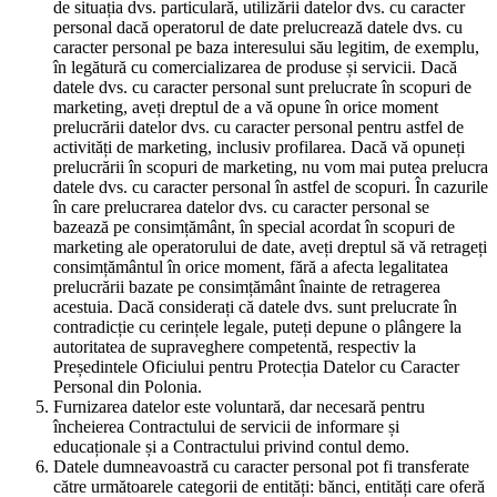
de situația dvs. particulară, utilizării datelor dvs. cu caracter
personal dacă operatorul de date prelucrează datele dvs. cu
caracter personal pe baza interesului său legitim, de exemplu,
în legătură cu comercializarea de produse și servicii. Dacă
datele dvs. cu caracter personal sunt prelucrate în scopuri de
marketing, aveți dreptul de a vă opune în orice moment
prelucrării datelor dvs. cu caracter personal pentru astfel de
activități de marketing, inclusiv profilarea. Dacă vă opuneți
prelucrării în scopuri de marketing, nu vom mai putea prelucra
datele dvs. cu caracter personal în astfel de scopuri. În cazurile
în care prelucrarea datelor dvs. cu caracter personal se
bazează pe consimțământ, în special acordat în scopuri de
marketing ale operatorului de date, aveți dreptul să vă retrageți
consimțământul în orice moment, fără a afecta legalitatea
prelucrării bazate pe consimțământ înainte de retragerea
acestuia. Dacă considerați că datele dvs. sunt prelucrate în
contradicție cu cerințele legale, puteți depune o plângere la
autoritatea de supraveghere competentă, respectiv la
Președintele Oficiului pentru Protecția Datelor cu Caracter
Personal din Polonia.
Furnizarea datelor este voluntară, dar necesară pentru
încheierea Contractului de servicii de informare și
educaționale și a Contractului privind contul demo.
Datele dumneavoastră cu caracter personal pot fi transferate
către următoarele categorii de entități: bănci, entități care oferă