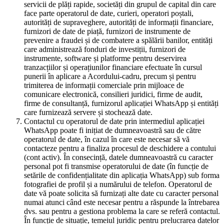
servicii de plăți rapide, societăți din grupul de capital din care
face parte operatorul de date, curieri, operatori poștali,
autorități de supraveghere, autorități de informații financiare,
furnizori de date de piață, furnizori de instrumente de
prevenire a fraudei și de combatere a spălării banilor, entități
care administrează fonduri de investiții, furnizori de
instrumente, software și platforme pentru deservirea
tranzacțiilor și operațiunilor financiare efectuate în cursul
punerii în aplicare a Acordului-cadru, precum și pentru
trimiterea de informații comerciale prin mijloace de
comunicare electronică, consilieri juridici, firme de audit,
firme de consultanță, furnizorul aplicației WhatsApp și entități
care furnizează servere și stochează date.
Contactul cu operatorul de date prin intermediul aplicației
WhatsApp poate fi inițiat de dumneavoastră sau de către
operatorul de date, în cazul în care este necesar să vă
contacteze pentru a finaliza procesul de deschidere a contului
(cont activ). În consecință, datele dumneavoastră cu caracter
personal pot fi transmise operatorului de date (în funcție de
setările de confidențialitate din aplicația WhatsApp) sub forma
fotografiei de profil și a numărului de telefon. Operatorul de
date vă poate solicita să furnizați alte date cu caracter personal
numai atunci când este necesar pentru a răspunde la întrebarea
dvs. sau pentru a gestiona problema la care se referă contactul.
În funcție de situație, temeiul juridic pentru prelucrarea datelor