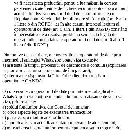
va fi necesitatea prelucrării pentru a lua măsuri la cererea
persoanei vizate înainte de încheierea unui contract sau a unui
acord între dvs. și operatorul de date în conformitate cu
Regulamentul Serviciului de Informare și Educație (art. 6 alin.
1 litera b din RGPD); iar în alte cazuri, interesul legitim al
operatorului de date (art. 6 alin. 1 litera f din RGPD) constând
în necesitatea de a rezolva problema semnalată legată de
operațiunile comerciale ale operatorului de date (art. 6 alin. 1
litera f din RGPD).
Din motive de securitate, o conversație cu operatorul de date prin
intermediul aplicației WhatsApp poate viza exclusiv:
a) asistență în timpul procesului de deschidere a contului (explicarea
pașilor care alcătuiesc procedura de înregistrare);
b) oferirea de răspunsuri la întrebările clienților cu privire la
operațiunile OANDA.
O conversație cu operatorul de date prin intermediul aplicației
WhatsApp nu va conține niciodată linkuri sau atașamente și nu va
viza, printre altele:
a) soldul fondurilor dvs. din Contul de numerar;
b) orice aspecte legate de executarea tranzacțiilor;
c) plasarea sau modificarea ordinelor;
d) modificarea sau actualizarea datelor personale ale clientului;
e) transmiterea instrucțiunilor pentru depunerea sau retragerea de