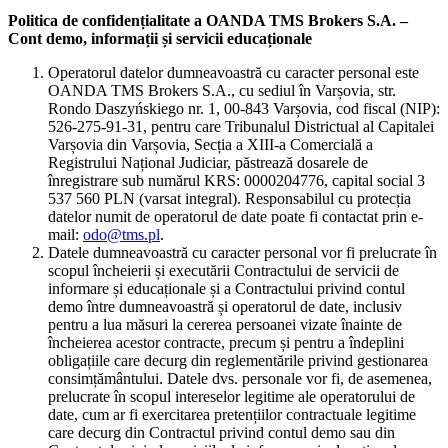
Politica de confidențialitate a OANDA TMS Brokers S.A. –
Cont demo, informații și servicii educaționale
Operatorul datelor dumneavoastră cu caracter personal este
OANDA TMS Brokers S.A., cu sediul în Varșovia, str.
Rondo Daszyńskiego nr. 1, 00-843 Varșovia, cod fiscal (NIP):
526-275-91-31, pentru care Tribunalul Districtual al Capitalei
Varșovia din Varșovia, Secția a XIII-a Comercială a
Registrului Național Judiciar, păstrează dosarele de
înregistrare sub numărul KRS: 0000204776, capital social 3
537 560 PLN (varsat integral). Responsabilul cu protecția
datelor numit de operatorul de date poate fi contactat prin e-
mail:
odo@tms.pl
.
Datele dumneavoastră cu caracter personal vor fi prelucrate în
scopul încheierii și executării Contractului de servicii de
informare și educaționale și a Contractului privind contul
demo între dumneavoastră și operatorul de date, inclusiv
pentru a lua măsuri la cererea persoanei vizate înainte de
încheierea acestor contracte, precum și pentru a îndeplini
obligațiile care decurg din reglementările privind gestionarea
consimțământului. Datele dvs. personale vor fi, de asemenea,
prelucrate în scopul intereselor legitime ale operatorului de
date, cum ar fi exercitarea pretențiilor contractuale legitime
care decurg din Contractul privind contul demo sau din