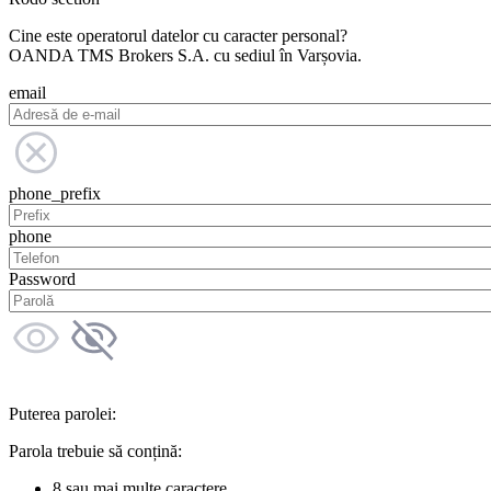
Cine este operatorul datelor cu caracter personal?
OANDA TMS Brokers S.A. cu sediul în Varșovia.
email
phone_prefix
phone
Password
Puterea parolei:
Parola trebuie să conțină:
8 sau mai multe caractere