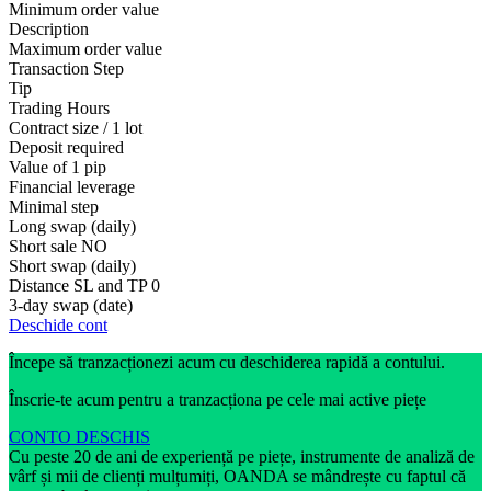
Minimum order value
Description
Maximum order value
Transaction Step
Tip
Trading Hours
Contract size / 1 lot
Deposit required
Value of 1 pip
Financial leverage
Minimal step
Long swap (daily)
Short sale
NO
Short swap (daily)
Distance SL and TP
0
3-day swap (date)
Deschide cont
Începe să tranzacționezi acum cu deschiderea rapidă a contului.
Înscrie-te acum pentru a tranzacționa pe cele mai active piețe
CONTO DESCHIS
Cu peste 20 de ani de experiență pe piețe, instrumente de analiză de
vârf și mii de clienți mulțumiți, OANDA se mândrește cu faptul că