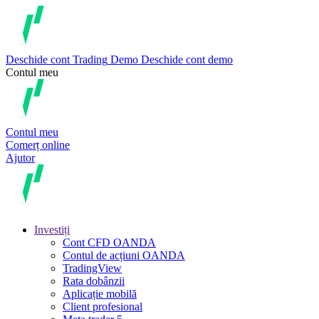
Deschide cont
Trading
Demo
Deschide cont demo
Contul meu
Contul meu
Comerț online
Ajutor
Investiți
Cont CFD OANDA
Contul de acțiuni OANDA
TradingView
Rata dobânzii
Aplicație mobilă
Client profesional