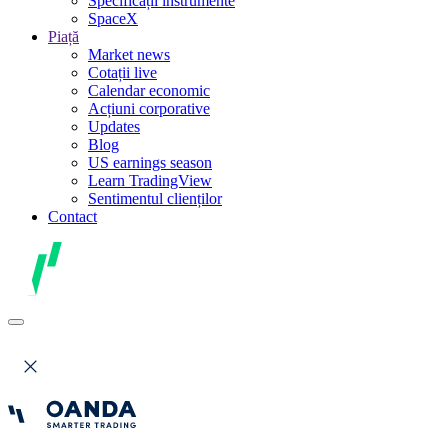
Specificații instrumente
SpaceX
Piață
Market news
Cotații live
Calendar economic
Acțiuni corporative
Updates
Blog
US earnings season
Learn TradingView
Sentimentul clienților
Contact