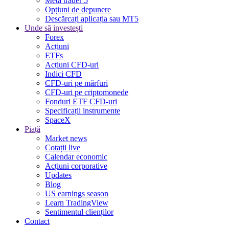
Meta trader 5
Opțiuni de depunere
Descărcați aplicația sau MT5
Unde să investești
Forex
Acțiuni
ETFs
Acțiuni CFD-uri
Indici CFD
CFD-uri pe mărfuri
CFD-uri pe criptomonede
Fonduri ETF CFD-uri
Specificații instrumente
SpaceX
Piață
Market news
Cotații live
Calendar economic
Acțiuni corporative
Updates
Blog
US earnings season
Learn TradingView
Sentimentul clienților
Contact