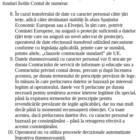
fonduri în/din Contul de numerar.
În cazul transferului de date cu caracter personal către țări
terțe, adică către destinatari stabiliți în afara Spațiului
Economic European sau a Elveției, în țări care, potrivit
Comisiei Europene, nu asigură o protecție suficientă a datelor
(țări terțe care nu asigură un nivel adecvat de protecție),
operatorul de date efectuează transferul utilizând mecanisme
conforme cu legislația aplicabilă, printre care se numără,
printre altele, „clauzele contractuale standard” ale UE.
Datele dumneavoastră cu caracter personal vor fi stocate pe
durata Contractului de servicii de informare și educație sau a
Contractului privind contul demo, precum și după încetarea
acestora, pe durata termenului de prescripție prevăzut de lege.
În măsura în care prelucrarea datelor se bazează pe interesul
legitim al operatorului, datele vor fi prelucrate pe durata
necesară pentru urmărirea acestor interese legitime (în special,
până la expirarea termenelor de prescripție pentru
revendicările prevăzute de legile aplicabile), dar nu mai mult
decât până la momentul recunoașterii obiecției. Cu toate
acestea, dacă prelucrarea datelor dvs. cu caracter personal se
bazează pe consimțământ – până la retragerea efectivă a
acestui consimțământ.
Operatorul nu va utiliza procesele decizionale automatizate
împotriva dumneavoastră.