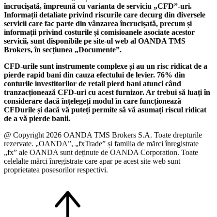
încrucișată, împreună cu varianta de serviciu „CFD”-uri.
Informații detaliate privind riscurile care decurg din diversele
servicii care fac parte din vânzarea încrucișată, precum și
informații privind costurile și comisioanele asociate acestor
servicii, sunt disponibile pe site-ul web al OANDA TMS
Brokers, în secțiunea „Documente”.
CFD-urile sunt instrumente complexe și au un risc ridicat de a
pierde rapid bani din cauza efectului de levier. 76% din
conturile investitorilor de retail pierd bani atunci când
tranzacționează CFD-uri cu acest furnizor. Ar trebui să luați în
considerare dacă înțelegeți modul în care funcționează
CFDurile și dacă vă puteți permite să vă asumați riscul ridicat
de a vă pierde banii.
@ Copyright 2026 OANDA TMS Brokers S.A. Toate drepturile
rezervate. „OANDA”, „fxTrade” și familia de mărci înregistrate
„fx” ale OANDA sunt deținute de OANDA Corporation. Toate
celelalte mărci înregistrate care apar pe acest site web sunt
proprietatea posesorilor respectivi.