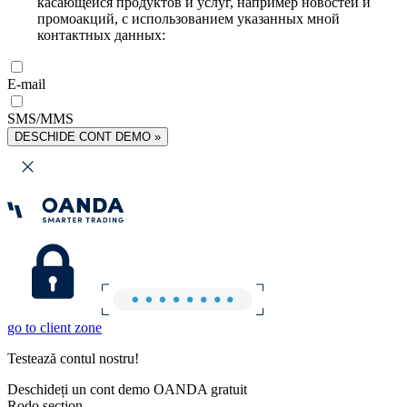
касающейся продуктов и услуг, например новостей и
промоакций, с использованием указанных мной
контактных данных:
E-mail
SMS/MMS
DESCHIDE CONT DEMO »
go to client zone
Testează contul nostru!
Deschideți un cont demo OANDA gratuit
Rodo section