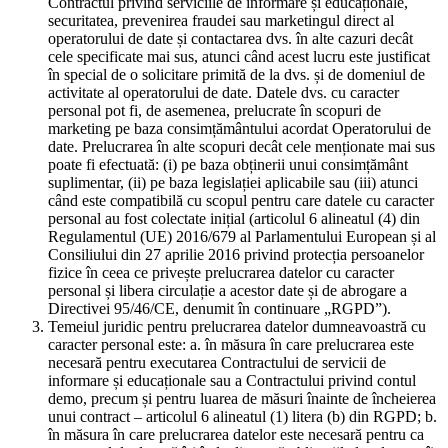
Contractul privind serviciile de informare și educaționale,
securitatea, prevenirea fraudei sau marketingul direct al
operatorului de date și contactarea dvs. în alte cazuri decât
cele specificate mai sus, atunci când acest lucru este justificat
în special de o solicitare primită de la dvs. și de domeniul de
activitate al operatorului de date. Datele dvs. cu caracter
personal pot fi, de asemenea, prelucrate în scopuri de
marketing pe baza consimțământului acordat Operatorului de
date. Prelucrarea în alte scopuri decât cele menționate mai sus
poate fi efectuată: (i) pe baza obținerii unui consimțământ
suplimentar, (ii) pe baza legislației aplicabile sau (iii) atunci
când este compatibilă cu scopul pentru care datele cu caracter
personal au fost colectate inițial (articolul 6 alineatul (4) din
Regulamentul (UE) 2016/679 al Parlamentului European și al
Consiliului din 27 aprilie 2016 privind protecția persoanelor
fizice în ceea ce privește prelucrarea datelor cu caracter
personal și libera circulație a acestor date și de abrogare a
Directivei 95/46/CE, denumit în continuare „RGPD”).
Temeiul juridic pentru prelucrarea datelor dumneavoastră cu
caracter personal este: a. în măsura în care prelucrarea este
necesară pentru executarea Contractului de servicii de
informare și educaționale sau a Contractului privind contul
demo, precum și pentru luarea de măsuri înainte de încheierea
unui contract – articolul 6 alineatul (1) litera (b) din RGPD; b.
în măsura în care prelucrarea datelor este necesară pentru ca