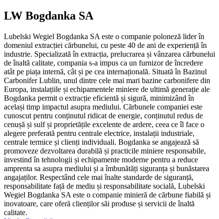
LW Bogdanka SA
Lubelski Wegiel Bogdanka SA este o companie poloneză lider în
domeniul extracției cărbunelui, cu peste 40 de ani de experiență în
industrie. Specializată în extracția, prelucrarea și vânzarea cărbunelui
de înaltă calitate, compania s-a impus ca un furnizor de încredere
atât pe piața internă, cât și pe cea internațională. Situată în Bazinul
Carbonifer Lublin, unul dintre cele mai mari bazine carbonifere din
Europa, instalațiile și echipamentele miniere de ultimă generație ale
Bogdanka permit o extracție eficientă și sigură, minimizând în
același timp impactul asupra mediului. Cărbunele companiei este
cunoscut pentru conținutul ridicat de energie, conținutul redus de
cenușă și sulf și proprietățile excelente de ardere, ceea ce îl face o
alegere preferată pentru centrale electrice, instalații industriale,
centrale termice și clienți individuali. Bogdanka se angajează să
promoveze dezvoltarea durabilă și practicile miniere responsabile,
investind în tehnologii și echipamente moderne pentru a reduce
amprenta sa asupra mediului și a îmbunătăți siguranța și bunăstarea
angajaților. Respectând cele mai înalte standarde de siguranță,
responsabilitate față de mediu și responsabilitate socială, Lubelski
Wegiel Bogdanka SA este o companie minieră de cărbune fiabilă și
inovatoare, care oferă clienților săi produse și servicii de înaltă
calitate.