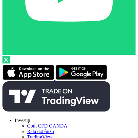
Investiți
Cont CFD OANDA
Rata dobânzii
TradingView