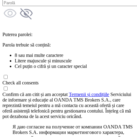
Puterea parolei:
Parola trebuie să conțină:
8 sau mai multe caractere
Litere majuscule și minuscule
Cel puțin o cifră și un caracter special
Check all consents
Confirm că am citit și am acceptat
Termenii și condițiile
Serviciului
de informare și educație al OANDA TMS Brokers S.A., care
reprezintă temeiul pentru a mă contacta cu această ofertă și care
oferă asistență telefonică pentru gestionarea contului. Înțeleg că mă
pot dezabona de la acest serviciu oricând.
Я даю согласие на получение от компании OANDA TMS
Brokers S.A. информации маркетингового характера,