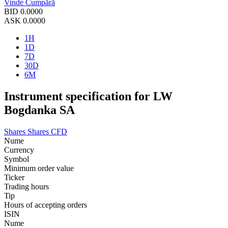
Vinde
Cumpără
BID
0.0000
ASK
0.0000
1H
1D
7D
30D
6M
Instrument specification for LW
Bogdanka SA
Shares
Shares CFD
Nume
Currency
Symbol
Minimum order value
Ticker
Trading hours
Tip
Hours of accepting orders
ISIN
Nume