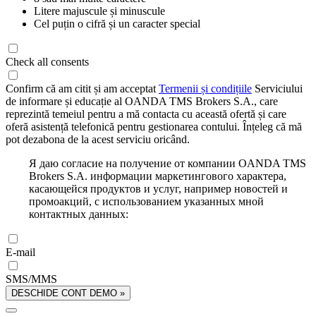
Litere majuscule și minuscule
Cel puțin o cifră și un caracter special
Check all consents
Confirm că am citit și am acceptat
Termenii și condițiile
Serviciului
de informare și educație al OANDA TMS Brokers S.A., care
reprezintă temeiul pentru a mă contacta cu această ofertă și care
oferă asistență telefonică pentru gestionarea contului. Înțeleg că mă
pot dezabona de la acest serviciu oricând.
Я даю согласие на получение от компании OANDA TMS
Brokers S.A. информации маркетингового характера,
касающейся продуктов и услуг, например новостей и
промоакций, с использованием указанных мной
контактных данных:
E-mail
SMS/MMS
DESCHIDE CONT DEMO »