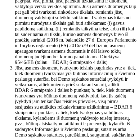
pagrįsta, visų pirma, jūsų pateiktu užklausimu ir duomenų
valdytojo verslo veiklos apimtimi. Jūsų asmens duomenys taip
pat gali būti tvarkomi rinkodaros tikslais, remiantis jūsų
duomenų valdytojui suteiktu sutikimu. Tvarkymas kitais nei
pirmiau nurodytais tikslais gali būti atliekamas: (i) gavus
papildomą sutikimą, (ii) remiantis taikytina teise, arba (iii) kai
tai suderinama su tikslu, kuriuo asmens duomenys buvo iš
pradžių surinkti (2016 m. balandžio 27 d. Europos Parlamento
ir Tarybos reglamento (ES) 2016/679 dėl fizinių asmenų
apsaugos tvarkant asmens duomenis ir dėl laisvo tokių
duomenų judėjimo bei kuriuo panaikinama Direktyva
95/46/EB (toliau – BDAR) 6 straipsnio 4 dalis).
Jūsų asmens duomenų tvarkymo teisinis pagrindas yra: a. tiek,
kiek duomenų tvarkymas yra būtinas Informacinių ir švietimo
paslaugų sutarčiai bei Demo sąskaitos sutarčiai įvykdyti ir
veiksmams, atliekamiems prieš sudarant sutartį, atlikti –
BDAR 6 straipsnio 1 dalies b punktas; b. tiek, kiek duomenų
tvarkymas yra būtinas duomenų valdytojui, kad jis galėtų
įvykdyti jam tenkančias teisines prievoles, visų pirma
susijusias su atitikties reikalavimams užtikrinimu – BDAR 6
straipsnio c punktas; c. tiek, kiek tvarkymas yra būtinas
tikslams, kylančiems iš duomenų valdytojo teisėtų interesų,
pvz., būtinų atsiskaitymų atlikimui ir pretenzijų, kylančių iš
sudarytos Informacijos ir švietimo paslaugų sutarties arba
Demo sąskaitos sutarties, pareiškimui, saugumui, sukčiavimo