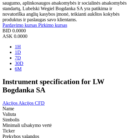
saugumo, aplinkosaugos atsakomybės ir socialinės atsakomybės
standartų, Lubelski Wegiel Bogdanka SA yra patikima ir
novatoriška anglių kasybos įmonė, teikianti aukštos kokybės
produktus ir paslaugas savo klientams.
Pardavimo kursas
Pirkimo kursas
BID
0.0000
ASK
0.0000
1H
1D
7D
30D
6M
Instrument specification for LW
Bogdanka SA
Akcijos
Akcijos CFD
Name
Valiuta
Simbolis
Minimali užsakymo vertė
Ticker
Prekybos valandos