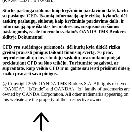
(KPWiG-4021-54-1/2004).
Stocks paslauga siūloma kaip kryžminio pardavimo dalis kartu
su paslauga CFD. Išsamią informaciją apie riziką, kylančią dėl
atskirų paslaugų, siūlomų kaip kryžminio pardavimo dalis, ir
informaciją apie išlaidas bei mokesčius, susijusius su šiomis
paslaugomis, rasite interneto svetainės OANDA TMS Brokers
skiltyje Dokumentai.
CFD yra sudėtingos priemonės, dėl kurių kyla didelė rizika
greitai prarasti pinigus taikant finansinį svertą. 76 proc.
neprofesionaliųjų investuotojų sąskaitų prarandami pinigai
prekiaujant CFD su šiuo teikėju. Turėtumėte pagalvoti, ar
suprantate, kaip veikia CFD ir ar galite sau leisti prisiimti didelę
riziką prarasti savo pinigus.
@ Copyright 2026 OANDA TMS Brokers S.A. All rights reserved.
“OANDA”, “fxTrade” and OANDA’s “fx” family of trademarks are
owned by OANDA Corporation. All other trademarks appearing on
this website are the property of their respective owner.