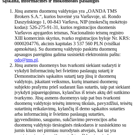
sąskaita, informacinės ir mokomosios paslaugos
Jūsų asmens duomenų valdytojas yra „OANDA TMS
Brokers S.A.“, kurios buveinė yra Varšuvoje, ul. Rondo
Daszyńskiego 1, 00-843 Varšuva, NIP (mokesčių mokėtojo
kodas): 526-275-91-31, kurios registracijos duomenis
Varšuvos apygardos teismas, Nacionalinio teismų registro
XIII komercinis skyrius, tvarko registracijos byloje Nr. KRS:
0000204776, akcinis kapitalas 3 537 560 PLN (visiškai
apmokėtas). Su duomenų valdytojo paskirtu duomenų
apsaugos pareigūnu galima susisiekti elektroniniu paštu:
odo@tms.pl
.
Jūsų asmens duomenys bus tvarkomi siekiant sudaryti ir
vykdyti Informacinių bei švietimo paslaugų sutartį ir
Demonstracinės sąskaitos sutartį tarp jūsų ir duomenų
valdytojo, įskaitant veiksmus, kurių imamasi duomenų
subjekto prašymu prieš sudarant šias sutartis, taip pat siekiant
įvykdyti įsipareigojimus, kylančius iš teisės aktų dėl sutikimo
tvarkymo. Jūsų asmens duomenys taip pat bus tvarkomi
duomenų valdytojo teisėtų interesų tikslais, pavyzdžiui, teisėtų
sutartinių reikalavimų, kylančių iš demo sąskaitos sutarties
arba informacinių ir švietimo paslaugų sutarties,
įgyvendinimo, saugumo, sukčiavimo prevencijos arba
duomenų valdytojo tiesioginės rinkodaros ir susisiekimo su
jumis kitais nei pirmiau nurodytais atvejais, kai tai yra