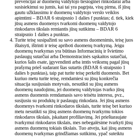
prevencijai ar duomenų valdytojo tiesioginei rinkodarai arba
susisiekimui su jumis, kai tai yra pagrįsta, visų pirma, iš jūsų
gautu užklausimu ir duomenų valdytojo verslo veiklos
apimtimi – BDAR 6 straipsnio 1 dalies f punktas; d. tiek, kiek
jūsų asmens duomenys tvarkomi duomenų valdytojo
rinkodaros tikslais remiantis jūsų sutikimu – BDAR 6
straipsnio 1 dalies a punktas.
Turite teisę susipažinti su savo asmens duomenimis, teisę juos
ištaisyti, ištrinti ir teisę apriboti duomenų tvarkymą. Jeigu
duomenų tvarkymas yra būtinas Informacinių ir švietimo
paslaugų sutarčiai arba Demonstracinės sąskaitos sutarčiai,
kurios šalis esate, įgyvendinti arba imtis veiksmų pagal jūsų
prašymą prieš sudarant šias sutartis (BDAR 6 straipsnio 1
dalies b punktas), taip pat turite teisę perkelti duomenis. Bet
kuriuo metu turite teisę, remdamiesi su jūsų konkrečia
situacija susijusiais motyvais, nesutikti su jūsų asmens
duomenų naudojimu, jei duomenų valdytojas tvarko jūsų
asmens duomenis remdamasis savo teisėtu interesu, pvz.,
susijusiu su produktų ir paslaugų rinkodara. Jei jūsų asmens
duomenys tvarkomi rinkodaros tikslais, turite teisę bet kuriuo
metu nesutikti su jūsų asmens duomenų tvarkymu tokios
rinkodaros tikslais, įskaitant profiliavimą. Jei prieštaraujate
tvarkymui rinkodaros tikslais, mes nebegalėsime tvarkyti jūsų
asmens duomenų tokiais tikslais. Tuo atveju, kai jūsų asmens
duomenų tvarkymas grindžiamas sutikimu, ypač suteiktu