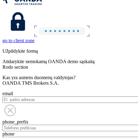
go to client zone
Užpildykite formą
Atidarykite nemokamą OANDA demo sąskaitą
Rodo section
Kas yra asmens duomenų valdytojas?
OANDA TMS Brokers S.A.
email
phone_prefix
phone