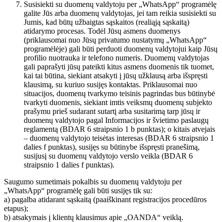
Susisiekti su duomenų valdytoju per „WhatsApp“ programėlę
galite Jūs arba duomenų valdytojas, jei tam reikia susisiekti su
Jumis, kad būtų užbaigtas sąskaitos (realiąją sąskaitą)
atidarymo procesas. Todėl Jūsų asmens duomenys
(priklausomai nuo Jūsų privatumo nustatymų „WhatsApp“
programėlėje) gali būti perduoti duomenų valdytojui kaip Jūsų
profilio nuotrauka ir telefono numeris. Duomenų valdytojas
gali paprašyti jūsų pateikti kitus asmens duomenis tik tuomet,
kai tai būtina, siekiant atsakyti į jūsų užklausą arba išspręsti
klausimą, su kuriuo susijęs kontaktas. Priklausomai nuo
situacijos, duomenų tvarkymo teisinis pagrindas bus būtinybė
tvarkyti duomenis, siekiant imtis veiksmų duomenų subjekto
prašymu prieš sudarant sutartį arba susitarimą tarp jūsų ir
duomenų valdytojo pagal Informacijos ir švietimo paslaugų
reglamentą (BDAR 6 straipsnio 1 b punktas); o kitais atvejais
– duomenų valdytojo teisėtas interesas (BDAR 6 straipsnio 1
dalies f punktas), susijęs su būtinybe išspręsti pranešimą,
susijusį su duomenų valdytojo verslo veikla (BDAR 6
straipsnio 1 dalies f punktas).
Saugumo sumetimais pokalbis su duomenų valdytoju per
„WhatsApp“ programėlę gali būti susijęs tik su:
a) pagalba atidarant sąskaitą (paaiškinant registracijos procedūros
etapus);
b) atsakymais į klientų klausimus apie „OANDA“ veiklą.