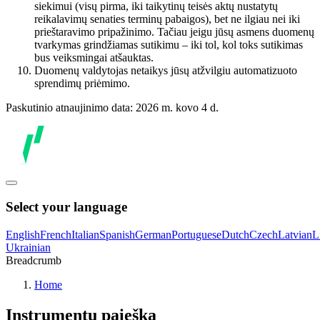
siekimui (visų pirma, iki taikytinų teisės aktų nustatytų
reikalavimų senaties terminų pabaigos), bet ne ilgiau nei iki
prieštaravimo pripažinimo. Tačiau jeigu jūsų asmens duomenų
tvarkymas grindžiamas sutikimu – iki tol, kol toks sutikimas
bus veiksmingai atšauktas.
Duomenų valdytojas netaikys jūsų atžvilgiu automatizuoto
sprendimų priėmimo.
Paskutinio atnaujinimo data: 2026 m. kovo 4 d.
Select your language
English
French
Italian
Spanish
German
Portuguese
Dutch
Czech
Latvian
L
Ukrainian
Breadcrumb
Home
Instrumentų paieška