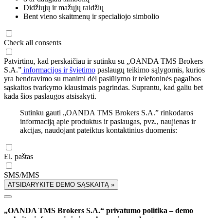
Didžiųjų ir mažųjų raidžių
Bent vieno skaitmenų ir specialiojo simbolio
Check all consents
Patvirtinu, kad perskaičiau ir sutinku su „OANDA TMS Brokers
S.A.”
informacijos ir švietimo
paslaugų teikimo sąlygomis, kurios
yra bendravimo su manimi dėl pasiūlymo ir telefoninės pagalbos
sąskaitos tvarkymo klausimais pagrindas. Suprantu, kad galiu bet
kada šios paslaugos atsisakyti.
Sutinku gauti „OANDA TMS Brokers S.A.” rinkodaros
informaciją apie produktus ir paslaugas, pvz., naujienas ir
akcijas, naudojant pateiktus kontaktinius duomenis:
El. paštas
SMS/MMS
ATSIDARYKITE DEMO SĄSKAITĄ »
„OANDA TMS Brokers S.A.“ privatumo politika – demo