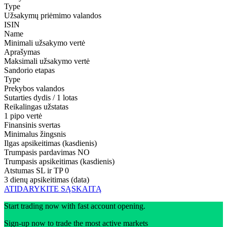
Type
Užsakymų priėmimo valandos
ISIN
Name
Minimali užsakymo vertė
Aprašymas
Maksimali užsakymo vertė
Sandorio etapas
Type
Prekybos valandos
Sutarties dydis / 1 lotas
Reikalingas užstatas
1 pipo vertė
Finansinis svertas
Minimalus žingsnis
Ilgas apsikeitimas (kasdienis)
Trumpasis pardavimas
NO
Trumpasis apsikeitimas (kasdienis)
Atstumas SL ir TP
0
3 dienų apsikeitimas (data)
ATIDARYKITE SĄSKAITĄ
Start trading now with fast account opening.
Sign-up now to trade the most active markets