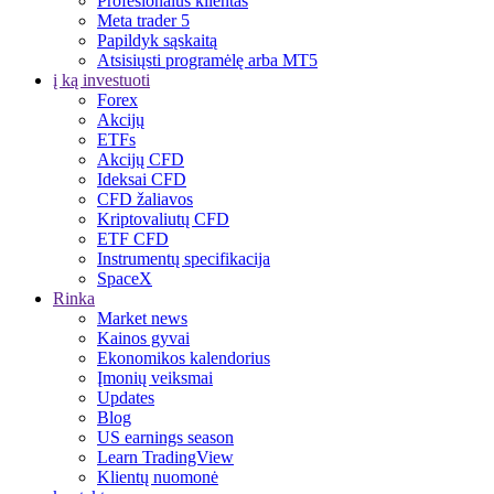
Profesionalus klientas
Meta trader 5
Papildyk sąskaitą
Atsisiųsti programėlę arba MT5
į ką investuoti
Forex
Akcijų
ETFs
Akcijų CFD
Ideksai CFD
CFD žaliavos
Kriptovaliutų CFD
ETF CFD
Instrumentų specifikacija
SpaceX
Rinka
Market news
Kainos gyvai
Ekonomikos kalendorius
Įmonių veiksmai
Updates
Blog
US earnings season
Learn TradingView
Klientų nuomonė