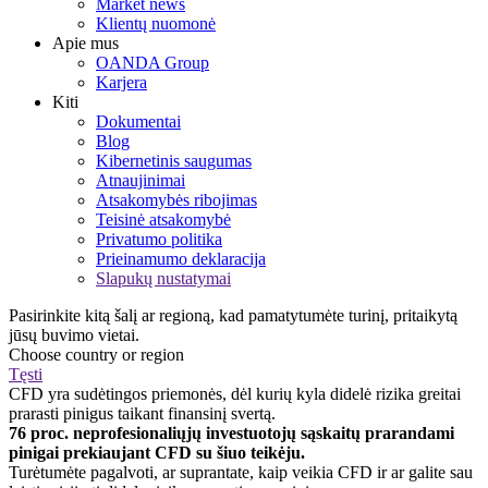
Market news
Klientų nuomonė
Apie mus
OANDA Group
Karjera
Kiti
Dokumentai
Blog
Kibernetinis saugumas
Atnaujinimai
Atsakomybės ribojimas
Teisinė atsakomybė
Privatumo politika
Prieinamumo deklaracija
Slapukų nustatymai
Pasirinkite kitą šalį ar regioną, kad pamatytumėte turinį, pritaikytą
jūsų buvimo vietai.
Choose country or region
Tęsti
CFD yra sudėtingos priemonės, dėl kurių kyla didelė rizika greitai
prarasti pinigus taikant finansinį svertą.
76 proc. neprofesionaliųjų investuotojų sąskaitų prarandami
pinigai prekiaujant CFD su šiuo teikėju.
Turėtumėte pagalvoti, ar suprantate, kaip veikia CFD ir ar galite sau