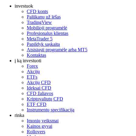
investuok
CFD konts
Palūkanų už lėšas
TradingView
Mobilioji programėlė
Profesionalus klientas
MetaTrader 5
Papildyk sąskaitą
Atsisiųsti programėlę arba MT5
Kontaktas
į ką investuoti
Forex
Akcijų
ETFs
Akcijų CFD
Ideksai CFD
CFD žaliavos
Kriptovaliutų CFD
ETF CFD
Instrumentų specifikacija
rinka
Įmonių veiksmai
Kainos gyvai
Rollovers