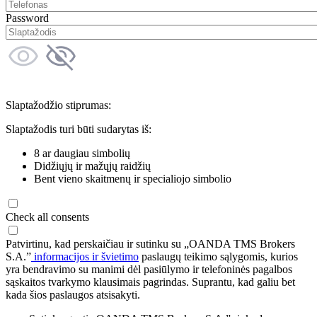
Password
Slaptažodžio stiprumas:
Slaptažodis turi būti sudarytas iš:
8 ar daugiau simbolių
Didžiųjų ir mažųjų raidžių
Bent vieno skaitmenų ir specialiojo simbolio
Check all consents
Patvirtinu, kad perskaičiau ir sutinku su „OANDA TMS Brokers
S.A.”
informacijos ir švietimo
paslaugų teikimo sąlygomis, kurios
yra bendravimo su manimi dėl pasiūlymo ir telefoninės pagalbos
sąskaitos tvarkymo klausimais pagrindas. Suprantu, kad galiu bet
kada šios paslaugos atsisakyti.