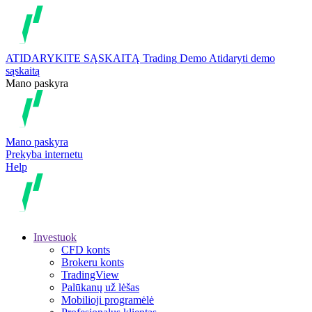
ATIDARYKITE SĄSKAITĄ
Trading
Demo
Atidaryti demo
sąskaitą
Mano paskyra
Mano paskyra
Prekyba internetu
Help
Investuok
CFD konts
Brokeru konts
TradingView
Palūkanų už lėšas
Mobilioji programėlė