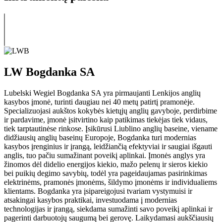
LW Bogdanka SA
Lubelski Wegiel Bogdanka SA yra pirmaujanti Lenkijos anglių
kasybos įmonė, turinti daugiau nei 40 metų patirtį pramonėje.
Specializuojasi aukštos kokybės kietųjų anglių gavyboje, perdirbime
ir pardavime, įmonė įsitvirtino kaip patikimas tiekėjas tiek vidaus,
tiek tarptautinėse rinkose. Įsikūrusi Liublino anglių baseine, viename
didžiausių anglių baseinų Europoje, Bogdanka turi modernias
kasybos įrenginius ir įrangą, leidžiančią efektyviai ir saugiai išgauti
anglis, tuo pačiu sumažinant poveikį aplinkai. Įmonės anglys yra
žinomos dėl didelio energijos kiekio, mažo pelenų ir sieros kiekio
bei puikių degimo savybių, todėl yra pageidaujamas pasirinkimas
elektrinėms, pramonės įmonėms, šildymo įmonėms ir individualiems
klientams. Bogdanka yra įsipareigojusi tvariam vystymuisi ir
atsakingai kasybos praktikai, investuodama į modernias
technologijas ir įrangą, siekdama sumažinti savo poveikį aplinkai ir
pagerinti darbuotojų saugumą bei gerovę. Laikydamasi aukščiausių