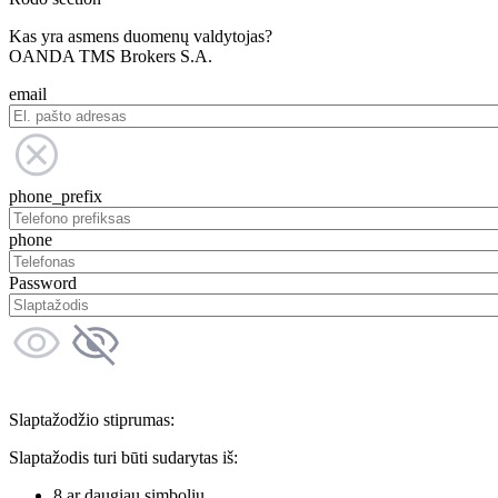
Kas yra asmens duomenų valdytojas?
OANDA TMS Brokers S.A.
email
phone_prefix
phone
Password
Slaptažodžio stiprumas:
Slaptažodis turi būti sudarytas iš:
8 ar daugiau simbolių