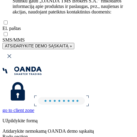
Sutinku gauti „OANDA TMS Brokers S.A.” rinkodaros
informaciją apie produktus ir paslaugas, pvz., naujienas ir
akcijas, naudojant pateiktus kontaktinius duomenis:
El. paštas
SMS/MMS
ATSIDARYKITE DEMO SĄSKAITĄ »
go to client zone
Užpildykite formą
Atidarykite nemokamą OANDA demo sąskaitą
Rodo section