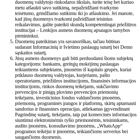
duomenų valdytojo rinkodaros tikslais, turite teisę bet kuriuo
metu atšaukti savo sutikimą, nepažeidžiant tvarkymo
teisėtumo, grindžiamo sutikimu iki jo atšaukimo. Jei manote,
kad jūsų duomenys tvarkomi pažeidžiant teisinius
reikalavimus, galite pateikti skundą kompetentingai priežiūros
institucijai – Lenkijos asmens duomenų apsaugos tarnybos
pirmininkui.
Duomenų pateikimas yra savanoriškas, tačiau būtinas
sudarant Informacinių ir švietimo paslaugų sutartį bei Demo
sąskaitos sutartį.
Jūsų asmens duomenys gali būti perduodami šioms subjektų
kategorijoms: bankams, greitųjų mokėjimų paslaugas
teikiantiems subjektams, įmonėms iš kapitalo grupės, kuriai
priklauso duomenų valdytojas, kurjeriams, pašto
operatoriams, priežiūros institucijoms, finansinės informacijos
institucijoms, rinkos duomenų teikėjams, sukčiavimo
prevencijos ir pinigų plovimo prevencijos priemonių
teikėjams, investicinius fondus valdančioms įmonėms,
priemonių, programinės įrangos ir platformų, skirtų aptarnauti
sandorius ir finansines operacijas, atliekamas įgyvendinant
Pagrindinę sutartį, tiekėjams, taip pat komercinės informacijos
siuntimui elektroninėmis ryšio priemonėmis, teisininkams,
audito įmonėms, konsultavimo įmonėms, „WhatsApp“
programos teikėjui ir įmonėms, teikiančioms serverius bei
saugančioms duomenis.