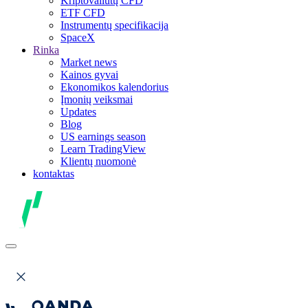
Kriptovaliutų CFD
ETF CFD
Instrumentų specifikacija
SpaceX
Rinka
Market news
Kainos gyvai
Ekonomikos kalendorius
Įmonių veiksmai
Updates
Blog
US earnings season
Learn TradingView
Klientų nuomonė
kontaktas