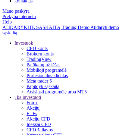
kontaktas
Mano paskyra
Prekyba internetu
Help
ATIDARYKITE SĄSKAITĄ
Trading
Demo
Atidaryti demo
sąskaitą
Investuok
CFD konts
Brokeru konts
TradingView
Palūkanų už lėšas
Mobilioji programėlė
Profesionalus klientas
Meta trader 5
Papildyk sąskaitą
Atsisiųsti programėlę arba MT5
į ką investuoti
Forex
Akcijų
ETFs
Akcijų CFD
Ideksai CFD
CFD žaliavos