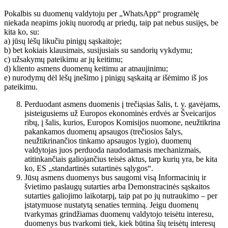
Pokalbis su duomenų valdytoju per „WhatsApp“ programėlę
niekada neapims jokių nuorodų ar priedų, taip pat nebus susijęs, be
kita ko, su:
a) jūsų lėšų likučiu pinigų sąskaitoje;
b) bet kokiais klausimais, susijusiais su sandorių vykdymu;
c) užsakymų pateikimu ar jų keitimu;
d) kliento asmens duomenų keitimu ar atnaujinimu;
e) nurodymų dėl lėšų įnešimo į pinigų sąskaitą ar išėmimo iš jos
pateikimu.
Perduodant asmens duomenis į trečiąsias šalis, t. y. gavėjams,
įsisteigusiems už Europos ekonominės erdvės ar Šveicarijos
ribų, į šalis, kurios, Europos Komisijos nuomone, neužtikrina
pakankamos duomenų apsaugos (trečiosios šalys,
neužtikrinančios tinkamo apsaugos lygio), duomenų
valdytojas juos perduoda naudodamasis mechanizmais,
atitinkančiais galiojančius teisės aktus, tarp kurių yra, be kita
ko, ES „standartinės sutartinės sąlygos“.
Jūsų asmens duomenys bus saugomi visą Informacinių ir
švietimo paslaugų sutarties arba Demonstracinės sąskaitos
sutarties galiojimo laikotarpį, taip pat po jų nutraukimo – per
įstatymuose nustatytą senaties terminą. Jeigu duomenų
tvarkymas grindžiamas duomenų valdytojo teisėtu interesu,
duomenys bus tvarkomi tiek, kiek būtina šių teisėtų interesų