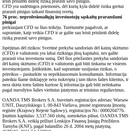
leisti prisiimti didelę riziką prarasti savo pinigus.
CFD yra sudėtingos priemonės, dėl kurių kyla didelė rizika greitai
prarasti pinigus taikant finansinį svertą.
76 proc. neprofesionaliųjų investuotojų sąskaitų prarandami
pinigai
prekiaujant CFD su šiuo teikėju. Turėtumėte pagalvoti, ar
suprantate, kaip veikia CFD ir ar galite sau leisti prisiimti didelę
riziką prarasti savo pinigus.
Ispėjimas dėl rizikos: Svertinė prekyba sandoriais dėl kainų skirtumo
(CFD) ir valiutomis yra labai rizikinga jūsų kapitalui, nes galite
prarasti visa investuota sumą. Dėl šios priežasties prekyba sandoriais
dėl kainų skirtumo (CFD) ir valiutomis gali būti tinkama ne visiems
investuotojams. Įsitikinkite, kad suprantate susijusias rizikas, o
prireikus – pasitarkite su nepriklausomais konsultantais. Informacija
pateikta šiame tinklapyje nera nukreipta į tam tikros šalies klientus, ir
nera skirta toms šalims kuriose šį informacija gali būti netinkama
pagal nurodytos šalies vietinius įstatymus ar teisinius reguliavimus.
OANDA TMS Brokers S.A. buveinės registracijos adresas: Warsaw
UNIT, Daszyńskiego 1, 00-843 Varšuva, įmonė registruota Įmonių
registre (Krajowy Rejestr Sądowy), registracijos Nr.: 0000204776.
Įstatinis kapitalas: 3,537.560 zlotų, sumokėtas pilnai. OANDA TMS
Brokers S.A. veiklą prižiuri Lenkijos Finansų Įstaigų Priežiūros
Tarnyba (KNF), pagal balandžio 26 d. 2004 metų įstatymą.