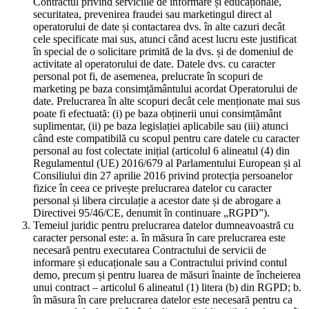
Contractul privind serviciile de informare și educaționale,
securitatea, prevenirea fraudei sau marketingul direct al
operatorului de date și contactarea dvs. în alte cazuri decât
cele specificate mai sus, atunci când acest lucru este justificat
în special de o solicitare primită de la dvs. și de domeniul de
activitate al operatorului de date. Datele dvs. cu caracter
personal pot fi, de asemenea, prelucrate în scopuri de
marketing pe baza consimțământului acordat Operatorului de
date. Prelucrarea în alte scopuri decât cele menționate mai sus
poate fi efectuată: (i) pe baza obținerii unui consimțământ
suplimentar, (ii) pe baza legislației aplicabile sau (iii) atunci
când este compatibilă cu scopul pentru care datele cu caracter
personal au fost colectate inițial (articolul 6 alineatul (4) din
Regulamentul (UE) 2016/679 al Parlamentului European și al
Consiliului din 27 aprilie 2016 privind protecția persoanelor
fizice în ceea ce privește prelucrarea datelor cu caracter
personal și libera circulație a acestor date și de abrogare a
Directivei 95/46/CE, denumit în continuare „RGPD”).
Temeiul juridic pentru prelucrarea datelor dumneavoastră cu
caracter personal este: a. în măsura în care prelucrarea este
necesară pentru executarea Contractului de servicii de
informare și educaționale sau a Contractului privind contul
demo, precum și pentru luarea de măsuri înainte de încheierea
unui contract – articolul 6 alineatul (1) litera (b) din RGPD; b.
în măsura în care prelucrarea datelor este necesară pentru ca