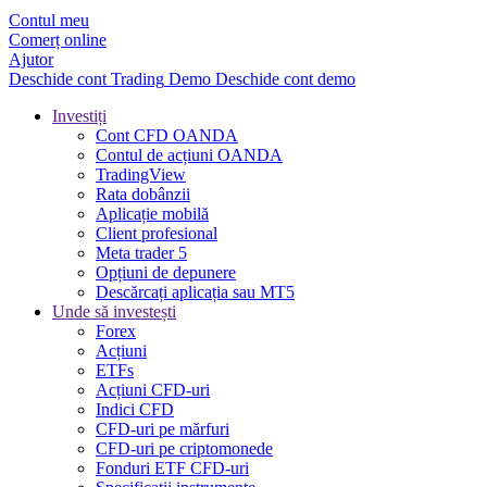
Contul meu
Comerț online
Ajutor
Deschide cont
Trading
Demo
Deschide cont demo
Investiți
Cont CFD OANDA
Contul de acțiuni OANDA
TradingView
Rata dobânzii
Aplicație mobilă
Client profesional
Meta trader 5
Opțiuni de depunere
Descărcați aplicația sau MT5
Unde să investești
Forex
Acțiuni
ETFs
Acțiuni CFD-uri
Indici CFD
CFD-uri pe mărfuri
CFD-uri pe criptomonede
Fonduri ETF CFD-uri