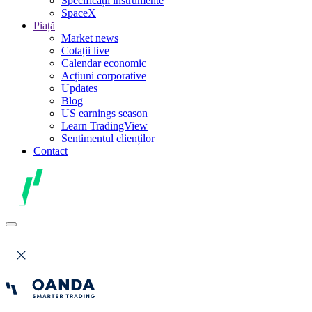
Specificații instrumente
SpaceX
Piață
Market news
Cotații live
Calendar economic
Acțiuni corporative
Updates
Blog
US earnings season
Learn TradingView
Sentimentul clienților
Contact