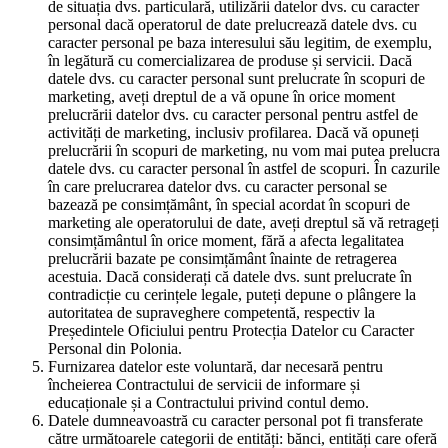
de situația dvs. particulară, utilizării datelor dvs. cu caracter
personal dacă operatorul de date prelucrează datele dvs. cu
caracter personal pe baza interesului său legitim, de exemplu,
în legătură cu comercializarea de produse și servicii. Dacă
datele dvs. cu caracter personal sunt prelucrate în scopuri de
marketing, aveți dreptul de a vă opune în orice moment
prelucrării datelor dvs. cu caracter personal pentru astfel de
activități de marketing, inclusiv profilarea. Dacă vă opuneți
prelucrării în scopuri de marketing, nu vom mai putea prelucra
datele dvs. cu caracter personal în astfel de scopuri. În cazurile
în care prelucrarea datelor dvs. cu caracter personal se
bazează pe consimțământ, în special acordat în scopuri de
marketing ale operatorului de date, aveți dreptul să vă retrageți
consimțământul în orice moment, fără a afecta legalitatea
prelucrării bazate pe consimțământ înainte de retragerea
acestuia. Dacă considerați că datele dvs. sunt prelucrate în
contradicție cu cerințele legale, puteți depune o plângere la
autoritatea de supraveghere competentă, respectiv la
Președintele Oficiului pentru Protecția Datelor cu Caracter
Personal din Polonia.
Furnizarea datelor este voluntară, dar necesară pentru
încheierea Contractului de servicii de informare și
educaționale și a Contractului privind contul demo.
Datele dumneavoastră cu caracter personal pot fi transferate
către următoarele categorii de entități: bănci, entități care oferă