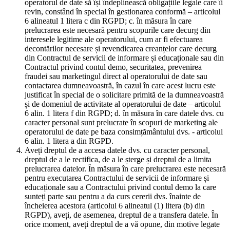
operatorul de date să își îndeplinească obligațiile legale care îi
revin, constând în special în gestionarea conformă – articolul
6 alineatul 1 litera c din RGPD; c. în măsura în care
prelucrarea este necesară pentru scopurile care decurg din
interesele legitime ale operatorului, cum ar fi efectuarea
decontărilor necesare și revendicarea creanțelor care decurg
din Contractul de servicii de informare și educaționale sau din
Contractul privind contul demo, securitatea, prevenirea
fraudei sau marketingul direct al operatorului de date sau
contactarea dumneavoastră, în cazul în care acest lucru este
justificat în special de o solicitare primită de la dumneavoastră
și de domeniul de activitate al operatorului de date – articolul
6 alin. 1 litera f din RGPD; d. în măsura în care datele dvs. cu
caracter personal sunt prelucrate în scopuri de marketing ale
operatorului de date pe baza consimțământului dvs. - articolul
6 alin. 1 litera a din RGPD.
Aveți dreptul de a accesa datele dvs. cu caracter personal,
dreptul de a le rectifica, de a le șterge și dreptul de a limita
prelucrarea datelor. În măsura în care prelucrarea este necesară
pentru executarea Contractului de servicii de informare și
educaționale sau a Contractului privind contul demo la care
sunteți parte sau pentru a da curs cererii dvs. înainte de
încheierea acestora (articolul 6 alineatul (1) litera (b) din
RGPD), aveți, de asemenea, dreptul de a transfera datele. În
orice moment, aveți dreptul de a vă opune, din motive legate