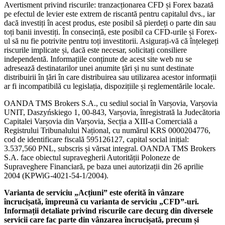
Avertisment privind riscurile: tranzacționarea CFD și Forex bazată
pe efectul de levier este extrem de riscantă pentru capitalul dvs., iar
dacă investiți în acest produs, este posibil să pierdeți o parte din sau
toți banii investiți. În consecință, este posibil ca CFD-urile și Forex-
ul să nu fie potrivite pentru toți investitorii. Asigurați-vă că înțelegeți
riscurile implicate și, dacă este necesar, solicitați consiliere
independentă. Informațiile conținute de acest site web nu se
adresează destinatarilor unei anumite țări și nu sunt destinate
distribuirii în țări în care distribuirea sau utilizarea acestor informații
ar fi incompatibilă cu legislația, dispozițiile și reglementările locale.
OANDA TMS Brokers S.A., cu sediul social în Varșovia, Varșovia
UNIT, Daszyńskiego 1, 00-843, Varșovia, înregistrată la Judecătoria
Capitalei Varșovia din Varșovia, Secția a XIII-a Comercială a
Registrului Tribunalului Național, cu numărul KRS 0000204776,
cod de identificare fiscală 595126127, capital social inițial:
3.537,560 PNL, subscris și vărsat integral. OANDA TMS Brokers
S.A. face obiectul supravegherii Autorității Poloneze de
Supraveghere Financiară, pe baza unei autorizații din 26 aprilie
2004 (KPWiG-4021-54-1/2004).
Varianta de serviciu „Acțiuni” este oferită în vânzare
încrucișată, împreună cu varianta de serviciu „CFD”-uri.
Informații detaliate privind riscurile care decurg din diversele
servicii care fac parte din vânzarea încrucișată, precum și