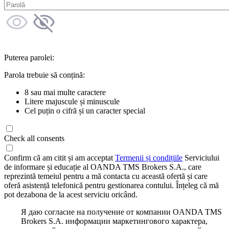
Puterea parolei:
Parola trebuie să conțină:
8 sau mai multe caractere
Litere majuscule și minuscule
Cel puțin o cifră și un caracter special
Check all consents
Confirm că am citit și am acceptat
Termenii și condițiile
Serviciului
de informare și educație al OANDA TMS Brokers S.A., care
reprezintă temeiul pentru a mă contacta cu această ofertă și care
oferă asistență telefonică pentru gestionarea contului. Înțeleg că mă
pot dezabona de la acest serviciu oricând.
Я даю согласие на получение от компании OANDA TMS
Brokers S.A. информации маркетингового характера,