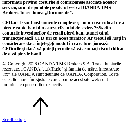
informații privind costurile și comisioanele asociate acestor
servicii, sunt disponibile pe site-ul web al OANDA TMS
Brokers, în secțiunea „Documente”.
CFD-urile sunt instrumente complexe și au un risc ridicat de a
pierde rapid bani din cauza efectului de levier. 76% din
conturile investitorilor de retail pierd bani atunci când
tranzacționează CFD-uri cu acest furnizor. Ar trebui să luați în
considerare dacă înțelegeți modul în care funcționează
CFDurile și dacă vă puteți permite să vă asumați riscul ridicat
de a vă pierde banii.
@ Copyright 2026 OANDA TMS Brokers S.A. Toate drepturile
rezervate. „OANDA”, „fxTrade” și familia de mărci înregistrate
„fx” ale OANDA sunt deținute de OANDA Corporation. Toate
celelalte mărci înregistrate care apar pe acest site web sunt
proprietatea posesorilor respectivi.
Scroll to top