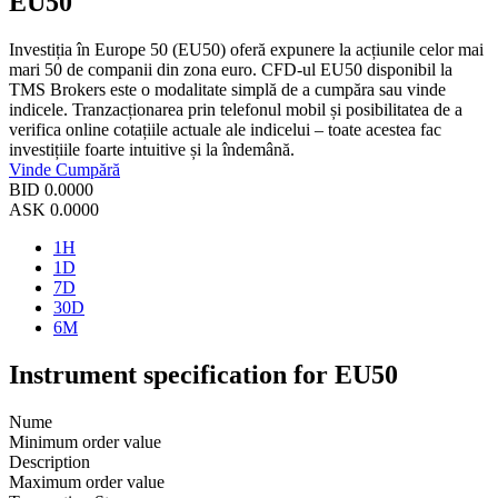
EU50
Investiția în Europe 50 (EU50) oferă expunere la acțiunile celor mai
mari 50 de companii din zona euro. CFD-ul EU50 disponibil la
TMS Brokers este o modalitate simplă de a cumpăra sau vinde
indicele. Tranzacționarea prin telefonul mobil și posibilitatea de a
verifica online cotațiile actuale ale indicelui – toate acestea fac
investițiile foarte intuitive și la îndemână.
Vinde
Cumpără
BID
0.0000
ASK
0.0000
1H
1D
7D
30D
6M
Instrument specification for EU50
Nume
Minimum order value
Description
Maximum order value