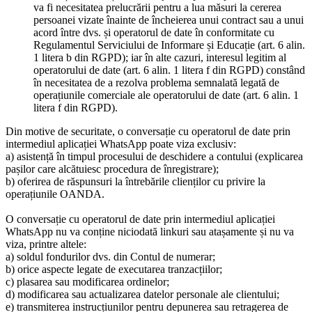
va fi necesitatea prelucrării pentru a lua măsuri la cererea
persoanei vizate înainte de încheierea unui contract sau a unui
acord între dvs. și operatorul de date în conformitate cu
Regulamentul Serviciului de Informare și Educație (art. 6 alin.
1 litera b din RGPD); iar în alte cazuri, interesul legitim al
operatorului de date (art. 6 alin. 1 litera f din RGPD) constând
în necesitatea de a rezolva problema semnalată legată de
operațiunile comerciale ale operatorului de date (art. 6 alin. 1
litera f din RGPD).
Din motive de securitate, o conversație cu operatorul de date prin
intermediul aplicației WhatsApp poate viza exclusiv:
a) asistență în timpul procesului de deschidere a contului (explicarea
pașilor care alcătuiesc procedura de înregistrare);
b) oferirea de răspunsuri la întrebările clienților cu privire la
operațiunile OANDA.
O conversație cu operatorul de date prin intermediul aplicației
WhatsApp nu va conține niciodată linkuri sau atașamente și nu va
viza, printre altele:
a) soldul fondurilor dvs. din Contul de numerar;
b) orice aspecte legate de executarea tranzacțiilor;
c) plasarea sau modificarea ordinelor;
d) modificarea sau actualizarea datelor personale ale clientului;
e) transmiterea instrucțiunilor pentru depunerea sau retragerea de