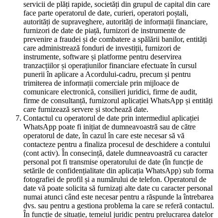
servicii de plăți rapide, societăți din grupul de capital din care
face parte operatorul de date, curieri, operatori poștali,
autorități de supraveghere, autorități de informații financiare,
furnizori de date de piață, furnizori de instrumente de
prevenire a fraudei și de combatere a spălării banilor, entități
care administrează fonduri de investiții, furnizori de
instrumente, software și platforme pentru deservirea
tranzacțiilor și operațiunilor financiare efectuate în cursul
punerii în aplicare a Acordului-cadru, precum și pentru
trimiterea de informații comerciale prin mijloace de
comunicare electronică, consilieri juridici, firme de audit,
firme de consultanță, furnizorul aplicației WhatsApp și entități
care furnizează servere și stochează date.
Contactul cu operatorul de date prin intermediul aplicației
WhatsApp poate fi inițiat de dumneavoastră sau de către
operatorul de date, în cazul în care este necesar să vă
contacteze pentru a finaliza procesul de deschidere a contului
(cont activ). În consecință, datele dumneavoastră cu caracter
personal pot fi transmise operatorului de date (în funcție de
setările de confidențialitate din aplicația WhatsApp) sub forma
fotografiei de profil și a numărului de telefon. Operatorul de
date vă poate solicita să furnizați alte date cu caracter personal
numai atunci când este necesar pentru a răspunde la întrebarea
dvs. sau pentru a gestiona problema la care se referă contactul.
În funcție de situație, temeiul juridic pentru prelucrarea datelor