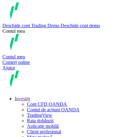
Deschide cont
Trading
Demo
Deschide cont demo
Contul meu
Contul meu
Comerț online
Ajutor
Investiți
Cont CFD OANDA
Contul de acțiuni OANDA
TradingView
Rata dobânzii
Aplicație mobilă
Client profesional