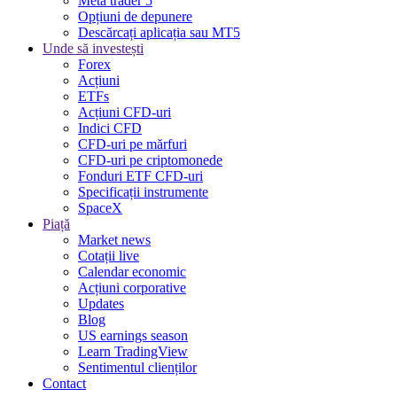
Meta trader 5
Opțiuni de depunere
Descărcați aplicația sau MT5
Unde să investești
Forex
Acțiuni
ETFs
Acțiuni CFD-uri
Indici CFD
CFD-uri pe mărfuri
CFD-uri pe criptomonede
Fonduri ETF CFD-uri
Specificații instrumente
SpaceX
Piață
Market news
Cotații live
Calendar economic
Acțiuni corporative
Updates
Blog
US earnings season
Learn TradingView
Sentimentul clienților
Contact