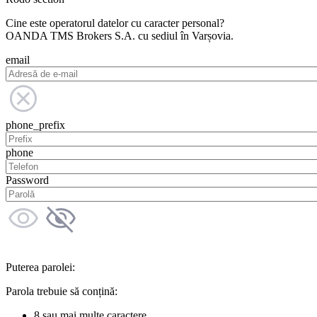
Cine este operatorul datelor cu caracter personal?
OANDA TMS Brokers S.A. cu sediul în Varșovia.
email
phone_prefix
phone
Password
Puterea parolei:
Parola trebuie să conțină:
8 sau mai multe caractere