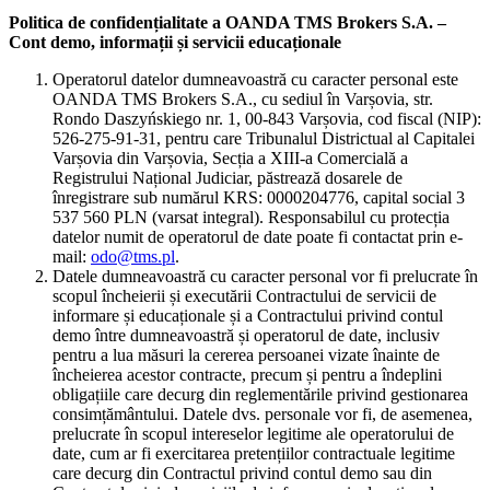
Politica de confidențialitate a OANDA TMS Brokers S.A. –
Cont demo, informații și servicii educaționale
Operatorul datelor dumneavoastră cu caracter personal este
OANDA TMS Brokers S.A., cu sediul în Varșovia, str.
Rondo Daszyńskiego nr. 1, 00-843 Varșovia, cod fiscal (NIP):
526-275-91-31, pentru care Tribunalul Districtual al Capitalei
Varșovia din Varșovia, Secția a XIII-a Comercială a
Registrului Național Judiciar, păstrează dosarele de
înregistrare sub numărul KRS: 0000204776, capital social 3
537 560 PLN (varsat integral). Responsabilul cu protecția
datelor numit de operatorul de date poate fi contactat prin e-
mail:
odo@tms.pl
.
Datele dumneavoastră cu caracter personal vor fi prelucrate în
scopul încheierii și executării Contractului de servicii de
informare și educaționale și a Contractului privind contul
demo între dumneavoastră și operatorul de date, inclusiv
pentru a lua măsuri la cererea persoanei vizate înainte de
încheierea acestor contracte, precum și pentru a îndeplini
obligațiile care decurg din reglementările privind gestionarea
consimțământului. Datele dvs. personale vor fi, de asemenea,
prelucrate în scopul intereselor legitime ale operatorului de
date, cum ar fi exercitarea pretențiilor contractuale legitime
care decurg din Contractul privind contul demo sau din