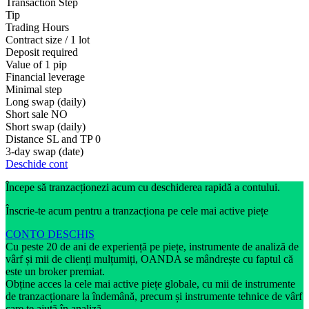
Transaction Step
Tip
Trading Hours
Contract size / 1 lot
Deposit required
Value of 1 pip
Financial leverage
Minimal step
Long swap (daily)
Short sale
NO
Short swap (daily)
Distance SL and TP
0
3-day swap (date)
Deschide cont
Începe să tranzacționezi acum cu deschiderea rapidă a contului.
Înscrie-te acum pentru a tranzacționa pe cele mai active piețe
CONTO DESCHIS
Cu peste 20 de ani de experiență pe piețe, instrumente de analiză de
vârf și mii de clienți mulțumiți, OANDA se mândrește cu faptul că
este un broker premiat.
Obține acces la cele mai active piețe globale, cu mii de instrumente
de tranzacționare la îndemână, precum și instrumente tehnice de vârf
care te ajută în analiză.