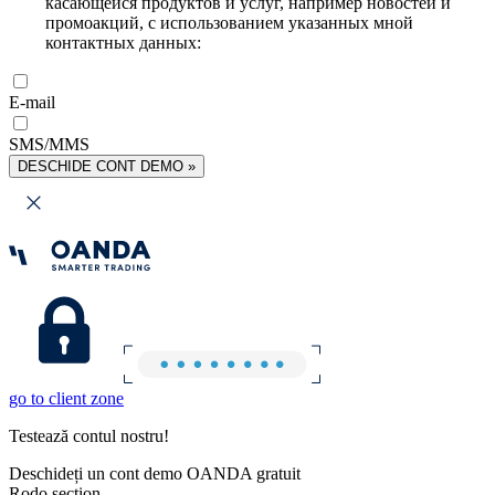
касающейся продуктов и услуг, например новостей и
промоакций, с использованием указанных мной
контактных данных:
E-mail
SMS/MMS
DESCHIDE CONT DEMO »
go to client zone
Testează contul nostru!
Deschideți un cont demo OANDA gratuit
Rodo section