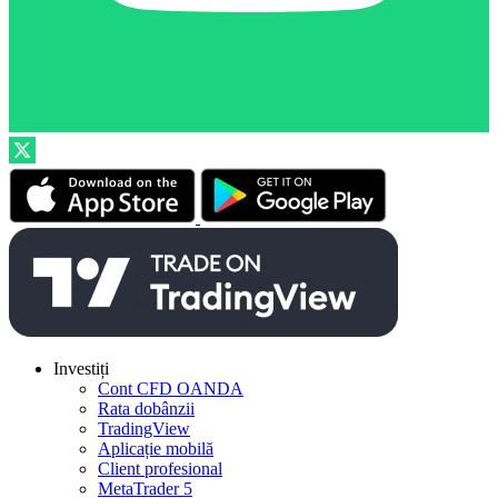
Investiți
Cont CFD OANDA
Rata dobânzii
TradingView
Aplicație mobilă
Client profesional
MetaTrader 5