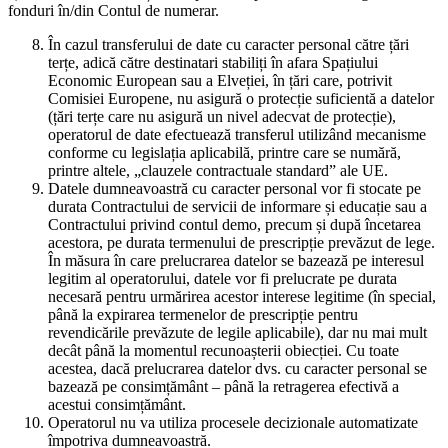
fonduri în/din Contul de numerar.
În cazul transferului de date cu caracter personal către țări
terțe, adică către destinatari stabiliți în afara Spațiului
Economic European sau a Elveției, în țări care, potrivit
Comisiei Europene, nu asigură o protecție suficientă a datelor
(țări terțe care nu asigură un nivel adecvat de protecție),
operatorul de date efectuează transferul utilizând mecanisme
conforme cu legislația aplicabilă, printre care se numără,
printre altele, „clauzele contractuale standard” ale UE.
Datele dumneavoastră cu caracter personal vor fi stocate pe
durata Contractului de servicii de informare și educație sau a
Contractului privind contul demo, precum și după încetarea
acestora, pe durata termenului de prescripție prevăzut de lege.
În măsura în care prelucrarea datelor se bazează pe interesul
legitim al operatorului, datele vor fi prelucrate pe durata
necesară pentru urmărirea acestor interese legitime (în special,
până la expirarea termenelor de prescripție pentru
revendicările prevăzute de legile aplicabile), dar nu mai mult
decât până la momentul recunoașterii obiecției. Cu toate
acestea, dacă prelucrarea datelor dvs. cu caracter personal se
bazează pe consimțământ – până la retragerea efectivă a
acestui consimțământ.
Operatorul nu va utiliza procesele decizionale automatizate
împotriva dumneavoastră.