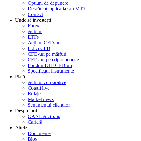
Opțiuni de depunere
Descărcați aplicația sau MT5
Contact
Unde să investești
Forex
Acțiuni
ETFs
Acțiuni CFD-uri
Indici CFD
CFD-uri pe mărfuri
CFD-uri pe criptomonede
Fonduri ETF CFD-uri
Specificații instrumente
Piață
Acțiuni corporative
Cotații live
Rulaje
Market news
Sentimentul clienților
Despre noi
OANDA Group
Carieră
Altele
Documente
Blog