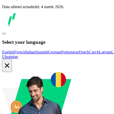
Data ultimei actualizări: 4 martie 2026.
Select your language
English
French
Italian
Spanish
German
Portuguese
Dutch
Czech
Latvian
L
Ukrainian
×