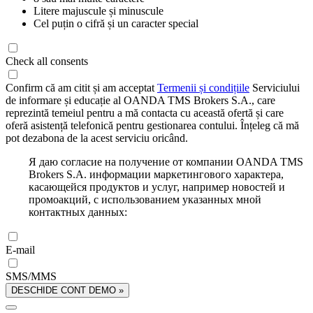
Litere majuscule și minuscule
Cel puțin o cifră și un caracter special
Check all consents
Confirm că am citit și am acceptat
Termenii și condițiile
Serviciului
de informare și educație al OANDA TMS Brokers S.A., care
reprezintă temeiul pentru a mă contacta cu această ofertă și care
oferă asistență telefonică pentru gestionarea contului. Înțeleg că mă
pot dezabona de la acest serviciu oricând.
Я даю согласие на получение от компании OANDA TMS
Brokers S.A. информации маркетингового характера,
касающейся продуктов и услуг, например новостей и
промоакций, с использованием указанных мной
контактных данных:
E-mail
SMS/MMS
DESCHIDE CONT DEMO »