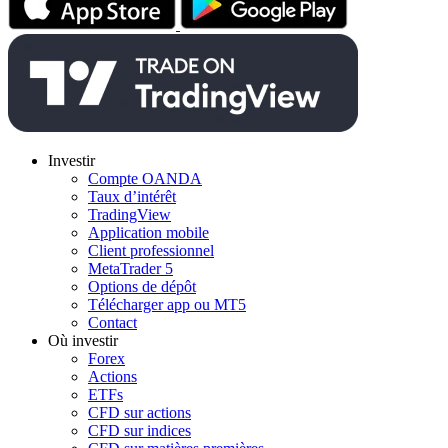
Investir
Compte OANDA
Taux d’intérêt
TradingView
Application mobile
Client professionnel
MetaTrader 5
Options de dépôt
Télécharger app ou MT5
Contact
Où investir
Forex
Actions
ETFs
CFD sur actions
CFD sur indices