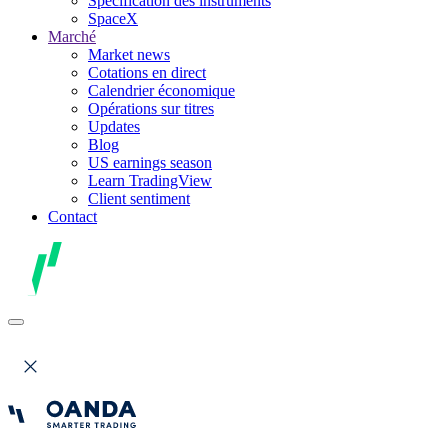
Spécification des instruments
SpaceX
Marché
Market news
Cotations en direct
Calendrier économique
Opérations sur titres
Updates
Blog
US earnings season
Learn TradingView
Client sentiment
Contact