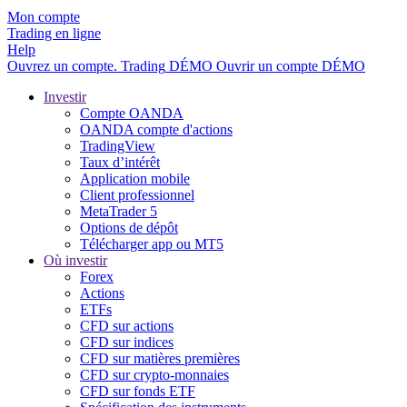
Mon compte
Trading en ligne
Help
Ouvrez un compte.
Trading
DÉMO
Ouvrir un compte DÉMO
Investir
Compte OANDA
OANDA compte d'actions
TradingView
Taux d’intérêt
Application mobile
Client professionnel
MetaTrader 5
Options de dépôt
Télécharger app ou MT5
Où investir
Forex
Actions
ETFs
CFD sur actions
CFD sur indices
CFD sur matières premières
CFD sur crypto-monnaies
CFD sur fonds ETF