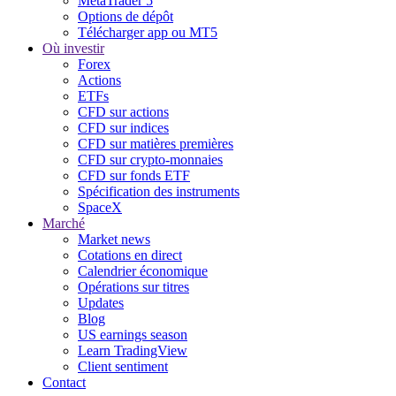
MetaTrader 5
Options de dépôt
Télécharger app ou MT5
Où investir
Forex
Actions
ETFs
CFD sur actions
CFD sur indices
CFD sur matières premières
CFD sur crypto-monnaies
CFD sur fonds ETF
Spécification des instruments
SpaceX
Marché
Market news
Cotations en direct
Calendrier économique
Opérations sur titres
Updates
Blog
US earnings season
Learn TradingView
Client sentiment
Contact