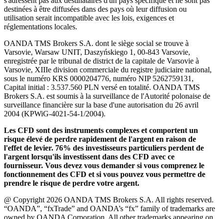
s'adressent pas aux destinataires d'un pays spécifique et ne sont pas
destinées à être diffusées dans des pays où leur diffusion ou
utilisation serait incompatible avec les lois, exigences et
réglementations locales.
OANDA TMS Brokers S.A. dont le siège social se trouve à
Varsovie, Warsaw UNIT, Daszyńskiego 1, 00-843 Varsovie,
enregistrée par le tribunal de district de la capitale de Varsovie à
Varsovie, XIIIe division commerciale du registre judiciaire national,
sous le numéro KRS 0000204776, numéro NIP 5262759131,
Capital initial : 3.537.560 PLN versé en totalité. OANDA TMS
Brokers S.A. est soumis à la surveillance de l'Autorité polonaise de
surveillance financière sur la base d'une autorisation du 26 avril
2004 (KPWiG-4021-54-1/2004).
Les CFD sont des instruments complexes et comportent un
risque élevé de perdre rapidement de l'argent en raison de
l'effet de levier. 76% des investisseurs particuliers perdent de
l'argent lorsqu'ils investissent dans des CFD avec ce
fournisseur. Vous devez vous demander si vous comprenez le
fonctionnement des CFD et si vous pouvez vous permettre de
prendre le risque de perdre votre argent.
@ Copyright 2026 OANDA TMS Brokers S.A. All rights reserved.
“OANDA”, “fxTrade” and OANDA’s “fx” family of trademarks are
owned by OANDA Corporation. All other trademarks appearing on