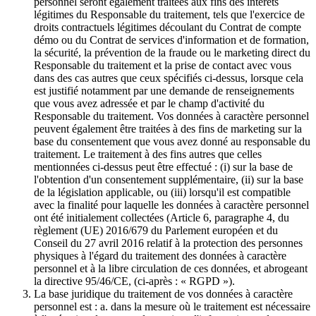
personnel seront également traitées aux fins des intérêts
légitimes du Responsable du traitement, tels que l'exercice de
droits contractuels légitimes découlant du Contrat de compte
démo ou du Contrat de services d'information et de formation,
la sécurité, la prévention de la fraude ou le marketing direct du
Responsable du traitement et la prise de contact avec vous
dans des cas autres que ceux spécifiés ci-dessus, lorsque cela
est justifié notamment par une demande de renseignements
que vous avez adressée et par le champ d'activité du
Responsable du traitement. Vos données à caractère personnel
peuvent également être traitées à des fins de marketing sur la
base du consentement que vous avez donné au responsable du
traitement. Le traitement à des fins autres que celles
mentionnées ci-dessus peut être effectué : (i) sur la base de
l'obtention d'un consentement supplémentaire, (ii) sur la base
de la législation applicable, ou (iii) lorsqu'il est compatible
avec la finalité pour laquelle les données à caractère personnel
ont été initialement collectées (Article 6, paragraphe 4, du
règlement (UE) 2016/679 du Parlement européen et du
Conseil du 27 avril 2016 relatif à la protection des personnes
physiques à l'égard du traitement des données à caractère
personnel et à la libre circulation de ces données, et abrogeant
la directive 95/46/CE, (ci-après : « RGPD »).
La base juridique du traitement de vos données à caractère
personnel est : a. dans la mesure où le traitement est nécessaire