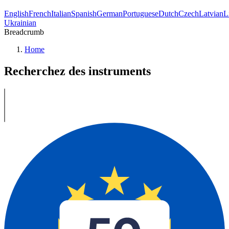
English
French
Italian
Spanish
German
Portuguese
Dutch
Czech
Latvian
L
Ukrainian
Breadcrumb
Home
Recherchez des instruments