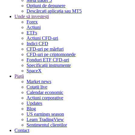
Meta trader 5
Opțiuni de depunere
Descărcați aplicația sau MT5
Unde să investești
Forex
Acțiuni
ETFs
Acțiuni CFD-uri
Indici CFD
CFD-uri pe mărfuri
CFD-uri pe criptomonede
Fonduri ETF CFD-uri
Specificații instrumente
SpaceX
Piață
Market news
Cotații live
Calendar economic
Acțiuni corporative
Updates
Blog
US earnings season
Learn TradingView
Sentimentul clienților
Contact