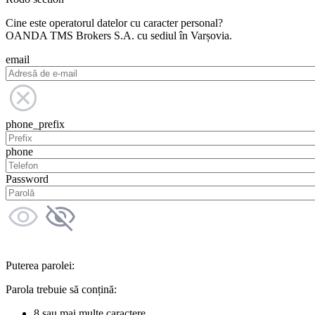
Cine este operatorul datelor cu caracter personal?
OANDA TMS Brokers S.A. cu sediul în Varșovia.
email
phone_prefix
phone
Password
Puterea parolei:
Parola trebuie să conțină:
8 sau mai multe caractere