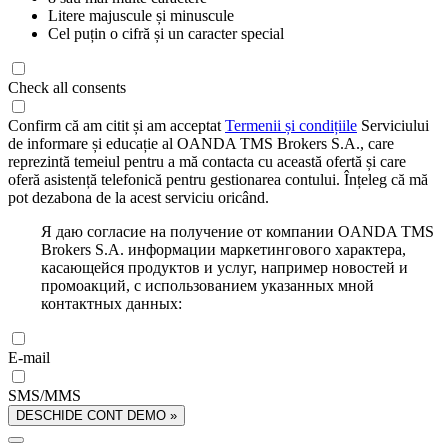
Litere majuscule și minuscule
Cel puțin o cifră și un caracter special
Check all consents
Confirm că am citit și am acceptat
Termenii și condițiile
Serviciului
de informare și educație al OANDA TMS Brokers S.A., care
reprezintă temeiul pentru a mă contacta cu această ofertă și care
oferă asistență telefonică pentru gestionarea contului. Înțeleg că mă
pot dezabona de la acest serviciu oricând.
Я даю согласие на получение от компании OANDA TMS
Brokers S.A. информации маркетингового характера,
касающейся продуктов и услуг, например новостей и
промоакций, с использованием указанных мной
контактных данных:
E-mail
SMS/MMS
DESCHIDE CONT DEMO »