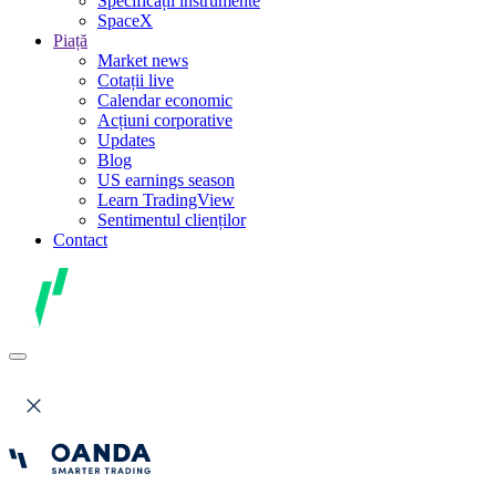
Specificații instrumente
SpaceX
Piață
Market news
Cotații live
Calendar economic
Acțiuni corporative
Updates
Blog
US earnings season
Learn TradingView
Sentimentul clienților
Contact