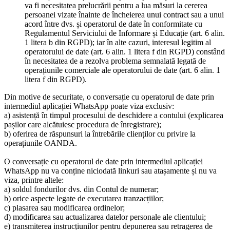
va fi necesitatea prelucrării pentru a lua măsuri la cererea
persoanei vizate înainte de încheierea unui contract sau a unui
acord între dvs. și operatorul de date în conformitate cu
Regulamentul Serviciului de Informare și Educație (art. 6 alin.
1 litera b din RGPD); iar în alte cazuri, interesul legitim al
operatorului de date (art. 6 alin. 1 litera f din RGPD) constând
în necesitatea de a rezolva problema semnalată legată de
operațiunile comerciale ale operatorului de date (art. 6 alin. 1
litera f din RGPD).
Din motive de securitate, o conversație cu operatorul de date prin
intermediul aplicației WhatsApp poate viza exclusiv:
a) asistență în timpul procesului de deschidere a contului (explicarea
pașilor care alcătuiesc procedura de înregistrare);
b) oferirea de răspunsuri la întrebările clienților cu privire la
operațiunile OANDA.
O conversație cu operatorul de date prin intermediul aplicației
WhatsApp nu va conține niciodată linkuri sau atașamente și nu va
viza, printre altele:
a) soldul fondurilor dvs. din Contul de numerar;
b) orice aspecte legate de executarea tranzacțiilor;
c) plasarea sau modificarea ordinelor;
d) modificarea sau actualizarea datelor personale ale clientului;
e) transmiterea instrucțiunilor pentru depunerea sau retragerea de