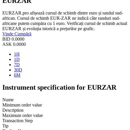
EURZAR
EURZAR.pro afișează cursul de schimb dintre euro și randul sud-
african. Cursul de schimb EUR-ZAR ne indică câte randuri sud-
africane putem cumpăra cu 1 euro. Verificați cursul de schimb actual
EURZAR și evoluția istorică a prețurilor pe grafic.
Vinde
Cumpără
BID
0.0000
ASK
0.0000
1H
1D
7D
30D
6M
Instrument specification for EURZAR
Nume
Minimum order value
Description
Maximum order value
Transaction Step
Tip