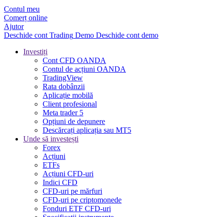
Contul meu
Comerț online
Ajutor
Deschide cont
Trading
Demo
Deschide cont demo
Investiți
Cont CFD OANDA
Contul de acțiuni OANDA
TradingView
Rata dobânzii
Aplicație mobilă
Client profesional
Meta trader 5
Opțiuni de depunere
Descărcați aplicația sau MT5
Unde să investești
Forex
Acțiuni
ETFs
Acțiuni CFD-uri
Indici CFD
CFD-uri pe mărfuri
CFD-uri pe criptomonede
Fonduri ETF CFD-uri