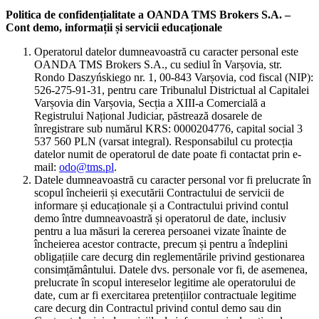
Politica de confidențialitate a OANDA TMS Brokers S.A. –
Cont demo, informații și servicii educaționale
Operatorul datelor dumneavoastră cu caracter personal este
OANDA TMS Brokers S.A., cu sediul în Varșovia, str.
Rondo Daszyńskiego nr. 1, 00-843 Varșovia, cod fiscal (NIP):
526-275-91-31, pentru care Tribunalul Districtual al Capitalei
Varșovia din Varșovia, Secția a XIII-a Comercială a
Registrului Național Judiciar, păstrează dosarele de
înregistrare sub numărul KRS: 0000204776, capital social 3
537 560 PLN (varsat integral). Responsabilul cu protecția
datelor numit de operatorul de date poate fi contactat prin e-
mail:
odo@tms.pl
.
Datele dumneavoastră cu caracter personal vor fi prelucrate în
scopul încheierii și executării Contractului de servicii de
informare și educaționale și a Contractului privind contul
demo între dumneavoastră și operatorul de date, inclusiv
pentru a lua măsuri la cererea persoanei vizate înainte de
încheierea acestor contracte, precum și pentru a îndeplini
obligațiile care decurg din reglementările privind gestionarea
consimțământului. Datele dvs. personale vor fi, de asemenea,
prelucrate în scopul intereselor legitime ale operatorului de
date, cum ar fi exercitarea pretențiilor contractuale legitime
care decurg din Contractul privind contul demo sau din