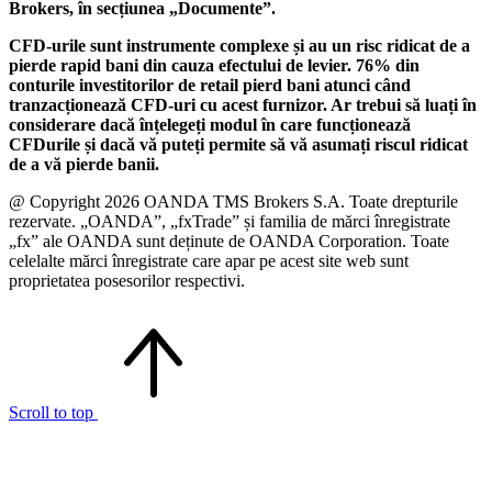
Brokers, în secțiunea „Documente”.
CFD-urile sunt instrumente complexe și au un risc ridicat de a
pierde rapid bani din cauza efectului de levier. 76% din
conturile investitorilor de retail pierd bani atunci când
tranzacționează CFD-uri cu acest furnizor. Ar trebui să luați în
considerare dacă înțelegeți modul în care funcționează
CFDurile și dacă vă puteți permite să vă asumați riscul ridicat
de a vă pierde banii.
@ Copyright 2026 OANDA TMS Brokers S.A. Toate drepturile
rezervate. „OANDA”, „fxTrade” și familia de mărci înregistrate
„fx” ale OANDA sunt deținute de OANDA Corporation. Toate
celelalte mărci înregistrate care apar pe acest site web sunt
proprietatea posesorilor respectivi.
Scroll to top