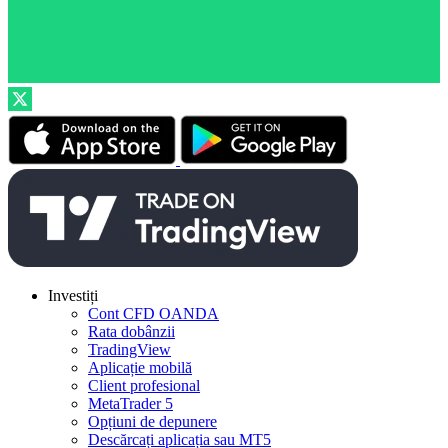
Investiți
Cont CFD OANDA
Rata dobânzii
TradingView
Aplicație mobilă
Client profesional
MetaTrader 5
Opțiuni de depunere
Descărcați aplicația sau MT5