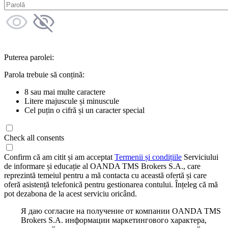
Puterea parolei:
Parola trebuie să conțină:
8 sau mai multe caractere
Litere majuscule și minuscule
Cel puțin o cifră și un caracter special
Check all consents
Confirm că am citit și am acceptat
Termenii și condițiile
Serviciului
de informare și educație al OANDA TMS Brokers S.A., care
reprezintă temeiul pentru a mă contacta cu această ofertă și care
oferă asistență telefonică pentru gestionarea contului. Înțeleg că mă
pot dezabona de la acest serviciu oricând.
Я даю согласие на получение от компании OANDA TMS
Brokers S.A. информации маркетингового характера,