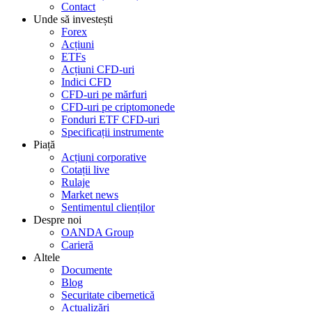
Contact
Unde să investești
Forex
Acțiuni
ETFs
Acțiuni CFD-uri
Indici CFD
CFD-uri pe mărfuri
CFD-uri pe criptomonede
Fonduri ETF CFD-uri
Specificații instrumente
Piață
Acțiuni corporative
Cotații live
Rulaje
Market news
Sentimentul clienților
Despre noi
OANDA Group
Carieră
Altele
Documente
Blog
Securitate cibernetică
Actualizări