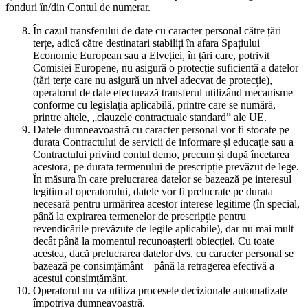
fonduri în/din Contul de numerar.
În cazul transferului de date cu caracter personal către țări
terțe, adică către destinatari stabiliți în afara Spațiului
Economic European sau a Elveției, în țări care, potrivit
Comisiei Europene, nu asigură o protecție suficientă a datelor
(țări terțe care nu asigură un nivel adecvat de protecție),
operatorul de date efectuează transferul utilizând mecanisme
conforme cu legislația aplicabilă, printre care se numără,
printre altele, „clauzele contractuale standard” ale UE.
Datele dumneavoastră cu caracter personal vor fi stocate pe
durata Contractului de servicii de informare și educație sau a
Contractului privind contul demo, precum și după încetarea
acestora, pe durata termenului de prescripție prevăzut de lege.
În măsura în care prelucrarea datelor se bazează pe interesul
legitim al operatorului, datele vor fi prelucrate pe durata
necesară pentru urmărirea acestor interese legitime (în special,
până la expirarea termenelor de prescripție pentru
revendicările prevăzute de legile aplicabile), dar nu mai mult
decât până la momentul recunoașterii obiecției. Cu toate
acestea, dacă prelucrarea datelor dvs. cu caracter personal se
bazează pe consimțământ – până la retragerea efectivă a
acestui consimțământ.
Operatorul nu va utiliza procesele decizionale automatizate
împotriva dumneavoastră.