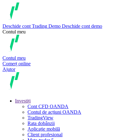
Deschide cont
Trading
Demo
Deschide cont demo
Contul meu
Contul meu
Comerț online
Ajutor
Investiți
Cont CFD OANDA
Contul de acțiuni OANDA
TradingView
Rata dobânzii
Aplicație mobilă
Client profesional