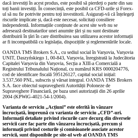
dacă investiți în acest produs, este posibil să pierdeți o parte din sau
toți banii investiți. În consecință, este posibil ca CFD-urile și Forex-
ul să nu fie potrivite pentru toți investitorii. Asigurați-vă că înțelegeți
riscurile implicate și, dacă este necesar, solicitați consiliere
independentă. Informațiile conținute de acest site web nu se
adresează destinatarilor unei anumite țări și nu sunt destinate
distribuirii în țări în care distribuirea sau utilizarea acestor informații
ar fi incompatibilă cu legislația, dispozițiile și reglementările locale.
OANDA TMS Brokers S.A., cu sediul social în Varșovia, Varșovia
UNIT, Daszyńskiego 1, 00-843, Varșovia, înregistrată la Judecătoria
Capitalei Varșovia din Varșovia, Secția a XIII-a Comercială a
Registrului Tribunalului Național, cu numărul KRS 0000204776,
cod de identificare fiscală 595126127, capital social inițial:
3.537,560 PNL, subscris și vărsat integral. OANDA TMS Brokers
S.A. face obiectul supravegherii Autorității Poloneze de
Supraveghere Financiară, pe baza unei autorizații din 26 aprilie
2004 (KPWiG-4021-54-1/2004).
Varianta de serviciu „Acțiuni” este oferită în vânzare
încrucișată, împreună cu varianta de serviciu „CFD”-uri.
Informații detaliate privind riscurile care decurg din diversele
servicii care fac parte din vânzarea încrucișată, precum și
informații privind costurile și comisioanele asociate acestor
servicii, sunt disponibile pe site-ul web al OANDA TMS