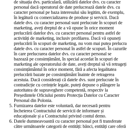
de situația dvs. particulară, utilizării datelor dvs. cu caracter
personal dacă operatorul de date prelucrează datele dvs. cu
caracter personal pe baza interesului său legitim, de exemplu,
în legătură cu comercializarea de produse și servicii. Dacă
datele dvs. cu caracter personal sunt prelucrate în scopuri de
marketing, aveți dreptul de a vă opune în orice moment
prelucrării datelor dvs. cu caracter personal pentru astfel de
activități de marketing, inclusiv profilarea. Dacă vă opuneți
prelucrării în scopuri de marketing, nu vom mai putea prelucra
datele dvs. cu caracter personal în astfel de scopuri. În cazurile
în care prelucrarea datelor dvs. cu caracter personal se
bazează pe consimțământ, în special acordat în scopuri de
marketing ale operatorului de date, aveți dreptul să vă retrageți
consimțământul în orice moment, fără a afecta legalitatea
prelucrării bazate pe consimțământ înainte de retragerea
acestuia. Dacă considerați că datele dvs. sunt prelucrate în
contradicție cu cerințele legale, puteți depune o plângere la
autoritatea de supraveghere competentă, respectiv la
Președintele Oficiului pentru Protecția Datelor cu Caracter
Personal din Polonia.
Furnizarea datelor este voluntară, dar necesară pentru
încheierea Contractului de servicii de informare și
educaționale și a Contractului privind contul demo.
Datele dumneavoastră cu caracter personal pot fi transferate
către următoarele categorii de entități: bănci, entități care oferă