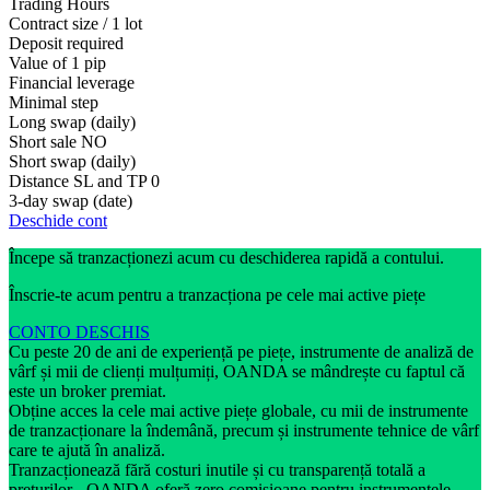
Trading Hours
Contract size / 1 lot
Deposit required
Value of 1 pip
Financial leverage
Minimal step
Long swap (daily)
Short sale
NO
Short swap (daily)
Distance SL and TP
0
3-day swap (date)
Deschide cont
Începe să tranzacționezi acum cu deschiderea rapidă a contului.
Înscrie-te acum pentru a tranzacționa pe cele mai active piețe
CONTO DESCHIS
Cu peste 20 de ani de experiență pe piețe, instrumente de analiză de
vârf și mii de clienți mulțumiți, OANDA se mândrește cu faptul că
este un broker premiat.
Obține acces la cele mai active piețe globale, cu mii de instrumente
de tranzacționare la îndemână, precum și instrumente tehnice de vârf
care te ajută în analiză.
Tranzacționează fără costuri inutile și cu transparență totală a
prețurilor - OANDA oferă zero comisioane pentru instrumentele