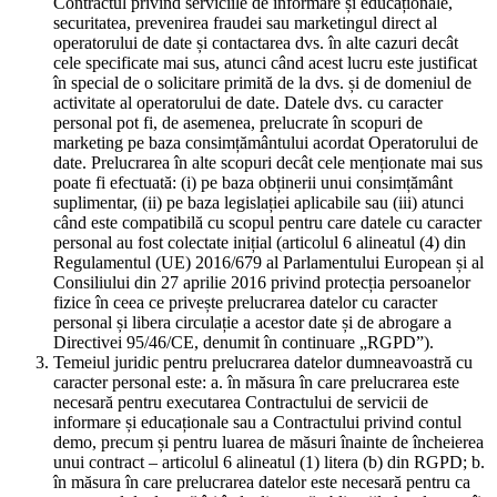
Contractul privind serviciile de informare și educaționale,
securitatea, prevenirea fraudei sau marketingul direct al
operatorului de date și contactarea dvs. în alte cazuri decât
cele specificate mai sus, atunci când acest lucru este justificat
în special de o solicitare primită de la dvs. și de domeniul de
activitate al operatorului de date. Datele dvs. cu caracter
personal pot fi, de asemenea, prelucrate în scopuri de
marketing pe baza consimțământului acordat Operatorului de
date. Prelucrarea în alte scopuri decât cele menționate mai sus
poate fi efectuată: (i) pe baza obținerii unui consimțământ
suplimentar, (ii) pe baza legislației aplicabile sau (iii) atunci
când este compatibilă cu scopul pentru care datele cu caracter
personal au fost colectate inițial (articolul 6 alineatul (4) din
Regulamentul (UE) 2016/679 al Parlamentului European și al
Consiliului din 27 aprilie 2016 privind protecția persoanelor
fizice în ceea ce privește prelucrarea datelor cu caracter
personal și libera circulație a acestor date și de abrogare a
Directivei 95/46/CE, denumit în continuare „RGPD”).
Temeiul juridic pentru prelucrarea datelor dumneavoastră cu
caracter personal este: a. în măsura în care prelucrarea este
necesară pentru executarea Contractului de servicii de
informare și educaționale sau a Contractului privind contul
demo, precum și pentru luarea de măsuri înainte de încheierea
unui contract – articolul 6 alineatul (1) litera (b) din RGPD; b.
în măsura în care prelucrarea datelor este necesară pentru ca