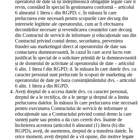
operatorul de date să își îndeplinească obligațiile legale care îi
revin, constând în special în gestionarea conformă – articolul
6 alineatul 1 litera c din RGPD; c. în măsura în care
prelucrarea este necesară pentru scopurile care decurg din
interesele legitime ale operatorului, cum ar fi efectuarea
decontărilor necesare și revendicarea creanțelor care decurg
din Contractul de servicii de informare și educaționale sau din
Contractul privind contul demo, securitatea, prevenirea
fraudei sau marketingul direct al operatorului de date sau
contactarea dumneavoastră, în cazul în care acest lucru este
justificat în special de o solicitare primită de la dumneavoastră
și de domeniul de activitate al operatorului de date – articolul
6 alin. 1 litera f din RGPD; d. în măsura în care datele dvs. cu
caracter personal sunt prelucrate în scopuri de marketing ale
operatorului de date pe baza consimțământului dvs. - articolul
6 alin. 1 litera a din RGPD.
Aveți dreptul de a accesa datele dvs. cu caracter personal,
dreptul de a le rectifica, de a le șterge și dreptul de a limita
prelucrarea datelor. În măsura în care prelucrarea este necesară
pentru executarea Contractului de servicii de informare și
educaționale sau a Contractului privind contul demo la care
sunteți parte sau pentru a da curs cererii dvs. înainte de
încheierea acestora (articolul 6 alineatul (1) litera (b) din
RGPD), aveți, de asemenea, dreptul de a transfera datele. În
orice moment, aveți dreptul de a vă opune, din motive legate