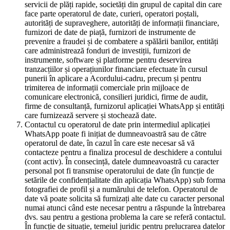
servicii de plăți rapide, societăți din grupul de capital din care
face parte operatorul de date, curieri, operatori poștali,
autorități de supraveghere, autorități de informații financiare,
furnizori de date de piață, furnizori de instrumente de
prevenire a fraudei și de combatere a spălării banilor, entități
care administrează fonduri de investiții, furnizori de
instrumente, software și platforme pentru deservirea
tranzacțiilor și operațiunilor financiare efectuate în cursul
punerii în aplicare a Acordului-cadru, precum și pentru
trimiterea de informații comerciale prin mijloace de
comunicare electronică, consilieri juridici, firme de audit,
firme de consultanță, furnizorul aplicației WhatsApp și entități
care furnizează servere și stochează date.
Contactul cu operatorul de date prin intermediul aplicației
WhatsApp poate fi inițiat de dumneavoastră sau de către
operatorul de date, în cazul în care este necesar să vă
contacteze pentru a finaliza procesul de deschidere a contului
(cont activ). În consecință, datele dumneavoastră cu caracter
personal pot fi transmise operatorului de date (în funcție de
setările de confidențialitate din aplicația WhatsApp) sub forma
fotografiei de profil și a numărului de telefon. Operatorul de
date vă poate solicita să furnizați alte date cu caracter personal
numai atunci când este necesar pentru a răspunde la întrebarea
dvs. sau pentru a gestiona problema la care se referă contactul.
În funcție de situație, temeiul juridic pentru prelucrarea datelor