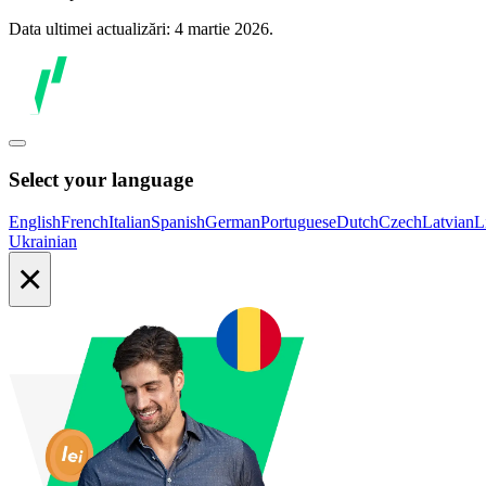
Data ultimei actualizări: 4 martie 2026.
Select your language
English
French
Italian
Spanish
German
Portuguese
Dutch
Czech
Latvian
L
Ukrainian
×