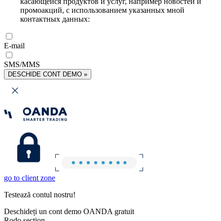
касающейся продуктов и услуг, например новостей и
промоакций, с использованием указанных мной
контактных данных:
E-mail
SMS/MMS
DESCHIDE CONT DEMO »
go to client zone
Testează contul nostru!
Deschideți un cont demo OANDA gratuit
Rodo section