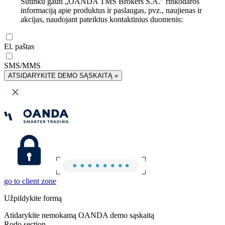
Sutinku gauti „OANDA TMS Brokers S.A.” rinkodaros
informaciją apie produktus ir paslaugas, pvz., naujienas ir
akcijas, naudojant pateiktus kontaktinius duomenis:
El. paštas
SMS/MMS
ATSIDARYKITE DEMO SĄSKAITĄ »
go to client zone
Užpildykite formą
Atidarykite nemokamą OANDA demo sąskaitą
Rodo section