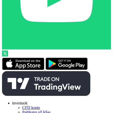
investuok
CFD konts
Palūkanų už lėšas