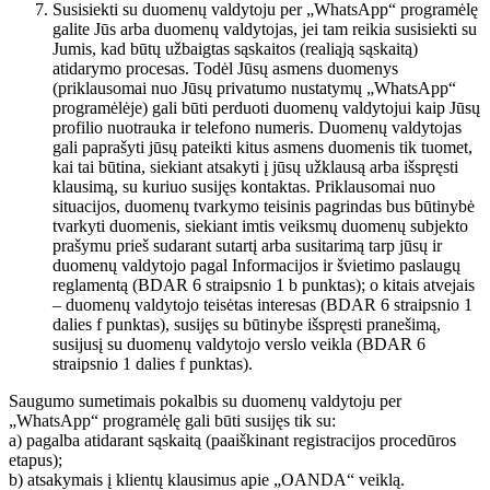
Susisiekti su duomenų valdytoju per „WhatsApp“ programėlę
galite Jūs arba duomenų valdytojas, jei tam reikia susisiekti su
Jumis, kad būtų užbaigtas sąskaitos (realiąją sąskaitą)
atidarymo procesas. Todėl Jūsų asmens duomenys
(priklausomai nuo Jūsų privatumo nustatymų „WhatsApp“
programėlėje) gali būti perduoti duomenų valdytojui kaip Jūsų
profilio nuotrauka ir telefono numeris. Duomenų valdytojas
gali paprašyti jūsų pateikti kitus asmens duomenis tik tuomet,
kai tai būtina, siekiant atsakyti į jūsų užklausą arba išspręsti
klausimą, su kuriuo susijęs kontaktas. Priklausomai nuo
situacijos, duomenų tvarkymo teisinis pagrindas bus būtinybė
tvarkyti duomenis, siekiant imtis veiksmų duomenų subjekto
prašymu prieš sudarant sutartį arba susitarimą tarp jūsų ir
duomenų valdytojo pagal Informacijos ir švietimo paslaugų
reglamentą (BDAR 6 straipsnio 1 b punktas); o kitais atvejais
– duomenų valdytojo teisėtas interesas (BDAR 6 straipsnio 1
dalies f punktas), susijęs su būtinybe išspręsti pranešimą,
susijusį su duomenų valdytojo verslo veikla (BDAR 6
straipsnio 1 dalies f punktas).
Saugumo sumetimais pokalbis su duomenų valdytoju per
„WhatsApp“ programėlę gali būti susijęs tik su:
a) pagalba atidarant sąskaitą (paaiškinant registracijos procedūros
etapus);
b) atsakymais į klientų klausimus apie „OANDA“ veiklą.