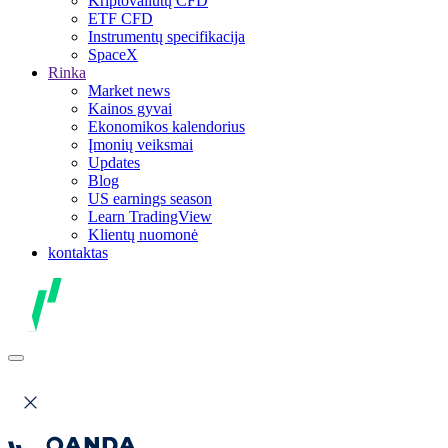
Kriptovaliutų CFD
ETF CFD
Instrumentų specifikacija
SpaceX
Rinka
Market news
Kainos gyvai
Ekonomikos kalendorius
Įmonių veiksmai
Updates
Blog
US earnings season
Learn TradingView
Klientų nuomonė
kontaktas