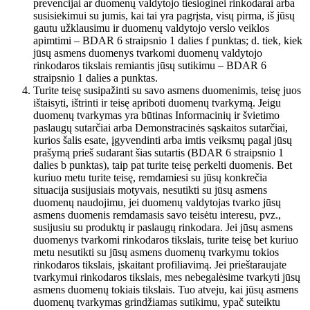
prevencijai ar duomenų valdytojo tiesioginei rinkodarai arba
susisiekimui su jumis, kai tai yra pagrįsta, visų pirma, iš jūsų
gautu užklausimu ir duomenų valdytojo verslo veiklos
apimtimi – BDAR 6 straipsnio 1 dalies f punktas; d. tiek, kiek
jūsų asmens duomenys tvarkomi duomenų valdytojo
rinkodaros tikslais remiantis jūsų sutikimu – BDAR 6
straipsnio 1 dalies a punktas.
Turite teisę susipažinti su savo asmens duomenimis, teisę juos
ištaisyti, ištrinti ir teisę apriboti duomenų tvarkymą. Jeigu
duomenų tvarkymas yra būtinas Informacinių ir švietimo
paslaugų sutarčiai arba Demonstracinės sąskaitos sutarčiai,
kurios šalis esate, įgyvendinti arba imtis veiksmų pagal jūsų
prašymą prieš sudarant šias sutartis (BDAR 6 straipsnio 1
dalies b punktas), taip pat turite teisę perkelti duomenis. Bet
kuriuo metu turite teisę, remdamiesi su jūsų konkrečia
situacija susijusiais motyvais, nesutikti su jūsų asmens
duomenų naudojimu, jei duomenų valdytojas tvarko jūsų
asmens duomenis remdamasis savo teisėtu interesu, pvz.,
susijusiu su produktų ir paslaugų rinkodara. Jei jūsų asmens
duomenys tvarkomi rinkodaros tikslais, turite teisę bet kuriuo
metu nesutikti su jūsų asmens duomenų tvarkymu tokios
rinkodaros tikslais, įskaitant profiliavimą. Jei prieštaraujate
tvarkymui rinkodaros tikslais, mes nebegalėsime tvarkyti jūsų
asmens duomenų tokiais tikslais. Tuo atveju, kai jūsų asmens
duomenų tvarkymas grindžiamas sutikimu, ypač suteiktu