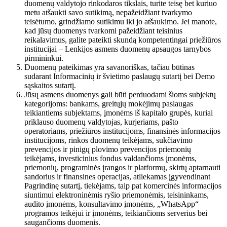
duomenų valdytojo rinkodaros tikslais, turite teisę bet kuriuo
metu atšaukti savo sutikimą, nepažeidžiant tvarkymo
teisėtumo, grindžiamo sutikimu iki jo atšaukimo. Jei manote,
kad jūsų duomenys tvarkomi pažeidžiant teisinius
reikalavimus, galite pateikti skundą kompetentingai priežiūros
institucijai – Lenkijos asmens duomenų apsaugos tarnybos
pirmininkui.
Duomenų pateikimas yra savanoriškas, tačiau būtinas
sudarant Informacinių ir švietimo paslaugų sutartį bei Demo
sąskaitos sutartį.
Jūsų asmens duomenys gali būti perduodami šioms subjektų
kategorijoms: bankams, greitųjų mokėjimų paslaugas
teikiantiems subjektams, įmonėms iš kapitalo grupės, kuriai
priklauso duomenų valdytojas, kurjeriams, pašto
operatoriams, priežiūros institucijoms, finansinės informacijos
institucijoms, rinkos duomenų teikėjams, sukčiavimo
prevencijos ir pinigų plovimo prevencijos priemonių
teikėjams, investicinius fondus valdančioms įmonėms,
priemonių, programinės įrangos ir platformų, skirtų aptarnauti
sandorius ir finansines operacijas, atliekamas įgyvendinant
Pagrindinę sutartį, tiekėjams, taip pat komercinės informacijos
siuntimui elektroninėmis ryšio priemonėmis, teisininkams,
audito įmonėms, konsultavimo įmonėms, „WhatsApp“
programos teikėjui ir įmonėms, teikiančioms serverius bei
saugančioms duomenis.