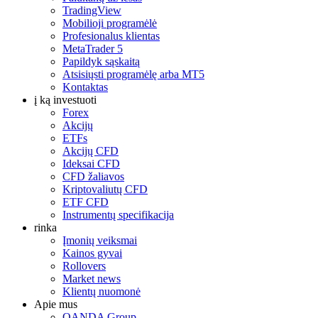
TradingView
Mobilioji programėlė
Profesionalus klientas
MetaTrader 5
Papildyk sąskaitą
Atsisiųsti programėlę arba MT5
Kontaktas
į ką investuoti
Forex
Akcijų
ETFs
Akcijų CFD
Ideksai CFD
CFD žaliavos
Kriptovaliutų CFD
ETF CFD
Instrumentų specifikacija
rinka
Įmonių veiksmai
Kainos gyvai
Rollovers
Market news
Klientų nuomonė
Apie mus
OANDA Group