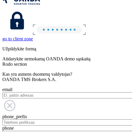
go to client zone
Užpildykite formą
Atidarykite nemokamą OANDA demo sąskaitą
Rodo section
Kas yra asmens duomenų valdytojas?
OANDA TMS Brokers S.A.
email
phone_prefix
phone