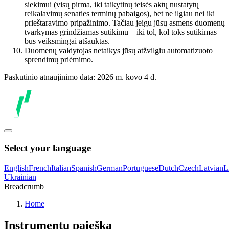
siekimui (visų pirma, iki taikytinų teisės aktų nustatytų
reikalavimų senaties terminų pabaigos), bet ne ilgiau nei iki
prieštaravimo pripažinimo. Tačiau jeigu jūsų asmens duomenų
tvarkymas grindžiamas sutikimu – iki tol, kol toks sutikimas
bus veiksmingai atšauktas.
Duomenų valdytojas netaikys jūsų atžvilgiu automatizuoto
sprendimų priėmimo.
Paskutinio atnaujinimo data: 2026 m. kovo 4 d.
Select your language
English
French
Italian
Spanish
German
Portuguese
Dutch
Czech
Latvian
L
Ukrainian
Breadcrumb
Home
Instrumentų paieška