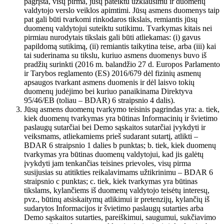
pagrįsta, visų pirma, jūsų pateiktu užklausimu ir duomenų
valdytojo verslo veiklos apimtimi. Jūsų asmens duomenys taip
pat gali būti tvarkomi rinkodaros tikslais, remiantis jūsų
duomenų valdytojui suteiktu sutikimu. Tvarkymas kitais nei
pirmiau nurodytais tikslais gali būti atliekamas: (i) gavus
papildomą sutikimą, (ii) remiantis taikytina teise, arba (iii) kai
tai suderinama su tikslu, kuriuo asmens duomenys buvo iš
pradžių surinkti (2016 m. balandžio 27 d. Europos Parlamento
ir Tarybos reglamento (ES) 2016/679 dėl fizinių asmenų
apsaugos tvarkant asmens duomenis ir dėl laisvo tokių
duomenų judėjimo bei kuriuo panaikinama Direktyva
95/46/EB (toliau – BDAR) 6 straipsnio 4 dalis).
Jūsų asmens duomenų tvarkymo teisinis pagrindas yra: a. tiek,
kiek duomenų tvarkymas yra būtinas Informacinių ir švietimo
paslaugų sutarčiai bei Demo sąskaitos sutarčiai įvykdyti ir
veiksmams, atliekamiems prieš sudarant sutartį, atlikti –
BDAR 6 straipsnio 1 dalies b punktas; b. tiek, kiek duomenų
tvarkymas yra būtinas duomenų valdytojui, kad jis galėtų
įvykdyti jam tenkančias teisines prievoles, visų pirma
susijusias su atitikties reikalavimams užtikrinimu – BDAR 6
straipsnio c punktas; c. tiek, kiek tvarkymas yra būtinas
tikslams, kylančiems iš duomenų valdytojo teisėtų interesų,
pvz., būtinų atsiskaitymų atlikimui ir pretenzijų, kylančių iš
sudarytos Informacijos ir švietimo paslaugų sutarties arba
Demo sąskaitos sutarties, pareiškimui, saugumui, sukčiavimo