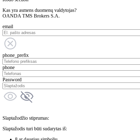
Kas yra asmens duomenų valdytojas?
OANDA TMS Brokers S.A.
email
phone_prefix
phone
Password
Slaptažodžio stiprumas:
Slaptažodis turi būti sudarytas iš:
8 ar daugiau simbolių