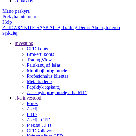
kontaktas
Mano paskyra
Prekyba internetu
Help
ATIDARYKITE SĄSKAITĄ
Trading
Demo
Atidaryti demo
sąskaitą
Investuok
CFD konts
Brokeru konts
TradingView
Palūkanų už lėšas
Mobilioji programėlė
Profesionalus klientas
Meta trader 5
Papildyk sąskaitą
Atsisiųsti programėlę arba MT5
į ką investuoti
Forex
Akcijų
ETFs
Akcijų CFD
Ideksai CFD
CFD žaliavos