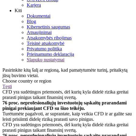
Karjera
Kiti
Dokumentai
Blog
Kibernetinis saugumas
Atnaujinimai
Atsakomybės ribojimas
Teisinė atsakomybė
Privatumo politika
Prieinamumo deklaracija
Slapukų nustatymai
Pasirinkite kitą šalį ar regioną, kad pamatytumėte turinį, pritaikytą
jūsų buvimo vietai.
Choose country or region
Tęsti
CFD yra sudėtingos priemonės, dėl kurių kyla didelė rizika greitai
prarasti pinigus taikant finansinį svertą.
76 proc. neprofesionaliųjų investuotojų sąskaitų prarandami
pinigai prekiaujant CFD su šiuo teikėju.
Turėtumėte pagalvoti, ar suprantate, kaip veikia CFD ir ar galite sau
leisti prisiimti didelę riziką prarasti savo pinigus.
CFD yra sudėtingos priemonės, dėl kurių kyla didelė rizika greitai
prarasti pinigus taikant finansinį svertą.
76 proc. neprofesionaliųjų investuotojų sąskaitų prarandami