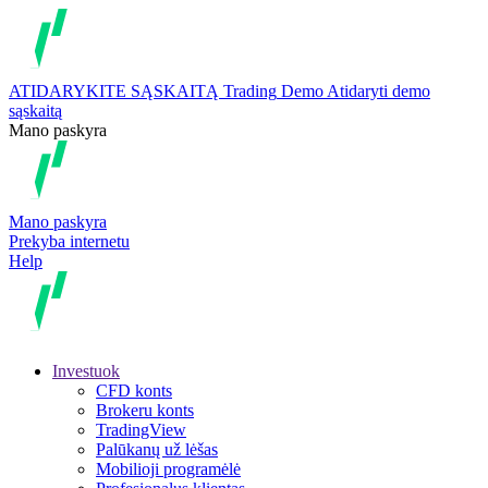
ATIDARYKITE SĄSKAITĄ
Trading
Demo
Atidaryti demo
sąskaitą
Mano paskyra
Mano paskyra
Prekyba internetu
Help
Investuok
CFD konts
Brokeru konts
TradingView
Palūkanų už lėšas
Mobilioji programėlė