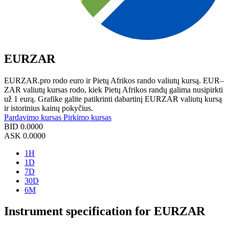
EURZAR
EURZAR.pro rodo euro ir Pietų Afrikos rando valiutų kursą. EUR–
ZAR valiutų kursas rodo, kiek Pietų Afrikos randų galima nusipirkti
už 1 eurą. Grafike galite patikrinti dabartinį EURZAR valiutų kursą
ir istorinius kainų pokyčius.
Pardavimo kursas
Pirkimo kursas
BID
0.0000
ASK
0.0000
1H
1D
7D
30D
6M
Instrument specification for EURZAR