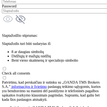
Password
Slaptažodžio stiprumas:
Slaptažodis turi būti sudarytas iš:
8 ar daugiau simbolių
Didžiųjų ir mažųjų raidžių
Bent vieno skaitmenų ir specialiojo simbolio
Check all consents
Patvirtinu, kad perskaičiau ir sutinku su „OANDA TMS Brokers
S.A.”
informacijos ir švietimo
paslaugų teikimo sąlygomis, kurios
yra bendravimo su manimi dėl pasiūlymo ir telefoninės pagalbos
sąskaitos tvarkymo klausimais pagrindas. Suprantu, kad galiu bet
kada šios paslaugos atsisakyti.