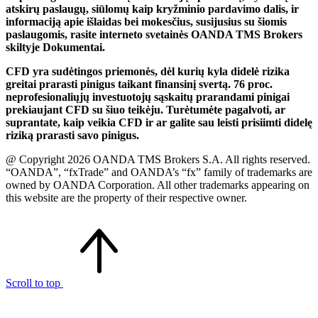
atskirų paslaugų, siūlomų kaip kryžminio pardavimo dalis, ir
informaciją apie išlaidas bei mokesčius, susijusius su šiomis
paslaugomis, rasite interneto svetainės OANDA TMS Brokers
skiltyje Dokumentai.
CFD yra sudėtingos priemonės, dėl kurių kyla didelė rizika
greitai prarasti pinigus taikant finansinį svertą. 76 proc.
neprofesionaliųjų investuotojų sąskaitų prarandami pinigai
prekiaujant CFD su šiuo teikėju. Turėtumėte pagalvoti, ar
suprantate, kaip veikia CFD ir ar galite sau leisti prisiimti didelę
riziką prarasti savo pinigus.
@ Copyright 2026 OANDA TMS Brokers S.A. All rights reserved.
“OANDA”, “fxTrade” and OANDA’s “fx” family of trademarks are
owned by OANDA Corporation. All other trademarks appearing on
this website are the property of their respective owner.
Scroll to top