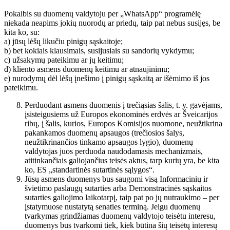
Pokalbis su duomenų valdytoju per „WhatsApp“ programėlę
niekada neapims jokių nuorodų ar priedų, taip pat nebus susijęs, be
kita ko, su:
a) jūsų lėšų likučiu pinigų sąskaitoje;
b) bet kokiais klausimais, susijusiais su sandorių vykdymu;
c) užsakymų pateikimu ar jų keitimu;
d) kliento asmens duomenų keitimu ar atnaujinimu;
e) nurodymų dėl lėšų įnešimo į pinigų sąskaitą ar išėmimo iš jos
pateikimu.
Perduodant asmens duomenis į trečiąsias šalis, t. y. gavėjams,
įsisteigusiems už Europos ekonominės erdvės ar Šveicarijos
ribų, į šalis, kurios, Europos Komisijos nuomone, neužtikrina
pakankamos duomenų apsaugos (trečiosios šalys,
neužtikrinančios tinkamo apsaugos lygio), duomenų
valdytojas juos perduoda naudodamasis mechanizmais,
atitinkančiais galiojančius teisės aktus, tarp kurių yra, be kita
ko, ES „standartinės sutartinės sąlygos“.
Jūsų asmens duomenys bus saugomi visą Informacinių ir
švietimo paslaugų sutarties arba Demonstracinės sąskaitos
sutarties galiojimo laikotarpį, taip pat po jų nutraukimo – per
įstatymuose nustatytą senaties terminą. Jeigu duomenų
tvarkymas grindžiamas duomenų valdytojo teisėtu interesu,
duomenys bus tvarkomi tiek, kiek būtina šių teisėtų interesų