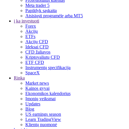
Profesionalus klientas
Meta trader 5
Papildyk sąskaitą
Atsisiųsti programėlę arba MT5
į ką investuoti
Forex
Akcijų
ETFs
Akcijų CFD
Ideksai CFD
CFD žaliavos
Kriptovaliutų CFD
ETF CFD
Instrumentų specifikacija
SpaceX
Rinka
Market news
Kainos gyvai
Ekonomikos kalendorius
Įmonių veiksmai
Updates
Blog
US earnings season
Learn TradingView
Klientų nuomonė