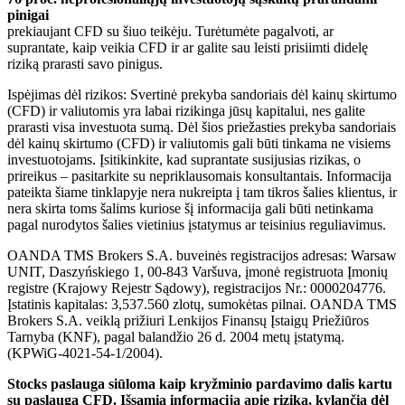
pinigai
prekiaujant CFD su šiuo teikėju. Turėtumėte pagalvoti, ar
suprantate, kaip veikia CFD ir ar galite sau leisti prisiimti didelę
riziką prarasti savo pinigus.
Ispėjimas dėl rizikos: Svertinė prekyba sandoriais dėl kainų skirtumo
(CFD) ir valiutomis yra labai rizikinga jūsų kapitalui, nes galite
prarasti visa investuota sumą. Dėl šios priežasties prekyba sandoriais
dėl kainų skirtumo (CFD) ir valiutomis gali būti tinkama ne visiems
investuotojams. Įsitikinkite, kad suprantate susijusias rizikas, o
prireikus – pasitarkite su nepriklausomais konsultantais. Informacija
pateikta šiame tinklapyje nera nukreipta į tam tikros šalies klientus, ir
nera skirta toms šalims kuriose šį informacija gali būti netinkama
pagal nurodytos šalies vietinius įstatymus ar teisinius reguliavimus.
OANDA TMS Brokers S.A. buveinės registracijos adresas: Warsaw
UNIT, Daszyńskiego 1, 00-843 Varšuva, įmonė registruota Įmonių
registre (Krajowy Rejestr Sądowy), registracijos Nr.: 0000204776.
Įstatinis kapitalas: 3,537.560 zlotų, sumokėtas pilnai. OANDA TMS
Brokers S.A. veiklą prižiuri Lenkijos Finansų Įstaigų Priežiūros
Tarnyba (KNF), pagal balandžio 26 d. 2004 metų įstatymą.
(KPWiG-4021-54-1/2004).
Stocks paslauga siūloma kaip kryžminio pardavimo dalis kartu
su paslauga CFD. Išsamią informaciją apie riziką, kylančią dėl