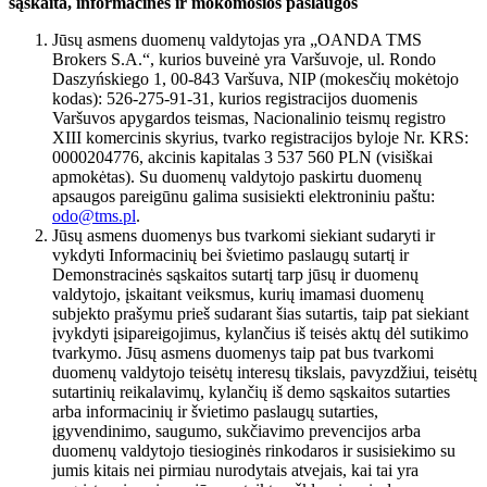
sąskaita, informacinės ir mokomosios paslaugos
Jūsų asmens duomenų valdytojas yra „OANDA TMS
Brokers S.A.“, kurios buveinė yra Varšuvoje, ul. Rondo
Daszyńskiego 1, 00-843 Varšuva, NIP (mokesčių mokėtojo
kodas): 526-275-91-31, kurios registracijos duomenis
Varšuvos apygardos teismas, Nacionalinio teismų registro
XIII komercinis skyrius, tvarko registracijos byloje Nr. KRS:
0000204776, akcinis kapitalas 3 537 560 PLN (visiškai
apmokėtas). Su duomenų valdytojo paskirtu duomenų
apsaugos pareigūnu galima susisiekti elektroniniu paštu:
odo@tms.pl
.
Jūsų asmens duomenys bus tvarkomi siekiant sudaryti ir
vykdyti Informacinių bei švietimo paslaugų sutartį ir
Demonstracinės sąskaitos sutartį tarp jūsų ir duomenų
valdytojo, įskaitant veiksmus, kurių imamasi duomenų
subjekto prašymu prieš sudarant šias sutartis, taip pat siekiant
įvykdyti įsipareigojimus, kylančius iš teisės aktų dėl sutikimo
tvarkymo. Jūsų asmens duomenys taip pat bus tvarkomi
duomenų valdytojo teisėtų interesų tikslais, pavyzdžiui, teisėtų
sutartinių reikalavimų, kylančių iš demo sąskaitos sutarties
arba informacinių ir švietimo paslaugų sutarties,
įgyvendinimo, saugumo, sukčiavimo prevencijos arba
duomenų valdytojo tiesioginės rinkodaros ir susisiekimo su
jumis kitais nei pirmiau nurodytais atvejais, kai tai yra